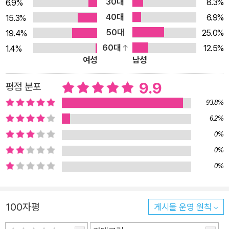
30대
8.3%
6.9%
와 복잡한 신분 질서가 있었으며, 조선 후기에는 지금처럼 주택
40대
6.9%
15.3%
광풍과 부동산 가격 폭등이 벌어지는 등, 한양은 정치 무대를 넘
50대
25.0%
19.4%
어선 생동감 넘치는 도시였다. 2부 ‘한양의 사람, 삶의 이야기’에
60대
12.5%
1.4%
서는 역사책에서 쉽게 만나기 어려운 노비, 무당, 군인, 상인, 여
여성
남성
성 등의 시선을 따라서 그들이 어떻게 살아갔는지를 추적한다. 청
계천이 거대한 도시 하수도로 쓰였고, 지금의 이태원과 한남동은
9.9
평점 분포
공동묘지였으며, 왕십리와 서대문은 서울의 식자재를 공급하는
93.8%
배추와 미나리 밭으로 유명했다는 사실은 ‘우리가 몰랐던’ 서울의
6.2%
역사를 재발견하게 해준다. 따분하기만 한 역사서는 가라! 이 책
0%
한 권으로 대한민국의 수도 ‘서울’의 과거를 전부 파헤친다! 이 책
0%
은 서울을 주제로 한 역사 교양서지만, 기존의 도시사와는 결이
0%
다르다. 정치 엘리트가 아닌 사람들의 자리에서 조선을 들여다보
며, 현재 서울의 도시성과도 자연스럽게 연결되는 생활사 기반의
인문 콘텐츠다. 서울의 현재는 조선의 골목 위에 있다. 《옛적 서
100자평
게시물 운영 원칙
울 이야기》는 그 오랜 시간의 지층 위로 다시 한번 걸어보게 만드