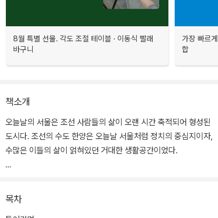
8월 특별 선물. 각도 조절 테이블 · 이동식 빨래
가장 빠르게
바구니
합
책소개
오늘날의 서울은 조선 사람들의 삶이 오랜 시간 축적되어 형성된
도시다. 조선의 수도 한양은 오늘날 서울처럼 정치의 중심지이자,
수많은 이들의 삶이 얽혀있던 거대한 생활공간이었다.
'소고기 없으면 잔치가 아니다’라는 말이 유행하던 숙종 시대의
소고기 열풍부터, 인구 과밀로 인해 부동산 가격이 치솟았던 조선
목차
판 부동산 불패 현상까지. 또 내시, 무당, 노비, 후궁 등 신분제 속