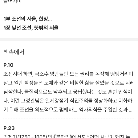
들어가며
다양한 인물들의 생생한 삶을 따라가다 보면, 과거 한양의 실체가
더욱 선명하게 드러난다. 《옛적 서울 이야기》는 기존의 궁궐 중
1부 조선의 서울, 한양
심, 전쟁과 정치 중심의 역사서와 달리, 조선 사람들의 일상과 공
1장 낯선 조선, 뜻밖의 서울
간에 주목한다. 도시의 골목, 풍속, 인물에 담긴 이야기를 통해 그
소고기 맛에 흠뻑 취하다
시절 사람들의 생활상을 생생히 되살려냈다.
책속에서
저자인 배한철은 매일경제에서 문화재 및 한국사 전문 기자와, 국
가유산청의 문화재전문위원으로 활동했으며 실록, 문집, 풍속화,
P.10
지리지 등 다양한 기록을 바탕으로 현장을 직접 취재하고 답사해,
조선시대 하면, 극소수 양반들만 모든 권리를 독점해 떵떵거리며
조선 사람들의 한양에서의 삶을 세심하게 복원했다. 오백 년 도시
살고 일반 백성들은 노예와 같은 비참한 삶을 살았을 것으로 지레
의 흔적을 좇아, 오늘의 서울이 어떤 시간의 축적을 통해 형성되
짐작한다. 물질적으로도 낙후되고 궁핍했다는 것도 흔한 인식이
었는지 역사 속으로 함께 따라가 보자.
다. 이런 고정관념은 일제강점기 식민주의를 정당화하고 미화하
기 위해 조선을 의도적으로 폄훼하는 역사의식을 주입한 것과 무
관하지는 않을 것이다. 과연, 우리는 조선의 서울이라는 도시를
얼마나 알고 있는 것일까. 당시의 시대상을 개략적으로라도 파악
P.23
하려면 먼저 경제사적 배경에 대한 이해가 필요하다.
박제가(1750~1805)의 《북학의》에서도 “어떤 사람이 돼지 두