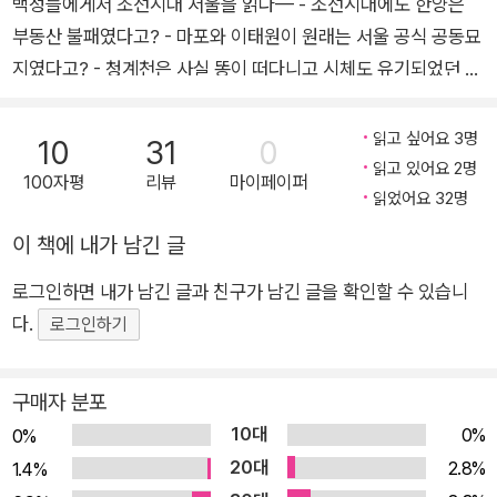
백성들에게서 조선시대 서울을 읽다— - 조선시대에도 한양은
부동산 불패였다고? - 마포와 이태원이 원래는 서울 공식 공동묘
지였다고? - 청계천은 사실 똥이 떠다니고 시체도 유기되었던 도
시의 하수로였다고? 매일경제 한국사 전문 기자가 전하는 “오늘
날 우리가 몰랐던 서울의 ‘진짜’ 이야기” 조선 왕조의 수도 한양.
읽고 싶어요 3명
10
31
0
흔히 왕과 신하가 오가던 정치의 무대로 기억되지만, 실제론 그보
읽고 있어요 2명
100자평
리뷰
마이페이퍼
다 더 넓고 복잡하며 수많은 사람들의 삶이 얽힌 도시였다. 그리
읽었어요 32명
고 그들의 일상은 지금 우리가 살아가는 서울과 그리 다르지 않았
이 책에 내가 남긴 글
다. 《옛적 서울 이야기》는 그동안 따분하게 배워왔던 정치사나
로그인하면 내가 남긴 글과 친구가 남긴 글을 확인할 수 있습니
왕조 중심의 조선으로만 바라보던 시선에서 벗어나, 도시 한양의
다.
진짜 얼굴을 골목과 사람들 사이에서 찾아낸다. 궁궐이 아닌 주택
로그인하기
가, 왕이 아닌 백성들의 내밀한 일상 속으로 들어가 조선시대 한
양을 흥미진진하게 풀어내어 과거의 한양을 시간 여행하듯 돌아
구매자 분포
볼 수 있다. 1부 ‘조선의 서울, 한양’에서는 도시의 구조, 경제, 명
10대
0%
0%
소, 위기와 같은 큰 이야기를 다룬다. 선입견과는 달리 한양은 소
20대
2.8%
1.4%
고기 소비량이 엄청났던 미식의 도시였다. 독특한 내시들의 사회