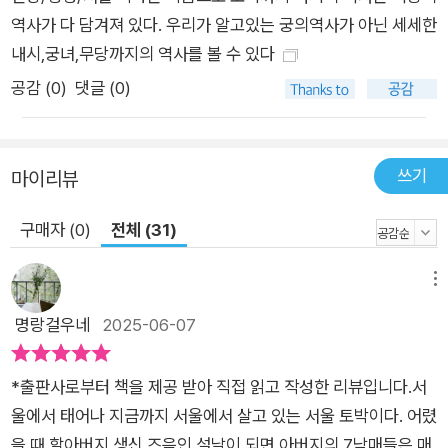
역사가 다 담겨져 있다. 우리가 알고있는 궁의역사가 아닌 세세한
내시,궁녀,무당까지의 역사를 볼 수 있다
공감 (
0
)
댓글 (0)
쓰기
마이리뷰
구매자 (0)
전체 (31)
메뉴
명랑걸우네
2025-06-07
*출판사로부터 책을 제공 받아 직접 읽고 작성한 리뷰입니다.서
울에서 태어나 지금까지 서울에서 살고 있는 서울 토박이다. 어렸
을 때 할아버지 생신 즈음인 설날이 되면 아버지의 7남매들은 매