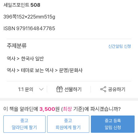
세일즈포인트
508
396쪽
152*225mm
515g
ISBN 9791164847785
주제분류
신간알림 신청
역사
>
한국사 일반
역사
>
테마로 보는 역사
>
문명/문화사
선물하기
공유하기
이 책을 알라딘에
3,500
원 (
최상
기준)에 파시겠습니까?
중고
중고
중고 등록
알라딘에 팔기
회원에게 팔기
알림 신청