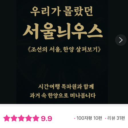
9.9
100자평 10편
리뷰 31편