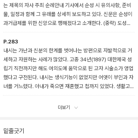
는 제목의 자사 주최 순례안내 기사에서 순성 시 유의사항, 준비
물, 일정과 함께 그 유래를 상세히 보도하고 있다. 신문은 순성이
과거급제를 위한 신앙으로 행해졌다고 소개한다. (중략) 도성을
한 바퀴 돌면 원모양이 되고, 다시 도성의 지름을 통과하면 ‘가운
데 중’자가 완성된다. 中은 ‘명중하다 또는 맞히다’는 뜻도 있어,
P.283
순성을 하면 시험 문제를 잘 맞힐 수 있다고 믿었던 것이다.
내시는 가난과 신분의 한계를 벗어나는 방편으로 자발적으로 거
- ‘조선 팔도 과거 응시자들의 성지, 한양도성’ 중에서
세하고 자원하는 사례가 많았다. 고종 34년(1897) 대한제국 성
립기 직전까지만 해도 여의도에 움막으로 된 고자 시술소가 영업
했다고 구전된다. 내시는 생식기능이 없었지만 어엿이 부인과 자
녀를 거느렸다. 아내가 죽으면 재혼했고 첩까지 있었다. 생활고에
서 벗어나고 왕실과 줄을 대기 위해 평민뿐 아니라 양반 가문 규
수들도 서로 내시의 아내가 되고자 했다.
더보기
- ‘거세당한 내시들이 1등 신랑감이었다?’ 중에서
밑줄긋기