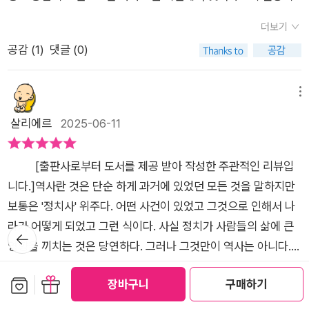
있었다. 하지만 약수동, 금호동까지도 묘지가 많았다니 사대문안
도 자주 출몰해사람을 물어 죽이기도 하고,새끼를 치기도 했다고
진짜 얼굴을골목과 사람들 사이에서 찾아내'진짜' 서울 이야기를
동네를 빼고 거의 서울을 뺑돌아 묘지가 있었다는 얘기다.지금은
더보기
말해주니굉장히 흥미롭게 듣네요.서울 곳곳에 관해읽고 또 읽으
전해준다고 하였습니다.​그럼옛날 옛적그들의 이야기 속으로 들
망우리쪽으로 다 옮겨갔다고 한다. 저자의 말마따나 서울은 무덤
공감 (
1
)
댓글 (0)
면서(나중에) 차로 지나가면아이들한테 꼭 설명해주리라벼르고
어가 볼까!​정치 중심의 역사에서 벗어나궁궐이 아닌 골목에서, 왕
의 도시였던 것이다.​쌀이 귀했던 조선시대에 왕을 비롯해 대신들
있습니다.^^회현동, 무악재, 아현동, 이말산 등이지금의 명칭을
이 아닌 백성들에게서조선시대 서울의 '진짜' 모습을 읽다​『옛적
과 거지까지 술을 즐겼을 정도였다니 금주령을 내려서 뭐하겠냐
갖게 된 사연도 재밌었어요.(인용 참고)이 책은문헌에 근거한 조
서울 이야기』서울, 아니 한양 지도가 첫 장을 장식하고 있었습니
메뉴
는 정조의 말이 이해가 되었다. 서울의 역사를 이렇게 일목요연하
선에 관련객관적인 사실을많이 다뤘습니다.목차에 따른 참고문
다.낯설지만 익숙한 듯한 모습...그냥 지도 한 장이었지만 마치 과
살리에르
2025-06-11
게 펼쳐낸 것도 놀랍지만 거대한 사진자료와 그림을 보니 저자의
헌만도 위 사진과 같은 걸 보면알 만하죠?저자의 이야기는 본문
거로 돌아간 듯한 느낌마저 들었습니다.책은 크게 2부로 나누어
노고가 그대로 전해진다. 존경의 마음까지 들었다.우리가 살고 있
에서는 되도록 배제하는 듯 한데요.챕터의 마지막에는 현재의 서
져 있었습니다.1부에서는 '조선의 서울, 한양'으로도시의 구조, 경
는 이 땅위에 어떤 역사가 흘러갔는지, 그리고 앞으로의 모습은
[출판사로부터 도서를 제공 받아 작성한 주관적인 리뷰입
울, 현재의 모습과비교하여 저자의 생각을 살짝 밝히기도 합니다.
제 명소, 위기와 같은 큰 이야기를 다루고 있었습니다.2부에서는
또 어떻게 변화될지 궁금해졌다. 저자의 노력이 돋보이는 추천하
니다.]역사란 것은 단순 하게 과거에 있었던 모든 것을 말하지만
이 책 읽으면서저도 모르게'캬아! 정말 이 책 이야기 재밌다!!!'라
'한양의 사람, 삶의 이야기'로역사책에서 쉽게 만나기 어려운 노
고픈 역사책이다.
보통은 '정치사' 위주다. 어떤 사건이 있었고 그것으로 인해서 나
고 중얼거리며 읽었어요.우리가 막연히 떠올리는 조선의 서울과
비, 무당, 군인, 상인, 여성 등의 시선을 따라서 그들이 어떻게 살
라가 어떻게 되었고 그런 식이다. 사실 정치가 사람들의 삶에 큰
뒤로가
는 다릅니다.이 책 속에서 보여주는 조선의 서울의다양한 모습에
아갔는지를 추적하고 있었습니다.그래서 개인적으로는 2부의 이
기
영향을 끼치는 것은 당연하다. 그러나 그것만이 역사는 아니다.
놀랍고 재밌다 여기실 거예요.바로 이 점이 이 책의 가장 큰 특징
야기가 더 인상적이었습니다.​가난하고 궁핍했던 조선시대.그런
무엇을 먹고 어떤 것을 입고 어디에 살았나 같은 기본적인 의식주
이랍니다.서울에 대해 알고 싶으신 분들내가 사는 서울에 대해서
데 말입니다...사실 조선 사람들은 소고기 마니아였고조선은 한
더보기
보관함담기
선물하기
장바구니
구매하기
이야기도 엄연히 역사다. 요즘에는 그런 세세한 역사를 '미시사'
관심있으신 분들그리고내가 알던 조선과 다른 모습이 궁금하실
해 40만 마리의 소를 도축하는'소고기 왕국'이었다는 것을 아셨
공감 (
1
)
댓글 (0)
라고 하긴 하는데 그전부터 일반 생활에 관한 역사 서술도 나오긴