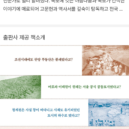
전문가로 널리 알려졌다. 국보에 깃든 아름다움과 국보가 간직한
이야기에 매료되어 고문헌과 역사서를 깊숙이 탐독하고 전국 유
적지를 구석구석 답사해 왔다. 동시에 옛적 장소와 스토리에 흠뻑
빠져 서울 전역을 도보로 활보하며 웅장한 지금의 모습 속에 감춰
진 도시의 역사를 유물을 발굴하듯 찾아내고 있다. 《한국사 스크
출판사 제공 책소개
랩》(2015년 세종도서 선정), 《얼굴, 사람과 역사를 기록하다》(2
016년 한국출판문화산업진흥원 이달의 책 선정, 2017년 세종도
서 선정), 《역사, 선비의 서재에 들다》, 《국보, 역사의 명장면을
담다》(2021년 국립중앙도서관 추천도서 선정), 《무관의 국보》
등 다수의 베스트셀러 역사 교양서를 펴냈다. 2021~2023년 문
화재청 문화재전문위원으로 활동했으며 2024년부터는 성남학
연구소 연구위원을 겸직하고 있다.