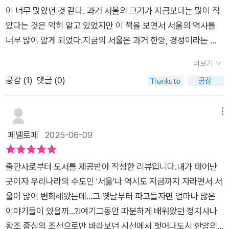
않았다. 그러면서도 장애인에 대한 국가적 우대또한 존재했다. 각
있어요!!우리가 아는 한강,서울에 가면 반드시 가야 할 곳들인청
물관에 여러 번 갔었는데, 거기서 본 유물 사이에 있던 이야기들
이 너무 많았던 것 같다. 과거 서울의 크기가 지금보다는 많이 작
종 국가 의무에서 면제 했고, 국가 주도로 장애인 단체도 존재했
계천, 광화문이지금 모습이 아니었다니까요!과거 시대 사람들은
을, 그래서 내가 파악하지 못한 이야기들에 대한 아쉬움이 있었는
았다는 것은 익히 알고 있었지만 이 책을 보면서 서울의 역사를
었다. 맹인 악사도 존재했고, 중종은 맹인 장애인들을 초청해 대
한없이 먹을 게 부족할 것 같은데,한 해에 소를 40만 마리나 도축
데, 이 책을 통해 그 아쉬움을 채울 수 있어 좋았다, <우리가 몰랐
너무 많이 알게 되었다.​지금의 서울은 과거 한양, 경성이라는 이
접하기도 했다.지금우리는 장애인을 대하는 인식이나 처우 등은
했다니요!관리들이커피나 차처럼 술을 수시로 마셨다니요!!세조
던 옛적 서울 이야기>는 역사를 좋아하는 사람이라면 당연히 환
름으로 불리었다. 태조 이성계가 고려의 수도였던 개경에서 벗어
OECD 평균에도 한참 못미치고 있으니…. 슬플 따름이다.흥미로
의 남자 정인지가세조를 향해 '너'라고 했다니 상상이 가시나요?
더보기
영할 책이고, 역사를 좋아하지 않는 사람들도 몇몇 나선 용어가
나 새로운 수도지의 천도가 가장 중요한 사업이었고 지금의 터에
운 내용도 있고, 지금도 다른 면모에 새삼 놀라기도 했다. 500년-
한양도 인구 과밀로골머리를 앓았다네요!공인중개사도 있었대
공감 (
1
)
댓글 (0)
나와서 불편할 뿐이지 과거의 사람들이 살던 모습에 대한 이야기
궁궐을 짓고 한양의 역사가 시작되었다. 왕이 살았던 도시이니 가
1000년의 세월이 이토록 다르구나라는 점은 지금 우리가 서울이
요!!그 당시에도 국정 농단이 있었대요!!(최근 핫했던 드라마 주인
라서 수필처럼 쉽게 읽을 수 있을 것 같다. 출판사로부터 책을
장 번성한 터였고 벼슬을 하기 위한 지방의 백성들이 한양으로 몰
라는 곳에 가지는 집착 아닌 집착 또한 허망하다는 다소 주제를
공원경왕후도 나와요! 소곤소곤!!)요 주제만 봐도 궁금하시죠?저
제공받아 읽고 쓴 주관적인 평입니다.
려들면서 부동산 투기가 당시에도 있었다니 놀랍다.​빼곡이 들어
메뉴
벗어난 생각을 하게도 하지만, 매번 보고 지나가는 장소의 새로움
도 서울에 살다 보니제가 사는 지역과지나다니는 지역이다뤄지
선 집들을 보니 사람수에 비해 집수가 많이 모자랐을 것이고 이후
페넬로페
2025-06-09
이 새삼 같은 장소에서 낯섬을 느끼게도 한다. (특히 무덤쪽.. 밤
는지좀 더 유심히 읽어봤는데요. 호랑이가 지나다니고,환관, 내시
집을 빌려주는 제도까지 생겼다고 한다. 그리고 지금의 잠실이 뚝
에 다니면 막 아이들 웃음소리가 사방에서 들리는….읔)재밌네.10
들의 무덤이 많았던 곳이었네요.성벽에 쓰이는 돌을 캐어 간 채석
섬의 일부였다는 사실도 처음 알았다.한강의 지류였던 송파강이
00년후의 서울은 어떤 모습일라나.
장도 있었고,장희빈이 태어나서 죽은 곳도제가 사는 지역이기도
출판사로부터 도서를 제공받아 작성한 리뷰입니다.내가 태어난
대홍수로 인해 만들어졌고 새로운 강이라는 '신천'이란 지명이 생
해요.인조반정을 성공하는 의미로검을 씻어서 생겨서 생겨난 세
곳이자 우리나라의 수도인 '서울'나 역시도 지금까지 자라면서 서
겼다고 한다. 잠실은 땅이 비옥해서 뽕나무가 잘자라 이름 지어진
검정이란정자도 인상적이었습니다.저한테도 익숙한 곳이다 보니
울이 많이 변화해왔는데...그 옛날부터 파고들자면 얼마나 많은
것이라고한다.​보광동에서 태어나 이태원, 한남동에 오래 살았고
이 책에서 다뤄지는 이야기들이굉장히 재밌었어요.저희 아이들
이야기들이 있을까...?!​여기그동안 따분하게 배워왔던 정치사나
오래전 보광동에 공동묘지가 있었다는 얘기는 어려서 들은 적이
은 호랑이를 좋아하는데요.조선시대에는호랑이가 궁궐에 그렇게
왕조 중심의 조선으로만 바라보던 시선에서 벗어나도시 한양의