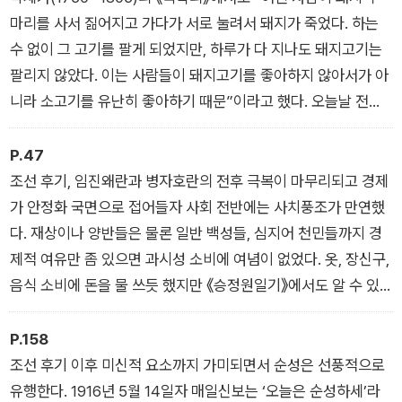
- ‘들어가며’ 중에서
마리를 사서 짊어지고 가다가 서로 눌려서 돼지가 죽었다. 하는
수 없이 그 고기를 팔게 되었지만, 하루가 다 지나도 돼지고기는
팔리지 않았다. 이는 사람들이 돼지고기를 좋아하지 않아서가 아
니라 소고기를 유난히 좋아하기 때문”이라고 했다. 오늘날 전라
도에서는 잔치에 홍어가 빠지면 잔치가 아니라고 하는 것처럼, 조
선시대 서울에서는 잔칫상에 반드시 소고기가 올라와야 했다.
P.47
- ‘소고기 맛에 흠뻑 취하다’ 중에서
조선 후기, 임진왜란과 병자호란의 전후 극복이 마무리되고 경제
가 안정화 국면으로 접어들자 사회 전반에는 사치풍조가 만연했
다. 재상이나 양반들은 물론 일반 백성들, 심지어 천민들까지 경
제적 여유만 좀 있으면 과시성 소비에 여념이 없었다. 옷, 장신구,
음식 소비에 돈을 물 쓰듯 했지만 《승정원일기》에서도 알 수 있
듯, 사치의 정점은 주택에 있었다.
- ‘조선시대 한양도 부동산 불패’ 중에서
P.158
조선 후기 이후 미신적 요소까지 가미되면서 순성은 선풍적으로
유행한다. 1916년 5월 14일자 매일신보는 ‘오늘은 순성하세’라