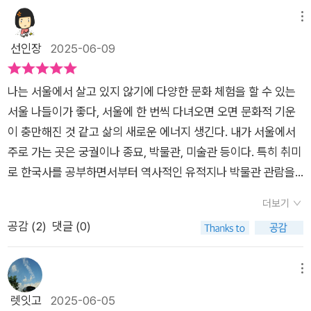
을 설명한다. ‘서울‘이 중심에 있으니 그러할듯.내용 중 흥미로운
있었다는 설명을 보며, '옛날 사람들도 다 이유가 있었구나'라는
동 주변이 택지가 되면서 무연고 묘를 망우리 묘지로 옮기고 그
부분은 서울의 가장 큰 시장 옆에서 사형이 이뤄졌다는 점이다.
메뉴
생각이 들었다. ​​조선이 유교 국가였다고만 여겼던 사람들이라면,
지역을 주택가로 바꿨다는 이야기, 청계천이 쓰레기와 우물 등
그것은 두려움을 위한 통치를 노린 것일 수도 있겠으나, 다른 의
선인장
2025-06-09
이 책은 인간적인 조선을 다양하게 펼쳐 보여주어서 다시 생각하
때문에 하수구로 사용되었다는 점, 세종 때 좌의정 벼슬을 받았던
미도 있지 않았을까?하는 생각이 들었다. 중세 시대에 사형역시
게 해줄 것이다. ​​또한 인물 중심의 역사가 아닌 공간 중심의 역사
허조는 척추장애인, 선조 때 이조판서를 지냈던 심희수도 하반신
두려움을 위한 통치이기도 했지만 어떤 전시같은 효과도 있었다
서라는 점도 이 책의 매력이다. ​​성균관은 단순한 교육기관이 아니
나는 서울에서 살고 있지 않기에 다양한 문화 체험을 할 수 있는
장애인이었다. 지금도 장애인에 대한 차별이 존재하는데, 차별이
는 점이 유사해 보였다. 그리고 이런 통치의 수단은 조선시대 말
라 인재들이 꿈을 품고 걷던 길이었고, 동대문 일대는 의복과 천
서울 나들이가 좋다, 서울에 한 번씩 다녀오면 오면 문화적 기운
심했을 것 같은 조선시대에 불편한 몸을 가졌어도 능력에 따라 고
까지 유효했다. 책속 사진이..=_=;; (그 옆에서 놀고 있는 아이들
이 흘러다니던 살아 있는 경제 중심지였다. ​​지도 위에서 한양을
이 충만해진 것 같고 삶의 새로운 에너지 생긴다. 내가 서울에서
위 관직에 올랐다는 사실이 또 다르게 다가왔다.​ 책을 읽으며 마
의 모습도 꽤나 충격적)책의 초반에 조선시대 2번의 반정을 등장
바라보면 보이지 않던 역사들이 책 속 사진과 함께 생생하게 그려
주로 가는 곳은 궁궐이나 종묘, 박물관, 미술관 등이다. 특히 취미
주한 조선의 모습은 참 새로웠고, 그동안 나 역시 현재라는 틀 안
한다. 반정이 일어났을 당시 반정세력이 어디를 어떻게 뚫고 들어
진다. ​​특히 1900년대 초반의 사진 자료들은 우리를 그 시대로 생
로 한국사를 공부하면서부터 역사적인 유적지나 박물관 관람을
에서 서울을 바라보았던 것 같다는 생각도 들었다. 지금 우리가
갔는지, 그리고 반정으로 쫒겨난 이들이 어떤 삶을 어디서 살았는
생하게 불러들인다. ​​전차가 처음 서울 거리를 달리던 장면, 고무
매우 즐기게 되었다. 그러면서 박물관에서 얻을 수 있는 단편적인
살고 있는 서울의 미래는 또 어떤 모습으로 바뀔까? 무척 궁금해
지를 설명하는 부분이 있는데, 이 부분에서 새로운 사실을 알았
더보기
신을 신은 아이의 뒷모습까지—모두가 다큐멘터리보다 진하고
지식보다 당시 사람들의 삶을 종합적으로 그려볼 수 있는 책이 있
진다.
다. 인조반정은 정~말 한끗차이로 성공했다는 점이다.(아.. 실패
공감 (
2
)
댓글 (0)
생생하게 다가온다.​​책을 읽으며 서울이라는 도시를 다른 눈으로
었으면 좋겠다고 생각했는데, <우리가 몰랐던 옛적 서울 이야기
했어야했는데..) 창의문(도성밖 홍제원)에 집결했다가 도끼로 문
바라보게 됐다. ​​우리는 종종 서울을 현재의 풍경, 고층 건물과 빠
>가 바로 내가 바란 책이었다. 이 책은 ‘1부 조선의 서울, 한양’과
을 부수고 들어갔는데 본진이 도착하는데 오래걸려 고작 100명
른 속도, 빛나는 간판들로만 기억한다. ​​하지만 이 책은 서울을 재
‘2부 한양의 사람, 삶의 이야기’를 통해 그동안의 왕실이나 역사
메뉴
남짓이 부수고 들어갔다고 한다.. 광해군 뭐하셨나요.. 이때 막으
인식할 수 있도록 이끌어준다. 장사를 하고, 밥을 짓고, 아이를 키
적 사건 위주의 역사 설명에서 벗어나 한양의 땅과 그곳에서 살았
렛잇고
2025-06-05
셨어야지.. 내가 지금 보고 있는 곳이 과거에 그토록 중요한 장소