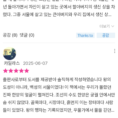
년 돌아가면서 자신이 살고 있는 곳에서 할아버지의 생신 상을 차
렸다. 그중 서울에 살고 있는 큰아버지와 우리 집에서 생신 상을
차리게 되면, 내 또래의 친척들은 신이 나했던 기억이 있다. 소풍
더보기
때면 단골로 갔던 롯데월드와 서울에 살았지만 자주 가지 못했던
공감 (
8
)
댓글 (0)
63빌딩, 청와대 등 서울의 랜드마크가 된 곳들을 다녔던 기억이
떠올랐다. 이 책의 제목 그대로 이 책을 읽으며 서울의 옛 모습을
접하며 정말 몰랐던 사실을 많이 깨닫게 된다. 덕분에 지금과 달
메뉴
랐던, 또 지금과 많이 닮았던 서울의 과거를 재조명하는 시간이
카일라스
2025-06-07
되었다.​서울의 인구 과밀화와 여러 가지 문제들을 해결하기 위해
행정수도를 세종시로 옮기고 각 부처들을 지방으로 이전하는 상
출판사로부터 도서를 제공받아 솔직하게 작성하였습니다 왕의
황은 현재의 이야기만은 아니다. 과거에도 서울은 갑자기 늘어난
도성이 아니라, 백성의 서울이었다! 이 책에서는 우리가 몰랐던
인구로 인해 집이 부족하고, 급기야 집값이 2개 이상 치솟는 상황
진짜 한양의 얼굴이 펼쳐진다. ​​조선의 수도 한양은 궁궐 안에서만
이 이어졌다는 사실에 놀랐다. 그 시발점이 된 것은 17세기 후반
숨 쉬지 않았다. 골목마다, 시장마다, 흙먼지 이는 장터마다 사람
전란 후 전염병과 대기근을 겪을 때부터라고 한다. 배를 곪고 사
들이 있었다. ​​왕의 행차는 기록되었지만, 우물가에서 물을 긷던
는 백성들은 구휼미라도 받기 위해 고향을 등지고 서울로 몰려들
여인의 하루는 사라졌다. ​​『우리가 몰랐던 옛적 서울 이야기』는 그