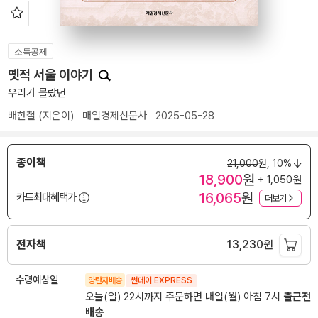
소득공제
옛적 서울 이야기
우리가 몰랐던
배한철
(지은이)
매일경제신문사
2025-05-28
종이책
21,000
원,
10%
18,900
원
+ 1,050원
16,065
원
카드최대혜택가
더보기
전자책
13,230
원
수령예상일
양탄자배송
썬데이 EXPRESS
오늘(일) 22시까지 주문하면 내일(월) 아침 7시
출근전
배송