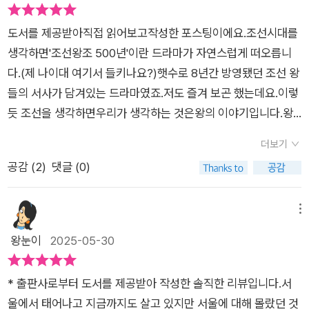
우고, 길을 닦은 수많은 이름 없는 사람들이 있었고, 그들이 있었
던 사람들의 전반적인 생활 모습에 대해 종합적으로 들려준다. 그
였다는 점은 그 장소가 다시 낯설게 느껴지게 하는 경험이였다.그
기에 오늘의 서울도 있는 것이다.​이 책은 서울의 역사라는 거대한
래서 마치 그 시대 사람들이 살아가는 모습을 보고 있는 듯한 느
리고 등장하는 서울 각 곳이 조선시대에 어떤 곳이여였는지.. 마
도서를 제공받아직접 읽어보고작성한 포스팅이에요.조선시대를
담론을 어렵지 않게 필름을 돌려보듯이 펼쳐 보여준다. ​​사라진 풍
낌을 준다. 또한 사람들이 사는 모습은 예나 지금이나 다를 바 없
포, 이태원은 무덤이 즐비한 곳(당시의 사진을 보면 진짜 무섭다
생각하면'조선왕조 500년'이란 드라마가 자연스럽게 떠오릅니
경에 귀 기울이고, 기억 속에서 밀려난 사람들에게 다시 시선을
다는 생각도 하게 한다. 우선 1부의 여는 글부터 흥미롭다. 먹을거
고 해야 하나 그로테스크하다고 해야하나..)이였고, 청계천은 도
다.(제 나이대 여기서 들키나요?)햇수로 8년간 방영됐던 조선 왕
주게 한다. ​​『우리가 몰랐던 옛적 서울 이야기』는 과거와 현재를
리에 대한 관심이 지대해진 요즘을 반영한 듯 ‘소고기’에 관한 것
시의 하수도 였다. 온갖 오수가 흐르고, 아이의 시체도 (거둘수 없
들의 서사가 담겨있는 드라마였죠.저도 즐겨 보곤 했는데요.이렇
연결하는 가교 역할을 하는 책이다. 조선시대 서울의 진짜 역사가
이다. 소는 농사에 이용해야 해서 귀하게 여겨 별로 안 먹었을 것
는 아이들) 버려지는 곳였다고 한다… 그러니 500년후의 서울이
듯 조선을 생각하면우리가 생각하는 것은왕의 이야기입니다.왕
궁금하다면 이 책을 읽어보기를 권한다. ​
같은데 조선시대 사람들이 가장 좋아했던 고기이며, 한양도성 내
지금의 서울과 같을까..라는 나의 생각은 당연하지 않나..?과거와
의 전쟁, 왕의 권력 쟁탈,왕의 음식, 왕의 내시, 왕의 여자이런 주
에서 합법적으로 소를 잡을 수 있게 허가된 곳이 성균관이라는 흥
더보기
지금 어느쪽이 더 나은가에 대한 가치판단은 할 수가 없다. 그 때
제로 역사를 흥미롭게 알아가긴 했지만요.그 당시 왕을 제외한 사
미로운 이야기를 들려준다. 이 밖에도 술과 영조의 금주령, 도성
공감 (
2
)
댓글 (0)
와 지금의 도덕적 잣대가 다르니말이다. 하지만 이것 하나만큼음
람들이 사는 서울은 어땠는지를얼마나 알고 계신가요?지금 살고
인구 과밀화와 땅값 상승 및 주택 대란 문제 등 그동안 다른 책에
이 책을 읽으며 새삼 그 때가 사람을 사람답게 본 측면도 있다는
있는 혹은 내가 알고 있는 서울이 지금의 모습과 비슷하게 남아있
서 보지 못한 재미있는 역사 이야기를 들려준다, 게다가 사진과
점을 알았다.(신분차별은 논외) 장애인을 바라보는 시각이다.물
는지,얼마나 다를 지알고 계시나요?서울 곳곳을 지나가다 보면
메뉴
그림도 커서 당시의 모습이 더욱 실감적으로 다가온다. 이 책 57
론 책속에 등장하는 이들은 양반이지만, 시각장애인이든 다리의
무언가 사건을 장소를 기리는비석들, 정자, 건축물을 보게 되는데
왕눈이
2025-05-30
쪽에 한양의 설날 풍경에 관한 글에서 ‘18세기 전후 한양의 설날
장애로인해 걷지 못하는 이들이든 장애인에 대해서 적어도 신체
요.그게 어떤 것인지글씨는 너무도 작고,온통 한자인데다가읽어
풍경은 조선이 가난하고 낙후됐다는 통념을 여지없이 허문다’라
로 인한 차별은 없었다는 것이다. 말그대로 유능하면 장땡인것.
도 역사 전반 지식이부족하다는 느낌만 들었는데요.이 책 정말 읽
는 글이 나오는데, 이 책 1부를 읽으면서 내가 조선에 대한 그런
* 출판사로부터 도서를 제공받아 작성한 솔직한 리뷰입니다.서
오롯이 그 일에 대한 실력만 갖췄다면 그밖의 것은 문제가 되지
을만합니다!서울 곳곳에 조선의 사연이세세하고 다양하게 담겨
편견을 가졌음도 느꼈다. 나는 한양의 역사가 궁금해 서울역사박
울에서 태어나고 지금까지도 살고 있지만 서울에 대해 몰랐던 것