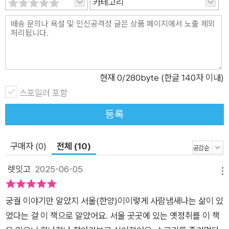
카테고리
는 책인 셈이다. “서울의 어느 빌딩이나 대로 옆, 언덕 위에 서서
200~300년 전의 광경을 상상해 보라. 마치 빛바랜 흑백사진을
보듯 그 시절의 장면이 머릿속에 어렴풋이 그려질 것이다. 저명한
역사학자 E. H. 카(Edward Hallett Carr)는 ‘역사란 현재와 과
거의 끊임없는 대화’라고 했다. 시간의 문을 가로질러 과거의 공
간과 소통한다면 역사를 이해하는 새로운 시각을 가질 수 있다.”
현재
0
/280byte (한글 140자 이내)
- p.13, 「들어가며」 중에서
스포일러 포함
등록
구매자 (0)
전체 (10)
렛잇고
2025-06-05
메뉴
궁궐 이야기만 알았지 서울(한양)이이렇게 사람냄새나는 삶이 있
었다는 걸 이 책으로 알았어요. 서울 곳곳에 있는 옛정취를 이 책