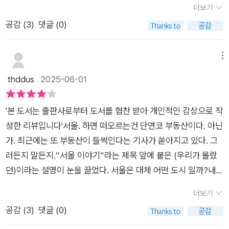
었고, 사태가 어느 정도 진정된 후에도 고향으로 내려가지 않고
더보기
런 이름 없는 하루들을 다시 불러낸다. ​​화려한 정치의 무대가 아
서울에 머무른다. 자연히 인구가 급증한 서울은 여러 가지 문제가
공감 (
3
)
댓글 (0)
니라, 장터의 왁자지껄한 소리, 우시장 뒷골목의 냄새, 진고개의
생겼고, 특히 종로구 일대는 집값이 1년 안에 2배 이상 오르는 일
진흙탕 속에서 허리 굽혀 살아낸 사람들의 서울, 그곳 이야기가
이 벌어질 정도로 부동산 폭등을 경험하게 된다. 지금과 그리 다
이 책에서 펼쳐진다. ​​책장을 펼치면 익숙한 지명이 낯선 이야기로
메뉴
르지 않은 모습이다. 당연히 서울은 산업화의 붐이 일어나면서부
되살아난다. ​​왕십리는 조선의 배추와 미나리를 길러 한양에 공급
thddus
2025-06-01
터 인구가 모이기 시작했다는 내 착각은 이 책을 통해 깨진다.​ 또
하던 들판이었고, 진고개는 비만 오면 진흙탕이 되어버리는 상인
흥미로운 내용 중에 하나는 명동에 대한 이야기였다. 아무래도 얼
들의 애증의 골목이었다. ​​육의전 뒷골목에서 소리를 팔던 사람들,
마 전까지 회사가 명동에 있었던 터라, 매일매일 마주했던 풍경을
'본 도서는 출판사로부터 도서를 협찬 받아 개인적인 감상으로 작
장사를 하다 해가 저물면 도성 밖으로 밀려나야 했던 사람들.​​이들
조선시대의 눈으로 보게 되니 흥미로웠다. 당시 명동성당의 첨탑
성한 리뷰입니다'서울. 하면 떠오르는건 단연코 부동산이다. 아닌
은 조선시대 서울의 또 다른 주인공이었다. 그들의 삶은 기록되지
이 높아서 첨탑에서 궁 안의 궁녀들의 모습이 보여서 발을 치기도
가. 최근에는 또 부동산이 들썩인다는 기사가 쏟아지고 있다. 그
않았지만, 이 책은 그 빈칸을 사람 냄새 나는 언어로 채워 넣는다.​
했다고 하니, 현재의 프라이버시의 문제가 그 당시에도 있었다는
러든지 말든지.“서울 이야기“라는 제목 앞에 붙은 (우리가 몰랐
특히 인상 깊었던 부분은 조선의 일상이 얼마나 지금과 닮아 있었
사실이 놀라웠다. 식사 후 주변을 돌다 기억의 터를 본 적이 있었
던)이라는 설명이 눈을 끌었다. 서울은 대체 어떤 도시 일까?내가
는지에 대한 발견이었다. ​​예를 들어, 술에 관대한 유교 문화 속에
다. 그곳이 과거 통감관저로 사용되었고 이후 위안부 기억의 터로
이 책을 읽으면서 든 생각은 정말 천지개벽이라는 말이 딱 맞는
서 임금이 신하들과 주연을 벌이고, 취중에도 정사를 논했다는 장
더보기
자리 잡았다는 사실을 알게 되었는데, 책을 통해 명동에 대한 내
말일듯. 지금 서울이 과연 500년후에도 같은 가치 일까? 500년
면은 지금의 회식 문화와도 겹친다. ​​영조가 83세까지 주치의 없
공감 (
3
)
댓글 (0)
용을 읽으며 다시 만나게 되었다.​그 밖에도 이태원이나 미아리,
전만해도 서울은 이렇지 않았다는 것.책은 장소를 중심으로 인물
이 버틸 수 있었던 배경에는 절제된 식사와 건강한 음주 습관이
동교동, 금호동 등이 서울의 공식 공동묘지였는데, 이태원과 한남