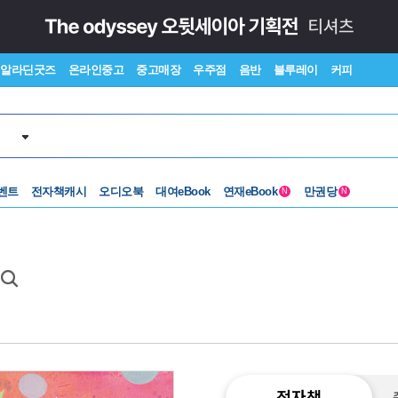
알라딘굿즈
온라인중고
중고매장
우주점
음반
블루레이
커피
벤트
전자책캐시
오디오북
대여eBook
연재eBook
만권당
N
N
전자책