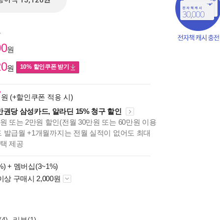
종이책 15,120원
원
00
원
20
10% 할인쿠폰 받기
원
7
원 (+할인쿠폰 적용 시)
만권당 삼성카드, 알라딘 15% 청구 할인
원 또는 2만원 할인(전월 30만원 또는 60만원 이용
카드 발급월 +1개월까지는 전월 실적이 없어도 최대
혜택 제공
%) +
멤버십(3~1%)
책의
이상 구매시 2,000원
보기
다.
4)
리뷰(1)