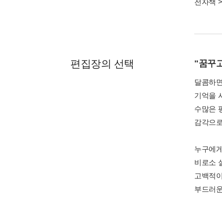
전자책
편집장의 선택
"꿈꾸고
달콤하면
기억을 
수많은 
감각으로
누구에게
비로소 
고백적이
부드러운