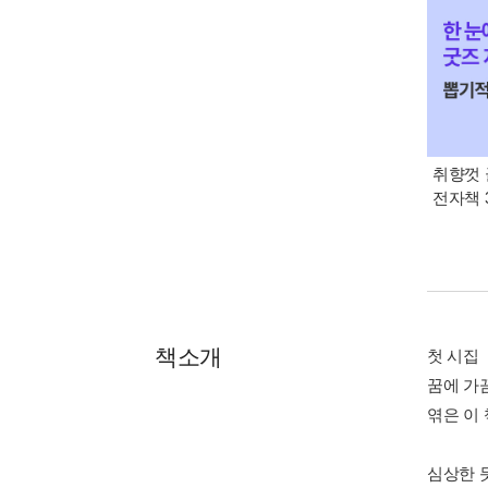
취향껏 
전자책 
책소개
첫 시집
꿈에 가
엮은 이
심상한 