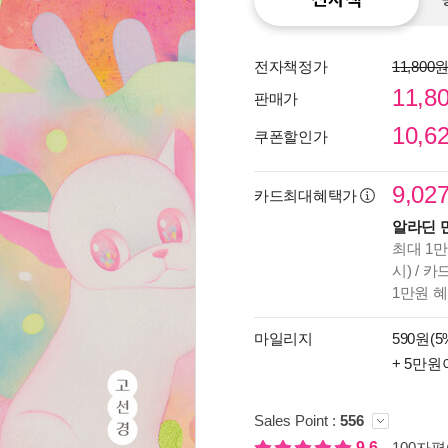
전자책정가
11,800
11,8
판매가
10,6
쿠폰할인가
9,02
카드최대혜택가
알라딘 
최대 1만
시) / 
1만원 
마일리지
590원(5
종이
+ 5만원
미리
입니
Sales Point :
556
9.6
100자평(