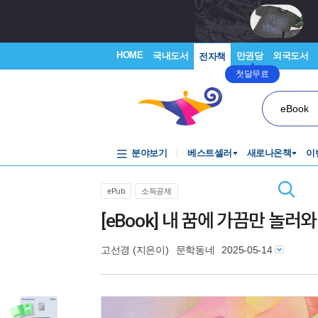
HOME
국내도서
만권당
외국도서
전자책
첫달무료
eBook
분야보기
베스트셀러
새로나온책
이
ePub
소득공제
[eBook] 내 꿈에 가끔만 놀러와
고선경
(지은이)
문학동네
2025-05-14