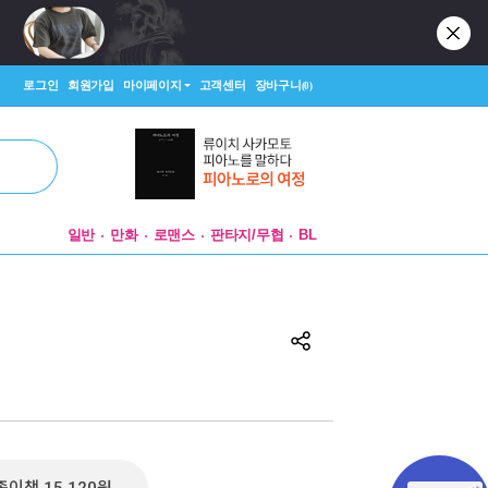
로그인
회원가입
마이페이지
고객센터
장바구니
(0)
일반
만화
로맨스
판타지/무협
BL