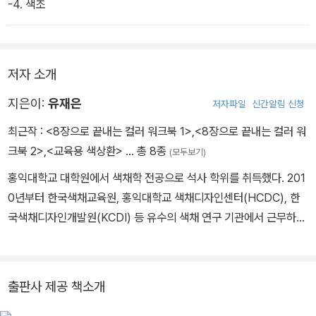
-4. 색조
저자 소개
지은이:
유재은
저자파일
신간알림 신청
최근작 :
<8장으로 끝내는 컬러 워크북 1>
,
<8장으로 끝내는 컬러 워
크북 2>
,
<교육용 색상환>
… 총 8종
(모두보기)
홍익대학교 대학원에서 색채학 전공으로 석사 학위를 취득했다. 201
0년부터 한국색채교육원, 홍익대학교 색채디자인센터(HCDC), 한
국색채디자인개발원(KCDI) 등 유수의 색채 연구 기관에서 근무하
며, 색채와 관련된 다양한 프로젝트에 참여하고 경험을 쌓아 왔다. 초
기에는 전문가를 위한 컬러리스트 교육을 주로 했으나 점차 일반인을
위한 색채 교육으로 콘텐츠를 확대하고 있다. 현재는 색다른컬러연구
출판사 제공 책소개
소(DCI)를 운영하여 색채 교구 및 교육 프로그램을 개발하고 색채교