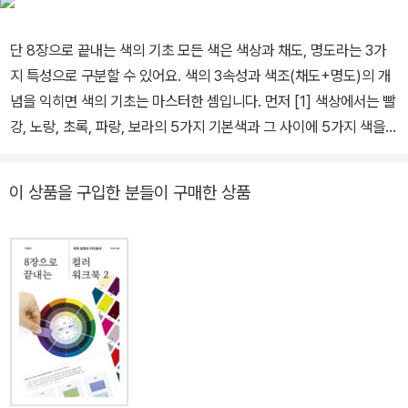
육지도사(1급/2급/3급) 자격증을 통해 강사를 양성하고 있다. 유튜
브 youtube.com/색다른컬러TV
단 8장으로 끝내는 색의 기초 모든 색은 색상과 채도, 명도라는 3가
지 특성으로 구분할 수 있어요. 색의 3속성과 색조(채도+명도)의 개
념을 익히면 색의 기초는 마스터한 셈입니다. 먼저 [1] 색상에서는 빨
강, 노랑, 초록, 파랑, 보라의 5가지 기본색과 그 사이에 5가지 색을
추가하여 만든 10색상을 공부할 거예요. [2] 채도에서는 무채색과 유
채색은 어떻게 나누는지, 저채도와 고채도는 무엇인지를 알아볼 거고
이 상품을 구입한 분들이 구매한 상품
요. [3] 명도에서는 가장 밝은색과 어두운색은 무엇인지, 고명도와 저
명도는 어떻게 구분하는지를 배울 거예요. 마지막 [4] 색조는 채도와
명도를 통합한 개념이라고 생각하면 쉬워요. 빨강과 파랑 같은 단일
색상에서 색조(채도+명도)가 어떻게 변화하는지 살펴볼 거예요. 이
렇게 많은 내용을 단 8장으로 끝낸다니, 좀 의아할 수도 있어요. 근데
진짜예요! 8장에 색상과 채도, 명도의 개념을 군더더기 없이 핵심만
꽉꽉 눌러 담았어요. 여러분은 가볍지만 알찬, 이 기특한 워크북이 제
시하는 방향대로 따라오기만 하면 돼요. 몇 줄 안 되는 개념을 읽고,
컬러칩 스티커를 붙이고, 어렵지 않은 문제를 풀면 끝. 누구나 쉽고 재