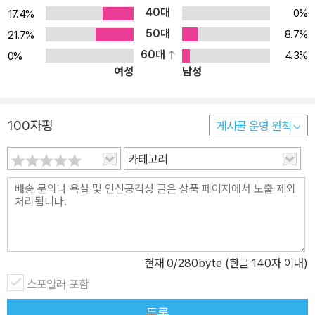
40대
0%
17.4%
50대
8.7%
21.7%
60대
4.3%
0%
여성
남성
100자평
게시물 운영 원칙
카테고리
현재
0
/280byte (한글 140자 이내)
스포일러 포함
등록