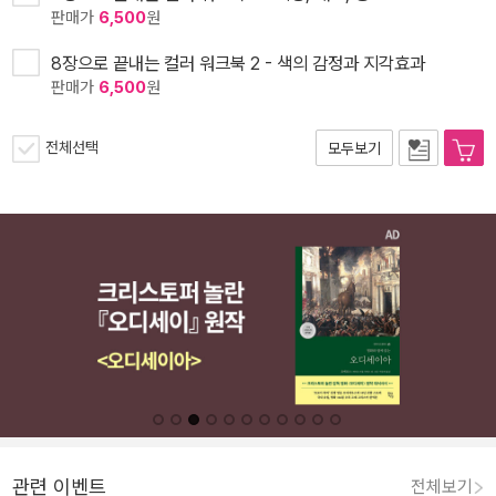
판매가
6,500
원
8장으로 끝내는 컬러 워크북 2 - 색의 감정과 지각효과
판매가
6,500
원
전체선택
모두보기
관련 이벤트
전체보기