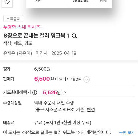
소득공제
투명한 속내 티셔츠
8장으로 끝내는 컬러 워크북 1
색상, 채도, 명도
유재은
(지은이)
미진사
2025-04-18
정가
6,500원
6,500
판매가
원
마일리지 190원
5,525
카드최대혜택가
원
수령예상일
택배 주문시 내일 수령
(중구 서소문로 89-31 기준)
변경
배송료
유료 (도서 1만5천원 이상 무료)
이 도서는 <
8장으로 끝내는 컬러 워크북 1
>의 개정판입니다.
구판 보기