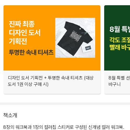
디자인 도서 기획전 + 투명한 속내 티셔츠 (대상
8월 특별 선
도서 1권 이상 구매 시)
바구니
책소개
8장의 워크북과 1장의 컬러칩 스티커로 구성된 신개념 컬러 워크북.