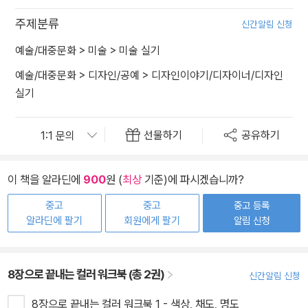
주제분류
신간알림 신청
예술/대중문화
>
미술
>
미술 실기
예술/대중문화
>
디자인/공예
>
디자인이야기/디자이너/디자인
실기
선물하기
공유하기
이 책을 알라딘에
900
원 (
최상
기준)에 파시겠습니까?
중고
중고
중고 등록
알라딘에 팔기
회원에게 팔기
알림 신청
8장으로 끝내는 컬러 워크북 (총 2권)
신간알림 신청
8장으로 끝내는 컬러 워크북 1 - 색상, 채도, 명도