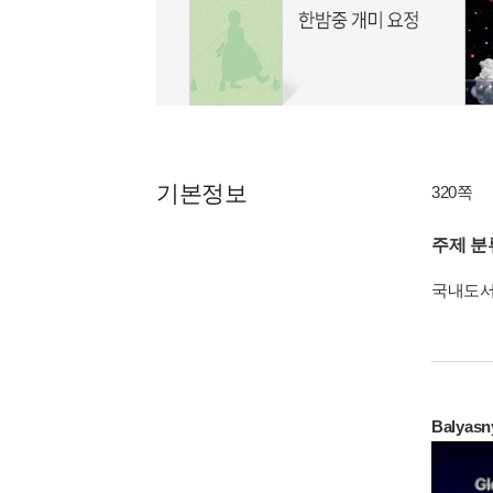
기본정보
320쪽
주제 분
국내도
Balyasn