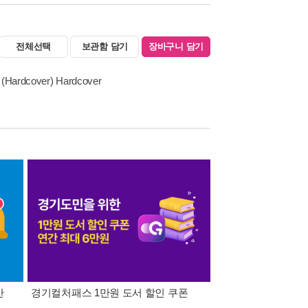
전체선택
보관함 담기
장바구니 담기
s (Hardcover) Hardcover
간
경기컬처패스 1만원 도서 할인 쿠폰
삼성카드가 쏜다! 알라