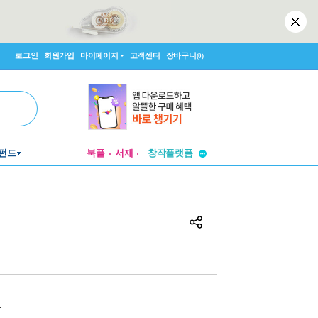
로그인
회원가입
마이페이지
고객센터
장바구니
(0)
투비컨티뉴드
펀드
북플
서재
창작플랫폼
투비컨티뉴드
원