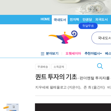
HOME
전자책
만권당
외국도서
국내도서
첫달무료
국내도
분야보기
오뒷세이아
추천마법사
베
무료배송
소득공제
퀀트 투자의 기초
- 펀더멘털 투자자를
지우세페 팔레올로고
(지은이),
존 최
(옮긴이)
비