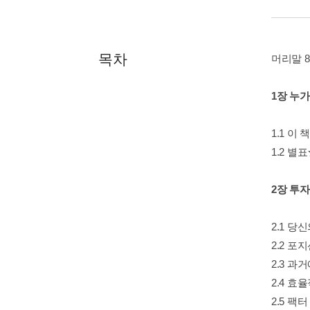
목차
머리말 8
1장 누가
1.1 이
1.2 별
2장 투
2.1 당
2.2 포
2.3 과
2.4 효
2.5 팩