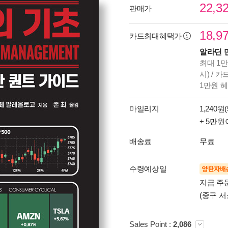
22,3
판매가
18,9
카드최대혜택가
알라딘 
최대 1만
시) / 
1만원 
마일리지
1,240원(
+ 5만원
배송료
무료
수령예상일
양탄자배
지금 주문
(중구 서
Sales Point :
2,086