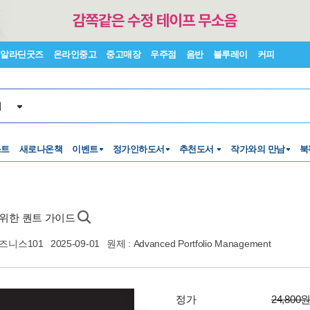
알라딘굿즈
온라인중고
중고매장
우주점
음반
블루레이
커피
서
스트
새로나온책
이벤트
정가인하도서
추천도서
작가와의 만남
북
 위한 퀀트 가이드
즈니스101
2025-09-01
원제 : Advanced Portfolio Management
정가
24,800