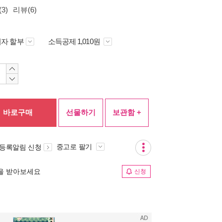
3)
리뷰(6)
자 할부
소득공제 1,010원
바로구매
선물하기
보관함 +
중고로 팔기
 등록알림 신청
림을 받아보세요
신청