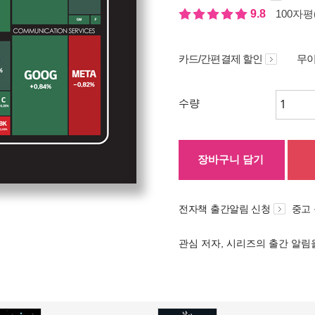
9.8
100자평(
카드/간편결제 할인
무이
수량
장바구니 담기
전자책 출간알림 신청
중고
관심 저자, 시리즈의 출간 알