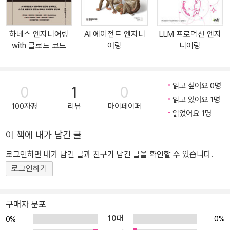
에 안정적으로 배포·운영하고 싶은 분 ● 기술 리더: 데이터 설계부터
배포까지 LLM 구축 전 과정을 체계적으로 배우고 싶은 팀장 무엇을
하네스 엔지니어링
AI 에이전트 엔지니
LLM 프로덕션 엔지
주로 다루나요? ● LLM 애플리케이션 아키텍처 설계: 개인화된 AI 캐
with 클로드 코드
어링
니어링
릭터 'LLM Twin' 기획 및 시스템 구성 ● 데이터 수집 및 전처리: 웹
스크래핑 + 몽고DB·Qdrant 기반 데이터 저장·검색 ● RAG 파이프라
인 개발: 고급 아키텍처 설계 및 문서 기반 지시문-답변 구현 ● 지도
읽고 싶어요 0명
0
1
0
학습 파인튜닝(SFT): 지시문 데이터셋 생성 + LoRA·QLoRA 활용 ●
읽고 있어요 1명
직접 선호 최적화(DPO): 사용자 선호를 반영한 정렬 파인튜닝 ● 모
100자평
리뷰
마이페이퍼
읽었어요 1명
델 평가 및 튜닝: LLM·RAG 성능 측정 및 TwinLlama 실험 ● 추론 최
적화: 양자화, 병렬 처리 등 실시간 추론 성능 향상 ● LLM 애플리케
이 책에 내가 남긴 글
이션 배포: FastAPI 서버 구현 + 오토스케일링 기반 배포 ● LLMOp
로그인하면 내가 남긴 글과 친구가 남긴 글을 확인할 수 있습니다.
s 실전 적용: 버전 관리·모니터링 등 운영 자동화 전략 나만의 AI를 설
로그인하기
계하고 구현하며 배우는 RAG, 파인튜닝(LoRA·QLoRA), FastAPI, L
LMOps의 모든 것 챗GPT는 누구나 사용할 수 있지만, 모두에게 '맞
춤형'은 아닙니다. 일반적인 문체, 장황한 답변, 일관되지 않은 출력은
구매자 분포
우리가 원하는 AI와는 다릅니다. 이 책은 단순한 모델 호출을 넘어, 나
10대
0%
0%
만의 디지털 AI 캐릭터인 'LLM Twin'을 직접 구현하며 실전 LLM 시