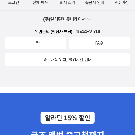
실무 개발에 필요한 다양한 지식을 다룹니다. 단순히 인공지능 활용
로그인
전체 메뉴
회사 소개
출판사 안내
PC 버전
샘플이나 작은 예제만 보여주는 책이 아닙니다. LLM 개발 시작부터
도구 설치, 배포, 테스트까지 모든 과정을 잘 담은 실무 실전 가이드,
(주)알라딘커뮤니케이션
종합 안내서라고 할 수 있습니다.'LLM 엔지니어링'에서는 문체를 한
습하고 사용자가 직접 쓴 것처럼 글을 자동 생성해 주는 스타일전이
1544-2514
일반문의 (발신자 부담)
서비스를 하는 LLM Twin을 구축하는 과정을 통해서 LLM 애플리케
1:1 문의
FAQ
이션 개발 전반을 다루게 됩니다.3인의 소규모 팀이 저비용으로 LLM
Twin을 개발하는 것을 마치 스토리텔링 하는 느낌으로 책의 내용을
중고매장 위치, 영업시간 안내
전개합니다. 스케치를 하듯이 개발의 밑그림이 되는 아키텍처부터 생
각합니다. 모놀리식 배치 파이프라인 아키텍처를 가볍게 알아보고, F
TI 파이프라인 아키텍처로 확장해 보고, LLM Twin의 아키텍처를 그
립니다.이어 LLM Twin 구축에 필요한 pyenv, Poetry, 모델 레지스
트리, 오케스트레이터 ZenML, 실험 추적 도구 Comet ML, 프롬프트
모니터링 Opik, 몽고DB, Qdrant 등의 도구를 설치하고 AWS 세이지
메이커 환경을 세팅합니다.'LLM 엔지니어링'은 11개 챕터와 1개의 A
PPENDIX로 구성되어 있습니다. 앞에서 말한 사전 준비 파트는 챕터
2장까지이고, 그 이후에는 보다 세부적이고 단계적으로 LLM Twin
구축에 필요한 정보들을 담고 있습니다.검색 증강 생성 RAG는 외부