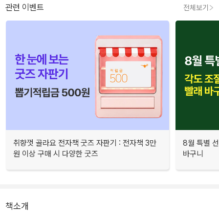
관련 이벤트
전체보기
취향껏 골라요 전자책 굿즈 자판기 : 전자책 3만
8월 특별 선
원 이상 구매 시 다양한 굿즈
바구니
책소개