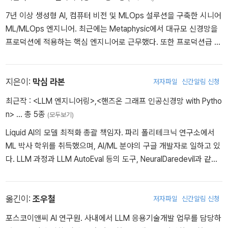
7년 이상 생성형 AI, 컴퓨터 비전 및 MLOps 설루션을 구축한 시니어
ML/MLOps 엔지니어. 최근에는 Metaphysic에서 대규모 신경망을
프로덕션에 적용하는 핵심 엔지니어로 근무했다. 또한 프로덕션급 M
L 교육 채널인 Decoding ML을 설립해 사람들이 ML 시스템을 구축
할 수 있도록 IT 기사와 오픈 소스 강좌를 제공하고 있다.
지은이:
막심 라본
저자파일
신간알림 신청
최근작 :
<LLM 엔지니어링>
,
<핸즈온 그래프 인공신경망 with Pytho
n>
… 총 5종
(모두보기)
Liquid AI의 모델 최적화 총괄 책임자. 파리 폴리테크닉 연구소에서
ML 박사 학위를 취득했으며, AI/ML 분야의 구글 개발자로 일하고 있
다. LLM 과정과 LLM AutoEval 등의 도구, NeuralDaredevil과 같은
SOTA 모델을 포함해 오픈 소스 커뮤니티에 활발히 기여하고 있으
며, 기술 블로그도 꾸준히 운영하고 있다. 저서로는 『핸즈온 그래프
인공신경망 with Python』(홍릉, 2024)이 있다.
옮긴이:
조우철
저자파일
신간알림 신청
포스코이앤씨 AI 연구원. 사내에서 LLM 응용기술개발 업무를 담당하