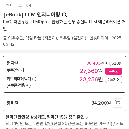
PDF
소득공제
[eBook] LLM 엔지니어링
RAG, 파인튜닝, LLMOps로 완성하는 실무 중심의 LLM 애플리케이션 개
발
폴 이우수틴
,
막심 라본
(지은이),
조우철
(옮긴이)
한빛미디어
2025-
05-12
전자책
30,400
원 + 1,520원
27,360
원
쿠폰할인가
쿠폰
23,256
원
카드최대혜택가
더보기
(+쿠폰 적용 시)
종이책
34,200
원
알라딘 만권당 삼성카드, 알라딘 15% 청구 할인
최대 1만원 또는 2만원 할인(전월 30만원 또는 60만원 이용 시) / 카드