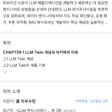
프로덕션 수준의 LLM 애플리케이션을 개발하고 배포하는 데 필요한
엔지니어링 방법들을 상세히 안내한다. LLM 라이프사이클을 체계적
으로 살펴보며, 데이터 엔지니어링부터 지도 학습 파인튜닝, 모델 평
가, 추론 최적화, RAG 파이프라인 개발까지 핵심 개념과 실용적인 기
술들을 다룬다. 이 과정에서 'LLM Twin'이라는 실제 프로젝트를 통해
개인의 글쓰기 스타일과 성격을 모방하는 AI를 구현하며, 데이터 수
집과 전처리, 모델 파인튜닝 등 LLM 엔지니어링의 실전 노하우를 깊
목차
이 있게 익힐 수 있다.
CHAPTER 1 LLM Twin 개념과 아키텍처 이해
_1.1 LLM Twin 개념
_1.2 LLM Twin의 제품 기획
저자 소개
지은이:
폴 이우수틴
저자파일
신간알림 신청
최근작 :
<LLM 엔지니어링>
… 총 3종
(모두보기)