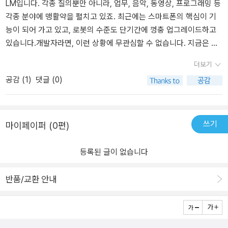
LM입니다. 각종 질의뿐만 아니라, 업무, 음악, 동영상, 프로그래밍 등
각종 분야에 맹활약을 펼치고 있죠. 최근에는 스마트폰의 핵심이 기
능이 되어 가고 있고, 로봇의 수준도 단기간에 껑충 업그레이드하고
있습니다.개발자라면, 이런 상황에 무관심할 수 없습니다. 지금은 아
닐지라도 결국 언젠가는 인공지능 업무를 할 수밖에 없으니까요. 저
더보기
역시 그래서, 인공지능 관련 책이라면, 틈틈이 찾아보고 있습니다. 전
공감 (
1
)
댓글 (0)
에는 주로 이론 쪽을 많이 봤고, 요즘은 LLM 활용, 인공지능 실무 쪽
을 중심으로 보고 있죠.그런데 확실히 AI 활용 쪽은 이론과는 많은 차
이가 있는 것을 느끼게 됩니다. 주로 책을 통해 정보를 얻고 공부를 하
다 보니, AI 이론보다는 응용이나 활용이 좀 더 쉽게 느껴집니다. 물론
쓰기
마이페이퍼 (0편)
이것은 어디까지나 극히 제한된 조건에서 샘플 정도의 코드로 테스트
하다 보니, 그렇게 느껴지는 거겠죠.사실 다들 아시는 거처럼, 실무 개
등록된 글이 없습니다
발은 단순히 프로그래밍 언어 한두 개 익혔다고 할 수 있는 게 아닙니
다. 프로그래밍 언어는 가장 기초 준비물이고, UX, UI, 서버에 대한 이
반품/교환 안내
해, 데이터베이스, 보안, 통신, 각종 실무 또는 전자 관련 지식 등 상황
에 따라 매우 많은 지식들이 필요로 합니다.이에 폴 이우수틴, 막심 라
본의 'LLM 엔지니어링'은 AI 특히 대형 언어 모델 LLM 애플리케이션