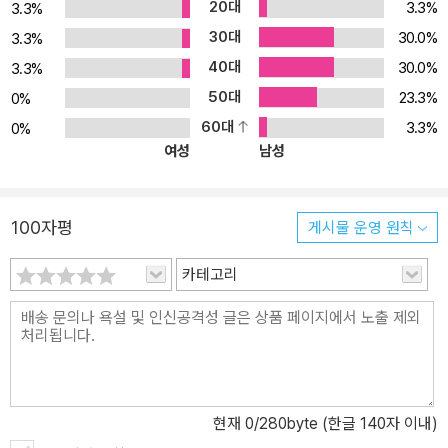
20대
3.3%
3.3%
스템을 개발하는 전 과정을 안내합니다. 웹 스크래핑으로 시작해 RA
30대
30.0%
3.3%
G 파이프라인 설계, LoRA·QLoRA를 활용한 파인튜닝, 추론 최적화,
40대
30.0%
클라우드 기반의 LLMOps까지, 이 책은 엔드투엔드 LLM 애플리케
3.3%
이션 개발을 위한 실습형 프로젝트 로드맵을 제공합니다. 이 과정에
50대
23.3%
0%
서 독자는 실제 제품 수준의 시스템을 완성하는 데 필요한 데이터 설
60대
3.3%
0%
계, 인프라 구성, 배포 전략까지 모두 경험하게 됩니다. 미디엄, 서브
여성
남성
스택, 깃허브 등 다양한 사이트에서 데이터를 수집해 몽고DB에 적재
하고, Qdrant를 활용해 검색 성능을 최적화하며, FastAPI 기반의 RE
STful API로 마이크로서비스 구축까지 직접 구현해볼 수 있습니다.
100자평
게시물 운영 원칙
복잡한 LLM 기술을 단순히 설명하는 데 그치지 않고, 이를 실무에 바
카테고리
로 적용할 수 있는 형태로 풀어낸 이 책은 단순히 AI를 '활용'하는 것
을 넘어 이제는 AI를 '직접 만드는' 시대에 맞춘 실전 가이드입니다.
자신만의 LLM 시스템을 완성하고자 하는 개발자, AI 엔지니어, 기술
리더에게 가장 확실한 길잡이가 되어줄 것입니다.
현재
0
/280byte (한글 140자 이내)