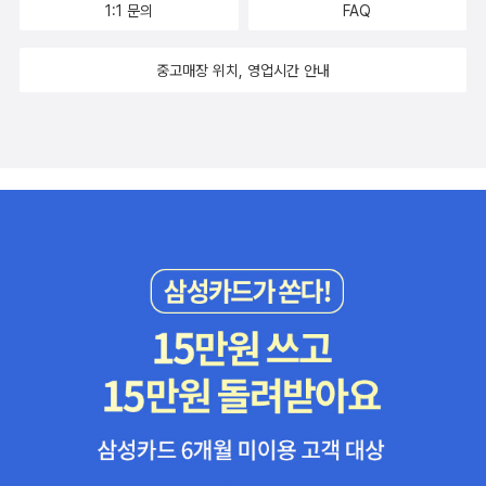
대까지도 ‘도시 단독주택’에서 살아가는 분들은 마당에 풀꽃나무를
1:1 문의
FAQ
늘글도 삶글도 살림글도 사랑글도 숲글도 노래글도 느낌글도 책글도
두었을 뿐인데, 풀꽃나무를 더 두고 싶으나 자리가 모자란 탓에 그제
매한가지이다. 누구나 스스로 살아내는 이야기를 적는다. 저마다 스
서야 꽃그릇도 마련해서 곳곳에 더 놓기도 했다. ‘분재(盆栽)’는 일
중고매장 위치, 영업시간 안내
스로 살림하는 이곳 이때 이 마음 이 숨결을 쓴다. ㄷ 헨리 데이비드
본말이고, 일본살림이다. 우리나라는 ‘그릇꽃’을 굳이 안 했다. 풀과
소로우 님이 남긴 책 가운데 《씨앗의 희망》이 있다. 이오덕 님이 남긴
꽃과 나무를 그릇이 담아서는 풀꽃나무가 제 숨빛을 잊고 잃도록 괴
책 가운데 《이오덕 교육일기》가 있다. 두 책 모두 하루아침에 태어나
롭히는 굴레라고 여겼다. 우리나라는 ‘그릇풀꽃’이 아닌 꽃밭과 마당
지 않았다. 그저 꾸준히 하루하루 적고 그리고 담고 남긴 이야기를 꾸
과 뒤꼍을 꾸렸다. 우리나라는 ‘그릇풀’로 풀꽃나무를 길들이려고 하
리니 어느새 도톰하게 깨어날 뿐이다. 잘하는 살림과 잘못하는 살림
지 않았다. 사람이 사람으로 서려면 발바닥을 땅바닥에 디디며 일하
은 따로 없다. 네가 짓는 살림과 내가 빚는 살림이 있으며, 우리가 돌
고 놀아야 하듯, 풀꽃나무는 언제나 드넓은 들숲메에 뿌리를 내리고
보는 살림이 있다. 살림에는 높낮이가 없다. 살림에는 이야기가 있다.
해바람비를 머금으며 스스로 푸르게 빛날 노릇이라고 여겼다.ㅍㄹㄴ
살림에는 옳고그름이나 좋고나쁨이 없다. 살림은 늘 살림이고, 살림
글 : 숲노래·파란놀(최종규). 낱말책을 쓴다. 《새로 쓰는 말밑 꾸러미
길이란 살림씨앗을 사뿐히 심으면서 걸어가는 하루이다. 이오덕 님
사전》, 《우리말꽃》, 《쉬운 말이 평화》, 《곁말》, 《시골에서 살림 짓는
은 왜 어른일까? 권정생 님은 왜 어른인가? 두 분은 왜 어른일까? 우
즐거움》을 썼다. blog.naver.com/hbooklove
리는 오늘 어른인가? 어른이란 먼곳에 있을까? 아이를 낳아 돌보는
누구나 어른이지 않을까? 아이를 안 낳았어도 마을에 있는 모든 아이
를 따사로이 바라보고 돌아볼 줄 알면 언제나 어른이지 않은가? 나이
가 많기에 어른이지 않다. 나이가 적기에 어른이 아니지 않다. 뭘 알거