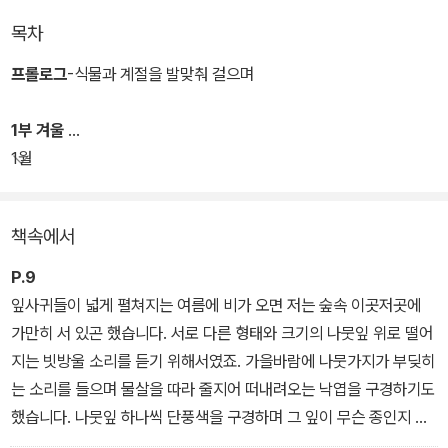
물 이야기를 들려준다. 2025년 런던 린네 학회 질 스미시스상을 수
목차
상한 작가의 그림으로 화려하게 디자인된 사계절 식물 도안도 만나볼
수 있다. 질 스미시스상은 식물의 과학적인 식별을 돕기 위한 그림을
프롤로그
-식물과 계절을 발맞춰 걸으며
그린 작가 중 우수성을 인정받은 식물학 예술가에게 수여되는 매우
권위 있는 상으로, 이번 수상은 한국인으로서 최초다.
1부 겨울
1월
저자는 과거에도 1년간 메릴랜드에서 연구원 생활을 한 적이 있었다.
하지만 그때의 기억은 타지에서의 너무도 외롭고 괴로운 생활에 관한
책속에서
것뿐이었다. 걱정과 두려움을 안고 4년 만에 다시 도착한 메릴랜드에
서 저자는 자신을 따뜻하게 안아주는 숲을 마주하게 됐다. 그때부터
P.9
복잡한 마음이 들 때마다 무작정 숲속을 걸었다. 이 책은 그 숲에서 만
잎사귀들이 넓게 펼쳐지는 여름에 비가 오면 저는 숲속 이곳저곳에
난 식물들과의 소통의 기록이다. 학자의 눈에 비친 숲 그리고 식물에
가만히 서 있곤 했습니다. 서로 다른 형태와 크기의 나뭇잎 위로 떨어
관한 이야기이기에 그 울림이 남다르다.
지는 빗방울 소리를 듣기 위해서였죠. 가을바람에 나뭇가지가 부딪히
는 소리를 들으며 물살을 따라 줄지어 떠내려오는 낙엽을 구경하기도
이 책을 추천한 김금희 작가의 말처럼, 그는 “나무가 불필요한 잎과
했습니다. 나뭇잎 하나씩 단풍색을 구경하며 그 잎이 무슨 종인지 알
꽃을 버리기로 결심했을 때 개체 내부에서 일어나는 과학적 과정들을
아맞혔습니다. 강물을 따라 바다로 떠내려가는 낙엽은 잘 있으라 인