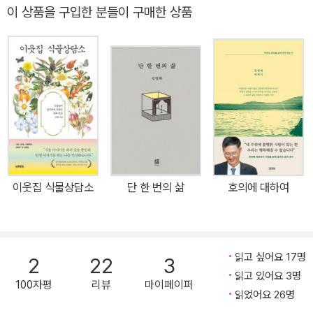
의 아름다운 질서를 일깨우는 다정한 기록 그림 그리는 식물학자이자
이 상품을 구입한 분들이 구매한 상품
《식물학자의 노트》 《이웃집 식물상담소》의 저자 신혜우가 신작 《식
물학자의 숲속 일기》를 출간했다. 전작에서 신비로운 그림과 섬세한
글로 식물에 관한 정보와 식물에게 배운 따뜻한 삶의 지혜를 들려줬
다면 이번 산문집에서는 미국 스미스소니언 연구원으로 지내며 매일
을 걸었던 메릴랜드 숲속의 사계절, 열두 달 식물 이야기를 들려준다.
2025년 런던 린네 학회 질 스미시스상을 수상한 작가의 그림으로 화
려하게 디자인된 사계절 식물 도안도 만나볼 수 있다. 질 스미시스상
은 식물의 과학적인 식별을 돕기 위한 그림을 그린 작가 중 우수성을
인정받은 식물학 예술가에게 수여되는 매우 권위 있는 상으로, 이번
이웃집 식물상담소
단 한 번의 삶
호의에 대하여
수상은 한국인으로서 최초다. 저자는 과거에도 1년간 메릴랜드에서
연구원 생활을 한 적이 있었다. 하지만 그때의 기억은 타지에서의 너
무도 외롭고 괴로운 생활에 관한 것뿐이었다. 걱정과 두려움을 안고
4년 만에 다시 도착한 메릴랜드에서 저자는 자신을 따뜻하게 안아주
읽고 싶어요 17명
2
22
3
는 숲을 마주하게 됐다. 그때부터 복잡한 마음이 들 때마다 무작정 숲
읽고 있어요 3명
100자평
리뷰
마이페이퍼
속을 걸었다. 이 책은 그 숲에서 만난 식물들과의 소통의 기록이다. 학
읽었어요 26명