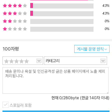
는 숲에서 만난 식물들을 하나씩 소개하며 자신이 머문 숲속 시간들
4.3%
을 들려준다. 한겨울 얼어버린 숲속을 걸으며 겨울에 잎을 내는 크레
4.3%
인플라이난초에 관한 에피소드와 겨우내 눈이 쌓이면 식물의 씨앗과
각종 미생물들을 따뜻하게 덮어 봄이 오면 파릇파릇한 신록을 마주하
0%
게 하는 자연의 섭리에 관해 이야기한다. 이른 봄, 선임연구관과 함께
0%
폐쇄된 연구동 건물에 들어갔다가 크로커스꽃으로 뒤덮인 비밀의 화
원을 마주한 순간의 경이와 봄에 열리는 오키드쇼(난초 꽃 축제) 이야
100자평
게시물 운영 원칙
기를 통해 화려하게 핀 꽃들을 싹 틔운 곰팡이의 세계를 펼쳐놓는다.
3월의 어느 날 연구소 한쪽에서 활짝 핀 배나무꽃을 보며 서양배에
카테고리
관해 ‘오해’했던 재밌는 일화와 5월의 메릴랜드 숲속에서 발견되는
튤립나무 꽃송이와 꽃이 분해되고 흙속에 스며들어 양분이 되는 과
정, 그리고 튤립나무 가지의 가루로 난초의 영양분을 만든다는 신기
한 이야기도 들려준다. 우산 모양의 메이애플은 잎 전체에 강한 독성
이 있지만, 자신의 씨앗을 퍼뜨려줄 동물에게는 해를 입히지 않게 하
현재
0
/280byte (한글 140자 이내)
기 위해 노란 열매에는 독성이 없도록 구조화했다는 것은 신비롭고도
놀라운 사실이다. “숲속에는 맞거나 틀린 것, 좋고 나쁜 것, 기쁘고 슬
스포일러 포함