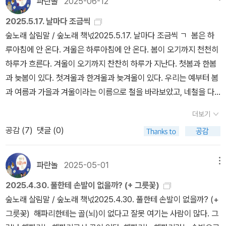
다. 이전까지는 좋아하는 식물들 속에서 홀로 연구하거나 그림을 그
파란놀
2025-06-12
않는 어른이라면 굳이 왼오른에 ‘사람빛’을 놓지 않아요. 그저 온자리
린 시간들이었다면, 메릴랜드에서 보낸 3년여의 날들은 그가 식물학
2025.5.17. 날마다 조금씩
에 사람빛을 놓습니다. 아이를 따로 낳는 어른은 왼켠에 어른이란 이
자로서 재능이 있는지 자신을 의심했던 과거의 시간들과, 여러 관계
숲노래 살림말 / 숲노래 책넋2025.5.17. 날마다 조금씩 ㄱ 봄은 하
름을 놓고서 오른켠에 어버이라는 이름을 놓는 사람길입니다. 그러니
속에서 상처받았던 마음을 치유하는 과정이었다. 연구소 동료들과의
루아침에 안 온다. 겨울은 하루아침에 안 온다. 봄이 오기까지 천천히
까 어느 쪽이 낫거나 나쁘지 않은, 둘이 다른 어른살림입니다. 우리는
우정, 함께 살았던 할머니·생물 선생님인 친구와의 다정한 관계, 선임
하루가 흐른다. 겨울이 오기까지 찬찬히 하루가 지난다. 첫봄과 한봄
저마다 다른 몸을 입고서 이 땅에 태어나기에, 가시내랑 사내는 저마
연구원들의 따뜻한 배려, 아마존에서 만난 학생들·농장 봉사활동을
과 늦봄이 있다. 첫겨울과 한겨울과 늦겨울이 있다. 우리는 예부터 봄
다 다르게 삶을 누리고 짓고 가꾸면서 배운 바를, 둘이 짝지를 맺고 사
함께했던 사람들과의 경험을 통해 자연을 마주하는 인간으로서도 한
과 여름과 가을과 겨울이라는 이름으로 철을 바라보았고, 네철을 다
귀고 한집을 이룰 적에 서로 들려주고 보여주고 알려주면서 새빛을
층 성숙해지는 시간이었다. 결국 저자가 이 책에서 담고자 했던 것은
시 석걸음으로 마주하였는데, 석걸음인 네철은 다달이 새롭다. 동박
열어요. 바로 ‘사랑씨앗’입니다. 이러한 사랑씨앗을 일굴 적에 스스로
자연이 그러한 것처럼 누군가에 대한 편견 없는 시선과 세상과 사람
더보기
나무는 여름에 잎을 떨군다. 아니 늦봄 무렵부터 가랑잎을 낸다. 마당
‘이야기’를 짓고, 이 이야기를 글이나 그림이나 빛꽃(사진)으로 새삼
대한 사랑이었다. “상냥한 ‘스니퍼 독’으로 이 책이 자연을 사랑하는
공감 (
7
)
댓글 (0)
에 동박나무를 심는 사람이라면 서울 한복판에서도 ‘여름가랑잎’을
스레 낳지요. 아이를 낳아 돌본 살림길을 글로 쓰거나 그림으로 담을
이들 가까이에 머물기를 바란다”는 김금희 작가의 추천사가 더욱 마
안다. 바닷마을이나 섬마을에서 살아가는 사람이라면 후박나무도 나
수 있습니다. 아이를 따로 안 놓고서 ‘온자리 어른’으로 가만히 살아가
음에 와 닿는 이유도 그 때문이다. “우리는 살면서 자신이 지닌 경험
란히 여름가랑잎을 내는 줄 안다. 늘푸른나무는 늘푸른잎을 건사하려
파란놀
2025-05-01
메뉴
는 오늘길을 글로 쓰거나 그림으로 옮길 수 있습니다. 둘은 다르면서
을 바탕으로 하나씩 지식을 넓혀나간다. 경험이 많으면 더 넓고 더 쉽
고 여름에 헌잎을 내려놓으면서 새잎을 낸다. 날마다 조금씩 자라면
나란히 맞물리고 나아가는 삶글이요 살림글이며 사랑글입니다. 이 얼
게 이해한다. 예측도 쉬워진다. 그러나 과연 인간의 지식으로 자연은
2025.4.30. 풀한테 손발이 없을까? (+ 그릇꽃)
서 푸르게 물드는 잎이고, 날마다 조금씩 시들면서 노랗게 물드는 잎
거리를 안 읽거나 등돌릴 적에는 ‘꾸밈글(글만 겉치레로 꾸미기)’에
예측할 수 있는 것일까? 자연을 공부할 때 언제나 열린 생각을 가져
숲노래 살림말 / 숲노래 책넋2025.4.30. 풀한테 손발이 없을까? (+
이다. 하루아침에 자라지 않고, 하루아침에 시들지 않는다. 삶이란 물
사로잡히거나 갇힙니다. 요즈음 쏟아지는 숱한 책은 ‘어른글’도 ‘어버
야 함을 안다. 자연은 복잡하고 거대하고 다양하니까. 결국 마지막 일
그릇꽃) 해파리한테는 골(뇌)이 없다고 잘못 여기는 사람이 많다. 그
줄기처럼 흐른다. 멧골에서 샘솟아 들숲을 적시며 흐르더니 갯벌을
이글’도 ‘사람글’도 아닌 ‘겉글(겉으로만 사람흉내를 내는 껍데기