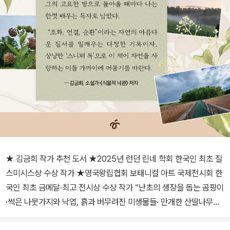
★ 김금희 작가 추천 도서 ★2025년 런던 린네 학회 한국인 최초 질
스미시스상 수상 작가 ★영국왕립협회 보태니컬 아트 국제전시회 한
국인 최초 금메달·최고 전시상 수상 작가 “난초의 생장을 돕는 곰팡이
·썩은 나뭇가지와 낙엽, 흙과 버무려진 미생물들· 만개한 산딸나무의
꽃·꽃가루를 옮기는 동물들…” 그림 그리는 식물학자 신혜우의 자연