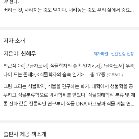
야 한다.
버리는 것, 사라지는 것도 말이다. 내려놓는 것도 우리 삶에서 중요
한 것처럼.
모든 것이 아래로 떨어지는 건 당연한 듯 보이지만
어느 과학자는 호기심을 가져 중력을 발견했다.
저자 소개
이렇듯 자연의 모든 일은 사실
대단히 신비하고 필연적이다.
지은이:
신혜우
저자파일
신간알림 신청
최근작 :
<[큰글자도서] 식물학자의 숲속 일기>
,
<[큰글자도서] 우리,
나이 드는 존재>
,
<식물학자의 숲속 일기>
… 총 17종
(모두보기)
그림 그리는 식물학자, 식물을 연구하는 화가. 대학에서 생물학을 공
부하고 식물분류학으로 박사학위를 받았다. 식물형태학적 분류 및 계
통 진화 같은 전통적인 연구부터 식물 DNA 바코딩과 식물 게놈 연구
등의 최신 연구를 수행하고 있다. 미국 스미스소니언 환경연구센터에
서 난초와 관련 곰팡이를 중심으로 식물생태학 분야로 연구를 넓혀나
가고 있다. 2013년부터 영국왕립원예협회의 보태니컬 아트 국제전
출판사 제공 책소개
시회에 네 번 참여하여 모두 금메달을 수상했고, 최고 전시상 트로피