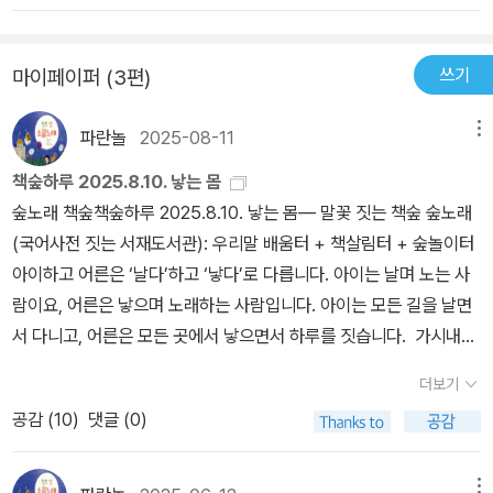
호랑가시나무가 혼자 오롯이 햇빛을 받을 수 있다. 겨울에 낙엽수들
을 키우는 환경에 익숙해진 탓에 이런 자각이 생길 때마다 좀 웃기기
이 잎을 떨어뜨릴 때 홀로 푸른 잎을 지킴으로써 여유롭게 광합성을
도 하고...그러나 책 전체가 나에게 어떤 의미가 있었냐 묻는다면... 글
하는 것이다. 대신 겨울의 추위를 견디기 위해 잎을 단단하고 도톰하
쓰기
마이페이퍼 (3편)
쎄다. 싶은 정도의 감상이 남았다.- 야생 난초의 다양성에도 불구하
고 뾰족하게 만든다. “꽃잎이 떨어지는 과정을 하나하나 생각하면 식
고 계속 개발되는 품종과 사람들의 열렬한 난초 사랑의 본질이 무엇
물이 정확히 계산한 움직임 중에 신기하지 않은 과정이 없다. 또한 모
파란놀
2025-08-11
메뉴
일까 생각한다. 우리는 어떤 방법으로 꽃을 사랑하며 우리가 사랑하
든 과정이 순서대로 잘 수행되어야 한다. 버리는 것, 사라지는 것도 말
는 것은 정확히 무엇일까? - 45- 목초지에 있던 커다란 말이 한순간
책숲하루 2025.8.10. 낳는 몸
이다. 내려놓는 것도 우리 삶에서 중요한 것처럼. 모든 것이 아래로 떨
죽듯, 오랫동안 내게 기쁨을 선사하던 난초가 사슴에게 먹혀버리듯
숲노래 책숲책숲하루 2025.8.10. 낳는 몸― 말꽃 짓는 책숲 숲노래
어지는 건 당연한 듯 보이지만 어느 과학자는 호기심을 가져 중력을
우리가 어찌할 수 없는 일들은 갑자기 발생한다. 하는 게 아니라 일어
(국어사전 짓는 서재도서관): 우리말 배움터 + 책살림터 + 숲놀이터
발견했다. 이렇듯 자연의 모든 일은 사실 대단히 신비하고 필연적이
나버리는 것. 행복하다가도 갑자기 슬픈 일이 일어나는 것. 슬프다가
아이하고 어른은 ‘날다’하고 ‘낳다’로 다릅니다. 아이는 날며 노는 사
다. 그래서 더 아름답다. 떨어진 벚꽃잎이 흙색으로 변해 발에 밟히는
도 갑자기 기쁜 일이 일어나는 것. 우리가 할 수 있는 일은 받아들이는
람이요, 어른은 낳으며 노래하는 사람입니다. 아이는 모든 길을 날면
시간도, 벚꽃이 지고 푸른 잎이 무성해 사람들이 벚나무에 관심을 가
것뿐이다. 예측할 수 없는 갑작스러운 일이었다고 생각하지만 어쩌면
서 다니고, 어른은 모든 곳에서 낳으면서 하루를 짓습니다. 가시내란
지지 않는 많은 날도 말이다.”(60쪽) “인간의 지식으로 자연을 예측
자연의 순리이고 이미 정해진 일이었던 것일 수도 있다. 우리는 어떤
몸을 입고서 태어난 사람은 “저랑 똑같이 몸을 입는 작은사람”을 낳
할 수 없는 것처럼, 식물은 언제나 내가 가진 편견을 깨닫게 한다” 미
더보기
흐름 속을 열심히 헤엄치는 듯하지만 사실 함께 유유히 흘러가고 있
습니다. 사내란 몸을 입고서 태어난 사람은 “저랑 똑같이 몸을 입는
래를 고민하는 식물학자이자, 자연을 마주하는 인간의 이야기 저자는
는지도 모른다. - 1672025. apr.#식물학자의숲속일기 #신혜우
공감 (
10
)
댓글 (0)
작은사람을 낳는 짝지”를 돌보는 사랑이라는 마음을 낳습니다. 그래
또한 여성 과학자로서의 내밀한 시간들을 고백하며 식물을 이해하고
서 두 갈래로 다른 사람은 ‘어른’이라는 이름을 가볍게 왼켠에 놓고서
배우는 과정을 통해 자신 역시 성장해나가는 경험을 독자들과 나눈
‘어버이’라는 새이름을 즐거이 오른켠에 놓습니다. 아이를 따로 낳지
메뉴