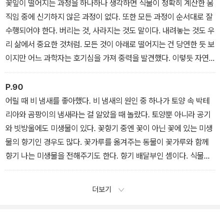
답했다.
꽃잎이 떨어지는 과정을 하나하나 생각하면 식물이 정확히 계산한 움
직임 중에 신기하지 않은 과정이 없다. 또한 모든 과정이 순서대로 잘
수행되어야 한다. 버리는 것, 사라지는 것도 말이다. 내려놓는 것도 우
리 삶에서 중요한 것처럼. 모든 것이 아래로 떨어지는 건 당연한 듯 보
이지만 어느 과학자는 호기심을 가져 중력을 발견했다. 이렇듯 자연
의 모든 일은 사실 대단히 신비하고 필연적이다. 그래서 더 아름답다.
떨어진 벚꽃잎이 흙색으로 변해 발에 밟히는 시간도, 벚꽃이 지고 푸
P.90
른 잎이 무성해 사람들이 벚나무에 관심을 가지지 않는 많은 날도 말
어릴 때 비 냄새를 좋아했다. 비 냄새의 원인 중 하나가 토양 속 박테
이다.
리아와 곰팡이의 냄새라는 걸 알았을 때 놀랐다. 토양뿐 아니라 공기
와 빗방울에도 미생물이 있다. 꽃향기 중엔 꽃이 아닌 꽃에 있는 미생
물의 향기인 경우도 많다. 꽃가루를 옮겨주는 동물이 꽃가루와 함께
향기 나는 미생물을 전해주기도 한다. 향기 배달부인 셈이다. 식물의
잎과 줄기, 뿌리에도 미생물이 함께 살고 있다. 식물의 표면뿐 아니라
식물의 몸속에도 말이다.
더보기