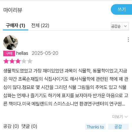
잎은 그 면을 따라 매끈하고 정확하게 잘리게 되는 것이다. 여름의 녹
음, 다우니 래틀스네이크 플랜틴(난초): 난초의 씨앗은 스스로 싹을
쓰기
마이리뷰
틔울 영양분이 부족해 특정 곰팡이의 도움이 필요하다. 곰팡이는 난
초의 씨앗에 외부의 영양분을 전달한다. 그리고 많이 연구되지 않았
구매자 (1)
전체 (22)
지만, 그 곰팡이가 잘 살아가기 위해서는 특정한 박테리아의 도움이
필요하다. 박테리아는 곰팡이를 도와주고, 곰팡이는 난초를 도와주는
메뉴
것이다. 이러한 생태계를 생각해보면 눈에 잘 보이지 않는 수많은 미
hellas
2025-05-20
생물은 무척 경이로운 존재다. 가을의 루비, 크랜베리: 크랜베리를 들
어보면 생각보다 가볍고 씻을 때 물에 동동 뜨는 걸 알 수 있다. 가로
생물학도였었고 가장 재미있었던 과목이 식물학, 동물학이었고,지금
로 자르면 네 개의 공기주머니를 관찰할 수 있는데 그곳에 질소, 이산
은 약간 초록손재질의 식집사이기도 해서식물학에 관련된 책에 꽤 관
화탄소, 산소와 같은 기체가 섞여 들어 있다. 습지에 사는 크랜베리는
심이 많다.점묘로 몇 시간을 그리던 식물 그림들의 추억도 있고 식물
열매 속 공기주머니를 이용해 물을 따라 흘러가 씨앗을 퍼뜨릴 수 있
삽화는 언제나 즐기기도 하기에 표지를 보자마자 반가운 마음으로 고
다. 덕분에 크랜베리소스를 끓일 때 톡톡 소리를 내며 공기주머니가
른 책이다.미국 메릴랜드의 스미스소니언 환경연구센터의 연구원으
터지는 모습을 구경할 수 있다. 겨울의 주인, 호랑가시나무: 활엽수들
로 지낸 기간 동안의 소회를 다룬 에세이.챕터는 계절별로 구성되어
의 잎이 떨어져 숲이 비워지면 햇빛이 낮은 곳까지 닿는다. 햇빛을 가
더보기
있고, 저자는 난을 연구하고 있는데.모든 식물은 야생이라는 새삼스
로채는 경쟁자가 없어지면 상대적으로 성장 속도가 느려 키가 작은
공감 (
0
)
댓글 (0)
러운 사실을 깨닫는 부분이 많았다.너무 당연한데, 실내에서 식물