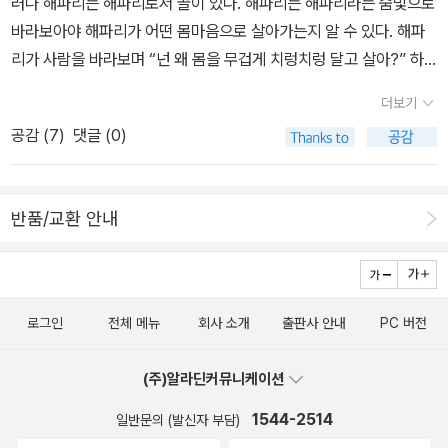
곱 번째 종인 이 난초를 위해 내년에 다시 이곳을 방문해야 한다. 하지
러나 해파리는 해파리로서 골이 있다. 해파리는 해파리라는 숨빛으로
거쳐서 바다로 스미고는 새삼스레 하늘로 올라서 비로 내리는 물줄기
글)’이기 일쑤입니다. 부디 우리 스스로 넋차릴 노릇입니다. 사람이
만 괜찮다. 운이 나빴다는 생각이 들지 않는다. 이 습지 난초는 끊임없
바라보아야 해파리가 어떤 몸마음으로 살아가는지 알 수 있다. 해파
이다. 삶이란 바람줄기처럼 감돈다. 모든 숨붙이는 들숨날숨을 잇고,
라는 몸을 입은 순이돌이로서 즐겁고 신나게 이 기쁜 하루를 마음껏
이 내가 가진 편견을 깨닫게 해주었기 때문이다.”(119쪽)
리가 사람을 바라보며 “넌 왜 몸을 무겁게 치렁치렁 달고 살아?” 하
사람과 풀꽃나무는 서로 들숨날숨을 이으면서 푸르게 노래하면서 이
노래하면 넉넉합니다. 꾸미거나 치레할 까닭은 터럭만큼도 없습니다.
고 묻는다면 사람으로서 무어라 대꾸하겠는가? 해파리가 사람을 쳐
땅에 선다. ㄴ 하루글(일기)이란, 하루를 적는 글이다. 하루글이란,
더보기
가꾸고 노래하면 됩니다. 어제그제 부산에서 새삼스레 이야기밭을 일
다보며 “넌 골이 크다고 여기는데, 그렇게 커다란 골로 무슨 일을 하
스스로 살아낸 오늘 하루를 그대로 옮기는 글이다. 하루글이란, 즐겁
공감 (
7
)
댓글 (0)
구고서 밤새 푹 쉬었습니다. 이제 늦여름볕을 듬뿍 누리며 고흥 보금
니? 이 별에서 총칼을 만들어서 마구마구 싸우고 서로 미워하고 죽이
든 슬프든 고스란히 밝히면서 웃음과 눈물을 나란히 노래하는 글이
숲으로 돌아갈 아침입니다.ㅍㄹㄴ* 새로운 우리말꽃(국어사전) 짓는
는 짓을 그렇게 커다란 골라 만드니?” 하고 묻는다면 무어라 말하겠
다. 하루글이란, 새롭든 똑같든 살림을 지은 내 발걸음과 손길을 그저
일에 길동무 하기http://blog.naver.com/hbooklove/2852515
는가. 풀한테 ‘손’이나 ‘발’이 없다고 여기는 말은 어쩐지 안 맞지 싶
받아들이면서 익히려는 글이다. 씨앗 한 톨이 영글기까지 한 해가 걸
반품/교환 안내
8* ‘말꽃 짓는 책숲, 숲노래’ 지기(최종규)가 쓴 책을 즐거이 장만해
다. 아니, 하나도 맞을 수 없다. 풀꽃나무가 사람을 보면, “어머, 쟤들
리는데, 씨앗 한 톨을 영그는 푸나무는 온삶을 기울여서 자란다. 나무
주셔도 새로운 우리말꽃(국어사전)을 짓는 길을 아름답게 도울 수 있
은 어떻게 뿌리도 잎도 줄기도 가지도 없어? 저러고 어찌 살아?” 하
는 씨앗 한 톨을 맺는 어른나무로 서기까지 스무 해쯤 느긋이 자란다.
습니다
고 여길는지 모르지만, 정작 풀꽃나무는 사람한테 뿌리나 잎이 없어
풀포기도 씨앗 한 톨을 맺는 어른풀로 서기까지 긴긴 나날을 가만히
도 걱정하거나 따지지 않으니까. 사람이 사람으로서 살림을 지으려
꿈꾸면서 자란다. 힘든 오늘이라면 “아, 힘들어. 한 줄을 적기도 힘들
로그인
전체 메뉴
회사 소개
출판사 안내
PC 버전
면 늘 들숲메바다를 품을 노릇이다. 우리가 시골을 등지고 서울에 뿌
어.” 하고 남길 수 있다. 신나는 오늘이라면 조잘조잘 주절주절 몇 쪽
리를 내리면서, 들숲메바다를 통째로 잊어버린 뒤에, 조금이라도 푸
이고 옮길 수 있다. 고단한 오늘이라면 날짜만 겨우 적고서 넘어갈 수
(주)알라딘커뮤니케이션
른빛이 그리워서, 숨통을 틔우고 싶은 사람이 처음으로 “서울(도시)
있다. 기쁜 오늘이라면 글을 안 쓰더라도 그림으로 가득 채울 수 있
1544-2514
일반문의 (발신자 부담)
겹집(아파트)에서 집에 꽃그릇(화분)을 들였지 싶”다. 1970∼80년
다. 이렇게 해야 하지 않고, 저렇게 하기에 나쁘지 않다. 하루글도 오