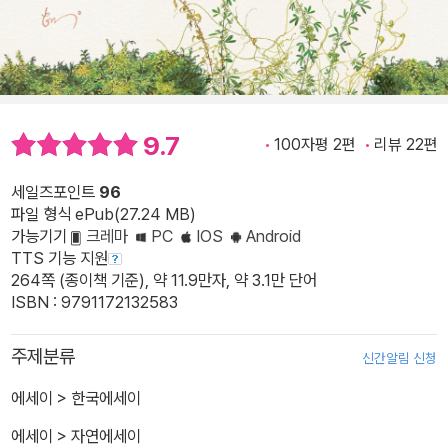
9.7
100자평 2편
리뷰 22편
세일즈포인트
96
파일 형식 ePub(27.24 MB)
가능기기
크레마
PC
IOS
Android
TTS 기능 지원
264쪽 (종이책 기준), 약 11.9만자, 약 3.1만 단어
ISBN : 9791172132583
주제분류
신간알림 신청
에세이
>
한국에세이
에세이
>
자연에세이