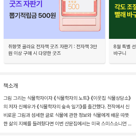
취향껏 골라요 전자책 굿즈 자판기 : 전자책 3만
8월 특별 선
원 이상 구매 시 다양한 굿즈
바구니
책소개
그림 그리는 식물학자이자 《식물학자의 노트》 《이웃집 식물상담소》
의 저자 신혜우가 《식물학자의 숲속 일기》를 출간했다. 전작에서 신
비로운 그림과 섬세한 글로 식물에 관한 정보와 식물에게 배운 따뜻
한 삶의 지혜를 들려줬다면 이번 산문집에서는 미국 스미스소니언 연
구원으로 지내며 매일을 걸었던 메릴랜드 숲속의 사계절, 열두 달 식