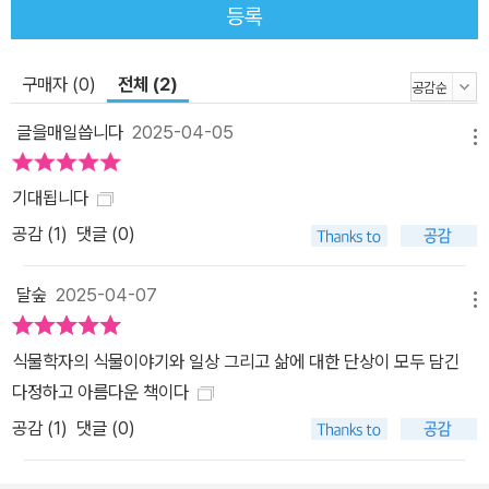
픈 것이 없을 거라고 나는 어렴풋이 생각하고 있었다. 어떤 사람들은
등록
생물의 생존방식을 경쟁이라는 단어로 요약하기도 한다. 하지만 나는
경쟁이나 공생도 자연을 설명하기엔 단편적이라는 생각이 든다. 그보
구매자 (0)
전체 (2)
다는 조화, 연결, 순환이라는 단어가 어울린다. 자연의 모든 건 조화롭
게 연결되어 순환한다. 어떤 것이 더해지면 그것은 다른 것으로부터
글을매일씁니다
2025-04-05
메뉴
온 것이다. 그 연결고리가 각 개체이며 그 개체들이 사는 방법은 개체
나름이지만 결과적으로 그 자신에도, 다른 개체들에도, 주변 환경에
기대됩니다
도 영향을 준다.”(97쪽) “식물의 모든 과정은 중요하다. 버리는 것,
공감 (
1
)
댓글 (0)
사라지는 것까지도” 조화·연결·순환이라는 자연의 섭리에 관하여 또
한 이 책에서는 계절의 변화에 따른 자연의 신비로운 메커니즘을 만
달숲
2025-04-07
나볼 수 있다. 봄의 전령, 벚꽃: 벚꽃 잎이 떨어지면 붙어 있던 자리엔
메뉴
상처가 남는다. 식물 또한 스스로 상처를 회복하려 한다. 과학계에서
식물학자의 식물이야기와 일상 그리고 삶에 대한 단상이 모두 담긴
는 식물이 ‘리그닌’이라는 물질로 꽃잎이 떨어져나간 표면을 덮어 상
다정하고 아름다운 책이다
처를 아물게 하지 않을까 예상했다. 그러나 한국 과학자들의 발견으
공감 (
1
)
댓글 (0)
로 떨어진 자리가 아닌, 꽃잎이 잘리게 될 면을 따라 리그닌이 생긴다.
리그닌은 분리될 면의 세포 사이사이를 메워 면을 매끈하게 하고, 꽃