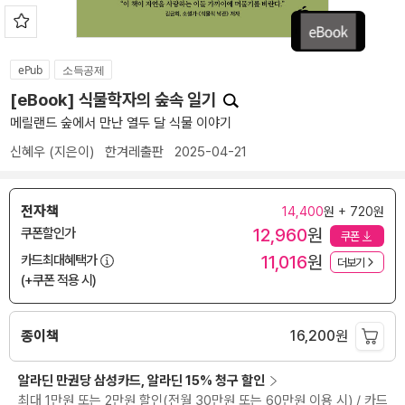
ePub
소득공제
[eBook] 식물학자의 숲속 일기
메릴랜드 숲에서 만난 열두 달 식물 이야기
신혜우
(지은이)
한겨레출판
2025-04-21
전자책
14,400
원 + 720원
12,960
원
쿠폰할인가
쿠폰
11,016
원
카드최대혜택가
더보기
(+쿠폰 적용 시)
종이책
16,200
원
알라딘 만권당 삼성카드, 알라딘 15% 청구 할인
최대 1만원 또는 2만원 할인(전월 30만원 또는 60만원 이용 시) / 카드