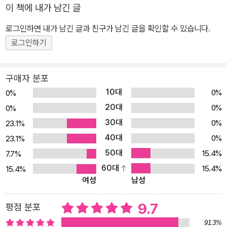
자의 눈에 비친 숲 그리고 식물에 관한 이야기이기에 그 울림이 남다
이 책에 내가 남긴 글
르다. 이 책을 추천한 김금희 작가의 말처럼, 그는 “나무가 불필요한
로그인하면 내가 남긴 글과 친구가 남긴 글을 확인할 수 있습니다.
잎과 꽃을 버리기로 결심했을 때 개체 내부에서 일어나는 과학적 과
정들을 아는 이이며, 눈이 소복이 내리면 식물들은 안온한 보호 속에
로그인하기
내일을 위한 발돋움을 준비한다는 현상 이면의 진실을 아는 사람”이
다. 그래서 이 책은 “조화, 연결, 순환이라는 자연의 아름다운 질서를
구매자 분포
일깨우는 다정한 기록이자, 상냥한 안내자”라 하기에 손색이 없다.
10대
0%
0%
“우리는 살면서 자신이 지닌 경험을 바탕으로 하나씩 지식을 넓혀나
20대
0%
0%
간다. 경험이 많으면 더 넓고 더 쉽게 이해한다. 예측도 쉬워진다. 그
30대
0%
23.1%
러나 과연 인간의 지식으로 자연은 예측할 수 있는 것일까? 자연을
40대
0%
23.1%
공부할 때 언제나 열린 생각을 가져야 함을 안다. 자연은 복잡하고 거
50대
15.4%
7.7%
대하고 다양하니까. 결국 마지막 일곱 번째 종인 이 난초를 위해 내년
60대
15.4%
15.4%
에 다시 이곳을 방문해야 한다. 하지만 괜찮다. 운이 나빴다는 생각이
여성
남성
들지 않는다. 이 습지 난초는 끊임없이 내가 가진 편견을 깨닫게 해주
었기 때문이다.”(119쪽) “숲속에는 맞거나 틀린 것, 좋고 나쁜 것, 기
9.7
평점 분포
쁘고 슬픈 것이 없다” 메릴랜드 숲을 걸으며 함께한 식물적 사색 작가
91.3%