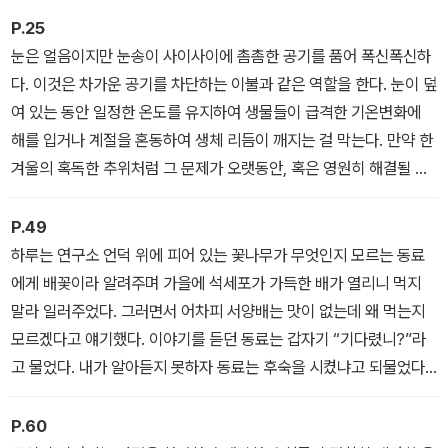
아는 이이며, 눈이 소복이 내리면 식물들은 안온한 보호 속에 내일을
사하는 가을의 손짓 같았지요. 이른 아침 풀잎에 서리가 내리면 가끔
P.25
위한 발돋움을 준비한다는 현상 이면의 진실을 아는 사람”이다. 그래
짙은 안개가 신비함을 자아내고 어느새 겨울은 그 안개 뒤에 서 있었
눈은 얼음이지만 눈송이 사이사이에 촘촘한 공기를 품어 폭신폭신하
서 이 책은 “조화, 연결, 순환이라는 자연의 아름다운 질서를 일깨우
습니다
다. 이것은 차가운 공기를 차단하는 이불과 같은 역할을 한다. 눈이 덮
는 다정한 기록이자, 상냥한 안내자”라 하기에 손색이 없다.
여 있는 동안 일정한 온도를 유지하여 생물들이 급격한 기온변화에
해를 입거나 계절을 혼동하여 생체 리듬이 깨지는 걸 막는다. 만약 한
겨울의 혹독한 추위처럼 그 문제가 오랫동안, 혹은 영원히 해결될 수
없는 것이라면 분명 잠시라도 덮어두는 게 나을지도 모른다. 덮는다
는 건 가린다는 의미도 있으나 그 안이 따뜻하고 보호된다는 의미도
P.49
있으니까.
하루는 연구소 언덕 위에 피어 있는 꽃나무가 무엇인지 모르는 동료
에게 배꽃이라 알려주며 가을에 석세포가 가득한 배가 열리니 먹지
말라 일러주었다. 그러면서 어차피 서양배는 맛이 없는데 왜 먹는지
모르겠다고 얘기했다. 이야기를 듣던 동료는 갑자기 “기다렸니?”라
고 물었다. 내가 알아듣지 못하자 동료는 후숙을 시켰냐고 되물었다.
나는 감이나 아보카도도 아닌데 후숙이라니 무슨 말이냐고 했다. 동
료는 당연하다는 듯 “배도 아보카도처럼 기다렸다 먹는 거잖아”라고
P.60