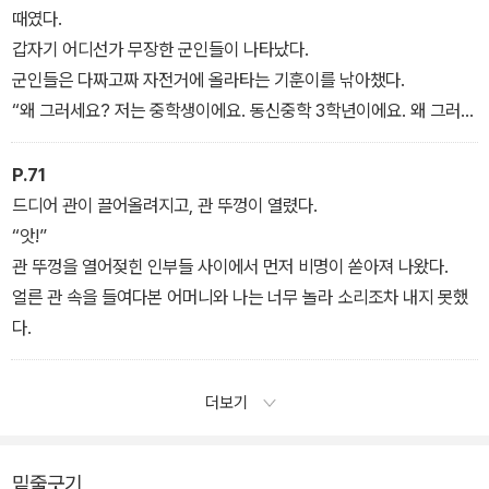
때였다.
갑자기 어디선가 무장한 군인들이 나타났다.
군인들은 다짜고짜 자전거에 올라타는 기훈이를 낚아챘다.
“왜 그러세요? 저는 중학생이에요. 동신중학 3학년이에요. 왜 그러세
요?”
기훈이는 떨면서도 똑똑히 외쳤다.
P.71
군인들은 그 말에는 아랑곳하지 않은 채 다짜고짜 소리쳤다.
드디어 관이 끌어올려지고, 관 뚜껑이 열렸다.
“너, 자전거 타고 다니면서 데모꾼들 연락해 주는 거지? 너, 연락병이
“앗!”
지?”
관 뚜껑을 열어젖힌 인부들 사이에서 먼저 비명이 쏟아져 나왔다.
얼른 관 속을 들여다본 어머니와 나는 너무 놀라 소리조차 내지 못했
다.
더보기
밑줄긋기