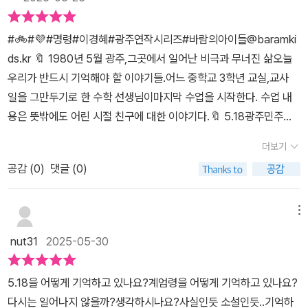
방 문을 열고 들이닥칠 것만 같았지.그 지옥과 나 사이엔 허름한 미닫
이 유리문 한 장만 있을 뿐이었다. 무엇인가 두드려 대는 소리가 한참
#🚲#💜#명령#이경혜#광주연작시리즈#바람의아이들@baramki
이나 더 들렸어.책 더미 뒤에 웅크린 채 나는 그 소리를 듣고만 있었
ds.kr 🔖 1980년 5월 광주,그곳에서 일어난 비극과 무너진 삶오늘
지.>밑줄_p75'왜 그러세요? 저는 중학생이에요. 동신 중학 3학년이
우리가 반드시 기억해야 할 이야기들.어느 중학교 3학년 교실,교사
에요. 왜 그러세요?'>> 이 서평은 바람의아이들(@baramkids.kr)
일을 그만두기로 한 수학 선생님이마지막 수업을 시작한다. 수업 내
서평단 자격으로 책을 제공받아 주관적으로 작성하였습니다. #명령
용은 뜻밖에도 어린 시절 친구에 대한 이야기다.🔖 5.18광주민주화
#이경혜 #바람의아이들#광주연작소설 #국내소설 #청소년소설 #5
운동광주에서 내려진 [명령]은 무엇일까?읽는 내내 가슴이 쿵하고
더보기
18광주민주화운동 #518민주화운동 #광주민중항쟁#신간소개 #신
내려앉기도,가슴이 먹먹하기도, 분노가 치밀어오르기도 했다.이야기
간도서 #청소년소설 #소설추천 #책추천#북스타그램 #책스타그램
공감 (
0
)
댓글 (0)
는 실존했던 '박기현'을 '박기훈'으로 등장시킨다.박기현 군의 일화에
#서평스타그램
서 따온 부분을 바탕으로 허구의 소설을만들었지만, 5.18광주민주화
운동은 명백한 사실이다.우리가 잊지 말아야 할 아픈 역사이다.사실
메뉴
나는 역사에 관심도 없었고,꼭 우리의 역사를 알아야 하나?라고 생각
nut31
2025-05-30
했던아주 무지했던 사람이다.그런데, 한국사를 배우고, 가르치며,역
사는 되풀이된다. 그러므로 [우리가 역사를 배워야 한다]것을 깨달았
5.18을 어떻게 기억하고 있나요?계엄령을 어떻게 기억하고 있나요?
다.2024년 12월 3일 밤, 초유의 ‘평시’ 비상계엄이 선포되었다가 국
다시는 일어나지 않을까?생각하시나요?사실인듯 소설인듯..기억하