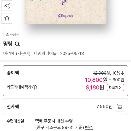
소득공제
명령
이경혜
(지은이)
바람의아이들
2025-05-18
종이책
12,000
원,
10%
10,800
원
+ 600원
9,180
원
카드최대혜택가
더보기
전자책
7,560
원
수령예상일
택배 주문시 내일 수령
(중구 서소문로 89-31 기준)
변경