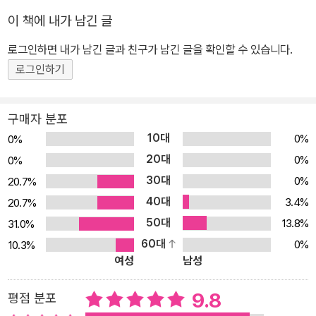
로 펴내는 ‘광주 연작 시리즈’를 시작한다. 작가는 80년 ‘서울의 봄’
이 책에 내가 남긴 글
당시 대학생으로 서울역 시위에 참여하고 5.18로 인해 인생의 경로가
크게 바뀌었다고 고백한다. 그리고 30여 년이 흐른 후 연희문학창작
로그인하면 내가 남긴 글과 친구가 남긴 글을 확인할 수 있습니다.
촌에 지내는 동안 바로 옆집에 독재자 전두환이 멀쩡히 살아 있다는
로그인하기
사실에 분노와 슬픔을 느낀 뒤 5.18 관련 청소년 단편을 쓰게 되었다.
‘광주 연작’의 시작이 될 「명령」이었다. 수많은 사람들을 죽게 만든 늙
구매자 분포
은 독재자가 천수를 누리는 세상에서 우리는 정의를 찾을 수 있을까?
10대
0%
0%
저 낮은 곳에서 들끓는 분노는 어디를 향해 터뜨려야 하나. 작가는 화
20대
0%
0%
내고 울부짖는 대신 그때 희생된 이름을 나지막히, 그러나 소중히 불
30대
0%
20.7%
러주자고 제안한다. 5.18 당시 희생된 시민들 가운데는 어린이와 청
40대
3.4%
20.7%
소년들도 있었으며, 그들의 존재가 바로 무도하고 잔인한 국가폭력의
50대
증거이기 때문이다. 「명령」은 책방 앞에서 계엄군이 휘두른 몽둥이질
13.8%
31.0%
에 쓰러진 중학교 3학년 박기현, 「그는 오지 않았다」는 자개 공장에서
60대
0%
10.3%
여성
남성
일하며 이제 막 첫 월급 수령을 앞두고 있던 열여덟 살 소년공 박인배
의 삶과 죽음을 모티프로 하고 있지만 어디까지나 픽션이다. “그 자리
9.8
평점 분포
에 있었다면 누구든 당할 수 있는 일”이었다는 사실을 명백히 하고