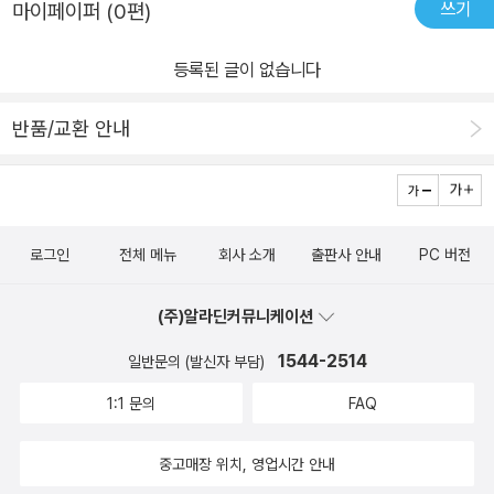
쓰기
마이페이퍼 (0편)
선생이다. 모든 확률을 좁혀 나가다 보면 그들을 찾는 게 꼭 불가능한
것만은 아닐 거다.- P82역사란 결국 한 사람의 이름을 사무치게 불
등록된 글이 없습니다
러주고, 기억하는 일일 뿐일지도 모른다.- P90
반품/교환 안내
로그인
전체 메뉴
회사 소개
출판사 안내
PC 버전
(주)알라딘커뮤니케이션
1544-2514
일반문의 (발신자 부담)
1:1 문의
FAQ
중고매장 위치, 영업시간 안내