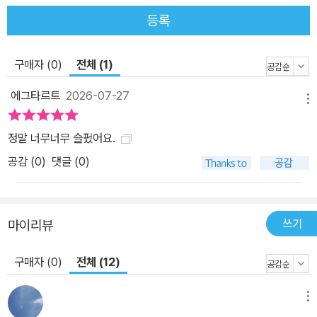
아니면 명령과 상명하복의 규칙을 따랐을 뿐이라고 합리화하고 있을
등록
까? 「명령」은 어린 소년의 죽음과 그 죽음을 초래한 폭력성의 근원을
탐색하는 이야기다. 작가는 “명령이 방패가 되어 줄 때 인간은 어디까
구매자 (0)
전체 (1)
지 사악해질 수 있는 걸까?”라고 묻는다. 인류가 저지른 많은 전쟁 범
죄는 대부분 명령이라는 이름 아래 체계적으로 이루어지고 명령을 내
에그타르트
2026-07-27
메뉴
린 자는 자신의 손에 피를 묻히지 않고 명령을 받은 자는 자신의 사악
함에 대해 책임을 지지 않는다. 학교를 그만두는 선생님은 학생들에
정말 너무너무 슬펐어요.
게 “인간에 대한 믿음이 없는 자가 어린 학생들에게 무엇을 가르칠 수
공감 (
0
)
댓글 (0)
있겠냐고” 되묻는다. 학교 역시 위계와 규칙이 있는 공간이라는 점에
서 교실에서 이루어지는 묵직한 질문은 특별한 울림을 갖는다. 이제
곧 중학교 졸업을 앞두고 있는 아이들에게 인간이란 무엇인지, 어떤
쓰기
인간이 되어야 하는지 질문을 건네는 일은 그 어떤 수학 공식보다 중
마이리뷰
요할 수 있기 때문이다. 어떤 상부의 명령은 부당하고 잔인할 수 있다.
구매자 (0)
전체 (12)
그럴 경우 명령을 하달받은 사람들은 선택을 해야 한다. 작가가 광주
연작을 기획하고 준비하는 동안 12.3 비상계엄이 일어났다. 당시 군
메뉴
경의 소극적 임무 수행이 민주주의를 위기로부터 구했다. 「명령」은 2