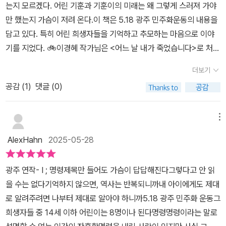
는지 모르겠다. 어린 기훈과 기훈이의 미래는 왜 그렇게 스러져 가야
소한 자신이 한 짓만은 인정하는 인간이 되기를 바란다. 명령이라는
만 했는지 가슴이 저려 온다.이 책은 5.18 광주 민주화운동의 내용을
이름 뒤로 숨어 시치미 떼는 비루한 인간만은 되지 말자. 그것이 너희
담고 있다. 특히 어린 희생자들을 기억하고 추모하는 마음으로 이야
에게 전하는 나의 마지막 바람이다.' (p.86~87) -라고. 5·18 광주
기를 지었다. 🚲이경혜 작가님은 <어느 날 내가 죽었습니다>로 처음
민주화 운동으로 목숨을 잃거나 다친 사람은 사망자 163명, 행방불명
만났다. 연분홍 벚꽃잎을 배경으로 친구 둘이 서 있는 모습. 그들의 시
166명, 부상 뒤 사망한 사람 101명, 부상자 3,139명, 구속 및 구금 등
더보기
선을 다른 곳을 향하고, 벚꽃잎이 흩날리던 날 친구를 잃은 유미가 재
기타 피해자 1,589명, 연고가 확인되지 않아 묘비명도 없이 묻힌 희
공감 (
1
)
댓글 (0)
준이의 일기장을 들여다보며 죽음의 의미를 알아가는 과정을 그리고
생자 5명 등 총 5,189명이다. 민간인 사망자 가운데 14세 이하 어린
있다.작가님은 어린 생명에 대한 남다른 시선을 가지고 있는 것 같다.
이는 8명에 다한다. (p.99)아마 더 있겠지. 확인되지 않은 피해자가
이 세상 짧게 살다 간 어린 영혼들을 위로하고 애도하는 과정을 통해
메뉴
더 많겠지. ㅠㅠ 너무도 아픈 역사였고, 기억해야할 5·18 광주 민주화
독자들에게 기억하고 일깨우려는 단단한 메시지를 전한다.빛고을에
운동.그런데 2024년 12월에 있었던 비상계엄. 응? 왜? 진짜? 왜?
AlexHahn
2025-05-28
살던 기훈이와 기훈이가 계엄군에 맞아 죽으면서 떨어뜨린 '필승중학
물음표가 가득했던 믿기지 않았던 그날. 다행인지 얼마가지 않아 비
수학'을 간직하고 수학선생이 된 친구가 이야기의 화자다. 🗂 이 책에
상계엄은 해제 되었지만.. 휴... '명령'이 옳았던 적이 있을까...역사란
광주 연작- I ; 명령제목만 들어도 가슴이 답답해진다그렇다고 안 읽
는 오직 숫자만이 있었고, 무언가의 답을 구하라는 명령만이 있었다.
결국 한 사람의 이름을 사무치게 불러주고, 기억하는 일일 뿐일지도
을 수는 없다기억하지 않으면, 역사는 반복되니까내 아이에게도 제대
61p 우두머리도 우두머리지만 계엄군 역시 인간의 괴물같은 모습을
모른다. (p.90)5월이 지났지만 다시 한번 새겨보는 '5·18 광주 민주
로 알려주려면 나부터 제대로 알아야 하니까5.18 광주 민주화 운동그
보유하고 있다고 느끼는 찰나, 수학선생이 일깨워준다. 명령을 방패
화 운동'을 기억했으면 좋겠다. 지금의 청소년들이 이 사실을 정확히
희생자들 중 14세 이하 어린이는 8명이나 된다​명령명령이라는 말로
막이 삼아 인간은 어디까지 사악해질 수 있냐고.😨2024.12.03 대한
알고 있었으면 좋겠다. 겪어온 어른들도 잊지 않았으면 좋겠다. 그리