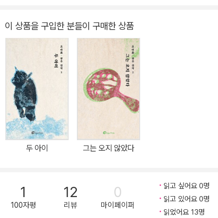
국회로 몰려들어 계엄군을 막았기 때문에 가능한 일이었다. 군경도
자신들에게 주어진 명령을 수행하지 않거나 소극적으로 임하는 것으
이 상품을 구입한 분들이 구매한 상품
로 불법 계엄을 무력하게 만들었다. 헌법재판소는 윤석열 대통령의
탄핵 심판 선고 요지에서 “국회가 신속하게 비상계엄해제요구 결의
를 할 수 있었던 것은 시민들의 저항과 군경의 소극적인 임무 수행 덕
분”이라고 명시하기도 하였다. 소설가 한강은 노벨문학상 수상 연설
에서 『소년이 온다』를 쓰면서 “죽은 자들이 산 자를 구하고 있다고 느
낀 순간”이 있었다고 이야기한다. 역설적으로 대한민국 국민들은 군
부 독재와 쿠데타로 점철된 고통스러운 현대사 덕분에 민주주의의 위
기가 닥쳤을 때 전세계에서 가장 빠르게 대응할 수 있는 태세를 갖추
게 되었다. 우리에게는 4.3과 5.18 등을 통해 비상계엄이 어떻게 국
두 아이
그는 오지 않았다
가폭력으로 이어지는지 역사적 경험이 축적되어 있었던 것이다. 우리
모두는 12월 3일 내란의 밤에 “과거가 현재를 도울 수 있는가? 죽은
자가 산 자를 구할 수 있는가?”라는 무거운 질문에 대한 답을 똑똑히
읽고 싶어요 0명
1
12
0
목격한 셈이다. 『어느 날 내가 죽었습니다』의 작가 이경혜가 5.18 당
읽고 있어요 0명
100자평
리뷰
마이페이퍼
시 희생된 어린이와 청소년 인물들의 이야기를 작은 책 한 권 한 권으
읽었어요 13명