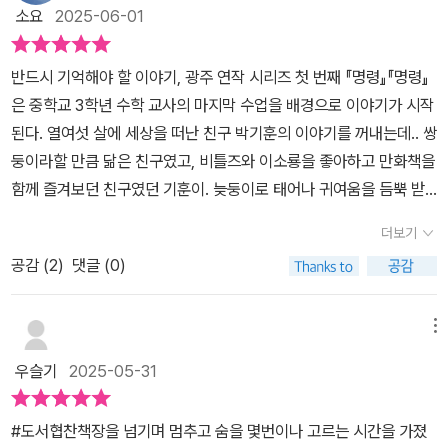
011년 쓰여진 소설이지만 여전히 현재형의 질문이라는 점을 보여주
소요
2025-06-01
는 대목이다. 역사는 반복되지만 우리가 기억하는 한 잘못은 반복되
지 않을 것이다. 더욱더 이 시리즈가 필요한 이유다. 한손에 들어오는
반드시 기억해야 할 이야기, 광주 연작 시리즈 첫 번째 『명령』『명령』
작은 판형으로 만들었지만 5.18광주민주화운동에 대한 해설과 작가
은 중학교 3학년 수학 교사의 마지막 수업을 배경으로 이야기가 시작
의 충실한 후기가 부록으로 곁들여져 5월에 읽기 좋은 책이다.
된다. 열여섯 살에 세상을 떠난 친구 박기훈의 이야기를 꺼내는데.. 쌍
둥이라할 만큼 닮은 친구였고, 비틀즈와 이소룡을 좋아하고 만화책을
함께 즐겨보던 친구였던 기훈이. 늦둥이로 태어나 귀여움을 듬뿍 받
았던 친구였고 수학을 좋아했고 우등생 배지를 달고 다니던 친구 기
더보기
훈이는 여전히 열여섯 살의 나이에 머물러 있다. 1980년 5월 광주에
공감 (
2
)
댓글 (0)
투입된 계엄군에 맞아 죽었는데.. 그 이유도 너무 허무하고, 황당하고
비극적이었음을 설명한다. 책방 앞에서 자전거에 올라타는 기훈이를
보던 군인이 연락병을 의심하며 머리뼈가 바스러질 만큼 세게 몽둥이
메뉴
를 휘둘렀다. 하아. 아니 왜? ㅠㅠ 명령에 의한 행위라 자신은 아무 잘
우슬기
2025-05-31
못이 없다 말할 수 있을까. 마지막 수업을 하며 선생님은 말한다. '인
간에 대한 믿음이 없는 자가 어린 학생들에게 무엇을 가르칠 수 있겠
#도서협찬책장을 넘기며 멈추고 숨을 몇번이나 고르는 시간을 가졌
냐고.' (p.81) .. 그리고 '죽음이 두려워 명령을 따른 거라 할지라도 최