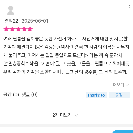
터 책을 증정받아 직접 읽고 썼습니다
는 한강 작가님의 <소년이 온다> 라는 유명한 작품도 있다. 하지만
메뉴
끝까지 읽을 용기를 내긴 참 어려운 책이다. 그에 비해 이 책은 단숨에
엘리22
2025-06-01
책장을 넘길 수 있어 좋았다. 마음이 무거워지지만 책장을 넘기는 것
이 무쇠를 드는 일같지 않아 역사책을 처음보게 된다면 강력하게 추
여러 필름을 겹쳐놓은 듯한 자전거 하나.그 자전거에 대한 잊지 못할
천한다. 역사는 우리가 잊으면 안되는 것이다. 과거의 잘못을 바로잡
기억과 해결되지 않은 감정들.<역사란 결국 한 사람의 이름을 사무치
기 위해 반드시 필요한 것이 바로 역사이다. 하지만 이 책처럼 아픈역
게 불러주고, 기억하는 일일 뿐일지도 모른다> 라는 책 속 문장처
사를 터놓기 위해선 많은 용기가 필요하다. 작가님이 이 글을 쓰시기
럼'필승중학수학'을, '기훈이'를, 그 곳을, 그들을... 필름으로 찍어내듯
까지 어떤 마음이 들었을지 책을 읽게된다면 감히 헤아리지 못할 것
우리 각자의 기억을 소환해내며 ......그 날의 광주를, 그 날의 민주화
이다.선거일을 앞둔 우리사회에게 꼭 필요한 책이 아닌가 싶다. 함께
운동을 다시 한 번 새겨보자!너희에겐 중학교의 마지막 수학 시간이
아파하고, 미래를 생각해보며 더 나은 우리나라로 나아갈 수 있을 나
더보기
고, 내게는 수학 교사로 하는 마지막 수업이니 오늘은 너희도 다른 수
침반같은 존재가 될 책이라고 소신발언해본다.
공감 (
0
)
댓글 (0)
업 때와는 다르겠지?- P8그 밤이 어머니와 마지막으로 자는 밤이라
는 걸 기훈이는 알았던 걸까?- P34나는 아무것도 믿고 싶지 않았지.
내가 방금 보고 들었지만 아무것도!내 친구에게 무슨 일이 일어나서
2편 더보기
는 절대 안 되었으니까.- P53나는 생각을 하고 싶지 않았기 때문에
시키는 대로 명령만을 따랐지.- P61하지만 내가 누구냐? 나는 수학