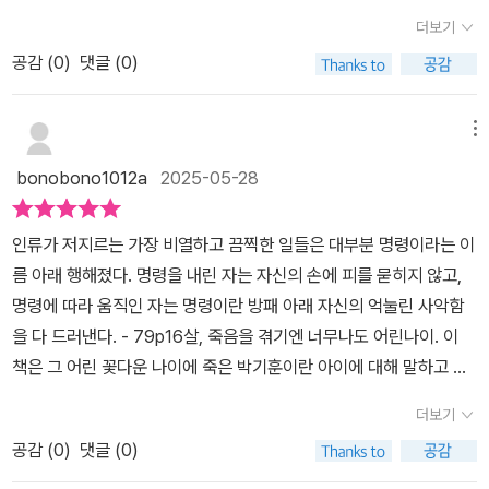
그런데 책으로만 봤던 쿠데타, 독재를지금 현재 내가 몸으로 느끼는
더보기
중이다2025년 5월은 그런 날들이다내란은 아직도 완전히 진압되지
공감 (
0
)
댓글 (0)
않았다사법 카르텔이 여전히 작동중이다 이경혜 작가의 [명령]은
광주 연작 1편으로 당시 광주 동신중학교 3학년이던 박기현 군의 이
야기를 작가가 살을 붙여 쓴 소설이다.극 중 이름은 박기훈으로 변경
메뉴
했지만, 작가의 말에서, 한 글자만 바꾼 의도를허구의 인물로 만들었
bonobono1012a
2025-05-28
기 때문임을 밝힌다하지만 실존 인물을 모델로 했고, 특정 일화와 박
군의 죽음 장면은 [그해 오월 나는 살고 싶었다]에 실린 인터뷰를바탕
인류가 저지르는 가장 비열하고 끔찍한 일들은 대부분 명령이라는 이
으로 했기에 ‘박기현’ 군의 이름 석자를꼭 기억해주기를 소망하고 있
름 아래 행해졌다. 명령을 내린 자는 자신의 손에 피를 묻히지 않고,
다. 한강 작가의 [소년이 온다] 속 중학생, 동호도 생각이 나고그 실
명령에 따라 움직인 자는 명령이란 방패 아래 자신의 억눌린 사악함
제 인물인 문재학 군도 생각난다 사실 외출하면서버스로 오가는 시
을 다 드러낸다. - 79p16살, 죽음을 겪기엔 너무나도 어린나이. 이
간에 다 읽으려고 작정했는데뻔히 눈물이 날 줄 알고서도 단행했다역
책은 그 어린 꽃다운 나이에 죽은 박기훈이란 아이에 대해 말하고 있
시나 오며가며 버스에 앉아 우는 사람이 됐지만 후회하진 않는다 5
었다. 인간은 너무나도 잔인하다는것을 이 책은 말해주고있었다. 그
월이 가기 전에,5.18을 다시 생각해본다왜 아직도 눈물을 흘려야 하
더보기
래서 이 책을 읽는 동안 뒤통수를 맞은듯 얼얼하기도, 이런 일을 당해
는지... #명령 #광주연작1#이경혜 작가#바람의아이들 출판#518
공감 (
0
)
댓글 (0)
야했던 아무 죄없는 아이들이 마음아프기도 했다.이 책은 광주의 5월
광주민주화운동#빛고을 #광주#계엄 #독재#민주화 - 출판사로부
18일날을 배경으로 하고있다. 사실 광주의 이야기를 담은 책 중에서