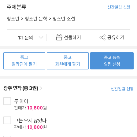
주제분류
신간알림 신청
청소년
>
청소년 문학
>
청소년 소설
선물하기
공유하기
중고
중고
중고 등록
알라딘에 팔기
회원에게 팔기
알림 신청
광주 연작 (총 3권)
신간알림 신청
두 아이
판매가
10,800
원
그는 오지 않았다
판매가
10,800
원