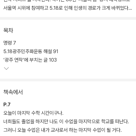
서울역 시위에 참여하고 5.18로 인해 인생의 경로가 크게 바뀌었다고
고백한다.
목차
그리고 30여 년이 흐른 후 연희문학창작촌에 지내는 동안 바로 옆집
에 독재자 전두환이 멀쩡히 살아 있다는 사실에 분노와 슬픔을 느낀
명령 7
뒤 5.18 관련 청소년 단편을 쓰게 되었다. ‘광주 연작’의 시작이 될
5.18광주민주화운동 해설 91
「명령」이었다. 수많은 사람들을 죽게 만든 늙은 독재자가 천수를 누리
‘광주 연작’에 부치는 글 103
는 세상에서 우리는 정의를 찾을 수 있을까? 저 낮은 곳에서 들끓는
분노는 어디를 향해 터뜨려야 하나.
책속에서
P.7
오늘이 마지막 수학 시간이구나.
너희들도 졸업을 하지만 나도 이 수업을 마지막으로 학교를 떠난다.
그러니 오늘 수업은 내가 교사로서 하는 마지막 수업이 될 거다.