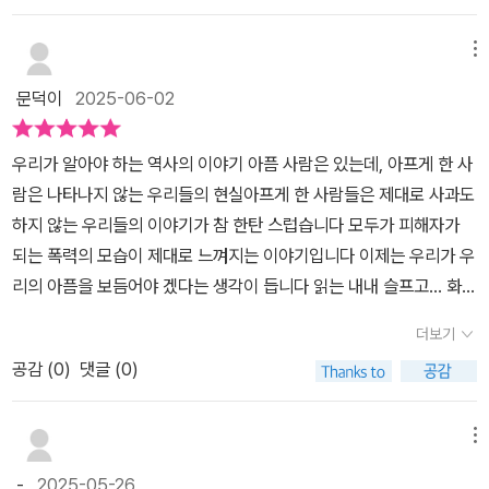
까지 했어야 했을까?반항도 못할 만큼 왜소한 아이였는데 설령 아이
아니다.박기현. 실제로 존재했던 그날의 어린 소년이었다. 허구가 첨
가 반항을 했다 하더라고 두개골이 바스러져 사라질 만큼 맞아야 했
가된 소설이라, 이름 한자를 바꿨을 뿐, 실제로 소년이 겪었던 일을 소
메뉴
던 이유가 뭘까?​한 아이를 키우면서이제 이런 억울한 죽음이 남의 일
설 속에 녹여냈다.이 소설은 1980년 5월 18일에 있었던 광주민중항
같지만은 않다나에게 일어난 일이 아닌데도 외면할 수가 없다그렇기
문덕이
2025-06-02
쟁의 그날을 담은 소설로, 계엄령이 일어났을 때 어떤 일이 일어났는
에 난,앞으로도 이런 책을 잘 찾아 읽을 거고아이에게도 알려주려고
지 모를 아이들에게 역사의 한순간을 경험하게 하는 이야기였다.지난
한다군대를 보내야 하는 아들을 낳는 순간부터 드는 두려움부당한 명
우리가 알아야 하는 역사의 이야기 아픔 사람은 있는데, 아프게 한 사
12월 3일 밤, 교과서에서만 보던 '계엄'이란 단어를 보고 듣고 겪었던
령을 받았을 때 어떻게 행동해야 하라고 말해줘야 할까…상식이 통하
람은 나타나지 않는 우리들의 현실아프게 한 사람들은 제대로 사과도
아이들. 어른들은 공포를 느끼며 밤새 티비 앞을 지켰을 때, 아이들은
지 않는 부분들이 너무 많아 두렵다바르게 산다는 건 너무나 어렵지
하지 않는 우리들의 이야기가 참 한탄 스럽습니다 모두가 피해자가
그저 어제와 같은 하루였을 뿐이었다.잠시였다고 하나, 2024년과 1
만그렇다고 포기할 수는 없는 문제다. 내 아이가 커서 살아갈 세상이
되는 폭력의 모습이 제대로 느껴지는 이야기입니다 이제는 우리가 우
980년의 계엄령 후의 모습은 극명하게 달랐다.1980년 5월 18일엔,
조금 덜 억울한 세상이기를바라본다.
리의 아픔을 보듬어야 겠다는 생각이 듭니다 읽는 내내 슬프고... 화도
명령이라는 이름 아래, 자신의 신념은 온데간데없고, 억눌렀던 본능
나고 ...미안했습니다 그 분들의 상처를 기억하고 다시는이런 일이 생
을 폭발시킨 그들이 있었다. 총과 칼, 몽둥이를 앞세워 눈에 보이는 사
더보기
기지 않도록.... 지켜내겠습니다
람을 적으로만 봤던 사람들. 그들의 손에 목숨을 잃은 안타까운 피해
공감 (
0
)
댓글 (0)
자가 있었다. 명령을 내린 자. 명령을 받은 자. 그들도 대한민국 사람
이었다는 사실이 다시 한 번 뼛속 깊이 소름돋게 한다.광주 연작 소설
메뉴
을 쓰게 된 이유, 5.18광주민주화운동 해설까지 수록되어 있어, 역사
를 배우는 학생들에게 추천할만하다.>>>밑줄_p51군인들이 당장 책
-
2025-05-26