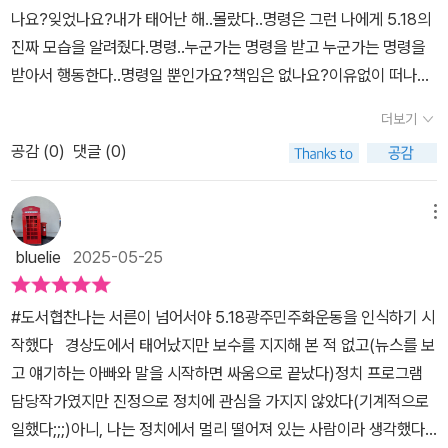
회의 의결로 신속하게 해제되었다.이게 현실로 일어날 수 있다니.믿
나요?잊었나요?내가 태어난 해..몰랐다..명령은 그런 나에게 5.18의
기지 않았다.2024년 비상계엄이 빠르게 해제될 수 있었던 것은198
진짜 모습을 알려줬다.명령..누군가는 명령을 받고 누군가는 명령을
0년대와 다르게 수백 명의 시민들, 언론인, 국회의원,군경들도 [명령]
받아서 행동한다..명령일 뿐인가요?책임은 없나요?이유없이 떠나간
을 수행하지 않거나 소극적으로 임하는 것으로 불법 계엄을 무력하게
친구 박기훈 16살 중학생의 이유없는 죽음..머리뼈가 다 부서질 만큼
만들었다.역사로 남게 될 그 순간에 자신에게 부끄럽지 않기 위해했
더보기
맞아서 죽어야 하는 이유가있을까?소설은 진짜 기사를 읽고 작가님
던 행동으로 보여진다.🔖 5월의 끝자락가슴 아픈 역사를 만났다.절
공감 (
0
)
댓글 (0)
의 상상력이 조금 부여된 진짜 사실이야기 16살 박기훈은 진짜 16살
대 잊어서는 안 되는 그날.우리 청소년들도 꼭 읽어보길 추천한다.그
박기현의 이야기..5.18을 기억하는건 이유없이 떠나간 수많은 희생자
리고 그들의 숭고한 죽음도 꼭 기억해주길🙏#도서협찬#서평활동#
들의 기억해주는게 아닐까 못다한 삶을..우리가 오래 오래 기억해 주
메뉴
518광주민주화운동#80년광주#가슴아픈역사#숭고한죽음#기억하
는게 그분들에게 해드릴수있는 예의 인것같다.. 5월이 지나기전 5.18
자#잊지말자#🙏#책스타그램#북스타그램#bookstargm#책추천
bluelie
2025-05-25
의 진짜 모습을 그리고 잊지 말아야할 역사를 마주해본다..“인류가 저
#📚
지르는 가장 비열하고 끔찍한 일들은 대부분 명령이라는 이름 아래
#도서협찬나는 서른이 넘어서야 5.18광주민주화운동을 인식하기 시
행해졌다.”(책중
작했다 경상도에서 태어났지만 보수를 지지해 본 적 없고(뉴스를 보
고 얘기하는 아빠와 말을 시작하면 싸움으로 끝났다)정치 프로그램
담당작가였지만 진정으로 정치에 관심을 가지지 않았다(기계적으로
일했다;;;)아니, 나는 정치에서 멀리 떨어져 있는 사람이라 생각했다