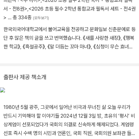
서 - 전8권>
,
<2026 초등 필수 2학년 통합교과 필독서 세트 - 전4권
>
… 총 334종
(모두보기)
한국외국어대학교에서 불어교육을 전공하고 문화일보 신춘문예로 등
단 후 많은 책의 글을 쓰고 번역했습니다. 《새를 사랑한 새장》, 《행복
한 학교》, 《흑설공주》, 《말 더듬는 꼬마 마녀》, 《심청이 무슨 효녀
야?》 등의 책을 썼고, 마리 도를레앙의 그림책 《어떤 약속》, 《우리의
오두막》을 비롯 《모든 게 선물이야》, 《뉴욕에 나타난 곰》, 《거꾸로
앉으라고?》, 《세상 끝에 있는 너에게》 등 300여 권의 그림책을 우리
출판사 제공 책소개
말로 옮겼습니다.
1980년 5월 광주, 그곳에서 일어난 비극과 무너진 삶 오늘 우리가
반드시 기억해야 할 이야기들 2024년 12월 3일 밤, 초유의 ‘평시’ 비
상계엄이 선포되었다가 국회의 의결로 신속하게 해제되었다. 계엄령
선포 즉시 수백 명의 시민과 언론인, 국회 직원, 국회의원 보좌관 들이