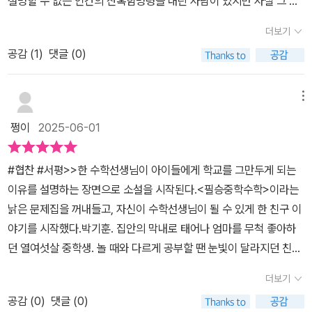
설명할 수 없는 인간의 잔혹함명령을 내린 사람이 있지만 사실 그 일
민국 비상계엄 땐 그래도 양심있게 행동하는 군인들이 있지 않았나.
하여 조금 더 나은 미래를 만들수 있게, 나은 미래에 살 수 있게, 우리
을 실행한 사람들이더 많았기에 일어났던 참극이었다거부하지 않으
아픈 역사를 되풀이하지 않도록 어른들이 각성하고 달라져야 할 때
더보기
가 우리를 지킬 수 있게..#명령 #이경혜 #바람의아이들 #도서지원 *
면 내가 죽으니까 이란 말로 이 모든 참극을 설명할 수는 없다한 아이
다.⚔️ 죽음이 두려워 명령을 따른 거라 할지라도 최소한 자신이 한 짓
출판사로부터 도서를 제공받았으나 주관적인 감상으로 작성하였습니
공감 (
1
)
댓글 (0)
가 억울하게 죽었다너무도 귀한 아이였다너무도 왜소한 아이여서 누
만은 인정하는 인간이 되기를 바란다. 명령이라는 이름 뒤로 숨어 시
다.
가 봐도 아이였다그런 아이가 책방에서 책을 사서 집으로 돌아가는
치미 떼는 비루한 인간만은 되지 말자. 그것이 너희에게 전하는 나의
길에 죽었다세월이 흘러 초라한 공동묘지에서 거창하게 꾸며 놓은 곳
메뉴
마지막 바람이다. 87p역사란 결국 한 사람의 이름을 사무치게 불러
으로 시신들을 옮기는 날이 왔다17년의 세월 동안 육탈이 잘 되었을
주고, 기억하는 일일 뿐일지도 모른다는 수학선생의 이야기를 끝으로
쩡이
2025-06-01
거라고만 믿었던 부모와 친구관을 열었을 땐 머리 부분의 뼈가 보이
'박기현'이란 이름 석 자를 가슴에 새긴다. <그해 오월 나는 살고 싶었
지 않았다해골이 다 부서져서 가루가 된 것이다원체 금이 잔뜩 갔었
다>와 <그는 오지 않았다>를 읽어봐야겠다. 이경혜 작가님의 광주
#협찬 #서평>>한 수학선생님이 아이들에게 학교를 그만두게 되는
나 보다는 인부의 말에 아이의 엄마도 친구도그리고 글을 읽는 나도…
연작 시리즈가 계속되길 진심으로 응원하고 지지한다. 🌀 의미있는
이유를 설명하는 장면으로 소설을 시작된다.<필승중학수학>이라는
똑같은 의문이 들었다.모든 것은 명령 때문이었다고,책임자는 명령을
책 보내주신 바람의아이들 출판사 고맙습니다.🫶❤️🫰 @baramkid
낡은 문제집을 꺼내들고, 자신이 수학선생님이 될 수 있게 한 친구 이
내린 자뿐이라고, 명령대로 한 사람들이 무슨 죄가 있냐고 정리를 내
s.kr
야기를 시작했다.박기훈. 집안의 막내로 태어나 엄마를 무척 좋아하
렸던 나의 모든 생각은그 순간 산산조각이 났다.동시에 나를 휘감은
던 열여섯살 중학생. 놀 때와 다르게 공부할 땐 눈빛이 달라지던 친구.
것은 의문이었다.도대체 왜?왜 이렇게까지 한 건가? 명령 중이 이야
수학여행을 다녀온 후, 두개골이 부서지도록 맞아죽을 줄 누가 알았
기는 사실의 사건을 기반으로 쓰인 소설이다 설정, 죽음 당한 상황, 그
더보기
을까.선생님은 군모와 총 뒤에 숨은 그들을 찾아가 '왜 그랬냐'고 묻기
리고 묘지 이장 때 일어난 이 부분들은 다 사실이다도대체 왜?이렇게
공감 (
0
)
댓글 (0)
위해 교직을 떠난다고 했다.박기훈은 소설 속 허구로 태어난 인물이