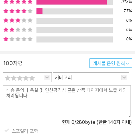
92.3%
“글 속에서 자유롭게 인물의 삶을 그려” 내려는 시도이다. ‘광주 연작
시리즈’는 “역사란 결국 한 사람의 이름을 사무치게 불러주고, 기억하
7.7%
는 일일 뿐”이라는 생각으로 시작하는 기획이다. 명령이 방패가 되어
0%
줄 때 인간은 어디까지 사악해질 수 있는 걸까? 어느 중학교 3학년 교
0%
실, 교사 일을 그만두기로 한 수학 선생님이 마지막 수업을 시작한다.
0%
수업 내용은 뜻밖에도 어린 시절 친구에 대한 이야기다. 오래전 쌍둥
이처럼 붙어다니며 똑같이 비틀즈와 이소룡을 좋아하고 함께 만화책
을 보던 친구. 늦둥이로 태어나 어머니에게 귀여움을 받고 수학을 좋
100자평
게시물 운영 원칙
아해서 우등생 금배지도 달고 다니던 기훈이는 중년에 이른 수학 선
카테고리
생님과 달리 여전히 열여섯 살이다. 오래전 광주에서 세상을 떠났으
니까. 이야기는 어쩌다가 중학생 기훈이가 80년 5월 광주에 투입된
계엄군에게 맞아 죽었는지, 그 일이 얼마나 황당하고 비극적이었는지
설명한다. 군인들이 책방 앞에서 자전거에 올라타는 어린 중학생에게
머리뼈가 바스러질 만큼 세차게 몽둥이를 휘두른 이유는 무엇이었을
까? 그때 몽둥이를 휘둘렀던 군인들은 자신들이 무슨 일을 저질렀는
현재
0
/280byte (한글 140자 이내)
지 알았으며, 지금까지 기억하고 있을까? 그들은 참회하고 있을까,
스포일러 포함