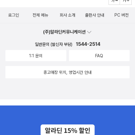
암기할 수 있도록 구성되어 있어서 시험전에 마무리용으로 너무 좋아
과 꿀팁까지 올~~~컬러로 정리된게 좋았습니다!​금같은 시간 한국사
요한눈에 흐름 잡는 빈출 키워드 연표시험에 자주 출제되는 사건의
2주만에 완성하고 다음스텝으로 넘어가보아요!​누구나 어려워 하는
로그인
전체 메뉴
회사 소개
출판사 안내
PC 버전
흐름을 강조한 연표로 시대별 흐름과 빈출 사건을 집중 학습할 수 있
부분이 한 분야 이상은 있을 거에요. 전략적이고 핵심적인 내용으로
고 QR코드를 통해 시대별로 개념 정리가 가능한 '무료 시대흐름잡기
기본기 다지기가 어렵다면 이 책 꼭 보셔야합니다!!​이 글은 문화충전
(주)알라딘커뮤니케이션
특강'을 보면서 공부하면 훨씬 더 도움이 될거에요
200% 네어버 카페 서평단 이벤트에 참여하여 도서를 제공받아 읽고
솔직하게 작성한 후기입니다.​​
1544-2514
일반문의 (발신자 부담)
1:1 문의
FAQ
중고매장 위치, 영업시간 안내