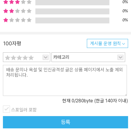
0%
리 각 시대별 마무리 단계에서 다양한 유형의 문제가 담긴 기출 테스
0%
트를 풀면서, 실전 감각을 쌓고 스스로의 합격 실력을 키울 수 있습니
0%
다. [4단계] 핵심 키워드로 단원 마무리 각 시대별 주요 내용과 핵심
키워드를 요약 정리한 후, 빈칸 채우기 문제를 통해 학습한 내용을 복
습하며 확실하게 암기하였는지 확인할 수 있습니다. [5단계] 실력 점
100자평
게시물 운영 원칙
검 기출 모의고사 모든 개념 학습과 문제 풀이가 끝났다면, 실제 시험
과 동일한 구성의 모의고사(1회분)를 실전처럼 풀면서, 합격 실력을
카테고리
완성할 수 있습니다. 3. 시험 직전, 막판 점수 UP! 할 수 있는 [빈출주
제 TOP 5로 끝내는 합격직행노트] 1) 출제비중이 높은 TOP5 빈출
주제 '사건/인물의 활동/왕의 업적/문화유산/제도'를 요약 및 정리하
여, 시험장에서 복습하는 것만으로도 점수를 올릴 수 있습니다. 2) 각
주제를 시대순으로 정리하여 시대를 아우르는 흐름을 파악하고 핵심
내용을 암기할 수 있습니다. 3) 시험 직전까지 빈출 사료와 자료만 효
현재
0
/280byte (한글 140자 이내)
율적으로 확인하며 최종 마무리해보세요! 4. 시대별 빈출 흐름만 집
스포일러 포함
중 암기할 수 있는 [한눈에 흐름 잡는 빈출 키워드 연표] 1) 시험에 자
주 출제되는 사건의 흐름을 강조한 연표로, 시대별 흐름과 빈출 사건
등록
을 집중 학습할 수 있습니다. 2) QR코드를 통해 시대별로 개념 정리