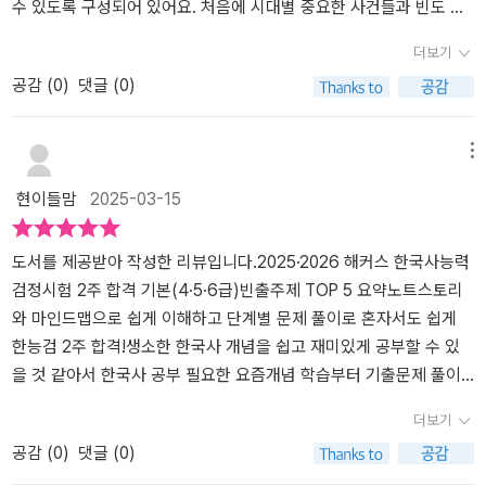
수 있도록 구성되어 있어요. 처음에 시대별 중요한 사건들과 빈도 높
은 키워드로 정리해 놓았어요. 수험생이 전체적인 흐름을 빠르게 파
더보기
악할 수 있도록 구성되어 있어요.이 교재는 강의를 그대로 풀어 쓴 스
공감 (
0
)
댓글 (0)
토리와 마인드맵으로 개념을 잘 잡아주더라고요. 뿐만 아니라 이 교
재는 탄탄한 합격 실력을 완성할 수 있도록 단계별 기출문제 풀이까
지 갖추어진 시스템이예요. 와~ 거기다가 시험 직전이나 시험 막판
메뉴
에 점수 UP 할 수 있도록 [빈출주제 TOP 5로 끝내는 합격직행노트]
현이들맘
2025-03-15
과 시대별 빈출 흐름만 집중 암기할 수 있는 [한눈에 흐름 잡는 빈출
키워드 연표]도 함께 구성되어 있어요. 역시 수험생의 필요를 충족시
켜 주는 게 괜히 해커스는 아니더라고요.교재는 1단계부터 5단계를
도서를 제공받아 작성한 리뷰입니다.2025·2026 해커스 한국사능력
공부한 후 실제 시험과 동일하게 구성되어 모의고사1회분을 풀도록
검정시험 2주 합격 기본(4·5·6급)빈출주제 TOP 5 요약노트​스토리
구성되어 있어요.처음 1단계는 선긋기 퀴즈와 기출 키워드 초성 퀴즈
와 마인드맵으로 쉽게 이해하고 단계별 문제 풀이로 혼자서도 쉽게
로 시험에 나오는 핵심 키워드를 암기할 수 있도록 퀴즈로 개념다지
한능검 2주 합격!생소한 한국사 개념을 쉽고 재미있게 공부할 수 있
기예요. 다음으로 2단계는 주제별 필수 기출문제를 통해서 시험 출제
을 것 같아서 한국사 공부 필요한 요즘개념 학습부터 기출문제 풀이,
경향을 파악할 수 있는 기출로 실전 감각 키우기예요. 이어서 3단계
실전 대비까지 한 권으로 끝내봅니다.한 눈에 흐름 잡는 빈출키워드
더보기
는 각 시대별 마무리 단계에서 다양한 유형의 문제를 풀면서 실전 감
연표학습 전이나 공부하면서 시대가 자꾸 헷갈릴 때, 연표를 펼쳐놓
공감 (
0
)
댓글 (0)
각을 쌓기 좋은 시대별 기출로 마무리하게 구성되어 있어요. 4단계는
고 보면서 놓친 흐름을 잡아봅니다.무료 시대흐름잡기 특강을 함께