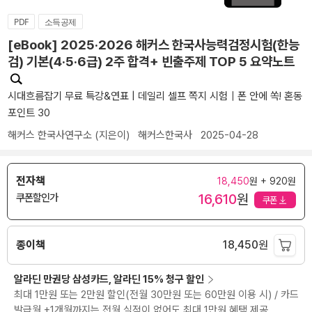
PDF
소득공제
[eBook] 2025·2026 해커스 한국사능력검정시험(한능
검) 기본(4·5·6급) 2주 합격+ 빈출주제 TOP 5 요약노트
시대흐름잡기 무료 특강&연표 | 데일리 셀프 쪽지 시험｜폰 안에 쏙! 혼동
포인트 30
해커스 한국사연구소
(지은이)
해커스한국사
2025-04-28
전자책
18,450
원 + 920원
16,610
원
쿠폰할인가
쿠폰
종이책
18,450
원
알라딘 만권당 삼성카드, 알라딘 15% 청구 할인
최대 1만원 또는 2만원 할인(전월 30만원 또는 60만원 이용 시) / 카드
발급월 +1개월까지는 전월 실적이 없어도 최대 1만원 혜택 제공