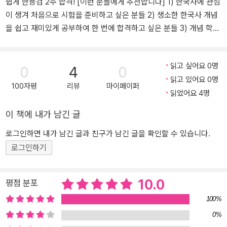
쉽게 한능검 2주 합격! [이런 분들에게 추천합니다] 1) 한국사에 관심
이 생겨 처음으로 시험을 준비하고 싶은 분들 2) 생소한 한국사 개념
을 쉽고 재미있게 공부하여 한 번에 합격하고 싶은 분들 3) 개념 학습
부터 기출문제 풀이, 실전 대비까지 혼자서 2주 만에 끝내고 싶은 분
들 [해커스 교재만의 특장점] 1. 강의를 그대로 풀어 쓴 스토리와 마인
읽고 싶어요 0명
드맵으로 개념 잡기 1) 시대 흐름과 빈출 키워드를 한번에 정리한 '시
0
4
0
읽고 있어요 0명
대 흐름 잡기'와 강의에서 다루는 역사적 사건을 재미있게 풀어 쓴 '스
100자평
리뷰
마이페이퍼
읽었어요 4명
토리로 미리보기'를 통해 기출주제의 핵심 포인트를 쉽게 이해할 수
있습니다. 2) 마인드맵으로 개념을 꼼꼼하고 구조적으로 정리하여,
이 책에 내가 남긴 글
혼자서도 빈틈없이 개념 학습이 가능하고, 관련 개념 바로 아래에 정
리된 '빈출 사료와 자료'까지 한눈에 파악할 수 있습니다. 2. 탄탄한
로그인하면 내가 남긴 글과 친구가 남긴 글을 확인할 수 있습니다.
합격 실력을 완성할 수 있는 단계별 기출문제 풀이 시스템 [1단계] 퀴
로그인하기
즈로 개념 다지기 기출 키워드 퀴즈를 가볍게 풀면서, 주제별로 공부
한 개념을 점검하고 빈출 키워드만 암기할 수 있습니다. [2단계] 기출
10.0
평점 분포
로 실전 감각 키우기 1) 주제별 최신 필수 기출문제를 통해 시험 출제
경향을 파악하고, 앞서 공부한 개념 적용까지 연습할 수 있습니다. 2)
100%
꼼꼼하고 친절한 첨삭해설을 읽으면서, 스스로 부족한 점을 보완하고
0%
문제풀이 스킬까지 확인할 수 있습니다. [3단계] 시대별 기출로 마무