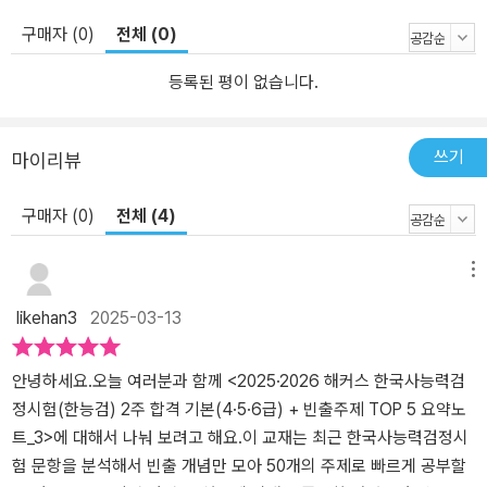
가 가능한 '무료 시대흐름잡기 특강'을 언제 어디서나 편리하게 학습
구매자 (0)
전체 (0)
할 수 있습니다. [한국사능력검정시험 2주 합격을 위한 해커스만의
추가 학습 콘텐츠 - 해커스한국사(history.Hackers.com)] 1. 본 교재
등록된 평이 없습니다.
인강(할인쿠폰 수록) 2. 시대흐름잡기 무료 특강 3. 데일리 셀프 쪽지
시험(PDF) 4. 폰 안에 쏙! 혼동 포인트 30(PDF)
쓰기
마이리뷰
구매자 (0)
전체 (4)
메뉴
likehan3
2025-03-13
안녕하세요.오늘 여러분과 함께 <2025·2026 해커스 한국사능력검
정시험(한능검) 2주 합격 기본(4·5·6급) + 빈출주제 TOP 5 요약노
트_3>에 대해서 나눠 보려고 해요.이 교재는 최근 한국사능력검정시
험 문항을 분석해서 빈출 개념만 모아 50개의 주제로 빠르게 공부할