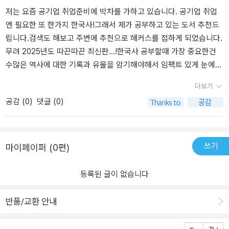
하고 기출 모의고사 1회분을 풀면서 실력을 점검합니다.실제 한국사
단계별 기출문제 풀이 시스템로 실전 감각익히기1단계 선긋기 퀴즈
저는 요즘 공기업 취업준비에 박차를 가하고 있습니다. ​공기업 취업
능력검정시험의 빈출 주제 TOP5인 사건, 인물, 왕, 문화유산, 단체를
와 기출 키워드 초성 퀴즈로 시험에 나오는 핵심 키워드를 암기할 수
엔 필요한 또 한가지 한국사!그래서 제가 공부하고 있는 도서 추천드
모아 알짜 개념만 요약!!​한국사능력검정시험 준비를 위해서 뿐 아니
있는 '퀴즈로 개념다지기', 2단계 주제별 필수 기출문제를 통해 시험
립니다.검색도 해보고 주변에 추천으로 해커스를 접하게 되었습니다.
라 한국사에 관심을 보이기 시작한 아이들이 봐도 재미있을 것 같아
출제경향을 파악할 수 있는 '기출로 실전 감각 키우기', 3단계 각 시대
무려 2025년도 따끈따끈 최신판...!한국사 공부할때 가장 중요한건
요.한능검 기본은 초등학생들도 많이 준비하는터라 어렵지않고 좋을
별 마무리 단계에서 다양한 유형을 다루면서 실전 감각 쌓기 좋은 '시
수많은 역사에 대한 기록과 유물을 암기해야해서 임팩트 있게 눈에
듯 합니다.
대별 기출로 마무리', 4단계 각 시대별 주요 내용과 핵심 키워드를 요
띄어야하는게 중요한데요!해커스가 제 마음을 잘 파악했습니다.보다
더보기
약하고 빈칸 채우기 문제를 통해서 학습한 내용을 다시 한번 반복하
시피 올컬로로 이해가 쏙쏙되게 도와주고 필기가 따로 필요없이 필요
공감 (
0
)
댓글 (0)
고 암기할 수 있게 해주는 '핵심 키워드로 단원 마무리', 5단계 모든 개
한 부분표시까지 완벽합니다!책 선택 부터 잘 해야 수월하게 공부 할
념 학습과 문제 풀이를 풀고 실제 시험과 동일한 구성의 모의고사 1회
수 있다고 생각했어요~!​공공기관을 준비하다보면 따야할 자격증이
분을 풀면서 실전 감각을 익히고 자신의 실력을 확인해볼 수 있는 '실
많은데 빨리하고 다음스텝으로 넘어가는게 중요하죠해커스 한국사는
력 점검 기출 모의고사'로 구성되어있는데 단계별로 기출 문제를 풀
2주면 목표달성 할 수 있게끔 스케쥴을 다 잡아줍니다.​공부할 때 갈
쓰기
마이페이퍼 (0편)
다보면 자연스럽게 출제유형을 파악할 수 있고 실전감각을 익히는데
피를 못잡겠다 하면 책에서 나온 내용 대로만 하면 되니깐 좋았습니
많은 도움이 되네요빈출주제 TOP 5로 끝내는 합격직행노트합격직
다.시험장에 꼭 가져가야하는 합격노트까지 완벽했습니다!​책을 여러
등록된 글이 없습니다
행노트는 출제비중이 높은 TOP5 빈출 주제를 ‘사건/문화유산/왕/인
권 보면 복잡하고 어려운데 해커스 한국사는 한 권으로 끝나기 때문
물/단체’로 보기 좋게 요약하고 정리해놔서 시험 전날이나 시험장에
에 걱정 없었어요.​2주완성 공부방법에 대해서도 자세히 알려주니 꼭
반품/교환 안내
가서도 충분히 보면서 마지막까지 점수를 끌어올릴 수 있을것 같아요
실물 책으로 확인해주세요.최종적으로이 책이 좋았던 점은 한국사는
각 주제를 시대순으로 정리하여 시대의 흐름을 파악하고 핵심 내용을
어떻게 공부해야되고, 어떤게 요점인지를 집어주며친절한 그림설명