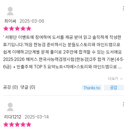
각 시대별 주요 내용과 핵심 키워드를 요약하고 빈칸 채우기 문제로
보면 훨씬 더 쉽게 흐름을 잡을 수 있어요.시대별로 반드시 알아둬야
공부한 내용을 얼마나 잘 숙지했는 지와 무엇이 부족한 지에 대해서
할 핵심 사건들을 기출 자료와 함께 읽어보면서 쉽고 빠르게 주요 흐
메뉴
다시 한 번 더 확인시켜 주는 핵심 키워드로 단원 마무리이예요. 마지
름을 파악할 수 있어요.한국사 노베이스도 쉽고 빠르게 흐름을 이해
최이써
2025-03-06
막 5단계는 모든 개념 학습하고 문제 풀이를 푼 후 실제 시험과 동일
할 수 있도록 시대별로 중요한 사건들을 정리했어요실제 시험에 자주
하게 구성되어 있는 모의고사 1회분을 통해서 실전 감각을 익히고 자
나온 자료를 이야기와 함께 보면서 흐름을 좀 더 쉽게 이해할 수 있고
신의 실력을 확인해볼 수 있는 기출 모의고사로 구성되어 있어요.수
요.​최근 3개년 한국사능력검정시험 기본 시험의 전 문항을 분석하여
' 서평단 이벤트에 참여하여 도서를 제공 받아 읽고 솔직하게 작성한
험생이 각 단계별로 수록되어 기출 문제를 푸는 과정을 통해서 자연
빈출 개념만 모아 50개의 주제로 정리!!학습 후에는 퀴즈로 개념 다지
후기입니다.'처음 한능검 준비하시는 분들도스토리와 마인드맵으로
스럽게 출제유형을 파악할 수 있고 실전감각을 적응할 수 있도록 구
기로 개념을 한 번 더 정리할 수 있어요.선 긋기 퀴즈와 기출 키워드
쉽게 이해하고단계별 문제 풀이로 2주만에 합격할 수 있는 도서에요
성되어 있어요.이 외에도 수험생이 시험을 잘 준비할 수 있도록 빈출
초성 퀴즈로 시험에 꼭 나오는 핵심 키워드를 암기하고 개념을 한 번
2025·2026 해커스 한국사능력검정시험(한능검)2주 합격 기본(4·5·
주제 TOP 5로 끝내는 합격직행노트, 한눈에 흐름 잡는 빈출 키워드
더 점검할 수 있어요.기출 장면을 담은 역사 이야기를 미리 보면서 재
6급) + 빈출주제 TOP 5 요약노트<차례>스토리와 마인드맵으로 개
연표, 무료로 시대의 흐름잡기 특강을 제공해 주세요.​[이 글은 출판사
미있게 공부할 수 있고시험에 꼭 나오는 내용을 한 번 더 짚어주어 중
념 잡기이 도서는 최근 한국사능력검정시험 문항을 분석하여 빈출 개
더보기
로부터 도서를 제공 받아주관적인 서평을 작성했습니다.]
요한 내용만 골라 학습할 수 있어요.어려운 개념도 머릿속에 저절로
념만 모아 50개의 주제로 빠르게 공부하고 합격할 수 있도록 구성되
공감 (
0
)
댓글 (0)
그려지는 마법같은 마인드맵 개념 정리로 쉽게 공부할 수 있어요.​필
어 있어요 처음에 시대별 중요한 사건들과 빈출키워드로 정리해 놓은
수 기출문제의 정답 길잡이로 문제 풀이 과정을 익히면서 실전 감각
'시대 흐름 잡기'를 통해 전체적인 흐름을 빠르게 파악할 수 있고 어떤
을 키웁니다.개념을 문제에 적용하는 방법을 알려주는 친절한 첨삭
것들이 중요한 포인트인지 알 수 있어요그리고 한국사를 처음 시작하
메뉴
해설로 쉽게 문제를 풀 수 있어요.또 나올 필수 기출문제의 핵심 키워
는 분들에게 더 쉽게 이해되도록 먼저 '스토리 미리보기'로 기출문제
리다1212
2025-03-14
드는 한 번 더 암기해요.오답 선택지의 핵심 포인트를 바르게 체크하
를 스토리로 보여줌으로써 재미있게 공부할 수 있고 마인드맵으로 개
고 넘어갈 수 있어요.시대별 기출로 마무리로 시대별 학습을 마무리
념을 꼼꼼하게 정리하고 있어서 혼자서 공부하기에도 어렵지않아요