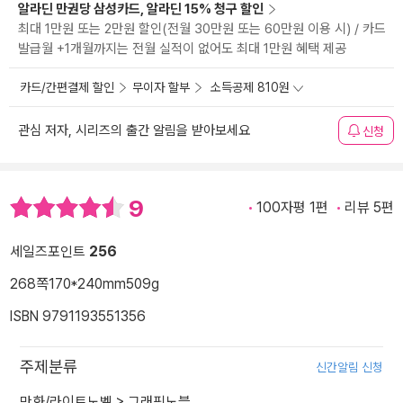
알라딘 만권당 삼성카드, 알라딘 15% 청구 할인
최대 1만원 또는 2만원 할인(전월 30만원 또는 60만원 이용 시) / 카드
발급월 +1개월까지는 전월 실적이 없어도 최대 1만원 혜택 제공
카드/간편결제 할인
무이자 할부
소득공제 810원
관심 저자, 시리즈의 출간 알림을 받아보세요
신청
9
100자평 1편
리뷰 5편
세일즈포인트
256
268쪽
170*240mm
509g
ISBN 9791193551356
주제분류
신간알림 신청
만화/라이트노벨
>
그래픽노블