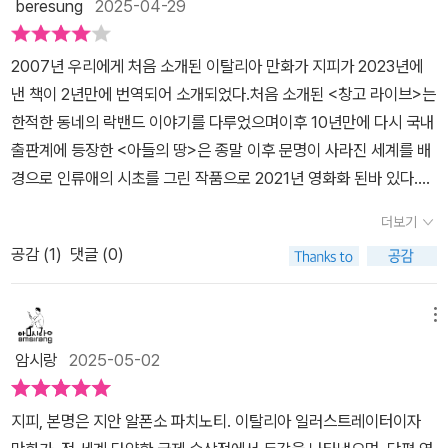
이다. 지피 작가는 '캔슬 컬처'로 '취소 문화' 혹은 '제거 문화'라는 현상
beresung
2025-04-29
구성을 선보이면서도 때로는 자유로운 형식이 혼합되어 지아니의 혼
성 뒤에 숨어 누군가를 악의적으로 비방하고, 또 삶을 망가뜨리는 행
을 [스테이시] 작품으로 질문을 던지고 있다. 공개 인터뷰에서 '한마
란스러운 심리 상태를 조화롭게 드러내고 있습니다.지피 작가는 자신
위들을 사람들은 이제 너무 아무렇지 행한다.(스테이시는 만화와 희
디' 실수한 지아니와 돌아온 지아니 앞에서 틱톡 영상에 대한 소회와
2007년 우리에게 처음 소개된 이탈리아 만화가 지피가 2023년에
이 경험한 논란을 통해 표현의 자유와 사회적 책임 사이에서 느끼는
곡이 섞여있는 형태로 구성되어 있다.)그 대상자가 내가 될 수도 있다
잠재된 욕망을 드러낸 마우로 그리고 이를 카드로 쇼러너 자리를 꿰
낸 책이 2년만에 번역되어 소개되었다.처음 소개된 <창고 라이브>는
딜레마를 작품에 녹여냈습니다. 오늘날 너무나도 흔하게 벌어지는 일
는 것을 전혀 인지하지 못한 상태로, 마치 게임을 하듯이 나와 다른 생
찬 랄라를 견주어봤을 때 지아니가 매장당할 정도였나. 물론 사적인
한적한 동네의 락밴드 이야기를 다루었으며이후 10년만에 다시 국내
들입니다.자신의 표현이 타인에게 미칠 영향을 어디까지 고려해야 하
각, 가치관을 가진 사람들을 글로 말로 하나씩 제거해 나간다.이 책에
자리와 공적인 자리라는 물리적 공간의 차이가 있겠지만 말이다. 단
출판계에 등장한 <아들의 땅>은 종말 이후 문명이 사라진 세계를 배
는지, 대중은 그 발언을 어떻게 해석하고 반응해야 하는지. 작가는 캔
서는 이런 행위를 '캔슬 컬처'라는 말로 표현하고 있는데, 주인공 지아
한마디로 존경을 표하던 이들이 돌아서 비난의 화살을 맹렬히 쏟아붓
경으로 인류애의 시초를 그린 작품으로 2021년 영화화 된바 있다.그
슬 컬처를 무조건적으로 비난하는 것이 아니라 복잡한 윤리적 질문들
니를 통해 적나라한 현실을 제대로 보여준다.유명 인사로 잘나가던
은 그 잔혹함에 결국 지아니가 철저히 부서진 게 아닐까. 폭발~ 랄라
리고 다시 8년만에 <스테이시>라는 작품으로 찾아왔다.그의 만화는
을 고민합니다.분노와 상처로 극심한 고통을 겪는 지아니. 내면의 악
지아니는 말 한마디로 사회와 자신이 속한 일원에서 배제되고, 이를
더보기
에게 순응하는 지아니의 모습 때문에 지아니와 악마가 그리던 폭발의
만화책이 아니라 그래픽노블이라고 불린다.직역하면 그림으로 된 소
마는 계속해서 그에게 진짜 괴물이 되라고 요구합니다. 지아니는 자
견디다 못한 그는 자신 안에 또 다른 자아를 만들어 냄으로써 이를 극
결말이 더욱더 씁쓸하게 다가왔다.
공감 (
1
)
댓글 (0)
설로 형식은 그림과 말풍선으로 이루어진 만화와 동일하지만흥미본
신의 어두운 면에 굴복하게 될까요?소셜 미디어 시대의 소통 방식과
복하려 애쓴다.이 책을 쓴 작가는 '그래픽 노블' 형태의 만화를 통해
위가 아닌 문학성마저 논할만한 소위 작품성을 가진 만화를 일컫는
대중문화에 대한 날카로운 비평이면서도 동시에 깊은 상처를 입은 한
구현해 내는데, 초반에는 특히 생략된 대화와 이미지를 통해 독자의
용어이다.<스테이시> 속 주인공인 시나리오 작가 지아니는 인터뷰에
예술가의 자기 치유 과정을 담은 작품 <스테이시>. SNS의 영향력이
메뉴
호기심을 자극한다. 그리고 그 호기심을 따라 페이지를 넘기다 보면
서 꿈이야기를 늘어놓게 되는데이게 사람들에게 불편하게 받아들여
큰 시대를 살아가면서 타인의 평가에 대한 의존도, 온라인 공간에서
작가가 말하고자 하는 의도가 무엇인지 알아차리게 될 것이다.------
암시랑
2025-05-02
져 엄청난 여론몰이를 당하고 주위 사람과의 관계도 뒤틀리면서 벌어
의 집단 심리, 자아 정체성에 관해 생각해보는 시간입니다.
------------------------------------------------------------
지는 상황을 그리고 있다.지아니의 내면에서 벌어지는 일을 묘사하는
-------※그래픽 노블: 문학적 구성과 특성을 지닌 작가주의 만화를
지피, 본명은 지안 알폰소 파치노티. 이탈리아 일러스트레이터이자
분량이 상당한만큼심리의 수면 위아래로 넘실대며 펼쳐지는 복잡한
일컫는다.----------------------------------------------------