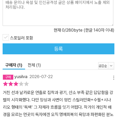
방식으로 이루어지는 집단 공격 문화에 대한 트라우마를 신랄하게 폭
로하고 있다. 황량한 주제를 더욱 돋보이게 하는 흑백의 그림 스타일,
억압과 고통을 고스란히 느끼게 하는 반복 구조의 묘미, 예술로 탄생
한 분노의 형체, “스테이시” 이야기! 지피는 『스테이시』에서 자신의
현재
0
/280byte (한글 140자 이내)
분노를 예술로 변형시킨다. 이로써 창조된 분노의 산물, 스테이시는
스포일러 포함
곧 지아니의 내면에 존재하는 공포와 적나라한 인간 본연의 모습을
등록
대변한다. 그것은 또한 일률적인 편견에 갇혀 모순된 삶을 표방하면
서도, 다른 한편으로는 간절히 진실을 갈구하는 이들에게 여전히 표
현의 자유를 위한 공간이 존재함을 보여주고 있다. 오해와 그로써 실
구매자 (1)
전체 (1)
추된 사회적 지위, 그런 것들이 불러일으킨 분노에 대한 집착이 점차
yusilva
2026-07-22
커지면서 결국 지아니는 자신의 어두운 면에 굴복하고, 악마가 요구
메뉴
하듯 “진짜 괴물이 되겠다”고 수용한다. 그리고 그 과정에서 스테이
거친 선과 날카로운 연출로 집착과 광기, 산소 부족 같은 답답함을 강
시는 그의 황폐한 감정을 해소하고 승화시키는 출구가 된다. 그러나
렬히 시각화했다. 다만 망상과 사변이 엉킨 스릴러만화+수필+시나
독자는 작품이 끝날 때까지 스테이시의 완전한 모습을 한 번도 보지
리오 형태의 ‘독백’ 그 자체라 흐름을 잇기 어렵다. 작가의 개인적 배
못한다. 스테이시는 오직 지아니의 머릿속에만 존재하기 때문이다.
경을 모르는 먼곳의 독자에겐 오직 명예회복의 욕망과 파편화된 분노
이 작품의 스타일은 집요하고 강박적이며, 반복되는 요소들이 특징이