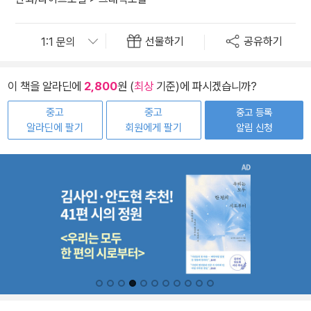
선물하기
공유하기
이 책을 알라딘에
2,800
원 (
최상
기준)에 파시겠습니까?
중고
중고
중고 등록
알라딘에 팔기
회원에게 팔기
알림 신청