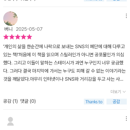
시와 '악마'라 불리는 독특한 존재로 형상화되어 주인공 지아니의 내
며, 다른 하나는 스테이시입니다.스테이시는 지아니의 상상 속에만
면이 표현된다. 작품명이자 주인공 지아니의 그녀인 '스테이시'는 이
존재하는 허구적 존재로 지아니의 분노와 좌절이 창조적으로 표현된
야기 속에서 실존적 존재가 아니다. 오로지 지아니의 생각과 이야기
메뉴
결과물입니다. 소외와 내면의 갈등을 상징적으로 표현합니다.소셜 미
속에서만 존재하는 그녀로 인해 존경받는 유명한 시나리오 작가로서
디어가 만든 새로운 형태의 공개 처형, 캔슬 컬처. 정의로운 사회를 구
버니
2025-05-07
의 사회적 입지가 송두리째 날아갔다. 그리고 온 세상, 온 사람이 내리
현한다는 명분 아래 개인을 사회적으로 매장시키는 결과를 낳기도 합
는 온갖 비난과 질타를 마치 벌거벗은 채로 맞닥뜨려야만 했다. 현대
니다.<스테이시>는 SNS 시대에 개인이 얼마나 쉽게 대중의 비난의
'개인의 삶을 한순간에 나락으로 보내는 SNS의 폐단에 대해 다루고
사회의 도덕적 위선과 공격 심리를 고발하는, 이 날선 작품의 작가는
표적이 될 수 있는지, 트라우마를 경험한 개인이 자신의 고통을 어떻
있는 책!'처음에 이 책을 읽으며 스릴러인가 아니면 공포물인가 의심
'지피'이다. 이탈리아의 일러스트레이터이자 만화 작가인 그의 펜 끝
게 내면화하고 그것을 통해 새로운 정체성을 형성해 나가는지 심리적
했다. 그리고 이들이 말하는 스테이시가 과연 누구인지 너무 궁금했
에서 시작된, 잔혹한 고발장은 친절하고 쉽지는 않다. 직관적인 내용
상태를 생생하게 보여줍니다.지피 작가는 사회적 정의의 이름으로 행
다. 그러다 결국 마지막에 가서는 누구도 피해 갈 수 없는 이야기라는
이 아니라 여러 서체로 작성된 글과 거친 그림으로 사람들의 심리와
해지는 집단적 폭력의 모순을 들추어냅니다. 온라인에서 일어나는 대
것을 깨달았다.아무리 인터넷이나 SNS와 거리감을 두고 사는 사람
행동 속에 감춰진 진실 혹은 의미를 드러내고 있다. 지아니와 또 다른
중의 반응이 얼마나 쉽게 극단화되고 비이성적인 방향으로 흐를 수
이라 할지라도 현시대를 살아가는 사람이라면 누구도 피해 갈 수 없
자아인 '악마'가 나누는 대화와 상황들, 스테이시를 향한 집착, 지아니
더보기
있는지를요.지피 작가의 그림 스타일은 날카롭습니다. 지아니가 경험
는 이 어처구니없는 상황들에 대해 우리 모두 한 번쯤 생각해 봐야 하
의 동료들이 '대참사 발언' 직후나 활동을 재개한 이후 보인 위선적인
하는 극단적인 감정 상태를 드러냅니다. 신경질적인 표정이 송곳처럼
공감 (
1
)
댓글 (0)
지 않을까 하는 생각을 해본다.시대가 달라짐에 따라 사람들의 행동
행동들을 지켜보는 내내 힘겨웠다.그리고 불편했다. 지아니를 향한
찌르는 듯한 기분이라 불쾌감이 자리잡게 되지만 그렇기에 더욱 이
방식과 가치관도 크게 달라졌다. 공감력은 급속히 떨어졌고, '나'만 챙
동료들의 거친 비난과 인플루언서들의 거리낌 없는 모욕 섞인 글이
감정에 몰입하게 됩니다.전형적인 형식을 벗어나 텍스트 페이지로 변
기는 이기주의 면모도 크게 늘었다.이런 상황에서 나와 다른 생각, 다
메뉴
넘쳐나는 세상이 마냥 가상에 머무르지 않는다는 걸 알기에 그럴 것
화를 주고 있어 다채롭습니다. 빽빽한 그림과 텍스트로 강박적인 8컷
른 행동력을 보이는 사람들을 배척하는 강한 적개심도 늘었다. 익명