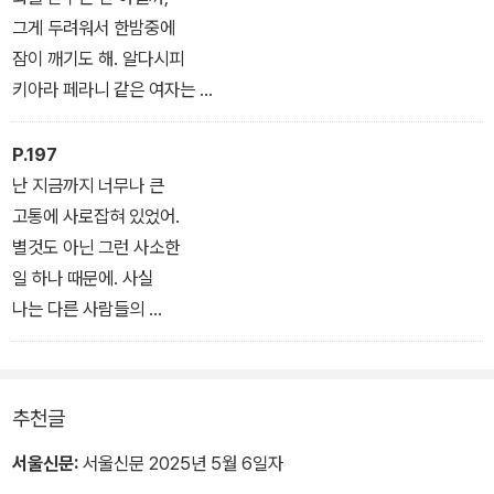
리고 스테이시 외에도 지아니는 자신의 또 다른 자아, 즉 ‘악마’를 창
그게 두려워서 한밤중에
조해내는데 이는 그의 복수심과 원망을 물리적인 형태로 구현해낸 것
잠이 깨기도 해. 알다시피
이다.
키아라 페라니 같은 여자는
엄청난 파워를 지니고
있거든. 거의 “환상적”이라
P.197
할 수 있지. 원하기만
난 지금까지 너무나 큰
한다면 그녀는 얼마든지
고통에 사로잡혀 있었어.
당신을 무너뜨릴 수 있어.
별것도 아닌 그런 사소한
반대로 당신을 스타로
일 하나 때문에. 사실
만들어줄 수도 있고.
나는 다른 사람들의
그런 걸 생각하면 난
시선이 나한테 그렇게
공황 발작이 일어나.
중요하다고 생각하지
않았어.
추천글
서울신문:
서울신문 2025년 5월 6일자