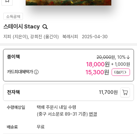
소득공제
스테이시 Stacy
지피
(지은이),
강희진
(옮긴이)
북레시피
2025-04-30
종이책
20,000
원,
10%
18,000
원
+ 1,000원
15,300
원
카드최대혜택가
더보기
전자책
11,700
원
수령예상일
택배 주문시 내일 수령
(중구 서소문로 89-31 기준)
변경
배송료
무료