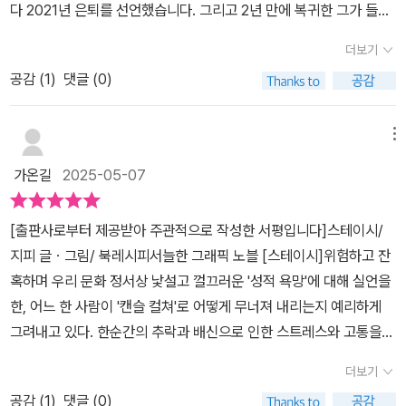
다 2021년 은퇴를 선언했습니다. 그리고 2년 만에 복귀한 그가 들고
온 신작 <스테이시>는 작가 자신의 실제 경험과 연결된 자전적 요소
더보기
가 강한 작품입니다.지피는 2021년 인스타그램에 게시한 만화로 논
공감 (
1
)
댓글 (0)
란을 겪었고 이 경험은 <스테이시>의 모티프가 됩니다. 작가는 현대
사회의 캔슬 컬처(Cancel Culture)라는 현상을 분석하며 온라인 공
간에서의 집단 공격과 심리적 파괴에 대해 탐구합니다.성공한 시나리
메뉴
오 작가인 주인공 지아니. 한 인터뷰에서 무심코 한 발언이 소셜 미디
가온길
2025-05-07
어에서 순식간에 논란의 중심에 서게 됩니다. 이전까지 그를 열광적
으로 지지하던 팬들과 친구라고 믿었던 동료들이 하루아침에 등을 돌
[출판사로부터 제공받아 주관적으로 작성한 서평입니다]스테이시/
리는 상황입니다.특히 그를 가장 괴롭히는 것은 지금 자신을 경멸하
지피 글ㆍ그림/ 북레시피​서늘한 그래픽 노블 [스테이시]위험하고 잔
는 사람들이 바로 예전에는 자신을 존경했던 사람들이라는 모순적인
혹하며 우리 문화 정서상 낯설고 껄끄러운 '성적 욕망'에 대해 실언을
현실입니다. <스테이시>는 온라인 공간에서 일어나는 대중의 급격한
한, 어느 한 사람이 '캔슬 컬쳐'로 어떻게 무너져 내리는지 예리하게
태도 변화와 그 이면에 있는 위선을 적나라하게 보여줍니다.트라우마
그려내고 있다. 한순간의 추락과 배신으로 인한 스트레스와 고통을
와 분노가 만들어낸 '스테이시'의 탄생이 독특합니다. 사회적 매장을
자아 분열과 허상으로 만들어낸 존재들로 구체화되어 독자들에게 전
경험하고 깊은 절망에 빠진 지아니는 자신의 내면에서 두 가지 인격
더보기
달하고 있다. 그가 느낀 분노, 절망과 원망 그리고 복수심 등이 스테이
체를 창조합니다. 하나는 악마로 표현되는 복수심과 원망의 화신이
공감 (
1
)
댓글 (0)