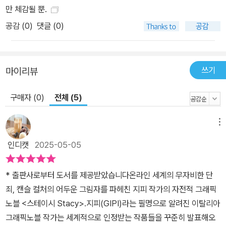
만 체감될 뿐.
다. 또한 지피의 그림은 신경질적이면서도 본질적이며, 신랄하다. 말
공감 (
0
)
댓글 (0)
풍선 속의 등장인물이 말하는 대사가 아니라 저자가 직접 쓴 텍스트
로 보이는 페이지들이 자주 등장하며 그 글들은 마치 일기 같다. 이로
써 독자는 주인공 지아니, 그리고 그의 또 다른 자아인 ‘악마’를 통해
저자 자신의 분노와 고통을 엿볼 수 있게 된다.
쓰기
마이리뷰
구매자 (0)
전체 (5)
메뉴
인디캣
2025-05-05
* 출판사로부터 도서를 제공받았습니다온라인 세계의 무자비한 단
죄, 캔슬 컬처의 어두운 그림자를 파헤친 지피 작가의 자전적 그래픽
노블 <스테이시 Stacy>.지피(GIPI)라는 필명으로 알려진 이탈리아
그래픽노블 작가는 세계적으로 인정받는 작품들을 꾸준히 발표해오