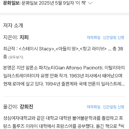
문화일보:
문화일보 2025년 5월 9일자 '이 책'
저자 소개
지은이:
지피
저자파일
신간알림 신청
최근작 :
<스테이시 Stacy>
,
<아들의 땅>
,
<창고 라이브>
… 총 38
종
(모두보기)
본명은 지안 알폰소 파치노티Gian Alfonso Pacinotti. 이탈리아의
일러스트레이터이자 유명 만화 작가. 1963년 피사에서 태어났으며
현재 로마에 살고 있다. 1994년 출판계와 국제 언론의 일러스트레이
터로 일하면서 이탈리아 풍자 잡지에 단편 소설을 게재하기 시작했
다. 2005년 프랑스에 이어 이탈리아와 미국에서 출간된 그래픽 노블
옮긴이:
강희진
저자파일
신간알림 신청
『전쟁 이야기를 위한 노트』로 2006년 앙굴렘 국제만화페스티벌 최
우수 각본상과 최우수 앨범상을 수상하며 지피는 국제적 명성을 더욱
성심여자대학교와 같은 대학교 대학원 불어불문학과를 졸업하고 프
확고히 하였다. 『무고한 사람들』로 아이즈너 어워드 후보에 오름과
랑스 툴루즈 미라이 대학에서 프랑스어를 공부했다. 옮긴 책으로 『빅