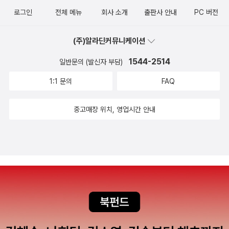
나나 그렇게 뒤엉킨 실타래를 풀어보려고 아무리 용을 써봤자 결국
되고, 그 가운데 내뱉은 한마디가 소셜 네트워크상에서 논란의 중심
로그인
전체 메뉴
회사 소개
출판사 안내
PC 버전
헛수고가 될 게 뻔하고. 이제 나는 네가 가장 싫어하는 일을 하도록 널
이 된다. 이로 인해 일반 대중은 물론이고 동료, 친구들 할 것 없이 모
부추길 거고, 밤마다 줄곧 따라다니면서 아침이 밝을 때까지 잠 한숨
두가 그에게 등을 돌리고 일상은 무너진다.(지아니가 탄생시킨 또 하
(주)알라딘커뮤니케이션
못 자도록 네 옆에서 쉬지 않고 지껄여 댈 거야.”57쪽드디어 존재하
나의 자아 '악마')그리고 그 고통 속에서 스테이시가 태어난다. 분노의
게 되는 건가? 스테이시가? 점점 이야기가, 아니 장면인가? 아무튼
1544-2514
일반문의 (발신자 부담)
산물인 스테이시는 곧 지아니의 내면에 존재하는 공포와 적나라한 인
지아니가 '말' 한 번 잘못했다가(사실 잘못한 게 맞지만) '똥' 된 상황
간 본연의 모습을 대변한다. 그리고 스테이시는 그의 황폐한 감정을
1:1 문의
FAQ
에서 마구 철학적인 인식의 문제를 넘나들고 자아의 본성이 악마이고
해소하고 승화시키는 출구가 되어준다.여기에 더해 지아니는 자신의
혹시 지아니만 그런 것일지도 모르지만 세상 여자와 '그러고' 싶다던
중고매장 위치, 영업시간 안내
또 다른 자아, 즉 '악마'를 창조해 내는데 이는 그의 복수심과 원망을
마우로를 보면 그것도 아닌 거 같고 아무튼 이런 인식은 현실에서 어
물리적인 형태로 구현해낸 또 다른 인물이다.둘은 일종에 선과 악처
떻게 작동되는지 지아니를 통해 적나라하게 보여준다.“어떻게 보면,
럼 대조되는 형태로 지아니의 머릿속에만 존재하게 되는데, 스테이시
스테이시, 사람들 속성이 다 그런 것 같아. 친구고 동료고 다 마찬가지
는 정신적으로 지아니를 지탱해 주는 인물, 그리고 악마는 분노와 원
야. 그들은 상대가 실패하기만을 고대하며 음흉하게 동정을 살피고
망을 물리적으로 풀어내는 인물처럼 그려진다.=====인상 깊게 다
있지.”120쪽이 말에 누가 반박할 수 있겠어? 그렇잖나? 우린 모두 지
가왔던 문장들=====-----스테이시에 대해 절대 발설하지 않겠다
독한 입 냄새를 풍기니까. 어느 순간 지아니와 그의 자아(악마)가 뒤
고 맹세해.5페이지 中-----이 만화 안에서 '스테이시'라는 허상은 절
바뀌는 장면이 우리의 인식의 경계가 희미해지는 순간을 보여주는 것
대적으로 감춰야 하는 존재처럼 표현된다. 내가 진짜 원하는 내 모습
일지도. 누구나 이성의 끈을 가끔씩 놓고 싶을 때가 있으니까. 그렇게
혹은 하고자 하는 행위이지만 남들의 시선이나 판단이 두려워 드러낼