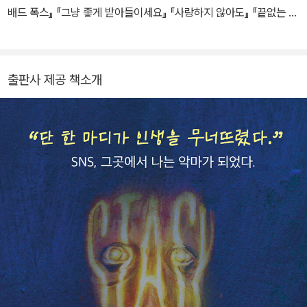
동시, 막스&모리츠 상을 수상하였고 『S.』로 2006년 바르셀로나 국
배드 폭스』 『그냥 좋게 받아들이세요』 『사랑하지 않아도』 『끝없는 기
제만화박람회에서 최우수 외국 만화상을 수상하였으며 같은 해 발표
다림』 『7층』 『가족의 초상』 『그들의 등 뒤에서는 좋은 향기가 난다』
한, 지피의 자전적 이야기를 담은 『잘못 그린 나의 삶』은 컬트북이 되
등이 있다.
었다. 여러 달 동안 베스트셀러를 기록한 『어떤 이야기』는 이탈리아
출판사 제공 책소개
주요 문학상에 노미네이트된 첫 번째 코믹북으로, 이 작품은 스트레
가 상 최종 후보에 오르면서 만화의 문학적 가치를 두고 전국 언론으
로부터 격렬한 논쟁을 불러일으키기도 하였다. 2016년 발표한 『아들
의 땅』은 16개국 언어로 번역되었으며 2021년 클라우디오 쿠펠리니
감독에 의해 동명 영화로 제작 상영되었다. 웹과 텔레비전용 독립 단
편 영화들을 제작 감독한 지피는 2011년 첫 장편 영화《지구상의 마
지막 남자》를 공개하였고 2018년에는《세상에서 가장 행복한 소년》
을 감독하였으며 두 작품 모두 베니스 국제영화제에서 처음 상영되었
다. 한편 열렬한 게이머이자 게임 디자이너이기도 하였던 지피는 201
5년《야수들》이라는 게임 카드를 고안하고 디자인했다. 2019년 『가
짜 박수 속의 특별한 순간들』을 출간하였고 2020년에는 루이지 크
리토네와 협업하여 『알도브란도』를 발표했다. 최근작으로 『에로토마