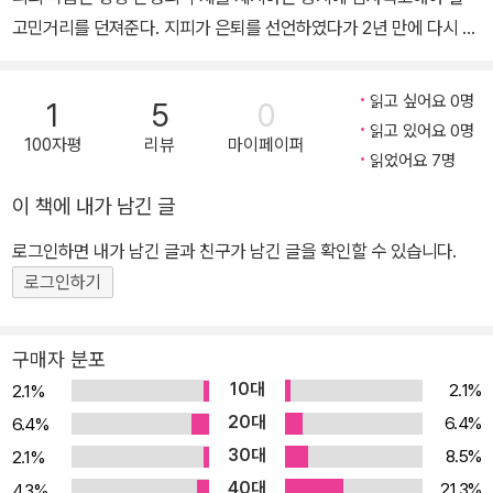
고민거리를 던져준다. 지피가 은퇴를 선언하였다가 2년 만에 다시 독
자 곁으로 돌아오면서 복귀작으로 선보인 『스테이시』 역시 현대 사회
의 그늘진 곳을 조명하는 가운데 많은 것을 생각하게 한다. 말 한마디
읽고 싶어요 0명
1
5
0
로 걷잡을 수 없는 논란에 휘말린 어느 시나리오 작가의 몰락기 『스테
읽고 있어요 0명
100자평
리뷰
마이페이퍼
이시』는 주인공 지아니가 자신의 순수한 행동으로 야기된 불합리한
읽었어요 7명
결과와 믿었던 사람들의 배신을 감당할 수 없는 데서 오는 내적 갈등
이 책에 내가 남긴 글
으로 인해 극단적으로 변화해가는 모습을 담은 이야기이다. 성공 가
도를 달리던 시나리오 작가 지아니가 어느 인터뷰에서 무심코 한 발
로그인하면 내가 남긴 글과 친구가 남긴 글을 확인할 수 있습니다.
언으로 소셜 미디어상에서 논란의 대상이 되며 무차별 공격을 받는
로그인하기
다. 실제로 작가인 지피도 인스타그램에 게시된 만화로 논란에 휘말
린 경험이 있었던 만큼 작품 속에는 간혹 저자 자신의 목소리가 녹아
구매자 분포
들어 있기도 하다. 소위 친구라고 믿었던 동료들을 비롯해서 그에게
10대
2.1%
2.1%
열광했던 팬들까지 모두가 하루아침에 등을 돌리고 지아니는 나락으
20대
6.4%
6.4%
로 떨어진다. 지금 자신을 경멸하는 자들, 바로 그들이 이전에는 자신
30대
8.5%
2.1%
을 존경했던 사람들이라는 그 이율배반적인 현실이 지아니는 무엇보
40대
다 견딜 수 없이 괴롭다. 그리고 그 고통 속에서 스테이시라는 인물이
21.3%
4.3%