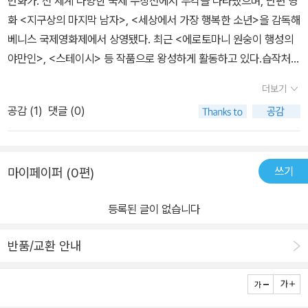
만화가. 전 세계 다양한 국제 수상전에서 두각을 나타냈으며, 단편 영
이야기가 특징이다.전지적 시점에서 자세한 상황 묘사가 필요할때
---------------------우리가 살고 있는 사회와 별반 다르지 않은
화 <지구상의 마지막 남자>, <세상에서 가장 행복한 소년>을 감독해
는 아예 통째로 서술부가 등장하는 등 실험성도 엿보인다.모든 장의
지아니의 세상을 통해 우리가 경계해야 할 행동과 사회적 현상에는
베니스 국제영화제에서 상영됐다. 최근 <에로토마니 원숭이 행성의
제목도 '스테이시'로 동일하다.마지막에 독자에게 전달된 긴장감은 묘
어떤 것들이 있는지 생각해 보면서 스스로 그런 행위들을 억제하는
야만인>, <스테이시> 등 작품으로 왕성하게 활동하고 있다.습작처럼
한 여운을 오래도록 남긴다.낯선 방식의 이야기 전개와펜터치와 명암
노력을 기울여보면 어떨까 한다.=====About 스테이시=====
거칠고 러프한 선이 가득해서 약간 당황했지만 대머리 남자의 결연한
으로만 표현된 어지러운? 그림체에 적응이 어려울 수 있지만곱씹을
더보기
캔슬 컬처는 '취소 문화' 혹은 '제거 문화'라는 말로, '자신과 생각이 다
다짐은 흥미진진했다. 왜 스테이시라는 여자에 대해 발설하면 안 되
수록 맛이 우러나는 류의 작품이다. 덧. 유럽에서 가장 크고 영향력 있
른 사람을 공개적으로 모욕하고 배척하는 현상'을 가리킨다.SNS나
공감 (
1
)
댓글 (0)
는지, 그랬다간 응당 가혹한 벌을 받아야 한다는 것인지. 스테이시가
는 만화축제 중 하나라는 '2024년 나폴리 코믹콘' 최고 작품상작이
인터넷 커뮤니티 등을 통해 팔로우를 취소하고 거부하는 방식으로 집
누구길래?거친 선과는 다르게 닥치는 대로 빨아들이는 블랙홀처럼
다.
단적 공격이 이루어지는 이러한 현상 자체가 어떠한 극단적인 결과를
순식간에 빨려 들고 말았다. 멍청한 인터뷰였을 뿐이고 게다가 꿈을
초래할지 모르는 지극히 위험하고 무서운 것임을 우리는 익히 알고
쓰기
마이페이퍼 (0편)
이야기한 것뿐인데 지아니는 배신과 심리적 고문을 당한다.인터뷰를
있다.<스테이시>는 이런 '취소 문화'로 촉발된 논란을 다룬 그래픽 노
보다 지아니를 쫓던 랄라의 눈빛이 화면 가득 줌인되는 것 같았다. 어
블로, 저자인 지피가 2021년 은퇴를 선언했다가 2023년 복귀하면서
등록된 글이 없습니다
떻게 이런 표정을 보고 달갑지 않다고 할 수 있을까. 그림체를 두고 이
2년 만에 발표한 신작이다.=====스테이시 간략 줄거리=====<
러쿵저러쿵 한 말은 취소다.29쪽“나는 너에게서 태어난 너의 분신이
스테이시>는 주인공 지아니가 자신의 순수한 행동으로 야기된 불합
반품/교환 안내
자 폭군이기 때문이지. 나는 너의 분노를 먹고살고 있고, 그 영양분이
리한 결과와 믿었던 사람들의 배신을 감당할 수 없는 데서 오는 내적
고통과 환상을 키워 분노에 끊임없이 불을 지피는 거야. 내가 너의 생
갈등으로 인해 극단적으로 변화해가는 모습을 담은 이야기다.성공한
각을 읽고 그것들을 내 생각과 뒤죽박죽 섞어버릴 거거든? 그럼 너나
시나리오 작가인 지아니는 한 인터뷰에서 자신의 꿈 이야기를 하게