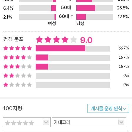
창조된다. 그리고 스테이시 외에도 지아니는 자신의 또 다른 자아, 즉
50대
25.5%
6.4%
‘악마’를 창조해내는데 이는 그의 복수심과 원망을 물리적인 형태로
60대
12.8%
2.1%
여성
남성
구현해낸 것이다. ‘캔슬 컬처’, 개인의 삶을 한순간에 나락으로 모는
소셜 네트워크의 폐단 사회적 영향력을 가진 유명인이 논란이 될 만
9.0
평점 분포
한 행동이나 발언을 했을 때 지지를 철회하는 것을 이른바 ‘캔슬 컬처
Cancel Culture’라고 한다. 직역하면 ‘취소 문화’ 혹은 ‘제거 문화’라
66.7%
는 말로, 자신과 생각이 다른 사람을 공개적으로 모욕하고 배척하는
16.7%
현상을 가리킨다. 한마디로 “나락 간다”라고도 종종 표현된다. 『스테
16.7%
이시』는 이런 ‘취소 문화’로 촉발된 논란을 다룬 그래픽 노블이다. 더
0%
구나 이 작품은 저자인 지피가 한때 은퇴를 선언하였다가 2023년 복
0%
귀하면서 발표한 신작으로, 2021년 자신과 연루된 논란에 대한 개인
적인 답변을 대신한 것이자 저자 자신의 예술적 관점을 담고 있기에
더욱 의미가 깊다. 소셜 네트워크의 패악과 현대 사회의 모순된 윤리
100자평
게시물 운영 원칙
에 질문을 던지며 때로는 극단적인 농담으로, 때로는 과장된 유머를
카테고리
섞은 드로잉으로 인물의 심리적 갈등을 심도 있게 표현한 『스테이시』
는 SNS나 온라인 커뮤니티 등을 통해 팔로우를 취소하고 거부하는