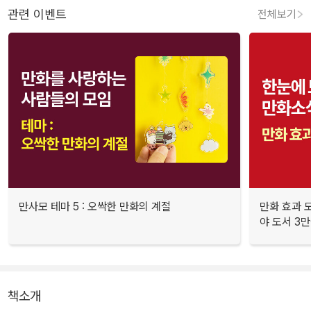
관련 이벤트
전체보기
만사모 테마 5 : 오싹한 만화의 계절
만화 효과 모
야 도서 3만
책소개