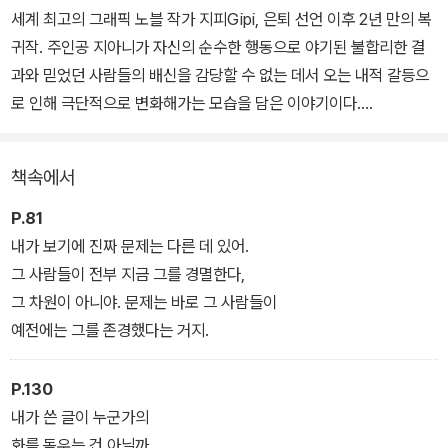
세계 최고의 그래픽 노블 작가 지피Gipi, 은퇴 선언 이후 2년 만의 복
귀작. 주인공 지아니가 자신의 순수한 행동으로 야기된 불합리한 결
과와 믿었던 사람들의 배신을 감당할 수 없는 데서 오는 내적 갈등으
로 인해 극단적으로 변화해가는 모습을 담은 이야기이다.
성공 가도를 달리던 시나리오 작가 지아니가 어느 인터뷰에서 무심코
책속에서
한 발언으로 소셜 미디어상에서 논란의 대상이 되며 무차별 공격을
받는다. 실제로 작가인 지피도 인스타그램에 게시된 만화로 논란에
P.81
휘말린 경험이 있었던 만큼 작품 속에는 간혹 저자 자신의 목소리가
내가 보기에 진짜 문제는 다른 데 있어.
녹아들어 있기도 하다. 소위 친구라고 믿었던 동료들을 비롯해서 그
그 사람들이 전부 지금 그를 경멸한다,
에게 열광했던 팬들까지 모두가 하루아침에 등을 돌리고 지아니는 나
그 차원이 아니야. 문제는 바로 그 사람들이
락으로 떨어진다.
예전에는 그를 존경했다는 거지.
지금 자신을 경멸하는 자들, 바로 그들이 이전에는 자신을 존경했던
P.130
사람들이라는 그 이율배반적인 현실이 지아니는 무엇보다 견딜 수 없
내가 쓴 글이 누군가의
이 괴롭다. 그리고 그 고통 속에서 스테이시라는 인물이 창조된다. 그
화를 돋우는 건 아닐까,