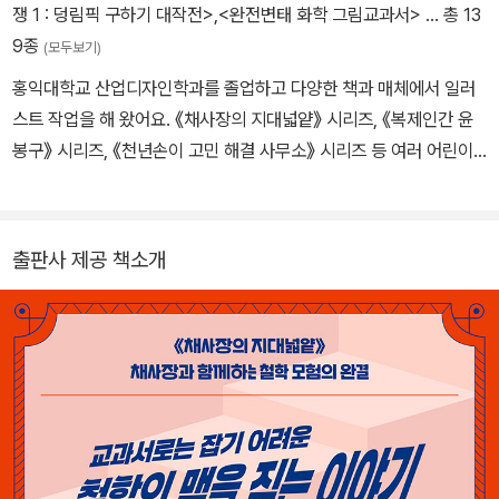
쟁 1 : 덩림픽 구하기 대작전>
,
<완전변태 화학 그림교과서>
… 총 13
원을 가꾸는 삶을 배워가고 있다.
핵심만 뽑아 낸 살아 있는 철학 이야기!
9종
(모두보기)
홍익대학교 산업디자인학과를 졸업하고 다양한 책과 매체에서 일러
스트 작업을 해 왔어요. 《채사장의 지대넓얕》 시리즈, 《복제인간 윤
봉구》 시리즈, 《천년손이 고민 해결 사무소》 시리즈 등 여러 어린이
책에 그림을 그렸어요. 작업의 효율을 높이기 위해 인공지능을 적극
활용하면서도, 사람만이 표현할 수 있는 따뜻한 감정과 상상력을 그
림 속에 담기 위해 늘 고민하고 있답니다.
출판사 제공 책소개