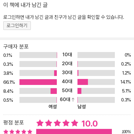
수록 우리 삶을 이끄는 나침반이 필요하다 철학의 용어는 낯설고 사
이 책에 내가 남긴 글
유 과정은 복잡하다. 모든 철학자의 깊이 있는 사유와 주장을 디테일
로그인하면 내가 남긴 글과 친구가 남긴 글을 확인할 수 있습니다.
하게 파악하는 것은 어린이에게 가혹한 일일 것이다. 그러나 담론의
로그인하기
거대한 물줄기를 성글게 파악하는 것은 초등학생에게도 충분히 가능
하다. 채사장 작가는 철학사에서 중요한 진리를 바라보는 시선을 크
게 절대주의, 상대주의, 회의주의 세 가지로 나눈다. 서양 철학사의 흐
구매자 분포
름을 가장 쉽게 이해하려면 이 세 가지 입장을 중심으로 큰 맥락을 파
10대
0%
0.1%
악해야 한다. 르네상스와 함께 근대의 아침이 열렸다. 바야흐로 이성
20대
0.2%
0.3%
의 시기가 시작된 것이다. 철학자들이 진리에 도달하는 방법을 탐구
30대
1.2%
3.8%
한 결과 이성적 추론을 중요하게 여기는 합리론과 경험과 관찰을 우
40대
14.1%
66.1%
선으로 생각하는 경험론이 발전했다. 이렇게 철학의 큰 두 줄기는 서
50대
5.1%
8.4%
로 대립하면서 보완되었다. 마침내 칸트의 관념론이 합리론과 경험론
60대
0.3%
0.5%
을 종합하여 길고 긴 논쟁을 정리하기에 이른다. 현대에 이르자 철학
여성
남성
은 회의주의에 가까운 면모를 보인다. 니체는 망치를 들고 서구 문화
에 깊이 내재된 거대 담론을 부수고자 했고, 사르트르를 비롯한 실존
10.0
평점 분포
주의자들은 이성이나 신이 아닌 인간 그 자체의 존재에 집중하고자
100%