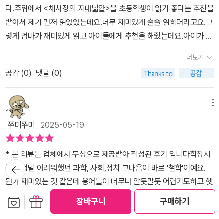
상황은 달라졌다. 오랫동안 신앙에서 빛을 찾으려 했는데, 근대가 열
다.주위에서 <채사장의 지대넓얕>을 초등학생이 읽기 좋다는 추천을
각해요<채사장의 지대넓얕>은 아이들이 쉽게 받아들일 수 있는 학습
리면서 사람들은 '신앙(믿음)'이 아닌 '이성'에서 무언가를 찾으려 했
받아서 제가 먼저 읽었었는데요.너무 재미있게 술술 읽히더라고요.그
만화라는 형식으로인문학을 받아들임에 있어서 장벽을 낮춰주기에
던 것이다. 바로 '진리'를 말이다. 그런데 진리가 무엇인지 고민하기보
렇게 엄마가 재미있게 읽고 아이들에게 추천을 해줬는데요.아이가 저
'주제'별로 여러 번 읽으면서 스스로 정리를 한다면중학교 사회, 도덕
다는 진리를 '어떻게' 찾을 수 있는지를 더 궁금해 했다. 그렇게 철학
학년일 땐, 어렵게 와닿았는지 눈길을 주지 않더라고요.그런데 친구
을 비롯 여러 과목의 통합 수업에도 도움을 받을 수 있어서 추천하게
더보기
은 두 갈래로 나뉘게 되었다. 바로 '진리는 있는가?'를 묻던 '존재론'과
가 이 책을 읽고 있는 모습을 보며자극이 되었는지 집에 와서 책을 찾
되네요다음은 또 어떤 주제로 알파와 채가 이야기를 이끌어갈지 기대
'진리를 어떻게 아는가?'를 따지던 '인식론'으로 말이다. 그 가운데 먼
공감 (
0
)
댓글 (0)
아 읽더라고요.'엄마, 이 책 정말 재미있네요?! 왜 이제 알았을까
하며13권 부록인 '철학사 연표'를 보며 아이와 함께 정리하며 이야기
저 '인식론'을 살펴보자. 인식론은 진리에 도달하는 방법을 탐구했다.
요?'라고 말하던 아이였습니다.그 이후에 '채사장의 지대넓얕' 시리즈
나눠보면 좋겠네요
이 탐구의 결론은 바로 그 유명한 '합리론'과 '경험론'으로 나뉜다. 합
는 아이의 책상 위에 늘 펼쳐 있는 책이 되었답니다.역사와 경제, 정치
메뉴
리론자들은 이성으로 진리를 추론할 수 있다고 했고, 경험론자들
와 과학을 천천히 읽기 시작하면서 차곡차곡 지식을 쌓아갔는데요.개
쭈미쭈미
2025-05-19
은 경험적 관찰로 진리를 알 수 있다고 주장했다. 그런데 이 둘은 서로
인적으로 '철학'이라는 분야를 어렵게 생각했던 저는 살짝 긴장을 하
'달걀이 먼저냐, 닭이 먼저냐'라는 식으로 서로 논쟁하며 결론을 내리
며 읽기 시작했어요.그러나 아이들은 오히려 철학의 분야를 재미있게
* 본 리뷰는 업체에서 무상으로 제공받아 작성된 후기 입니다학창시
지 못했다. 먼저, 데카르트가 '합리론자의 대표격'으로 의심하고 또 의
받아들이더군요.<채사장의 지대넓얕> 철학 편을 읽으면서 생각이 많
뒤로가
절에 정말 어려워했던 과학, 사회,정치 그다음이 바로 '철학'이예요.
심하면 '생각하는 나 자신'만큼은 결코 부정할 수 없는 절대적 진리고
아진 아이입니다.책에 포함된 부록을 좋아하는 편인데요.이번에 들어
기
뭔가 재미있는 것 같은데 용어들이 너무나 알듯말듯 어렵기도하고 헷
단정할 수 있다면서, 인간은 끊임없는 이성적 성찰로 인해 진리를 알
있던 특별 부록은 정말 너무 좋았답니다.철학사 연표가 담겨있었거든
갈렸어요. 개인적으로는 동양철학보다는 서양철학이 많이 힘들었던
수 있다고 정리했다. 그런데 '경험론자의 대표격'인 베이컨은 무릇 이
보관함담기
선물하기
요.인류의 역사와 함께 이어진 철학사의 흐름을한눈에 파악할 수 있
장바구니
구매하기
것 같아요.철학자 등장인물들도 많고, 여러 주장들이 많다보니 어설
성(생각)이라는 것은 '경험'을 하지 않으면 구체화 할 수 없다면서 단
어서 책을 읽고 난 후에 펼쳐봐도 좋고요.책을 읽을 때 한편에 펼쳐두