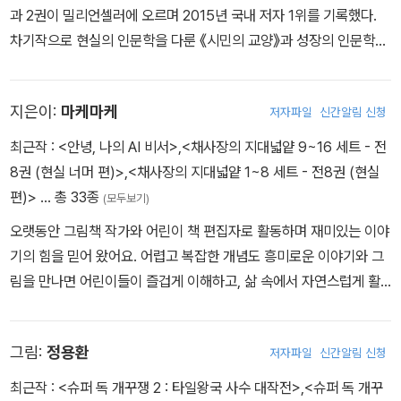
과 2권이 밀리언셀러에 오르며 2015년 국내 저자 1위를 기록했다.
의 꿈속이었다. 외딴 오두막에 홀로 남은 데카르트는 보이는 것, 들리
차기작으로 현실의 인문학을 다룬 《시민의 교양》과 성장의 인문학을
는 것, 냄새 맡는 것 등 감각할 수 있는 모든 것들이 믿을 수 있는 확실
다룬 《열한 계단》, 관계의 인문학을 다룬 《우리는 언젠가 만난다》까
한 진실인지 의심하기 시작한다.
지 연이어 베스트셀러에 오르며 명실상부 오늘날 한국 사회의 가장
한편, 알파와 마스터는 영국 경험주의 철학자 베이컨을 만난다. 그는
지은이:
마케마케
저자파일
신간알림 신청
흥행하는 인문학 작가가 되었다. 저자는 세계에 대한 관심에서 자아
인류의 진보를 믿으며 아는 것이 힘이라고 주장한다. 아리스토텔레스
에 대한 탐구로 더욱 넓어지며 점점 깊어졌다. 그 결과물이 2019년
로 대표되는 기존의 철학을 비판하고 과학적 실험의 중요성에 대해
최근작 :
<안녕, 나의 AI 비서>
,
<채사장의 지대넓얕 9~16 세트 - 전
겨울에 출간한 《지적 대화를 위한 넓고 얕은 지식》 제로 편이다. 이
설파한다.
8권 (현실 너머 편)>
,
<채사장의 지대넓얕 1~8 세트 - 전8권 (현실
책을 통해 저자는 인간의 가장 본질적 질문인 자아와 세계 그리고 그
이어서 칸트와 니체까지 여러 철학자들을 통해 이성과 경험에 대해
편)>
… 총 33종
(모두보기)
관계에 대한 오래된 해답을 일목요연하게 정리했다. 이후 저자의 관
배운 피노는 인간의 존재에 대해 다시 한번 감탄한다. 그러나 현대인
오랫동안 그림책 작가와 어린이 책 편집자로 활동하며 재미있는 이야
심은 지식에서 실천으로 확장되었다. 떠도는 말이 아니라 그 말 이면
들의 피상적인 삶을 만나고 난 뒤에는 생각이 많아진다. ‘인간은 대체
기의 힘을 믿어 왔어요. 어렵고 복잡한 개념도 흥미로운 이야기와 그
의 구체적 체험이 비로소 우리를 자아와 세계에 대한 진실에 다가서
왜 사는 걸까?’ ‘무엇을 위해 살아야 할까?’ 인간이 되고 싶다는 생각
림을 만나면 어린이들이 즐겁게 이해하고, 삶 속에서 자연스럽게 활
게 한다는 깊은 이해를 바탕으로 출간한 책이 2021년에 출간한 첫 소
을 언제나 마음에 품고 살았지만 인생의 허무 앞에서 방황하는 피노.
용할 수 있다고 생각해요. 인공지능 시대에도 결국 좋은 질문과 좋은
설 《소마》이며, 그로부터 3년 후에 출간한 이 책 《지적 대화를 위한
과연 피노는 이 모든 고민을 해결하고 인간이 될 수 있을까?
이야기는 사람에게서 나온다는 믿음으로 다양한 어린이 책을 기획 하
넓고 얕은 지식》 무한 편이다. 저자는 현대인이 혼란에서 벗어나 내면
그림:
정용환
저자파일
신간알림 신청
고 집필하고 있어요. 대표작으로는 《채사장의 지대넓얕》 시리즈와
의 지혜로 나아가길 바라는 마음으로 이 책을 썼다. 현재는 언어가 사
데카르트 베이컨부터 칸트, 니체, 사르트르까지!
《빅티처》 시리즈가 있어요.
최근작 :
<슈퍼 독 개꾸쟁 2 : 타일왕국 사수 대작전>
,
<슈퍼 독 개꾸
라진 자리인 침묵에 관심을 기울이고 있으며, 일상이라는 소소한 정
복잡한 철학사를 한번에 이해할 수 있도록