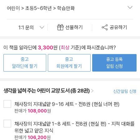
어린이
>
초등5~6학년
>
학습만화
선물하기
공유하기
이 책을 알라딘에
3,300
원 (
최상
기준)에 파시겠습니까?
중고
중고
중고 등록
알라딘에 팔기
회원에게 팔기
알림 신청
생각을 넓혀 주는 어린이 교양 도서 (총 28권)
신간알림 신청
채사장의 지대넓얕 9~16 세트 - 전8권 (현실 너머 편)
판매가
108,000
원
채사장의 지대넓얕 1~8 세트 - 전8권 (현실 편) - 지적 대화를
위한 넓고 얕은 지식
판매가
106,200
원