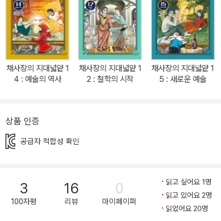
들은 이 책이 단순한 학습만화와는 다르다는 것을 알게 되었다. 아이
와 부모 모두 시야가 넓어지고 풍성한 지적 대화를 나누는 기쁨을 누
리게 된 것이다. 이제 우리의 지식 여행은 역사, 경제, 정치, 사회 윤리
와 과학을 거쳐 마침내 철학의 핵심에 이르렀다. 철학이야말로 가장
세계를 확장해 주는 지식이다. 공부를 잘하기 위해, 관계를 잘 맺기 위
채사장의 지대넓얕 1
채사장의 지대넓얕 1
채사장의 지대넓얕 1
해, 현실을 잘 살아내기 위해서는 인간과 삶의 본질에 대해서 알아야
4 : 예술의 역사
2 : 철학의 시작
5 : 새로운 예술
한다. 이에 먼 과거에서부터 철학자들은 질문을 멈추지 않았다. ‘나는
누구인가?’ ‘세계란 무엇인가?’ ‘진리는 어디에 있는가?’ 이 끈질긴
질문은 이제까지는 학교와 일상에 밀려난 것이었을 수도 있지만, 지
상품 인증
금처럼 혼란스러운 시대에는 더욱 절실해진다. 복잡한 정치 사회, 어
공급자 적합성 확인
려운 경제 상황, 인간과 기계의 갈등, 진짜와 가짜의 혼재, 보여 주기
위한 삶과 실존하는 삶이 혼재한 지금 이 사회에서 가장 핵심적인 질
문이 된다. 혼탁한 사회일수록 기본을 생각해야 한다. 무엇을 묻고 어
읽고 싶어요 1명
3
16
0
떤 답을 추구할 것인가? 우리는 어떤 시선을 갖고 어떻게 살아야 하
읽고 있어요 2명
는가? 지금 이 시대의 아이들에게 철학이 필요한 이유다. 지금, 여기,
100자평
리뷰
마이페이퍼
읽었어요 20명
나를 지켜 주는 위대한 가르침이 펼쳐진다 답이 보이지 않는 시대일