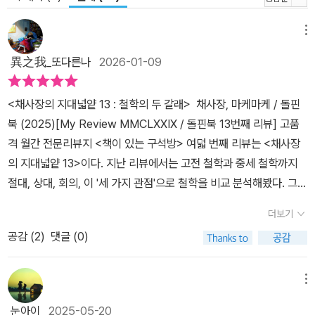
알 수 있어요. 2. 내가 배운 철학 사상이 절대주의, 상대주의, 회의주
의 중 어디에 속하는지 찾아보아요. 3. [채사장의 핵심 노트]에서 철
메뉴
학의 핵심단어를 찾아봐요. 4. [마스터의 보고서]를 보며 더 궁금한
異之我_또다른나
2026-01-09
지식들을 연결해 봐요. 5. [최종 정리]에서 책 한 권을 간단하게 요약
하고, 주변 사람과 토론하면 더 재미있어요. # 부록 [철학사 연표] 인
<채사장의 지대넓얕 13 : 철학의 두 갈래> 채사장, 마케마케 / 돌핀
류의 역사와 함께 이어진 철학사의 흐름을 한눈에 파악해 보세요!
북 (2025)[My Review MMCLXXIX / 돌핀북 13번째 리뷰] 고품
격 월간 전문리뷰지 <책이 있는 구석방> 여덟 번째 리뷰는 <채사장
의 지대넓얕 13>이다. 지난 리뷰에서는 고전 철학과 중세 철학까지
절대, 상대, 회의, 이 '세 가지 관점'으로 철학을 비교 분석해봤다. 그럼
이어지는 근대 철학은 '어떻게' 펼쳐질까? 사실 철학을 공부하기는 매
더보기
우 어렵다. 일단 말이 너무 어렵기 때문이다. 그 말 한마디에 집중하다
공감 (
2
)
댓글 (0)
보면 전체를 놓치기 십상이고, 전체를 넓게 보다보면 우리가 기억해
야할 나무들이 어디에 있는지 헷갈리기 십상이기 때문이다. 그래서
총체적으로 어려운 것 투성이다. 이런 철학을 논리정연하게 풀어서
메뉴
설명할 수 있다면 얼마나 해박한 지식에 통달해야 하는지 짐작조차
눈아이
2025-05-20