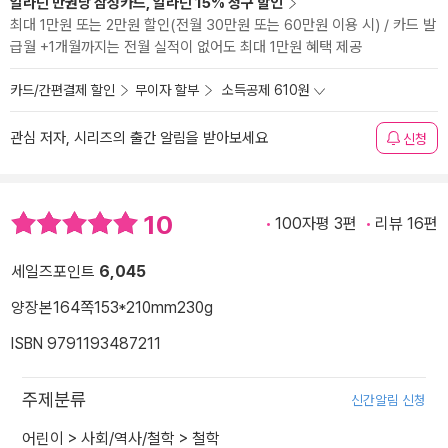
알라딘 만권당 삼성카드, 알라딘 15% 청구 할인
최대 1만원 또는 2만원 할인(전월 30만원 또는 60만원 이용 시) / 카드 발
급월 +1개월까지는 전월 실적이 없어도 최대 1만원 혜택 제공
카드/간편결제 할인
무이자 할부
소득공제 610원
관심 저자, 시리즈의 출간 알림을 받아보세요
신청
10
100자평 3편
리뷰 16편
세일즈포인트
6,045
양장본
164쪽
153*210mm
230g
ISBN 9791193487211
주제분류
신간알림 신청
어린이
>
사회/역사/철학
>
철학