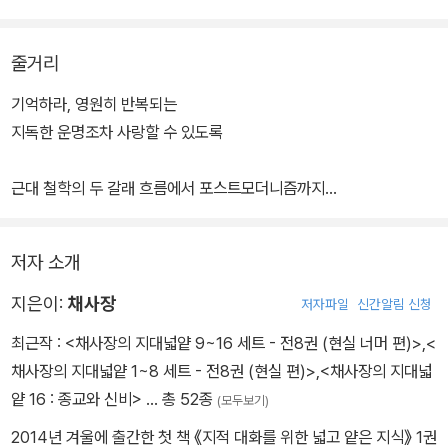
심적인 질문이 된다. 혼탁한 사회일수록 기본을 생각해야 한다. 무엇
을 묻고 어떤 답을 추구할 것인가? 우리는 어떤 시선을 갖고 어떻게
줄거리
살아야 하는가? 지금 이 시대의 아이들에게 철학이 필요한 이유다.
기억하라, 영원히 반복되는
지독한 운명조차 사랑할 수 있도록
근대 철학의 두 갈래 흐름에서 포스트모더니즘까지
지혜의 빛을 따라가는 특별한 여행!
저자 소개
중세의 길고 어두운 터널을 빠져나온 채 일행. 근대의 아침이 밝아오
기를 기다리며 그들 발 앞에 놓인 희미한 빛을 따라 걷는다. 그런데 그
지은이:
채사장
저자파일
신간알림 신청
빛이 별안간 두 갈래로 나뉘자, 채는 이것이 합리론과 경험론의 두 갈
최근작 :
<채사장의 지대넓얕 9~16 세트 - 전8권 (현실 너머 편)>
,
<
래 길임을 파악한다. 비록 길이 나뉘더라도 이 모든 것이 진리를 찾는
채사장의 지대넓얕 1~8 세트 - 전8권 (현실 편)>
,
<채사장의 지대넓
과정이라면, 언젠가 하나로 만날 것임을 직감하는 알파. 그렇게 채와
얕 16 : 종교와 신비>
… 총 52종
(모두보기)
알파는 두 길을 나누어서 걸어 보기로 한다.
2014년 겨울에 출간한 첫 책 《지적 대화를 위한 넓고 얕은 지식》 1권
합리론의 길을 따라간 채와 피노가 도착한 곳은 다름 아닌 데카르트