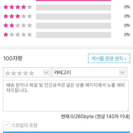
했다. 21세기는 다채로운 이념과 사상이 존중받는 것처럼 보인다. 그
0%
러나 한편으로 현대인들은 획일화된 가치 안에서 무한 경쟁에 내몰리
0%
고 남과 다른 생각은 갈등과 배제의 대상이 된다. 무한한 기술의 진보
0%
를 경험하는 동시에 욕망과 권력 앞에서 무기력하게 주저앉기도 한
0%
다. 아이들이 살아가야 할 시대에 진짜 필요한 건 기술이나 이론이 아
니라 철학적 시선일지도 모른다. 인류의 이성과 경험은 과연 등대처
럼 이 시기를 비춰 줄까? 어린이들이 독서의 경험을 통해 미래를 밝
100자평
게시물 운영 원칙
혀 줄 빛을 찾기를 바란다. 출간 즉시 베스트셀러 소년한국 우수 어린
이 도서 선정 독자들의 리뷰가 증명하는 최고의 어린이 인문학 도서
카테고리
그 어느 때보다 방대한 학습 자료가 책과 미디어를 통해 쏟아지는 시
대다. 오늘날의 아이들은 수많은 정보를 받아들이지만 그 지식을 하
나로 꿰어 나의 생각으로 소화할 시간과 여력이 부족할지도 모른다.
무엇보다 필요한 건 지식의 흐름을 연결하고 나의 것으로 만드는 게
아닐까. ‘내 생각’을 이야기하는 것은 외우는 공부로 되지 않는다. 숨
현재
0
/280byte (한글 140자 이내)
겨진 의미와 맥락을 이해하고 현실에 적용시키는 능력이 요구되는 아
스포일러 포함
이들에게 이 책은 훌륭한 선생님이자 토론자가 되어 줄 것이다. 지식