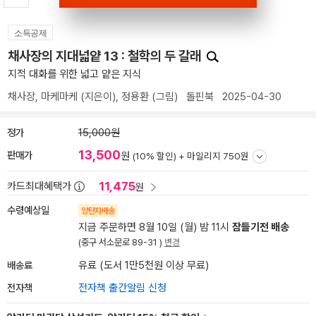
소득공제
채사장의 지대넓얕 13 : 철학의 두 갈래
지적 대화를 위한 넓고 얕은 지식
채사장
,
마케마케
(지은이),
정용환
(그림)
돌핀북
2025-04-30
정가
15,000원
13,500
판매가
원
(10% 할인) +
마일리지 750원
11,475
카드최대혜택가
원
수령예상일
양탄자배송
지금 주문하면 8월 10일 (월) 밤 11시
잠들기전 배송
(중구 서소문로 89-31 )
변경
배송료
유료 (도서 1만5천원 이상 무료)
전자책
전자책 출간알림 신청