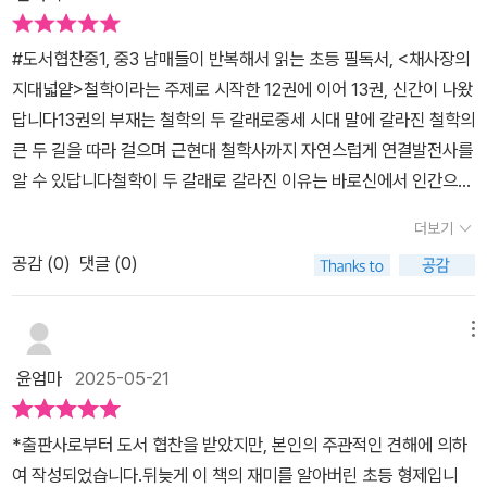
하기 힘든 것이 철학이다. 하지만 '천리길도 한 걸음부터'라고 했다.
우리에겐 채사장이 있지 않은가. 채사장이 가는 길을 잘 따라가다보
#도서협찬중1, 중3 남매들이 반복해서 읽는 초등 필독서, <채사장의
면 어느새 '철학의 실마리'를 잡고 있는 자신을 발견하게 될 것이다.
지대넓얕>철학이라는 주제로 시작한 12권에 이어 13권, 신간이 나왔
어차피 먼 길 떠나야 할테니 차근차근 따라오면 된다. 어려울수록 돌
답니다13권의 부재는 철학의 두 갈래로중세 시대 말에 갈라진 철학의
아가라고 하지 않던가. 서두르지 말자. 이 책이 반드시 도와줄 테니 말
큰 두 길을 따라 걸으며 근현대 철학사까지 자연스럽게 연결발전사를
이다.<채사장의 지대넓얕 13>의 관점 포인트 : 고대 철학에서는 '진
알 수 있답니다철학이 두 갈래로 갈라진 이유는 바로신에서 인간으로
리란 무엇인가?'에 집중했다. 그래서 소크라테스도 '진리'는 자신의
중심이 옮겨오면서인데요왜 이런 현상이 일어났는지...중세 철학이
무지를 깨닫고 인정하는 순간부터 알 수 있다고 했고, 플라톤도 '진
더보기
왜 흔들릴 수밖에 없었는지 사회, 종교적인 부분으로 설명해 주기에
리'는 모든 사물의 본질인 이데아를 깨달으면 알 수 있다고 했으며, 아
공감 (
0
)
댓글 (0)
과정이 이해가 된다고 하더라고요알파와 채가 만난 철학자들과의 대
리스토텔레스도 '진리'는 뜬 구름속에 있는 것이 아니라 '현실'에 있으
화 속에서 철학의 갈래를 배우지만쏙쏙 정리가 잘 안된다면채사장이
니 형상과 질료가 무엇이고, 그 '변화'에 주목하면 알 수 있다고 말했
핵심 노트로 확인할 수 있어요합리론, 회의주의라는 단어 자체도 어
메뉴
다. 중세로 넘어와서도 '진리'는 신학에 있다고 말했다. 그래서 아우구
려울 수 있는 아이들이지만철학이라는 것은 끊임없이 '왜'라는 질문을
스티누스는 '플라톤의 이데아'를 바탕으로 교부철학을 창시했으며, 토
윤엄마
2025-05-21
던지며 생각하며 확장하고 틀을 만들어 가는 과정이잖아요하지만요
마스 아퀴나스는 '아리스토텔레스'를 주목하며 <신학대전>이란 책으
즘 아이들은 숏츠 등 너무나 짧고 자극적인 영상에 길들여져 있고시
로 신학을 집대성하며 스콜라철학을 완성했다. 그리고 수많은 사람들
*출판사로부터 도서 협찬을 받았지만, 본인의 주관적인 견해에 의하
각, 청각적인 부분에 노출이 되다보니오래 무엇을 보고 생각하고 다
이 '진리'가 무엇인지 골똘히 연구했다.그런데 르네상스를 맞이하자
여 작성되었습니다.뒤늦게 이 책의 재미를 알아버린 초등 형제입니
시 한번 내 것으로 정리하고 받아들이는 과정이 매우 부족하다고 생