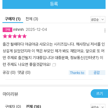
만큼 중요한 것은 생각하는 힘이다. 1. 국내 최초, 어린이를 위한 본격
등록
인문학 스토리 만화! 인문학과 과학의 핵심 지식만 쉽고 재미있게 전
달해 어렵고 복잡한 인문학을 이해하기 쉽게 하나의 줄기로 꿰어 준
구매자 (1)
전체 (3)
다 2. 세상을 살아가는 데 필요한 ‘진짜 지식’ 제공 절대주의, 상대주
mhmh
2025-12-04
의, 회의주의, 아리스토텔레스의 삼단논법과 합리주의, 경험주의 등
메뉴
학교에서 배우는 학습 내용을 담아내되, 학교에서도 가르쳐 주지 않
는 진짜 지식을 알려 준다 3. 지금까지 본 적 없는 교양 만화 형식, 소
출간 될때마다 야금야금 사모으는 시리즈입니다. 채사장님 저서를 인
장 가치 100%! 이제껏 나온 학습만화와는 차별화된 글과 그림으로
상깊게 읽었던지라 이 책은 부모인 제가 봐도 재밌어요. 앞으로 또 어
단편적인 정보만 제공하지 않고 스스로 생각하는 힘, 세상을 보는 눈
떤 주제로 출간될지 기대중입니다! 대중문화, 정보통신(인터넷?) 이
을 길러 준다 4. 두뇌를 자극하는 스토리 + 마음을 자극하는 지식 주
런 주제도 나오면 좋을것같아요!
인공 알파가 고군분투하며 온몸으로 세계를 살아가는 이야기를 통해
공감 (
0
)
댓글 (0)
머리를 깨우치는 스토리 + 마음을 울리는 지식이라는 색다른 독서 체
험을 맛볼 수 있다 5. 세계와 삶의 모든 것을 설명해 줄 지식 시리즈
중요한 건 숲을 보는 것! 어린이가 세계를 넓게 이해하게 도와주고 앞
쓰기
마이리뷰
으로 어떻게 살아야 하는지, 지식을 넘어 지혜를 알려 준다 이 책을 읽
는 방법 1. 이야기 속 주인공의 행보를 따라가다 보면 정보의 흐름을
구매자 (0)
전체 (16)