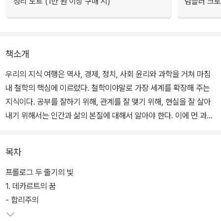
정리 노트 (1만 원 이상 구매 시)
텀블러 크로
책소개
우리의 지식 여행은 역사, 경제, 정치, 사회 윤리와 과학을 거쳐 마침
내 철학의 핵심에 이르렀다. 철학이야말로 가장 세계를 확장해 주는
지식이다. 공부를 잘하기 위해, 관계를 잘 맺기 위해, 현실을 잘 살아
내기 위해서는 인간과 삶의 본질에 대해서 알아야 한다. 이에 먼 과거
에서부터 철학자들은 질문을 멈추지 않았다. ‘나는 누구인가?’ ‘세계
란 무엇인가?’ ‘진리는 어디에 있는가?’
목차
이 끈질긴 질문은 이제까지는 학교와 일상에 밀려난 것이었을 수도
프롤로그 두 줄기의 빛
있지만, 지금처럼 혼란스러운 시대에는 더욱 절실해진다. 복잡한 정
1. 데카르트의 꿈
치 사회, 어려운 경제 상황, 인간과 기계의 갈등, 진짜와 가짜의 혼재,
- 합리주의
보여 주기 위한 삶과 실존하는 삶이 혼재한 지금 이 사회에서 가장 핵