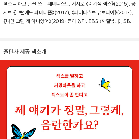
섹스를 하고 글을 쓰는 페미니스트. 저서로 《이기적 섹스》(2015), 공
저로 《그럼에도 페미니즘》(2017), 《페미니스트 유토피아》(2017),
《나만 그런 게 아니었어》(2019) 등이 있다. EBS 〈까칠남녀〉, SBS
〈정치를 한다면〉과 〈SBS 스페셜〉 등 다양한 방송에도 출연했다. 클
래식 음악계 성폭력을 고발한 성폭력 피해 생존자이기도 하다. 퀴어
오케스트라 무지개음악대에서 오보에 연주자로 활동하며, 고양이 까
출판사 제공 책소개
미, 복순 그리고 파트너 벨라와 함께 살고 있다. http://eunhasun.c
om