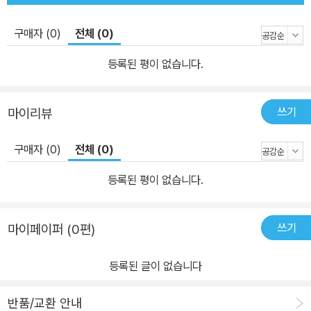
로 초청 승인하다니 전주시는 제정신이냐”라는 현수막이 걸려도 “딜
도만큼 평화로운 물건이 세상에 또 어디 있다고” 코웃음 치는 그다.
구매자 (0)
전체 (0)
인권을 말하는 이런저런 자리에 초청받을 때마다 곤욕을 치르니 활동
등록된 평이 없습니다.
명을 바꿀까 고민도 한다. ‘은하선’이라는 이름이 하도 욕을 먹으니 무
겁게 느껴졌던 탓이다. 그러나 그는 자신을 향한 사람들의 혐오가 말
그대로 자신을 향하는 게 아님을 안다. ‘은하선은 물러가라’는 외침은
쓰기
마이리뷰
페미니스트, 섹스를 말하는 여자, 성소수자더러 물러나라고 외치는
소리임을 그는 알고 있다. “문제는 ‘혐오’이지 ‘은하선’이 아니다”라고
구매자 (0)
전체 (0)
말하는 그의 단언에 무거운 마음으로 고개를 끄덕이게 되다가도, 뒤
등록된 평이 없습니다.
이어 “섹스토이 사업을 그만두면 가장 슬퍼할 사람은 내가 아니라 바
로 그들(혐오세력)일 것”이라 농담하는 은하선의 강단 가득한 문장들
을 읽다보면 어느새 입꼬리가 올라간다. 싸울 수 있는 만큼 싸우되 웃
쓰기
마이페이퍼 (0편)
음과 농담을 잃지 않기 자신의 경험과 삶으로 혐오와 차별을 조목조
목 고발하고 싸우면서도 끝까지 숨지도 농담을 잃지도 않는 사람. 은
등록된 글이 없습니다
하선은 현실의 고루함과 잔혹함에 맞서다 기어이 해학의 경지에 오
른, 수많은 퀴어 페미니스트 중 한 사람이다. 대표하려 든 적 없으나
반품/교환 안내