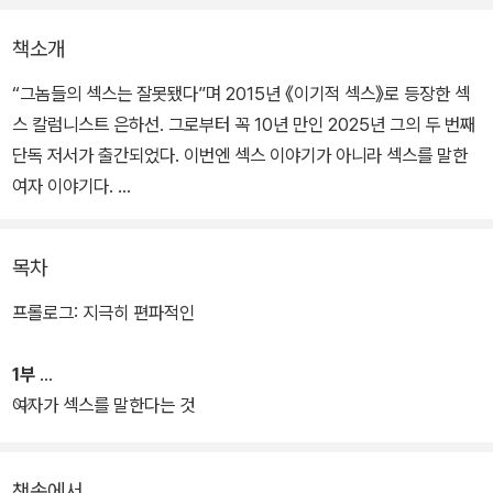
책소개
“그놈들의 섹스는 잘못됐다”며 2015년 《이기적 섹스》로 등장한 섹
스 칼럼니스트 은하선. 그로부터 꼭 10년 만인 2025년 그의 두 번째
단독 저서가 출간되었다. 이번엔 섹스 이야기가 아니라 섹스를 말한
여자 이야기다.
섹스를 말하고, 바이섹슈얼(양성애자)이라 커밍아웃하고, 섹스토이
목차
를 파는 여자에게 지난 10년간 과연 무슨 일이 일어났을까? 페미니즘
리부트 이후 10년이기도 한 이 시간은 얼굴을 드러내고 활발히 활동
프롤로그: 지극히 편파적인
한 한 명의 페미니스트에게 어떤 일상으로 경험되었을까?
1부
하고 싶은 말을 한다는 이유로 순식간에 ‘음란한’ 여자로 몰리기, ‘감
여자가 섹스를 말한다는 것
히’ 여자가 얼굴을 드러내면서 성을 ‘떠들’ 때 어떤 세상이 펼쳐지는지
은하선은 자신의 삶으로 이야기한다. 지난한 혐오와 차별, 온갖 성적
책속에서