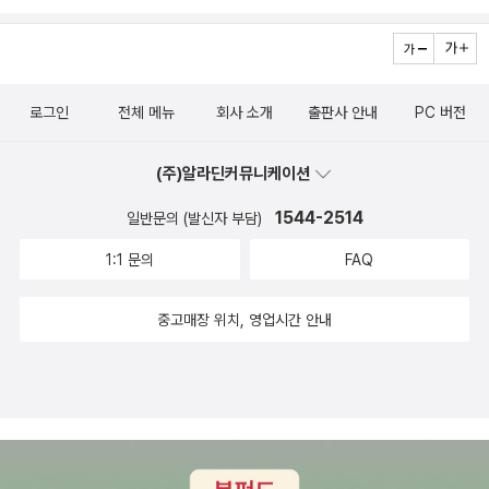
하필이면(?) 텔레비전에 나가는 바람에 많은 걸 대표하게 된 사람. 그
때문에 ‘은하선’이라는 이름 하나로 무차별 혐오 폭격을 맞으면서도
투쟁과 재미와 농담 중 그 무엇도 놓지 않은 그에게 고마운 마음까지
든다면 지나친 감상일까. 여자가 섹스를 말한다고 난리, 페미니스트
로그인
전체 메뉴
회사 소개
출판사 안내
PC 버전
라면서 탈코를 안 한다고 난리, 양성애자면 그냥 남자를 만나면 되지
왜 커밍아웃까지 하느냐고 난리, 섹스토이를 판다고 난리, 섹스 좋아
(주)알라딘커뮤니케이션
한다면서 미투에 목소리를 내느냐고 난리. 한 여자가 그저 자기 자신
1544-2514
일반문의 (발신자 부담)
으로 살겠다는데 세상은 이 여자의 온갖 것들이 다 ‘음란’하고 ‘문
란’하다며 조용히 하라고 난리법석이다. 그럴수록 더 시끄럽게 떠드
1:1 문의
FAQ
는 그가, “제 얘기가 그렇게 음란한가요?” 되묻는 그가, 제자리걸음
만 하는 것 같을 때면 그저 맛있는 무를 떠올린다는 그가, 이 존재가
중고매장 위치, 영업시간 안내
어쩐지 위로가 된다. 웃으면서 싸우고, 농담을 잃지 말자고 다짐하게
된다. 세상이 뭐라든 자기 자리에서 일상의 투쟁을 지속해온 사람. 그
가 지난 10여 년의 이야기를 이렇게 또 책으로 냈다.