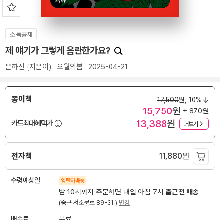
소득공제
제 얘기가 그렇게 음란한가요?
은하선
(지은이)
오월의봄
2025-04-21
종이책
17,500
원,
10%
15,750
원
+ 870원
13,388
원
카드최대혜택가
더보기
전자책
11,880
원
수령예상일
양탄자배송
밤 10시까지 주문하면 내일 아침 7시
출근전 배송
(중구 서소문로 89-31 )
변경
배송료
무료