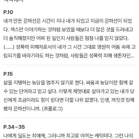
모욕이 판치는 난장판에도 불구하고, 더 시끄럽게 드러내고 계속해서
떠드는 한 페미니스트의 존재가 상쾌한 웃음을 불러일으킨다.
P.10
내가 만든 은하선은 시간이 지나 내가 되었고 지금의 은하선이 되었
다. 섹스만 이야기하는 것처럼 보였을 때보다 더 많은 것을 드러내고
더 솔직해졌지만 어찌 된 일인지 사람들은 점점 나를 믿지 않았다.
(……) 성폭력 피해자로서의 내가 그 시간 그대로 영원히 어둠 속에 고
립되기를 바라기라도 하는 것처럼, 사람들은 성폭력 피해 생존자인
내가 주체적으로 섹스를 즐기는 한 여성으로 성장했다는 사실을 믿지
않았다. (프롤로그)
P.15
삶을 지탱하는 농담을 멈추지 않기로 한다. 싸움과 농담이란 함께 갈
수 있는 단어라고 믿고 싶다. 이렇게 제멋대로 살아가고 있는 내가 당
신에게 조금이라도 힘이 된다면 더할 나위 없겠다. 인생, 까짓것 망해
봤자 은하선이니까. (프롤로그)
P.34~35
나에게 딜도는 최애캐, 그러니까 최고로 아끼는 캐릭터다. 그런 나의