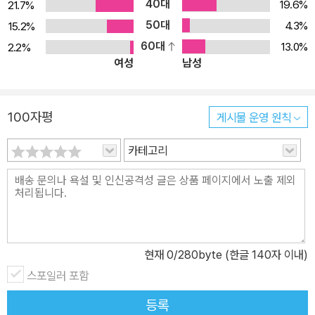
40대
19.6%
21.7%
게 남은 굵직한 ‘사건’들을 이 책의 이야기들로 소환하지만, 단지 고발
50대
을 위해서는 아니다. 그보다는 자신이 경험하고 투쟁한 혐오와 차별
4.3%
15.2%
의 순간들에서 기어이 길어올린 통찰을 공유하고, 이를 통해 여성과
60대
13.0%
2.2%
여성
남성
성소수자들은 물론이고 특히나 ‘차별주의자’들에게 끊임없이 말을 걸
기 위함에 가깝다. 자신이 겪은 상황들이 어째서 어처구니없는 것인
지, 그럼에도 거기서 무엇을 배우고 어떻게 나아갔는지, 우리가 함께
100자평
게시물 운영 원칙
생각해볼 지점들은 무엇인지 그는 자신의 경험들을 풀어놓으며 계속
해서 말을 건다. 문제는 은하선이 아니다 성적 모욕을 주고자 희롱하
카테고리
는 인터넷창의 댓글들은 일상이고, 뱉은 말의 일부가 편집되고 왜곡
되어 혐오의 불쏘시개가 되는 것도 다반사, 급기야는 은하선이 가는
곳마다 혐오세력이 따라붙는다. “은하선은 물러가라, 물러가라, 물러
가라” 구호를 외치며 특강 자리가 마련된 강의실 앞에 그들이 진을 친
다. 하지만 파이터의 기세가 남다른 그이기에, 결코 그들의 요청대로
현재
0
/280byte (한글 140자 이내)
물러나는 법이 없다. “주최 측에 마이크 볼륨을 최대로 올려달라고 요
스포일러 포함
청”하고 “낼 수 있는 한 가장 큰 목소리로” 두 시간여의 강의를 이끌
어나가는 것이 그의 투쟁 방식이다. “성인용품 업체 대표를 인권 강사
등록