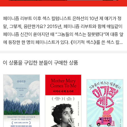
페미니즘 리부트 이후 섹스 칼럼니스트 은하선의 10년 제 얘기가 정
말, 그렇게, 음란한가요? 2015년, 페미니즘 리부트와 함께 매일같이
페미니즘 신간이 쏟아지던 때 “그놈들의 섹스는 잘못됐다”며 대중 앞
에 등장한 한 명의 페미니스트가 있다. 《이기적 섹스》를 쓴 섹스 칼럼
니스트 은하선이다. 페미니스트 여성의 관점에서 섹스와 성을 말한
이 책은 순식간에 많은 독자의 호응을 얻었다. 그로부터 10년, 은하선
이 상품을 구입한 분들이 구매한 상품
은 그사이 계속해서 섹스를 쓰고 말하며 EBS 〈까칠남녀〉 등 다양한
방송에 출연하고 여러 지역에서 강의도 했다. 주로 페미니즘과 성소
수자에 대한 이야기였고 본질적으로는 한국사회의 뿌리 깊은 여성혐
오와 여성/성소수자 차별에 관한 이야기였다. 바이섹슈얼(양성애자)
임을 커밍아웃하고 파트너의 존재를 숨기지 않았으며 글, 방송, 강의
어디에서든 그저 자유롭게 자기 자신으로 사는 삶을 이야기했다. 그
러나 섹스를 쓰고 말한다는 이유로, 성소수자라는 이유로, 섹스토이
를 판매한다는 이유로, ‘그럼에도’ 얼굴을 드러내고 ‘나댄다’는 이유로