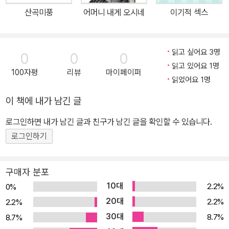
혐오세력의 끈질긴 괴롭힘에 시달렸다. 그들은 온라인과 오프라인을
산곡미풍
어머니 내게 오시네
이기적 섹스
가리지 않고 온갖 성적 모욕과 혐오의 난장판을 만들며 은하선을 ‘음
란한 여자’로, ‘나라의 근간을 해치고 사회 질서를 흐리는 가정/국가
파괴범’으로, ‘아이들을 죽이는 유해한 인간’으로 낙인찍기를 멈추지
읽고 싶어요 3명
0
0
0
않았다. 이 책에 담긴 이야기들은 그러한 낙인찍기 속에서 페미니즘
읽고 있어요 1명
100자평
리뷰
마이페이퍼
리부트 이후 10여 년의 일상이 어떠했는지를 고백하는 “지극히 은하
읽었어요 1명
선 중심적인 글들”(14쪽)이다. 한국에서 ‘평범한’ 페미니스트가 텔레
이 책에 내가 남긴 글
비전에 나올 정도로 얼굴과 이름이 알려지면 어떤 일상을 맞닥뜨리게
되는지, 은하선은 자신의 경험으로 들려준다. 욕하고 돌아서는 게 아
로그인하면 내가 남긴 글과 친구가 남긴 글을 확인할 수 있습니다.
니라 맞서고 싸우고 배우기 저자가 맞닥뜨린 혐오와 차별의 순간들은
로그인하기
지리멸렬하다. 섹스 칼럼니스트, 페미니스트, 바이섹슈얼, 섹스토이,
사람들은 그런 키워드들을 곧장 여성혐오/성소수자혐오와 연결짓는
구매자 분포
다. 섹스를 얼마나 많이 했으면 글까지 쓰느냐는 코웃음, ‘딜도팔이’라
10대
2.2%
0%
는 조롱, 오래된 관계의 파트너가 있는데도 좀처럼 인지되질 않고 언
20대
2.2%
2.2%
제든 ‘깨질 수 있는 관계’처럼 여겨지는 차별적 인식 등 사적인 영역과
30대
8.7%
8.7%
공적인 영역을 가리지 않는다. 은하선은 그런 순간들 중 유독 강렬하