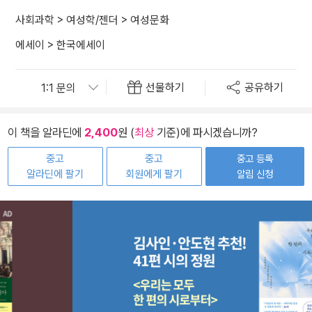
사회과학
>
여성학/젠더
>
여성문화
에세이
>
한국에세이
선물하기
공유하기
이 책을 알라딘에
2,400
원 (
최상
기준)에 파시겠습니까?
중고
중고
중고 등록
알라딘에 팔기
회원에게 팔기
알림 신청