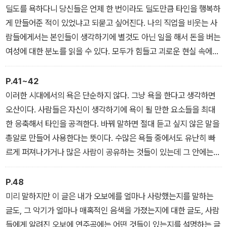
딜도를 욕하다니 당신들은 언제 한 번이라도 딜도만큼 타인을 행복하
게 만들어준 적이 있었냐고 되묻고 싶어진다. 나의 직업을 비웃는 사
람들에게서는 본인들이 생각하기에 별것도 아닌 일을 해서 돈을 버는
여성에 대한 분노를 읽을 수 있다. 모두가 힘들고 괴로운 현실 속에서
여자가 섹스라는 키워드를 가지고 돈을 벌고 있으니 얼마나 배알이
꼬이겠나. 만약 ‘딜도팔이’라는 단어를 순수하게 나의 사업을 홍보해
P.41~42
주기 위해서 “은하선은 딜도도 팔아. 딜도 사고 싶으면 은하선한테 가
이러한 시대에서의 욕은 단순하지 않다. 그냥 욕을 한다고 생각하면
면 돼”라는 뜻으로 사용한 분들이 계셨다면 오해해서 정말 미안하다.
오산이다. 사람들은 자신이 생각하기에 욕이 될 만한 요소들을 최대
(여자가 섹스를 말한다는 것)
한 응축해서 타인을 공격한다. 바꿔 말하면 절대 듣고 싶지 않은 말을
총알로 만들어 사용한다는 뜻이다. 수많은 욕들 중에서도 유난히 빠
르게 퍼져나가거나 많은 사람이 공유하는 것들이 있는데 그 안에는
대개 어떤 두려움이나 공포가 숨어 있고, 이는 대체로 사회적 소수자
차별과 맞닿아 있다. 욕은 사용하는 사람이 가지고 있는 두려움뿐만
P.48
아니라 사회적으로 어떤 차별과 혐오, 선입견이 만연한가를 보여주는
미리 말하지만 이 글은 내가 오보에를 얼마나 사랑했는지를 말하는
거울과 같은 존재다. (‘갤럭시 보지’ 은하선)
글도, 그 악기가 얼마나 매혹적인 음색을 가졌는지에 대한 글도, 사람
들에게 알려진 오보에 연주곡에는 어떤 것들이 있는지를 설명하는 글