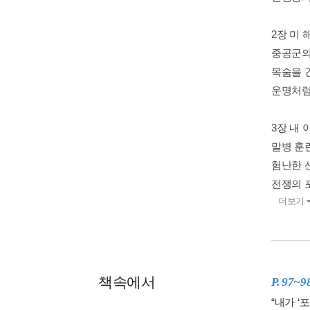
2장 미
중공군의
목숨을 
운명처럼
3장 내
말병 훈
험난한 
전쟁의 
더보기
책속에서
P. 97~9
“내가 ‘