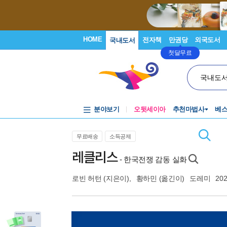
HOME
전자책
만권당
외국도서
국내도서
첫달무료
국내도
분야보기
오뒷세이아
추천마법사
베
무료배송
소득공제
레클리스
- 한국전쟁 감동 실화
로빈 허턴
(지은이),
황하민
(옮긴이)
도레미
202