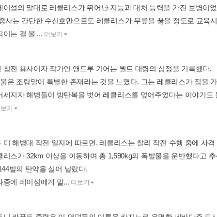
레이섬의 말대로 레클리스가 뛰어난 지능과 대처 능력을 가진 보병이었
 중사는 간단한 수신호만으로도 레클리스가 무릎을 꿇을 정도로 교육시
이는 걸 볼 ...
더보기
 참전 용사이자 작가인 앤드루 기어는 월트 대령의 심정을 기록했다.
은 붉은 조랑말이 특별한 존재라는 것을 느꼈다. 그는 레클리스가 짐을 
거세지자 해병들이 방탄복을 벗어 레클리스를 덮어주었다는 이야기도 들
더보기
 미 해병대 작전 일지에 따르면, 레클리스는 찰리 작전 수행 중에 사격
리스가 32km 이상을 이동하며 총 1,590kg의 폭발물을 운반했다고 
144발의 탄약을 실어 날랐다.
나중에 레이섬에게 말...
더보기
토니 카푸토 중령은 이 언덕들의 이름을 카지노로 유명한 네바다주 도시