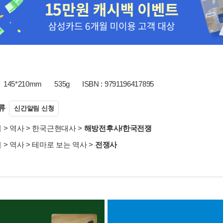
145*210mm
535g
ISBN : 9791196417895
류
신간알림 신청
서
>
역사
>
한국근현대사
>
해방전후사/한국전쟁
서
>
역사
>
테마로 보는 역사
>
전쟁사