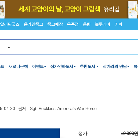
알라딘굿즈
온라인중고
중고매장
우주점
음반
블루레이
커피
서
스트
새로나온책
이벤트
정가인하도서
추천도서
작가와의 만남
북
5-04-20
원제 : Sgt. Reckless: America’s War Horse
정가
19,800