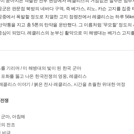
00발이 쏟아지는 격렬한 전투 현장에서 레클리스의 거침없는 질주는 멈추
공군은 판문점 북방의 네바다 구역, 즉 베가스, 리노, 카슨 고지를 집
공중에서 폭발할 정도로 치열한 고지 점령전에서 레클리스는 하루 56km
 탄약통을 지고 총 5톤의 탄약을 운반했다. 그 이름처럼 ‘무모할’ 정도
중심이 되었다. 레클리스의 눈부신 활약으로 미 해병대는 베가스 고지를
를 기리며 / 미 해병대의 빛이 된 한국 군마
/ 포화를 뚫고 나온 한국전쟁의 영웅, 레클리스
 레클리스 이야기 / 붉은 전사 레클리스, 시간을 초월한 위대한 여정
국전쟁
 군마, 아침해
의 전조
 비극