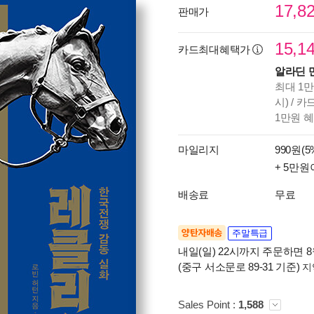
17,8
판매가
15,1
카드최대혜택가
알라딘 
최대 1만
시) / 
1만원 
마일리지
990원(5
+ 5만원
배송료
무료
양탄자배송
주말특급
내일(일) 22시까지 주문하면 8월
(중구 서소문로 89-31 기준)
지
Sales Point :
1,588