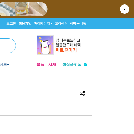
로그인
회원가입
마이페이지
고객센터
장바구니
(0)
투비컨티뉴드
펀드
북플
서재
창작플랫폼
투비컨티뉴드
원