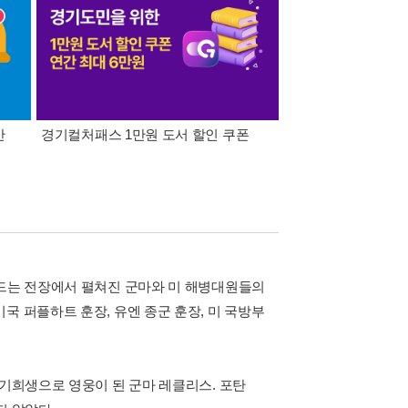
간
경기컬처패스 1만원 도서 할인 쿠폰
삼성카드가 쏜다! 알라
나드는 전장에서 펼쳐진 군마와 미 해병대원들의
국 퍼플하트 훈장, 유엔 종군 훈장, 미 국방부
자기희생으로 영웅이 된 군마 레클리스. 포탄