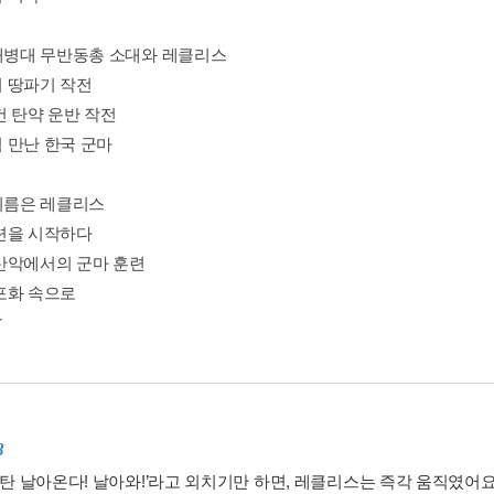
 해병대 무반동총 소대와 레클리스
 땅파기 작전
건 탄약 운반 작전
 만난 한국 군마
 이름은 레클리스
련을 시작하다
산악에서의 군마 훈련
포화 속으로
8
포탄 날아온다! 날아와!’라고 외치기만 하면, 레클리스는 즉각 움직였어요.