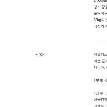
14,0
당시 중
포탄이 
88kg의
작전의 
목차
레클리스
여는 글 
제주마,
1부 한
1장 한국
한국전쟁
전쟁통의