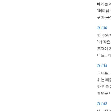
베리는 
“레이섬
귀가 움직
P. 130
한국전쟁
“이 작
포격이 
버트...
P. 134
피더슨과
위는 레클
하루 총 
콜먼은 
P. 142
대대장 