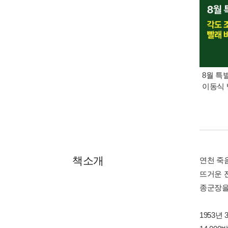
8월 특
이동식 
책소개
연천 죽
뜨거운 
종군장을
1953