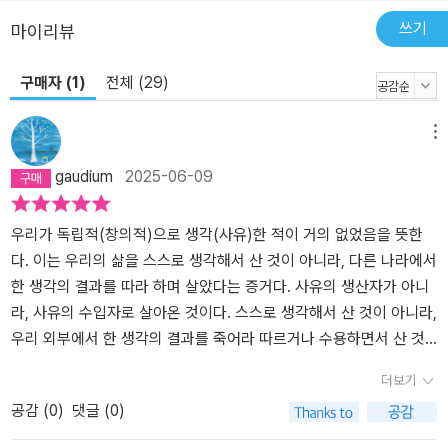
이게 하는 것은 도대체 무엇인가." 〈추수〉 편에는 발이 하나인 기가 발
쓰기
마이리뷰
이 많은 노래기를 부러워하고, 노래기는 발 없이 빨리 가는 뱀을 부러
워하고, 뱀은 더 빠른 바람을 부러워하는 이야기가 나온다. 각각은 자
구매자 (1)
전체 (29)
신을 왜 부러워하는지 알지 못한다. 또 조나라에 춤을 배우러 갔다가
춤을 배우지도 못하고 자기 걸음걸이마저 잃어버리는 연나라 시골 청
메뉴
년 이야기도 등장한다. 제대로 된 자기의 것을 갖지 못하고 남의 것만
을 부러워하여 따라하는 것을 경계해야 한다는 《장자》의 이야기들은
gaudium
2025-06-09
지금 꼭 필요한 것이 아닐까. 이런 혼란과 불안감을 겪는 우리가 해야
할 것은 장자의 가르침대로 '정해진 마음'에 갇히지 않는 것, 각자가
우리가 독립적(창의적)으로 생각(사유)한 적이 거의 없었음을 뜻한
개별자로서 자신만의 독립성을 갖추고, 자기 내면의 크기를 키워 세
다. 이는 우리의 삶을 스스로 생각해서 산 것이 아니라, 다른 나라에서
상에 휘둘리지 않고 나아가는 것 아닐까. 앞서 말한 장자에 대한 오해
한 생각의 결과를 따라 하며 살았다는 증거다. 사유의 생산자가 아니
는 아마 인생의 무상함을 이야기하는 '호접지몽' 때문에 생겼을지도
라, 사유의 수입자로 살아온 것이다. 스스로 생각해서 산 것이 아니라,
모른다. 그러나 정작 장자 철학은 매우 현실적이다. 개인의 반성과 각
우리 외부에서 한 생각의 결과를 죽어라 따르거나 수용하면서 산 것
성을 강조하며, 내면의 함량을 키워 멈추지 않고 다음으로 나아갈 것
이다. 우리가 아직 선도 국가가 아니라, 추격 국가임을 드러낸다. 이것
더보기
을 이야기한다. 장자는 마침 지금 우리에게 필요한 답을 갖고 있다. 우
이 사유의 종속성에서 비롯된 결과다.-알라딘 eBook <삶의 실력, 장
리가 고전을 찾아 읽는 이유는 시간이 흘러도 변하지 않는 인간과 공
공감 (
0
)
댓글 (0)
자> (최진석 지음) 중에서사유의 종속성에 빠져서 오래 살다 보면,
동체의 법칙, 나아가 세상의 도리를 깨닫는 것, 그리고 그것에 그치지
‘정해진 마음’에 갇혀 우선 마음이 작아진다. 마음이 작아지면 사람이