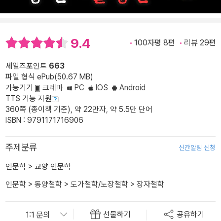
9.4
100자평 8편
리뷰 29편
세일즈포인트
663
파일 형식 ePub(50.67 MB)
가능기기
크레마
PC
IOS
Android
TTS 기능 지원
360쪽 (종이책 기준), 약 22만자, 약 5.5만 단어
ISBN : 9791171716906
주제분류
신간알림 신청
인문학
>
교양 인문학
인문학
>
동양철학
>
도가철학/노장철학
>
장자철학
선물하기
공유하기