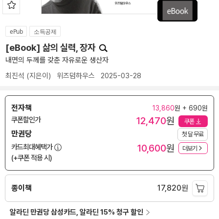
ePub
소득공제
[eBook] 삶의 실력, 장자
내면의 두께를 갖춘 자유로운 생산자
최진석
(지은이)
위즈덤하우스
2025-03-28
전자책
13,860
원 + 690원
12,470
원
쿠폰할인가
쿠폰
만권당
첫 달 무료
10,600
원
카드최대혜택가
더보기
(+쿠폰 적용 시)
종이책
17,820
원
알라딘 만권당 삼성카드, 알라딘 15% 청구 할인