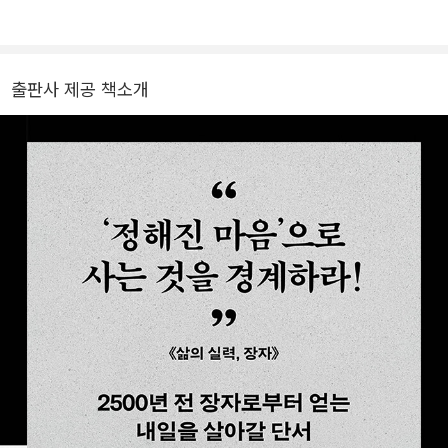
학교에서 당나라 초기 성현영(成玄英)의 장자 해석을 연구하여 철학
박사 학위를 받았다. 1998년부터 모교인 서강대학교 철학과 교수로
재직했으며, 2015년에 건명원(建明苑)을 설립하여 초대원장을 맡았
출판사 제공 책소개
다. 정년퇴임을 7년 이상 앞둔 2018년 대학 강단을 떠나 새로운 인생
으로 들어섰다. 2020년 사단법인 새말새몸짓을 설립하여 이사장으
로 있으며, 고향 함평에 새말새몸짓 기본학교를 세워 청년 인재를 양
성하는 데에 힘쓰고 있다. 삶의 지혜와 인문학적 통찰을 담은 강연 및
저술 활동을 활발히 하고 있으며, 지은 책으로 《생각하는 힘 노자 인
문학》 《나 홀로 읽는 도덕경》 《건너가는 자》 《인간이 그리는 무늬》
《탁월한 사유의 시선》 《경계에 흐르다》 《최진석의 대한민국 읽기》
등이 있다. 또 《장자철학》 《노장신론》 《노자의소》(공역) 등의 책을
우리말로 옮겼다.