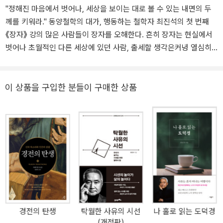
"정해진 마음에서 벗어나, 세상을 보이는 대로 볼 수 있는 내면의 두
께를 키워라." 동양철학의 대가, 행동하는 철학자 최진석의 첫 번째
《장자》 강의 많은 사람들이 장자를 오해한다. 흔히 장자는 현실에서
벗어나 초월적인 다른 세상에 있던 사람, 출세할 생각은커녕 열심히
살 생각도 없이 그냥 대충대충 사는 태도를 높게 보던 사상가로 생각
한다. 하지만 절대 그렇지 않다. 장자는 삶에, 현실에 적극적으로 밀착
해, 개인의 성장을 강조하고 실력 있는 삶을 살라고 독려하던 철학자
이 상품을 구입한 분들이 구매한 상품
였다. 《삶의 실력, 장자》는 지금까지 알지 못했던 장자를 면밀히 조명
하는 책이다. 우리나라를 대표하는 동양철학의 석학 최진석은 중국
베이징대학교에서 장자 해석을 연구하여 철학박사 학위를 받은 '장자
전문가'다. 그가 이 책을 통해 처음으로 장자를 이야기한다. 저자는
'장자 일인자'답게 포괄적인 통찰을 바탕으로, 많은 이들이 유독 어려
워하는 장자를 쉽게 이해할 수 있도록 설명한다. 최진석의 해설로 듣
는 《장자》의 핵심 구문과 의미는 그간 가졌던 장자에 대한 잘못된 인
식을 바로잡는 것은 물론, 장자 철학을 자신의 것으로 체화하도록 도
와준다. 자신의 존엄과 고유함을 잃고 타인과의 비교로 불안함과 두
경전의 탄생
탁월한 사유의 시선
나 홀로 읽는 도덕경
려움을 느끼는 현대인에게 반성과 각성을 게을리하지 않고 자기 내면
(개정판)