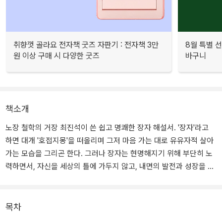
취향껏 골라요 전자책 굿즈 자판기 : 전자책 3만
8월 특별 선
원 이상 구매 시 다양한 굿즈
바구니
책소개
노장 철학의 거장 최진석이 쓴 쉽고 명쾌한 장자 해설서. '장자'라고
하면 대개 '호접지몽'을 떠올리며 그저 마음 가는 대로 유유자적 살아
가는 모습을 그리곤 한다. 그러나 장자는 현명해지기 위해 부단히 노
력하면서, 자신을 세상의 틀에 가두지 않고, 내면의 발전과 성장을 이
룬 자신에게 집중하는 '실력 있는 삶'을 살았다. 철학자 최진석이 고전
《장자》에 대한 고유한 해설을 바탕으로 장자가 가졌던 태도, 생각의
두께와 시선의 높이를 자세히 들여다본다. 세상의 굴레, 정해진 마음
목차
에서 벗어나 자기 함량을 키울 것을 강조한 장자 사상은 불확실한 시