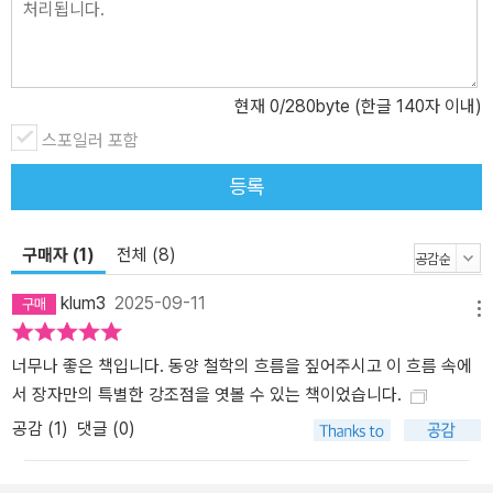
한 상상처럼 들리지만 장자가 정말 말하고 싶었던 것은 물고기가 성
장하기까지의 부단한 노고와 성실한 여정이다. 또 〈추수〉 편에서는 황
하의 신 '하백'과 바다의 신 '북해약'의 대화를 통해, 자신이 작고 보잘
현재
0
/280byte (한글 140자 이내)
것 없는 존재라는 사실보다 스스로 그것을 깨닫고 그 이후 자신의 함
스포일러 포함
량을 키우려는 태도가 더 중요하다는 것을 말한다. 자신이 좋아하는
것, 자신의 즐거움을 찾아 사는 '자쾌(自快)', 근원을 살피라는 '찰기
등록
시(察其始)', 특정한 이념에 갇힌 자신을 버려야 한다는 '오상아(吾
喪我)' 등 장자 사상에서 가장 중요하게 거론되는 개념들은 한 문장
구매자 (1)
전체 (8)
으로 쉽게 정리할 수 없을 만큼 심오하다. 심지어 장자는 이를 여러 편
의 이야기 안에 비밀스레 풀어놓았다. 《삶의 실력, 장자》는 《장자》를
klum3
2025-09-11
관통하는메시지가 담긴 핵심적인 부분들을 뽑아 진정한 뜻을 논한다.
메뉴
"모든 위대함의 출발점은 자기 자신" 내면의 두께를 쌓는 1인칭의 삶
너무나 좋은 책입니다. 동양 철학의 흐름을 짚어주시고 이 흐름 속에
을 역설한 장자 지금은 모든 게 빠르게 변하는 불확실성의 시대다. 그
서 장자만의 특별한 강조점을 엿볼 수 있는 책이었습니다.
런 와중에 우리의 불안감은 다른 사람과의 비교를 통해 증폭된다. 이
에 더해 전쟁, 환경 문제, 혼탁한 정세 등 그 어느 때보다 혼란스러운
공감 (
1
)
댓글 (0)
시기를 거치고 있다. 저자 최진석은 책의 머리말에서 묻는다. "당신을
꿈꾸지 못하게 억압하는 것이 도대체 무엇인가. 당신을 불안에 휩싸