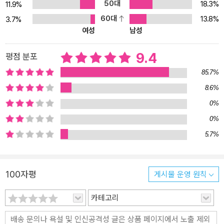
사상의 핵심과 닿아 있는 장자의 인간적 면모 등을 차근히 훑는다. 특
50대
18.3%
11.9%
히 저자는 '동양철학'이라는 것으로 뭉뚱그려 많은 사람들이 헷갈리는
60대
13.8%
3.7%
공자, 맹자, 노자 등과 장자의 차이점을 '기(氣)'라는 범주를 통해 짚
여성
남성
어준다. 시간과 운동, 즉 그로 인한 변화가 중요한 개념인 장자 사상의
특징을 알려주고, 여타 고전과는 다른 《장자》만의 특별한 서술 방식
9.4
평점 분포
에 대한 이해를 돕는다. 저자는 단순히 《장자》를 해석하는 것에 그치
85.7%
지 않는다. 《삶의 실력, 장자》는 장자 사상에 총체적으로 접근하는 가
8.6%
장 종합적인 해설서다. "세상을 비스듬하게 다루는 이야기의 힘" 지적
0%
이고 강력한 장자 철학의 풍격 《장자》는 총 33편으로 이루어진 방대
한 책으로, 책의 가장 큰 특징으로는 '이야기'를 꼽을 수 있다. 즉 장자
0%
는 책의 90퍼센트에 달하는 부분에서 말하고자 하는 바를 직접 말하
5.7%
지 않고 이야기라는 방식을 통해 은유적으로 담은 것이다. 따라서 《장
자》의 진의를 알려면 그 안을 들여다봐야 한다. 저자 최진석은 《장
자》 중에서도 장자 철학의 진수를 설명할 수 있는 주요 부분을 원문과
100자평
게시물 운영 원칙
함께 읽으면서, 그 행간에 숨은 장자의 진짜 의도를 전달한다. 《장자》
의 가장 앞에 나오는 〈소요유〉 편에는 '곤'이라는 작은 물고기가 거대
카테고리
한 바다에서 몇천 리나 되는 크기로 자라나 회오리바람을 타고 튀어
올라 '대붕'으로 바뀌는 이야기가 나온다. 이 이야기는 얼핏 허무맹랑