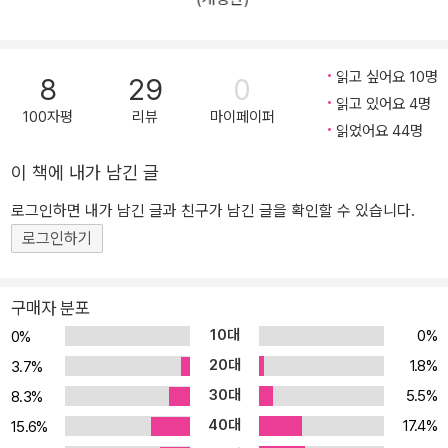
의 함량을 두텁게 하여 자신으로서 살아가야 한다는 장자의 철학이야
말로 꼭 필요한 조언이자 공부가 된다. 수천 년이 지나도 사라지지 않
고 사람들에게 읽히는 책이 있다. '고전'이라고 부르는 이 책들에는 오
읽고 싶어요 10명
8
29
0
랜 세월이 지나도 변하지 않는 세상과 인간 사이의 이치가 담겨 있기
읽고 있어요 4명
때문일 것이다. 위대한 고전 《장자》는 지금의 우리에게 어떤 메시지
100자평
리뷰
마이페이퍼
읽었어요 44명
를 전할까. 아니, 지금 우리는 《장자》에게서 어떤 것을 읽어내야 할
까. 그 답을 《삶의 실력, 장자》에서 찾을 수 있다. "생기로 가득 찬 실
이 책에 내가 남긴 글
력 있는 삶을 강조한 장자" '국내 장자 일인자' 최진석의 독보적인 장
로그인하면 내가 남긴 글과 친구가 남긴 글을 확인할 수 있습니다.
자 해설 동양철학의 대가 최진석은 그동안 《도덕경》 《반야심경》 등
로그인하기
을 고유한 통찰을 바탕으로 해석하여, 많은 사람들에게 고유명사로서
살아가는 삶의 태도, 지금에서 머물지 않고 다음으로 건너가는 생각
의 자세 등을 설파했다. 그가 드디어 자신의 전공 분야인 《장자》에 대
구매자 분포
한 깊은 이해를 바탕으로 독자들에게 장자 사상의 정수를 알기 쉽게
10대
0%
0%
설명한다. 철기가 산업에 투입되면서 신과 하늘에 의존하던 세상은
20대
1.8%
3.7%
완전히 뒤바뀌게 되었다. 인간이 중요해지고, 인간의 생각이 세상을
30대
5.5%
8.3%
움직이기 시작하게 된 것이다. 저자는 장자라는 철학가와 그의 저작
40대
17.4%
에 대한 온전한 이해를 위해 그 역사적 맥락과 배경, 철학사적 의미,
15.6%