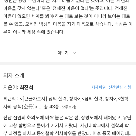
'성인은 항상 무심하다'는 '자기 마음이 없다'는 것이고, 이는 '자신의
마음을 갖지 않는다' 혹은 '정해진 마음이 없다'는 뜻입니다. 정해진
마음이 없으면 세계를 봐야 하는 대로 보는 것이 아니라 보이는 대로
볼 수 있죠. 오히려 백성의 마음을 자기 마음으로 삼습니다. 백성은 이
론이 아니라 세상 속에 있습니다.
더보기
저자 소개
지은이:
최진석
저자파일
신간알림 신청
최근작 :
<[큰글자도서] 삶의 실력, 장자>
,
<삶의 실력, 장자>
,
<철학
자의 공책(空冊)>
… 총 43종
(모두보기)
전남 신안의 하의도에 바짝 붙은 작은 섬, 장병도에서 태어났고, 유년
에 고향 함평으로 돌아가 거기서 자랐다. 서강대학교에서 철학과 학
부 과정을 마치고 동양철학 석사학위를 받았다. 이후 중국 베이징대