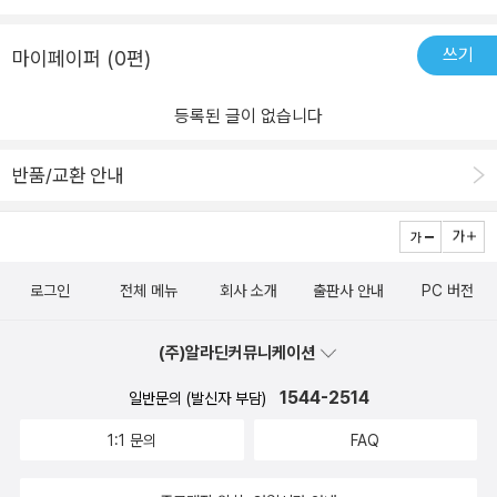
않고 그 깨달음을 '나'의 삶에 적용하고 더 나은 삶을 살기 위해서다.
크고 굵지 못하고 자잘해진다. 자잘해지면, 일구는 문명의 크기 자체
《장자》에는 불안과 혼란의 시대를 사는 우리의 생각을 전환시킬 이야
가 일정 정도의 한계에 갇혀 한없이 팽창하지 못한다. 잘못하다가는
쓰기
마이페이퍼 (0편)
기가 담겨 있다. 《삶의 실력, 장자》는 그 길잡이가 되어줄 것이다.
추격 국가로만 살지, 선도 국가로 올라서지 못할 수도 있다. 그러다가
저 멀리 하늘에 걸려 있는 별을 감탄하거나, 별처럼 빛나는 다른 사람
등록된 글이 없습니다
에게 정성껏 박수를 보내는 일로 세월을 보내느라, 이토록 짧은 생에
정작 자신은 한순간도 별처럼 빛나지 못한 채 명을 다해버린다. 장자
반품/교환 안내
는 이렇게 살다 가도 정말 괜찮은지 우리에게 묻는 것이다.-알라딘 e
Book <삶의 실력, 장자> (최진석 지음) 중에서‘덕’이 야박해졌다는
것은 자기가 누구인지 자신에게 묻지도 않는다는 뜻이다. 이토록 짧
은 생을 어떻게 살다 갈 것인지, 어떤 사람이 되고 싶은지, 자기가 정
로그인
전체 메뉴
회사 소개
출판사 안내
PC 버전
말로 원하는 것이 무엇인지 자신에게 물어보지 않았다는 뜻이다. 인
간은 자신에게 이 몇 가지의 질문을 하면서 다른 사람이 아니라 바로
(주)알라딘커뮤니케이션
자기 자신이 된다.-알라딘 eBook <삶의 실력, 장자> (최진석 지음)
중에서장자》의 자궁 같은 문장을 나는 이것으로 본다.'한 사람이 하늘
1544-2514
일반문의 (발신자 부담)
과 땅 사이에서 한평생을 산다는 것은 마치 책받침 두께도 안 되는 얇
1:1 문의
FAQ
은 틈새를 천리마가 휙! 하고 지나는 것처럼 순간이다[人生天地之
間, 若白駒之過郤, 忽然而已].'-알라딘 eBook <삶의 실력, 장자>