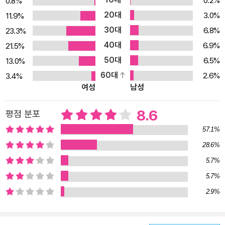
0.2%
0.8%
는 파격적인 설정 속에서 아름다움이라는 절대적 가치를 향해 거침없
20대
3.0%
11.9%
이 돌진하는 여성의 욕망과 좌절을 내밀하게 그려낸 문제작이다. 현
30대
6.8%
23.3%
호정의 「~~물결치는~몸~떠다니는~혼~~」은 ‘지구에 빙의된 사
40대
6.9%
21.5%
람’이라는 신화적 상상력을 밀도 높은 묘사와 실험적인 문체로 효과
50대
6.5%
13.0%
적으로 펼쳐 보인 작품으로, 전 지구적 재앙이 닥친 절체절명의 위기
60대
2.6%
3.4%
속에서 서로 기생하고 공생하며 생존했던 인류의 이야기를 통해 생명
여성
남성
의 근원과 세계의 기원을 찾아 거슬러올라간다. ★ 2010년 제1회부
터 올해에 이르기까지 젊은작가상이 매해 빠짐없이 이어져올 수 있었
8.6
평점 분포
던 것은 선고심과 해설을 맡아주는 선고위원들 덕분이다. 젊은작가상
57.1%
선고심은 한 해 동안 발표된 수많은 중단편소설을 꼼꼼하게 살펴 읽
28.6%
고 그중에서 특히 주목할 만한 작품을 비평하는 계간 『문학동네』 계
5.7%
간평 코너를 바탕으로 이루어져왔다. 지난 일 년간 이 작업을 맡아준
성현아, 전승민, 전청림, 최다영 평론가가 심사 대상작 가운데 스무 편
5.7%
을 선별했고, 여기에 올해 추천위원으로 위촉된 김멜라, 김유진, 안보
2.9%
윤 소설가가 각자 다섯 편의 추천작을 보탰다. 그 결과, 중복된 작품을
제외하고 총 스물아홉 편의 소설이 본심에 올랐다. (…) 강보라 「바우