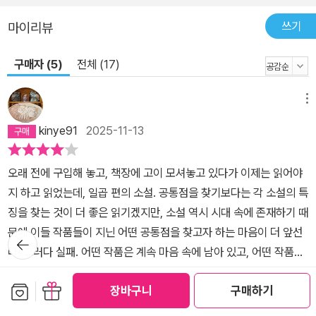
상했다. 성혜령, 「원경」 이 아슬아슬한 이야기가 흘러가는 동안 무심
쓰기
마이리뷰
코 던져진 듯한 문장 하나로 긴장을 확 조였다 풀었다 하는 완급을 따
라가는 기분이 짜릿했다. 모든 문장에 신경이 곤두서 있는데 왜 그렇
구매자 (5)
전체 (17)
게 예민하냐고 물으면 시치미 떼고 웃으며 ‘뭐가?’라고 되묻는 소설
이다. _인아영(문학평론가) 꿈틀거리는 것들, 옴짝달싹 못하는 와중
메뉴
에도 숨을 내쉬고, 그르릉 울고, 어떻게든 일어나보려고 발에 힘을 주
며 몸부림치던 것들. 신오는 땅만 보려고 했다. 그 세세한 움직임을,
kinye91
2025-11-13
몸부림을 보지 않으려고 했다. 그때 어쩌면 신오는 알아챘어야 했는
지도 모른다. 자신의 미래가 예정되어 있다는 것을. 자기도 살기 위해
오래 전에 구입해 놓고, 책장에 고이 모셔놓고 있다가 이제는 읽어야
언젠가 몸을 비틀고 악을 쓰고 그러다 끝내 깊은 구멍에 묻히게 되리
지 하고 읽었는데, 일곱 편의 소설. 공통점을 찾기보다는 각 소설의 특
란 것을.(문장웹진 2024년 5월호) ■ 2021년 창비신인소설상을 수
징을 찾는 것이 더 좋은 읽기겠지만, 소설 역시 시대 속에 존재하기 때
상하며 작품활동을 시작했다. 소설집 『버섯 농장』 『산으로 가는 이야
문에 이들 작품들이 지닌 어떤 공통점을 찾고자 하는 마음이 더 앞선
뒤로가
기』 등이 있다. 2023년 젊은작가상, 2024년 이상문학상 우수상을
기
다. 그러다 실패. 어떤 작품은 계속 마음 속에 남아 있고, 어떤 작품은
수상했다. 이희주, 「최애의 아이」 이희주는 그 모든 순간에 머뭇거리
빠른 속도로 읽었고, 또 어떤 작품은 함께 실린 비평을 보고서야 이렇
더보기
지 않는 것 같았다. 이야기에 대한 확신이 있었고 그것을 전하는 화자
보관함담기
선물하기
장바구니
구매하기
게 해석할 수도 있구나 했는데...대상 수상작이 백온유가 쓴 '반의반의
공감 (
16
)
댓글 (0)
는 달변이었다. 읽는 내내 넘쳐흐르는 힘과 리듬이 전해져왔다. (…)
반'이란다. 반의 반이면 1/2이고, 그것의 반이라면 1/4이 되나? 그런