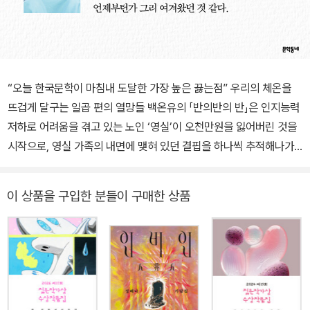
“오늘 한국문학이 마침내 도달한 가장 높은 끓는점” 우리의 체온을
뜨겁게 달구는 일곱 편의 열망들 백온유의 「반의반의 반」은 인지능력
저하로 어려움을 겪고 있는 노인 ‘영실’이 오천만원을 잃어버린 것을
시작으로, 영실 가족의 내면에 맺혀 있던 결핍을 하나씩 추적해나가
는 이야기다. 딸 ‘윤미’, 손녀 ‘현진’에게 사라진 돈은 박탈당한 기회처
럼 감각되는 한편 범인으로 추정되는 요양보호사 ‘수경’을 끝까지 비
이 상품을 구입한 분들이 구매한 상품
호하는 영실의 태도는 혈육이 아닌 타인에게 의지할 수밖에 없는 노
년 여성의 위태로운 현실을 드러낸다. “안정적 문장과 전개, 생생한
인물 표현과 상황의 여러 면을 접고 접어 들여다보는 신중함까지 적
어도 내가 소설에서 기대하는 모든 것이 들어 있었다”(심사평, 소설
가 김금희)는 평과 함께 대상작으로 선정되었다. 강보라의 「바우어의
정원」은 세 차례의 유산 후 재기를 꿈꾸는 배우 ‘은화’가 자신의 상처