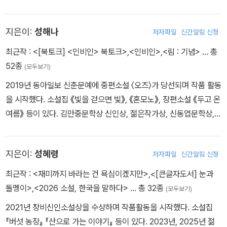
지은이:
성해나
저자파일
신간알림 신청
최근작 :
<[북토크] <인비인> 북토크>
,
<인비인>
,
<림 : 기념>
… 총
52종
(모두보기)
2019년 동아일보 신춘문예에 중편소설 〈오즈〉가 당선되며 작품 활동
을 시작했다. 소설집 《빛을 걷으면 빛》, 《혼모노》, 장편소설 《두고 온
여름》 등이 있다. 김만중문학상 신인상, 젊은작가상, 신동엽문학상,
오늘의 젊은 예술가상 등을 수상했다. ⓒ 주용진
지은이:
성혜령
저자파일
신간알림 신청
최근작 :
<재미까지 바라는 건 욕심이겠지만>
,
<[큰글자도서] 눈과
돌멩이>
,
<2026 소설, 한국을 말하다>
… 총 32종
(모두보기)
2021년 창비신인소설상을 수상하며 작품활동을 시작했다. 소설집
『버섯 농장』 『산으로 가는 이야기』 등이 있다. 2023년, 2025년 젊