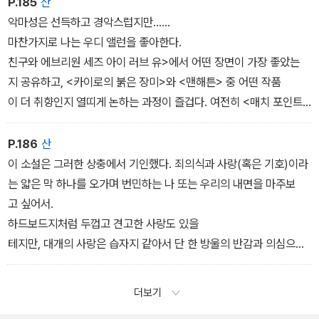
P.185
산
었다. 배우 은화와 무재, 정림이 현재 어디에 서 있고 무엇을 선택하
건을 전당포에 넘기고 전화선을 목에 감는 등의 폭행을 일삼던 추악
악마성은 선득하고 경악스럽지만......
며 앞으로 나아가고 있는지를 지켜보면서 살아내는일의 어려움과 아
한 인간이기도 하다. 달콤한 목소리 뒤에 감춰진 그의
마찬가지로 나는 우디 앨런을 좋아한다.
름다움에 대해 생각했다. 긴 여운이 남는 소설이다.
친구와 에브리원 세즈 아이 러브 유>에서 어떤 장면이 가장 좋았는
기준영(소설가)
지 공유하고, <카이로의 붉은 장미>와 <맨해튼> 중 어떤 작품
이 더 취향인지 열띠게 논하는 과정이 즐겁다. 여전히 <매치 포인트>
를 보며 감탄하고, <블루 재스민>을 돌려 보며 나는 죽었다깨나도 저
서장원 리틀 프라이드
런 역작은 못 만들 거라 감복하지만……
P.186
산
우디 앨런과 관련된 불쾌하고 끔찍한 스캔들은 구태여 입에 올리
이 소설은 그러한 상충에서 기인했다. 죄의식과 사랑(혹은 기호)이라
좋은 이야기는 서로에게 비슷한 결핍이 있다는 것을 알아차리면서 끝
고 싶지도 않다.
는 얇은 막 하나를 오가며 번민하는 나 또는 우리의 내면을 마주보
나는 것이 아니라, 그것이 얼마나 다른지 깨달으면서 시작된다. 그것
쳇 베이커의 음악이 듣고 싶거나, 우디 앨런의 신작 소식을 들을 때마
고 싶어서.
을 알려준 「리틀 프라이드」는 내게 2024년 ‘올해의 소설‘이었다.
다 나는 고민에 잠긴다. 저 사람의 작품을 과연 듣고 보는게 옳을
하드보드지처럼 두껍고 견고한 사랑도 있을
_인아영(문학평론가)
까. 그래도 될까. 그러나 결국 듣고 본다. 숨어서, 묘한 죄책감을 느끼
테지만, 대개의 사랑은 습자지 같아서 단 한 방울의 반감과 의심으로
며.
도 쉽게 찢어지는 것 같다.
내가 좋아하는 건 그들의 작품이지 인격이나 삶이 아니라고 합리화하
더보기
성해나 길티 클럽:
기도, 판단을 유보하기도 하지만 피해자의 항변과 명징한 사실로부