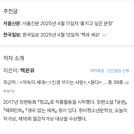
터 나는 늘 자유롭지 못하고 그래서 더 복잡해진다.
호랑이 만지기 촬영 중 아역 배우를 학대한 감독을 계속 추앙해야 하
추천글
는가. 이 소설의 미덕 중 하나는 계속 추앙할 수 있는 사람과 이젠 그
서울신문:
서울신문 2025년 4월 11일자 '훔치고 싶은 문장'
럴 수 없는 사람 사이의 차이, 즉 ‘겪은 만큼 분노하는 그 차이의 존재
가 공동체의 윤리적 난세임을 알고 있다는 데 있다.
한국일보:
한국일보 2025년 4월 12일자 '책과 세상'
신형철(문학평론가)
저자 소개
성혜령 원경
지은이:
백온유
저자파일
신간알림 신청
최근작 :
<약속의 세대>
,
<신경 쓰이는 사람>
,
<듣다>
… 총 39종
이 아슬아슬한 이야기가 흘러가는 동안 무심코 던져진 듯한 문장 하
(모
나로 긴장을확 조였다 풀었다 하는 완급을 따라가는 기분이 짜릿했
두보기)
다. 모든 문장에 신경이 곤두서 있는데 왜그렇게 예민하냐고 물으
2017년 장편동화 『정교』로 작품활동을 시작했다. 장편소설 『유원』
면 시치미 떼고 웃으며 ‘뭐가?‘라고 되묻는 소설이다.
『페퍼민트』 『경우 없는 세계』 등이 있다. 창비청소년문학상, 오늘의
인아영(문학평론가)
작가상, 제16회 젊은작가상 대상을 수상했다.