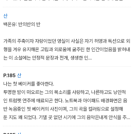
딜 때, 사건들은 단단히 뭉쳐 나를 견딘다. 영혼이 몸에 발을 담그듯
저 삶들은 이 삶 속에 끊임없이 뛰어든다. 어쩌면 나는 결합에 불과한
산
지도 모르겠다. 결합을 결정하는 쪽도 그것을 받아들이는 쪽도 아닌,
백온유: 반의반의 반
결합 자체일 뿐일지 모른다. 최소한 나는 그것을 통해 여기 있었다. 그
리고 나를 있게 한 모든 결합은 불균형적이고 비대칭적이며 무엇보다
가족의 주축이자 자랑이었던 영실이 사실은 자기 허영과 독선으로 외
도 비확정적이었다.
형을 겨우 유지해온 고립과 외로움에 굶주린 한 인간이었음을 밝혀내
는 이 소설에는 안정적 문장과 전개, 생생한 인
물 표현과 상황의 여러 면을 접고 접어 들여다보는 신중함까지 적어
도 내가 소설에서 기대하는 모든 것이 들어 있었다.
P.185
산
김금희(소설가)
나는 첫 베이커를 좋아한다.
투명한 밤이 떠오르는 그의 목소리를 사랑하고, 나른하고도 낭만적
인 트럼펫 연주에 매료되곤 한다. 노트북과 아이패드 배경화면은 음
강보라 바우어의 정원
반 녹음중인 쳇 베이커의 사진이며, 그의 곡을 컬러링으로 설정해
둔 지도 꽤 되었다. 기댈 곳 없던 시기에 그의 음악은내게 안식을 주었
창작, 재현의 윤리, 자기 세계를 만들어간다는 것, 먹고사는 문제 등이
고 지금도 그렇다.
오디션에 참가하는 배우들의 모습을 통해 섬세하게 그려지는 작품이
그는 위대한 트럼페터이자 보컬이지만, 마약을 사기 위해 연인의 물