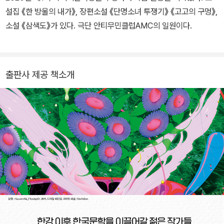
설집 《한 방울의 내가》, 장편소설 《단명소녀 투쟁기》 《고고의 구멍》,
소설 《삼색도》가 있다. 극단 안티무민클럽AMC의 일원이다.
출판사 제공 책소개