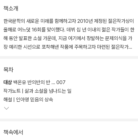
책소개
한국문학의 새로운 미래를 함께하고자 2010년 제정된 젊은작가상이
올해로 어느덧 16회를 맞이했다. 데뷔 십 년 이내의 젊은 작가들이 한
해 동안 발표한 소설 가운데, 지금 여기에서 창발하는 문제의식을 가
장 예리한 시선으로 포착해낸 작품에 주목하고자 마련된 젊은작가상
은 지난해까지 모두 66명에 이르는 새로운 얼굴을 소개하며 한국문
학에 생기를 더했다. 올해 젊은작가상에 이름을 올린 수상 작가는 백
목차
온유 강보라 서장원 성해나 성혜령 이희주 현호정이다.
대상
백온유 반의반의 반 … 007
이 상의 수상자로는 처음 이름을 올린 백온유 강보라 서장원 이희주
작가노트 | 삶과 소설을 넘나드는 일
네 명의 등장이 반갑고, 특히 젊은작가상 첫 수상을 대상으로 장식한
해설 | 인아영 믿음의 상속
백온유의 성취가 뜻깊다. 2023년 수상자인 성혜령 현호정, 2024년
수상자인 성해나의 재등장은 현재 한국문학을 이끌어가는 주역이 누
구인지를 가늠케 해준다. 끓고 끓다가 마침내 비등점에 도달한 듯 폭
책속에서
발적인 에너지를 쏟아내는 작품들, 삶을 돌아보게 하고 문학의 존재