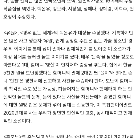
다. 봄을 알리는 젊은 한국소설의 소식, 젊은작가상도 16회째의 수상
작품집을 엮었다. 백온유, 강보라, 서장원, 성해나, 성혜령, 이희주, 현
호정이 수상했다.
<유원>, <경우 없는 세계>의 백온유가 대상을 수상했다. 기특하지만
은 않은 사고 생존자 '유원', 쉽게 동정할 수만은 없는 가출 청소년 '경
우'의 이야기를 통해 삶이 얼마나 입체적인지를 보여준 이 소설가가
여성 삼대를 둘러싼 돌봄 이야기를 썼다. 배우 '문숙'을 닮았을 정도로
아름다운 1대, 할머니 '영실'이 인지저하 증상을 겪는다. 집에서 현금
5천만 원을 도난당했다는 할머니의 말에 2대인 딸 '윤미'와 3대인 손
녀 '현진'은 경찰서에 신고하고 사건을 수습하려 한다. 도난이 할머니
의 착각일 수도 있는 가능성, 허물어지는 할머니와 함께해야 하는 현
실적인 돌봄의 문제, 돈이 있다는 사실을 자신들에게 숨겼던 할머니
에 대한 원망 같은 문제가 섞여 삼대는 갈등한다. 이 복잡함이야말로
2020년대를 사는 우리가 당면한 현실적인 고충, 동시대적이고 현재
적인 소설이다.
<혼모노>로 주목받고 있는 성해나는 <길티 클럽 : 호랑이 만지기>를