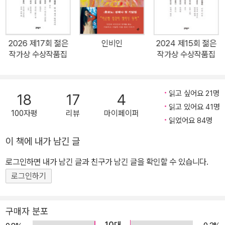
를 동료 ‘정림’의 상처로 각색해 무대에 올리라는 주문에 순응하는 대
신 정림과 연대하기를 택하는 이야기로, 자기 상처의 주인이 되는 일
의 숭고함을 아픈 문장으로 그려낸 작품이다. 서장원의 「리틀 프라이
2026 제17회 젊은
인비인
2024 제15회 젊은
드」는 탑 수술을 거친 트랜스남성 ‘토미’와 키가 작아 사지연장술을
작가상 수상작품집
작가상 수상작품집
감행하는 남성 ‘오스틴’의 일화를 펼쳐 보이면서 서로가 실감하는 여
러 같음과 다름 사이, 섣부른 이해와 위태로운 균열이 발생하는 순간
을 유려하고 적확한 문장으로 그려낸다. 성해나의 「길티 클럽: 호랑이
읽고 싶어요 21명
18
17
4
만지기」는 촬영중 아역에게 상해를 입혀 물의를 빚은 영화감독 ‘김
읽고 있어요 41명
100자평
리뷰
마이페이퍼
곤’과 그를 추종하는 모임 ‘길티 클럽’이라는, 실제로 존재할 법한 핍
읽었어요 84명
진한 설정을 통해 견고해 보였던 ‘팬심’의 둑이 무너지는 순간 매섭게
이 책에 내가 남긴 글
터져나오는 불편한 진실을 적나라하게 드러내 보인다. 성혜령의 「원
로그인하면 내가 남긴 글과 친구가 남긴 글을 확인할 수 있습니다.
경」은 유방암 가족력을 지녔다는 이유로 오랜 연인인 ‘원경’에게 이별
을 통보했던 ‘신오’가 도리어 자신이 암에 걸려 그녀를 다시 찾게 된다
로그인하기
는 아이러니를 통해 개인에게 불어닥친 스산하고 불길한 현실의 민낯
을 독특한 울림으로 풀어낸 작품이다. 이희주의 「최애의 아이」는 아이
구매자 분포
돌 정자 공여 시술이 상용화된 시대, ‘최애’의 아기를 임신할 수 있다
10대