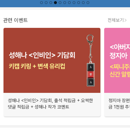
관련 이벤트
전체보기
성해나 <인비인> 기담회, 출석 적립금 + 오싹한
정지아 장편
댓글 적립금 + 성해나 작가 코멘트
금 1천원 