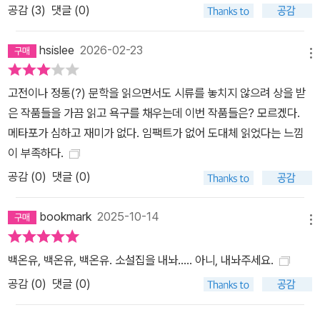
공감 (
3
)
댓글 (0)
2024년 이효석문학상 우수작품상, 2025년 이상문학상 우수상을
수상했다. 성해나, 「길티 클럽: 호랑이 만지기」 촬영 중 아역 배우를
hsislee
2026-02-23
학대한 감독을 계속 추앙해야 하는가. 이 소설의 미덕 중 하나는 계속
메뉴
추앙할 수 있는 사람과 이젠 그럴 수 없는 사람 사이의 차이, 즉 ‘겪은
만큼 분노하는’ 그 차이의 존재가 공동체의 윤리적 난제임을 알고 있
고전이나 정통(?) 문학을 읽으면서도 시류를 놓치지 않으려 상을 받
다는 데 있다. _신형철(문학평론가) 그런 생각이 들었다. 어쩌면 정말
은 작품들을 가끔 읽고 욕구를 채우는데 이번 작품들은? 모르겠다.
허구 아닐까 하는, 내가 실패한 영화를 한 편 본 게 아닐까 하는. 별 반
메타포가 심하고 재미가 없다. 임팩트가 없어 도대체 읽었다는 느낌
개도 아까울 만큼의 너절한 서사. 치덕치덕 처바른 클리셰. 질문도 남
이 부족하다.
지 않고 더할 말도 없는 싸구려 엔딩. 감독이 지고 만 영화. 아무도 보
공감 (
0
)
댓글 (0)
고 싶어하지 않는 영화. 그렇게 지독히도 못 만든 영화를 본 게 아닐까
하는, 생각. 그런데 왜 생각할수록 더…… 허무해질까. 모든 게 흠 없이
bookmark
2025-10-14
메뉴
온전한데 왜 나만 팔다리가 떨어져나간 것처럼, 살점이 다 뜯겨 너덜
너덜해진 것처럼 괴로운가. 왜 이리 지독히도 헛헛한가.(혼모노』, 창
백온유, 백온유, 백온유. 소설집을 내놔..... 아니, 내놔주세요.
작과비평, 2025) ■ 2019년 동아일보 신춘문예를 통해 작품활동을
공감 (
0
)
댓글 (0)
시작했다. 소설집 『빛을 걷으면 빛』 『혼모노』, 장편소설 『두고 온 여
름』 등이 있다. 2024년 젊은작가상, 이효석문학상 우수작품상을 수