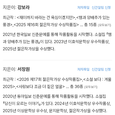
이희주 최애의 아이
지은이:
강보라
저자파일
신간알림 신청
최근작 :
<재미까지 바라는 건 욕심이겠지만>
,
<뱀과 양배추가 있는
이희주는 그 모든 순간에 머뭇거리지 않는 것 같았다. 이야기에 대
풍경>
,
<2025 제16회 젊은작가상 수상작품집>
… 총 15종
(모두보기)
한 확신이 있었고 그것을 전하는 화자는 달변이었다. 읽는 내내 넘쳐
2021년 한국일보 신춘문예를 통해 작품활동을 시작했다. 소설집 『뱀
흐르는 힘과 리듬이 전해져왔다. (…) 눈을 질끈 감고 파국의 서사
과 양배추가 있는 풍경』이 있다. 2023년 이효석문학상 우수작품상,
를 기꺼이 껴안을 수밖에 없었던 것은 머리와 무관하게 열려버린 마
2025년 젊은작가상을 수상했다.
음 때문이었다.
정용준(소설가)
지은이:
서장원
저자파일
신간알림 신청
현호정 : ~~물결치는~몸~떠다니는~혼~~
최근작 :
<2026 제17회 젊은작가상 수상작품집>
,
<소설 보다 : 겨울
2025>
,
<사랑보다 조금 더 짙은 얼굴>
… 총 36종
(모두보기)
한 번 읽으면 현란하고 두 번 읽으면 심오하고 세번 읽으면 쓸쓸하
2020년 동아일보 신춘문예를 통해 작품활동을 시작했다. 소설집
다. 모폴로지(형태학적이라고 해야 할 생물학적 상상력과 말 그대
『당신이 모르는 이야기』가 있다. 2024년 이효석문학상 우수작품상,
로 ‘들린 듯한 입담에 유감없이 경탄했다.
2025년 이상문학상 우수상, 문지문학상, 젊은작가상을 수상했다.
신형철(문학평론가)