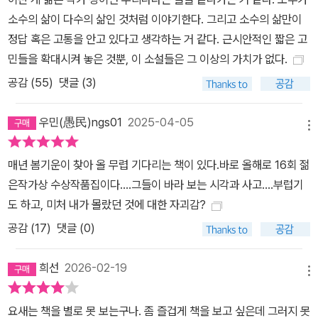
명이 탄생한 세상에, 남편이 사라진 세상에, 더이상 자기 자신이 아름
소수의 삶이 다수의 삶인 것처럼 이야기한다. 그리고 소수의 삶만이
답지 않은 세상에, 그리고 덜컥 할머니가 된 세상에도. 그러나 자신의
정답 혹은 고통을 안고 있다고 생각하는 거 같다. 근시안적인 짧은 고
몸을 스스로 제어할 수 없는 세상에는 적응하기가 쉽지 않았다. 이곳
민들을 확대시켜 놓은 것뿐, 이 소설들은 그 이상의 가치가 없다.
에서 저곳으로 몸을 움직이는 게 산을 옮기는 것만큼 버겁다는 생각
공감 (
55
)
댓글 (3)
이 들 정도였다. 그런 상황에서도 놓고 싶지 않은 것들이 있었다.(『악
스트』 2024년 5/6월호) ■ 2017년 장편동화 『정교』로 작품활동을
우민(愚民)ngs01
2025-04-05
시작했다. 장편소설 『유원』 『페퍼민트』 『경우 없는 세계』 등이 있다.
메뉴
제13회 창비청소년문학상, 제44회 오늘의작가상을 수상했다. 강보
매년 봄기운이 찾아 올 무렵 기다리는 책이 있다.바로 올해로 16회 젊
라, 「바우어의 정원」 창작, 재현의 윤리, 자기 세계를 만들어간다는
은작가상 수상작품집이다....그들이 바라 보는 시각과 사고....부럽기
것, 먹고사는 문제 등이 오디션에 참가하는 배우들의 모습을 통해 섬
도 하고, 미처 내가 몰랐던 것에 대한 자괴감?
세하게 그려지는 작품이었다. 배우 은화와 무재, 정림이 현재 어디에
공감 (
17
)
댓글 (0)
서 있고 무엇을 선택하며 앞으로 나아가고 있는지를 지켜보면서 살아
내는 일의 어려움과 아름다움에 대해 생각했다. 긴 여운이 남는 소설
희선
2026-02-19
이다. _기준영(소설가) 눈 내리는 연말의 밤거리를 통과하면서 은화
메뉴
는 세상의 아름다움을 하나하나 감각했고, 그러는 동안 천천히 비참
해졌다. 어린 은화는 배우로서 그 비참함을 잘 간직하기로 마음먹었
요새는 책을 별로 못 보는구나. 좀 즐겁게 책을 보고 싶은데 그러지 못