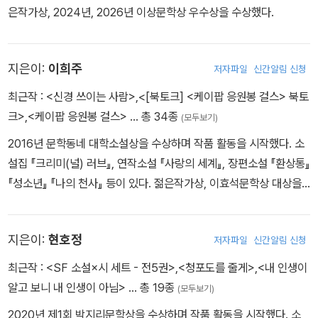
은작가상, 2024년, 2026년 이상문학상 우수상을 수상했다.
지은이:
이희주
저자파일
신간알림 신청
최근작 :
<신경 쓰이는 사람>
,
<[북토크] <케이팝 응원봉 걸스> 북토
크>
,
<케이팝 응원봉 걸스>
… 총 34종
(모두보기)
2016년 문학동네 대학소설상을 수상하며 작품 활동을 시작했다. 소
설집 『크리미(널) 러브』, 연작소설 『사랑의 세계』, 장편소설 『환상통』
『성소년』 『나의 천사』 등이 있다. 젊은작가상, 이효석문학상 대상을
수상했다.
지은이:
현호정
저자파일
신간알림 신청
최근작 :
<SF 소설×시 세트 - 전5권>
,
<청포도를 줄게>
,
<내 인생이
알고 보니 내 인생이 아님>
… 총 19종
(모두보기)
2020년 제1회 박지리문학상을 수상하며 작품 활동을 시작했다. 소