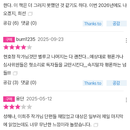
다. 그것만큼은 누구도 건드릴 수 없는 그녀 자신만의 것이었으므로.
한다. 이 책은 더 그러지 못했던 것 같기도 하다. 이번 2026년에도 나
작고 파란 불씨 하나가 그녀의 정원 안에서 고요히 타올랐다.(『악스
오겠지, 희선
트』 2024년 11/12월호) ■ 2021년 한국일보 신춘문예에 「티니안에
공감 (
6
)
댓글 (0)
서」가 당선되며 작품활동을 시작했다. 2023년 이효석문학상 우수작
품상을 수상했다. 서장원, 「리틀 프라이드」 좋은 이야기는 서로에게
burn1235
2025-09-23
메뉴
비슷한 결핍이 있다는 것을 알아차리면서 끝나는 것이 아니라, 그것
이 얼마나 다른지 깨달으면서 시작된다. 그것을 알려준 「리틀 프라이
현호정 작가님것만 별루고 나머지는 다 괜찬다...예상대로 평론가나
드」는 내게 2024년 ‘올해의 소설’이었다 _인아영(문학평론가) 나는
심사위원들은 헛소리로 독자들을 교란시킨다,,,속지말자 평론하는 넘
어떻게 해야 괜찮은 남자로 보일 수 있는지, 남자로 인정받을 수 있는
들!!!
지 알지 못했다. 어쩌다 다른 직원과 스몰토크라도 주고받고 나면 내
공감 (
3
)
댓글 (0)
가 한 말과 보디랭귀지가 적절했는지 점검하느라 머릿속이 복잡해졌
다. (…) 결코 이전의 삶과 비교할 수는 없었다. 하지만 그렇다고 해도
융단
2025-05-12
정말 피곤한 일이었다. 때로는 내가 맡은 직무보다, 왕복 세 시간을 쏟
메뉴
아야 하는 출퇴근길보다, 농담 한마디를 받아치는 일이 더 힘겨울 정
성해나, 이희주 작가님 단편들 재밌었고 대상은 일부러 제일 마지막
도로.(『자음과모음』 2024년 봄호) ■ 2020년 동아일보 신춘문예를
에 읽었는데도 너무 무난한 느낌이라 놀랐습니다.
통해 작품활동을 시작했다. 소설집 『당신이 모르는 이야기』가 있다.