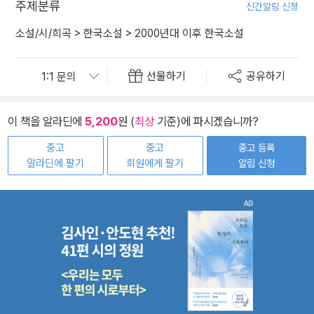
주제분류
신간알림 신청
소설/시/희곡
>
한국소설
>
2000년대 이후 한국소설
선물하기
공유하기
이 책을 알라딘에
5,200
원 (
최상
기준)에 파시겠습니까?
중고
중고
중고 등록
알라딘에 팔기
회원에게 팔기
알림 신청