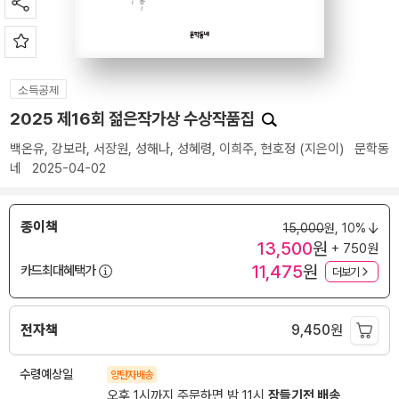
소득공제
2025 제16회 젊은작가상 수상작품집
백온유
,
강보라
,
서장원
,
성해나
,
성혜령
,
이희주
,
현호정
(지은이)
문학동
네
2025-04-02
종이책
15,000
원,
10%
13,500
원
+ 750원
11,475
원
카드최대혜택가
더보기
전자책
9,450
원
수령예상일
양탄자배송
오후 1시까지 주문하면 밤 11시
잠들기전 배송