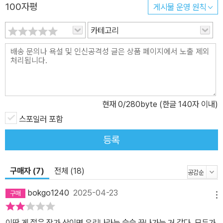
100자평
게시물 운영 원칙
어의 정원」, 백온유 「반의반의 반」, 서장원 「리틀 프라이드」, 성해나
「길티 클럽: 호랑이 만지기」, 성혜령 「원경」, 이희주 「최애의 아이」, 현
카테고리
호정 「~~물결치는~몸~떠다니는~혼~~」을 두고 거듭된 토론과 투
표가 이어진 끝에 대상 수상작으로 「반의반의 반」이 선정되었다. 이
소설에는 기대가 어느새 원망으로 뒤바뀌고 의심이 오히려 믿음이 되
곤 하는 인간사의 질긴 아이러니가 숨어 있다. 일곱 편의 수상작 어디
를 펼쳐보아도 쓸쓸하지만 아름답고, 위악적이지만 슬프고, 그로테스
현재
0
/280byte (한글 140자 이내)
크하지만 우아한 아이러니가 은은하게 감돈다. 이 다채로운 미학을
통해 독자분들이 새로운 세계에 접속되실 것이라고 생각한다. 수상자
스포일러 포함
분들께 진심을 담은 축하와 감사의 인사를 전한다. _‘심사 경위’에서
등록
★ 백온유, 「반의반의 반」 가족의 주축이자 자랑이었던 영실이 사실
은 자기 허영과 독선으로 외형을 겨우 유지해온, 고립과 외로움에 굶
구매자 (7)
전체 (18)
주린 한 인간이었음을 밝혀내는 이 소설에는 안정적 문장과 전개, 생
생한 인물 표현과 상황의 여러 면을 접고 접어 들여다보는 신중함까
bokgo1240
2025-04-23
메뉴
지 적어도 내가 소설에서 기대하는 모든 것이 들어 있었다. _김금희
(소설가) 영실은 줄곧 순응해왔다. 부모가 사라진 세상에, 책임질 생
이딴 게 젊은 작가 상이면 우리나라는 슬슬 끝나가는 거 같다. 모두가