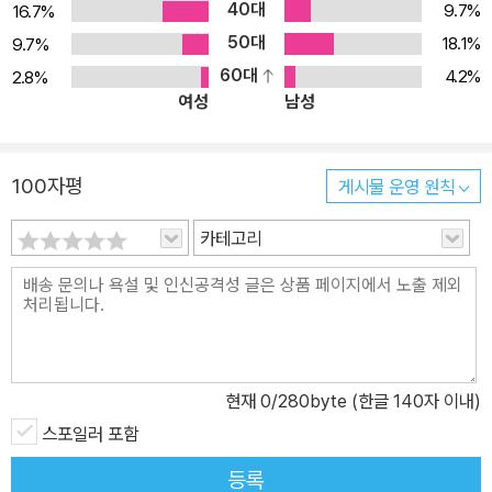
40대
9.7%
16.7%
50대
18.1%
9.7%
60대
4.2%
2.8%
여성
남성
100자평
게시물 운영 원칙
카테고리
현재
0
/280byte (한글 140자 이내)
스포일러 포함
등록