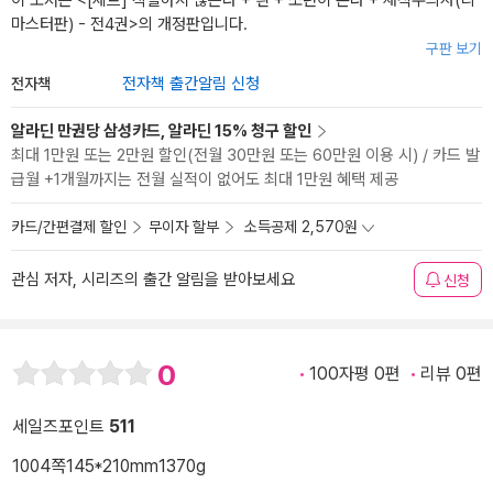
이 도서는 <
[세트] 작별하지 않는다 + 흰 + 소년이 온다 + 채식주의자(리
마스터판) - 전4권
>의 개정판입니다.
구판 보기
전자책
전자책 출간알림 신청
알라딘 만권당 삼성카드, 알라딘 15% 청구 할인
최대 1만원 또는 2만원 할인(전월 30만원 또는 60만원 이용 시) / 카드 발
급월 +1개월까지는 전월 실적이 없어도 최대 1만원 혜택 제공
카드/간편결제 할인
무이자 할부
소득공제 2,570원
관심 저자, 시리즈의 출간 알림을 받아보세요
신청
0
100자평 0편
리뷰 0편
세일즈포인트
511
1004쪽
145*210mm
1370g