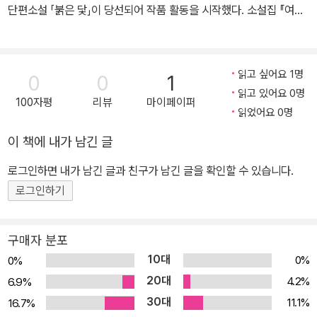
단편소설 「붉은 닻」이 당선되어 작품 활동을 시작했다. 소설집 『여수
의 사랑』 『내 여자의 열매』 『노랑무늬영원』, 장편소설 『검은 사슴』
『그대의 차가운 손』 『채식주의자』 『바람이 분다, 가라』 『희랍어 시
간』 『소년이 온다』 『흰』 『작별하지 않는다』, 시집 『서랍에 저녁을 넣
읽고 싶어요 1명
0
0
1
어 두었다』 등을 출간했다. 오늘의 젊은 예술가상, 이상문학상, 동리
읽고 있어요 0명
100자평
리뷰
마이페이퍼
문학상, 만해문학상, 황순원문학상, 김유정문학상, 김만중문학상, 대
읽었어요 0명
산문학상, 인터내셔널 부커상, 말라파르테 문학상, 산클레멘테 문학
이 책에 내가 남긴 글
상, 메디치 외국문학상, 에밀 기메 아시아문학상 등을 수상했으며, 노
르웨이 ‘미래 도서관’ 프로젝트 참여 작가로 선정되었다. 2024년 한
로그인하면 내가 남긴 글과 친구가 남긴 글을 확인할 수 있습니다.
국 최초 노벨문학상을 수상했다.
로그인하기
구매자 분포
10대
0%
0%
20대
4.2%
6.9%
30대
11.1%
16.7%