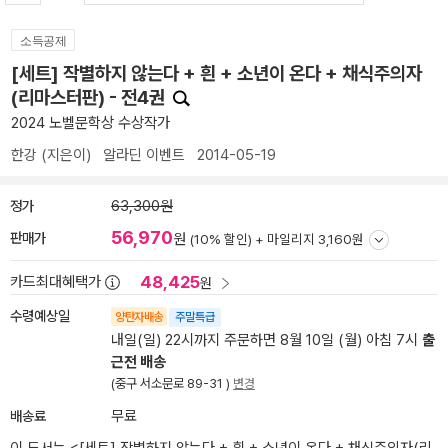
소득공제
[세트] 작별하지 않는다 + 흰 + 소년이 온다 + 채식주의자
(리마스터판) - 전4권
2024 노벨문학상 수상작가
한강
(지은이)
알라딘 이벤트
2014-05-19
정가
63,300원
56,970
판매가
원
(10% 할인) +
마일리지 3,160원
48,425
카드최대혜택가
원
수령예상일
양탄자배송
주말특급
내일(일) 22시까지 주문하면 8월 10일 (월) 아침 7시
출
근전 배송
(중구 서소문로 89-31 )
변경
배송료
무료