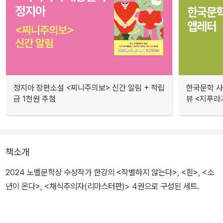
정지아 장편소설 <찌니주의보> 신간 알림 + 적립
한국문학 사랑
금 1천원 추첨
뷰 <지푸라
책소개
2024 노벨문학상 수상작가 한강의 <작별하지 않는다>, <흰>, <소
년이 온다>, <채식주의자(리마스터판)> 4권으로 구성된 세트.