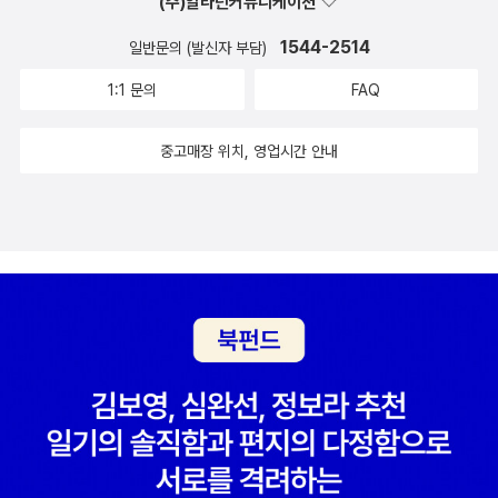
(주)알라딘커뮤니케이션
폭력의 결과물인 육체적·정신적 고통에만 돋보기를 들이댐으로써 관
객으로 하여금 감정적 동조만을 강요한다는 비판이다. 2. 역사적 팩
1544-2514
일반문의 (발신자 부담)
트의 선택적 편집과 과장문학적 허구(픽션)는 예술적 자유의 영역이
1:1 문의
FAQ
지만, 실재했던 역사를 다룰 때는 왜곡의 위험성이 늘 존재한다.• 감
정적 자극의 극대화: 잔혹한 진압 방식이나 고문 장면에 서사의 초점
중고매장 위치, 영업시간 안내
을 맞춤으로써, 독자에게 이성적 성찰보다는 공포와 분노라는 원초적
감정을 자극한다는 지적이 있다. • 균형감 상실: 사건 과정에서 발생
했던 다양한 층위의 목격담이나 상반된 증언 중 저자의 서사 방향(국
가 폭력의 잔혹성 고발)에 부합하는 서사들만을 선택적으로 취사선택
하여 픽션화했다는 비판을 받기도 한다. 3. 문학의 정치적 도구화 및
이념적 편향성역사 소설이 특정한 이념이나 정치적 메시지를 전달하
는 도구로 전락할 때 문학의 다면성은 훼손되기 쉽다.• 피해자 중심주
의의 한계: 문학이 과거의 아픔을 치유하고 화해로 나아가기보다, 특
정 세력의 과오만을 영구히 낙인찍는 방식으로 소비될 수 있다는 우
려이다.• 이념적 확증 편향: 현대사의 비극을 대한민국 국가 정통성
자체를 부정하거나 폄훼하는 논리로 연결 짓는 이념적 편향성을 보인