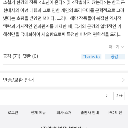
소설가 한강의 작품 <소년이 온다> 및 <작별하지 않는다>는 한국 근
현대사의 이념 대립과 그로 인한 개인의 트라우마를 문학적으로 그려
냈다는 호평을 받았던 책이다. 그러나 해당 작품들이 복잡한 역사적
맥락과 거시적인 인과관계를 배제한 채, 국가와 군경의 일방적인 가
해성만을 극대화하여 서술함으로써 특정한 이념적 편향성을 드러낸
다는 비판도 제기되고 있다. 문학이라는 이름으로 픽션화된 서사가
더보기
대중에게 역사적 사실로 오인되거나, 과거의 원한과 분노 감정을 재
공감 (
71
)
댓글 (0)
생산할 수 있다는 우려와 더불어서 말이다. 이러한 비판적 관점에서
제기되는 한강의 역사 소설의 핵심 논점들은 다음과 같다. 1. 사건의
복합성 사장과 일방적 가해·피해 구도역사적 대사건은 다양한 정치적
반품/교환 안내
배경, 오판, 우발적 충돌, 이념적 대립 등 복잡한 인과관계 속에서 발
생한다.• 이분법적 구도: 비판론자들은 한강의 작품이 역사적 사건의
복합적인 전후 맥락을 과감히 생략하고, 국가 권력이라는 '절대악(가
해자)'과 무고한 시민이라는 '절대선(피해자)'의 이분법적 구도를 지
로그인
전체 메뉴
회사 소개
출판사 안내
PC 버전
나치게 극대화한다고 지적한다. • 맥락의 소거: 사건이 발생하게 된
정치·군사적 대치 상황이나 시대적 배경에 대한 객관적 서술보다는,