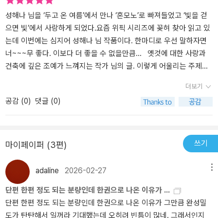
속 경주는 내가 알고 있던 경주가 맞나 싶을 정도로 달랐다.관광지로
서의 경주가 아니라, 누군가의 삶이 오래 머물러온 경주. 잠깐 들렀다
성해나 님을 ‘두고 온 여름’에서 만나 ‘혼모노’로 빠져들었고 ‘빛을 걷
가는 사람이 아니라, 그 자리에 남아 살아온 사람들의 시간으로 이루
으면 빛’에서 사랑하게 되었다.요즘 위픽 시리즈에 꽂혀 찾아 읽고 있
어진 경주. 그래서 읽는 동안 나는 계속해서 이들이 서 있는 자리가 어
는데 이번에는 심지어 성해나 님 작품이다. 한마디로 우선 말하자면
디쯤일지 가늠하게 되었다. 기억과 시간의 층위로 쌓인 경주. 맞다. 원
너~~~무 좋다. 이보다 더 좋을 수 없을만큼... 옛것에 대한 사랑과
래 경주는 그런 도시였다.재건하려는 사람들과, 남겨두려는 마음건축
건축에 깊은 조예가 느껴지는 작가 님의 글. 이렇게 어울리는 주제라
학과 4학년 재서와 이본은 같은 과제를 받고 같은 장소로 향하지만,
니... 건축학도인 재서는 이번 대학교 문교수님 서머스쿨에 강제로
더보기
세계를 바라보는 태도는 극명하게 다르다. 재서는 늘 의심하며 한 걸
참여하게 되었다. 문 교수는 캐드와 스케치업 같은 3D 프로그램이 일
공감 (
0
)
댓글 (0)
음씩 내딛는 사람이고, 이본은 무엇이든 똑 부러지게 해내는 사람이
반화된 시대에 80~90년대에나 유행하던 연필 제도를 고집하는 사람
다. 이 대비는 곧 이 소설이 말하고자 하는 세계의 균열로 이어진다.경
이다. 한 학기 내내 등고선만 그린 재서는 뜻밖에도 이 수업에서 A플
주 산내면의 오래된 고택. 두 번의 지진을 견뎌낸 집은 이미 여러 곳이
러스를 받는다. 최고점을 받고도 성적 이의서를 낼 만큼 자기 의심이
무너져 있고, 구조적으로도 비효율적이다. 재서와 이본의 첫 판단은
많고, 확신도 부족한 재서와는 달리 이본은 무엇이든 똑 부러지게 해
쓰기
마이페이퍼 (3편)
명확하다. 주요 구조부를 철근으로 재시공하자. 재건하자. 더 안전하
내는 우등생이다. 누군가의 숙제인 재서와 모두의 귀감 이본 너무나
게, 더 단단하게. 틀린 말은 아니다. 우리가 익숙하게 배워온 정답에
다른 두 사람의 과제는 경주의 이백 년 된 낡은 고택을 수리 보수하는
adaline
2026-02-27
메뉴
가깝다.하지만 소설은 그 ‘정답’이 얼마나 쉽게 내려진 것인지, 그리고
일.두 번의 지진을 겪으며 무너졌던 지붕과 비효율적인 동선, 기둥과
단편 한편 정도 되는 분량인데 한권으로 나온 이유가 ...
그 판단이 무엇을 지워버리는 선택인지를 조용히 드러낸다. 재건은
보를 연결하는 접합부의 실금까지……. 집을 고쳐서 다시 쓰기를 원하
단편 한편 정도 되는 분량인데 한권으로 나온 이유가 그만큼 완성밀
늘 미래를 이야기하지만, 그 과정에서 과거를 너무 쉽게 정리해버린
는 의뢰인 권정연 씨의 의사와는 달리 두 사람의 의견은 “기둥이랑 보
도가 탄탄해서 일꺼라 기대했는데 오히려 빈틈이 많네. 그래서인지
다.연필로 그리는 시간, 속도를 늦추는 일문 교수는 캐드와 스케치업
는 무너트리고 주요 구조부를 철근으로 재시공”(66쪽)하는 것, ‘재