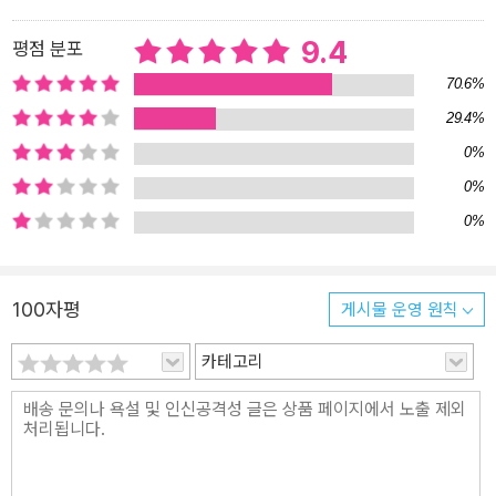
이례적인 시도를 통해 독자들에게 한 편 한 편 깊게 호흡하는 특별한
경험을 선사한다. 위픽은 소재나 형식 등 그 어떤 기준과 구분에도 얽
9.4
평점 분포
매이지 않고 오직 ‘단 한 편의 이야기’라는 완결성에 주목한다. 소설가
70.6%
뿐만 아니라 논픽션 작가, 시인, 청소년문학 작가 등 다양한 작가들의
29.4%
소설을 통해 장르와 경계를 허물며 이야기의 가능성과 재미를 확장한
0%
다. 시즌 1 50편에 이어 시즌 2는 더욱 새로운 작가와 이야기들로 가
득하다. 시즌 2에는 강화길, 임선우, 단요, 정보라, 김보영, 이미상, 김
0%
화진, 정이현, 임솔아, 황정은 작가 등이 함께한다. 또한 시즌 2에는
0%
작가 인터뷰를 수록하여 작품 안팎으로 다양한 이야기를 들려주며 1
년 50가지 이야기 축제를 더욱 풍성하게 펼쳐 보일 예정이다. 위픽 시
리즈 소개 위픽은 위즈덤하우스의 단편소설 시리즈입니다. ‘단 한 편
100자평
게시물 운영 원칙
의 이야기’를 깊게 호흡하는 특별한 경험을 선사합니다. 이 작은 조각
이 당신의 세계를 넓혀줄 새로운 한 조각이 되기를, 작은 조각 하나하
카테고리
나가 모여 당신의 이야기가 되기를, 당신의 가슴에 깊이 새겨질 한 조
각의 문학이 되기를 꿈꿉니다.