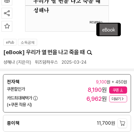
ePub
소득공제
[eBook] 우리가 열 번을 나고 죽을 때
성해나
(지은이)
위즈덤하우스
2025-03-24
전자책
9,100
원 + 450원
8,190
원
쿠폰할인가
쿠폰
6,962
원
카드최대혜택가
더보기
(+쿠폰 적용 시)
종이책
11,700
원