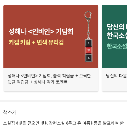
성해나 <인비인> 기담회, 출석 적립금 + 오싹한
당신의 다음
댓글 적립금 + 성해나 작가 코멘트
책소개
소설집 《빛을 걷으면 빛》, 장편소설 《두고 온 여름》 등을 발표하며 한