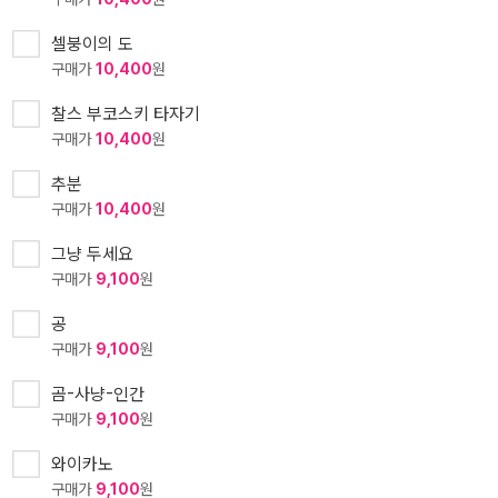
셀붕이의 도
구매가
10,400
원
찰스 부코스키 타자기
구매가
10,400
원
추분
구매가
10,400
원
그냥 두세요
구매가
9,100
원
공
구매가
9,100
원
곰-사냥-인간
구매가
9,100
원
와이카노
구매가
9,100
원