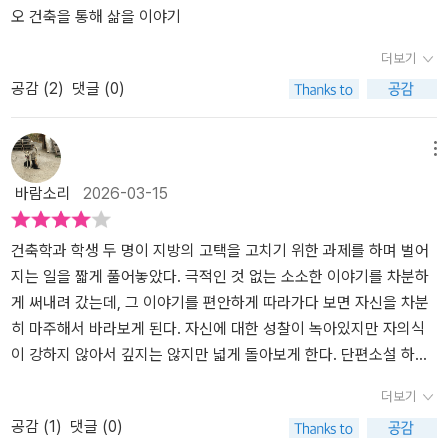
렇게 시작했는데 막상 해보니까 그 오기가 애정의 동의어 같기도 하
를 통해 높이높이 낡은 건물을 무조건 사라지게 만드는 것들에 대해
오 건축을 통해 삶을 이야기
더라. 나 뭐든 빨리 질려하거든.지레 짐작이 아니라 툭 터놓고 이야기
고민해 보고 싶은 마음이 자연스럽게 녹아들어 좋았다. '현실적인 어
더보기
하는 자신과 상대에 대한 다름의 이해. 내 뜻대로 안 될 때는 화도 나
려움은 건축가보다 공간에 정주하는 사람들이 더 잘 알아. 건축이란
공감 (
2
)
댓글 (0)
는데 그래도 될때까지 해보면 언젠가 뭐라도 되어 있는게 좋은 이와
건 설계도 안에서만 이뤄지는 게 아니라 항상 그 바깥에서 이뤄지니
아직까지 근본적인 물음에 명확한 답을 내리지 못하고 이마저도 주저
까.정면으로 부딪혀야 할 때도 있지만 타협할 때도 있고 경청해야 할
하게되는 이의 시선. ​우리가 열 번을 나고 죽어야 비로소 천 년이 흐른
때도 있는 거야'/101쪽첨성대를 이야기하기 위해 건축이란 소재가 이
메뉴
다는데 둘이 마주한 탑은 그보다 더 긴 세월을 버텨주었으니 흔들리
야기속으로 들어온 듯 하다. 건축에 대해 아는 바가 거의 없는 1人인
바람소리
2026-03-15
기도 하고 기울어지는 것의 당연함과 대견함을 이야기하는 해설사님
데, 얼마전 정말 독특한 카페를 찾았더랬다. 평범함 속에 어떤 특별함
의 이야기를 떠올려본다. 묵직하게 한 곳에 박혀있는 석축도 갖은 시
을 만들어낸 외관이라고 해야 할까.. 독특한 건물의 카페라는 지인의
련이 오기 마련인데 사람이라고 그러한 휘둘림이 없겠냐는 숨겨진 말
말을 듣고 따라갔다가, 홀딱 반했다. 특별한 기교가 없는 듯한데, 분명
건축학과 학생 두 명이 지방의 고택을 고치기 위한 과제를 하며 벌어
을 찾아내며 건물을 짓는 일 만큼이나 한 사람의 세상을 지어내는 일
기교가 보이고 낮에 방문할 때와 방문할 때 또 다른 공간.. 카페 실내
지는 일을 짧게 풀어놓았다. 극적인 것 없는 소소한 이야기를 차분하
이 얼마나 지난한 공이 들었는지 감히 가늠해보게된다. 우리가 열 번
로 들어와서도, 밖과 전혀 다른 느낌이라 놀랐던 기억.. 카페 밖의 모
게 써내려 갔는데, 그 이야기를 편안하게 따라가다 보면 자신을 차분
을 나고 죽을 때 비로소 그 공수에 대한 노고를 완벽하게 이해하게 되
습만 보면, 안의 모습이 어떠한 모습일지 상상할 수 조차 없었다. 그런
히 마주해서 바라보게 된다. 자신에 대한 성찰이 녹아있지만 자의식
겠지.(하루아침에 안다면 얼마나 좋을까!)​
데 밖에서 이미 안의 모습까지 그려진 것이 아닐까 싶었다. <우리가
이 강하지 않아서 깊지는 않지만 넓게 돌아보게 한다. 단편소설 하나
열 번을 나고 죽을 때>를 읽은 덕분에 경주 여행을 하고 싶어졌다. 가
로 만들어진 책이어서 소설 하나의 맛을 오롯이 음미하게는 하는데,
더보기
서,첨성대를 찬찬히 올려다 보며 상상을 하고 싶어졌다. 첨성대와 이
그 맛의 풍부함을 전해주지는 못한다.
공감 (
1
)
댓글 (0)
야기가 만나 재미난 결과물이 나올수 있다는 사실이 놀라웠다. 이야