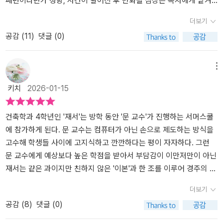
패턴이라던가 성향, 사건이 벌어진 후 변화될 심상은 독자에게 맡겨
놓았기에 얇은 책 + 긴 여운 + 각자의 각색 이 가능하다는 점이다. 쇼
더보기
츠와 릴스로 중독 되어있는 사람과 카페가서 커피마시며 너는 영상
공감 (
11
)
댓글 (0)
보고 놀아라, 나는 위픽 읽을란다! 로 각자 플레이가 가능한 시간이기
도 하다. ​​대학생. 건축과 4학년. 교수의 과제. 나와 다른 성향 동기와
협업. 타지에서의 시간. 과제로 주어진 고택, 고택 거주자의 히스토리
메뉴
이해. 나와 닮아있는 성향의 재서, 나와 다른 성향이 부러우면서 질투
키치
2026-01-15
가 나고 궁금하기도 한 이본의 시선들. 이러한 감정들이 딱 이 나이 때
에 이뤄지는 것임을 느낀다. 이 시절을 지나온 사람으로서 나 역시도
나를 잘 모르지만, 나를 둘러싼 사람들이 궁금한 시기이니까.​세상에
건축학과 4학년인 '재서'는 방학 동안 '문 교수'가 진행하는 서머스쿨
뒤쳐진듯한 문교수의 수업 방식은 나와 맞지 않다 생각하지만 그대로
에 참가하게 된다. 문 교수는 컴퓨터가 아닌 손으로 제도하는 방식을
따를 수 밖에 없고, 서머스쿨에 선정되는 것도 의아한 점들이지만 다
고수해 학생들 사이에 고지식하고 깐깐하다는 평이 자자하다. 그런
른 이들처럼 이의제기를 하지 않는다. 그게 재서다운 삶의 방식이다.
문 교수에게 예상보다 높은 학점을 받아서 부담감이 이만저만이 아닌
매사 조심스럽고 확인을 해야하고, 그러다보니 스스로가 긴장을 안고
재서는 같은 과이지만 친하지 않은 '이본'과 한 조를 이루어 경주의 고
사는 인물. 남들에겐 우등생이겠지만 자신에게는 자기검열과 확신을
택을 고치는 과제를 수행하게 된다. 현장을 답사한 그들은 시간도 부
더보기
요구하는 피곤한 인간임을 모르지 않는다. 그에 반하는 인물 이본. 2
족하고 고택의 상태도 안 좋으니 수리가 아닌 철거와 재건으로 과제
공감 (
8
)
댓글 (0)
학년 1학기 응용수학과에서 건축학과로 전과. 과가 없어질지도 모른
의 방향을 잡는다. 하지만 고택에 대한 남다른 추억과 애정이 있는 의
다는 소문도 있는데 건축과에서 타과 이동은 심심찮지만 이본처럼 역
뢰인과 문 교수는 이들의 생각에 동의하지 않는다.성해나의 <우리가