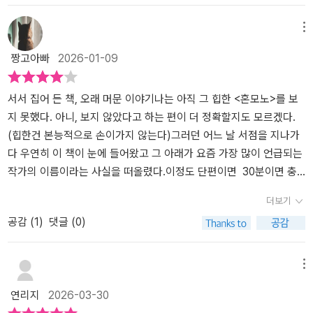
기는 얼마나 매력적인 도구인지에 대해 새삼 놀랐다는~^^
메뉴
짱고아빠
2026-01-09
서서 집어 든 책, 오래 머문 이야기나는 아직 그 힙한 <혼모노>를 보
지 못했다. 아니, 보지 않았다고 하는 편이 더 정확할지도 모르겠다.
(힙한건 본능적으로 손이가지 않는다)그러던 어느 날 서점을 지나가
다 우연히 이 책이 눈에 들어왔고 그 아래가 요즘 가장 많이 언급되는
작가의 이름이라는 사실을 떠올렸다.이정도 단편이면 30분이면 충
분하겠다는 계산도 섰다. 그런데 늘 그렇듯, 이런 계산은 자주 빗나간
더보기
다. 페이지를 넘기다 보니 나는 이미 서점이 아니라 경주 어딘가에 서
공감 (
1
)
댓글 (0)
있었다.그렇게 나는 <두고 온 여름> 이후, <혼모노>가 아닌 성해나의
다른 계 안으로 들어갔다.너무 잘 아는 도시, 처음 보는 풍경이 소설의
무대는 경주다. 대구 출신인 내게 경주는 지나치게 익숙한 도시다. 수
메뉴
학여행으로, 가족 나들이로, 짧은 여행으로 여러 번 다녀온 곳.눈을 감
연리지
2026-03-30
아도 동선이 그려질 만큼 알고 있다고 생각했던 도시다. 그런데 소설