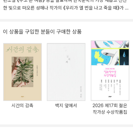
편소설 《두고 온 여름》 등을 발표하며 한국문학의 가장 새롭고 신선
한 빛으로 떠오른 성해나 작가의 《우리가 열 번을 나고 죽을 때》가 위
즈덤하우스의 단편소설 시리즈 위픽으로 출간되었다. 소설은 건축학
과 4학년 ‘재서’와 ‘이본’의 시선을 통해 경주 산내면의 오래된 고택으
로, 느긋한 경치를 빌려 잠깐 쉬었다 갈 수 있는 풍경으로 안내한다.
이 상품을 구입한 분들이 구매한 상품
방학을 맞이한 재서와 이본은 ‘문 교수’의 서머스쿨에 참가하게 된다.
문 교수는 캐드와 스케치업 같은 3D 프로그램이 일반화된 시대에 80
~90년대에나 유행하던 연필 제도를 고집하는 사람이다. 한 학기 내
내 등고선만 그린 재서는 뜻밖에도 이 수업에서 A플러스를 받는다.
최고점을 받고도 성적 이의서를 낼 만큼 자기 의심이 많고, 확신도 부
족한 재서와는 달리 이본은 무엇이든 똑 부러지게 해내는 우등생이
다. 한 걸음 한 걸음을 의심하며 내딛는 ‘숙제’ 재서와 한마디를 해도
비범해 보이는 ‘귀감’ 이본, 달라도 너무 다른 두 사람은 문 교수의 과
제를 하러 경주로 떠난다. 경주에서 그들을 기다리고 있던 건 지어진
시간의 감촉
백지 앞에서
2026 제17회 젊은
지 이백 년 된 낡은 고택이었다. 두 번의 지진을 겪으며 무너졌던 지붕
작가상 수상작품집
과 비효율적인 동선, 기둥과 보를 연결하는 접합부의 실금까지…….
집을 고쳐서 다시 쓰기를 원하는 의뢰인 권정연 씨의 의사와는 달리
두 사람의 의견은 “기둥이랑 보는 무너트리고 주요 구조부를 철근으