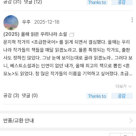
공감 (
31
)
댓글 (12)
춰 가기 힘들단 말이지. 그런데 알라딘에서 위픽 굿즈를 살 수 있게 해
은 부분은 이내 돌아가 다시 읽었고 우리는 얼마나 자주 재건을 선택
아득한 세월이지요? 이 탑은 그보다 더 긴 세월을 버텨주었어요. 흔들
줘서 좋아라 하며 몇 개 구입했는데, 책이랑 굿즈를 사고 나니 책갈피
하는지, 얼마나 쉽게 오래된 것들을 정리해버리는지에 대한 생각이
리기도 하고 기울어지기도 하면서요. 대견하지 않습니까? - p.88이
무작위 이벤트를 하더란 말이지. 하아... 그래서 두 권을 각각 한 권씩
꽤 많아졌다.그리고 경주가 다시 떠올랐다. 그저 여행지로의 경주가
자리에서 나는 ‘차경’을 배웠다. 경치를 빌린다는 뜻의 차경은 건축학
우주
2025-12-18
메뉴
사서 책갈피를 받았는데, 역시나 중복이 두 개나 있어!!! 보라색과 검
아니라 누군가의 삶이 켜켜이 쌓인 자리로서의 경주가.이 소설은 묻
과에서 ‘과제’ 다음으로 자주 쓰이는 단어 중 하나였다. 그 뜻을 제대
(2025) 올해 읽은 우리나라 소설
은색을 샀다. 예소연 작가의 <소란한 속삭임>과 조예은 작가의 <만
는다. 정말로 무너진 것은 무엇이었는지, 그리고 끝내 남아야 할 것은
로 이해할 수 없었는데, 뭉게구름이 방향을 바꾸며 흘러가고, 나무는
문지혁 작가의 <초급한국어> 를 읽게 되면서 결심했다. 올해는 우리
조를 기다리며>이다. 아직 <소란한 속삭임>은 안 읽었는데 이참에
무엇인지.
계절마다 색을 달리하고, 겨울에는 눈이 조용히 쌓이는 이 창가 자리
나라 작가들의 책들을 매달 읽겠노라고. 물론 특정되는 작가도, 출판
읽어봐야겠다.책갈피도 너무 귀여운데 책을 계속 살수도 없고... 이런
에서 풍경은 소유가 아니라 잠시 빌리는 것이며 그 누림이 건축에서
사도 정하진 않았다. 그냥 눈에 보이는대로 골라 읽겠노라.. 그러다 보
책의 상술에 넘어가는 나도 참....위픽 시리즈 중에 내가 재미있게 읽
중요하다는 것을 알게 되었다. - p.50-51비름이 말이야. 잡초지만 신
니, 베스트소설과는 인연이 없던 내가, 올해 최고의 책으로 뽑힌 <혼
은 책이 제법 있었다. 짧지만 강렬한 이야기들이었다. 으스스하지만
통해. 영양분을 끌어모아서 농사를 돕거든. 땅에서 난 것들은 다 쓸모
모노>도 읽었다. 참 많은 작가들의 이름을 기억하고 싶어졌다. 초급
사람의 저 깊은 곳을 건드리는 이야기나 아련한 기분에 젖게 만드는
가 있어. 쓸모를 찾는 건 그 땅에 머무는 사람들이고. - p.75-76
한국어는..고잉홈으로 이어졌다. 결국, 한 작품을 읽게 되면 작가의 다
이야기나 인간의 잔인한 면을 볼 수밖에 없는 이야기나 내가 사는 세
더보기
른 책으로 자연스럽게 이어졌다는 뜻이다.그리고 읽기 버거워 망설였
상이 이렇게나 한심하기도 했던가 싶었던 이야기들이었다. 짧은데 재
공감 (
3
)
댓글 (0)
던 한강작가님의 책도 마침내 읽었다.(아니 읽어냈다^^) 6.25전쟁에
미가 있어서 더 짧게 느껴졌던 이야기들... 그리고 어제 도착해서 아직
관한 소설을 읽어야 한다면 나는 박완서작가님의 책을 추천하겠다고
읽지 않은 이야기들까지 좀 기대된다.캐드펠 시리즈를 사면 컵받침을
감히 말하고 싶어졌다. 한승원 작가님의 조선천재3부작을 읽게 된 것
줬다. 나는 1권부터 10권까지는 샀는데 컵받침을 모두 5개 받았고 4
반품/교환 안내
도 잊지 못할 것 같다. 문혜정작가님의 <타로카드 읽는 카페>는 기대
개가 사각형, 1개가 원형이었다. 왜? 종류별로 안 주고 네모만 주지?
이상으로 재미나게 읽었다. 동네 책방을 찾을 때마다 가급적 우리나
한동안 네모가 싫었다. 5권은 북펀딩이었던 것 같고 나머지 5권은 컵