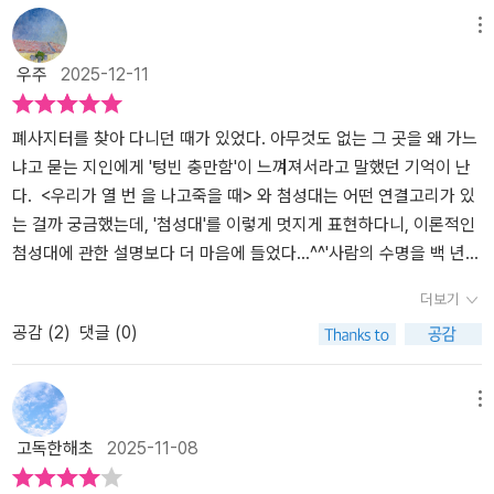
행하는 인물은 또 없었으니 시선이 갈 수 밖에 없었다. 2년 동안 공부
열 번을 나고 죽을 때>는 길이는 짧지만 여운은 긴 소설이다. 이야기
메뉴
한 자신보다 시선이 잽싸고 날카로운 상대라 궁금증이 차고 넘치지만
자체는 건축학과 학생인 재서와 이본이 여름방학 동안 수리가 필요한
우주
2025-12-11
선뜻 손내미는게 어려운 재서. 비슷한 듯 다르게 놓여있는 인물이 하
고택의 설계도를 완성하는 과제를 수행하는 과정인데, 그 안에 건축
나의 주제를 두고 다르게 보는 관점은 이야기가 시작 될 즈음 부터 나
에 대한 이야기도 있고 전통에 대한 이야기도 있고 자연에 대한 이야
란히 놓여지고 있다.스캐치업을 하는 과정에서 수작업과 캐드와 3D
기도 있고 관계에 대한 이야기도 있어서 다채롭다. 건축을 소재로 한
폐사지터를 찾아 다니던 때가 있었다. 아무것도 없는 그 곳을 왜 가느
프로그램의 대립. 이는 속도전의 차이로도 보여진다. 어딘가 모르게
소설이고 여름이 배경이라는 점에서 마쓰이에 마사시의 소설 <여름
냐고 묻는 지인에게 '텅빈 충만함'이 느껴져서라고 말했던 기억이 난
준비 과정부터 복잡할 수 있는 답답함을 가진 재서와 빠르고 명확한
은 오래 그곳에 남아>가 떠오르기도 했다. 경주라는 지역이 가지고
다. <우리가 열 번 을 나고죽을 때> 와 첨성대는 어떤 연결고리가 있
이본의 차이. 마주한 관점은 그대로 고택으로 시선이 옮겨진다. 고택
있는 시간성과 공간성이 잘 녹아 있는 작품으로도 오랫동안 기억하게
는 걸까 궁금했는데, '첨성대'를 이렇게 멋지게 표현하다니, 이론적인
의 보수와 재건의 차이. 구조적과 비효율과 안전상의 문제를 제시하
될 것 같다.
첨성대에 관한 설명보다 더 마음에 들었다...^^'사람의 수명을 백 년이
며 재건을 이야기하지만, 처음 이 작업이 주어 질 때 클라이언트 요구
라 가정할 때 우리가 열 번을 나고 죽어야 비로소 천 년이 흐르는 셈입
더보기
사항과 복원과 보존에 중점을 두라는 교수의 권고를 무시 할 수 없는
니다.참으로 아득한 세월이지요? 이 탑은 그보다 더 긴 세월을 버텨주
공감 (
2
)
댓글 (0)
재서에겐 현실은 맞지만 실정은 그러지 못하는 심상의 대립도 함께
었어요. 흔들리기도 하고 기울어지기도 하면서요 대견하지 않습니
보여준다. '짓다'는 의미에 우린 여러가지를 덧붙일 수 있다. 대표적인
까? 재건이나 복원을 거치지 않은 유일한 건축물은 첨성대뿐이라고
동사의 개념으로 재료를 들여 지어낼 수 있겠지만, 작고한 정연씨의
부연하며(...)'/88쪽아주아주 짧은 소설이다. '첨성대'를 놓고 이야기
메뉴
부친이 만든 공간을 '깁다'의 방언적 의미인 짓다로 의미를 추가하여
를 만들어 낸. 그런데 건축이 담겨 있고, 세월(시간)이 녹아 있다. '경
고독한해초
2025-11-08
떨어지거나 해어진 곳을 꿰매는 식으로 해석 할 수도 있겠다. 후자가
주'라는 도시는 경주(競走) 라는 뜻도 품고 있었다는. 과학적인 결과
문 교수가 두 학생에게 바라는 짓다의 속뜻이라 생각을 해봤다.📖그
물로만 첨성대를 바라보지 않는 시선이 좋았고, 건축에 관한 이야기