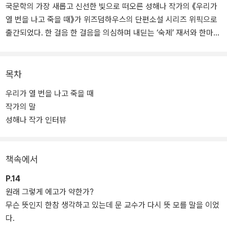
국문학의 가장 새롭고 신선한 빛으로 떠오른 성해나 작가의 《우리가
열 번을 나고 죽을 때》가 위즈덤하우스의 단편소설 시리즈 위픽으로
출간되었다. 한 걸음 한 걸음을 의심하며 내딛는 ‘숙제’ 재서와 한마디
를 해도 비범해 보이는 ‘이본’, 달라도 너무 다른 두 사람은 문 교수의
과제를 하러 경주로 떠난다. 경주에서 그들을 기다리고 있던 건 지어
진 지 이백 년 된 낡은 고택이었다. 집을 고쳐서 다시 쓰기를 원하는
목차
의뢰인 권정연 씨의 의사와는 달리 두 사람의 의견은 “기둥이랑 보는
우리가 열 번을 나고 죽을 때
무너트리고 주요 구조부를 철근으로 재시공”하는 것, ‘재건’으로 기운
작가의 말
다.
성해나 작가 인터뷰
책속에서
P.14
원래 그렇게 에고가 약한가?
무슨 뜻인지 한참 생각하고 있는데 문 교수가 다시 뜻 모를 말을 이었
다.