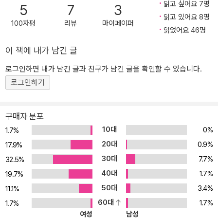
읽고 싶어요 7명
5
7
3
로 재시공”(66쪽)하는 것, ‘재건’으로 기운다. 문 교수는 실측과 연필
읽고 있어요 8명
제도를 권유했지만 시간에 쫓긴 재서와 이본은 고택의 기존 도면을
100자평
리뷰
마이페이퍼
읽었어요 46명
참고해 캐드로 옮긴 결과를 제출한다. 문 교수의 싸늘한 비판을 받고
그제야 고택이 놓인 풍경, 경주라는 도시를 찬찬히 둘러본다. 소설은
이 책에 내가 남긴 글
한 채의 집을 지어 올리듯 꼼꼼하고 빈틈 없는 문장들로 ‘잠깐 들렀다
로그인하면 내가 남긴 글과 친구가 남긴 글을 확인할 수 있습니다.
가는 손님’인 재서와 이본뿐만 아니라 그 자리에서 운명처럼 살아가
로그인하기
는 권정연 씨 모녀와 첨성대 길라잡이 할아버지, 마을 사람들까지 샅
샅이 짚어낸다. 집 그 자체보다, 사랑하는 사람에게 가장 아름다운 경
치를 빌려주고, “잘 살거라, 속으로 비는”(85쪽) ‘짓는 마음’에 대해
구매자 분포
이야기한다. ‘단 한 편의 이야기’를 깊게 호흡하는 특별한 경험 위즈덤
10대
0%
1.7%
하우스는 2022년 11월부터 단편소설 연재 프로젝트 ‘위클리 픽션’을
20대
0.9%
17.9%
통해 오늘 한국문학의 가장 다양한 모습, 가장 새로운 이야기를 일주
30대
7.7%
32.5%
일에 한 편씩 소개하고 있다. 구병모 〈파쇄〉, 조예은 〈만조를 기다리
40대
1.7%
며〉, 안담 〈소녀는 따로 자란다〉, 최진영 〈오로라〉 등 1년 동안 50편의
19.7%
이야기가 독자들의 사랑을 받아왔다. 위픽 시리즈는 이렇게 연재를
50대
3.4%
11.1%
마친 소설들을 순차적으로 출간하며, 이때 여러 편의 단편소설을 한
60대
1.7%
1.7%
데 묶는 기존의 방식이 아닌, ‘단 한 편’의 단편만으로 책을 구성하는
여성
남성