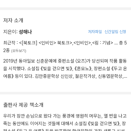
저자 소개
지은이:
성해나
저자파일
신간알림 신청
최근작 :
<[북토크] <인비인> 북토크>
,
<인비인>
,
<림 : 기념>
… 총 5
2종
(모두보기)
2019년 동아일보 신춘문예에 중편소설 〈오즈〉가 당선되며 작품 활동
을 시작했다. 소설집 《빛을 걷으면 빛》, 《혼모노》, 장편소설 《두고 온
여름》 등이 있다. 김만중문학상 신인상, 젊은작가상, 신동엽문학상,
오늘의 젊은 예술가상 등을 수상했다. ⓒ 주용진
출판사 제공 책소개
우리가 잠깐 손님으로 왔다 가는 풍경에 영원히 머무는, 열 번을 나고
죽는 동안에도 이어지는 것들에 대해서 소설집 《빛을 걷으면 빛》, 장