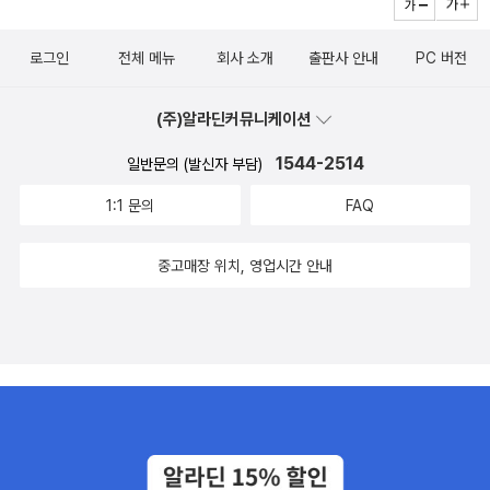
라 소설을 구입하려 노력한 덕분에 더 많은 우리나라 작가 책을 읽을
받침 때문에 사모았던 것 같다. 캐드펠 시리즈는 재미있는데다 뭔가
수 있었던 것 같다. 내년에도 우리나라소설에 애정을 갖게 되지 않을
생각했던 것과 다른 방식으로 일이 해결되어 좋았다. 하지만 가끔 마
까 싶다.한 달에 한 권 정도만 읽겠다는 바람은, 나도 감히 상상할 수
로그인
전체 메뉴
회사 소개
출판사 안내
PC 버전
음에 안 드는 결말도 있고 모드 왕후랑 싸운다고 난리여서 재미가 반
없을 만큼의 책들(46권)과 만나게 했다. 그리고 지금 성해나 작가의
감되는 경우도 있었지만 추리소설 중에 정말 괜찮은 책이라고 생각한
<빛을 걷으면 빛>을 읽고 있는 중이다...47권이 될 것 같다^^특히 위
다. 캐드펠 수사가 풀어가는 사건들에는 모두 '사람'이 있었다. 정보
(주)알라딘커뮤니케이션
픽시리즈~^^
라 작가는 좋아하기도 하고 굿즈도 탐나서 바로 질렀더랬다. <아이들
1544-2514
일반문의 (발신자 부담)
의 집>은 과연 이런 시설과 정책을 가진 정부가 있을까 싶을만큼 탐
나는 제도를 가졌다. 정부가 양육을 책임지고 부모는 아이를 돌보는
1:1 문의
FAQ
데 무리가 없도록 하는 사회. 양육에 대한 인식이 부러웠다. 아이들은
또래들과 지낼 수도 있고 집에서 부모와 함께 할 수도 있다. 완벽은 없
중고매장 위치, 영업시간 안내
지만 많은 부분에서 아동학대는 줄어들 터였다. 손수건 좋다!!!액막이
명태 마그넷이 너무 귀여서 이 책을 샀다. 그리고 내가 너무 좋아하는
호러 장르잖아!!! 액막이 명태 마그넷은 앙증맞고 귀엽다. 책은 아직
읽지는 못했지만 재미있을 듯.책 자체도 재미있을 것 같지만 액막이
명태가 더 갖고 싶었는지 아직도 책을 읽지는 못했다. 뭔가 만족이 됐
다고나 할까... 물욕의 꼬마요정이었다.은근히 책 살 때 굿즈들이 사람
을 홀린다. 내가 사고 난 뒤 행사하는 경우에는 진짜 가슴이 아프기도
하다.