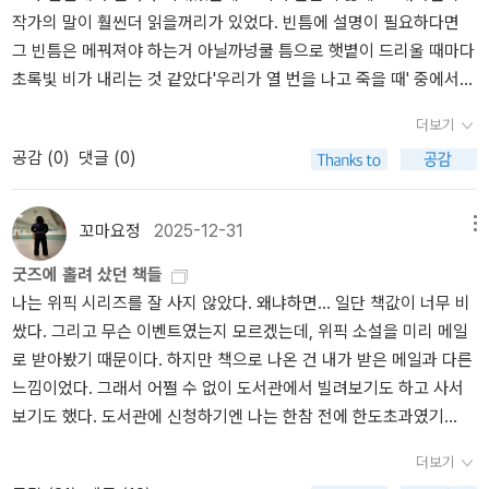
작가의 말이 훨씬더 읽을꺼리가 있었다. 빈틈에 설명이 필요하다면
이 당연한 시대에 연필을 고집한다. 직접 재고, 손으로 그리고, 시간을
건’으로 기운다. 문 교수는 실측과 연필 제도를 권유했지만 시간에 쫓
그 빈틈은 메꿔져야 하는거 아닐까넝쿨 틈으로 햇볕이 드리울 때마다
들여 바라볼 것을 요구한다. 재서가 한 학기 내내 그린 것은 등고선뿐
긴 재서와 이본은 고택의 기존 도면을 참고해 캐드로 옮긴 결과를 제
초록빛 비가 내리는 것 같았다'우리가 열 번을 나고 죽을 때' 중에서
이었다. 그런데 그 등고선으로 A플러스를 받는다. 최고점을 받고도
출한다. 문 교수의 싸늘한 비판을 받고 그제야 고택이 놓인 풍경, 경주
책, 그 이상의 가치교보문고 전자도서관- P9나는 조바심 때문에 늘
재서는 성적 이의서를 낸다. 스스로를 믿지 못해서다.보통의 우리는
라는 도시를 찬찬히 둘러본다. 그러면서 서로를 이해하게 되고 경주
더보기
밤잠을 설치곤 했다. 삶이 모래주머니를 달고 내달려야 하는 레이스
결과 앞에서만 안도하면서도 그 결과가 정말 온전한지에 대해서는 쉽
라는 도시를 이해하게 된다. 소설은 한 채의 집을 지어 올리듯 꼼꼼하
공감 (
0
)
댓글 (0)
처럼 느껴지기도, 홀로 뒤처지는 것 같아 갈급하기도 했다. 누군가 안
게 의심하지 않는다.이러한 세계에 대한 재서의 의의 속도와 효율로
고 빈틈 없는 문장들로 ‘잠깐 들렀다 가는 손님’인 재서와 이본뿐만 아
부를 물으면 잘 지내고 있다고 했지만, 실은 ‘잘 지낸다’는 말에 붙은
만들어진 성취만을 경험한 이의 불안 같았다.어쩌면 정신없이 내달리
니라 그 자리에서 운명처럼 살아가는 권정연 씨 모녀와 첨성대 길라
무수한 조건과 기대를 헤아리며 나를 질책하는 순간이 많았다.'우리가
기만 하며 이렇게 느린 시간을 겪은게 우리 삶에 있기나 했던가.집을
잡이 할아버지, 마을 사람들까지 샅샅이 짚어낸다. 집 그 자체보다, 사
꼬마요정
2025-12-31
메뉴
열 번을 나고 죽을 때' 중에서책, 그 이상의 가치교보문고 전자도서
짓는 일과, 마음을 짓는 일이 소설은 한 채의 집을 통해 ‘짓는다는
랑하는 사람에게 가장 아름다운 경치를 빌려주고, “잘 살거라, 속으로
굿즈에 홀려 샀던 책들
관- P62삶이 경주가 아니라 느긋한 동행이라는 건 소설을 쓰며 배웠
것’의 의미를 다시 묻는다. 집은 단순한 구조물이 아니라 누군가의 시
비는”(85쪽) ‘짓는 마음’에 대해 이야기한다. 어쩜 이렇게 글들이 사
나는 위픽 시리즈를 잘 사지 않았다. 왜냐하면... 일단 책값이 너무 비
다'우리가 열 번을 나고 죽을 때' 중에서책, 그 이상의 가치교보문고
간을 품고 살아온 존재다. 그래서 소설이 끝내 도달하는 지점은 재건
랑스러울까?옛 고택에 대한 사랑과, 오해에서 시작되었지만 이해하
쌌다. 그리고 무슨 이벤트였는지 모르겠는데, 위픽 소설을 미리 메일
전자도서관- P62우리가 나고 죽을 동안 삶은 수없이 흔들리고 어긋
과 보존의 이분법이 아니라, '짓는 마음'이다.사랑하는 사람에게 가장
며 풀어가는 이웃들의 정도 사랑스럽고. 재서가 이본에 대해서 유독
로 받아봤기 때문이다. 하지만 책으로 나온 건 내가 받은 메일과 다른
날 수 있을 테지만, 그 여진 속에서 기꺼이 손잡아줄 사람이 있다면 누
아름다운 경치를 빌려주고 속으로 '잘 살거라'라고 비는 마음.우리가
자주 이야기하는 부분에서... 필연적으로 얘네들은 친구가 되겠구나
느낌이었다. 그래서 어쩔 수 없이 도서관에서 빌려보기도 하고 사서
구든 조금은 안도하리라 믿는다.'우리가 열 번을 나고 죽을 때' 중에서
잠깐 손님으로 왔다 가는 풍경에, 누군가는 평생을 머문다.열 번을 나
짐작을 했지만 진짜 좋은 친구가 될 것 같고... 나도 그들이 정성을 다
보기도 했다. 도서관에 신청하기엔 나는 한참 전에 한도초과였기
책, 그 이상의 가치교보문고 전자도서관- P63
고 죽는 동안에도 이어지는 것들은 그렇게 남는다. 약해 보이지만, 쉽
해 지을 그 고택을 한번 가보고 싶다는 생각을 해 보며.. 제목이기도
에. 그러다가 얼마 전에 위픽 팝업 하는 거 보고 너무 가고 싶다 생각
게 무너지지 않는 것들.잠깐 읽기에는 아까운 소설처음에는 서서 읽
한 이 책의 한 문장을 넣어본다. 사람의 수명을 백 년이라 가정할 때,
더보기
했었다. 부산 사는 나는 서울에서 하는 그런 행사에 기간이나 시간 맞
을 생각이었다. 하지만 곧 자리를 구해 앉았다.중간에 딴생각하다 읽
우리가 열 번을 나고 죽어야 비로소 천 년이 흐르는 셈입니다. 참으로