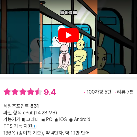
Play
9.4
100자평 5편
리뷰 7편
세일즈포인트
831
파일 형식 ePub(14.28 MB)
가능기기
크레마
PC
IOS
Android
TTS 기능 지원
136쪽 (종이책 기준), 약 4만자, 약 1.1만 단어