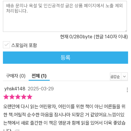
한 문장이, 지금은 우리의 삶을 되돌아보게 한다. "너는 네가 길들인
것에 책임이 있어." 누군가와 깊이 연결된다는 것은 단순한 일이 아니
다. 우리는 수많은 것들을 길들이고, 그러면서도 쉽게 잊어버린다. 그
러나 어린 왕자는 말한다. 책임이란 곧 사랑이며, 그것이야말로 우리
가 살아가는 방식이라고. 세대를 넘어 사랑받아 온 이 책은, 읽을 때마
현재
0
/280byte (한글 140자 이내)
다 새로운 의미를 발견하게 한다. 책을 덮고 나면, "나는 지금 어떻게
스포일러 포함
살고 있는가?" 라는 질문이 남는다. 어린 왕자는 떠났을까, 아니면 돌
등록
아갔을까? 그 답을 찾기 위해, 다시 《어린 왕자》를 펼쳐볼 시간이다.
구매자 (0)
전체 (1)
yhsk4148
2025-03-29
메뉴
오랜만에 다시 읽는 어린왕자, 어린이를 위한 책이 아닌 어른들을 위
한 책.어릴적 순수한 마음을 잠시나마 되찾은 거 같았어요.느낌이있
는책에서 새로 출간한 이 책은 영문과 함께 읽을 있어서 더욱 좋았습
니다.