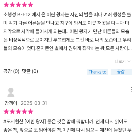
않고, 너도 내가 필요하지 않지.네게 있어 난 수많은 다른 여우 중 한
일한 존재가 되겠지.” 어린왕자는 여우에게서 일정 거리를 두고 떨
마리에 불과하니까. 하지만 네가 날 길들인다면 우린 서로에게 필요
소행성 B-612 에서 온 어린 왕자는 자신의 별을 떠나 여러 행성을 돌
어져 앉아 여우를 기다리고 그저 바라봅니다. 소유하려 들지 않습니
한 존재가 될 거야. 내게 있어 넌 세상에서 유일한 존재가 될 거고, 네
며 각기 다른 어른들을 만나고 지구에 와서도 이곳 저곳을 다니다 마
다. <성채>에서도 '사랑'에 대한 그의 생각을 엿볼 수 있는데요,
게 있어 난 세상에서 유일한 존재가 되겠지. p134. 같은 시간에 오
지막으로 사막에 들어서게 되는데...어린 왕자가 만난 어른들의 모습
“사랑은 소유하려고 하면 고통을 준다.소유하려는 본능은 사랑의 반
는게 더 좋을 거야. 만약 네가 오후 네시에 온다면 나는 세시부터 행복
은 비상식적으로 보이지만 부끄럽게도 그건 바로 나의 모습이고 우리
대이다.” -<성채>, 생텍쥐페리 '친구란 무엇보다도 평가하지 않
해지기 시작할거야. p140. 잘가, 이제 내 비밀을 말해 줄게. 아주 간
들의 모습이 었다.혼자뿐인 별에서 권위게 집착하는 왕,모든 사람이
는 사람이다(<성채>).“ '누군가를 사랑한다면 그를 기다리며 먼저
단한 거야. 오직 마음으로 보아야 잘 볼 수 있다는 거야. 가장 중요한
자신을 찬양해야 한다고 믿는 허영쟁이,부끄러움울 잊기 위해 계속
친구가 되어 그를 평가하지 않고 있는 그대로 받아들이라.'고 말하는
더보기
것은 눈에 보이지 않는단다.
술을 마시는 술꾼,맹목적으로 더 많은 별을 소유하려는 사업가,이유
것 같았습니다. [총평] 이 책은 선물용 도서로 좋은 책입니다. 이
공감 (
0
)
댓글 (0)
도 모르는 규칙을 따르며 무의미한 노동을 이어가는 가로등지기,실제
책은 한영합본으로 편집되어 한글과 함께 영어 번역본도 같이 볼 수
로 탐험해보지 않은 세상의 그림에 메달려 살아가는 지리학자이들은
있어 어린왕자 번역본 중에 추천하는 책입니다. 일러스트가 아름다
모두 눈에 보이는 것에 짐착하며 매일 반복되는 일에 스스로 메몰되
워 소장용 도서로도 좋아요. <어린왕자>를 읽으며 바쁜 일상 속에
메뉴
어 자신을 가두는 인생을 살아가고 있었다. 겉으로 보이는 모습과 숫
서 잊고 있던 소중한 것들을 떠올려보면 어떨까요? *인디캣 책곳
강갱이
2025-03-31
자나 지위로 드러나는 어른들의 세상에서는 논리와 이성만이 존재하
간님의 블로그 서평단 모집에 당첨되어 출판사에서 책을 제공받아 읽
고 소유과 익숙함만을 중요한 가치로 여겼지만 어린 왕자는 보이는것
고 솔직하게 리뷰를 남겼습니다 https://blog.naver.com/joyha
#도서협찬 [어린 왕자] 좋은 것은 말해 뭐합니까. 언제 다시 읽어도
너머의 마음과 관계를 들여다보며 논리나 이성이 아닌 감성으로 직접
nny/223827057345
좋은 책, 앞으로 또 읽어야할 책.이번에 다시 읽으니 예전에 놓쳤던 부
느끼며 경험하는 세상을 살았다.사랑이란 소유가 아니라 길들여지는