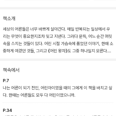
책소개
세상의 어른들은 너무 바쁘게 살아간다. 매일 반복되는 일상에서 우
리는 무엇이 중요한지조차 잊고 지낸다. 그러다 문득, 어느 순간 머릿
속을 스치는 것들이 있다. 어린 시절 가슴속에 품었던 이야기, 한때 소
중하게 여겼던 것들, 그리고 《어린 왕자》도 그중 하나일지 모른다.
이 책은 단순한 동화가 아니다. 어린 시절에는 그냥 지나쳤던 이야기
책속에서
들이, 어른이 된 지금은 전혀 다르게 다가온다. 사랑과 관계, 책임과
이별, 그리고 우리가 놓쳐버린 것들에 대한 성찰.
P.7
어릴 적 읽을 때는 알지 못했던 한 문장이, 지금은 우리의 삶을 되돌아
나는 어른이 되기 전인, 어린아이였을 때의 그에게 이 책을 바치고 싶
보게 한다.
다. 한때는 어른들도 모두 다 어린이였으니까.
P.34