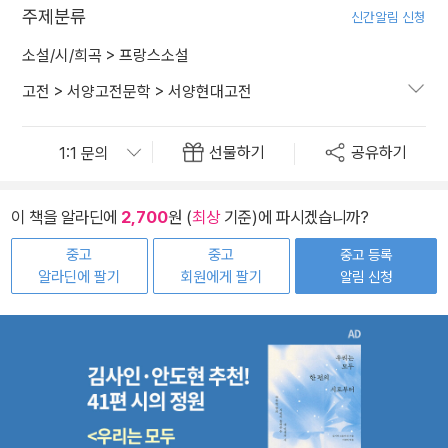
주제분류
신간알림 신청
소설/시/희곡
>
프랑스소설
고전
>
서양고전문학
>
서양현대고전
선물하기
공유하기
이 책을 알라딘에
2,700
원 (
최상
기준)에 파시겠습니까?
중고
중고
중고 등록
알라딘에 팔기
회원에게 팔기
알림 신청