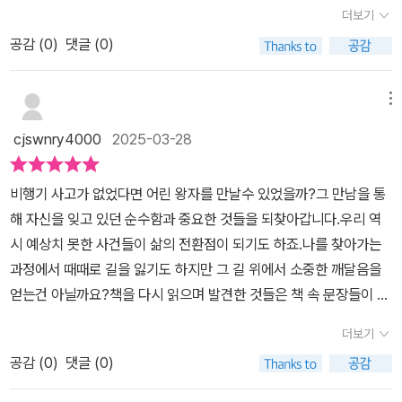
자는 감각적인 일러스트가 크게 돋보인다.멋진 표지도 눈길을 끌지만
더보기
페이지마다 몽환적이고 신비로운 느낌이 더 해져서 어린 왕자의 감정
공감 (
0
)
댓글 (0)
이 와락 다가온다.​일러스트 보는 재미가 쏠쏠해서 초등학생도 재밌게
읽을 것 같다.소장용 도서로 추천! ​더불어, 한글판 뒤쪽에는 영어 원서
가 함께 실려있어서 영어 공부하시는 분들 + 중고등이 읽기에 너무
메뉴
좋을 것 같다. ​✨아저씨도 알 거예요. 누구든 슬픔에 잠기면 석양을 좋
cjswnry4000
2025-03-28
아한다는걸요.​😊길들인다는 게 무슨 뜻이야?그건 '관계를 맺는다'는
뜻이야.​🌷만약 아저씨가 어느 별에 사는 꽃 한 송이를 사랑한다면, 밤
비행기 사고가 없었다면 어린 왕자를 만날수 있었을까?그 만남을 통
하늘을 올려다보는 것만으로도 기분이 좋아질 거예요. 어느 별에나
해 자신을 잊고 있던 순수함과 중요한 것들을 되찾아갑니다.우리 역
꽃들은 피어 있어요.내 비밀을 말해 줄게. 아주 간단한 거야.오직 마음
시 예상치 못한 사건들이 삶의 전환점이 되기도 하죠.나를 찾아가는
으로 보아야 잘 볼 수 있다는 거야.가장 중요한 것은 눈에 보이지 않는
과정에서 때때로 길을 잃기도 하지만 그 길 위에서 소중한 깨달음을
단다.
얻는건 아닐까요?책을 다시 읽으며 발견한 것들은 책 속 문장들이 다
시금 나를 깊은 생각 속으로 빠뜨렸습니다.어린아이였던 그때의 나에
더보기
게 이 책을 바치고 싶다는 작가의 말이 공감이 가더라고요.꿈을 꾸는
공감 (
0
)
댓글 (0)
어린아이들에게 선물용어른이 된 우리 어른들에게 소장용으로모두의
이야기 어린왕자 추천드립니다