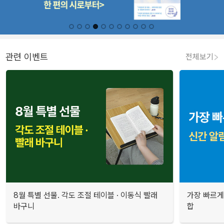
관련 이벤트
전체보기
8월 특별 선물. 각도 조절 테이블 · 이동식 빨래
가장 빠르게
바구니
합