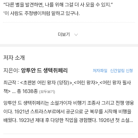
“다른 별을 발견하면, 나를 위해 그걸 더 사 모을 수 있지.”
‘이 사람도 주정뱅이처럼 말하고 있구나.
더보기
저자 소개
지은이:
앙투안 드 생텍쥐페리
저자파일
신간알림 신청
최근작 :
<초판본 어린 왕자 (양장)>
,
<어린 왕자>
,
<어린 왕자 필사
책>
… 총 1638종
(모두보기)
앙투안 드 생텍쥐페리는 소설가이자 비행기 조종사 그리고 전쟁 영웅
이다. 1921년 스트라스부르에서 공군으로 군 복무를 시작해 비행을
배웠다. 1923년 제대 후 다양한 직업을 경험했다. 1926년 첫 소설
『비행사』를 발표했고, 같은 해에 라테코에르에 입사해 툴루즈에서 다
카르까지 우편물을 운송하는 조종사로 일했다. 그 후 모로코 남부 캅