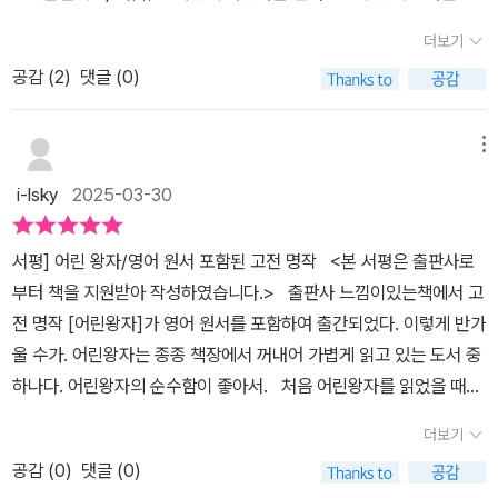
린왕자를 한글과 영어로 만나보실 수 있습니다. 선물용, 소장용으로
더보기
아주 좋은 책입니다. 저는 생텍쥐페리의 <어린왕자> 책을 중학교
공감 (
2
)
댓글 (0)
때 처음 읽었어요.어렸을 때는 무슨 의미인지 이해하지 못했었는데
요, 성인이 되어 다시 읽으니 생텍쥐페리의 은유적 비유들이 와 닿기
시작했습니다. 오랜 시간이 지난 뒤에 다시 읽어도 새롭고 많은 사람
메뉴
들이 읽는 작품을 고전 명작이라고 하죠. <어린왕자>는 르몽드 세
i-lsky
2025-03-30
기의 도서 100권에 선정되었고, 죽기 전에 읽어야 할 고전으로 문학
적 가치를 인정받았습니다. <어린왕자>가 고전으로 불리는 이유는,
서평] 어린 왕자/영어 원서 포함된 고전 명작 <본 서평은 출판사로
인생이라는 사막 한가운데서 감춰진 우물(아름다움)을 보게 하고,
부터 책을 지원받아 작성하였습니다.> 출판사 느낌이있는책에서 고
인생에서 만나는 거대한 벽을 용감하게 맞서 그 벽을 넘게 하는 아름
전 명작 [어린왕자]가 영어 원서를 포함하여 출간되었다. 이렇게 반가
다운 문장들이 있기 때문일 것입니다. 또한, 어린왕자가 별에서 만나
울 수가. 어린왕자는 종종 책장에서 꺼내어 가볍게 읽고 있는 도서 중
는 인물들을 통해 사랑, 명예, 돈, 허영 등을 은유적으로 비판하며, 우
하나다. 어린왕자의 순수함이 좋아서. 처음 어린왕자를 읽었을 때는
리가 소중히 여겨야 할 것은 보이지 않는 것들임을 가르쳐줍니다. 생
사고의 전환을 일으켰고, 조금씩 그 내용의 깊이에 빠져 들게 되면서
텍쥐페리의 <어린왕자>에는 꽃, 여우 뿐만 아니라 다양한 인물들이
더보기
종래에는 어린왕자의 마지막을 덮으면서 통곡을 하기도 했었다. 그
등장합니다. 어린왕자가 여행하면서 만나게 되는 장사꾼, 왕, 사업
공감 (
0
)
댓글 (0)
의미를 알게 되었다는 건 내가 어른이 되었기 때문은 아니었을까?
가, 허영쟁이, 주정뱅이, 점등인, 지리학자 등의 여러 군상의 삶을 통