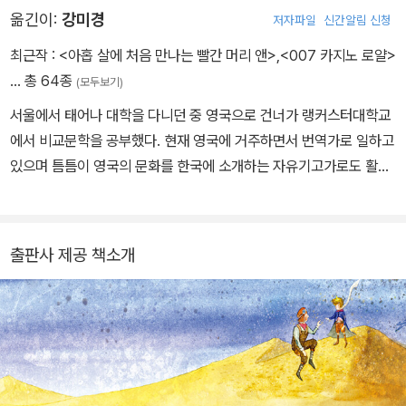
옮긴이:
강미경
저자파일
신간알림 신청
쥐비의 기지 관리자로 임명되었고, 그곳에서 사막의 아름다움에 매혹
되었다. 바로 이 시기에 『남방 우편기Courrier Sud』(1929)를 집필
최근작 :
<아홉 살에 처음 만나는 빨간 머리 앤>
,
<007 카지노 로얄>
했다. 그 후 아에로포스타 아르헨티나(아르헨티나 우편항공)의 이사
… 총 64종
(모두보기)
로 임명되어 부에노스아이레스로 떠났다. 1931년 파리로 돌아와 『야
서울에서 태어나 대학을 다니던 중 영국으로 건너가 랭커스터대학교
간 비행Vol de nuit』(1931년 페미나상 수상)을 펴내 상당한 성공을
에서 비교문학을 공부했다. 현재 영국에 거주하면서 번역가로 일하고
거두었고, 1934년에는 에어프랑스의 ‘홍보 책임자’가 되었다. 이듬
있으며 틈틈이 영국의 문화를 한국에 소개하는 자유기고가로도 활동
해 생텍쥐페리는 파리-사이공 노선 비행 기록을 깨려고 시도했지만,
하고 있다. 역서로는 『프랭클린 자서전』 『사람으로 산다는 것』 『동물
비행기가 리비아 사막에 추락했다. 나흘 동안 그곳을 방황하며 갈증
농장』 『노인과 바다』 『습관의 벽을 깨뜨려라』 『이상한 나라의 앨리
에 시달리다 거의 사망할 뻔했지만 베두인족에게 기적적으로 구조되
스』 『셰익스피어 4대 비극』 등이 있다.
었다. 1938년 뉴욕에서 티에라델푸에고까지 비행하려고 시도했지만
출판사 제공 책소개
부상을 입고 과테말라와 뉴욕에서 오랫동안 회복 기간을 가졌다. 이
듬해에 『인간의 대지Terre des hommes』를 발표했고, 이 책으로
아카데미 프랑세즈 소설대상과 미국 내셔널 북 어워드를 수상했다.
제2차 세계 대전 중에는 2/33 비행단(1939~1940)에서 정찰 조종
사로 활동했다. 프랑스가 항복하자 뉴욕에 정착해 1942년에 『전시
조종사Pilote de guerre』를, 1943년에 『어느 포로에게 보낸 편지L