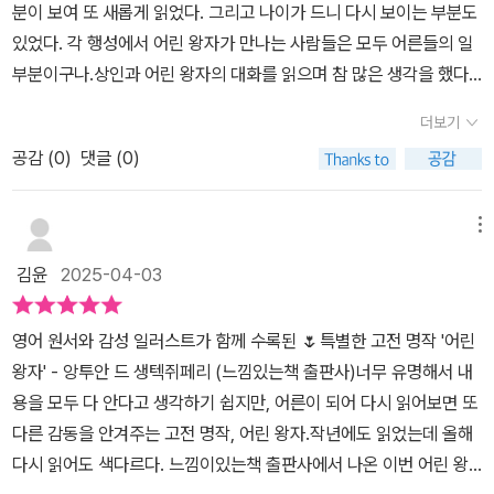
분이 보여 또 새롭게 읽었다. 그리고 나이가 드니 다시 보이는 부분도
것이고 진짜 중요한 것은 보이는 것이 아니라 보이지 않는 것이다.하
있었다. 각 행성에서 어린 왕자가 만나는 사람들은 모두 어른들의 일
지만 네가 날 길들인다면 우린 서로에게 필요한 존재가 될 거야.내가
부분이구나.상인과 어린 왕자의 대화를 읽으며 참 많은 생각을 했다.
있어 넌 세상에서 유일한 존재가 될 거고,네게 있어 난 세상에서 유일
우린 무엇을 위해 이리 바쁜 것인지..그리고 가장 유명한 여우와의 만
한 존재가 되겠지... p128오직 마음으로 보아야 잘 볼 수 있다는 거
더보기
남과 대화.이번에 “느낌이 있는 책” 출판사에서 나온 “어린 왕자”는
야.가장 중요한 것은 눈에 보이지 않는 단다. p140이 마음을 품으면
공감 (
0
)
댓글 (0)
영어 번역도 함께 수록하였다. 유명한 문장들의 영어 버전도 읽을 수
나도 어린 왕자처럼 순수함을 다시 되찾을 수 있을까?이번에 읽은 책
있어서 새롭고 좋았다. 거기에 프랑스어 원본에 번역이 두 언어로 바
은 기존에 알고 있던 어린 왕자 그림과는 다른 유유작가의 수채화톤
뀔 때는 어떻게 달라질지 궁금하기도 했다. 가장 유명한 여우의 말“만
메뉴
의 아련한 그림체들이 책의 내용을 더욱 아름답게 만들어 주었고, 책
약 네가 오후 네 시에 온다면 나는 세 시부터 행복해지기 시작할 거
뒤에 수록된 영문판은 <어린 왕자>를 원서로도 감상할 기회를 주었
김윤
2025-04-03
야.”“If, for example, you come at four o'clock in the afterno
다.
on, then at three o'clock I shall begin to be happy.'언제 읽어
영어 원서와 감성 일러스트가 함께 수록된 🌷특별한 고전 명작 '어린
도 좋은 어린 왕자 이번에는 영어 버전과 함께 읽어보는 것도~~
왕자' - 앙투안 드 생텍쥐페리 (느낌있는책 출판사)너무 유명해서 내
용을 모두 다 안다고 생각하기 쉽지만, 어른이 되어 다시 읽어보면 또
다른 감동을 안겨주는 고전 명작, 어린 왕자.작년에도 읽었는데 올해
다시 읽어도 색다르다. ​느낌이있는책 출판사에서 나온 이번 어린 왕