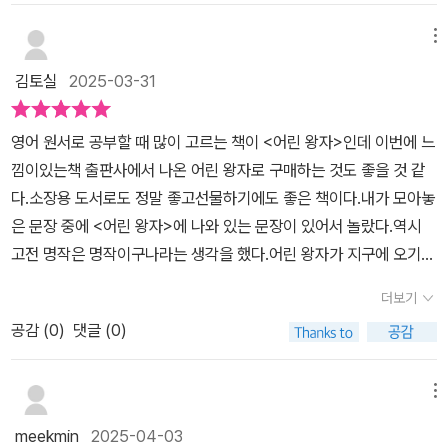
순수한 마음을 가지고 있는 어린왕자가 자신의 별을 떠나 여행을 하
해 우리가 진정으로 중요하게 여겨야 할 가치가 무엇인지 생각해보게
면서 만나게 되는 인물들(허영심 많은 왕과 주정뱅이, 사업가, 가로등
메뉴
합니다. 여기서 우리는 다양한 '나'의 모습을 만납니다. 부자가 되려
을 켜는 사람, 지리학자 등)과 나누는 이야기들은 어쩌면 철학적으로
고 계산기를 두드리며 이해타산을 먼저 따지는 장사꾼의 모습일 때도
김토실
2025-03-31
우리들에게 우리가 놓치고 있는 어떤 사실들에 대해 다시 살피게 하
있고, 타인의 박수 갈채를 갈망하는 허영쟁이이거나, 쉬지 않고 의
는 시간을 준다. 느낌이있는책 출판사를 통해 만나게 된 [어린왕자]
미 없는 일을 하며 자신을 끊임없이 괴롭히는 점등인의 모습이 보이
영어 원서로 공부할 때 많이 고르는 책이 <어린 왕자>인데 이번에 느
는 일러스트가 함께 수록되어 있어 천천히 감정을 담아 읽기 좋다. 어
기도 합니다. 저는 어렸을 때는 이 내용이 잘 공감되지 않았었는데
낌이있는책 출판사에서 나온 어린 왕자로 구매하는 것도 좋을 것 같
린왕자에 담긴 그림들은 내용의 흐름과 함께 빠지면 섭섭하기 까지
요, 사회생활을 하며 산전수전 겪어 보니 알고 싶지 않은 사회의 모
다.​소장용 도서로도 정말 좋고선물하기에도 좋은 책이다.내가 모아놓
한 부분이니까. 도서 후반부에 담긴 영어원서를 만나게 되는 설레임
습들도 알게 되고 머릿속으로 계산기를 두드리고 있는 속물적인 나
은 문장 중에 <어린 왕자>에 나와 있는 문장이 있어서 놀랐다.​역시
도 함께 한다. 우리집 책장에서 추천하는 곳에 다른 책 하나 쓱 밀어
자신의 모습에 화들짝 놀라기도 합니다. 어린왕자는 가장 중요한
고전 명작은 명작이구나라는 생각을 했다.​어린 왕자가 지구에 오기
내고 앞자리를 차지하게 된 [어린왕자]. 누군가에게 마음을 담은 책선
것은 눈에 보이지 않는다는 진리를 가르쳐줍니다. 이런 의미에서 <
전, 여행하던 별에서 만난 사람을 보고 여러 가지 기분이 떠올랐다.​나
물을 하고 싶을 때 포장없이 쓱 건네도 좋다. 마음에 드는 페이지 펼쳐
더보기
어린왕자>는 '어른들을 위한 동화'라는 생각이 듭니다. 생텍쥐페리
도 저 별에 사는 사람처럼 힘들고 바쁘게 살고 있는 건 아닐까.어린 왕
필사하는 것도 좋고, 그 페이지에 머물러 어린왕자에게 말을 건네도
가 서문에서도 밝혔듯이 이 책을 어른들에게 바치며 어린이들에게 용
공감 (
0
)
댓글 (0)
자가 만난 사람들은 딱 우리 어른의 표본이라는 생각이 들었다.예쁜
좋다. 어린왕자는 그런 책이다. <도서내용 중> p56. 수백만 개가
서를 빌면서 '어른들도 처음에는 다 어린이였다'고 한 말이 기억에 남
일러스트와 함께 즐길 수 있는느낌이있는책의 <어린 왕자>를 추천해
넘는 별들 속에서 단 한송이만 피어있는 꽃을 사랑하는 사람은, 그 별
습니다. <어린왕자>에서 생텍쥐페리가 말하는 '사랑'은 어떤 것일까
드린다.* 출판사로부터 책만 제공받아 직접 읽고 솔직하게 작성한 글
메뉴
들을 바라보고 있는 것만으로도 충분히 행복할 거예요. p128. 맞아.
요? “네가 날 길들인다면 우린 서로에게 필요한 존재가 될 거야.내
입니다.
내게 있어 넌 수많은 다른 소년 중 한명일 뿐이야. 난 네가 필요하지
meekmin
2025-04-03
게 있어 넌 세상에서 유일한 존재가 될 거고,네게 있어 난 세상에서 유