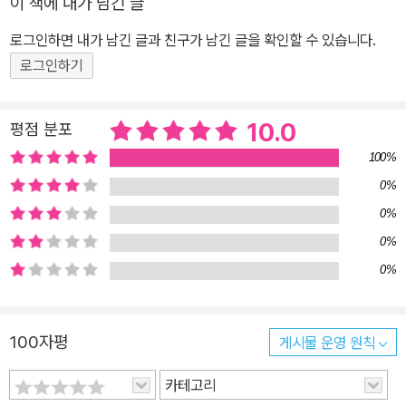
이 책에 내가 남긴 글
속 잊고 지낸 가치들을 떠올리게 해주는 이야기, 바로 지금 우리가
《어린 왕자》를 다시 펼쳐야 하는 이유다. 영어 원서와 함께 읽는 《어
로그인하면 내가 남긴 글과 친구가 남긴 글을 확인할 수 있습니다.
린 왕자》 『느낌이있는책』의 《어린 왕자》는 영어 원서와 함께 수록되
로그인하기
어 있다. 생텍쥐페리가 남긴 문장을 원문으로도 읽으며, 그 감동을 온
전히 느낄 수 있다. 또한, 유유 작가의 따뜻한 감성 일러스트가 더해져
10.0
평점 분포
어린 왕자의 이야기가 더욱 깊이 다가온다. "가장 중요한 것은 눈에
100%
보이지 않아." B-612별 어딘가에서 우리를 기다리고 있을 어린 왕자,
『느낌이있는책』의 《어린 왕자》와 함께 재회를 시작해 보자 어른
0%
인 우리는 누군가의 보아뱀을 모자로 보고 있지 않았을까? 세상의 어
0%
른들은 너무 바쁘게 살아간다. 매일 반복되는 일상에서 우리는 무엇
0%
이 중요한지조차 잊고 지낸다. 그러다 문득, 어느 순간 머릿속을 스치
0%
는 것들이 있다. 어린 시절 가슴속에 품었던 이야기, 한때 소중하게 여
겼던 것들, 그리고 《어린 왕자》도 그중 하나일지 모른다. 이 책은 단
순한 동화가 아니다. 어린 시절에는 그냥 지나쳤던 이야기들이, 어른
100자평
게시물 운영 원칙
이 된 지금은 전혀 다르게 다가온다. 사랑과 관계, 책임과 이별, 그리
카테고리
고 우리가 놓쳐버린 것들에 대한 성찰. 어릴 적 읽을 때는 알지 못했던