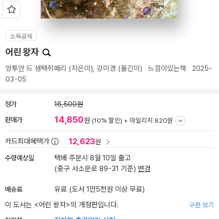
소득공제
어린 왕자
앙투안 드 생텍쥐페리
(지은이),
강미경
(옮긴이)
느낌이있는책
2025-
03-05
정가
16,500원
14,850
판매가
원
(10% 할인) +
마일리지 820원
12,623
카드최대혜택가
원
수령예상일
택배 주문시 8월 10일 출고
(중구 서소문로 89-31 기준)
변경
배송료
유료 (도서 1만5천원 이상 무료)
이 도서는 <
어린 왕자
>의 개정판입니다.
구판 보기