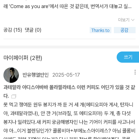
도 있다. ·쾌락은 상태가 아닌 과정이다. ·비정상으로 여길 만한 성적
래 ‘Come as you are‘에서 따온 것 같은데, 번역서가 대놓고 실용
경험은 딱 두 가지다. 합의 없는 섹스, 원치 않는 통증을 유발하는 섹
서야 이건! 하면서 홀다닥 벗은 제목으로 쫓아오는 바람에 어디 들고
더보기
스. ·쾌락은 가장 온전하고 진실한 인간됨에 가까워지기 위한 관문이
다니면서 읽기는 (사실 두꺼워서) 힘든 책이다. 부제도 조금 책에 관
공감 (
15
)
댓글 (0)
다.
한 정보를 전달하기에는 부족한 느낌이었다. ‘성적으로 완전한 당신
을 위한 책’이라고 해서 완전에 가까운 나는 오해하고 꾸역꾸역 500
쪽을 버텼단 말이다. ‘성적으로 완전할 여성을 위한 책’이라고 하면 이
쓰기
마이페이퍼 (2편)
책의 타겟이 누군지도 잘 알려주고, 책의 내용과도 더 연관되어 보인
다. 마스터 클래스 아니고 입문자 클래스야 심지어... 같은 번역자가
반유행열반인
2025-05-17
메뉴
옮긴 ‘해부학자의 세계’ 간지나 보여서 꽂아만 두고 있다. 그 옆에 빌
헤이스의 해부학자는 올리버 색스 만나기 이전의 책인 걸로 아는데,
과테말라 아디스아바바 몰라필라테스 이런 커피도 어딘가 있을 것 같
언젠가 읽긴 할 것 같고, 공교롭게도 그 옆의 페데리코안다아시의 소
다.
설 ‘해부학자’는 클리스토리스의 발견에 관한 이야기라고 한다. 이것
못 먹고 쟁여둔 원두 봉지가 까 둔 거 세 개(에티오피아 게샤, 탄자니
도 언젠가는 읽겠군. 바톤을 넘겨 받듯, 책끼리는 이렇게 연결되어 있
아, 과테말라였나), 안 깐 거(브라질, 또 에티오피아) 두 개, 총 다섯
다. 이 책 초반부에서 (대부분 자기 긍정 강조하는 성지식이 그러하듯
봉지나 밀려있다.새 커피 궁금해병자인 나는 기어이 커피를 사고나서
이) 거울 가져다 놓고 음핵 위치를 찾아보고, 성기를 관찰하고 긍정하
야 아...이거 블렌딩인가? 콜롬비아+부에노스아이레스? 아님 콜롬비
는 일기 같은 걸 쓰시오! 한다. 일기는 안 써 봤지만 이미 고대에 수료