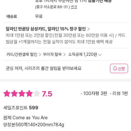
오후 1시까지 주문하면 밤 11시
잠들기전 배송
(중구 서소문로 89-31 )
변경
배송료
무료
알라딘 만권당 삼성카드, 알라딘 15% 청구 할인
최대 1만원 또는 2만원 할인(전월 30만원 또는 60만원 이용 시) / 카드
발급월 +1개월까지는 전월 실적이 없어도 최대 1만원 혜택 제공
카드/간편결제 할인
무이자 할부
소득공제 1,220원
관심 저자, 시리즈의 출간 알림을 받아보세요
신청
7.5
100자평 3편
리뷰 1편
세일즈포인트
599
원제 Come as You Are
양장본
560쪽
140*200mm
784g