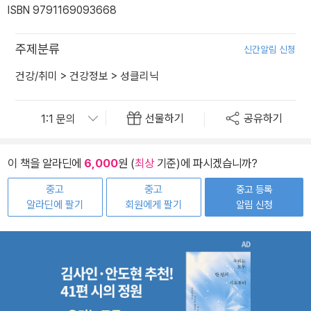
ISBN 9791169093668
주제분류
신간알림 신청
건강/취미
>
건강정보
>
성클리닉
선물하기
공유하기
이 책을 알라딘에
6,000
원 (
최상
기준)에 파시겠습니까?
중고
중고
중고 등록
알라딘에 팔기
회원에게 팔기
알림 신청