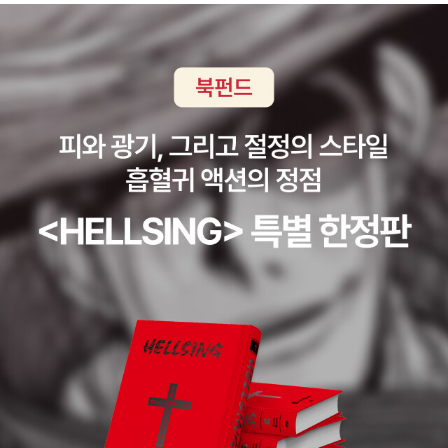
까) 그래도 뭐 놓친 거 있을까, 궁금함 반, 그냥 자기네 피티 클래스 홍
대를 둘러싼 세상이에요. (20, 딴 건 모르겠고 마지막 문장은 잘 알겠
보물 아닐까, 걱정 반으로 사 읽기 시작했는데 그냥저냥 처음 읽는 장
습니다…세카이가 헨다!!!!)-상동기관은 기능이 달라도 동일한 생물학
르(?)라 읽을 만하다. ‘나보코프 단편전집’ 이건 읽고 있다기 보다 전
적 기원을 공유하는 형질이다. 남녀 외부 생식기의 각 부위는 상동기
자책이라 어디 가서 짧게 집중력 있게 읽긴 어려울 때 단편이니까 봐
관이다. (40)-상동성은 남매의 가슴에 유두가 있는 이유이기도 하다.
야지, 하고선 아...생각이 짧았다 그렇게 읽는 거 아냐....하면서 그냥
여성의 유두는 인간을 포함한 거의 모든 포유동물의 생존에 필수다.
그런 막간 시간은 듀오링고로 때우자, 하고 아랍어를 다시 시작했다.
(오리너구리 제외) 그래서 진화는 태아가 발달하는 초기에 서둘러 젖
2017년부터 했다는데, 그 계정은 친구 추가 해놨는데 막상 로그인은
꼭지부터 만들었다. 하지만 이후 태아가 수컷으로 발달하더라도 적극
번호 바꿔 그런가 안 되서 새로 파서 무료 슈퍼 삼일 이제 곧 끝나는
적으로 억제하기보다 그냥 두는 편이 에너지가 훨씬 덜 소모된다. 다
데...광고 안 보니 세상 행복하지만 지갑은 짠돌이라 구독은 참는 중...
시 말해, 진화가 게으른 바람에 수컷과 암컷 모두 유두가 있다는 말씀
커피원두-콜롬비아-백년의 고독-읽는 책들 뭐 이렇게 씨잘데 없는
이다. (42, 남자는 왜 젖꼭지가 있을까 라는 검색어로 내 블로그 유입
소리로 카페인을 낭비 중이었구만....커피 얘기하라고... 달달하고 산
이 잦았던 적이 있는데… 궁금한 인간들은 이 부분을 참고하시오…)-
미는 거의 없고 떫거나 쓴 맛도 없고 깔끔, 근데 이거 아는 맛인데? 무
문화는 단단해진 남성과 젖은 여성을 강조하지만, 실은 남성도 젖고,
슨 맛인지 꼬집어 말 못 하겠고 라즈베리 건자두는 내 입에는 다 아닌
여성도 단단해진다. (56)-“언제 마음이 동하나요?”라는 질문에 여성
데...럼은 안 마셔 봐서 모르는데...알라딘 커피 할인쿠폰 먹여도 역시
은 이렇게 답한다.*매력적인 파트너가 자신을 존중하고, 있는 그대로
비싸... 콜롬비아를 이돈씨... 옛날 처럼 부룬디 코스타리카 뭐 이런 특
받아 줄 때*상대와의 관계에서 신뢰와 애정을 느낄 때*감정적으로나
이한 커피들 소개해주면 좋겠다...예멘이라든가... 말라위라든가... 아
신체적으로 자신감 있고 건강할 때*상대가 나를 원하며 내가 특별한