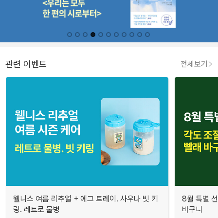
관련 이벤트
전체보기
웰니스 여름 리추얼 + 에그 트레이. 사우나 빗 키
8월 특별 선
링. 레트로 물병
바구니