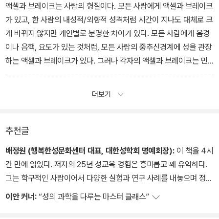
액셀과 브레이크는 사람의 형질이다. 모든 사람에게 액셀과 브레이크
가 있고, 한 사람의 내성적/외향적 성격처럼 시간이 지나도 대체로 크
게 바뀌지 않지만 개인별로 분명한 차이가 있다. 모든 사람에게 음경
이나 음핵, 요도가 있는 것처럼, 모든 사람의 중추신경계에 성을 관장
하는 액셀과 브레이크가 있다. 그러나 각자의 액셀과 브레이크는 민
감도가 다르며, 그래서 사람마다 성적 기질과 성격이 다른 것이다.
어떤 사람은 액셀과 브레이크가 모두 민감하고, 어떤 사람은 둘 다 둔
더보기
감하며, 어떤 사람은 브레이크는 민감하지만 액셀은 둔감하고, 또 어
떤 사람은 액셀은 민감하지만 브레이크는 둔감하다. 그리고 대부분
사람의 민감도는 평균이다.
추천글
배정원 (행복한성문화센터 대표, 대한성학회 명예회장):
이 책을 4시
간 만에 읽었다. 저자의 25년 성교육 경험은 흥미롭고 꽤 유익하다.
그는 학구적인 사람이어서 다양한 실험과 연구 사례를 내놓으며 정설
로 여겨져왔던 묵은 이론들을 새것으로 갈아치운다. 그리고 대담하며
이안 커너:
“성의 과학을 다루는 마스터 클래스”
씩씩하고 다정하다.