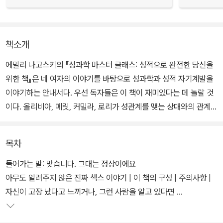
책소개
에밀리 나고스키의 『성과학 마스터 클래스: 성적으로 완전한 당신을
위한 책』은 네 여자의 이야기를 바탕으로 성과학과 성적 자기계발을
이야기하는 안내서다. 우선 독자들은 이 책이 재미있다는 데 놀랄 것
이다. 올리비아, 메릿, 커밀라, 로리가 성관계를 맺는 상대와의 관계,
거기서 한 경험을 내면의 깊은 목소리와 결합하여 들려주기 때문이
다. 그러고 나면 나에게 현재 파트너가 있든 없든 모든 사람에게 적용
목차
될 만한 내용이 펼쳐진다. 저자는 분명하면서도 부드럽고, 과감하면
서도 친절하며, 잘못을 지적하면서도 위로한다.
들어가는 말: 맞습니다. 그대는 정상이에요
아무도 알려주지 않은 진짜 섹스 이야기 | 이 책의 구성 | 주의사항 |
25년간 성 교육을 해온 저자는 상담받으러 오는 이들에게 “당신은 지
자신이 고장 났다고 느끼거나, 그런 사람을 알고 있다면
금 모습 그대로 정상”이라며 파트너와 가장 깊은 관계에 이를 수 있는
구체적인 방법을 알려준다. 테크닉만 의미하는 것이 아니다. 당신과
1부 기초 아닌 기초