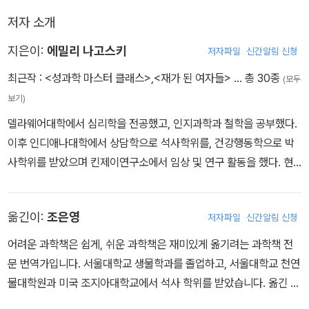
저자는 ‘여성이 자기 몸에 대해 거짓을 들어야 하는 세상에서 더는 살
수 없어서’ 이 책을 썼다. 이제까지 세상이 여성의 섹슈얼리티를 말할
저자 소개
때는 사회와 미디어, 윤리가 부정적으로 간섭해 여성들은 유독 섹스
지은이:
에밀리 나고스키
저자파일
신간알림 신청
에서 스스로를 주체가 아닌 객체로 여겨왔다. 남녀가 섹스를 통해 즐
거우려면 무엇보다 서로에 대한 정확한 정보와 이해가 필요하다. 성
최근작 :
<성과학 마스터 클래스>
,
<재가 된 여자들>
… 총 30종
(모두
에 있어 남녀의 우열은 없으며 완전한 다름이나 완전한 일치도 없다.
보기)
남녀는 다르면서 같고, 모두 정상이며 아름답다.
델라웨어대학에서 심리학을 전공했고, 인지과학과 철학을 공부했다.
남녀의 섹스가 어떻게 같고 다른지, 여성의 오르가슴은 무엇이고 어
이후 인디애나대학에서 상담학으로 석사학위를, 건강행동학으로 박
떻게 성취할 수 있는지 알고 싶은 20대부터 좋은 관계를 수십 년간
사학위를 받았으며 킨제이연구소에서 임상 및 연구 활동을 했다. 현
유지하려는 50~60대까지 이 책을 강력히 추천한다. 성은 많이 알수
재 성교육과 스트레스 교육을 결합해 여성이 자기 몸에 자신감을 갖
록 즐겁고 더 행복하게 살 수 있다!
고 살아가는 방법을 가르치고 있다. 대표작인 『성과학 마스터 클래
옮긴이:
조은영
저자파일
신간알림 신청
스』는 여러 매체에서 최고의 과학 도서, 페미니스트 도서 등으로 선정
되었고, 아마존 성·성생활 분야에서 10년째 베스트셀러 1위를 차지하
어려운 과학책은 쉽게, 쉬운 과학책은 재미있게 옮기려는 과학책 전
고 있다. 이외에 공저로 『재가 된 여자들』이 있다.
문 번역가입니다. 서울대학교 생물학과를 졸업하고, 서울대학교 천연
물대학원과 미국 조지아대학교에서 석사 학위를 받았습니다. 옮긴 책
으로는 『경이로운 곤충 팝업북』, 『수상한 몸 공장』, 『거북의 시간』,