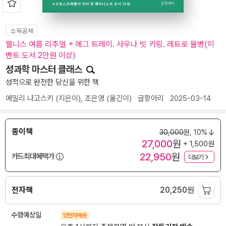
소득공제
웰니스 여름 리추얼 + 에그 트레이. 사우나 빗 키링. 레트로 물병(이
벤트 도서 2만원 이상)
성과학 마스터 클래스
성적으로 완전한 당신을 위한 책
에밀리 나고스키
(지은이),
조은영
(옮긴이)
글항아리
2025-03-14
종이책
30,000
원,
10%
27,000
원
+ 1,500원
22,950
원
카드최대혜택가
더보기
전자책
20,250
원
수령예상일
양탄자배송