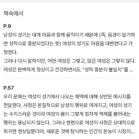
당신의 파트너가 어떤 사람인지 분석한다. 이것이 바로 성관계에서
책속에서
최절정으로 가는 핵심 루트이기 때문이다. 저자는 자신의 머릿속을
‘도서관’에 비유한다. 수많은 사람이 찾아와 질문하고 사연을 털어놓
P.9
는데, 그 이야기 하나하나가 머릿속 책장 한 칸씩을 차지하기 때문이
남성의 성기는 대개 마음과 함께 움직이기 때문에 (즉, 음경이 발기하
다.
면 성적으로 흥분되었다는 뜻) 여성의 성기도 마음을 대변한다고 가
정한다.
저자는 증거와 방법을 중요시하는 학자다. 그렇기에 이 책은 뇌의 메
그러나 다시 말하지만, 어떤 여성은 그렇고, 많은 여성은 그렇지 않다.
커니즘을 먼저 설명한다. 이어서 과학과 관련된 증거들로 채워나간
여성은 완벽하게 정상이고 건강하면서도 “성적 흥분의 불일치”를 경
다. 해부학, 생리학, 행동심리학, 비교심리학, 진화심리학, 건강심리
험한다. 성기의 행동(젖었거나 말랐거나)이 정신적 체감(성적으로 흥
학, 도덕심리학, 젠더 연구의 지식이 활용된다. 그렇더라도 과학은 알
분했거나 안 했거나)과 어긋날 수 있다는 말이다.
P.57
려진 것의 가장자리까지만 우리를 안내할 수 있다. 저자가 이야기와
우리 문화는 여성의 성기에서 나오는 체액에 대해 상반된 메시지를
은유, 경험까지 총동원하는 이유는 이것들이 진짜 기쁨을 얻는 더 깊
전달한다. 사정은 본질적으로 남성의 행위로 여겨지고, 여성의 성기
숙한 곳으로 데려가주기 때문이다.
는 수치스러운 것이라 여성의 몸이 그렇게 힘차게 액체를 뿜어내는
행위는 용납되지 않는다. 그러나 한편으로 여성의 사정은 상대적으로
희귀한 현상일뿐더러, 새로운 것에 탐닉하는 인간의 본능이 시장의