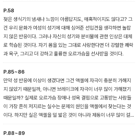
수요 공급 원리와 결합해 ‘사정하는 여성’이라는 상품은 가치가 높고
또 전시 대상이 된다. 그래서 여성 사정에 대한 문화적 메시지를 새겨
P.58
들은 여성이라면 당연히 혼란스러울 수밖에 없다.
젖은 생식기의 냄새나 느낌이 아름답지도, 매혹적이지도 않다고? 그
하지만 생물학적 메시지는 단순하다. 여성의 사정은 남성의 유두와
건 우리 문화가 여성의 성기에 대해 심어준 선입견을 생각하면 놀랍
여성의 처녀막처럼 부수적인 형질이다. 문화가 어떻게 취급하든 결국
지 않은 반응이다. 그러나 자신의 성기와 분비물에 관한 인상은 대체
모두 각자의 사정이 있다.
로 학습된 것이다. 자기 몸을 있는 그대로 사랑한다면 더 강렬한 쾌락
과 욕구, 그리고 더 강하고 훌륭한 오르가슴을 선사받을 것이다.
P.85~86
만약 성 반응에 이상이 생겼다면 그건 액셀에 자극이 충분히 가해지
지 않았기 때문일까, 아니면 브레이크에 자극이 너무 많이 가해졌기
때문일까? 실제로 오르가슴 장애나 성욕 결핍으로 고통받는 사람들
이 가장 흔히 저지르는 실수는 문제의 원인을 액셀에서 찾는다는 것
이다. 하지만 실은 액셀을 덜 밟은 것이 아니라 제동이 너무 많이 걸려
있는 게 문제인 경우가 있다. 액셀이 문제인지 브레이크가 문제인지
알게 되면 해결 방법도 수월하게 찾을 수 있다.
P.88~89