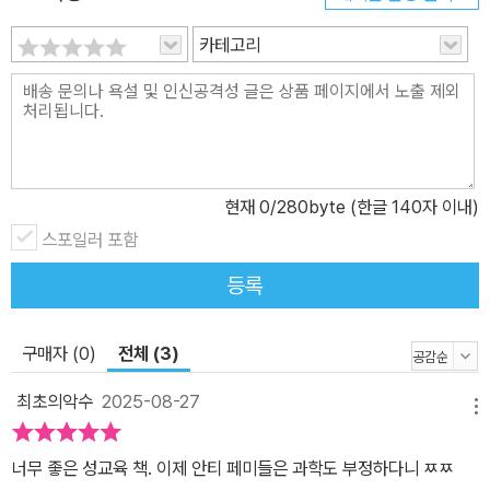
명한다. 성관계에는 늘 액셀과 브레이크가 작동하는데, 액셀은 성적
카테고리
충동을 북돋는 반면 브레이크는 이를 제어한다. 성적 흥분의 정도는
액셀이 자극을 얼마나 많이 받아들이고 브레이크가 얼마나 느슨해지
느냐에 따라 결정된다. 우리는 흔히 성욕이 자발적인 것이라고 여기
는데, 이는 액셀만 고려한 것이다. 오히려 많은 사람은 브레이크를 강
하게 걸며, 외부나 파트너에게서 자극이 올 때 끓어오르는 반응성 성
욕을 갖고 있다. 2008년 18~81세 여성 226명을 대상으로 조사했
현재
0
/280byte (한글 140자 이내)
더니, 섹스에 관심 없거나 혹은 성 흥분 장애를 가진 여성들은 대부분
스포일러 포함
브레이크를 작동시키고 있었다. 액셀과 브레이크 중 무엇이 발달해
등록
있는가는 선천적인 면이 크다. 다른 한편 우리 뇌는 특정 자극을 흥분
또는 억제 요인으로 연상하도록 후천적으로 학습되기도 한다. 따라서
구매자 (0)
전체 (3)
뇌와 외부 환경을 섬세하게 조절하면 성적 잠재력을 극대화할 수 있
다. 즉 브레이크에서 발을 떼고 싶다면, 첫째 스트레스를 줄이고, 둘째
최초의악수
2025-08-27
메뉴
자기 몸에 애정을 쏟아부으며, 셋째 섹스에 대한 고정관념을 버리고,
넷째 삶 속에서 성적 자극을 늘리도록(맥락 바꾸기) 한다. 성적 흥분
너무 좋은 성교육 책. 이제 안티 페미들은 과학도 부정하다니 ㅉㅉ
은 학습의 문제다. 파트너와 성욕의 차이가 나는 것 역시 문제가 아니