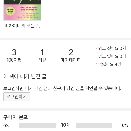
하며, 잘못을 지적하면서도 위로한다. 25년간 성 교육을 해온 저자는
상담받으러 오는 이들에게 “당신은 지금 모습 그대로 정상”이라며 파
트너와 가장 깊은 관계에 이를 수 있는 구체적인 방법을 알려준다. 테
버자이너의 모든 것
크닉만 의미하는 것이 아니다. 당신과 당신의 파트너가 어떤 사람인
지 분석한다. 이것이 바로 성관계에서 최절정으로 가는 핵심 루트이
기 때문이다. 저자는 자신의 머릿속을 ‘도서관’에 비유한다. 수많은 사
읽고 싶어요 0명
3
1
2
람이 찾아와 질문하고 사연을 털어놓는데, 그 이야기 하나하나가 머
읽고 있어요 0명
100자평
리뷰
마이페이퍼
릿속 책장 한 칸씩을 차지하기 때문이다. 저자는 증거와 방법을 중요
읽었어요 4명
시하는 학자다. 그렇기에 이 책은 뇌의 메커니즘을 먼저 설명한다. 이
이 책에 내가 남긴 글
어서 과학과 관련된 증거들로 채워나간다. 해부학, 생리학, 행동심리
학, 비교심리학, 진화심리학, 건강심리학, 도덕심리학, 젠더 연구의 지
로그인하면 내가 남긴 글과 친구가 남긴 글을 확인할 수 있습니다.
식이 활용된다. 그렇더라도 과학은 알려진 것의 가장자리까지만 우리
로그인하기
를 안내할 수 있다. 저자가 이야기와 은유, 경험까지 총동원하는 이유
는 이것들이 진짜 기쁨을 얻는 더 깊숙한 곳으로 데려가주기 때문이
구매자 분포
다. 성욕은 자발적인 것이 아니다 자극은 학습하는 것이다 우리는 그
10대
0%
0%
동안 섹스에 관해 행동의 측면에서만 생각하도록 교육받아왔다. 이것