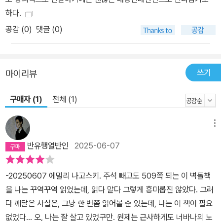
잘 작동시키지 않는 사람은 불규칙한 콘돔 사용, 다수의 섹스 파트너,
하다.
빈번한 원나이트, 섹슈얼리티를 통제하지 못하는 기분 등으로 위험을
공감 (
0
)
댓글 (0)
초래할 수 있다. ·우리 중 10~20퍼센트는 불안하거나 우울할 때 성적
관심이 늘어난다. ·성적 자극은 날 때부터 아는 것이 아니다. 우리를
흥분시키는 것은 대부분 문화에서 습득된다. ·다른 사람과 성적 관계
쓰기
마이리뷰
를 맺는 것은 안전하며, 홀로인 것 역시 안전하다. ·낮은 성욕이란 파
트너를 만족시킬 만큼의 빈도로 섹스를 원하지 않는 것일 뿐이다. ·자
구매자 (1)
전체 (1)
신이 좋아하지 않는 섹스를 원하지 않는 것은 정상이다. ·욕정, 욕망,
화학 반응, 성적 매력은 최적의 섹스를 구성하는 데 극히 미미한 요소
메뉴
일 뿐이다. ·훌륭한 섹스를 하는 사람은 무작정 침대에 올라가 눕지 않
반유행열반인
2025-06-07
고 맥락을 키운다. ·훌륭한 섹스는 파트너를 더 깊은 내면세계로 데려
간다. ·수십 년간 강한 성적 유대를 유지하는 커플은 “섹스를 우선순
위에 두는” “친구”다. ·오르가슴은 ‘성기의 반응’이 아니고, ‘쾌락의
-20250607 에밀리 나고스키. 주석 빼고도 509쪽 되는 이 벽돌책
절정’도 아니며, ‘우열’도 아니다. ·오르가슴은 대개 질이 아닌 음핵의
을 나는 꾸역꾸역 읽었는데, 읽다 말다 그렇게 흥미롭진 않았다. 그러
자극을 통해 일어난다. 음핵은 에로틱한 감각이 총집결하는 대형 터
다 깨달은 사실은, 그냥 한 번쯤 읽어볼 순 있는데, 나는 이 책이 필요
미널이다. ·스트레스를 받을 때 오르가슴을 향한 충동을 느끼는 사람
없었다… 오, 나는 잘 살고 있었구만. 원제는 근사하게도 너바나의 노