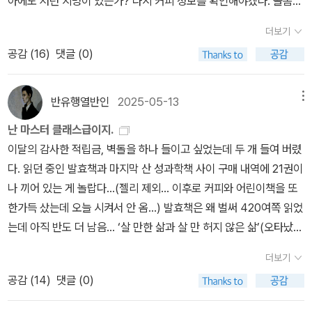
아에도 저런 지명이 있는가? 다시 커피 정보를 확인해야겠다. 콜롬비
한 과정은 패쓰. 갑자기 해부학 책 쟁여둔 것 중 뭐라도 하나 보고 싶
아 하니까 백년의 고독, 다시 읽고 싶은데, 하다가 지금 읽다 말다 내
더보기
어졌다. ‘운동 독립’이라는 몸 쓰는 법에 대한 책도 조금씩 보기 시작
던지다 들다 하는 책 목록을 확인한다. ‘음식의 영혼, 발효의 모든 것’-
한 참이다. 산만한 새끼야… 그 책 다 보고 다시 돌아왔는데 흠, 역시
공감 (
16
)
댓글 (0)
곡물 발효, 그리츠 읽을 차례다. 벽돌인데 제법 많이 지나왔다. 읽기보
나 나는 이 책이 필요 없었다. 그래도 이 책이 필요한 사람들은 많이
다 요즘은 책들을 지나가거나 지나치는 기분이다. ‘성과학 마스터 클
있을 것이라 생각한다. 적어도 내가 읽은 중에는 ’당신은 정상이다‘라
래스’ 원제가 Come as you are인데, 그대로도 좋고 너바나 떠올리
반유행열반인
2025-05-13
메뉴
고 제일 많이 말한 책이 아닐까 싶다. 자기계발서 같은 건 대부분 나약
면 더 좋은 것을 참 속되게도 실용주의적으로 바꿔놨구만... 나 같으면
난 마스터 클래스급이지.
한 놈아, 넌 아직 멀었고 글렀으니까 굴러라 굴러, 하는 느낌인데, 이
컴 애즈 유 아-성의 과학, 나는 정상이다- 따위로 원제 살리고 책은 못
이달의 감사한 적립금, 벽돌을 하나 들이고 싶었는데 두 개 들여 버렸
책은 자기 긍정을 최선의 목표로 놓고, 그게 성적인 어려움을 해결하
팔고 회사에서 짤려서 질질 찌고 나오면서 너바나를 들었을 것 같다.
다. 읽던 중인 발효책과 마지막 산 성과학책 사이 구매 내역에 21권이
는 가장 좋은 방법으로 여기는 것 같다. 뭐 그게 맞다. 마스터로서 인
아니, 비정상이면 안 돼? 너무 정상성 강조한다. ‘정상이다.’엄청 나오
나 끼어 있는 게 놀랍다...(젤리 제외... 이후로 커피와 어린이책을 또
정한다. 하하하. 책의 요약: ‘나는 정상이다. 너도 정상이다. 너는 완전
는데, 노말 어브노말일지 세인 인세인일지 원문 못 읽을 나는 모르겠
한가득 샀는데 오늘 시켜서 안 옴...) 발효책은 왜 벌써 420여쪽 읽었
짱이다. 네 스스로가 허락하면 너는 천하무적이다. 네가 속고 있는 너
다. 그냥 유아 올라잇 했을 것도 같다. ‘밀레니엄1-여자를 증오하는 남
는데 아직 반도 더 남음... ‘살 만한 삶과 살 만 허지 않은 삶’(오타났는
를 쭈그리 만드는 통념은 대부분 뻥이니까 뻥 차 버려라.‘ 그런 걸 뒷
자들’ 이건 직장 동료가 스릴러? 이런 거 좋아한다고 댄 브라운, 해리
데 맘에 들어 냅둬 이상허지 않어) 공저자 프레데리크 보름스가 프레
받침하도록 뇌과학이랑 심리학이랑 실험연구들이랑 가상의 사례랑
포터 같은 내가 한 권도 안 읽은 이름을 대는데, 거기다 대고 스웨덴
더보기
데릭 웜으로 되어 있는 책도 주제가 궁금해서 중고로 구했다. 글항아
적당히 버무려 놨다. +밑줄 긋기 (필요없다고는 했지만 밑줄은 오지
범죄 스릴러 한 권 보시죠, 데이빗 핀처 영화도 같이, 이러고 학교 도
공감 (
14
)
댓글 (0)
리 신간 중에 뭐 사야지... 하다가 아니!!!마스터 클래스라니... 저 정도
게 쳐놨다. 나는 이 책이 필요하다고, 궁금하다고 하는 사람에게 줄 생
서관에 소장 검색까지 해줬다. 왜 이 책이 중학교에!!! 문학동네판으
면 저 분야 도서 나름 마스터인 내가 최종 클라스로다가 봐도 되겠
각이라서 그렇다. 살 땐 무거운 벽돌인데 알라딘에 팔아야 커피 한 잔