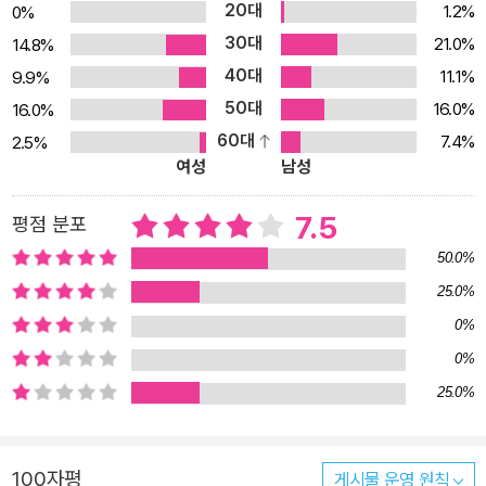
20대
1.2%
0%
이 문제다. 여성들은 자기 자신에 대해 이렇게 생각한다. “나는 고장
30대
21.0%
14.8%
나고, 매력 없고, 추해.” 이것은 문화가 주입한 생각일 뿐이다. 저자는
40대
11.1%
9.9%
이 책에서 자신감과 기쁨을 주는 섹스를 알려준다. 가장 중요한 것은
50대
성기다. 하지만 성기는 늘 은유화돼 문화적 의미가 덕지덕지 붙어 있
16.0%
16.0%
다. 문화적 렌즈를 빼고 생물학적 관점에서만 생식기를 바라보자. “자
60대
7.4%
2.5%
여성
남성
기 음핵이 어디에 있는지 아는 것? 그건 힘이다.” 성기의 구조는 개인
마다 다르며 하나같이 정상이다. 저자는 “정상인 정도가 아니라 근사
7.5
평점 분포
하고, 놀랍고, 달콤하고, 맛있고, 빛나고, 사랑스럽고, 완벽하다”고 말
50.0%
한다. 또 성적 취향, 기호, 성 정체성, 표현, 성기능(흥분, 성욕, 쾌락,
오르가슴)이 같은 사람은 한 명도 없다. 하지만 여성들은 성적으로 브
25.0%
레이크를 걸도록 길들여져와 흔히 이렇게 생각한다. 나의 젖은 생식
0%
기는 냄새 나고 아름답지 못하며 매혹적이지 않다고. 아니다. “여성의
0%
성기는 때로 젖고, 끈적거리며, 향기롭다.” 성기와 분비물에 관해 그
25.0%
동안 학습해온 것을 지우자. 있는 그대로의 당신을 사랑하면 할수록
더 강력한 쾌락과 욕구, 오르가슴을 선사받을 것이다. 저자는 성생활
을 제대로 즐기지 못하는 이들을 개선하기 위해 이중 제어 모형을 설
100자평
게시물 운영 원칙