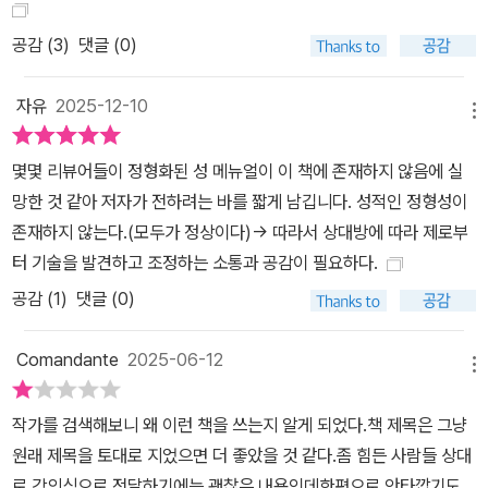
며, 핵심은 그 차이를 다루는 두 사람의 방식에 있다. 섹슈얼리티는 각
공감 (
3
)
댓글 (0)
개인의 언어, 즉 ‘어휘’다. 내가 섹스를 과도하게 혹은 너무 적게 원하
는 걸까? 저자는 “성욕의 격차를 해결하는 가장 좋은 방법은 서로에
자유
2025-12-10
게 친절히 대하는 것”이라고 조언한다. 사실 훌륭한 섹스에서 성욕이
메뉴
차지하는 비중은 크지 않다. 둘 사이에 “충분히 안전한 맥락”을 키우
몇몇 리뷰어들이 정형화된 성 메뉴얼이 이 책에 존재하지 않음에 실
고, 영혼의 야생을 향한 도약을 과감하게 시도하면 된다. 올바른 맥락
망한 것 같아 저자가 전하려는 바를 짧게 남깁니다. 성적인 정형성이
에서 일어나는 성적 행위는 인간이 즐길 수 있는 가장 즐거운 경험이
존재하지 않는다.(모두가 정상이다)-> 따라서 상대방에 따라 제로부
다. 섹스는 파트너와 강하게 결속시켜주고, 행복한 화학물질로 온몸
터 기술을 발견하고 조정하는 소통과 공감이 필요하다.
을 뒤덮으며, 생물학적 욕구를 만족시키고, 나아가 영적으로 고양된
느낌까지 준다. 맥락에 따라 섹스는 맛있는 것에서 구역질 나는 것, 재
공감 (
1
)
댓글 (0)
밌는 것에서 고통스러운 것까지 무한한 형태를 띤다. 문답으로 알아
보는 훌륭한 성관계 아래는 사람들이 흔히 하는 오해에 대해 저자가
Comandante
2025-06-12
메뉴
책 전체에 걸쳐 바로잡아놓은 것이다. ·여성도 사정을 한다. ·성 반응
에 이상이 생겼다면 액셀을 충분히 밟지 않아서가 아니라, 브레이크
작가를 검색해보니 왜 이런 책을 쓰는지 알게 되었다.책 제목은 그냥
를 건 게 원인일 가능성이 높다. ·어떤 사람은 액셀과 브레이크 둘 다
원래 제목을 토대로 지었으면 더 좋았을 것 같다.좀 힘든 사람들 상대
민감하며, 어떤 사람은 둘 다 둔감하다. ·액셀은 민감한데 브레이크는
로 강의식으로 전달하기에는 괜찮은 내용인데한편으로 안타깝기도