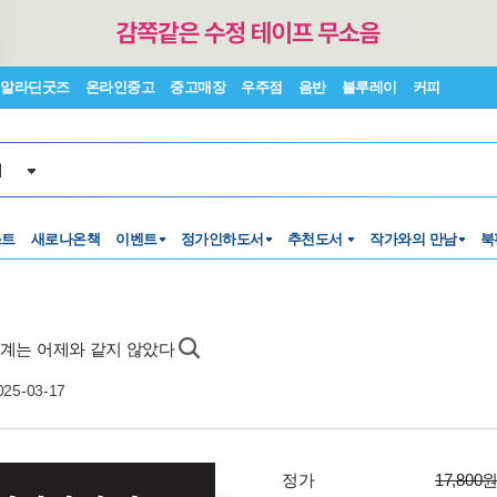
알라딘굿즈
온라인중고
중고매장
우주점
음반
블루레이
커피
서
스트
새로나온책
이벤트
정가인하도서
추천도서
작가와의 만남
북
 세계는 어제와 같지 않았다
025-03-17
정가
17,800