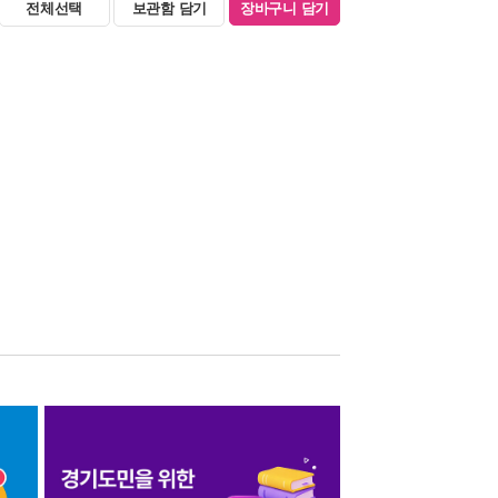
전체선택
보관함 담기
장바구니 담기