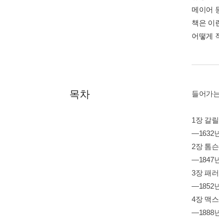
메이어 
책은 이
어떻게 
목차
들어가는 
1장 갈
—1632
2장 톰
—1847년
3장 패
—1852년
4장 맥
—1888년