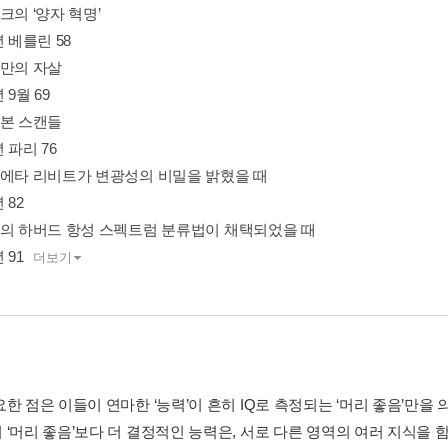
크의 ‘양자 혁명’
년 베를린 58
츠만의 자살
 9월 69
르본 스캔들
년 파리 76
리에타 리비트가 변광성의 비밀을 밝혔을 때
 82
넌의 하버드 항성 스펙트럼 분류법이 채택되었을 때
 91
더보기
요한 점은 이들이 연마한 ‘능력’이 흔히 IQ로 측정되는 ‘머리 좋음’만
 ‘머리 좋음’보다 더 결정적인 능력은, 서로 다른 영역의 여러 지식을 