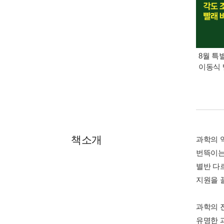
8월 특
이동식 
책소개
과학의 
번뜩이는
별반 다
지원을 
과학의 
유명한 