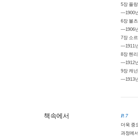
5장 플랑
—1900
6장 볼
—1906년
7장 소
—1911
8장 헨
—1912년
9장 캐
—1913년
책속에서
P. 7
더욱 중
과정에서