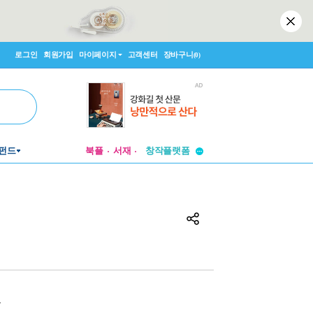
로그인
회원가입
마이페이지
고객센터
장바구니
(0)
투비컨티뉴드
창작플랫폼
펀드
북플
서재
투비컨티뉴드
원