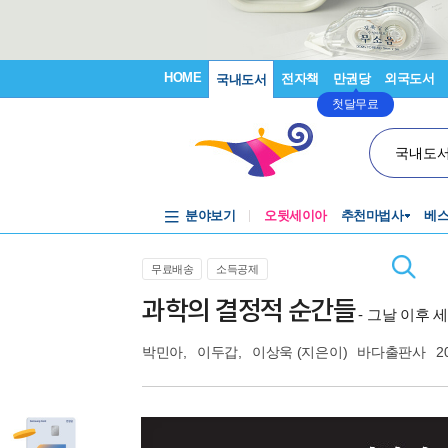
HOME
전자책
만권당
외국도서
국내도서
첫달무료
국내도
분야보기
오뒷세이아
추천마법사
베
무료배송
소득공제
과학의 결정적 순간들
- 그날 이후
박민아
,
이두갑
,
이상욱
(지은이)
바다출판사
2