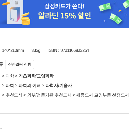
140*210mm
333g
ISBN : 9791166893254
류
신간알림 신청
서
>
과학
>
기초과학/교양과학
서
>
과학
>
과학의 이해
>
과학사/기술사
서
>
추천도서
>
외부/전문기관 추천도서
>
세종도서 교양부문 선정도