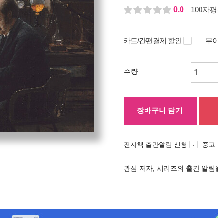
0.0
100자평(
카드/간편결제 할인
무이
수량
장바구니 담기
전자책 출간알림 신청
중고
관심 저자, 시리즈의 출간 알