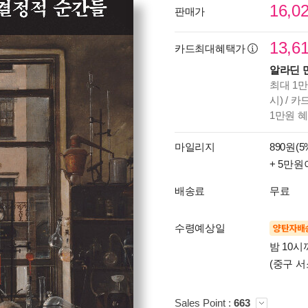
16,0
판매가
13,6
카드최대혜택가
알라딘 
최대 1만
시) / 
1만원 
마일리지
890원(5
+ 5만원
배송료
무료
수령예상일
양탄자배
밤 10
(중구 서
Sales Point :
663