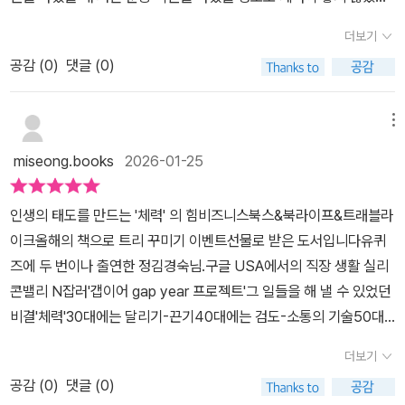
스의 바리스타, 공유택시 운전사, 고양이 돌보미까지 다양한 아르바
컬처블룸리뷰단 #컬처블룸서평단
에 특히 달리는 맛이 남다르다.한강변을 달리는데 알맞게 차가운 공
요.나이가 들 수록 더 몸이 무너지면서 따로 운동을 주기적으로 해야
이트를 동시에 했다고 한다. 말만 들어도 쓰러질 것만 같은데 저자는
더보기
기는보드랍고 매끄러운 실크를 온몸에 휘감는 감촉이다.수영복으로
되겠다는 생각이 들었지만 그게 강박적이게 되더라고요.그래서 체력
이 모든 일을 해낼 정도로 체력을 비축한 '체력부자'였다. 소극적이고
갈아입으면서 한기를 느낀다.물속에서 팔과 다리를 움직이면 매끄러
공감 (
0
)
댓글 (0)
의 의미를 이해하고자 [ 다정함도 체력에서 나옵니다 ]를 읽게 되었습
내성적인 성격에서 탈피하고 싶어 26세 때 본인의 인생을 걸고 시작
운 올리브유가피부에 닿는 느낌 같기도 하다.운동의 감촉이 필요하다
니다.p24 일잘러의 기본은 체력이다업무를 잘하고 싶지만 가끔 놓치
했다는 '본 어게인 프로젝트'. 그 프로젝트 중 하나로 시작한 것이 달
면 달리기와 수영을 강력하게 추천한다.내가 하고 싶은 일에 필요한
는 부분이 있더라고요.집중도도 떨어지는 느낌이고요.책에서는 일잘
메뉴
리기인데 그때부터 30년을 지속했을 정도이니 그녀의 체력은 20대
체력과 실제 체력의 갭 이 점점 커져서,지금처럼 내가 하고 싶은 것을
러의 기본은 체력이라고 합니다.사람들이 운동에 집중해야 이유도 알
때부터 이미 잘 다져진 셈이다. 본문 중 저자가 했던 말인 '체력도 연
miseong.books
2026-01-25
할 수 없게 될까 봐 겁이 난다.삶의 질을 떨어뜨리지 않고 유지하기 위
게 되었는데 의미 있었습니다.편하게 읽었던 책이었습니다.p67 내가
금저축처럼 미리 저축해 둬야 늙어서 후회하지 않는다'를 몸소 증명
해서,필요한 체력과 실제 체력의 격차의 간극을 늦추는답은 근력운동
검도를 권하는 이유운동 종류에는 여러가지도 있지요.작가님은 검도
해보인 것이다. 연금 저축하듯 꼬박꼬박 체력 저축을 시작한 그녀이
인생의 태도를 만드는 '체력' 의 힘비즈니스북스&북라이프&트래블라
이다.근력운동의 원리는 근육에 일정한 무게 압력을 주고,근육 세포
를 권유하는 이유에 대해 알려줍니다.검도에 대해 자세히 알 수 있어
기에 '체력부자'로서 지금의 여유를 누릴 수 있게 된 것이다. 이 책
이크올해의 책으로 트리 꾸미기 이벤트선물로 받은 도서입니다유퀴
에 자극을 주어 세포를 생성하게 한다.유산소 운동은 심혈관계를 좋
좋았습니다.솔직담백한 이야기가 마음에 와닿았어요.체력관리의 중
은 크게 3장과 인터뷰 모음인 부록으로 구성되어 있는데 이 중 제3장
즈에 두 번이나 출연한 정김경숙님.구글 USA에서의 직장 생활 실리
아지게 하고,지구력과 활동력을 높여주는 반면,근력운동은 몸을 직접
요성도 알게 되었고요.p159 목표보다 중요한 건 방향성이다목표를
인 '너무 바빠서 운동할 시간이 없다는 분들에게' 파트가 너무 유익했
콘밸리 N잡러'갭이어 gap year 프로젝트'그 일들을 해 낼 수 있었던
적으로 자극해 근육을 키워준다.나이가 들면 근육의 감소와 함께, 뼈
이루려면 어떻게 해야될까요?운동 목표를 세우려면 방향성부터 따져
다. 1장, 2장을 읽으면서 평범하지 않은 저자의 모습에 감탄만 하면서
비결'체력'30대에는 달리기-끈기40대에는 검도-소통의 기술50대
의 강도와 밀도도 감소한다.근육이 중요하고 근육을 키우는 근력운동
봐야겠지요.작가님도 이 부분을 강조합니다.운동이 조금 어려운 사람
'나와는 다른 사람이야기구나', '특별한 분이니 저렇게 할 수 있는 거
에는 수영-용기그리고 현재는 근력운동-균형감자신의 몸으로 직접
이 중요하다.근육량이 늘면 기초 대사량이 높아져서 체중 조절에 도
들도 있을 것 같아요.그 해답을 책을 통해 알게 되었습니다.p233 운
더보기
지' 등 나와는 다른 세상에서 사는 사람이야기라는 생각에 나도 모르
겪은체력 단련 에피소드들이불킥!스낵운동!나노운동!나만의 운동 트
움이 되며,노화와 함께 발생할 수 있는 여러 대사 질환의 위험도도 낮
동을 습관으로 만드는 법운동 주기는 어느 정도가 좋을까.운동을 하
게 살짝 벽을 두고 읽고 있었다. 그런데 제3장을 읽으면서 그녀가 소
공감 (
0
)
댓글 (0)
리거!그녀가 전하는 체력 키우기 꿀팁들.새해를 맞아 운동 부심 뿜뿜
아진다.오래 사는 것만큼 중요한 것은 건강하게 사는 것이다.건강한
기 싫을 때도 있지만 책에서는 운동은 자주 할 수록 더 좋다고 합니다.