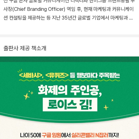
전 구글 본사 글로벌 커뮤니케이션 디렉터와 한미그룹 브랜드총괄 부
사장(Chief Branding Officer) 역임 후, 현재 마케팅과 커뮤니케이
션 컨설팅을 제공하는 등 지난 35년간 글로벌 기업에서 마케팅과 커
뮤니케이션 전문가로 활동해 오고 있다. 모토로라 코리아와 한국 릴
리에서 마케팅·홍보팀을 거쳐, 2007년 구글 코리아 커뮤니케이션 총
괄 임원으로 합류해 12년간 구글의 한국 시장 브랜딩과 PR을 이끌었
출판사 제공 책소개
다. 브랜드 커뮤니케이션, 위기관리, 글로벌 마케팅 전략에 특화된 그
녀는 실리콘밸리식 마케팅의 현장을 누구보다 깊이 경험했다. 50세
에 미국 구글 본사로 이동해 비원어민 최초 커뮤니케이션 디렉터로 4
년간 근무하던 중 레이오프를 겪었다. 그 후 미국 현지의 독특한 슈퍼
마켓 ‘트레이더 조’에 매장 직원으로 취업해 매니저로 승진하며 오프
라인 리테일의 생생한 현장을 몸소 체험했다. 그 과정에서 아마존과
정반대 전략으로 성장한 트레이더 조의 독창적 경영·마케팅 비밀을
발견했다. 온라인 중심의 시대에도 고객이 몰리는 오프라인 매장의
힘, 그리고 ‘팔지 않고 사게 만드는’ 거꾸로 마케팅의 본질을 누구보다
가까운 곳에서 이해하게 되었다. 현재는 한국과 미국 실리콘밸리를