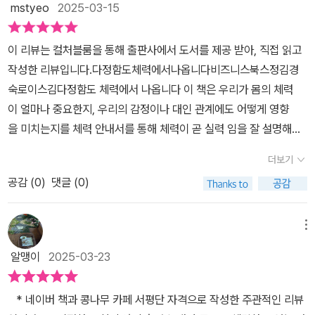
치료법을 몰랐던 질병과 건강과 관련된 문제들이 하나씩 해결 되었
mstyeo
2025-03-15
래 할 수 있다.운동에 대해 애착을 갖는 자세는 운동을 꾸준히 하는 데
이제 거기에 덧붙여 근력운동에 신경쓰려 헬스까지 하고 있다. 운동
고, 전 인류의 기대 수명 역시 크게 증가했다. ​하지만 노화를 늦추고
도움이 된다.검도는 긴 호흡의 운동이다.검도를 마치면 도복이 땀으
을 정말 사랑하는 사람이 아닐 수 없다. 그리고 원래도 시간을 허투루
건강한 삶을 유지하기 위해서는 꾸준한 체력 관리를 실천하는 것이
이 리뷰는 컬처블룸을 통해 출판사에서 도서를 제공 받아, 직접 읽고
로 흠뻑 젖는다.검도는 예의 를 상당히 중요하게 여기는 무도에 가깝
쓰지 않는 것을 보면 하루를 남들과 다르게 48시간으로 늘여 사용하
무엇보다 중요하다.'다정함도 체력에서 나옵니다' 를 통해알게 된 내
작성한 리뷰입니다.다정함도체력에서나옵니다비즈니스북스정김경
다.검도는 이기는 데만 집착하지 않고 바르게 한다.검도 인구가 적어
고 있는 것만 같다. 대단하다. 저자는 운동을 하는 것을 거창하게 시
용들을 적극적으로 실천하면서 피로하고 지친 생활에서 벗어나 활기
숙로이스김다정함도 체력에서 나옵니다 이 책은 우리가 몸의 체력
각종 대회에 쉬이 나갈 수 있어더 열심히 하고 싶은 마음이 생긴다.검
간을 내서 긴 시간해야 해야 효과가 있다고 하지 않았다. 조금 안심이
차고 건강한 하루, 건강한 삶을 살기 위해 노력해야겠다.
이 얼마나 중요한지, 우리의 감정이나 대인 관계에도 어떻게 영향
도 운동 후 뒤풀이는 사람 사귀기에 좋다.인생 상반기 최대 변곡점에
되었다. 10분을 하더라도 몸을 일으켜서 진실로 하고자 하는 마음을
을 미치는지를 체력 안내서를 통해 체력이 곧 실력 임을 잘 설명해줘
달리기가 있다.나를 변화시킬 엄두가 나지 않았고, 동력을 찾지 못한
가지고 꾸준히 하는 것이 중요하다는 말을 했다. 그 말에 너무 공감했
요. 운동을 통해 스트레스를 해소하고 감정을 조절하는 방법에 대
다.달리기를 통해 체력이 길러지자 거리를 늘려나간다.달리기는 육체
다. 나도 얼마전부터 국민체조를 하고 있다. 국민체조는 온 몸 골고루
더보기
한 부분이 정말 인상적이었어요. 정말 흥미로운 내용을 담고 있어
적 건강에 도움을 준 것 이상으로마음 단련에도 유익하다.마라톤 을
운동을 하게 해주면서 시간도 많이 걸리지 않고 장점이 많은 운동일
공감 (
0
)
댓글 (0)
요. 前 구글 디렉터 로이스 김 저자는 30년 이상 하이퍼포머로 일하
하다 손과 발이 기계적으로 움직이는 경험도 좋다.아무 생각이 들지
것 같다. 매일은 하지 못하지만 일부일에 3번에 해보니 할 때마다 땀
며 워킹맘이자 직장인으로서 체력이 단순히 힘만 있는 게 아니라, 정
않는 순간에 자동적으로 움직이는몸동작을 통해 존재를 확인하는 느
도 나고 체조를 하고 나면 기분도 좋아졌다. 저자처럼 긴 시간 운동을
서적인 부분과도 깊게 연결되어 있다고 강조하죠.체력이 왜 중요한지
낌이다.몸을 움직이면 성격이 달라지고, 성격이 달라지면 인생도 달
메뉴
하지는 못하지만 나에게 맞는 체조를 하면서 기분이 좋아지는 것을
여러 사례와 연구를 통해 보여줘요. 운동이 우리 몸에 미치는 긍정적
라질 수 있다.등산은 어르신들의 운동이라는 선입견이 자리한다.트레
느낀다. 저자도 운동을 하면서 활력을 느끼고 있었다. 달리기를 하면
알맹이
2025-03-23
인 효과는 물론, 정신 건강에도 얼마나 큰 영향을 주는지를 알게 되면
킹을 하면서 좋은 공기를 마시고, 오르막과 내리막이반복되어 운동량
서 좋아하는 검도를 하면서 자에게 힘이 생기고 활기차지는 경험을
서 운동의 필요성을 다시 느끼게 되더라고요. 중간중간에 나오는 다
이 상당하다.전국 명산과 연결되어 있는 산을 등산하며 걸으며,산이
하고 있어서 운동을 손에서 놓을 수 없는가보다. 저자처럼은 할 수 없
* 네이버 책과 콩나무 카페 서평단 자격으로 작성한 주관적인 리뷰
양한 이야기들, 자신의 라이프스타일에 맞출 수 있는 현실 운동 팁, 직
아니어도 장거리를 걸을 수 있는 둘레 길을며칠에 걸쳐서 다니기도
지만 나도 하루 30분씩이라도 꾸준히 운동을 하는 루틴을 만들어야