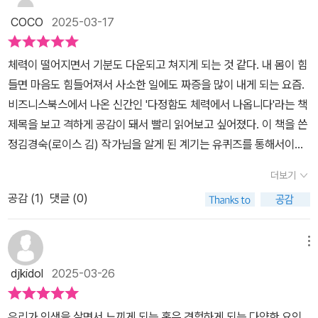
동 대신 ‘운동 같지 않은 운동’부터! 운동을 해야 한다고 생각하면 운
가 펼쳐진다. 기대했던 정보성 글이 아닌 에세이여서 책장을 빠르게
COCO
2025-03-17
동시설에 가서 새로운 운동을 등록하거나 장비 구입부터 고민하는 사
넘길 수밖에 없었다. 에세이 사이 섞여 있는 팁이 보이면 넘기기를 잠
람이 많다. 하지만 거창한 운동 대신 ‘운동 같지 않은 운동’부터 차근
시 멈추고 읽는 식으로 했다. 글쓴이 경험담 비중이 훨씬 많기에 단순
체력이 떨어지면서 기분도 다운되고 쳐지게 되는 것 같다. 내 몸이 힘
차근 시작해보자. 동네 10분 걷기, 계단 3층 올라가기, 자세를 바로
히 팁만 얻고자 책을 고르고자 하는 독자에게 주의가 요구된다. 단적
들면 마음도 힘들어져서 사소한 일에도 짜증을 많이 내게 되는 요즘.
앉기 같은 간단한 운동이라도 효과는 탁월하다. 잠깐씩 하는 소소한
으로 대명사 ‘나’가 본문에 자주 등장하는데, ‘체력’보다 글쓴이의 체
비즈니스북스에서 나온 신간인 '다정함도 체력에서 나옵니다'라는 책
운동이 스트레스가 가득한 몸에 자극을 주어 긴장을 풀어주고 머리도
력적 우수함에 더욱 초점이 맞추어진 듯하다. 일로 바쁜 와중에 그럼
제목을 보고 격하게 공감이 돼서 빨리 읽어보고 싶어졌다. 이 책을 쓴
맑게 도와줄 것이다. 3. 틈틈이, 조금씩, 자주 운동하자! 무엇이든지
에도 운동에 시간을 써야한다는 것을 전제로 어떤 마음을 가져야 하
정김경숙(로이스 김) 작가님을 알게 된 계기는 유퀴즈를 통해서이다.
‘몰아서’ 한 번에 하는 것이 좋지 않기는 운동도 마찬가지다. 바쁜 현
는지, 짧은 시간이나마 어떤 운동을 하는 것이 좋을지, 그리고 운동뿐
그분을 보면서 정말 멋지시다고 느꼈는데 책을 읽으면서 이 분의 에
대인에게 운동할 시간을 따로 내기는 무척 어려운 일일 수 있다. 이럴
만 아니라 디지털 디톡스 등 건강한 라이프 스타일을 위해 무얼 하면
더보기
너지가 어디에서 나오나 했더니 '체력'에서 나오는 것이었다. 책을 읽
때 운동할 시간이 없다고 바로 포기하지 말고 자신의 틈새 시간을 활
좋은지 짧게 제시한다. 역시나 에세이에 녹아 있어 분량이나 심도가
공감 (
1
)
댓글 (0)
으면서 나는 생각만 해왔던 것을 이분은 꾸준하게 실천하시고 유지하
용하여 운동을 시도해보자. 화장실에 가기 전에 스ㅤㅋㅘㅅ 한 세트,
어느 정도일지는 예상 가능할 것이다.
고 계시는구나 생각이 들면서 사소한 것이라도 운동을 시작해야겠다
점심시간을 활용한 스트레칭, 설거지를 하면서 뒤꿈치 들기 같은 사
는 생각이 들었다. p.35 일도, 육아도, 집안일도 제대로 수행하려면
소한 운동이어도 괜찮다. 바쁜 생활 속에 자신의 스케줄에 맞춰 유연
메뉴
그에 맞는 체력이 뒷받침되어야 한다. '적당히' 수행하는 게 아니라
하게 효과적으로 운동할 수 있다. 4. 어떤 동기 부여도 괜찮다, 나만의
djkidol
2025-03-26
'잘' 수행하려면 특히 체력은 더욱 중요하다. 꼭 거창한 목표를 세우지
운동을 찾아보자! 대부분 운동을 결심하면 남들이 하는 식으로 무작
않아도 괜찮다. 짧은 명상을 해보거나 가벼운 맨손 체조를 하는 것도
정 헬스클럽을 등록하는 경우가 많다. 하지만 그렇게 운동을 시작하
우리가 인생을 살면서 느끼게 되는 혹은 경험하게 되는 다양한 요인