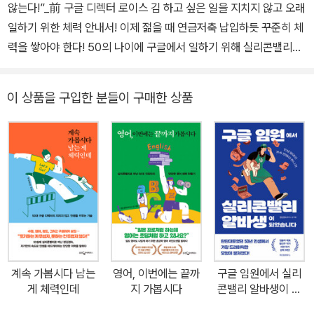
않는다!”_前 구글 디렉터 로이스 김 하고 싶은 일을 지치지 않고 오래
일하기 위한 체력 안내서! 이제 젊을 때 연금저축 납입하듯 꾸준히 체
력을 쌓아야 한다! 50의 나이에 구글에서 일하기 위해 실리콘밸리로
떠나 화제가 된 로이스 김. 그녀가 하이커리어를 쌓으며 회사는 물론,
대학원을 다니고 영어 공부도 꾸준히 하며, 운동도 빼먹지 않는다고
이 상품을 구입한 분들이 구매한 상품
이야기하면 모두가 놀라며 묻는다. “어떻게 그렇게 지치지 않고 일하
실 수 있어요?” 로이스 김은 이 모든 일을 해낼 수 있었던 비결은 ‘체
력’이라고 이야기한다. 이 책을 읽은 김미경 작가 역시 “진정 나답게
살고자 할 때 체력이 받쳐주지 않으면 아무것도 시작할 수 없다.”라며
저자의 말에 동의했다. 흔히들 직장인 사이에선 ‘일 잘하는 성격 안 좋
은 사람 vs 일 못하는 착한 사람’ 중 함께 일하고 싶은 사람은 누구인
지 묻는 질문이 오가곤 한다. 이 질문의 답변은 늘 어느 쪽이 더 ‘빌
런’인지 경쟁하며 끝난다. 그런데 이 질문은 처음부터 전제가 잘못되
었다. 일을 잘한다는 것에는 동료들과 잘 지내는 것은 물론, 구성원들
계속 가봅시다 남는
영어, 이번에는 끝까
구글 임원에서 실리
의 사기를 꺾지 않고, 팀워크를 이루며, 업무 생산성을 높이는 것이 포
게 체력인데
지 가봅시다
콘밸리 알바생이 되
함되어 있기 때문이다. 그런데 우리는 ‘저질 체력’으로 허덕이며 어느
었습니다