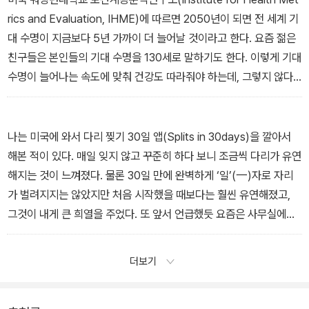
rics and Evaluation, IHME)에 따르면 2050년이 되면 전 세계 기
대 수명이 지금보다 5년 가까이 더 늘어날 것이라고 한다. 요즘 젊은
친구들은 본인들의 기대 수명을 130세로 말하기도 한다. 이렇게 기대
수명이 늘어나는 속도에 맞춰 건강도 따라줘야 하는데, 그렇지 않다
는 것이 문제다. 여기저기 아픈 채 골골대며 사는 시간만 길어질 수 있
다는 뜻이다. 즉 ‘골골수명’만 늘어나는 셈이다. 오래 사는 것만큼 중
요한 것은 건강하게 사는 것이다. 그러려면 건강한 근육이 토대가 되
나는 미국에 와서 다리 찢기 30일 앱(Splits in 30days)을 깔아서
어주어야 한다. 결국 ‘근육의 양=삶의 질’이라는 공식이 나온다. 앞으
해본 적이 있다. 매일 잊지 않고 꾸준히 하다 보니 조금씩 다리가 유연
로는 ‘연금보다 근육’이다.
해지는 것이 느껴졌다. 물론 30일 만에 완벽하게 ‘일’(一)자로 자리
---「56세에 근력운동에 도전한 이유」중에서
가 벌려지지는 않았지만 처음 시작했을 때보다는 훨씬 유연해졌고,
그것이 내게 큰 희열을 주었다. 또 앞서 언급했듯 요즘은 사무실에서
도 팔굽혀펴기 기구를 잘 보이는 곳에 두고 화장실에 갔다올 때마다
20~30개 정도로 한 세트를 한다. 화장실 가는 것만은 거를 수 없기
더보기
에 늘 잊지 않고 하루 서너 번 정도 팔굽혀펴기 나노운동을 하게 된다.
---「운동 같지 않은 나노운동, 효과는 메가급」중에서