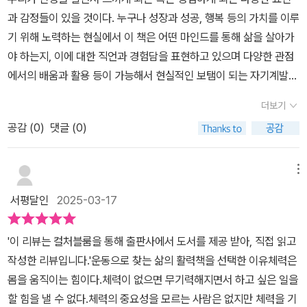
좋다. 나를 위해 잠깐의 시간이라도 내고, 그 시간에 운동을 하는 것을
면 부푼 열정은 금세 사그라들고, 운동하러 향하는 발길은 점차 끊기
과 감정들이 있을 것이다. 누구나 성장과 성공, 행복 등의 가치를 이루
결코 소홀히 여기지 말자. p.101 몸을 움직이면 성격이 달라지고, 성
게 된다. 무엇보다 나에게 동기부여가 되는 운동을 찾는 것이 중요하
기 위해 노력하는 현실에서 이 책은 어떤 마인드를 통해 삶을 살아가
격이 달라지면 인생도 달라질 수 있다. 무엇보다 나 자신의 존재감을
다. ‘도복이 멋있어서’, ‘와이키키 해변을 수영하고 싶어서’와 같이 나
야 하는지, 이에 대한 직언과 경험담을 표현하고 있으며 다양한 관점
있는 그대로 느끼며 충만함에 빠져든다. 망설이지 말고 한번 달려보
만의 동기부여를 찾아야 포기하지 않고 꾸준히 할 수 있다. 헬스클럽
에서의 배움과 활용 등이 가능해서 현실적인 보탬이 되는 자기계발서
자. 이전에 경험하지 못한 새로운 세상을 만나게 될 테니.운동을 너무
에서 하는 근력운동을 싫어하는데 굳이 근력운동부터 시작할 필요가
일 것이다. <다정함도 테력에서 나옵니다> 항상 삶에 대한 진지한 자
거창하게 생각하지 말고 쉬운 운동 즉, 걷기 운동부터 시작하자라고
없다. 재미와 흥미를 붙여볼 만한 운동을 찾는 게 중요하다. 부록에서
더보기
세나 태도 만큼이나 자기 자신에 대한 이해도가 필수적인 현실일 것
하며 꾸준하게 매일 적은 시간을 쪼개서 자신만의 라이프 스타일에
는 운동에 관심 있는 독자들에게 다양한 운동 정보를 전할 수 있도록
공감 (
0
)
댓글 (0)
이다.​이는 나에 대한 사랑이나 높은 수준의 자존감 등이 병행되어야
맞춘 운동을 시작해 보길 권한다. 작가님은 수없이 해왔던 운동을 통
전문가의 인터뷰를 수록하였다. 로이스 김은 이 책을 통해 많은 사람
타인에 대한 이해나 배려, 존중 등의 자세를 견지할 수 있고 이런 행위
해 육체적 탄탄함은 물론 어떤 한계에도 포기하지 않는 마음 근력까
이 자신만의 운동을 시작하기를 바란다. 그리고 자신이 하고 싶은 일
나 표현적인 의미를 통해 더 많은 성장과 성공 등의 가치를 함께 이룰
메뉴
지 기를 수 있다고 이야기한다. 작가님의 원동력이 체력이라는 것을
을 지치지 않고 오래 할 수 있도록 누구나 단단한 체력을 가지도록 응
수 있다는 점을 이해한다면 책에서 표현되는 혹은 저자가 말하는 삶
알게 되니, 책을 읽으면서 나도 무슨 운동이라도 할 수 있을 것 같은
원한다. 지금도 부족한 체력에 허덕이는 사람이라면 이 책을 통해 체
서평달인
2025-03-17
의 자세나 방향성 등의 조언이 크게 어렵지 않게 다가올 것이다. 특히
에너지 '뿜뿜' 자극을 받았다. 날도 조금씩 따뜻해지는 요즘, 집에만
력이 짱짱해지고 인생이 변화되는 자신만의 ‘본 어게인’을 경험해보
책에서는 건강 및 운동에 대한 직언을 통해 어떤 형태로 체력관리를
있지 말고 운동화 끈 단단히 묶고 밖으로 나가야겠다. 걷다 보면 뛰고
자.
'이 리뷰는 컬처블룸을 통해 출판사에서 도서를 제공 받아, 직접 읽고
해나가며 일상과 현실, 실무적인 영역에서도 긍정의 과정과 결과값,
싶기도 할 테니. 올해는 나의 체력도 성장시켜봐야겠다. '체력은 절대
작성한 리뷰입니다.'운동으로 찾는 삶의 활력책을 선택한 이유체력은
모두를 지향해야 하는지도 구체적으로 전하고 있다. 물론 누구나 알
나를 배신하지 않는다.'인생에서도, 관계에서도 가장 중요한 것은 결
몸을 움직이는 힘이다.체력이 없으면 무기력해지면서 하고 싶은 일을
만한 기본적인 자기관리의 방식이나 진부한 조언 정도로 체감할 수도
국 체력! 젊을 때 연금 저축 납입하듯 꾸준히 체력을 쌓아야 한다!'저
할 힘을 낼 수 없다.체력의 중요성을 모르는 사람은 없지만 체력을 기
있겠지만 그만큼 절대적으로 필요하고 또 중요하다는 점을 바탕으로