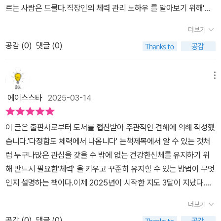
질 체력'으로 운동을 포기한 사람이라면 이 책을 읽고 스스로 몸을 일
르는 사람은 드물다.직장인의 체력 관리 노하우 를 알아보기 위해'다
해당 도서를 읽는다면 생각보다 내가 바라는 삶의 긍정의 요소나 성
으켜 나만의 단단한 체력을 길러보자 - '정김경숙(로이스 김)'무언가
정함도 체력에서 나옵니다'를 선택한다.1장 직장인에게 체력은 곧 실
공이라는 열매가 멀지 않고, 누구나 도전 가능한 형태로 존재하고 있
더보기
를 시작하기에는 늦은 나이란 없다고 합니다. 바로 그때가 그것을 하
력 에서는늘 피곤에 쩔어있고, 에너지도 쉽게 고갈되며,자도 자도 피
다는 점도 느끼게 될 것이다. <다정함도 체력에서 나옵니다> 시대가
기 가장 좋은 시간이니 바로 지금 시작해요 우리!출판사로부터 도서
공감 (
0
)
댓글 (0)
곤하고, 모든 것이 귀찮은 체력의 뱅크럽시 의악순환을 끊어야 한다.
변하면서 다양한 생각이나 가치 등이 존중 받는 시대가 되었지만 여
를 제공받아 주관적으로 작성했습니다. #비즈니스북스 #정김경숙작
업무 성과와 체력의 상관관계는 상당하다.직장 생활은 장기전으로 보
전히 건강 및 운동의 중요성은 불변의 요소로 자리 잡고 있다는 점도
가 #로이스김작가 #다정함도체력에서나옵니다 #체력은절대나를배
면 완벽한 육체노동이다.일잘러는 무리하지 않으며, 걷는 듯 뛰는 듯,
메뉴
느끼게 되는 현실일 것이다.​<다정함도 체력에서 나옵니다> 저자의
신하지않는다 #체력의힘
쉬지 않고 계속 그리고 꾸준히 나아간다.콰이어트 퀴팅, 조용한 퇴사
방식과 조언이 삶을 위한 절대적인 진리로 보기는 어렵지만 적어도
에이스스타
2025-03-14
는 회사 일은 딱 할 만큼만 하고,추가적인 노력이나 시간 투자를 하지
사소한 가치나 습관에서 배우며 이를 누구나 활용하며 더 나은 경험
않는 것이다.육아로부터의 콰이어트 퀴팅 시간은 절대적으로 필요하
담과 성장과 성공을 위한 방향성, 전략 등으로도 함께 할 수 있다는 점
이 글은 출판사로부터 도서를 협찬받아 주관적인 견해에 의해 작성했
다.일도, 육아도, 집안일도 제대로 수행해내려면 그에 맞는체력이 더
도 참고하면 좋을 것이다. 언제까지 타인의 성공과 행복에 대해 부러
습니다.'다정함도 체력에서 나옵니다' 는책제목에서 알 수 있는 것처
욱 중요하다.미리 체력을 길러 준비해둔 덕분에 하고 싶은 일이 생겼
운 감정만 가지기보단 나도 할 수 있다는 마인드를 통해 어떤 점을 채
럼 누구나많은 관심을 갖을 수 밖에 없는 건강한신체를 유지하기 위
을 때겁내지 않고 도전할 수 있다.오늘 몸을 만들고 체력을 다져놓으
우거나 배우며 이를 현실과 일상에서도 적용, 관리해 나가며 삶을 살
해 반드시 필요한'체력' 을 키우고 꾸준히 유지할 수 있는 방법이 무엇
면,체력이 부족해 하고 싶은 일을 포기하지 않아도 된다.체력 관리를
아가야 하는지도 함께 접하며 판단해 보자. 누구에게나 도움되는 그
인지 설명하는 책이다.이제 2025년이 시작한 지도 3달이 지났다.그
등한시하면 점점 허약 체질로 바뀌며 짜증은 늘어난다.건강한 체력은
리고 유용한 자기계발서로 해당 도서를 권하는 바이다.
리고 새해가 되면 많은 사람들이건강한 생활을 하기 위해서 걷기, 등
질병을 예방한다.체력 관리는 정신 건강에도 상당히 긍정적인 영향을
더보기
산, ​자전거 타기, 수영, 헬스, 요가 등.여러가지 운동과 관련된 목표
미친다.운동은 인지 기능을 향상시켜 집중력과 기억력을 강화한다.근
공감 (
0
)
댓글 (0)