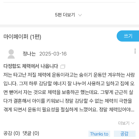
개하는 생활 속 간단 운동, 운동 루틴을 쉽게 만드는 방법, 스낵운동,
하게 해 주는 책! 술술 읽혀요^^
근육이 토대가 되어주어야 한다.결국 근육의 양이 삶의 질이다.PT 수
그게 맞는 것 같더라고요.텀이 길면 더 하기 싫어집니다.운동의 매력
나노운동 등은 남녀노소를 불문하고 누구나 지금 당장 쉽게 도전할
업이 있을 때만 헬스클럽에 가면운동에 대한 습관이 형성되지 않는
5편 더보기
도 알게 되었네요.직장인들에게 체력은 정말 중요하지요.재미있게 읽
수 있겠다는 생각에 나도 모르게 점점 빠져들고 있었다. 나도 여성전
다.매일매일 꾸준히 근력운동을 한다.3장 너무 바빠서 운동할 시간이
었던 책이었습니다.딱딱한 운동에 관련 된 책인 줄 알았는데 다양한
용 헬스장으로 유명한 동네 운동센터를 다니긴 하는데 조금만 피곤해
없다는 분들에게 에서는운동은 특별한 준비를 해야만 할 수 있는 게
내용을 담겨져 있어 좋았습니다.운동할 이유를 새롭게 알게 되었고
쓰기
마이페이퍼 (1편)
도 '오늘은 피곤하니 쉬어야 해'라는 당위성을 억지고 만들어가며 운
아니다.일상에서 언제든 할 수 있는 쉽고 단순한 일이다.중요한 것은
요.바쁘더라도 조금씩 체력을 키워봐야겠습니다.
동을 빼먹곤 하다보니 주2회도 가기 힘든 게 사실이다. 그런데 '1주일
꾸준함이다.운동은 거창하고 어려운 것이라는 생각만 바꿔도,운동에
정나는
2025-03-16
메뉴
에 두 번씩 1시간 운동하는 것보다 매일 30분씩 하는 것이 낫다'는 저
접근하는 게 훨씬 쉬워진다.내 시간과 상황에 맞게 운동하는 게 중요
자의 조언에 뜨끔했다. 1주일에 2회 겨우 가는 나로서는 한 번 갈 때
하다.조금씩 조금씩 운동하는 습관을 만들다 보면운동하는 재미에 푹
다정함도 체력에서 나옵니다
'뽕을 뽑겠다(?)'는 각오로 최대한 열심히 하고 와서 그날 밤부터 다
빠져들지도 모른다.운동 습관을 만드는지 몰라서 많이 헤맨다.운동을
저는 타고난 저질 체력에 운동이라고는 숨쉬기 운동만 겨우하는 사람
음날 아침까지 끙끙거리곤 하는데 정말 나에게 해주는 맞춤형 조언이
패턴화시키지 않는다.꼭 해야 하는 일과 운동을 동선으로 묶는다.목
입니다. 그저 하루 감당할 에너지 잘 나누어 사용하고 일하고 집에 오
었다. 달리기를 하면서 오디오북 듣기를 즐긴다는 저자는 구체적
표보다 중요한 것은 건강한 삶을 살겠다는방향성을 향해 노력해야 한
면 뻗어서 자는 것으로 체력을 보충하곤 했는데요. 그렇게 근근히 살
인 전략(?)들도 소개하고 있다. 그래서 나도 당장 하나 도전해보려고
다.더 향상된 성취를 위해서는 질책보다 격려를 하는 게 도움이 된다.
다가 결혼해서 아이를 키워보니 정말 감당할 수 없는 체력의 극한을
한다. 그래서 반복되는 운동의 지루함을 탈피할 수 있는 나만의 전략
자신을 힐난하는 것보다는 칭찬하고 격려하는 게,운동을 계속하는 데
겪게 되면서 운동의 필요성을 절실하게 느꼈어요. 정말 체력있어야
을 무기로 이제 주5회 30분씩이라도 운동을 하려고 한다. 이렇게 하
도움이 된다.자존감을 지켜주고 스스로를 격려할 때 운동을 더 잘하
한번이라도 더 웃을 수 있고, 한번이라도 더 웃길 수 있고, 한번이라도
루하루 체력을 저축하다 보면 어느 순간 나도 여유롭게 체력을 쓸 수
더보기
게 된다.하기 싫은 마음이 들 때 서로 잡아주는 동료들이 있으면큰 도
더 감동할 수 있고, 한번이라도 더 사랑한다 말할 수 있음을 절감했습
있으리라 기대해본다. '나이스한 아내', '쿨한 엄마'가 되어보자구!
공감 (
0
)
댓글 (0)
움이 된다.베드 로팅 은 휴식과 자기 관리를 위해 침대에서 뒹굴거리
니다. '인생의 태도를 만드는 체력의 힘! 다정한 마음도 체력을 통해서