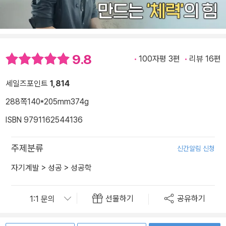
9.8
100자평 3편
리뷰 16편
세일즈포인트
1,814
288쪽
140*205mm
374g
ISBN 9791162544136
주제분류
신간알림 신청
자기계발
>
성공
>
성공학
선물하기
공유하기