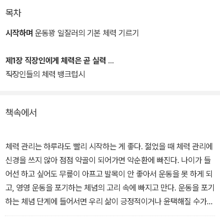
한다. 이 책을 읽은 김미경 작가 역시 “진정 나답게 살고자 할 때 체력
목차
이 받쳐주지 않으면 아무것도 시작할 수 없다.”라며 저자의 말에 동의
했다.
시작하며
운동꽝 일잘러의 기본 체력 기르기
흔히들 직장인 사이에선 ‘일 잘하는 성격 안 좋은 사람 vs 일 못하는
제1장 직장인에게 체력은 곧 실력
착한 사람’ 중 함께 일하고 싶은 사람은 누구인지 묻는 질문이 오가곤
직장인들의 체력 뱅크럽시
한다. 이 질문의 답변은 늘 어느 쪽이 더 ‘빌런’인지 경쟁하며 끝난다.
그런데 이 질문은 처음부터 전제가 잘못되었다. 일을 잘한다는 것에
책속에서
는 동료들과 잘 지내는 것은 물론, 구성원들의 사기를 꺾지 않고, 팀워
크를 이루며, 업무 생산성을 높이는 것이 포함되어 있기 때문이다. 그
런데 우리는 ‘저질 체력’으로 허덕이며 어느 순간 짜증이 늘고, 신경질
체력 관리는 하루라도 빨리 시작하는 게 좋다. 젊었을 때 체력 관리에
적으로 변화하고 있다. 체력이 떨어지니 나를 돌볼 힘을 가지기 어렵
신경을 쓰지 않아 점점 약골이 되어가면 악순환에 빠진다. 나이가 들
고 타인에게 친절하게 대하기는 더더욱 어렵다.
어선 하고 싶어도 무릎이 아프고 발목이 안 좋아서 운동을 못 하게 되
고, 영영 운동을 포기하는 체념의 고리 속에 빠지고 만다. 운동을 포기
하지만 각종 스케줄로 바쁜 직장인이 체력까지 쌓기는 쉽지 않다. 그
하는 체념 단계에 들어서면 우리 삶이 긍정적이거나 윤택해질 수가
래서 로이스 김은 이 책을 통해 그 어느 책에도 없는 ‘다정한 운동 조
없다. 그러니 체력은 ‘있으면 좋은’ 사치품이 아니라 우리가 행복한 삶