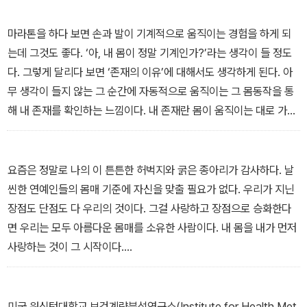
언’을 당신에게 드리려고 한다. 누구나 따라 할 수 있으며, 자신의 라
을 살기 위해 꼭 필요한 필수 요소임을 기억하자. 즉 선택 과목이 아니
이프스타일에 맞출 수 있는 현실 운동 팁이다. 땀이 나지 않아도, 하루
라 필수 과목인 것이다. 이는 모두에게 해당한다. 직장인이건, 자영업
마라톤을 하다 보면 손과 발이 기계적으로 움직이는 경험을 하게 되
10분이더라도 괜찮다. 퇴근 후엔 침대와 물아일체가 되고, 잠을 자도
자건, 워킹맘이건, 학생이건, 젊은 층이건, 중장년이건, 노년이건 구분
는데 그것도 좋다. ‘아, 내 몸이 정말 기계인가?’라는 생각이 들 정도
자도 피곤하고, 아침 알람을 들을 때마다 몸서리를 치는 당신. 다른 사
할 것 없이 모두 말이다.
다. 그렇게 달리다 보면 ‘존재의 이유’에 대해서도 생각하게 된다. 아
람이 던진 별거 아닌 한마디에도 왠지 모르게 짜증이 치솟고, 일의 능
---「직장인만 체력 관리가 중요한 게 아니다」중에서
무 생각이 들지 않는 그 순간에 자동적으로 움직이는 그 몸동작을 통
률도 점점 떨어진다면 이제 이 책을 따라 일도, 관계도, 인생도 변화시
해 내 존재를 확인하는 느낌이다. 내 존재란 몸이 움직이는 대로 가는
키는 ‘체력’이라는 무기를 가져 보자.
게 아닐까.
몸을 움직이면 성격이 달라지고, 성격이 달라지면 인생도 달라질 수
있다. 무엇보다 나 자신의 존재감을 있는 그대로 느끼며 충만함에 빠
요즘은 정말로 나의 이 튼튼한 허벅지와 굵은 종아리가 감사하다. 날
져든다. 망설이지 말고 한번 달려보자. 이전엔 경험하지 못한 새로운
씬한 연예인들의 몸매 기준에 자신을 맞출 필요가 없다. 우리가 지닌
세상을 만나게 될 테니.
장점도 단점도 다 우리의 것이다. 그걸 사랑하고 장점으로 승화한다
---「달리기를 하고 인생이 달라졌다」중에서
면 우리는 모두 아름다운 몸매를 소유한 사람이다. 내 몸을 내가 먼저
사랑하는 것이 그 시작이다.
---「몸매 vs. 체력」중에서
미국 워싱턴대학교 보건계량분석연구소(Institute for Health Met