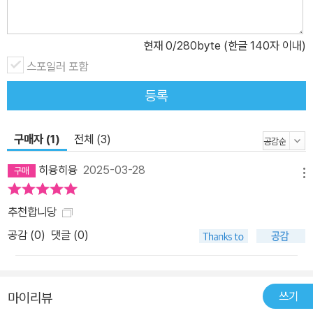
는 운동을 못하니 해야 할 필요성을 느끼지 않아 점점 더 운동을 멀리
하게 됐다. 하지만 스무 살 후반, 스스로 내성적인 성격을 바꾸고자 달
현재
0
/280byte (한글 140자 이내)
리기를 시작했고, 이후 그녀의 표현대로라면 인생이 180도 변화하게
됐다. 그렇게 차츰 시작한 운동은 그녀의 삶에서 밥 먹는 것처럼 빼놓
스포일러 포함
을 수 없는 루틴이 되었다. 직장인이자 워킹맘으로서 누구보다 고군
등록
분투했던 그녀였기에 직장인들의 운동이 결코 쉽지 않다는 것을 안
다. 바쁜 업무, 집안일, 약속 등으로 운동은 늘 뒷전이 되기 마련이다.
구매자 (1)
전체 (3)
그야말로 ‘포기된 체력’이다. 하지만 ‘집-회사’를 반복하며 운동을 멈
추다 보면 체력은 점점 떨어지게 된다. 특히 로이스 김은 여성으로서
히융히융
2025-03-28
메뉴
아이를 돌보며 회사 일을 하느라 힘든 짠한 워킹맘들의 현실에 누구
보다 공감한다. 그렇기에 누구보다 지치지 않고 오래 일하기 위해선
추천합니당
체력을 기르는 일을 소홀히 해서는 안 됨을 강조한다. 로이스 김은 체
공감 (
0
)
댓글 (0)
력을 기르기 위해서 꼭 운동을 ‘잘해야 한다’라는 마음으로 할 필요가
없다고 이야기한다. 그녀 역시 운동을 잘하지 않는다. 몸과 음악이 따
로 노는 에어로빅, 4시간 이내 완주는 아예 생각도 하지 않는 설렁설
쓰기
마이리뷰
렁 마라톤, 전광석화처럼 3초 만에 머리를 맞고 돌아오는 검도, 남들