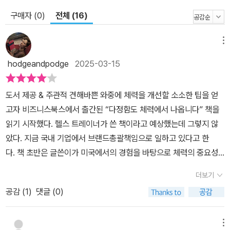
보다 2배속은 느리게 하는 할머니 수영 등. 하지만 중요한 것은 자신
구매자 (0)
전체 (16)
의 속도에 맞춰 포기하지 않고 꾸준히 하는 것이다. 이 책에서 로이스
김은 ‘어떤 운동도 늦지 않았다’고 이야기하며 자신이 좋아할 수 있는
메뉴
운동을 찾아 꾸준히 할 수 있는 비법을 알려준다. 그리고 체력을 기르
면 인생이 어떻게 달라질지 자신의 삶으로 보여준다. “운동, 너무 거
hodgeandpodge
2025-03-15
창하게 생각하지 마세요!” 너무 바빠서 운동할 시간이 없는 직장인들
을 위한 현실 운동 조언! 다음은 로이스 김이 30년 동안 직장 생활을
도서 제공 & 주관적 견해바쁜 와중에 체력을 개선할 소소한 팁을 얻
이어가면서 운동하며 체력을 기를 수 있었던 꿀팁이다. 누구보다 저
고자 비즈니스북스에서 출간된 “다정함도 체력에서 나옵니다” 책을
질 체력에 운동신경 꽝이었던 그녀가 인생을 변화시킬 수 있었던 실
읽기 시작했다. 헬스 트레이너가 쓴 책이라고 예상했는데 그렇지 않
전 운동 팁을 살펴보자. 1. 운동 수행력을 높이기 위해선 ‘이불킥’하세
았다. 지금 국내 기업에서 브랜드총괄책임으로 일하고 있다고 한
요! 잠에서 깨면 나도 모르게 스마트폰부터 확인한다면? SNS의 새
다. 책 초반은 글쓴이가 미국에서의 경험을 바탕으로 체력의 중요성
게시물도, 간밤에 들어온 뉴스도 지금 당장 보지 않는다고 해서 사라
을 말하는 데 치중해있다. 각기 다른 배경과 상황을 소재로 결국 말하
더보기
지지 않는다. 한 번 스마트폰을 보기 시작하면 어영부영 시간을 보내
는 바는 단 하나다. 바로 체력의 중요성이다. 몸뚱이가 건강해야 일도
공감 (
1
)
댓글 (0)
게 되고 헤어 나오기 쉽지 않다. 스스로 약속한 일을 하기 위해선 마음
제대로 하고 행복할 수 있다는 것이다. 체력의 중요성, 모르는 사람은
속에서 3초를 세고 ‘이불킥’을 해보자. 미적거리지 않고 당장 자리에
없을 것이다. 더욱이 이 책을 집어든 독자라면.마흔 살이 되어 검도를
일어나면 운동 수행력도 자연스레 늘어난다. 2. 처음부터 어려운 운
배우거나 쉰 살이 되어 수영을 배우는 등 글쓴이의 종횡무진 운동기
메뉴