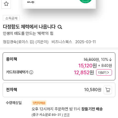
소득공제
다정함도 체력에서 나옵니다
인생의 태도를 만드는 ‘체력’의 힘
정김경숙(로이스 김)
(지은이)
비즈니스북스
2025-03-11
종이책
16,800
원,
10%
15,120
원
+ 840원
12,852
원
카드최대혜택가
더보기
전자책
10,580
원
수령예상일
양탄자배송
오후 12시까지 주문하면 밤 11시
잠들기전 배송
(중구 서소문로 89-31 )
변경