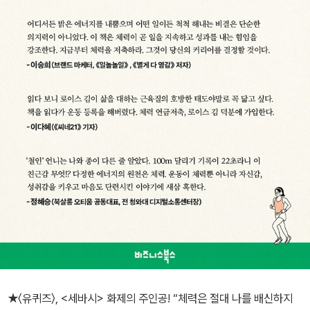
★〈유퀴즈〉, <세바시> 화제의 주인공! “체력은 절대 나를 배신하지