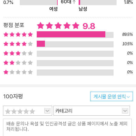
60대
1.8%
0.7%
‘체력이 곧 실력’임을 강조한다. 그녀는 30년 이상 하이퍼포머로 일
여성
남성
하며 워킹맘이자 직장인으로서 결국 운동을 포기할 수밖에 없는 현대
인들의 바쁨과 힘듦에 공감한다. 이 책에는 누구보다도 바쁜 일상을
9.8
평점 분포
살아가면서 체력을 기르기 위한 그녀의 고군분투가 담겨 있다. 그녀
89.5%
역시 자칭 운동꽝이지만 검도, 수영, 달리기, 에어로빅, 등산, K팝 댄
10.5%
스, 근력운동까지 다양한 운동을 하며 느리지만 꾸준히 체력을 쌓아
0%
왔다. 하지만 인생에서 체력이 중요하단 사실을 알아도 이를 쌓기는
쉽지 않다. 숨만 쉬어도 체력이 깎여나가는 것 같이 느껴지는 직장인
0%
이라면 매일 침대에 누우며 ‘언젠가는 이런 저질 체력을 벗어날 수 있
0%
을까?’ 스스로 묻게 된다. 걱정할 필요 없다. 우리에겐 ‘체력 전도사’
로이스 김이 있다! 누구보다도 에너지를 ‘뿜뿜’하며 직장 동료에게 환
100자평
게시물 운영 원칙
영받는 것은 물론, 30년 이상 하이퍼포머로 커리어를 쌓아간 그녀는
말한다. 지금 연금저축 납입하듯 체력을 쌓는다면 무엇이든 잘해낼
카테고리
수 있는 원동력이 생긴다고. 달리기, 등산, 수영, 검도, 에어로빅, K-팝
댄스까지?! 잘하지 않아도 괜찮다! 서두르지 않고 내 페이스대로 천
천히! 로이스 김 역시 젊은 시절 운동을 포기했다. 자칭 운동꽝인 그녀