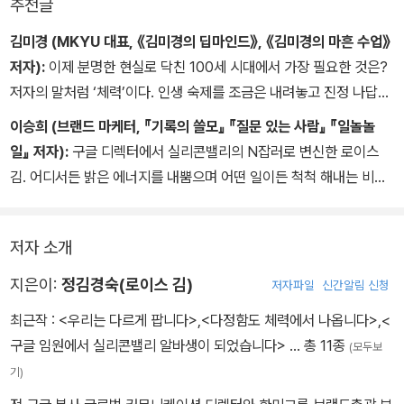
추천글
김미경 (MKYU 대표, 《김미경의 딥마인드》, 《김미경의 마흔 수업》
저자):
이제 분명한 현실로 닥친 100세 시대에서 가장 필요한 것은?
저자의 말처럼 ‘체력’이다. 인생 숙제를 조금은 내려놓고 진정 나답게
살고자 할 때 체력이 받쳐주지 않으면 아무것도 시작할 수 없다. 이 책
이승희 (브랜드 마케터, 『기록의 쓸모』 『질문 있는 사람』 『일놀놀
은 느슨해진 마음과 근육을 팽팽히 당길 수 있는 훌륭한 동기부여 책
일』 저자):
구글 디렉터에서 실리콘밸리의 N잡러로 변신한 로이스
이다. 나이 핑계 대는 내 모습이 슬슬 지겨워진다면 일단 이 책부터 읽
김. 어디서든 밝은 에너지를 내뿜으며 어떤 일이든 척척 해내는 비결
어라.
은 단순한 의지력이 아니었다. 이 책은 체력이 곧 일을 지속하고 성과
를 내는 힘임을 강조한다. 지금부터 체력을 저축하라. 그것이 당신의
저자 소개
커리어를 결정할 것이다.
지은이:
정김경숙(로이스 김)
저자파일
신간알림 신청
최근작 :
<우리는 다르게 팝니다>
,
<다정함도 체력에서 나옵니다>
,
<
구글 임원에서 실리콘밸리 알바생이 되었습니다>
… 총 11종
(모두보
기)