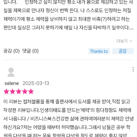
입니다. 인정하고 싶지 않지만 평소 내가 몸으로 체감하고 있는 사
장인에게 체력은 곧 실력을 바탕으로 한 경험담이 감동적이에요. 운
한다.덜 알려진 산을 탐험하고, 페이스 가 맞는 친구와 함께 하며,산악
겠다는 생각이 들었다. 운동이든 자신의 삶이든 늘 도전하는 저자의
실을 제목으로 만나자 정신이 번쩍 든다. 나 스스로도 인정하는 저질
동을 통해 삶이 어떻게 변화했는지 듣다 보면, 신을 돌아보게 되고 '나
회를 이용하는 것도 좋다.아이를 낳으면 만삭 때의 몸이 자동적으로
모습이 눈부시게 아름다웠다.
체력이기에 평소 체력을 낭비하지 않고 최대한 비축(?)하려고 하는
도 좀 더 활동적으로 살아야겠다'는 생각, 인생도 변화시키는 체력이
예전 몸으로돌아가지 않는다.규칙적으로 몸을 움직이는 건 출산 후
편인데 실상은 그러지 못하기에 매일 나 자신을 타박하기 일쑤이다.
구나 생각이 절로 들어요.체력을 키우는 방법도 구체적으로 제시해줘
직장 복귀를 도와준다.너무 멀리, 오래 걷는 것은 피하고 몸 상태에 맞
워킹맘으로서 해야할 일도 많고, 하고 싶은 일도 많아 하루가 48시간
요. 힘들고 고된 운동이 아니라, 일상에서 쉽게 할 수 있는 간단한 운
게오전, 오후 잠깐씩 햇볕을 받으면서 걸으면 좋다.운동을 하면서 튼
더보기
이면 좋겠다는 혼잣말을 하기 일쑤일 정도로 하루가 참 빠듯하게 돌
동과 습관들을 통해 체력을 기르는 방법을 알려줘서 실천 가능성이
튼한 다리가 너무 고마워지기 시작한다.사람을 겉모습으로 판단하지
공감 (
0
)
댓글 (0)
아간다. 그러다보니 퇴근 후에는 물을 잔뜩 머금은 솜뭉치마냥 무거
높아 보였어요. 다정함이나 공감은 체력이 뒷받침돼야 한다는 주장은
않으려 한다.날씬한 연예인들의 몸매 기준에 자신을 맞출 필요가 없
운 몸이 되기에 소파에 누워 잠시나마 방전된 체력을 충전해야 식구
정말 와닿았어요. 몸을 움직이면 성격이 달라지고, 성격이 달라지면
다.단점을 사랑하고 장점으로 승화한다면 아름다운 몸매다.내 몸을
들 저녁식사라도 챙길 수 있다. 그것도 주 후반으로 갈수록 성능 떨어
메뉴
인생도 달라질 수 있다는책에서 저자의 의견대로 우리가 서로에게 더
사람하는 것이 시작이다.펜데믹 으로 재택근무가 실시되고, 캘리포니
진 배터리마냥 충전이 잘 안되어 퇴근 후부터는 '나이스하지 못한 아
친절하고 이해심 있게 대하려면, 먼저 자신이 건강해야 한다는 점이
아 산불로한 달 내내 집 안에만 있어야 한다.가슴은 짓누르는 듯 답답
selene
2025-03-13
내', '센서티브한 엄마'모드가 되어버린다. 그런 나이기에 '다정함도 체
중요한 것 같아요.다정함도 체력에서 나옵니다 이 책은 체력이 우리
하고, 속은 얹힌 듯하다.활동량이 줄어드니 살이 찐다.K-팝댄스 를 홈
력에서 나옵니다'라는 이 책의 제목은 내가 매일 몸으로 체감하고 있
의 삶의 질을 어떻게 향상시킬 수 있는지를 강조하면서, 스스로의 건
트 로 시작한다.열심히 몸을 움직이면 땀으로 흠벅 적고 몸도 개운해
이 리뷰는 컬처블룸을 통해 출판사에서 도서를 제공 받아,직접 읽고
는 국룰이기도 하다. 50세에 구글 본사에 취직했다는 저자의 그
강을 챙기고 더 나은 관계를 유지하기 위해 노력해야겠다는 생각이
진다.아침에 일어나면 맨손 체조를 하며 스트레칭 을 한다.몸을 움직
작성한 리뷰입니다.인생의태도를 만드는'체력'의 힘다정함도 체력에
후 행보는 역시 범상치 않다. 다양한 경험을 얻기 위해 실리콘 밸리 N
들게 해요. 동기부여 책으로 우리의 삶을 더 풍요롭게 만들어주는 길
일 수 없다는 건 정신 건강에 바로 영향을 미친다.몸을 움직여 잠깐 걷
서 나옵니다 / 비즈니스북스건강한 삶에 관하여여러분의 체력은 안녕
잡러가 되어 '갭이어(gap year) 프로젝트'를 진행했다는 그녀는 하
잡이가 되어주는 책이에요. 정말 많은 감명을 받았답니다!#다정함도
는 것만으로도 힘겨움과 고민의상당 부분을 덜어낼 수 있다.겨울이
하신가요?저는 어렸을 때부터 허약했습니다.그래서 남들은 공부 학
루 24시간을 쪼개으 미국 대형마트인 트레이더조의 매니저, 스타벅
체력에서나옵니다#비즈니스북스#정김경숙#로이스김#컬처블룸 #
끝나가고 봄이 시작되는 길목, 여름이 지나가고가을이 시작되는 계절
원을 다녔을 때 저는 운동 학원을 다녔을 정도로 체력이 좋지 않았지