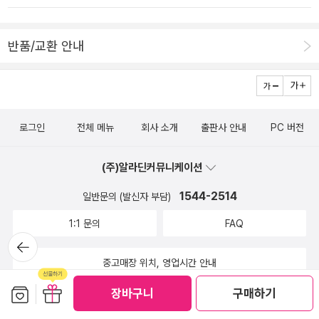
면서번아웃을 극복하는 것이다.진정한 자기 관리는 자신을 재충전하
찐하게 표현할 수 있는 거죠. <다정함도 체력에서 나옵니다> 저자 로
고 다음을 준비하는 것이어야 한다.건강한 베드 로팅 을 하기 위해서
이스님은 검도, 달리기, 등산, 홈트, 수영, 근력운동 등 여러 운동을 도
반품/교환 안내
는 시간 제한을 설정하고,몸의 반응을 살펴보며, 채광과 환기에 신경
전하고 꾸준히 하고 있는데요. 특히 수영을 50대에 도전했다는 게 인
을 쓴다.아침 운동 시간을 확보할 수 있는 가장 확실한 방법은 이불킥
상적이었어요. 나이가 뭐가 중요하겠어요. 어떤 운동이라도 늦지 않
이다.하루를 운동으로 시작하고 신체적, 정신적 건강을 우선시한다.
았다고 해요. 지금이 인생 중 가장 젊을 때가 아니겠어요? '중요한 것
건강하고 생산적인 하루는 아침 시간 통제에서 시작된다.남과 나를
은 운동을 잘하는 게 아니라 꾸준히 하는 것이니까 말이다. 무리하지
로그인
전체 메뉴
회사 소개
출판사 안내
PC 버전
비교하면 자신감이 없어지고, 자존감이 바닥에 떨어진다.남들의 목표
않으며 걷는 듯 뛰는 듯, 쉬지 않고 계속 그리고 꾸준히.' (29) 시작하
는 남들의 것이다.타인의 목표를 기준으로 내 목표를 정하면, 자신에
고 계속 하는 것. 꾸준히가 부담된다면 그냥 하는거죠. 그 시간에 거기
(주)알라딘커뮤니케이션
게 실망하거나,무리하게 운동하다 부상을 당하기도, 운동 자체가 재
있는 거에요. '달리기는 전신 운동일 뿐만 아니라 정신 건강 운동이기
미 없어진다.스크린 무호흡증은 모니터 앞에서 일하거나 디지털 콘텐
도 하다.' (57) 몸을 움직이면서 스트레스가 풀리고 일의 효율을 높이
1544-2514
일반문의 (발신자 부담)
츠 를보면서 호흡이 중단되거나 얕아지는 현상이다.만성적 호흡 중단
고 성취감, 뿌듯함을 느끼고 대인 관계에 너그러움, 여유, 다정함이 생
1:1 문의
FAQ
은 건강을 해치고, 피로를 유발하며,업무 성과까지 저해할 수 있다.의
깁니다. 최근에 저는 시스템에 제 몸을 맡겼습니다. 점핑핏이라고 육
뒤로가
식적으로 복식 호흡을 하고, 몸을 움직이며,자연 속을 걸어보면서 디
각형의 트램플린 위에서 하는 운동인데요. 무념무상 가서 1시간 뛰고
기
중고매장 위치, 영업시간 안내
지털 무호흡증에서 벗어나자.운동을 오랫동안 재미있게 하는 데는 사
와요. 빠지고 싶은 유혹이 있을 때마다 이 책의 출근길에 운동하는 저
보관함담기
선물하기
람의 힘이 필요하다.운동을 통해 회사에서 쉽게 만나지 못하는 다양
자처럼 이미 있던 일정 앞에 운동을 넣어버립니다. 아침에 일어나서
장바구니
구매하기
한 사람들과의네트워크 를 형성한다.멋진 폼 의 기본은 제대로 배운
운동복을 바로 입고 애들 등교하면서 같이 운동을 가버려요. 이 책에