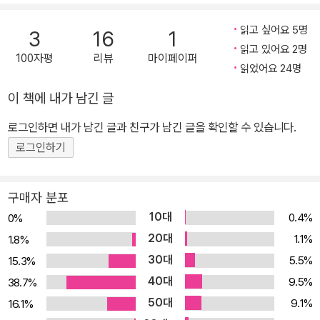
순간 짜증이 늘고, 신경질적으로 변화하고 있다. 체력이 떨어지니 나
를 돌볼 힘을 가지기 어렵고 타인에게 친절하게 대하기는 더더욱 어
읽고 싶어요 5명
3
16
1
렵다. 하지만 각종 스케줄로 바쁜 직장인이 체력까지 쌓기는 쉽지 않
읽고 있어요 2명
100자평
리뷰
마이페이퍼
다. 그래서 로이스 김은 이 책을 통해 그 어느 책에도 없는 ‘다정한 운
읽었어요 24명
동 조언’을 당신에게 드리려고 한다. 누구나 따라 할 수 있으며, 자신
이 책에 내가 남긴 글
의 라이프스타일에 맞출 수 있는 현실 운동 팁이다. 땀이 나지 않아도,
로그인하면 내가 남긴 글과 친구가 남긴 글을 확인할 수 있습니다.
하루 10분이더라도 괜찮다. 퇴근 후엔 침대와 물아일체가 되고, 잠을
자도 자도 피곤하고, 아침 알람을 들을 때마다 몸서리를 치는 당신. 다
로그인하기
른 사람이 던진 별거 아닌 한마디에도 왠지 모르게 짜증이 치솟고, 일
의 능률도 점점 떨어진다면 이제 이 책을 따라 일도, 관계도, 인생도
구매자 분포
변화시키는 ‘체력’이라는 무기를 가져 보자. 前 구글 디렉터 로이스
10대
0.4%
0%
김이 전하는 ‘일잘러’가 되는 비결! 체력이 받쳐주어야 무엇이든 잘해
20대
1.1%
1.8%
낼 수 있다! 로이스 김. 그녀가 구글에서 일하기 위해 실리콘밸리로 떠
30대
5.5%
15.3%
났을 때, 우리는 두 가지에 놀랐다. 하나는 구글 최초의 비원어민 디렉
40대
9.5%
38.7%
터라는 것이었고 다른 하나는 그녀의 나이가 다들 은퇴를 고민하는 5
50대
9.1%
16.1%
0살이었다는 것이었다. 그녀는 이 모든 일의 비결로 ‘체력’을 꼽으며