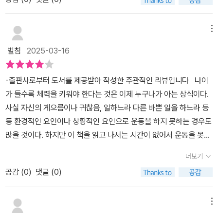
와 계획을 다양하게 세우게 된다.​처음에는 계획대로 잘 실천 하는 것
력 훈련은 근육량을 유지하고 노화에 따른 신체 기능 저하를방지하는
처럼하다가 어느새 여러가지 상황과 이유,핑계를 대면서 점점 운동을
데 효과적이다.달리기는 가장 효과적이고 접근 가능한 운동 형태 중
미루게 된다.​하지만 운동보다 더 중요한 것이 바로 자신의 몸에 대해
메뉴
하나다.스트레스 해소, 높은 시간 효율성, 목표 설정 및 성취감,커뮤니
제대로 이해하면서그에 맞는 규칙적인 생활 습관을 유지하면서건강
티 및 네트워킹 때문에,경쟁과 빠른 성장의 압박이 상존하는 스타트
벌침
2025-03-16
한 체력을 유지하기 위해 노력하는 것이다.'다정함도 체력에서 나옵니
업의많은 창업자들이 달리기를 선택한다.2장 직장인에게 체력은 곧
다' 는직장인에게 체력은 곧 실력,어떤 운동도 늦지 않았다,너무 바빠
실력 에서는검도 대련은 나이와 상관없이 서로를 존중하며 배우는 자
-출판사로부터 도서를 제공받아 작성한 주관적인 리뷰입니다 나이
서 운동할 시간이 없다는 분들에게, 에너지 뿜뿜 모두 가봅시다로 4
세를 가진다.고단자 사범들의 세세한 조언을 귀담아듣고,서로 진지한
가 들수록 체력을 키워야 한다는 것은 이제 누구나가 아는 상식이다.
가지 주제로 나누어서 이야기 하기 때문에 잘못된 생활방식과 습관을
태도로 질문하고 고칠 점을 알려준다.나만의 목표를 정하고 달성하여
사실 자신의 게으름이나 귀찮음, 일하느라 다른 바쁜 일을 하느라 등
개선하면서 체력을 쌓고 관리할 수 있는 방법이 무엇인지 자세히 배
충족감을 느낀다.함께 운동하는 사람들과 긍정의 에너지를 나누면운
등 환경적인 요인이나 상황적인 요인으로 운동을 하지 못하는 경우도
울 수 있었다.젊었을 때 체력 관리에 신경을쓰지 않아 약골이 되어가
동의 즐거움도 효과도 더 커진다.물공포증 때문에 물에 들어갈 때면
많을 것이다. 하지만 이 책을 읽고 나서는 시간이 없어서 운동을 못한
면 신체적으로힘들어지고 삶이 긍정적이거나 윤택해질 수 없다는점
전쟁터에 나가듯결연한 다짐을 해야 한다.수영을 잘 하는 것에는 관
다는 이야기는 하지 못할 것이다. 저자는 구글에서 일했고 그 이후는
에서체력은 행복한 삶을 살기 위해모든 사람들에게 꼭 필요한 필
더보기
심이 없다.물공포증을 없애야 한다.물놀이를 하며 시간을 보내며 몸
3가지 일을 하루에 해내면 지냈다. 트레이더스조에서 일하면서 점심
수 요소라는점이 인상적이었고,매일 몸에 도움이 되는 행동을 하게되
이 조금씩 뜨는 것을 느낀다.스트로크 를 하면서 얼굴을 옆으로 돌려
공감 (
0
)
댓글 (0)
시간에는 공유택시를 몰다가 다시 트레이더스조에서 일하다 퇴근해
면 질병과 노화를 제대로 예방할 수 있고, 더 오래 살기 위해서는 자신
보자 호흡이 된다.호흡이 된 이후 발이 닿는 곳까지만 자유형으로 갔
스타벅스에서까지 일을 했다. 지금 저자는 하루 3시간이상의 운동
을 바꾸기위한 노력이 반드시 필요하다는 생각이 들었다.의학 기술
다가 되돌아 온다.호흡이 안정되니 느리게 무제한 왕복이 가능하다.
을 하면서 자신의 체력을 키워가고 있다. 정말 대단하다. 평생의 자신
메뉴
분야의 뛰어난 발전과새로운 연구 성과 등을 통해 그동안 제대로 된
가장 무섭던 수영이 가장 좋아진다.운동을 좋아할 이유가 있어야 오
의 운동인 검도를 하고 달라기를 하고 그리고 또 수영을 하는 저자는