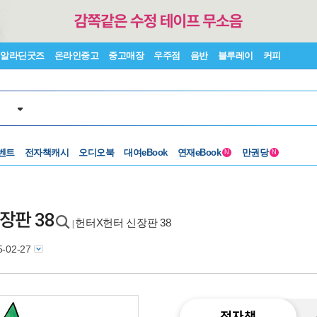
알라딘굿즈
온라인중고
중고매장
우주점
음반
블루레이
커피
벤트
전자책캐시
오디오북
대여eBook
연재eBook
만권당
N
N
신장판 38
헌터X헌터 신장판 38
|
5-02-27
전자책