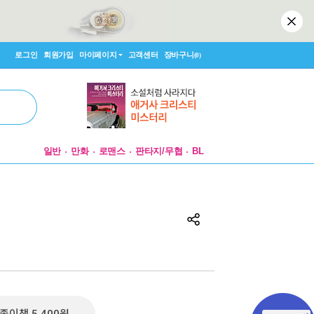
로그인
회원가입
마이페이지
고객센터
장바구니
(0)
일반
만화
로맨스
판타지/무협
BL