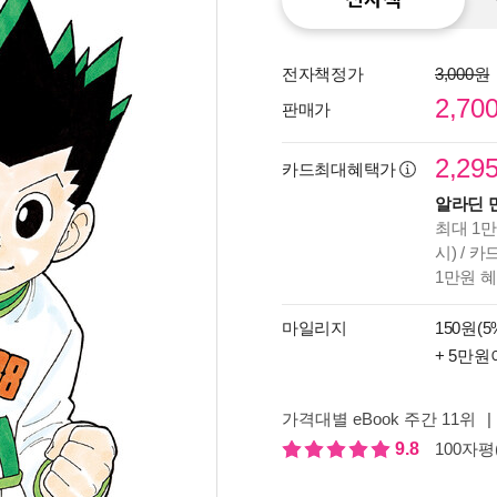
전자책정가
3,000원
2,70
판매가
2,29
카드최대혜택가
알라딘 
최대 1만
시) / 
1만원 
마일리지
150원(5
+ 5만원
종이
미리
입니
가격대별 eBook 주간 11위
|
9.8
100자평(