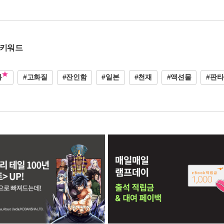
 키워드
화
#고화질
#잔인함
#일본
#천재
#액션물
#판타