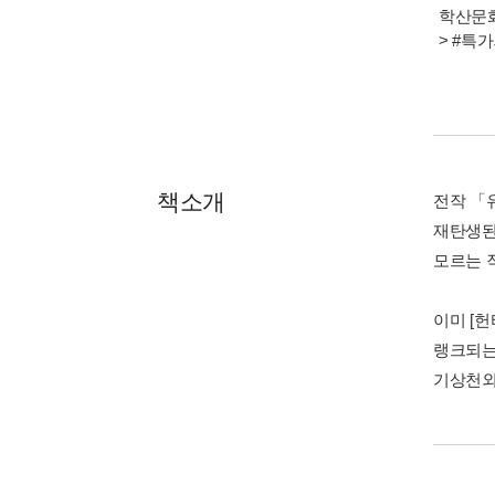
학산문화
> #특
책소개
전작 「
재탄생된
모르는 
이미 [
랭크되는
기상천외