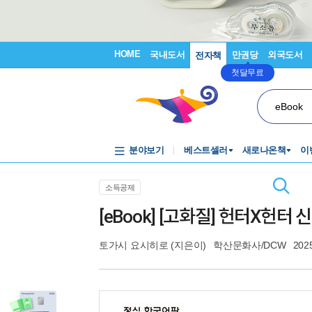
HOME
국내도서
만권당
외국도서
전자책
첫달무료
eBook
분야보기
베스트셀러
새로나온책
이
소득공제
[eBook] [고화질] 헌터X헌터 
토가시 요시히로
(지은이)
학산문화사/DCW
202