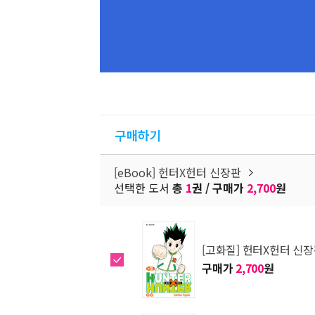
구매하기
[eBook] 헌터X헌터 신장판
선택한 도서
총
1
권 / 구매가
2,700
원
[고화질] 헌터X헌터 신장
구매가
2,700
원