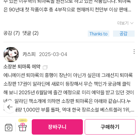
수 있는 이우혁의 퇴마록을 원전으로 하고 있는 작품입니다. 퇴마록
중요한 모티브가 되며, 국내편 1권부터 말세편 5권 마지막까지 계속
은 90년대 첫 작품이후 총 4부작으로 현재까지 천만부 이상 판매된
연결되는 고리 역할을 한다. 비록 첫 등장과 함께 '해동밀교의 본산'은
정말 한국 판타지 소설의 금자탑이라고 할 수 있습니다.이우혁의 퇴
서교주의 죽음과 함께 사라지고 말지만, 해동밀교가 남겨놓은 유산인
더보기
마록은 엄청난 인기에 힘입어 98년에 안성기(박신부),현암(신현준),
<해동감결>이 말세의 도래를 예언하고 있기에 잘 기억하고 있어야
공감 (
7
)
댓글 (2)
추상미(승희)주연으로 실사화 되기도 했습니다.98년에 나온 영화로
한다.뭐, 어쨌든 영화는 4명의 퇴마사를 한꺼번에 소개하고 있다. 원
원작의 인기를 바탕으로 나름 국내 동원 41만명의 흥행(뭐 2025년
작소설에서도 해동밀교에 내려오는 예언이라고 하면서, 장차 혼돈에
송준기 주연의 보고타도 40만명임)을 이룬 작품이나 방대한 원작의
카스피
2025-03-04
메뉴
빠질 세상의 질서를 바로잡는 네 명의 큰 손님에 대한 이야기를 하는
설정만 따온 희대의 졸작으로 평가되며 원작자 이우혁 역시 영화 첫
데, 동방명인, 서방진인, 남방신인, 북방도인이 그들이고, 그중 남방신
소장본 퇴마록 에약
상영이후 당시의 분노를 표하기도 할 정도였습니다.실사 영화 퇴마록
인은 해동밀교에 찾아오지는 않는다고 전한다. 여기서 동방명인은 온
에니메이션 퇴마록의 흥행이 장난이 아닌가 싶은데 그래선지 퇴마록
은 원작자를 쏙 빼놓고 감독과 제작진이 자기들끼리 만들어서 원작과
갖 주술을 모두 쓸 줄 아는 장준후이고, 서방진인은 가톨릭 신앙을 바
소장판 17권이 알라딘에 새로이 등장해서 무슨 책인가 궁금해 클릭
는 아무 상관없는 영화를 만들어 버린 것이죠.이후 몇차례 실사 영화
탕으로 아우라를 뿜어내는 박윤규 신부, 남방신인은 밀교의 8대명왕
해 보니 2025년 6월달에 출간 예정으로 미리 예약을 받고 있던 것이
화 이야기가 있었지만 다 엎어지고 에니메이션으로 나오게 되었는데
가운데 애염명왕의 아바타라로 몸속에 신이 깃들어 있는 현승희, 그
네요. 알라딘 책소개에 의하면 소장판 퇴마록은 아래와 같습니다.누
뒤로가
실제 책 내용상 실사영화보다는 에니메이션이 차라리 원작 분위기를
리고 마지막 북방도인은 도교적 힘을 바탕으로 한 태극기공과 사악한
기
적 판매량 1,000만 부를 돌파, 역대 한국 장르소설 베스트셀러 1위,
더 잘 표현하고 있어 관객들의 호평을 받고 있습니다.에니메이션 퇴
것을 물리치는 파사신검을 수련한 이현암을 가리킨다. 원작소설을 이
온오프라인 서점 스테디셀러 등 누구도 뛰어넘을 수 없는 압도적인
마록은 1부 첫 몇 에피소드를 그리고 있는데 사실 장대한 스토리를 본
더보기
보관함담기
선물하기
미 독파하신 분들은 이런 설명이 낯설지 않겠지만, 소위 MZ세대들에
장바구니
구매하기
기록을 보유한 한국 판타지의 시초 《퇴마록》. 2025년 2월 21일 개
다면 단 한편으로 영화하하기는 어렵고 시리즈 에니메이션이나 실사
공감 (
1
)
댓글 (2)
겐 익숙치 않은 설명일테니 조금 쉽게 다시 소개하겠다. 흔히 앱게임
봉한 애니메이션 〈퇴마록〉의 상승세에 힘입어, 오는 6월 소장판 전권