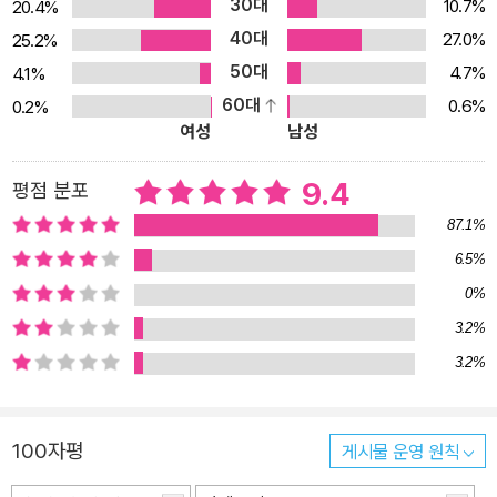
30대
10.7%
20.4%
양한 형태로 탈바꿈해도 원작의 재미와 감동은 이어진다! 이야기 각
40대
27.0%
25.2%
색 및 작화 등 최고의 완성도를 위해 5년에 걸쳐 공들여 제작된 202
50대
4.7%
4.1%
5년 2월 개봉작 애니메이션 〈퇴마록〉 이전에도 원작 소설 ‘퇴마록’ 시
60대
0.6%
0.2%
리즈는 웹툰, 영화 등 다양한 형태로 변주되었다. 그 힘은 단연코 원작
여성
남성
이 지닌 이야기로서의 재미에 있다. 무공 수련자 ‘현암’, 의사라는 본
업을 포기하고 신부가 되어 퇴마행을 자처한 ‘박 신부’, 해동밀교의 전
9.4
평점 분포
수자로 뛰어난 주술을 연마해 온 ‘준후’, 애염명왕이란 신을 품고 다른
87.1%
주인공들의 능력이 배가될 수 있게 돕는 ‘승희’까지. 남녀노소는 물론
6.5%
세계와 종교를 대통합하는 주인공 퇴마사 4인이 오직 인간에 대한 측
0%
은지심으로 목숨 걸고 악과 싸우는 이야기는 수십 년이 지난 지금 읽
어도 가슴을 뜨겁게 만든다. 인간을 향한 순수한 연민이 점차 사라지
3.2%
는 시대에, 네 명의 퇴마사가 보여주는 무모하기까지 한 행동력은 지
3.2%
금 우리가 사람에게 가져야 할 마음이 무엇인지에 대해 생각할 거리
를 던져준다. 또한 탁월한 이야기꾼으로서의 면모를 보이는 저자가
100자평
게시물 운영 원칙
매 에피소드마다 보여주는 화려한 액션과 몰입감 높은 극적 전개는
오직 ‘퇴마록’ 시리즈에서만 맛볼 수 있는 재미이다. 출간 이후 지금까