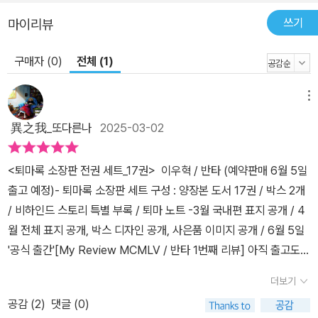
쓰기
마이리뷰
구매자 (0)
전체 (1)
메뉴
異之我_또다른나
2025-03-02
<퇴마록 소장판 전권 세트_17권> 이우혁 / 반타 (예약판매 6월 5일
출고 예정)- 퇴마록 소장판 세트 구성 : 양장본 도서 17권 / 박스 2개
/ 비하인드 스토리 특별 부록 / 퇴마 노트 -3월 국내편 표지 공개 / 4
월 전체 표지 공개, 박스 디자인 공개, 사은품 이미지 공개 / 6월 5일
'공식 출간'[My Review MCMLV / 반타 1번째 리뷰] 아직 출고도
되지 않은 세트 구성품에 리뷰를 단다는 것이 조심스럽지만 이미 <퇴
더보기
마록 애니메이션 영화>가 개봉되었기에 '퇴마록 작품'을 즐기시려는
공감 (
2
)
댓글 (0)
분들을 위해서 몇 자 적어 올리는 것이 좋겠다는 생각이 들었다. 방금