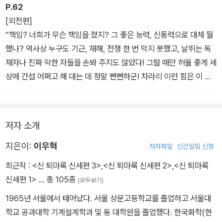
P.62
[외전편]
“책임? 너희가 무슨 책임을 졌지? 그 좋은 능력, 신통력으로 대체 뭘
했나? 역사상 누구도 기근, 재해, 전쟁 한 번 막지 못했고, 날뛰는 독
재자나 진짜 악한 자들을 손봐 주지도 않았다! 그럴 때만 허울 좋게 세
상에 간섭 어쩌고 해 대는 데 정말 뻔뻔하군! 차라리 이런 힘은 이 기
회에 모조리 없애 버리고, 다시 기도하고 정신
을 가다듬어! 이적이나 힘에 집착하지 않고 순수한 마음으로 기도만
해도, 어지간한 악은 다 물리칠 수 있잖아! 반성하면서 새로 시작하라
저자 소개
고!”_3권
지은이:
이우혁
저자파일
신간알림 신청
최근작 :
<신 퇴마록 신세편 3>
,
<신 퇴마록 신세편 2>
,
<신 퇴마록
신세편 1>
… 총 105종
(모두보기)
1965년 서울에서 태어났다. 서울 상문고등학교를 졸업하고 서울대
학교 공과대학 기계설계학과 및 동 대학원을 졸업했다. 한국화학(현