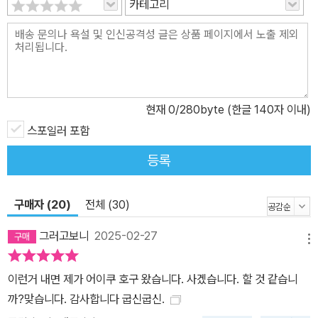
카테고리
지 16권의 방대한 분량임에도 대한민국 국민 5명 중 1명이 읽을 수
있었던 이유가 바로 거기에 있다. 여전히 찐팬들의 향수를 자극하는
‘퇴마록’ 시리즈는 신작 ‘세 번째 외전’을 통해 새로운 세대까지 아우
를 준비를 마쳤다. 2026년 순차적 공개를 목표로 《뉴 퇴마록(가제)》
집필에 매진하고 있는 이우혁 작가는, “새 시리즈에는 기존 퇴마록을
현재
0
/280byte (한글 140자 이내)
즐겨 본 독자들의 다음 세대를 겨냥해 상상을 초월하는 능력치를 가
진 새로운 캐릭터를 대거 등장시킬 계획이다. 그 과정에서 이 세 번째
스포일러 포함
외전이 중요한 다리 역할을 할 것. 이 신작 외전을 읽고 나면 새로운
등록
시리즈인 《뉴 퇴마록(가제)》이 더 재미있을 것이다”라고 단언한다.
이 때문에 단 한 번이라도 ‘퇴마록’ 시리즈를 재미있게 본 독자라면 새
구매자 (20)
전체 (30)
시리즈가 공개되기 전, 신작과 ‘퇴마록’ 첫 번째 시리즈의 세계관을 기
꺼운 마음으로 정주행할 수밖에 없을 것이다.
그러고보니
2025-02-27
메뉴
이런거 내면 제가 어이쿠 호구 왔습니다. 사겠습니다. 할 것 같습니
까?맞습니다. 감사합니다 굽신굽신.