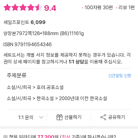
9.4
100자평 30편
리뷰 1편
세일즈포인트
6,099
양장본
7972쪽
128*188mm (B6)
11161g
ISBN 9791194654346
세트도서는 개별 서지 정보를 제공하지 못하는 경우가 있습니다. 각
권의 상세 페이지를 참고하시거나
1:1 상담
을 이용해 주십시오.
주제분류
신간알림 신청
소설/시/희곡
>
호러.공포소설
소설/시/희곡
>
한국소설
>
2000년대 이전 한국소설
선물하기
공유하기
이 책을 알라딘에
77,200
원 (
최상
기준)에 파시겠습니까?