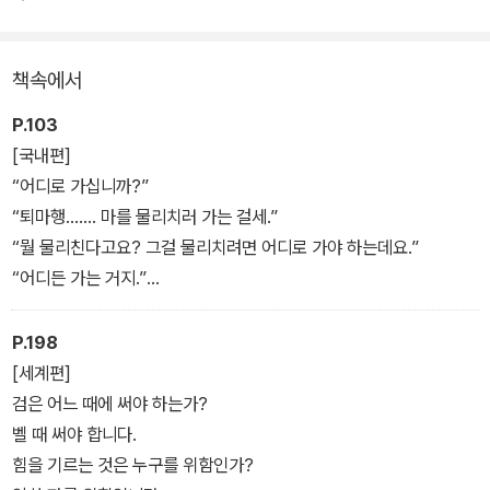
하며 집필하는 《뉴 퇴마록(가제)》으로 독자들을 이끌 중대한 역할을
맡았다. 퇴마록 신드롬의 부스터가 되어줄 신작과 더불어 이번 개정
책속에서
판을 통하여 찐팬 독자들은 진한 향수와 함께 다시 한번 인생 소설 ‘퇴
마록’이 주는 재미에 푹 빠져들게 될 것이다.
P.103
[국내편]
“어디로 가십니까?”
“퇴마행……. 마를 물리치러 가는 걸세.”
“뭘 물리친다고요? 그걸 물리치려면 어디로 가야 하는데요.”
“어디든 가는 거지.”
현암은 정색을 했다.
“그러면 오늘 같은 일을 막을 수 있는 겁니까?”
P.198
박 신부는 조용히, 확신에 가득 찬 어조로 말했다.
[세계편]
“그렇다네.”_1권
검은 어느 때에 써야 하는가?
벨 때 써야 합니다.
힘을 기르는 것은 누구를 위함인가?