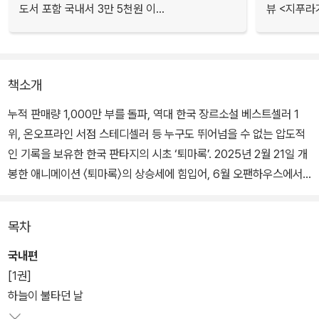
도서 포함 국내서 3만 5천원 이...
뷰 <지푸라
책소개
누적 판매량 1,000만 부를 돌파, 역대 한국 장르소설 베스트셀러 1
위, 온오프라인 서점 스테디셀러 등 누구도 뛰어넘을 수 없는 압도적
인 기록을 보유한 한국 판타지의 시초 ‘퇴마록’. 2025년 2월 21일 개
봉한 애니메이션 〈퇴마록〉의 상승세에 힘입어, 6월 오팬하우스에서
소장판 전권 세트로 출간되었다. 특히 이번 ‘퇴마록’ 소장판 전권 세트
는 총 17권으로, 기존의 16권(본편 14권, 외전 2권)은 물론, 10여 년
목차
만에 공개되는 ‘신작(외전3)’까지 포함되어 있어 독자들의 소장 욕구
를 더욱 자극할 것이다.
국내편
[1권]
《퇴마록 외전3》은 더 이상의 개정은 없을 ‘퇴마록’ 시리즈의 대장정
하늘이 불타던 날
을 마무리함과 동시에, 이우혁 작가가 인생의 필력을 걸고 고군분투