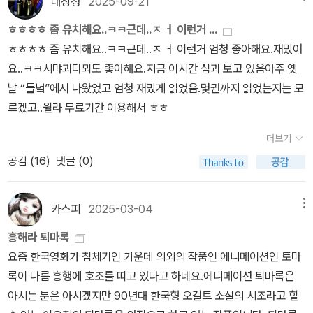
대장정
2025-09-21
3년 당시에는 '핸드폰'이 대중화되기 전이었고, 크기도 '벽돌'만 해서
께의 베개대용의 책들은 얼마 없는것 같아서 좀 아쉽긴 하네요.알라
ㅎㅎㅎㅎ 좀 유치해요..ㅋㅋ근데..ㅈ ㅓ 이런거 ...
'벽돌폰'이라 불릴 정도였는데 말이다. 아무튼 영화버전은 '현재의 시
딘 추천 책중에 개인적인 생각에 이 정도(천페이지 내외의 책들임)는
ㅎㅎㅎㅎ 좀 유치해요..ㅋㅋ근데..ㅈ ㅓ 이런거 엄청 좋아해요.재밌어
점'으로 이야기를 풀어나갈 것 같으니, '원작소설'을 읽을 때 그런 '간
되어야 알라딘에서 말하는 벽돌책이 정의에 부합하지 않을까 싶어요.
요..ㅋㅋ시먀괴다뫼도 좋아해요.지금 이시간 심괴 보고 있음아주 옛
극'을 잘 여미면서 읽으시길 바란다.그리고 '스포일러'라고 해도 좋을
사실 교양서적으로 천페이지에 육박하는 단행본은 솔직히 긴 연휴기
날 “들녘”에서 나왔었고 엄청 재밌게 읽었음.몇권까지 읽었는지는 모
정도로 자세한 리뷰를 할 작정이니, 아직 '원작소설'과 '애니메이션'을
간이라도 다 읽는다는 것은 좀 버겁단 생각이 듭니다.그래선지 알라
르겠고..윌라 무료기간 이용해서 ㅎㅎ
즐기지 못하신 분들은 감안을 하시고 읽으시길 바란다. 그러나 '영화
딘에서는 시간순삭 벽돌책이라고 또 추천을 하는데 이건 소설책 위주
감상'만으로 원작의 감동을 모두 다 이해할 수 없는 분들이 훨씬 많을
로 추천하고 있지만 약간은 꼼수 같아요.실제 작게는 두권부터 크게
더보기
것으로 예상하기에 정확한 결말을 까발린다기보다는 '원작'과 '신
는 17권의 세트(퇴마록 소장판) 책을 벽돌책이라고 부르면서 마케팅
공감 (
16
)
댓글 (0)
작'의 차이점을 알고서, 영화를 더 잘 즐기기 위해서 '원작소설'에서
을 진행하고 있는데 솔직히 이건 좀 억지 마케팅이란 생각이 들긴 합
이 부분은 좀더 심여를 기울여서 읽어주시길 바라는 마음까지만 담아
니다 ㅋㅋㅋㅋ 개인적으로 긴 연휴기간 동안 벽돌책을 읽으라고 한다
보려 한다. 그래도 너무 많은 스포는 자제하도록 하겠다.기본적으로
카스피
2025-03-04
메뉴
면 솔직히 교양서적은 좀 버겁고 장르 문학 두 작품 정도는 읽을 수 있
애니메이션의 스토리는 4명의 퇴마사가 첫 만남을 하게 되는 장면을
지 않을까 생각됩니다.한권은 과학소설이고 나머지 한권은 범죄 문제
흥해라 퇴마록
중심으로, 각각의 퇴마능력이 무엇인지 소개하는 것으로 마무리하였
를 다룬 논 픽션인데 제 취향에 맞아서 만일 읽게 된다면 추석연휴에
요즘 한국영화가 침체기인 가운데 의외의 작품인 에니메이션인 토마
다. 그리고 첫 번째 퇴마록으로 '해동밀교의 서교주'를 최종빌런으로
독파할 수 있을 것 같네요.알라디너 여러분들은 어떤 벽돌책을 독파
록이 나름 흥행에 호조를 띠고 있다고 하네요.에니메이션 퇴마록은
삼았다. 원작소설에서도 서교주가 등장하는 <하늘이 불타던 날>을
하실수 있을지 궁금해 집니다.by caspi
아시는 분은 아시겠지만 90년대 한국형 오컬트 소설의 시조라고 할
꼼꼼히 읽어보시길 바란다. '해동밀교'는 <퇴마록>의 전편에서 아주