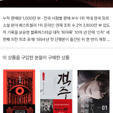
누적 판매량 1,000만 부 · 전국 서점별 판매 부수 1위 역대 한국 장르
소설 분야 베스트셀러 1위 온라인 연재 조회 수 2억 3,800만 뷰 압도
적 기록을 보유한 블록버스터급 대작 ‘퇴마록’ 10여 년 만에 ‘신작’ 세
번째 외전 최초 공개! 1994년 첫 단행본이 출간된 뒤 한 번의 개정 작
업을 거치며 14권의 본편과 두 권의 외전이 완간되는 동안 누적 판매
1,000만 부 이상을 기록하며 한국에서 가장 많이 팔린 장르소설이란
이 상품을 구입한 분들이 구매한 상품
독보적 기록을 가진 이우혁 작가의 대표작 ‘퇴마록’ 시리즈가 2025
년 6월, 오팬하우스에서 재출간되었다. 원작(국내편 ‘하늘이 불타던
날’ 등)을 기반으로 제작된 애니메이션 〈퇴마록〉이 2025년 2월 21일
개봉하여 큰 주목을 받은 데 이어, ‘더 이상의 개정은 없다’라고 봐도
무방할 정도로 개연성의 오류를 다시 한번 바로잡고 새롭게 디자인한
‘개정 소장판’ 전권 세트가 독자들을 찾아갈 예정이다. 반가운 소식을
덧붙이자면, 2014년 이후 독자들이 오랫동안 기다려온 ‘신작’ 《퇴마
록 외전3》이 10여 년 만에 최초 공개된다. 새로운 옷을 입고 드디어 1