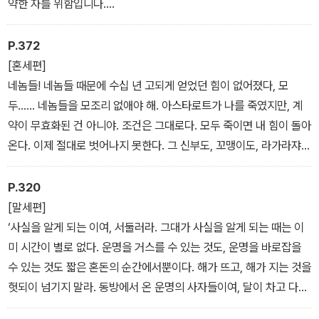
약한 자를 위함입니다.
명예와 영광과 생명 중 무엇이 가장 중요한가?
생명입니다._2권
P.372
[혼세편]
네놈들! 네놈들 때문에 수십 년 고되게 얻었던 힘이 없어졌다, 모
두…… 네놈들을 모조리 없애야 해. 아스타로트가 나를 죽였지만, 계
약이 무효화된 건 아니야. 조건은 그대로다. 모두 죽이면 내 힘이 돌아
온다. 이제 절대로 벗어나지 못한다. 그 신부도, 꼬맹이도, 라가라쟈를
봉인한 그 여자도…… 절대 벗어나지 못해! 전 세계가 너희들의 적이
될 거야. 전 세계의 경찰과 각 나라의 정부가 너희를 표적으로 삼을 거
P.320
다. 그나마 네놈은 험한 꼴 당하지도 않고 여기서 죽을 테니 다행인 줄
[말세편]
알아라. 하하하._3권
‘사실을 알게 되는 이여, 서둘러라. 그대가 사실을 알게 되는 때는 이
미 시간이 별로 없다. 운명을 거스를 수 있는 것도, 운명을 바로잡을
수 있는 것도 짧은 혼돈의 순간에서뿐이다. 해가 뜨고, 해가 지는 것을
헛되이 넘기지 말라. 동방에서 온 운명의 사자들이여, 달이 차고 다시
차기 전에, 이미 모든 것은 결정되리라…….’_3권