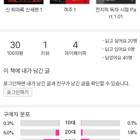
7권 완전체 형태로 출간될 ‘퇴마록’ 시리즈가 더욱 기다려지는 이유
신 퇴마록 신세편 1
객주 1
전지적 독자 시점 Pa
다. 90년대 최고의 센세이션을 일으킨 시대의 역작 한국형 오컬트 어
rt 1 01
반 다크 판타지 ‘퇴마록’ 시리즈 90년대 당시만 해도 ‘퇴마사’, ‘퇴마
행’이라는 말 자체가 생소하고 엑소시즘에 그쳤던 소재를 도교, 기공,
기독교, 밀의 종교, 드루이드(주술, 토착 신앙), 무속신앙, 수호령 등
읽고 싶어요 20명
30
1
4
다양한 종교와 사상까지 아우르는 테마로 넓혀 한국형 오컬트라는 새
읽고 있어요 0명
100자평
리뷰
마이페이퍼
장르를 개척한 ‘퇴마록’ 시리즈. 방대한 세계관과 서사를 만들어내기
읽었어요 40명
위해 뒷받침된 치밀한 조사, 그 과정에서 이야기로서의 재미를 놓치
이 책에 내가 남긴 글
지 않고자 생생하게 살아 숨 쉬는 캐릭터와 긴박감 넘치는 액션 장면
로그인하면 내가 남긴 글과 친구가 남긴 글을 확인할 수 있습니다.
등을 배치하며 그 당시 어디에서도 볼 수 없었던 신선함을 제공했다.
‘페이지 터너’로서의 역할을 200% 해낸 ‘퇴마록’ 시리즈는 90년대
로그인하기
pc통신 하이텔 연재 이래 단행본으로 출간되는 동안 시대의 역작으
로 센세이션을 일으키며 독자들의 사랑을 받아왔다. 그뿐만 아니라
구매자 분포
지금까지 한국 시장에서 주목받고 있는 영화, 책과 같은 주요 오컬트
10대
0.1%
0.3%
작품에 지대한 영향을 끼친 교과서 같은 작품으로 손꼽히기도 한다.
20대
1.8%
5.0%
애니메이션, 웹툰 제작은 물론 실사 영화 러브콜까지 수십 년 동안 다