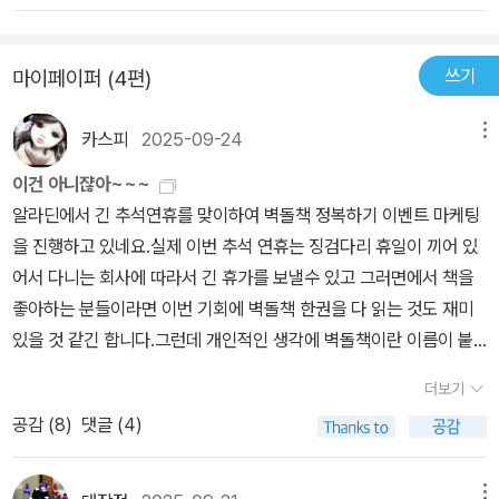
영화도 감상하고 왔다. 이우혁 작가의 말, '이 영화는 '퇴마록'이 맞다'.
이 말 한마디만 믿고 영화관으로 달려 갔다. 그리고 그 말이 틀리지 않
쓰기
마이페이퍼 (4편)
다는 사실을 확인했다. 과거에도 몇 차례 <퇴마록>이란 제목을 달고
영화상영을 시도했지만, 그건 절대 '퇴마록'에 걸맞지 않는 작품이었
카스피
2025-09-24
메뉴
다. 그런데 무려 30여 년만에 드디어 '한국형 오컬트 장르'의 선구자
에 걸맞는 완전한 <퇴마록>이 영화화한 것이다. 그렇게나 오랜 시간
이건 아니쟎아~~~
이 걸렸어야만 했는지는 알 수 없으나, '원작'만큼의 퀄리티를 높이고,
알라딘에서 긴 추석연휴를 맞이하여 벽돌책 정복하기 이벤트 마케팅
완성도를 살릴 수 있기 위해서 그토록 오랜 시간이 걸렸던 것이라고
을 진행하고 있네요.실제 이번 추석 연휴는 징검다리 휴일이 끼어 있
믿고 싶다. 이제 본격적인 애니메이션이 속속 나오기에 앞서 '마지막
어서 다니는 회사에 따라서 긴 휴가를 보낼수 있고 그러면에서 책을
개정 작업'에 들어갔고, 심지어 <외전 3권>도 동시에 출간된다고 하
좋아하는 분들이라면 이번 기회에 벽돌책 한권을 다 읽는 것도 재미
니 정말 기대가 크다. 그럼 <퇴마록> 리뷰를 시작한다.원작소설이 9
있을 것 같긴 합니다.그런데 개인적인 생각에 벽돌책이란 이름이 붙
3년에 연재되기 시작했다. '국내편'을 시작으로 '세계편', '혼세편', 그
을 정도라고 한다면 최소 책이 천페이지는 되야 한단 생각이 드는데
더보기
리고 '말세편'으로 완간을 한 때가 무려 2001년이다. 그리고서 이번
실제 알라딘에서 추천하는 책들은 이런 책이 좀 드문것 같습니다.알
애니메이션이 나온 것이 2025년이니 둘 사이의 간극이 무려 32년이
공감 (
8
)
댓글 (4)
라딘에서 추천한 교양충전 벽돌책 같은 경우에도 벽돌책이라고 하지
나 생겨버렸다. 그래서 애니메이션의 첫 장면은 아이러니하게도 박신
만 ~보통은 7~8백페이지 정도의 책들인데 사실 교양서적에서 이 정
부가 '스마트폰'으로 통화하는 장면이어서 격세지감이 들 정도였다. 9
도 두께면 솔직히 좀 두껍긴 합니다.하지만 개인적으로 정말 벽돌 두
메뉴