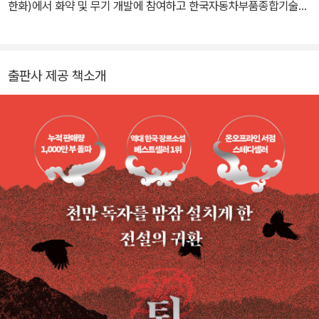
한화)에서 화약 및 무기 개발에 참여하고 한국자동차부품종합기술연
구소(현 한국자동차연구원)에서 자동차 에어백을 연구하던 그는 19
93년 7월 PC통신 서비스 ‘하이텔’ 공포·SF(SUMMER)란에 『퇴마
록』 시리즈를 연재하기 시작했다. 네티즌의 폭발적인 사랑을 받으며
출판사 제공 책소개
열풍을 불러일으킨 이 시리즈는 1994년 1월 첫 단행본 출간 후 곧장
베스트셀러에 오르며 「국내편」 「세계편」 「혼세편」 「말세편」으로 이어
졌고, 14권의 본편과 3권의 외전으로 개정되는 동안 누적 판매 부수
1,000만 부를 돌파하며 한국 장르문학 시장에 전무후무한 기록을 세
웠다. 『퇴마록』은 웹툰, 영화 등으로도 제작되었으며 2025년에는 애
니메이션으로도 개봉되어 다시금 큰 사랑을 받았다. 명실상부 한국
장르문학의 일인자로 자리매김해 온 작가는 『퇴마록』 외에도 『파이
로매니악』 『왜란 종결자』 『치우천왕기』 『바이퍼케이션』 등 수많은
작품을 세상에 내놓았으며, 집필 활동 외에도 TV 애니메이션 〈부루
와 숲속 친구들〉, 〈로보텍스〉의 기획과 극본, 제26회 부천국제애니메
이션페스티벌(BIAF) 국제경쟁 심사위원, 애니메이션 〈퇴마록〉의 크
리에이터를 맡는 등 다양한 활동을 해오고 있다.