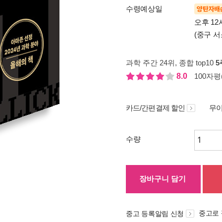
수령예상일
양탄자배
오후 12
(중구 서
과학 주간 24위
, 종합 top10
5
8.0
100자평(
카드/간편결제 할인
무이
수량
장바구니 담기
중고로
중고 등록알림 신청