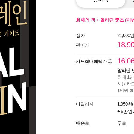
화제의 책 + 알라딘 굿즈 (이
정가
21,000
18,9
판매가
16,0
카드최대혜택가
알라딘 
최대 1만
시) / 
1만원 
마일리지
1,050원(
+ 5만원
배송료
무료