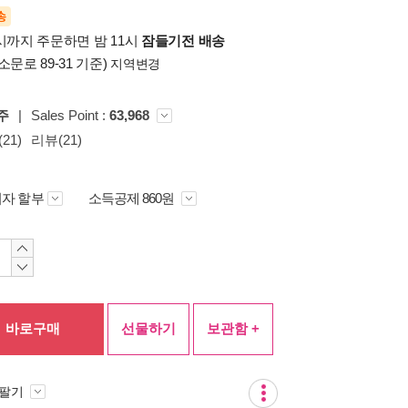
송
시까지 주문하면 밤 11시
잠들기전 배송
소문로 89-31 기준)
지역변경
주
|
Sales Point :
63,968
21)
리뷰(21)
자 할부
소득공제 860원
바로구매
선물하기
보관함 +
 팔기