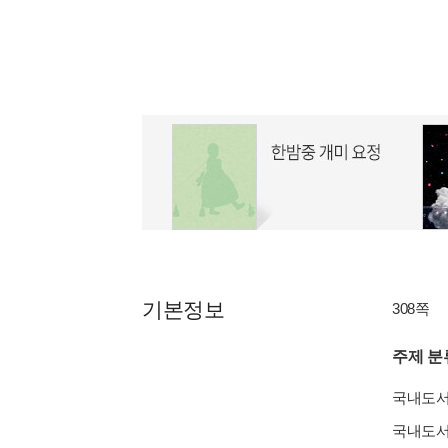
기본정보
308쪽
주제 분
국내도
국내도