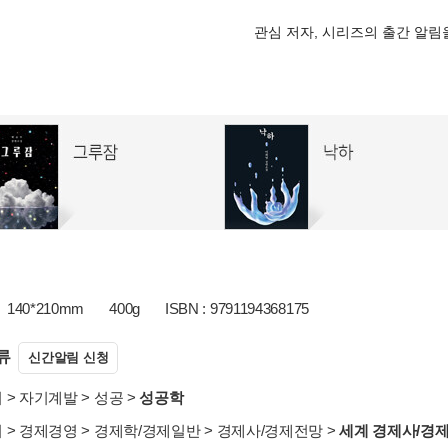
관심 저자, 시리즈의 출간 알
140*210mm
400g
ISBN : 9791194368175
류
신간알림 신청
서
>
자기계발
>
성공
>
성공학
서
>
경제경영
>
경제학/경제일반
>
경제사/경제전망
>
세계 경제사/경