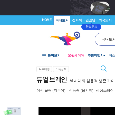
HOME
전자책
만권당
외국도서
국내도서
첫달무료
국내도
분야보기
오뒷세이아
추천마법사
베
무료배송
소득공제
듀얼 브레인
- AI 시대의 실용적 생존 가
이선 몰릭
(지은이),
신동숙
(옮긴이)
상상스퀘어