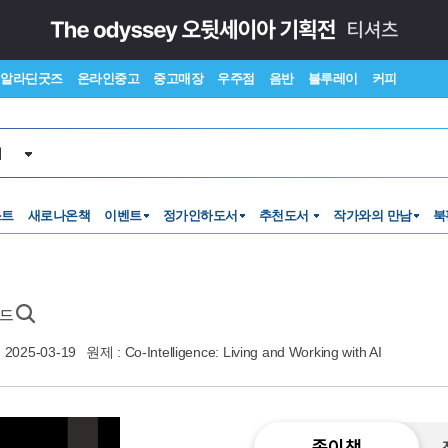
알라딘굿즈
온라인중고
중고매장
우주점
음반
블루레이
커피
서
스트
새로나온책
이벤트
정가인하도서
추천도서
작가와의 만남
북
이드
2025-03-19
원제 : Co-Intelligence: Living and Working with AI
종이책