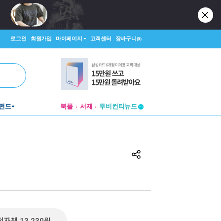
로그인
회원가입
마이페이지
고객센터
장바구니
(0)
투비컨티뉴드
펀드
북플
서재
창작플랫폼
투비컨티뉴드