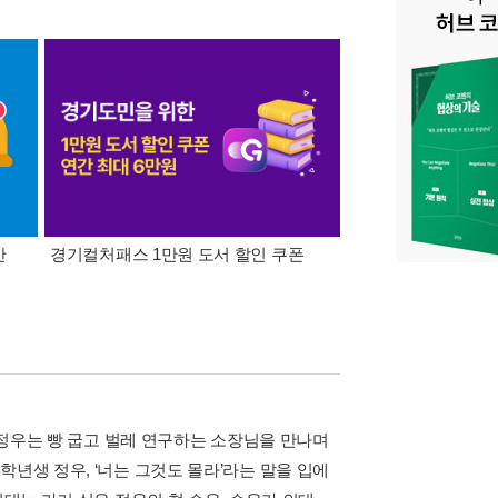
간
경기컬처패스 1만원 도서 할인 쿠폰
삼성카드가 쏜다! 알라
 오정우는 빵 굽고 벌레 연구하는 소장님을 만나며
년생 정우, ‘너는 그것도 몰라’라는 말을 입에