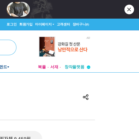
로그인
회원가입
마이페이지
고객센터
장바구니
(0)
투비컨티뉴드
펀드
북플
서재
창작플랫폼
투비컨티뉴드