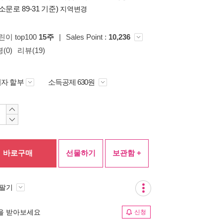
소문로 89-31 기준)
지역변경
린이 top100
15주
|
Sales Point :
10,236
(0)
리뷰(19)
자 할부
소득공제 630원
바로구매
선물하기
보관함 +
 팔기
림을 받아보세요
신청