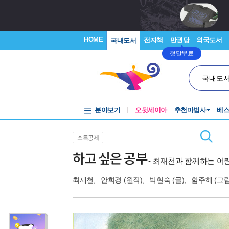
HOME
전자책
만권당
외국도서
국내도서
첫달무료
국내도
분야보기
오뒷세이아
추천마법사
베
소득공제
하고 싶은 공부
- 최재천과 함께하는 어
최재천
,
안희경
(원작),
박현숙
(글),
함주해
(그림