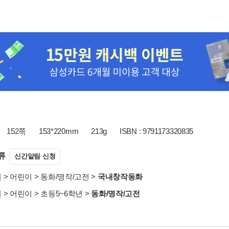
152쪽
153*220mm
213g
ISBN : 9791173320835
류
신간알림 신청
서
>
어린이
>
동화/명작/고전
>
국내창작동화
서
>
어린이
>
초등5~6학년
>
동화/명작/고전