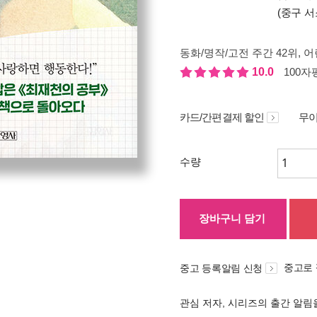
(중구 서
동화/명작/고전 주간 42위
, 어
10.0
100자평
카드/간편결제 할인
무이
수량
장바구니 담기
중고로
중고 등록알림 신청
관심 저자, 시리즈의 출간 알