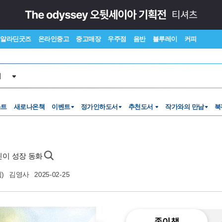
알라딘굿즈
온라인중고
중고매장
우주점
음반
블루레이
커피
서
스트
새로나온책
이벤트
정가인하도서
추천도서
작가와의 만남
북
린이 성장 동화
)
김영사
2025-02-25
종이책