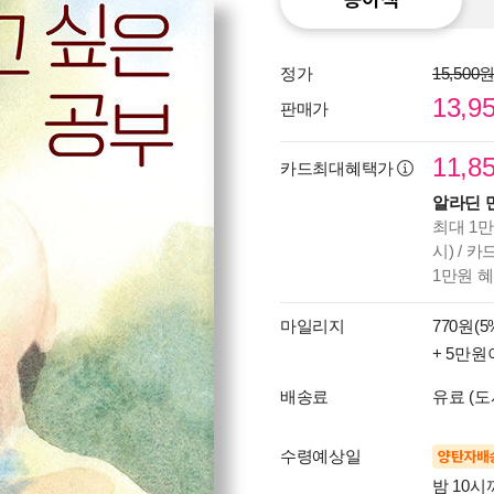
정가
15,500
13,9
판매가
11,8
카드최대혜택가
알라딘 
최대 1만
시) / 
1만원 
마일리지
770원(5
+ 5만원
배송료
유료 (도
수령예상일
양탄자배
밤 10