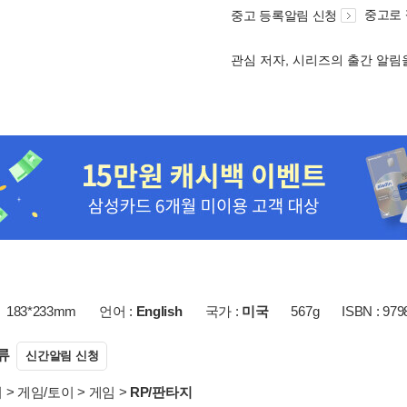
중고로
중고 등록알림 신청
관심 저자, 시리즈의 출간 알
183*233mm
언어 :
English
국가 :
미국
567g
ISBN : 97
류
신간알림 신청
서
>
게임/토이
>
게임
>
RP/판타지