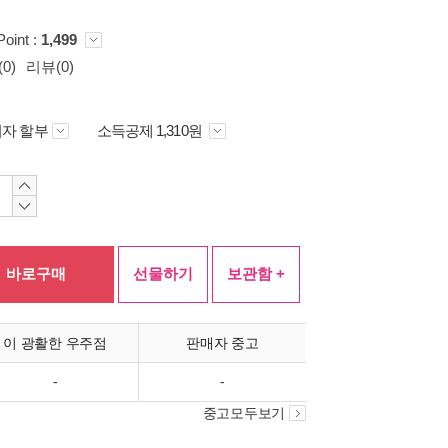
Point :
1,499
0)
리뷰(0)
자 할부
소득공제 1,310원
바로구매
선물하기
보관함 +
이 광활한 우주점
판매자 중고
-
-
중고모두보기