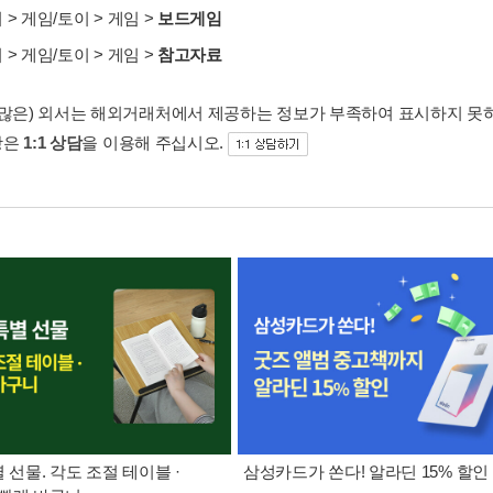
서
>
게임/토이
>
게임
>
보드게임
서
>
게임/토이
>
게임
>
참고자료
 많은) 외서는 해외거래처에서 제공하는 정보가 부족하여 표시하지 못
항은
1:1 상담
을 이용해 주십시오.
별 선물. 각도 조절 테이블 ·
삼성카드가 쏜다! 알라딘 15% 할인