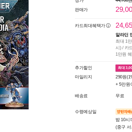
정가
44,700
29,0
판매가
24,6
카드최대혜택가
알라딘 
최대 1만
시) / 
1만원 
추가할인
최대
3,0
마일리지
290원(1
+ 5만원
배송료
무료
수령예상일
양탄자배
밤 10
(중구 서