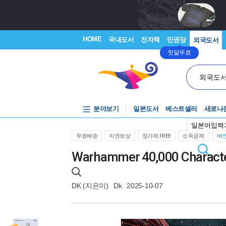
HOME
국내도서
전자책
만권당
외국도서
첫달무료
외국도
분야보기
일본도서
베스트셀러
새로나
일본어입력
무료배송
지연보상
정가제 FREE
소득공제
바인
Warhammer 40,000 Characte
DK
(지은이)
Dk
2025-10-07