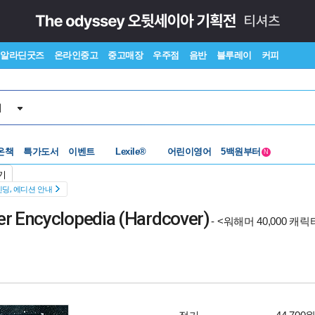
알라딘굿즈
온라인중고
중고매장
우주점
음반
블루레이
커피
서
수준별베스트
중고 외서
온책
특가도서
이벤트
Lexile®
어린이영어
5백원부터
N
수준별베스트
중고 외서
기
딩, 에디션 안내
r Encyclopedia (Hardcover)
- <워해머 40,000 