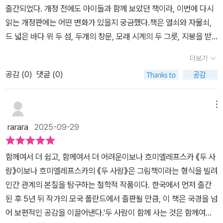
출간되었다. 개정 전에도 아이들과 함께 보았던 책이라, 이번에 다시
읽는 개정판에는 어떤 변화가 있을지 궁금했다.책은 열쇠와 자물쇠,
드 넓은 바다 위 두 섬, 두개의 창문, 모래 시계의 두 그릇, 지붕을 받
치는 두 벽, 돛과 돛대, 꽃과 줄기, 낮과 밤, 자전거의 두 바퀴 등으로
더보기
두 사람의 관계를 나타내며 ’함께하는 삶과 그 의미‘에 대해 생각하게
공감 (
0
)
댓글 (0)
해 준다.서로의 다름을 인정하면서 부족한 것들을 보완해 줄 수 있는
관계. 서로 다른 속도를 받아들이면서 누군가는 기다려주고, 누군가
는 앞에서 끌어줄 수 있는 관계. 결국 모든 시간 속에서도 사랑에 관한
메뉴
책 의 앞표지와 뒤표지처럼 단단히 엮어 있는 관계. 이처럼 다양하게
rarara
2025-09-29
표현된 관계를 보며 내가 맺고 있는 여러 형태의 관계를 떠올려보았
다.부부, 연인, 친구, 가족 등 두 사람이 만들어내는 여러형태의 ’관계‘
함께여서 더 쉽고, 함께여서 더 어려운이보나 흐미엘레프스카 《두 사
를 떠올려 볼 수 있는 책이지만, 그럼에도 나는 그 중에서도 ’부부라는
람》이보나 흐미엘레프스카의 《두 사람》은 그림책이라는 형식을 빌려
관계‘에 중심을 두고 읽으면서 부부사이에 반드시 필요한 이해와 배
인간 관계의 본질을 탐구하는 철학적 작품이다. 한국에서 먼저 출간
려, 서로를 향한 크고 작은 노력이 채워지는 시간과 그것으로 인해 두
된 후 5년 뒤 작가의 모국 폴란드에서 출판될 만큼, 이 책은 국경을 넘
사람이 만들어 낼 수 있는 것들에 대해 많이 생각하며 읽었던 시간이
어 보편적인 공감을 이끌어낸다.'두 사람이 함께 사는 것은 함께여서
었다.