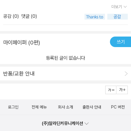
더 쉽고 함께여서 더 어렵다'는 시적인 문장들은 관계의 역설을 포착
더보기
한다. 부부, 부모와 자녀, 친구, 동료 등 우리가 맺는 모든 관계는 이
공감 (
0
)
댓글 (0)
문장 안에 담긴다. 작가는 은유와 상징을 통해 친밀함과 갈등, 이해와
오해, 독립과 의존이 공존하는 관계의 복잡한 풍경을 펼쳐 보인다.이
책은 어린이를 위한 그림책으로 분류되지만, 오히려 성인 독자들에게
쓰기
마이페이퍼 (0편)
더욱 깊은 울림을 준다. 삶의 경험이 쌓일수록 각 페이지의 의미는 더
욱 선명해진다. 물론 어린 독자라도 자신의 감수성 수준에 따라 충분
등록된 글이 없습니다
히 이 책과 만날 수 있다.《두 사람》은 단순히 읽는 책이 아니라 성찰
하는 책이다. 관계 속에서 살아가는 우리 모두에게 질문을 던지고, 각
반품/교환 안내
자의 답을 찾아가게 한다. 흐미엘레프스카가 세계적인 작가로 주목받
게 된 이유를 이 한 권의 그림책이 증명한다.
로그인
전체 메뉴
회사 소개
출판사 안내
PC 버전
(주)알라딘커뮤니케이션