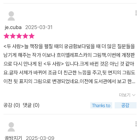
사위와 며느리로 새로운 사람이 되어 있었습니다. 그러다 이제 각각
사람을 모래시계에 비유하기도 한다. 서로 다른 곳을 바라보며 자기
한 사람이 되어보니, 나도 나를 잘 모르고 또 그 사람에 대해 잘 모르
만의 세계를 만들어간다지만, 결국 '관계'라는 것은 일방적이지 않은
메뉴
고 있더라구요.어느 순간 앞을 보니 너무나 익숙하면서도 낯선 사람
'상호적'인 모습을 띠게 마련이다. 내가 도움을 받았다면 언젠간 나도
je.cuba
2025-03-31
이 내 앞에 서있습니다.이제는 다시 사귐을 시작하고 있습니다.나에
상대에게 도움을 줄 수 있는 시간이 찾아온다.따뜻하고 즐거운 노란
대해 알아보고 또 두 사람의 삶을 다시 설정중입니다.이 책은 그러한
색, 그리고 서늘하고 진지한 푸른색. 섞일 수 없어 보이는 두 색이지만
<두 사람>늘 책장을 펼칠 때의 궁금함보다덮을 때 더 많은 질문들을
저희 부부에게 선물처럼 다가온 책입니다.​*네이버 카페 제이그림책
내가 가진 색깔과 상대가 가진 색깔을 서로 인정하고 존중할 때, 비로
남기게 해주는 작가 이보나 흐미엘레프스카의 그림책.이번에 개정판
포럼 해당 도서 이벤트에 응모하여 도서 선물을 받았습니다.
소 만들어지는 것이 있다. 두 색이 섞여 만들어내는 초록색은 '따뜻하
으로 다시 만나게 된 <두 사람> 입니다.크게 바뀐 것은 아닌 것 같아
고 진지하면서도 즐겁고 서늘한' 색이다. 상대와 색이 섞인다고 해서
요.글자 서체가 바뀌어 조금 더 친근한 느낌을 주고,뒷 면지의 그림도
나의 색이 없어지는 것이 아니다.책을 읽으며 '관계'에 대해 다시금 생
이전 뒷 표지의 그림으로 변경되었네요.이전에 도서관에서 보고 한참
각해보게 되었다. 서로 다른 세계인 '나'와 '너'가 만나 '우리'가 되는 그
이나 무릎에 놓고 여러 생각을 했던 책입니다.두 사람은 어떤 사람들
과정에서 내가 느껴왔던 기쁨, 내가 경험했던 슬픔, 이러한 감정들이
더보기
일까요?먼저 부부라고 생각해 봤어요.“두 사람이 함께 사는 것은함께
스쳐 지나갔다. '관계'에서 오는 상처를 겪고 그것을 극복할 때마다 느
공감 (
0
)
댓글 (0)
여서 더 쉽고함께여서 더 어렵습니다.” 두 사람이 함께 산다는 건 정
꼈던 건, 상대의 세계를 인정하는 것이 정말 어렵지만 꼭 필요하다는
말 어려운 것 같아요. 지금은 서로에게 적응하고 서로가 가진 선을 지
것이었다.나의 세계의 반대에 있는 상대의 세계를 인정할 것, 그러나
켜주려는 배려로 살아오고 있지만 사람이 어떻게 늘 잘 하고 살아가
메뉴
그 '인정'이 나의 세계를 지움으로써 만들어지는 것은 아니라는 것 또
나요. 실수하기도 하고 잘 못 하기도 할 때 함께라는 마음으로 이끌어
한 명심할 것, 경험으로부터 배워온 것들이 이 그림책 안에 이미지와
골방지기
2025-03-09