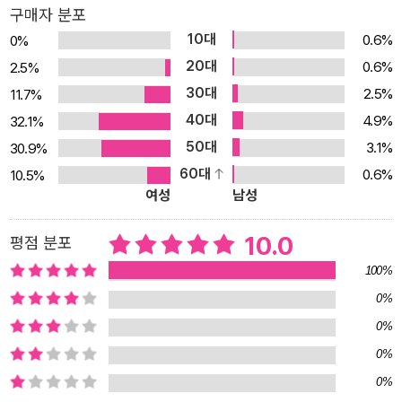
그림을 통해 어떤 이는 각 사람이 완전치 않다는 사실을, 어떤 이는 서
구매자 분포
로 다른 두 사람이 하나가 되는 기적을 떠올릴 수도 있을 것입니다. 또
10대
0.6%
0%
누군가는 두 반쪽 옷 모두에 어울리는 단추 두 개에 시선을 둘지도 모
20대
0.6%
2.5%
릅니다. 그 단추의 표정이 각각 다르다는 것을 보며 생각에 잠길 수도
30대
2.5%
11.7%
있을 것입니다. 작가는 관계에 대한 깊은 사유를 그려 내는 동시에, 독
40대
4.9%
32.1%
자가 저마다의 상상으로 채워 넣을 수 있는 여백을 두고 있습니다. 독
50대
3.1%
30.9%
자가 직접 그림의 이면을 상상하고, 글의 의미를 탐구하도록 이끕니
60대
0.6%
10.5%
다. 『두 사람』은 작가와 독자, 두 사람이 함께 만들어 가는 그림책입니
여성
남성
다. 이 책과 함께, 자기 자신과 다른 어떤 이로 이루어진 ‘두 사람’의
사이에 대해 곰곰이 생각해 보는 시간을 가지면 어떨까요?
10.0
평점 분포
100%
0%
0%
0%
0%