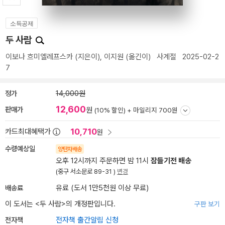
소득공제
두 사람
이보나 흐미엘레프스카
(지은이),
이지원
(옮긴이)
사계절
2025-02-2
7
정가
14,000원
12,600
판매가
원
(10% 할인) +
마일리지 700원
10,710
카드최대혜택가
원
수령예상일
양탄자배송
오후 12시까지 주문하면 밤 11시
잠들기전 배송
(중구 서소문로 89-31 )
변경
배송료
유료 (도서 1만5천원 이상 무료)
이 도서는 <
두 사람
>의 개정판입니다.
구판 보기
전자책
전자책 출간알림 신청