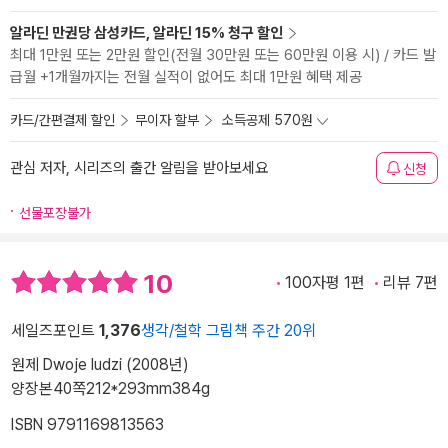
알라딘 만권당 삼성카드, 알라딘 15% 청구 할인
최대 1만원 또는 2만원 할인(전월 30만원 또는 60만원 이용 시) / 카드 발
급월 +1개월까지는 전월 실적이 없어도 최대 1만원 혜택 제공
카드/간편결제 할인
무이자 할부
소득공제 570원
관심 저자, 시리즈의 출간 알림을 받아보세요
신청
선물포장불가
10
100자평 1편
리뷰 7편
세일즈포인트
1,376
생각/철학 그림책 주간 20위
원제 Dwoje ludzi (2008년)
양장본
40쪽
212*293mm
384g
ISBN 9791169813563