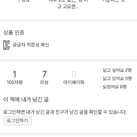
도 하고, 세상이라는 험난한 바다 위에서 서로를 의지하며 몰아치는
고 고요한…
바람을 이겨 내는 두 섬이 되기도 합니다. 하지만, 열쇠는 가끔 어디론
가 사라지기도 하고 자물쇠는 가끔 꽉 막혀 버려 애를 태우기도 합니
다. 가끔 두 사람은 낮과 밤처럼 서로 엇갈려 만날 수 없기도 하고, 한
상품 인증
바퀴가 멀쩡해도 바람이 빠진 다른 바퀴 때문에 더는 함께 달릴 수 없
공급자 적합성 확인
게 되기도 합니다. 두 사람은 함께 있지만, 따로따로이기도 합니다. 함
께 바람에 휩쓸리는 두 개의 섬은 각각 자기만의 화산과 폭포와 계곡
을 가지고 있습니다. 나란히 한쪽으로 나 있는 창문은 똑같은 풍경을
읽고 싶어요 2명
1
7
0
보여 주는 것 같지만, 둘이 보여 주는 것은 실은 제각기 다른 풍경들입
읽고 있어요 0명
니다. 그럼에도 두 사람은 함께합니다. 서로가 가진 다른 면모를 합쳐
100자평
리뷰
마이페이퍼
읽었어요 8명
새로운 것을 만들어 내기도 합니다. 함께할 때 따뜻하고 진지하면서
도 즐겁고 서늘한 들판의 색을 만드는 노란색과 푸른색처럼, 또 서로
이 책에 내가 남긴 글
단단히 엮여 둘의 무궁무진한 이야기를 담아내는 책의 앞표지와 뒤표
로그인하면 내가 남긴 글과 친구가 남긴 글을 확인할 수 있습니다.
지처럼요. 장면마다 펼쳐지는 시적인 표현들 『두 사람』은 한 장면 한
로그인하기
장면 시처럼 반짝이는 비유가 담겨 있습니다. 가령, 첫 장면은 두 사람
의 반쪽짜리 옷이 두 개의 단추로 여며져 한 벌을 이루고 있습니다. 이