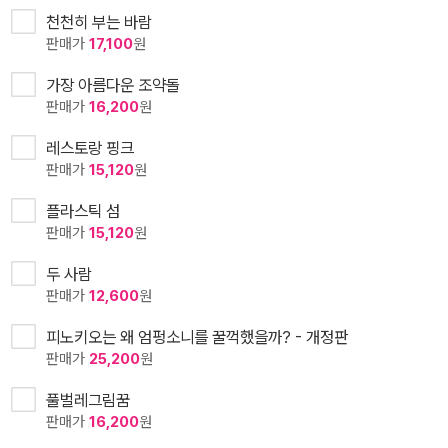
천천히 부는 바람
판매가
17,100
원
가장 아름다운 조약돌
판매가
16,200
원
레스토랑 핑크
판매가
15,120
원
플라스틱 섬
판매가
15,120
원
두 사람
판매가
12,600
원
피노키오는 왜 엄펑소니를 꿀꺽했을까? - 개정판
판매가
25,200
원
풀벌레그림꿈
판매가
16,200
원