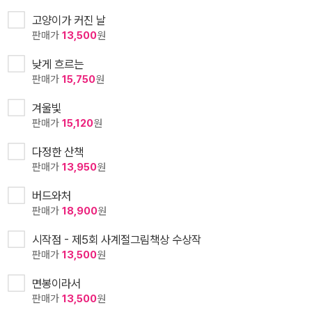
고양이가 커진 날
판매가
13,500
원
낮게 흐르는
판매가
15,750
원
겨울빛
판매가
15,120
원
다정한 산책
판매가
13,950
원
버드와처
판매가
18,900
원
시작점 - 제5회 사계절그림책상 수상작
판매가
13,500
원
면봉이라서
판매가
13,500
원