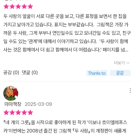
주어야 하는 거겠죠. 같은 곳을 바라보면서도 다른 것을 보기도하고
글로써 담겨 있었다.
다른 생각으로 인해 서로 상처받기도 하는 사이가 우리 모두의 모습
두 사람의 얼굴이 서로 다른 곳을 보고, 다른 표정을 보면서 한 집을
같아요.물론 부부 뿐 아니라 부모와 자식, 형제 자매 사이 그리고 같이
가지고 날아가고 있습니다. 표지는 부부같습니다. 그림책은 가장 가
일하는 동료, 친구 사이도 마찬가지일 것 같아요. 때로는 어긋나고 부
까운 두 사람, 그게 부부나 연인일수도 있고 모녀간일 수도 있고, 친구
딪히더라도 서로를 이해하려 노력해야하죠.서로 주고 받으며 채우고
일 수도 있는 '관계'에 대해서 이야기하고 있습니다. '두 사람이 함께
채워주는 그런 사이.아마 함께 살아가는 모든 이들에게 전달하는 이
사는 것은 함께여서 더 쉽고 함께여서 더 어렵습니다.' 페이지를 넘어
야기가 아닐까 해요.
가면서 단순한 그림과 관계에 대해 사색하게 되는 문장이 이어집니
더보기
다. 어떤 관계는 열쇠와 자물쇠 같기도 하고, 넓은 바다위 두 섬같기
공감 (
0
)
댓글 (0)
도 하고, 평행한 벽 같아서 절대 가까워질 수 없는 관계도 있지요. 이
런 관계들을 이보나 작가의 특유의 상상이 가득한 그림으로 표현합니
다. 2008년 출간된 책의 개정판이라 뭐가 달려졌나 싶지만, 전 원래
메뉴
버전은 빌려 본 터라 .. 찾아보니까 추가된 문장도 있고, 삭제된 문장
마마책장
2025-03-09
도 있네요. 이것만으로도 개정판을 다시 구매해야 할 이유가 생기는
듯 합니다. #두사람 #이보나흐미엘레프스카 #이지원 #사계절그림
『네 개의 그릇』을 시작으로 좋아하게 된 작가 ’이보나 흐미엘레프스
책 #개정판 #신간그림책 #사색하는그림책
카‘이번에는 2008년 출간 된 그림책 『두 사람』의 개정판이 새롭게