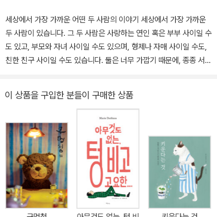
세상에서 가장 가까운 어떤 두 사람의 이야기 세상에서 가장 가까운
두 사람이 있습니다. 그 두 사람은 사랑하는 연인 혹은 부부 사이일 수
도 있고, 부모와 자녀 사이일 수도 있으며, 형제나 자매 사이일 수도,
친한 친구 사이일 수도 있습니다. 둘은 너무 가깝기 때문에, 종종 서로
가 얼마나 소중한 사이인지 잊곤 합니다. 마치 물이나 공기가 늘 우리
곁에 있기 때문에, 우리와 떼려야 뗄 수 없는 사이라는 걸 생각지 못하
이 상품을 구입한 분들이 구매한 상품
는 것처럼 말입니다. 어쩌다 둘 사이에 어떤 사연이 생겨 서로 멀리 또
는 오래 떨어져 있거나, 감정에 금이 가거나, 아예 헤어져 버리게 되면
그제야 두 사람은 서로의 사이에 대해 생각하고 깨닫게 됩니다. 『두
사람』은 세상의 수많은 ‘두 사람’들이 서로의 관계에 대해 깊이 탐구
하고 이해하여, 더 좋은 관계로 가꾸어 가길 바라는 작가의 마음이 담
겨 있습니다. 깊은 사유로 이끄는 비유를 통해, 소중한 두 사람 사이에
깃든 의미를 살펴볼 수 있습니다. 두 사람이 함께 살아간다는 것은?
두 사람이 함께 사는 것은 함께여서 더 쉽고, 함께여서 더 어렵습니다.
두 사람은 자물쇠처럼 꽉 닫힌 서로의 마음을 열어 주는 열쇠가 되기
구멍청
아무것도 없는, 텅 비
키운다는 것