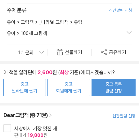
주제분류
신간알림 신청
유아
>
그림책
>
_나라별 그림책
>
유럽
유아
>
100세 그림책
선물하기
공유하기
이 책을 알라딘에
2,600
원 (
최상
기준)에 파시겠습니까?
중고
중고
중고 등록
알라딘에 팔기
회원에게 팔기
알림 신청
Dear 그림책 (총 71권)
신간알림 신청
세상에서 가장 멋진 새
판매가
19,800
원