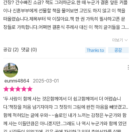
간장? 간수빠진 소금? 책도 그러하군요.한 때 누군가 결혼 앞둔 커플
이나 신혼부부에게 선물할 책을 물어보면 고민도 하지 않고 이 책을
떠올렸습니다.제목부터 딱 이잖아요.책 한 권 가득히 필사하고픈 문
장들로 가득합니다.어쩌면 결혼식 주례사 대신 이 책의 글귀들을 그
냥 읽어주어도 좋겠다 싶은 글입니다.​그런데, 개정판이 나왔다해서
더보기
다시 만나보니 아니 이 책, 정말 왜이리 좋은걸까요.​신혼부부가 아니
공감 (
2
)
댓글 (0)
라, 50대 중년부부가 아이들을 독립시키고 둘이 남아 삶을 꾸려가는
저희 부부에게 너무나 와닿는 그림책입니다.살아보니, 어쩜 책 속의
글귀들이 아름다움을 떠나 말 그대로 현실, 삶의 장면을 그대로 다 담
메뉴
아둔 명문이었어요.두 사람이 함께 사는 것은함께여서 더 쉽고함께여
eunmi4864
2025-03-01
서 더 어렵습니다.두 사람이 함께 사는 것, 서로 다른 환경에서 수십년
을 살다가 함께 산다는 건 결코 쉬운 일은 아니지요.두 벌의 옷이 단추
'두 사람이 함께 사는 것은함께여서 더 쉽고함께여서 더 어렵습니
2개로 함께 여며지는 것. 체구도 다르고 스타일도 다르고, 나와 달라
다.'책장을 처음 넘기자마자 그 첫장의 그림에 완전 마음을 빼앗겼고..
서 더 매력적으로 보였다가 또 그래서 싫어지기도 하지요.가만히 보
함께 적혀있는 글에 우와~~솔로인 내가 느끼는 감정은 누군가와 함
니 단추 2개 표정도 다릅니다. 단추 표정의 의미가 그런 것일까요?좋
께 사는 이들만큼은 아니겠지만..그래도 나 역시 누군가와 함께 였던
다가도 싫어지는 것, 그래도 함께 하는 것.두 벌의 다른 옷이 만나 하
긴 시간들이 있었기에..깊은 곳에 자리하고 있던 추억상자를 살짝 열