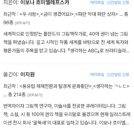
장면을 덜어 내어 독자의 사유로 이야기를 이어갈 수 있도록 여운을
지은이:
이보나 흐미엘레프스카
저자파일
신간알림 신청
살렸다. 글의 자리와 서체에도 변화를 주어 글과 그림이 더욱 조화를
최근작 :
<두 사람>
,
<금이 생겼어요!>
,
<파란 막대 파란 상자>
… 총
이루도록 하였다. 또한 이보나 흐미엘레프스카 작품 특유의 멋을 느
96종
(모두보기)
낄 수 있도록, 원화의 색감과 질감에 가깝게 작업하였다. 많은 ‘두 사
세계적으로 인정받는 폴란드의 그림책작가로, 40여 권이 넘는 그림
람’들에게 선물처럼 다가갔던 『두 사람』이 17년 만에 새로운 모습으
책을 펴냈습니다. 깊고 시적인 작품 세계를 바탕으로 전 세계 독자와
로 독자들을 찾아간다.
평론가들의 주목을 받고 있습니다. 『생각하는 ABC』로 브라티슬라바
비엔날레(BIB) 황금사과상을, 『마음의 집』 『눈』 『할머니를 위한 자
장가』로 볼로냐 라가치 상을 받았습니다. ‘어린이책의 노벨상’이라고
옮긴이:
이지원
저자파일
신간알림 신청
도 불리는 한스 크리스티안 안데르센 상의 최종 후보에 네 차례 올랐
습니다.
최근작 :
<동유럽 체제전환과 탈경계 문화횡단>
,
<생각하는 ㄱㄴㄷ>
… 총 214종
(모두보기)
번역자이자 그림책 연구자, 미술사를 전공한 큐레이터입니다. 그림
책, 소설, 시 등 100여 권의 책을 우리말로 옮겼으며 현재 일러스트레
이션 전시 회사 ‘굴뚝새’의 대표로 일하고 있습니다. 이보나 흐미엘레
프스카 작가의 한국 데뷔에서부터 지금까지, 번역자이자 친구, 에이