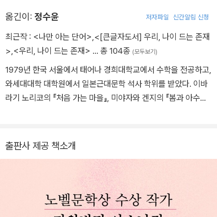
기쿠치 간의 동의하에 제6차 《신사조》를 창간하고 이듬해 《초혼
옮긴이:
정수윤
저자파일
신간알림 신청
제일경》으로 등단하며 신감각파 작가로 주목받았다. 1924년 졸
업 후 《문예시대》를 창간, 〈이즈의 무희〉, 《설국》 등 서정적이고
최근작 :
<나만 아는 단어>
,
<[큰글자도서] 우리, 나이 드는 존재
아름다운 필체가 돋보이는 작품을 발표하며 일본 근대 서정 문학
>
,
<우리, 나이 드는 존재>
… 총 104종
(모두보기)
을 대표하는 작가로 자리매김했다. 문예간담회상, 기쿠치간상, 노
1979년 한국 서울에서 태어나 경희대학교에서 수학을 전공하고,
마문예상 등 여러 문학상을 수상했으며, 일본 문화훈장, 프랑스
와세대대학 대학원에서 일본근대문학 석사 학위를 받았다. 이바
예술문화훈장 등을 받았다. 일본 고유의 미를 살린 독자적인 문학
라기 노리코의 『처음 가는 마을』, 미야자와 겐지의 『봄과 아수라』
세계를 창조했다는 평가를 받으며, 1968년 일본 최초로 노벨문
등의 시집과 다자이 오사무 전집, 다와다 요코의 『지구에 아로새
학상을 수상했다.
겨진』 등의 소설을 옮겼다. 소설 『파도의 아이들』, 산문 『날마다
고독한 날』 등을 썼다.
출판사 제공 책소개