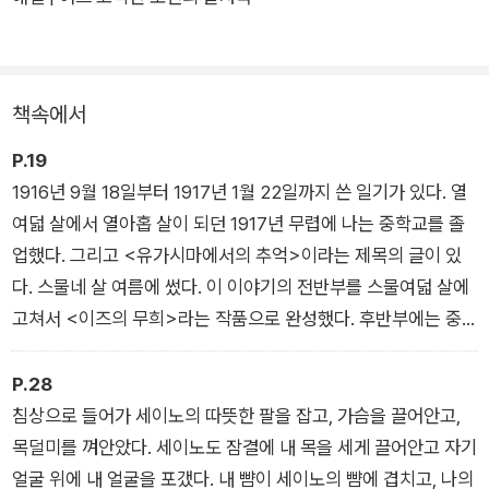
다. 흔들리는 청춘의 내밀한 고독함과 인간과의 만남을 통한 정서
적 구원에 대해 슬프도록 미학적인 문장으로 표현한 자전적 소설
로, 이론의 여지없이 가와바타표 신감각파 문학의 근간으로 평가
책속에서
받는다. 〈이즈의 무희〉와 마찬가지로 《소년》은 젊은 가와바타 특
유의 애수와 서정성이 고스란히 담긴 작품이다.
P.19
1916년 9월 18일부터 1917년 1월 22일까지 쓴 일기가 있다. 열
작중에서 작가는 “〈유가시마에서의 추억〉이라는 제목의 글이 있
여덟 살에서 열아홉 살이 되던 1917년 무렵에 나는 중학교를 졸
다. 스물네 살 여름에 썼다. 이 이야기의 전반부를 스물여덟 살에
업했다. 그리고 <유가시마에서의 추억>이라는 제목의 글이 있
고쳐서 〈이즈의 무희〉라는 작품으로 완성했다. 후반부에는 중학
다. 스물네 살 여름에 썼다. 이 이야기의 전반부를 스물여덟 살에
시절 기숙사에서 같은 방을 썼던 소년을 향한 사랑의 추억이 적혀
고쳐서 <이즈의 무희>라는 작품으로 완성했다. 후반부에는 중
있다.(19쪽)”라고 언급한다. 비슷한 시기에 “소년을 향한 사랑의
학 시절 기숙사에서 같은 방을 썼던 소년을 향한 사랑의 추억이
추억”으로 완성된 작품이 바로 《소년》인 것이다.
적혀 있다.
P.28
침상으로 들어가 세이노의 따뜻한 팔을 잡고, 가슴을 끌어안고,
목덜미를 껴안았다. 세이노도 잠결에 내 목을 세게 끌어안고 자기
얼굴 위에 내 얼굴을 포갰다. 내 뺨이 세이노의 뺨에 겹치고, 나의