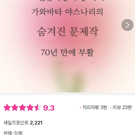
9.3
100자평 3편
리뷰 23편
세일즈포인트
2,221
원제 少年