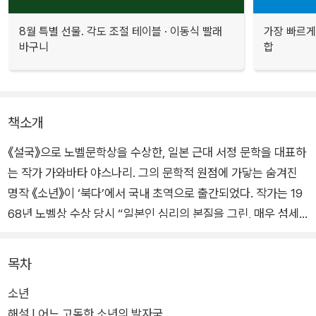
8월 특별 선물. 각도 조절 테이블 · 이동식 빨래
가장 빠르게
바구니
합
책소개
《설국》으로 노벨문학상을 수상한, 일본 근대 서정 문학을 대표하
는 작가 가와바타 야스나리. 그의 문학적 원점에 가닿는 숨겨진
명작 《소년》이 ‘북다’에서 국내 초역으로 출간되었다. 작가는 19
68년 노벨상 수상 당시 “일본인 심리의 본질을 그린, 매우 섬세
한 표현에 의한 서술의 탁월함”이 수상평으로 언급될 만큼 아름
답고 섬세한 문장을 쓰는 것으로 유명하다. 또한 작품 세계 전반
목차
에 걸쳐 서정적 비애와 감각적 미학을 추구했다.
소년
해설 | 어느 고독한 소년의 발자국
대문호 가와바타의 대표작이자 초기작 중 하나가 〈이즈의 무희〉