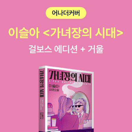
다........(엥?) 내 평생 유튜브 그렇게 오래 본 건 처음. ㅋㅋㅋㅋㅋ
름다운 모순', 둘째는 미시마 유키오의 에세이 '영원한 나그네', 셋
ㅋㅋㅋㅋㅋㅋ 근데 책 이야기를 해서 그런지 좀 재미나기는 했다.
째는 노벨문학상 수상 연설 '아름다운 일본의 나'이다.'가와바따
다른 편집자들이 소개하는 책에는 혹하지 않았는데 의외로 화면
문학의 아름다운 모순'은 <설국>의 번역가이자 스웨덴까지도 동
에서 맨 왼쪽에 있는 편집자가....(나름 유명한 거 같은데 이름을
행해서 노벨문학상 수상 연설 통역까지 담당했던 미국 출신의 일
잘 모르겠다) 소개한 자메이카 킨케이드 <내 어머니의 자서전>
문학자 에드워드 G. 사이덴스티커가 (책에는 엉뚱하게도 'J. 사이
은 좀 읽어보고 싶어졌다. 사실 나는 킨케이드가 노벨문학상 받을
덴스테커'라고 잘못 나왔다) 쓴 가와바타론이다. 도입부에서 노
것 같지는 않다........ 문학동네 세계문학으로 나온 <루시>나 <애
벨문학상 수상이 발표되었을 당시 한국에 와서 여행 중이었다는
니 존>은 그다지 인상 깊게 읽지 않아서(엄마와 딸 이야기 좋아
일화를 소개하는 점이 흥미롭다.'영원한 나그네'는 미시마가 감탄
하지 않음.......) <내 어머니의 자서전>도 딱 그럴 것 같았단 말이
과 존경을 듬뿍 드러내며 쓴 가와바타론이다. 당시 주일 미국 대
지? 그래서 패스했는데, 그 편집자가 참 흥미로워 보이게 잘 소개
사관의 연세 지긋한 여직원이 가와바타의 팬이어서 <천우학>의
하더라. 이건 조만간 읽어봐야지.이렇게 오랫동안 유튜브를 시청
문학상 수상 기념 파티를 열었는데, '천 마리의 학'이라는 제목을
한 건 이날이 처음인 잠자냥.그리하여 대망의 수상자는 내가 작년
'천 개의 깃털을 가진 학'이라고 직역한 나머지 학 모양 장식을 달
부터 계속 찜했던 크러스너호르커이 라슬로! 꺄오! ㅋㅋㅋㅋㅋㅋ
랑 하나만 올려 놓은 케이크를 내놓았다는 우스운 일화가 들어 있
ㅋㅋㅋㅋㅋㅋㅋㅋ 집사2랑 술 마시면서 유튜브를 보다가 내가
다.이 글에서 미시마는 느긋하다 못해 무신경해 보이기까지 하는
수상자 맞혔다고 환호하며 나 알라딘에서 배팅한 거 배당금 받
가와바타의 평소 태도를 찬탄하지만, 사이덴스티커였다면 선뜻