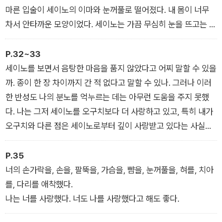
마른 입술이 세이노의 이마와 눈꺼풀로 떨어졌다. 내 몸이 너무
차서 안타까운 모양이었다. 세이노는 가끔 무심히 눈을 뜨고는 나
의 머리를 꼭 끌어안았다. 나는 세이노의 감긴 눈꺼풀을 빤히 바
라본다. 달리 무슨 생각이 있어 보이지는 않았다. 30분 내내 이런
P.32~33
상태가 이어진다. 내가 원하는 건 그뿐이었다. 세이노도 내가 더
세이노를 보면서 음탕한 마음을 품지 않았다고 어찌 말할 수 있을
원하길 바라지 않는다.
까. 종이 한 장 차이까지 간 적 없다고 말할 수 있나. 그러나 이러
한 반성도 나의 분노를 억누르는 데는 아무런 도움을 주지 못했
다. 나는 그저 세이노를 오구치보다 더 사랑하고 있고, 특히 내가
오구치와 다른 점은 세이노로부터 깊이 사랑받고 있다는 사실이
다. 세이노는 나에게 모든 걸 허락하니까, 내게 온통 매달리니까,
이 변명을 유일한 내 편으로 삼았다.
P.35
너의 손가락을, 손을, 팔뚝을, 가슴을, 뺨을, 눈꺼풀을, 혀를, 치아
를, 다리를 애착했다.
나는 너를 사랑했다. 너도 나를 사랑했다고 해도 좋다.