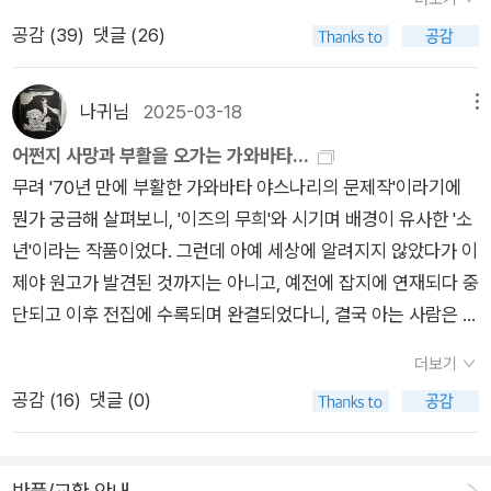
양이도 넘치고......(응?) 정신 차려! 다 읽고 사! 제발... 2025년 1
조촐히 묶는 판을 내놓고 나눌 수 있을까요? ‘만화책종이’로 가볍
공감 (
39
)
댓글 (26)
0월에는 직장인들이 수천 년 전부터 그토록 고대해왔다던 기나
고 값싸게 찍어서 읽힐 아름책이 늘어나는 나라가 아름길과 아름
긴 황금연휴가 있었다. 나는 10월 2일부터 연차를 냈기 때문에
살림을 펴며 아름마을로 간다고 느낍니다. 그리고 이제는 ‘雪國’
무려 11일을 쉰 듯(헤아리기도 어지러움ㅋㅋㅋ). 올 초만 하더라
나귀님
2025-03-18
메뉴
아닌 ‘눈밭’으로 옮길 수 있어야지 싶다.- 가와바타 야스나리 (18
도 집사2하고 어딜 갈까? 그때 비행기 티켓 값 비싸겠지, 고양이
어쩐지 사망과 부활을 오가는 가와바타...
99∼1972)ㅍㄹㄴ글 : 숲노래·파란놀(최종규). 낱말책을 쓴다.
들 때문에 어차피 멀리 못가 등등 의견이 분분했었다. 그러다가
무려 '70년 만에 부활한 가와바타 야스나리의 문제작'이라기에
《풀꽃나무 들숲노래 동시 따라쓰기》, 《새로 쓰는 말밑 꾸러미 사
정한 게 제주도 자전거 일주였다. 인생 버킷리스트 따위 없이 되
뭔가 궁금해 살펴보니, '이즈의 무희'와 시기며 배경이 유사한 '소
전》, 《미래세대를 위한 우리말과 문해력》, 《들꽃내음 따라 걷다
는대로 살자 잠자냥이지만, 그래도 거의 유일하게 죽기 전에 이건
년'이라는 작품이었다. 그런데 아예 세상에 알려지지 않았다가 이
가 작은책집을 보았습니다》, 《우리말꽃》, 《쉬운 말이 평화》, 《곁
꼭 하자 싶은 게 내 브롬톤(제주도에서 빌리는 게 아니라 꼭 내 자
제야 원고가 발견된 것까지는 아니고, 예전에 잡지에 연재되다 중
말》, 《책숲마실》, 《우리말 수수께끼 동시》, 《시골에서 살림 짓는
전거이어야 함)으로 제주도 일주를 하는 것이다. 자전거 여행은
단되고 이후 전집에 수록되며 완결되었다니, 결국 아는 사람은 다
즐거움》, 《이오덕 마음 읽기》을 썼다. blog.naver.com/hbookl
너무 덥거나 추우면(특히 땅이 얼거나 눈이 내리는 겨울은 불가)
알았던 작품이었다고 봐야 맞겠다.물론 전집에만 완결된 형태로
ove
할 수 없기 때문에 주로 집사2와 내가 자전거 국토 종주를 떠났던
더보기
수록되었고, 동성애를 다루었다는 이유 때문인지 그닥 주목받지
계절은 봄/가을 그러니까 5월, 9월, 10월이었다. 10월의 제주도
공감 (
16
)
댓글 (0)
못하다가, 수년 전에 일본에서 단행본으로는 처음 간행되어 화제
자전거 일주라니. 환상이다!!! 싶었는데...........인생은 예측불허 그
가 되었던 것까지는 옳은 모양이다. 하지만 '부활'이라는 표현은
리하여 생은 의미를 갖.........(지 않음.)역시 환상으로 그쳤다. ㅋ
과하지 않나 싶다. 전집에만 수록된 다른 작품이며 미발표 원고도
ㅋㅋㅋㅋㅋㅋㅋㅋ 지난 8월 집사2가 고관절이 뚝 부러져서 수술