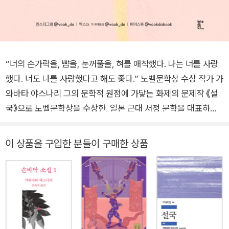
“너의 손가락을, 뺨을, 눈꺼풀을, 혀를 애착했다. 나는 너를 사랑
했다. 너도 나를 사랑했다고 해도 좋다.” 노벨문학상 수상 작가 가
와바타 야스나리 그의 문학적 원점에 가닿는 화제의 문제작 《설
국》으로 노벨문학상을 수상한, 일본 근대 서정 문학을 대표하는
작가 가와바타 야스나리. 그의 문학적 원점에 가닿는 숨겨진 명작
《소년》이 ‘북다’에서 국내 초역으로 출간되었다. 작가는 1968년
이 상품을 구입한 분들이 구매한 상품
노벨상 수상 당시 “일본인 심리의 본질을 그린, 매우 섬세한 표현
에 의한 서술의 탁월함”이 수상평으로 언급될 만큼 아름답고 섬
세한 문장을 쓰는 것으로 유명하다. 또한 작품 세계 전반에 걸쳐
서정적 비애와 감각적 미학을 추구했다. 대문호 가와바타의 대표
작이자 초기작 중 하나가 〈이즈의 무희〉다. 흔들리는 청춘의 내밀
한 고독함과 인간과의 만남을 통한 정서적 구원에 대해 슬프도록