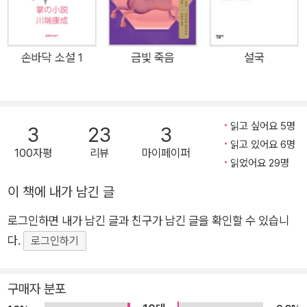
미학적인 문장으로 표현한 자전적 소설로, 이론의 여지없이 가와
바타표 신감각파 문학의 근간으로 평가받는다. 〈이즈의 무희〉와
마찬가지로 《소년》은 젊은 가와바타 특유의 애수와 서정성이 고
손바닥 소설 1
금빛 죽음
설국
스란히 담긴 작품이다. 작중에서 작가는 “〈유가시마에서의 추억〉
이라는 제목의 글이 있다. 스물네 살 여름에 썼다. 이 이야기의 전
반부를 스물여덟 살에 고쳐서 〈이즈의 무희〉라는 작품으로 완성
읽고 싶어요 5명
3
23
3
했다. 후반부에는 중학 시절 기숙사에서 같은 방을 썼던 소년을
읽고 있어요 6명
100자평
리뷰
마이페이퍼
향한 사랑의 추억이 적혀 있다.(19쪽)”라고 언급한다. 비슷한 시
읽었어요 29명
기에 “소년을 향한 사랑의 추억”으로 완성된 작품이 바로 《소년》
이 책에 내가 남긴 글
인 것이다. 사실 《소년》은 집필 당시부터 출간에 이르기까지 많
은 우여곡절을 거쳤다. 1948년, 가와바타가 창간한 문예지 《인
로그인하면 내가 남긴 글과 친구가 남긴 글을 확인할 수 있습니
간》에서 연재를 시작했지만 재정난으로 불안정한 연재가 이어졌
다.
로그인하기
다. 4년 뒤인 1952년이 되어서야 신초샤 출판사의 《가와바타 야
스나리 전집 14권》에 후반부가 수록되며 완결을 맺었다. 이후 가
구매자 분포
와바타 문학 애호가들 사이에서 전설처럼 회자될 뿐 전집을 살펴