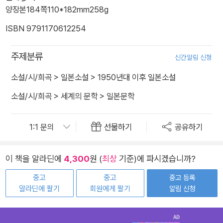
양장본
184쪽
110*182mm
258g
ISBN 9791170612254
주제분류
신간알림 신청
소설/시/희곡
>
일본소설
>
1950년대 이후 일본소설
소설/시/희곡
>
세계의 문학
>
일본문학
선물하기
공유하기
이 책을 알라딘에
4,300
원 (
최상
기준)에 파시겠습니까?
중고
중고
중고 등록
알라딘에 팔기
회원에게 팔기
알림 신청