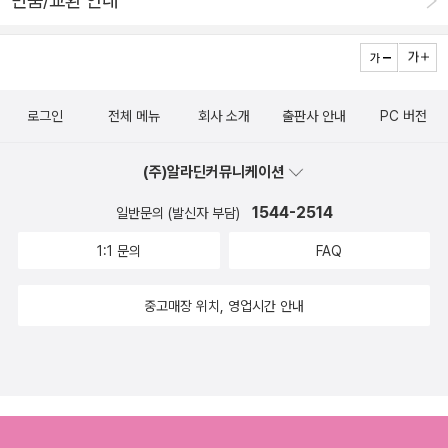
반품/교환 안내
여럿일 터인데, 그러면 그 대부분은 수십 년째 '사망' 상태라는 것
을 받는 바람에 자전거 여행은커녕 테니스도 못 친 지 어언 두 달
일까.이 작가의 번역서 중 가장 많은 작품을 수록한 <川端康成
이 넘었다. 그런 데다가 다들 아시다시피 9월에는 느닷없이 우리
全集>(전6권, 新丘文化社, 1969)만 해도 사후에 간행된 일어
둘째가 고양이별로 떠나버렸....... 이 와중에 또 새로운 아깽이들
판 전집 전35권에 비하면 '새발의 피'인 격이니, 앞으로도 수많은
을 둘이나 데리고 왔......... 그러니 이 녀석들 적응시키려면 집사
로그인
전체 메뉴
회사 소개
출판사 안내
PC 버전
'부활' 가능성이 있는 것일까. 다른 일본 작가며 세계 작가로 범위
들이 집에 있어야 할 거 같아서 기나긴 연휴를 고양이들과 씨름하
를 넓혀 보더라도 마찬가지일 것이니, 사실상 세상 거의 모든 문
면서 보냈다. 8월, 9월, 10월 아무튼 돌봄 끝판왕...으로 보낸 나.
(주)알라딘커뮤니케이션
학 작품이 '부활'을 기다린다고 봐야 하는 것일까.'소년'은 신구문
요즘은 진짜 좀 방전된 기분이다...... 에효. 하루 중 가장 편할 때
1544-2514
화사 전집의 연보에도 언급되었으니, 저자의 이력에서 아주 잊힌
일반문의 (발신자 부담)
는 모든 집안일 끝내고 냥이들도 재우고 집사2도 재우고 ㅋㅋㅋ
작품이라고 볼 수는 없을 듯하다. 미완성 시절에도 비슷한 시기의
1:1 문의
FAQ
ㅋㅋㅋㅋㅋ 혼자 침대에 누워서 책 읽을 때. 물론 그때도 3호는
작품인 '이즈의 무희'며 '16세의 일기'와 함께 단행본으로 간행되
한손으로 부둥부둥해줘야 하지만.......(곧 잠듦)아무튼 연휴 막바
었다는 기록이 있으니, 어쩌면 '소년 시절 3부작'으로서 함께 놓
중고매장 위치, 영업시간 안내
지에는 단 며칠이라도 고양이들하고 좀 떨어져 있고 싶어서(울고
고 봐야 할 작품일지 모른다.('16세의 일기'는 신구문화사의 전집
토하고 싸우고 난리 ㅋㅋㅋㅋㅋㅋ) 2박 3일로 가까운 곳으로 요
에만 들어 있다).그나저나 이번 사안을 핑계로 신구문화사 전집
양여행을 다녀왔다. 계속 비가 내려서 비 내리는 거 강물 흐르는
을 오랜만에 꺼내 뒤적이니, 최인훈이 공역자로 참가한 <동경 사
거 보면서 멍 때림- 그런 중에 10월 9일 저녁에 노벨문학상 시상
람> 후반부를 실은 제6권 말미에 수록된 세 가지 부록이 눈에 띈
식이 있다는 걸 깨닫고는 집사2랑 민음사 유튜브를 시청했
다. 첫째는 에드워드 사이덴스티커의 에세이 '가와바따 문학의 아