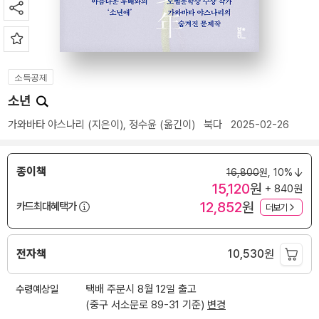
소득공제
소년
가와바타 야스나리
(지은이),
정수윤
(옮긴이)
북다
2025-02-26
종이책
16,800
원,
10%
15,120
원
+ 840원
12,852
원
카드최대혜택가
더보기
전자책
10,530
원
수령예상일
택배 주문시 8월 12일 출고
(중구 서소문로 89-31 기준)
변경