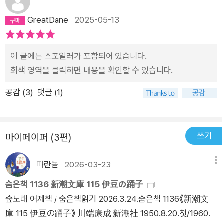
이다. 이는 ‘진실처럼 꾸며 낸 이야기’인 사소설의 구성 방식으로,
다. 그러나 그 사랑이 동성 간의 일이라 해서 띄는 색채는 주된 기
GreatDane
2025-05-13
‘진짜와 가짜’를 뒤섞어 이것이 소설임을 알려 주는 장치이다. 그
조가 아니다. 세이노가 소녀였어도 이 이야기는 크게 달라졌을 것
럼에도 《소년》은 어른이 된 가와바타는 도저히 그릴 수 없는 사
같지 않다. 에로틱한 정서가 없는 것은 아니다. 하지만 그걸 뛰어
춘기 소년 특유의 자기 자신도 주체하지 못하는 씁쓸한 애수와 사
이 글에는 스포일러가 포함되어 있습니다.
넘는 뭔가가 있다. 그건 어린 시절 우리가 기대했던 그 순전함과
랑의 마음이 가득 담긴 작품이다. ‘소년’ 가와바타의 처연하고 예
회색 영역을 클릭하면 내용을 확인할 수 있습니다.
이상에 대한 결국 실패하고 말 지향과 숭배, 믿음에 대한 애틋한
민한 감수성이 문장마다 온전히 녹아 있는, 한 시절에 겪은 ‘진짜
그리움을 환기하기 때문이다. 사랑을 믿었고, 사람을 믿었던 단
공감 (
3
)
댓글 (1)
마음’의 기록인 것이다. 고독한 소년 시절, 마음에 깃든 단 하나뿐
한 시절의 이야기가 초로에 접어든 주인공이 지금의 이야기를 많
인 특별한 상대. 그를 통한 사랑과 구원에 대한 이야기 《소년》. 오
이 하지 않더라도 그가 발을 딛고 선 그 시점의 황량함과 쓸쓸함
랜 세월이 흐른 뒤에도 잊히지 않고 다시금 빛을 발하며 사랑받는
을 대조적으로 드러낸다. 이 지점에서 독자들은 공명한다. 누구나
쓰기
마이페이퍼 (3편)
이 작품은, 70년의 시간을 뛰어넘어 읽는 이의 마음에 깊은 여운
그런 한때를 가슴에 품고 있지 않았을까. 잊고 있던 그 시절을 환
을 남긴다. 《설국》과 〈이즈의 무희〉를 사랑하는 가와바타의 오랜
기해 내며 '맞아, 그런 때가 있었어.' 하게 만드는. 다시 돌아온 현
파란놀
2026-03-23
메뉴
팬들은 물론, 그를 처음 접하는 독자에게도 아주 오래도록 마음
실은 쓸쓸하다. 한때는 전부였던 서로는 각자의 길을 걷고 재회의
한편에 남을 특별한 작품이 될 것이다.
숨은책 1136 新潮文庫 115 伊豆の踊子
기회도 마다한다. 세이노는 끊임없이 화자에게 자신을 만나러 오
숲노래 어제책 / 숨은책읽기 2026.3.24.숨은책 1136《新潮文
라 권하지만, 그 채근이 무용하고 결국 그 둘은 재회하지 못할 것
庫 115 伊豆の踊子》 川端康成 新潮社 1950.8.20.첫/1960.
임을 이미 알고 있다,는 듯한 인상을 남긴다. 그가 이상화했던 선