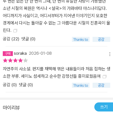
두 번은 없는 단 한 번의 그때, 단 번의 유일한 사랑이 가능했던
다. 달리 무슨 생각이 있어 보이지는 않았다. 30분 내내 이런 상
소년 시절의 복원은 역시나 <설국>의 가와바타 야스나리답다.
태가 이어진다. 내가 원하는 건 그뿐이었다. 세이노도 내가 더 원
어디까지가 사실이고, 어디서부터가 지어낸 이야기인지 모호한
하길 바라지 않는다. _28쪽 가와바타가 고등학교로 진학한 후로
경계에서 다시는 돌아갈 수 없는 그 아름다운 시절의 진혼곡이 울
도 편지를 주고받았지만 만나지 못했던 둘은, 대학 시절 재회한
린다.
다. 신흥 종교 수련소인 세이노의 집을 방문한 가와바타는 한때
공감 (
22
)
댓글 (0)
자신에게 귀의했던 소년이 진짜 종교인이 된 모습을 마주하고서
야 비로소 깨닫는다. 소년 시절, 있는 그대로의 자신을 받아들여
soraka
2026-01-08
준 그의 순전한 애정이, 자신 안의 어둠을 정화해 준 단 하나의 구
메뉴
원이었음을. 내가 하는 말과 행동과 비밀스러운 생각을, 그걸 한
자연주의 사소설. 편지를 채택해 엮은 내용들이라 처음 접하는 생
뒤 스스로 반성해 볼 틈도 없이, 스스로 부끄러워할 틈도 없이, 세
소한 부류. 세이노 섬세하고 순수한 감정선들 흥미로웠음여
이노가 반발하며 내게 냉정하게 대들 틈도 없이, 세이노는 그저
전부 받아들였다. 그에게는 나를 우러러보는 맑고 깨끗한 눈만이
공감 (
0
)
댓글 (0)
있을 뿐이었다. 그의 마음의 창에 비친 내 그림자는 흐려지는 일
이 없었다. 나는 태어나서 처음 맛보는 평온함을 느꼈다. (132쪽)
“나는 세이노 소년과의 사랑을, 그 일이 있었던 중학생 때 쓰고,
쓰기
마이리뷰