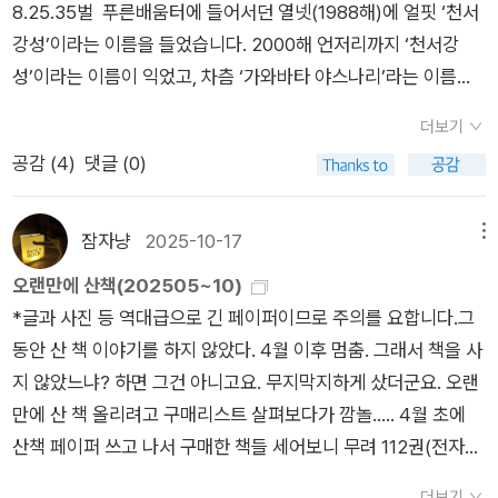
8.25.35벌 푸른배움터에 들어서던 열넷(1988해)에 얼핏 ‘천서
배 대신 빠져든 언뜻 사이비 같은 종교도. 그 시절의 인연은 그 시
강성’이라는 이름을 들었습니다. 2000해 언저리까지 ‘천서강
절에서만 경험할 수 있는 그 추억을 간직한 채 두 번은 만나지 않
성’이라는 이름이 익었고, 차츰 ‘가와바타 야스나리’라는 이름으
는 것이 낫다. 가타이시절은 흐르고 있다.흐르는 시간 소리가 분
로 바뀝니다. 이른바 ‘고전문법·고전문학’을 처음 배우던 1991해
명히느껴진다.저 소리다.저 소리다. 흐르는 시간 소리를 듣게 하
더보기
에도 ‘소창진평’만 들었지 ‘오구라 신페이’는 몰랐습니다. 그런데
는 작품을 읽고 우리가 결국 닿게 될 그 지점이 어딘가 고민하게
공감 (
4
)
댓글 (0)
‘미야자와 겐지’를 ‘궁택현지’라 일컫는 사람은 드물더군요. 《新
된다. 결국 주인공이 이 모든 오래된 일기와 편지를 소각하게 되
潮文庫 115 伊豆の踊子》는 글쓴이가 한창 글꽃을 피우던 무렵
는 마지막 문장의 울림이 크다.
에 태어난 작은책입니다. 겉그림도 짜임새도 정갈하구나 싶어 가
잠자냥
2025-10-17
메뉴
만가만 들추다가, 밤톨을 눌러찍은 책자취를 들여다보고서 웃습
오랜만에 산책(202505~10)
니다. 글씨가 아닌 무늬를 넣는 자국도 반짝이는군요. 이제 일본
*글과 사진 등 역대급으로 긴 페이퍼이므로 주의를 요합니다.그
도 책자취에 굳이 꾹꾹 눌러찍지는 않는 책이 더 흔한데, 안 눌러
동안 산 책 이야기를 하지 않았다. 4월 이후 멈춤. 그래서 책을 사
찍는다고 해도 책살피는 꼬박꼬박 끼웁니다. 또한 손바닥책으로
지 않았느냐? 하면 그건 아니고요. 무지막지하게 샀더군요. 오랜
가볍고 값싸게 어떤 글이든 읽는 길을 여는 얼거리도 고스란합니
만에 산 책 올리려고 구매리스트 살펴보다가 깜놀..... 4월 초에
다. 우리는 ‘노벨문학상 작품집’을 단돈 3000원에 사읽을 만한
산책 페이퍼 쓰고 나서 구매한 책들 세어보니 무려 112권(전자책
판으로 엮어서 베풀 수 있을까요? 노벨문학상을 받은 글모음이
포함) ㅋㅋㅋㅋㅋㅋㅋㅋㅋ 그러니 울 집 책방에 책도 넘치고 고
아니더라도, 2026해로 쳐서 6000원에 사읽을 만하게 가볍고
더보기