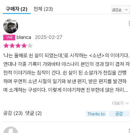
고등학생 때 쓰고, 대학생 때 쓴 셈이다.” 철저한 자기 고백으로
구매자 (2)
전체 (23)
기록된 아름다운 시절의 ‘진짜 마음’ 원숙한 작가가 된 가와바타
는 자신이 10대 후반에서 20대 초반 사이에 쓴 글을 읽고는 그 생
메뉴
생한 감정에 놀라기도 하고 애수에 잠기기도 하며 한 편의 소설로
정리해 나간다. 그렇게 탄생한 작품 《소년》은 시간의 순서나 구
blanca
2025-02-27
성의 흐름을 따라서가 아니라 회고에 잠긴 작가의 사고를 따라가
는 실험적인 형식을 취한다. 이야기의 중심이 되는 것은 세이노
'나는 올해로 쉰 살이 되었는데,'로 시작하는 <소년>의 이야기다.
소년에 대한 추억이다. “나는 세이노 소년과의 사랑을, 그 일이
연대나 각종 기록이 가와바타 야스나리 본인의 것과 많이 겹쳐 자
있었던 중학생 때 쓰고, 고등학생 때 쓰고, 대학생 때 쓴 셈이
전적 이야기라는 짐작이 간다. 쉰 살이 된 소설가가 전집을 간행
다.”(34쪽)에서 알 수 있듯, 작품은 세이노와 함께한 중학 시절의
하며 우연히 소년 시절의 일기와 보낸 편지, 받은 편지를 발견하
일기, 진학하여 멀어진 고등학교 시절에 세이노에게 미처 보내지
며 소개하는 구성이다. 이렇게 이야기하면 진부한데 앉은 자리에
못해 남아 있는 편지와 세이노가 보낸 편지, 대학 시절 세이노의
서 다 읽어버릴 정도로 설명하기 힘든 매력과 흡인력이 있는 작품
집을 찾아가 만난 일을 기록한 〈유가시마에서의 추억〉의 발췌로
더보기
이다. 그 힘이 어디에서 나왔느냐 하면, 바로 이 <소년>은 작가
구성되어 있다. 자전적 이야기인 만큼 주인공 소년은 누가 봐도
공감 (
23
)
댓글 (2)
자신의 이야기로 한정되는 것이 아니라 읽는 우리 모두의 사춘기
작가 ‘가와바타’이지만 작중에서 그는 ‘미야모토’라는 이름으로
시절을 떠올리게 하는 보편적 공감력을 지니고 있기 때문이다. 중
불린다. ‘세이노’ 역시 모델이 된 소년 ‘오가사와라’의 작중 이름
학교 시절 기숙사 방장이었던 화자는 후배 세이노와 사랑에 빠진
메뉴