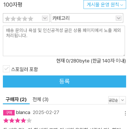
100자평
게시물 운영 원칙
은, 모두 한 소년에 대한 기록이었다. 열다섯 살에 천애고아가 된
가와바타는 고독한 소년이었다. 마음 둘 곳이 없는 불우한 환경으
카테고리
로 인해 깊은 허무감과 슬픔을 품은 소년은, 기숙사 같은 방에 후
배로 들어온 한 살 아래인 열여섯 살의 미소년 세이노를 만나 특
별한 관계를 맺게 된다. 외적인 아름다움을 선망하던 사춘기의 가
와바타에게 세이노는 단순한 친애 이상의 대상이었지만 특이한
종교적 환경에서 자라 유달리 순진한 세이노는 마치 신앙과도 같
현재
0
/280byte (한글 140자 이내)
은 오롯한 사랑과 믿음으로 가와바타를 대한다. 가와바타는 애욕
스포일러 포함
에 번민하면서도 세이노 소년의 다정함에 마음을 기댄다. 침상으
등록
로 들어가 세이노의 따뜻한 팔을 잡고, 가슴을 끌어안고, 목덜미
를 껴안았다. 세이노도 잠결에 내 목을 세게 끌어안고 자기 얼굴
구매자 (2)
전체 (3)
위에 내 얼굴을 포갰다. 내 뺨이 세이노의 뺨에 겹치고, 나의 마른
입술이 세이노의 이마와 눈꺼풀로 떨어졌다. 내 몸이 너무 차서
blanca
2025-02-27
메뉴
안타까운 모양이었다. 세이노는 가끔 무심히 눈을 뜨고는 나의 머
리를 꼭 끌어안았다. 나는 세이노의 감긴 눈꺼풀을 빤히 바라본