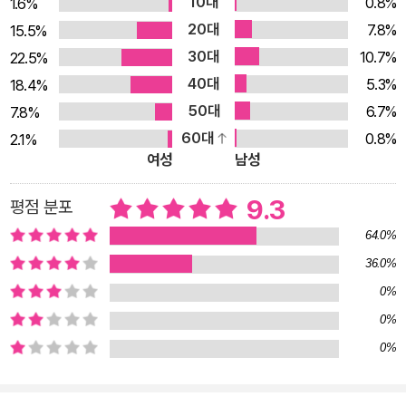
10대
0.8%
1.6%
보는 것이 아니라면 볼 방법이 마땅치 않았다. 그러다 완결 후 70
20대
7.8%
15.5%
년 만인 2022년 ‘가와바타 사후 50주년 기념작’으로 처음 단행
30대
10.7%
22.5%
본이 출간되어 온전한 책의 형태로 독자를 만날 수 있게 되었다.
40대
5.3%
18.4%
뒤늦은 출간에는 여러 이유가 있겠지만 일본을 대표하는 대문호
50대
6.7%
7.8%
가 소년 시절 한 소년을 향한 감정을 ‘사랑’이라 명명하고 요동치
60대
0.8%
2.1%
는 청춘의 번뇌를 고백한다는 파격에 가까운 진솔함이 상당 부분
여성
남성
작용했을 것이다. 하지만 2022년 단행본 출간 이후 독자들의 열
렬한 호응과 관심 속에 입소문을 타고 증쇄를 거듭하며 ‘가와바타
9.3
평점 분포
문학의 원점’으로 재평가받게 되었다. 이 화제의 문제적 걸작을,
64.0%
작가의 미려한 시적 언어를 섬세하게 옮겨 국내 최초로 소개한다.
36.0%
“세이노 소년과 살았던 1년 동안은 하나의 구원이었다.” 고독한
0%
소년의 곁에 머문 구원과도 같았던 순전한 사랑 작품은 쉰 살을
0%
맞은 작가 가와바타가 자신의 작품 전집을 만들기 위해 지난 생애
0%
를 돌아보는 데서 시작한다. 일평생 써 온 글을 정리하던 그는 학
창 시절에 쓴 편지와 일기를 발견한다. 나이 든 지금의 자신이 보
기에는 놀라울 만큼 순수하고 적나라한 열정으로 가득한 그 글들