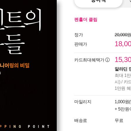
펜홀더 클립
정가
20,000
18,0
판매가
15,3
카드최대혜택가
알라딘 
최대 1만
시) / 
1만원 
마일리지
1,000원(
+ 5만원
배송료
무료