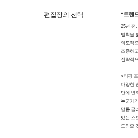
편집장의 선택
"트렌
25년 
법칙을 
의도적으
조종하고
전략적으
<티핑 
다양한 
만에 변화
누군가가
말콤 글
있는 스
도와줄 