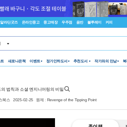
알라딘굿즈
온라인중고
중고매장
우주점
음반
블루레이
커피
서
스트
새로나온책
이벤트
정가인하도서
추천도서
작가와의 만남
북
렌드의 법칙과 소셜 엔지니어링의 비밀
스북스
2025-02-25
원제 : Revenge of the Tipping Point
종이책