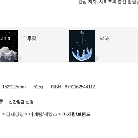
관심 저자, 시리즈의 출간 알
152*225mm
525g
ISBN : 9791162544112
류
신간알림 신청
서
>
경제경영
>
마케팅/세일즈
>
마케팅/브랜드