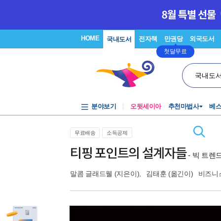
HOME
전자책
만권당
외국도서
국내도서
첫달무료
국내도
분야보기
오뒷세이아
추천마법사
베
무료배송
소득공제
티핑 포인트의 설계자들
- 빅 트
말콤 글래드웰
(지은이),
김태훈
(옮긴이)
비즈니