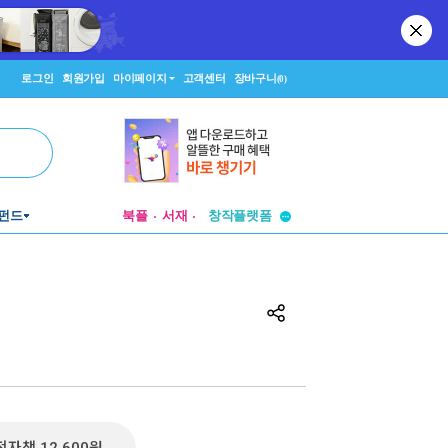
로그인
회원가입
마이페이지
고객센터
장바구니
(0)
투비컨티뉴드
펀드
북플
서재
창작플랫폼
투비컨티뉴드