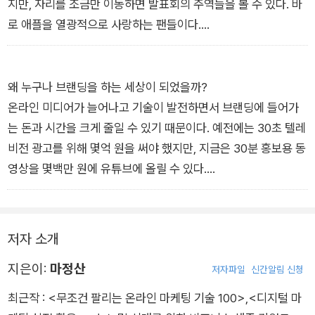
지만, 자리를 조금만 이동하면 발표회의 주역들을 볼 수 있다. 바
로 애플을 열광적으로 사랑하는 팬들이다.
_ <온라인 마케팅 기술 042> 애플이 신제품 발표회를 생중계하
는 이유
왜 누구나 브랜딩을 하는 세상이 되었을까?
온라인 미디어가 늘어나고 기술이 발전하면서 브랜딩에 들어가
는 돈과 시간을 크게 줄일 수 있기 때문이다. 예전에는 30초 텔레
비전 광고를 위해 몇억 원을 써야 했지만, 지금은 30분 홍보용 동
영상을 몇백만 원에 유튜브에 올릴 수 있다.
_ <온라인 마케팅 기술 043> 요즘 세상에 브랜딩은 선택이 아
닌 필수
저자 소개
지은이:
마정산
저자파일
신간알림 신청
최근작 :
<무조건 팔리는 온라인 마케팅 기술 100>
,
<디지털 마