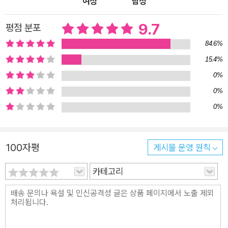
여성
남성
이다. 이제 그 성과를 매출로 확인해보자. ‘지루하면 시선을 뺏긴
다’ 짧지만 강렬한 온라인 마케팅 기술 100가지에 주목 잘 파는
9.7
평점 분포
사람들이 ‘보이지 않는 곳’에서 집행했던 온라인 마케팅의 황금
84.6%
노하우 100가지를 한 권에 모았다. 온라인 마케팅 기술 1 슈퍼스
15.4%
타 오타니 쇼헤이를 무료 광고에? 온라인 마케팅 기술 2 애나 어
0%
른이나 관심 끌기에는 ‘숏폼’이 최고 온라인 마케팅 기술 3 SSG
0%
랜더스는 야구단이야? 팬클럽이야? 온라인 마케팅 기술 4 왜 스
0%
타벅스는 골드 회원에게만 이벤트 할까? 온라인 마케팅 기술 5
요즘 누가 홈쇼핑을 봐요? 쇼핑도 라이브죠 온라인 마케팅 기술
6 챗봇을 활용해서 24시간 고객 서비스 온라인 마케팅의 최고
100자평
게시물 운영 원칙
전략은 고객의 반응을 실시간 이끌어 내는 것! 만약 고객들이 반
응하지 않는다면, 부담 없이, 즉각적으로, 새로운 온라인기술을
카테고리
적용해본다. 반응이 올 때까지! 그러니, 무조건 팔릴 수밖에!! 온
라인 마케팅은 태생이 다르다 결론만 말하자면, 당장 제대로 시작
하라고! 온라인 마케팅의 강점은 즉각적인 매출을 이끌어 낼 수
있다는 점이다. 고객의 반응을 실시간으로 확인하고, 데이터로 분