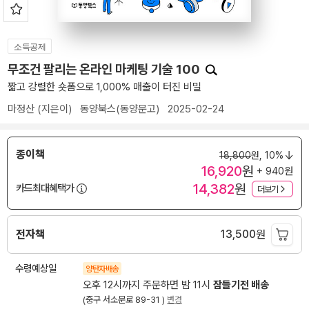
소득공제
무조건 팔리는 온라인 마케팅 기술 100
짧고 강렬한 숏폼으로 1,000% 매출이 터진 비밀
마정산
(지은이)
동양북스(동양문고)
2025-02-24
종이책
18,800
원,
10%
16,920
원
+ 940원
14,382
원
카드최대혜택가
더보기
전자책
13,500
원
수령예상일
양탄자배송
오후 12시까지 주문하면 밤 11시
잠들기전 배송
(중구 서소문로 89-31 )
변경