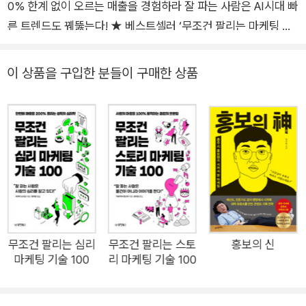
0% 한계 없이 오르는 매출을 경험하라 잘 파는 사람은 AI시대 빠
른 트렌드도 꿰뚫는다! ★ 베스트셀러 ‘무조건 팔리는 마케팅 기
술 100’의 결정판 ★ 숏폼 시대 바로 써먹을 수 있는 온라인기술
100가지 ‘슈퍼스타 오타니 쇼헤이를 무료 광고에 활용한다고?’
이 상품을 구입한 분들이 구매한 상품
‘스타벅스는 왜 골드 회원에게만 이벤트 할까?’ ‘SSG랜더스는
야구단이야? 팬클럽이야?’ 핫이슈라고 해서 들여다보니 온라인
마케팅이 아닌 것이 없다. 이제 온라인 마케팅은 특출난 전문가의
영역이 아니다. 미디어가 늘어나고, 기술이 발전하면서 누구나 온
라인 마케팅을 할 수 있는 시대가 되었다. 단, 매출을 폭발시키기
위해서는 온라인의 특이점과 변화를 반드시 이해해야 한다. 그렇
다면, 온라인 마케팅은 뭐가 다를까? 어디에 돈을 써야 가장 효과
적일까? 당장 무엇부터 시작하지? 바로 이때 <무조건 팔리는 온
라인 마케팅 기술 100>이 필요하다. 온라인 마케팅에서 잔뼈가
무조건 팔리는 심리
무조건 팔리는 스토
홍보의 신
마케팅 기술 100
리 마케팅 기술 100
굵은 현직 마케팅 고수가 가장 효과적인 온라인기술 100가지를
선별했다. 온라인 마케팅은 IT 기술과 속도, 트렌드, 그리고 고객
에 대해 모두 고민해야 하는 종합 예술이다. 현란한 기술만 보여