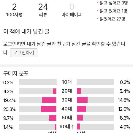
읽고 싶어요 3명
2
24
0
주면 고객은 금방 질려서 떠나 버린다. 돈 써도 안 팔릴 때, 시제
읽고 있어요 1명
100자평
리뷰
마이페이퍼
품 테스트할 때, 시간 없고 예산 없을 때, 고객의 취향을 저격하는
읽었어요 27명
온라인 마케팅의 힘! 귀신같이 판매 포인트를 찾아내는 ‘온라인
이 책에 내가 남긴 글
마케팅’으로 1,000% 거침없이 오르는 매출을 경험하라. 결론만
말하자면, 이 책을 활용해 “당장 제대로 시작하라고!” “온라인 마
로그인하면 내가 남긴 글과 친구가 남긴 글을 확인할 수 있습니
케팅 세상에서 누가 살아남을 것인가?” 온라인 마케팅은 너무 짧
다.
로그인하기
은 시간 안에 아날로그 마케팅을 제치고 대세가 되었다. 때문에
아날로그적 관점에서 온라인 마케팅을 하는 경우가 많다. 하지만
구매자 분포
온라인 마케팅은 온라인적 관점에서 접근해야 최고의 성과를 낼
10대
0.3%
0.3%
수 있다. 이때 <무조건 팔리는 온라인 마케팅 기술 100>이 해결
20대
5.4%
4.3%
책이 될 것이다. 최소 비용으로 더 많이 홍보하고(1장), 열혈 팬덤
30대
14.6%
19.4%
을 구축해서(2장), 돈 되는 브랜딩을 할 수 있다(3장), 그러면, 무
40대
12.0%
20.3%
조건 팔리는 마케팅이 가능해져서(4장), 1,000% 매출을 확장하
50대
8.3%
9.7%
고 유지할 수 있다(5장). 이 책을 활용하면, 온라인의 가능성을 최
60대
4.0%
1.4%
대한 끌어올리면서 매출 증대와 브랜딩을 모두 달성할 수 있을 것