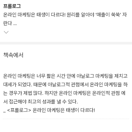
프롤로그
는 온라인 마케팅 기술 100>이 필요하다. 온라인 마케팅에서 잔
온라인 마케팅은 태생이 다르다! 원리를 알아야 ‘매출이 쑥쑥’ 자
뼈가 굵은 현직 마케팅 고수가 가장 효과적인 온라인기술 100가
란다
지를 선별했다.
1장
최소 비용으로 더 많이 홍보하고(1장), 열혈 팬덤을 구축해서(2
장), 돈 되는 브랜딩을 할 수 있다(3장), 그러면, 무조건 팔리는 마
책속에서
케팅이 가능해져서(4장), 1,000% 매출을 확장하고 유지할 수 있
다(5장). 이 책을 활용하면, 온라인의 가능성을 최대한 끌어올리
면서 매출 증대와 브랜딩을 모두 달성할 수 있을 것이다. 이제 그
온라인 마케팅은 너무 짧은 시간 안에 아날로그 마케팅을 제치고
성과를 매출로 확인해보자.
대세가 되었다. 때문에 아날로그적 관점에서 온라인 마케팅을 하
는 경우가 제법 많다. 하지만 온라인 마케팅은 온라인적 관점 에
서 접근해야 최고의 성과를 낼 수 있다.
_ <프롤로그> 온라인 마케팅은 태생이 다르다!