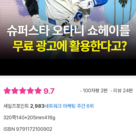
9.7
100자평 2편
리뷰 24편
세일즈포인트
2,983
네트워크 마케팅 주간 6위
320쪽
140*205mm
416g
ISBN 9791172100902