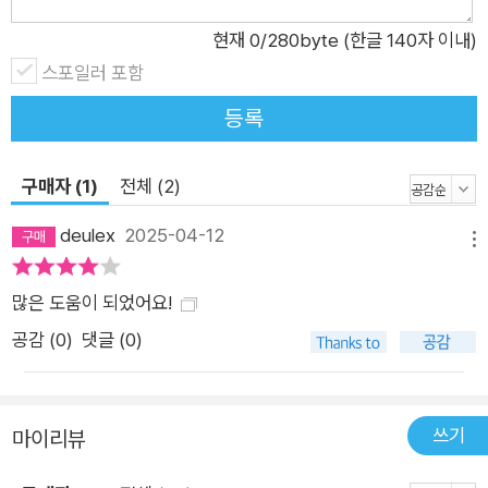
석할 수 있다. 인터넷과 모바일 환경에서 고객에게 딱 맞는 디지
현재
0
/280byte (한글 140자 이내)
털 광고를 보여주면서 구매를 유도할 수 있다. 숏폼과 유튜브를
스포일러 포함
통해 무명 브랜드가 한순간에 모든 사람이 사랑하는 브랜드가 될
등록
수도 있고, 동네 어귀에 있는 작은 베이커리가 하루아침에 오픈런
을 해야만 하는 맛집이 될 수도 있다. 이 모든 기적은 온라인 마케
구매자 (1)
전체 (2)
팅을 통해 달성될 수 있다.
deulex
2025-04-12
메뉴
많은 도움이 되었어요!
공감 (
0
)
댓글 (0)
쓰기
마이리뷰