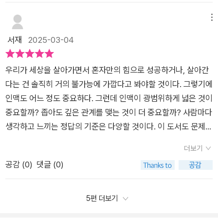
두고 중립적으로, 객관적으로 볼 수 있어야 한다. 모든 생각들을
람과도 어쩔 수 없이 대면을 하며 일을 함께 하며 그 상황을 직면
반복되지 않기를 바랄 뿐, 서로 불편했던 부분이 확인하고 노력하
심각하게 받아들일 필요는 없다. 질투나 부러움의 감정도 객관적
할 수밖에 없는데요. 이럴 때 어떻게 대처해야 할까요?20년이 넘
메뉴
기로 하면 문제가 종결되었다. 하지만 F 성향이 강한 친구들은 문
으로 보면 오히려 나의 열망을 발전시키는 촉매제가 될 수 있다.
는 시간 동안 무수히 많은 다양한 사례들과 함께 심리치료 경험을
서재
2025-03-04
제 해결보다는 자신의 감정이 우선이라고 답해서 놀라웠다. 이미
모든 만족감의 기준을 외부가 아닌 내 안에서 찾도록 하자 사랑하
바탕으로 대중들이 조금 더 친숙하게 받아들 수 있는 방법으로 글
문제의 원인은 중요하지 않고, 본인들의 감정이 상했다는 점이 우
는 사람들에게 보여주면 좋은 책이라고 했지만 내가 가장 사랑하
을 쓰고 말하는 능력이 탁월한 저자는, 심리치료 과정을 완벽하게
선시된다는 것이다. 그래서 극 T와 극 F가 갈등 해결에 있어서 평
우리가 세상을 살아가면서 혼자만의 힘으로 성공하거나, 살아간
는 사람은 사실 '나 자신' 이다. 책의 내용들이 '나 자신' 에게 몹시
담아냈던 그녀의 첫 번째 책을 통해 많은 찬사를 받았습니다.이번
행선을 향할 수밖에 없는 것 같다. 개인적으로 T와 F의 성향이
다는 건 솔직히 거의 불가능에 가깝다고 봐야할 것이다. 그렇기에
도 유익하다. 부끄럽지만 나를 보호한다는 명목하에 참 많이도 타
책은 저자가 심리치료사와 칼럼니스트로 활동하며 강연과 행사
반반 섞이기는 했으나, 문제 해결에 있어서는 T의 사고로 문제를
인맥도 어느 정도 중요하다. 그런데 인맥이 광범위하게 넓은 것이
인을 미워하며 살았던 것 같다. 나는 나대로 괜찮은 사람이다. 굳
에서의 일상적인 소통을 통해서 받아왔던 수많은 질문들에 관한
파악하는 편이다. 그렇기에 문제 해결이 빠른 편이고, 불필요한
중요할까? 좁아도 깊은 관계를 맺는 것이 더 중요할까? 사람마다
이 적을 만들어 위안삼을 필요따위는 없다. 오늘의 나를, 있는 그
대답을 모은 것으로, 사람들은 모두가 자신에 맞는 시기에 자신만
논쟁을 싫어한다. 굳이 에너지를 소모하면서 피곤하고 싶지 않기
생각하고 느끼는 정답의 기준은 다양할 것이다. 이 도서도 문제의
대로 좀더 사랑하며 살련다.@allez_pub#내가사랑하는사람들
의 방식으로 성장하는데, 그러기 위해서는 타인이든 자신에게든
에 어쩔 수 없는 T 인가 보다 하고 결론을 내렸던 기억이 이 챕터
식에서 출발하는 건 확실하다. 내 생각에도 많은 사람들을 만나는
이이책을 읽었으면 #필리파페리 #알레 #관계심리 #책스타그램
어떤 사람이 되어야 한다처럼 사회로부터 강요받는 모습이 아닌,
더보기
를 읽다가 불현듯 스쳤다. 저자는 어떻게 사랑하고, 갈등을 어떻
건 아니라고본다. 그런데 정작 그 사람들 중 당신의 인생을 좀먹
#인간관계 #심리학책#서평단 #도서협찬< 알레 출판사에서 도
나를 있는 그대로의 모습을 드러낼 수 있고, 어떤 사람이 될 수 있
공감 (
0
)
댓글 (0)
게 대처하는지 짚어보면서 불편한 상황에서 벗어나는 방법을 소
는 사람들을 구별해 내는 것은 현실적으로 매우 어려운 문제다.
서를 협찬 받아 주관적으로 작성한 서평입니다>#추천도서 #책
는가에 대해 실험할 수 있는 환경이 필요함을 깨닫게 됩니다.이전
개하는 동시에 내면의 평화를 얻고, 자신만의 삶의 의미를 발견해
나뿐만 아니라 다른 사람들도 이런 구별할 능력을 갖추고 싶은 건
추천 #신간 #베스트셀러
에 과도한 스트레스로 극심한 두통을 호소해 병원을 내원한 적이
나갈 것을 당부한다. 아울러 관계는 나 혼자만 만들어가는 것이
마찬가지일 것이다. 항상 자신의 말이 옳다는 배우자나 애인, 나
5편 더보기
있었는데요. 그때 선생님께서 제게 하셨던 조언과도 유사한 부분
아니기에 소중한 사람들이 《내가 사랑하는 사람들이 이 책을 읽
를 힘들게 하는 친구, 성인이 된 뒤에도 내 삶을 조종하려는 부모,
이었어요. 스트레스가 쌓여서 우울감이 높아지고, 우울해지니 자