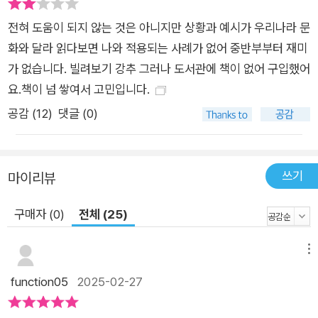
도는 타인에게도 영향을 미쳐, 그들 또한 당신을 존중하고 사랑하
는 방법을 배우게 될 것이다. 결국, 나 자신을 돌보고 스스로를 존
전혀 도움이 되지 않는 것은 아니지만 상황과 예시가 우리나라 문
중하는 것이야말로 건강한 관계의 시작점이라는 것을 저자는 역
화와 달라 읽다보면 나와 적용되는 사례가 없어 중반부부터 재미
설한다. 섣불리 자신과 타인을 진단하지 말 것 “나는 INFP
가 없습니다. 빌려보기 강추 그러나 도서관에 책이 없어 구입했어
야”,“나는 ESTJ야”,“나는 이러이러한 애착 유형이야”,“나의 내
요.책이 넘 쌓여서 고민입니다.
면 아이에게는 이러이러한 상처가 있어”라는 식으로 자기 진단이
공감 (
12
)
댓글 (0)
유행처럼 번지고 있다. 하지만 이러한 진단에는 감정을 깊이 들여
다보지 못하게 하는 위험이 존재한다. 유행하는 용어와 약어는 마
치 정체성의 일부가 되어 더 이상의 질문과 탐구를 막아버릴 수
쓰기
마이리뷰
있다. 충분한 시간을 들여 자신을 제대로 이해하기 전에 성급히
정의를 내리려는 태도는 실질적인 변화를 가져오지 못한다. 우리
구매자 (0)
전체 (25)
는 자신과 타인, 그리고 세상을 이해하는 깊이와 방식이 모두 다
르다. 따라서 사람들을 특정 틀 안에 가두어 생각하기 시작하는
메뉴
것은 지나치게 제한적일 수 있다. 진단은 유용할 때도 있지만, 잘
function05
2025-02-27
못 사용되면 스스로를 제한하거나 고립감을 키울 수도 있다. 자기
성찰을 하는 과정에서 피해망상이 심해지거나 타인을 일방적으