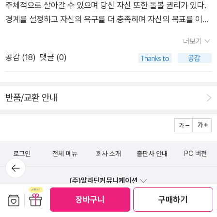
주체적으로 살아갈 수 있으며 당신 자신 또한 돌볼 권리가 있다.
자락째 책을 쥐다가 덮는다. 이제 순천에 닿는구나. 순천에 닿아
을 주고받기란 아주 쉬울 만합니다. 아이를 걱정할 수 있되, 아이
경계를 설정하고 자신의 욕구를 더 충족하며 자신의 목표를 이루
서 고흥 가는 종이를 끊는다. 바로 옆에 선 고흥버스에 짐을 싣는
를 사랑할 수 있는 줄 알아차려야지 싶습니다. 아이는 늘 어버이
려고 노력한다면, 즉 자신을 알고 존중하며 사랑하게 된다면 사람
다. 자리를 잡는다. 옆 너머에 앉은 아재가 발바닥을 긁으면서 쩌
를 일깨우는 하루를 살아내요. 아이는 언제나 어버이를 사랑으로
더보기
들도 따라 변화하며 당신을 사랑하고 존중하는 법을 배울 수 있
렁쩌렁 소리에 걸쭉한 고약말을 섞어서 한참 떠든다. 귀에 꽂아서
이끄는 길동무입니다. 저녁에 〈책읽는 ACC〉를 마치고서 〈소년
공감 (
18
)
댓글 (0)
다. 다른 사람의 허락 없이도 내가 원하는 삶을 살도록 스스로 허
노래를 듣는데 눈금을 둘 키운다. 아까 읽다가 덮은 《학교는 죽었
의 서〉로 찾아갑니다. 하루를 묵는 길손집하고 가깝습니다. 오늘
락하고 실제로 그런 삶을 살게 되면 관계에서 더 큰 만족감과 친
다》(에버레트 라이머)를 뒤부터 다시 읽는다. 1994해에 처음 만
은 마침 《여사장의 탄생》을 쓴 김미선 님이 광주마실을 하며 이
밀감을 얻게 될 가능성이 매우 크다. 그 결과 관계가 더 돈독해지
나셔 여태껏 이미 여러 벌 읽은 책인데, 새로 쥐어서 읽을 때마다
야기꽃을 편다고 합니다. 밤빛을 헤아리며 이야기를 듣는데, 이미
반품/교환 안내
고 진정성 있게 발전하는 모습을 볼 수 있을 것이다.” (P. 82~8
그야말로 새롭다. “School is Dead.” 이 책이 이웃나라에서 처
책에 다 쓴 대목을 굳이 너무 길게 되짚습니다. 혼자 줄거리를 길
3) 살아가며 진정 힘든 것이 사람들과의 관계이다. 웬수같은
음 나올 때뿐 아니라, 한글판이 처음 나온 1982해에도, 또 올해 2
게 펴기보다는, 이 책을 읽은 이웃은 무엇이 궁금할는지 듣고서
가족을 비롯해서 친구, 애인, 직장 동료나 아래위 인물들이 나에
026해에도, 아직 우리나라는 “배움터가 죽었다”고 할 수밖에 없
대꾸하면 참으로 알찼을 텐데요. 적잖은 책집지기는 처음에 앳된
게 힘을 주는 때보다, 힘을 뺏어가는 때가 더 많다. 세계적인 베스
다. 우리집 두 아이는 8살부터 ‘졸업장학교’를 다니지 않는데, ‘집
아가씨였고, 아이를 돌보는 아줌마가 되다가, 이웃 모든 아이를
로그인
전체 메뉴
회사 소개
출판사 안내
PC 버전
트셀러 작가이자 심리치료사로 소개되는 저자 필리파 페리는 이
에서 스스로 살림길을 익히며 배움길을 걷는 아이’한테는 이 나라
뒤로가
품는 할머니가 되었습니다. 저잣길에서 장사를 한 분도 으레 아가
기
책에서 ‘관계를 관리 할 수 있는 방법’을 이야기한다. ‘관계에 따
가 1원조차 내주지 않는다. 그러나 우리집은 꼬박꼬박 낛(세금)을
씨·아줌마·할머니입니다. 이 나라는 ‘여교사·남교사’처럼 금긋기
(주)알라딘커뮤니케이션
르는 어려움’에 대한 처방을 내려준다. 타인과의 관계를 맺는 데
다 낸다. 두 아이는 어린이집도 안 다녔기에, ‘아동장려금’하고 먼
를 좋아하지만, 우리는 ‘여사장·남사장’이 아닌 ‘살림지기’를 바라
보관함담기
선물하기
장바구니
구매하기
1544-2514
있어 무엇보다도 나와 타인 사이의 경계(벽이 아닌 추상적 거리
일반문의 (발신자 부담)
채로 지냈다. 한때에는 우리집 아이들처럼 집에서 스스로 배우는
보아야지 싶어요. 그저 어깨동무하며 ‘아줌마·아저씨’에 ‘할매·할
나 위치)를 세우는 것이 중요하다는 부분에 공감한다. 경계를 설
어린이와 푸름이를 ‘비행청소년’이나 ‘학교부적응자’나 ‘학교밖