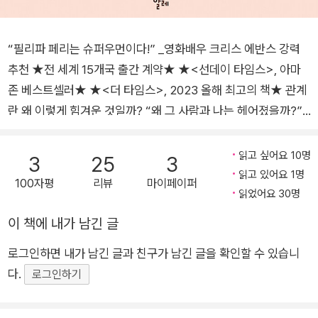
“필리파 페리는 슈퍼우먼이다!” _영화배우 크리스 에반스 강력
추천 ★전 세계 15개국 출간 계약★ ★<선데이 타임스>, 아마
존 베스트셀러★ ★<더 타임스>, 2023 올해 최고의 책★ 관계
란 왜 이렇게 힘겨운 것일까? “왜 그 사람과 나는 헤어졌을까?”,
“왜 내 주위엔 아무도 없을까?”, “왜 아무도 나를 좋아하지 않을
까?”, “왜 친구들과 어울리기 힘들까?” 이런 고민들로 괴로운 사
읽고 싶어요 10명
3
25
3
람들을 위해 세계적인 베스트셀러 작가이자 심리치료사인 필리
읽고 있어요 1명
100자평
리뷰
마이페이퍼
파 페리가 나섰다. 필리파 페리는 수년간 심리치료사로 일하면서
읽었어요 30명
가장 많이 받은 질문,‘관계에 따르는 어려움’에 대한 해결책을 제
이 책에 내가 남긴 글
시한다. 관계는 우리의 삶을 풍요롭게도, 때로는 고통스럽게도 만
로그인하면 내가 남긴 글과 친구가 남긴 글을 확인할 수 있습니
든다. 특히 우리가 타인과의 관계에서 겪는 문제는 흔히 자신과의
다.
관계에서 비롯되곤 한다. 필리파 페리는 이를 깊이 이해하고, 보
로그인하기
다 나은 관계를 위한 실질적이고 따뜻한 조언을 제공한다. 타인,
그리고 자신과 견고하고 의미 있는 관계 맺기 가족이나 친구, 지