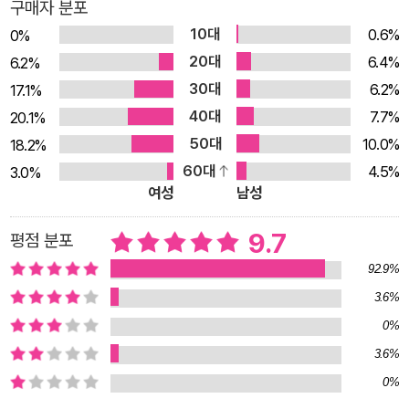
구매자 분포
인에게 배신당하거나 불미스러운 일을 겪은 경험이 있는가? 사
10대
0.6%
0%
람들은 이러한 일을 한두 번 겪게 되면 이를 패턴으로 인식해 타
20대
6.4%
6.2%
인을 경계하고 불신하게 되며 자신을 지키기 위해 타인에게 마음
30대
6.2%
17.1%
을 열지 않고 방어적으로 대하게 된다. 또는 반대로 거부당하지
40대
7.7%
20.1%
않으려고 자기를 드러내는 일을 경계하기도 한다. 예를 들어, 지
50대
10.0%
18.2%
난 연애의 연인이나 친구라고 생각했던 사람에게 크게 덴 경험이
60대
4.5%
3.0%
본인에게 패턴으로 인식되어 앞으로 할 모든 경험이 어떤 식으로
여성
남성
든 똑같은 결과를 가져올 거라 생각해 새로운 관계를 맺는 걸 본
능적으로 주저하게 되는 걸 말한다. 더 나아가 인간은 악하고 관
9.7
평점 분포
계는 무의미하다는 결론까지 이르게 되기도 한다. 이처럼 두려움
92.9%
과 불신감을 느낀 사람들이 하게 되는 행동은 크게 두 가지다. 감
3.6%
정에 지배당하며 숨어 지내는 것, 또는 두려움을 느끼면서도 사람
0%
들과 함께하는 것이다. 저자는 숨는다면 두려움이 계속 커질 뿐이
3.6%
며, 용기를 내어 두려움을 마주하고 굴하지 않고 행동한다면 새로
0%
운 관계를 쌓아가는 동안 그 두려움이 줄어들 것이라고 말한다.