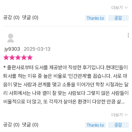
척 생경하게 와닿았음을... ( 한 30대, 40대 내담자인 줄 알았다)
문제나 다툼이 생기기 마련이다. 저자는 우리가 타인과의 갈등에
람과는 연결이 끊어졌을지라도, 정신의 적이 있는 것에 익숙해지
더보기
저자 본인도 여러 삶의 고민들을 안고 살았던 사람으로서 동질감
서 자유로울 수 없는 이유는 우리가 현상을 다르게 인식하기 때문
면 이후로도 계속 다른 적을 찾아내려 한다' 는 것이다. 그런 마음
공감 (
0
)
댓글 (0)
이 느껴졌다.자신을 괴롭히던 말과 글이 이제 자신의 생계를 책임
에 타인과의 갈등은 생길 수밖에 없는 것이라고 설명한다. 아무리
이 언제고 우리를 괴롭히는 것이었다. 죄책감과 원망 중 하나를
지고 있다는 문장에서...상실의 슬픔을 이겨내야 하는 대상이 아
비슷한 환경에서 살아왔다고 할지라도 사람마다 경험치와 접근
택해야 한다면, 죄책감을 택하라고 할 만큼 분노와 원망의 감정을
닌 함께해야 하는 감정으로 생각하자. 미워하거나 밀어내지 말고
방식이 다르므로 의견에 차이가 생기게 된다. 그러나 유념해야 할
메뉴
내려놓을 수 있어야 나도 자유로워진다. 인생에서 절대 변하지 않
고통과 슬픔과 친해지려 해보자 p211예술가, 심리 치료사, 상담
부분은 서로의 생각이 다르다고 해서 누군가의 의견이 반드시 타
jy9303
2025-03-13
는 것은 유일한 것이 '변화' 일만큼, 모든 인간은 끊임없이 변화한
가이신 저자!이 책! 심리치료사로 현장에서의 경험담 그 소중한
당하거나 옳다고 말할 수는 없다는 점이다. 따라서 누군가 '자기
다. 만약 이도저도 못한 상황에 처한다면 그때가 바로 변화할 때
사례는 내 삶의 해답이 된다. 삶의 의미를 찾아주는 책, 분야의 수
가 늘 옳다고 생각하는 사람'을 만난다면 머릿속에 비상벨을 울려
이며 새로운 시도를 해야할 때이다. 과거의 나의 모습에 안녕을
* 출판사로부터 도서를 제공받아 작성한 후기입니다.현대인들이
많은 책을 읽었지만 여전히 의미를 찾고 싶다면 지금 이 책!!덧:
야 한다고 조언한다. 이 세상에 늘 옳은 사람은 없으니 말이다. 또
고하고 나이들어가는 자신도 받아들이자. 인생에서 느끼는 상실
퇴사를 하는 이유 중 높은 비율로 '인간관계'를 꼽습니다. 서로 마
반드시 소중한 사람과 책 소감을 나눌 것!!
한 논쟁이 생기는 데는 대처 방식에 차이가 있다고 짚어준다. 문
의 감정은 떨쳐야 할 것이 아니라 늘 함께 가야하는 감정이다. 남
음이 맞는 사람과 관계를 맺고 소통을 이어가던 학창 시절과는 달
제가 생겼을 때 어떤 사람은 논리적인 생각에 의해 해결하려고 하
을 탓하기 전에, 자신을 먼저 돌아보자. 겸손한 자세로 상대를 대
리 사회에서는 나와 결이 잘 맞는 사람보다 그렇지 않은 사람들이
는가 하면, 어떤 이는 감정이 앞서고, 또 어떤 이는 행동이 우선시
하고, 나의 주장을 강요하는 인상을 주어서는 안된다. 논리를 무
비율적으로 더 많고, 또 각자가 살아온 환경이 다양한 만큼 삶을
된다는 것이다. 간단히 요즘 말로 하면, T와 F의 극명한 차이로
기삼아 잘잘못을 따지기 전에 이해와 공감을 쌓으려는 노력이 필
대하는 태도나 가치관에도 많은 차이가 있을 수 있을 텐데요. 불
생각하면 이해하기 쉽다. 작년에 T와 F들이 '이성 관계에서 문제
더보기
요하다. '받아들이고 내려놓음' 의 시간은 일상의 스트레스와 불
편한 사람과의 소통을 피할 수 있다면 대화를 하지 않으면 될 테
가 생겼을 때 해결 방안'에 대한 주제로 이야기한 적이 있었는데
공감 (
0
)
댓글 (0)
안을 다스리는 데도 도움이 된다. 나의 감정이라도 조금은 거리를
지만, 직장에서는 싫어도 혹은 나와 마음이 맞지 않은 성향의 사
의견이 분분했다. T들은 문제의 원인이 파악되면 수긍하고, 다시