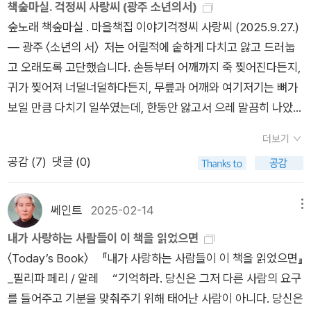
정된 틀에 자신을 가두기보다 스스로를 유연하게 탐구하고 성장
책숲마실. 걱정씨 사랑씨 (광주 소년의서)
버스가 들어온다. 짐칸에 싣고서 버스일꾼한테 꾸벅 허리를 숙인
해 나가는 태도가 필요하다고 조언한다. . 당신의 인생을 좀먹는
숲노래 책숲마실 . 마을책집 이야기걱정씨 사랑씨 (2025.9.27.)
다. 자리에 앉는다. 가늘게 한숨이 나온다. 여기까지 잘 날랐다.
사람들을 완전히 그리고 원칙적으로 차단해야한다는 건 분명한
― 광주 〈소년의 서〉 저는 어릴적에 숱하게 다치고 앓고 드러눕
시외버스 짐칸에 톡 실은 짐은 아늑히 쉬겠지. 나도 글붓짐하고
사실이자 명제다. 내 삶에서 내 삶을 시끄럽게 하는 사람들은 과
고 오래도록 고단했습니다. 손등부터 어깨까지 죽 찢어진다든지,
책 석 자락만 챙겼다. 그런데 첫 책을 펼치려 하니 바로 졸립다.
감하게 손절하고, 그 자리에 성공과 행복으로 채우고 끌어들여야
귀가 찢어져 너덜너덜하다든지, 무릎과 어깨와 여기저기는 뼈가
앉자마자 졸린 셈인가. 책을 좀더 읽고, 노래도 한두 꼭지 새로 쓰
한다. 그렇다면 한결 마음도 가벼워질 것이고, 인간관계로 고민인
보일 만큼 다치기 일쑤였는데, 한동안 앓고서 으레 말끔히 나았습
고, 하루글도 몇 쪽 쓰려고 했는데, 머리끝부터 발끝까지 졸음꽃
사람들도 복잡한 실타래를 한 번에 풀어내지 않을까? 그런 기대
니다. 길면 열두 달을 가기도 하지만, 오래 앓는 만큼 한결 튼튼히
이 흐드러진다. 아, 아, 아, 왼손에 쥔 책을 옆으로 밀친다. 오른손
더보기
감도 가져본다.출판사의 지원으로 작성되었습니다.
일어서더군요. 아이가 다칠 적에는 어버이로서 가슴이 철렁합니
에 쥔 붓을 제자리에 꽂는다. 왼손을 명치에 대고, 오른손을 배에
공감 (
7
)
댓글 (0)
다. 작게 다쳐도 크게 다쳐도 걱정하기 쉽습니다. 그러나 온누리
댄다. 두 손으로 속을 포근히 토닥이면서 숨부터 돌리자. 한숨 자
모든 아이는 걱정씨가 없이 태어납니다. 어버이가 곁에서 걱정하
고 나서 뭘 하든지 하자. 까무룩 꿈길로 가려는데 손전화가 덜덜
면 그제서야 “아, 이때에는 나도 걱정해야 하는구나?” 하고 받아
쎄인트
2025-02-14
메뉴
덜 춤춘다. 이웃님이 물어볼 말이 있다고 하신다. 가만히 듣고 들
들입니다. 어버이가 “그래, 그래, 푹 자고 쉬렴. 곧 낫는단다.” 하
내가 사랑하는 사람들이 이 책을 읽었으면
려준다. 다시 눈을 감는데 어느새 졸음꽃이 모두 졌다. 그런가?
고 웃으면, 아이도 “응, 푹 자고 일어날게.” 하고 말하면서 시나브
〈Today’s Book〉 『내가 사랑하는 사람들이 이 책을 읽었으면』
그렇다면 무엇부터 할까. 노래부터 한 꼭지 쓴다. 하루글을 두 꼭
로 깨어나요. 아프거나 다치거나 앓는 아이를 곁에 두면서 걱정
_필리파 페리 / 알레 “기억하라. 당신은 그저 다른 사람의 요구
지 쓴다. 책을 한 자락 읽는다. 책을 한 자락 더 읽는다. 새로 쓸 노
을 안 하거나 눈물을 안 보이기란 몹시 어려울 만합니다. 그리고,
를 들어주고 기분을 맞춰주기 위해 태어난 사람이 아니다. 당신은
래 한 꼭지는 밑틀만 짚어 놓는다. 하루글을 한 꼭지 더 쓴다. 석
아이 눈을 가만히 마주하면서 빙그레 웃고 오롯이 사랑이라는 빛