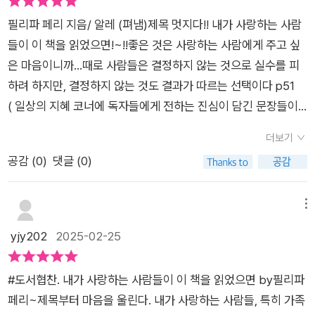
끼지 않아도 같은 부류가 아니어도 심지어 같은 의견을 가지고 있
초기 적응 방식과 신념체계를 이해하도록 돕는 것, 그리하여 각자
신을 가두며 살아간다면두려움과 불신으로 자신만의 정신과 건
지 않아도 된다. 하지만 나를 솔직하게 내보이며 내가 자신과 세
필리파 페리 지음/ 알레 (펴냄)제목 멋지다!! 내가 사랑하는 사람
'자기 인식'을 명확히 하는 것이 인간관계를 풀어가는 핵심임을
강, 사회적 활동만을 해치게 때문이다. 따라서 필요한 것은 관계
상을 어떻게 인식하는지, 어떻게 대응하고 느끼고 생각하는지 나
들이 이 책을 읽었으면!~!!좋은 것은 사랑하는 사람에게 주고 싶
알려주고 있어요. 이 책에서는 우리가 인간관계에서 겪는 갈등,
에 대한 변화와 수용인데 개선을 위해 극단적이지 않으며 현실적
누려는 의지는 필요하다. 그 결과 상대에게 영향을 받을 수 있다
은 마음이니까...때로 사람들은 결정하지 않는 것으로 실수를 피
오해, 집착, 스트레스, 트라우마 등등 온갖 문제들을 네 개의 질
인 대책은 서로 간의 이해에대한 경계를 자신이 확고히 하는 것이
는 점에도 마음을 열어놓아야 한다. 중요한 것은 상대의 감정을
하려 하지만, 결정하지 않는 것도 결과가 따르는 선택이다 p51
문, 즉 '우리가 어떻게 사랑하는가, 우리는 어떻게 다투는가, 우리
다. 사랑, 존중, 이해, 공감 등사람과의 신뢰를 바탕으로 이런 감
헤아리고 공감하는것, 그리고 나 또한 공감받는 것이다.다른 사람
( 일상의 지혜 코너에 독자들에게 전하는 진심이 담긴 문장들이
는 어떻게 변화하는가, 우리는 어떻게 자족감을 얻는가'로 추려서
정과 이해를 쌓아 갈려면 자신이 허용할 수 있는 부분과 수용할
과 진정으로 소통하려면 내가 되어야 한다고 생각하는 모습이나
많다. 그중 내게 꼭 필요한 문장이었다.선택을 미루거나 회피함으
다양한 사례와 함께 대처방법을 알려주고 있어요. 읽고 나니, 곁
수 없는 부분에 대한 확고한 기준이 필요하다. 자신의 이해치를
더보기
상대가 원한다고 생각하는 모습이 아닌 진짜 내 모습을 보여줘야
로써 그 상황에서 도망가려는 심리, 인간관계가 힘들 때 주로 내
에 있는 사람들이 더욱 소중하게 느껴졌어요. 자기 인식과 삶에
넘어 배려한다고 모든 것을 허용한다면 상대방은 자신의 프라이
공감 (
0
)
댓글 (0)
한다. 상대를 불편하게 할 위험을 감수하지 않는다면 나 자신을
가 쓰는 방법인데 결국 이런 행동도 결과가 따르는 선택임을 이
대처하는 능력은 사랑하는 마음을 통해서 싹트고 키워나갈 수 있
버시와 감정을 침해하기 때문이다. 각자의 상황과 조건도 틀리고
알릴 기회를 스스로 박탈하는 것과 같다. 나를 알리려면 나를 드
문장을 보고서야 깨닫다니ㅠㅠ)글쎄, 성인이 되어서 특별히 친구
어요. 있는 그대로의 나를 받아들이고 사랑할 것, 나 자신과의 관
서로에게 적합한 방식이 있겠지만 책이 강조하는 것은 확고한 이
러내야 하며 숨어있어서는 나를 절대 드러낼 수 없다. 나를 너무
관계에 대해서 심각하게 고민해 보지 않았다. 학창 시절에 두루
메뉴
계가 튼튼해야 타인과도 의미 있는 관계를 맺을 수 있어요. 좋은
해에 대한 기준과경계, 그것을 향한 행동의 변화라 강조하고 있
들어내어서일까 이 책으로 나를 다시 점검할 시간을 가져보게 된
잘 지내는 것처럼 보였지만 내적으로는 많은 갈등이 있었다. 그러
yjy202
2025-02-25
건 나눌수록 커지는 법, 좋은 책은 사랑하는 사람들과 함께 읽고
다. 다양한사람들의 카운셀링을 통한 올바른 인식과 솔루션을 말
다.
니까 보이는 것과 속마음이 서로 다른 나 같은 사람의 경우 인간
싶어요.
하는데 책의 제목과 달리 이해의 범주와 실행 가능여부는 책을 읽
관계는 쉽지 않다.저자가 여러 페이지를 할애하여 전하고자 하는
는 독자에게 있다고 한다. 타인의 영향으로 성장하고 저해 받는
#도서협찬. 내가 사랑하는 사람들이 이 책을 읽었으면 by필리파
말은 그 어떤 형태의 인간관계 행동방식도 선과 악으로 나눌 수
자신의 역량, 이 또한 관계에서비롯되는데 이는 혼자서 할 수 없
페리~제목부터 마음을 울린다. 내가 사랑하는 사람들, 특히 가족
없으며 존중받아야 하는 선택이라는 점. 초등학교 때 친구와 오랜