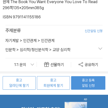
원제 The Book You Want Everyone You Love To Read
296쪽
135*205mm
385g
ISBN 9791141155186
주제분류
신간알림 신청
자기계발
>
인간관계
>
인간관계
인문학
>
심리학/정신분석학
>
교양 심리학
선물하기
공유하기
중고
중고
중고 등록
알라딘에 팔기
회원에게 팔기
알림 신청