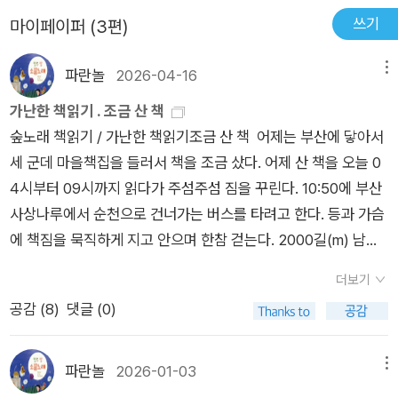
었으면》을 읽기를 권한다고 말한다. 타인과의 관계에서 문제가
귀를 닫은 상사, 미묘한 차별적 언행으로 자신감을 깎아내리며 내
쓰기
존감이 낮아지는 것이라 생각했던 것과는 달리, 저는 제 자신이
마이페이퍼 (3편)
생겼을 때는, 나의 감정을 살펴보고, 어떤 지점에서 갈등이 생겼
가 딛고 있는 바닥이 땅인지 늪인지조차 혼란스럽게 만들 정도로
가진 고유의 색을 내려놓은 채로 타인이 저에게 바라는 모습의 그
는지는 짚어봐야 한다. 누군가가 불편함을 참고 한 사람에게 맞추
교묘한 괴롭힘을 일삼는 사람들때문에 괴로움을 겪고 있는 사람
파란놀
2026-04-16
메뉴
틀에 제 자신을 끼워 맞추려 하다 보니 제가 원하지 않았던 일도
다 보면 언제 가는 불만이 수면 위로 나올 수밖에 없기 때문이다.
이라면 이 책이 분명 도움이 될 것이라는 기대감을 가져도 괜찮을
억지로 하게 되고, 억지로 하게 되다 보니 일의 능률은 당연히 떨
가난한 책읽기 . 조금 산 책
그러나 자기주장은 하되, 누가 옳고 그른지 시시비비를 가리기보
것이라 생각한다. 솔직히 지금도 관계에 있어서 고민하는 사람들
어질 수밖에 없었고, 그 상황들이 계속해서 악순환이 되면서 스트
숲노래 책읽기 / 가난한 책읽기조금 산 책 어제는 부산에 닿아서
다는 남 탓을 하기 전에 나를 돌아보고, 상대방이 어떤 우선순위
이 분명 있을 것이다. 아마존에서 베스트셀러 1위에 오를 정도로
레스를 유발했던 거였어요. 선생님의 말씀처럼, 내가 원하는 것은
세 군데 마을책집을 들러서 책을 조금 샀다. 어제 산 책을 오늘 0
로 문제를 대처하는지 파악한다면 문제 해결이 조금은 쉬워지지
완성도가 좋은 도서라고 본다. 그리고 어느 것 하나도 놓쳐서는
무엇이고, 이루고 싶은 것은 무엇이었는지, 그리고 내가 일을 통
4시부터 09시까지 읽다가 주섬주섬 짐을 꾸린다. 10:50에 부산
않을까.만일 관계에 불화가 생겼을 때 원만한 해결점을 찾기보다
안 될 내용들이 가득하다. 저자는 우리가 모두 계속해서 성장하는
해 성취하고 싶은 목표는 어떤 것인가 등등 스스로에 대한 질문을
사상나루에서 순천으로 건너가는 버스를 타려고 한다. 등과 가슴
상대를 이기고 싶은 마음이 크다면 그 사람이 정말 내게 소중한
존재임을 강조하고 있다. 우리는 절대 완성된 상태로 고정되지 않
던져보면서 제 자신을 이해하다 보니 점차 제 삶에서도 즐거움을
에 책짐을 묵직하게 지고 안으며 한참 걷는다. 2000길(m) 남짓
사람인지 곰곰이 생각해 봐야 할지도.
으며, 다양한 이론과 관점을 살펴보며 특정 시점에서 자신에게 가
발견할 수 있었고, 긍정적인 마음이 세상을 더 좋게 바라볼 수 있
일까. 서면에서 갈아타는데 길을 잘못 들어서 조금 헤매고 빙그르
장 적합한 방식을 찾아내는 것이 중요하다고 말한다. 이 책에 소
더보기
는 용기를 만들어주었거든요.그러니, 지금 당장 마음이 힘들다고
르 돈다. 살짝 땀방울이 돋고, 등허리랑 팔뚝이 조금 결린다. 밖으
개된 이론들은 당신의 신념 체계와 삶의 방식을 점검하고, 어떤
해서 나 자신을 내려놓기보다는, 나의 내면의 소리에 조금 더 귀
공감 (
8
)
댓글 (0)
로 나오니 햇볕이 뜨끈하고 햇살이 눈부시고 햇빛이 환하다. 맞이
것을 유지하거나 바꿀지 결정하는 데 도움을 준다. 또한, 새로운
기울이면서 나에 대해 알아갈 수 있는 시간도 적절하게 필요한 것
칸에 등짐과 책짐을 부린다. 종이를 끊는다. 숨을 돌리고서 발바
행동과 소통 방식을 실천하는 습관을 통해 타인과의 관계가 더욱
이라 생각이 됩니다.
닥과 발가락을 천천히 푼다. 어깨를 토닥이고 옆구리를 주무른다.
파란놀
2026-01-03
메뉴
행복하고 건강해질 수 있도록 돕는다. 결국, 성급한 진단이나 한
목과 머리를 꾹꾹 누르고, 눈 언저리도 살살 꼬집는다. 이제 순천