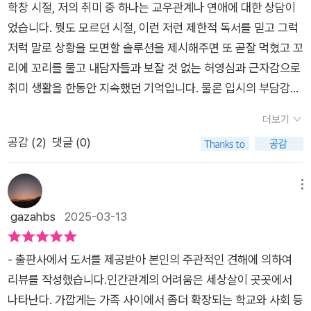
학창 시절, 저의 취미 중 하나는 교우관계나 연애에 대한 상담이
로 판단하게 된다면, 이러한 진단은 오히려 해로울 수 있는 것이
었습니다. 뭣도 모르던 시절, 이런 저런 제한적 독서를 믿고 그럭
다. 저자는 우리가 모두 계속해서 성장하는 존재임을 강조하고 있
저럭 말로 상황을 모면할 솔루션을 제시해주면 또 곧잘 먹혔고 꼬
다. 우리는 절대 완성된 상태로 고정되지 않으며, 다양한 이론과
리에 꼬리를 물고 내담자들과 보잘 것 없는 허영심과 근자감으로
관점을 살펴보며 특정 시점에서 자신에게 가장 적합한 방식을 찾
취미 생활을 한동안 지속했던 기억입니다. 물론 입시의 부담감이
아내는 것이 중요하다고 말한다. 이 책에 소개된 이론들은 당신의
라는 외부적 이유와 말빨이 딸린다는 내부적이고 실질직인 이유
신념 체계와 삶의 방식을 점검하고, 어떤 것을 유지하거나 바꿀지
더보기
로 상담소는 그렇게 문을 닫고야 말았습니다.이 책, <내가 사랑
결정하는 데 도움을 준다. 또한, 새로운 행동과 소통 방식을 실천
공감 (
2
)
댓글 (0)
하는 사람들이 이 책을 읽었으면>을 읽고서 가장 먼저 떠올린 것
하는 습관을 통해 타인과의 관계가 더욱 행복하고 건강해질 수 있
은 그 학창시절 철없던 상담소장(?)의 시간이었고, 이 책이었다
도록 돕는다. 결국, 성급한 진단이나 한정된 틀에 자신을 가두기
면 그 취미생활을 가장한 나름의 심리적 휴양지는 더 오래 영속할
메뉴
보다 스스로를 유연하게 탐구하고 성장해 나가는 태도가 필요하
수도 있었겠다 하는 즐거운 상상이었습니다. “나는 이 책이 당신
다고 조언한다. “당신은 지금 모습 그대로도 괜찮은 사람이다!”
gazahbs
2025-03-13
의 초기 적응 방식과 신념 체계를 이해하고 도움이 되는 부분과
자기계발 분야의 대가이자 《자신감 수업》의 저자 수잔 제퍼스는
업데이트가 필요한 부분을 더 잘 인식하는데 도움이 되었으면 한
“당신은 있는 그대로도 충분히 훌륭하며 매 순간 배우고 성장하
- 출판사에서 도서를 제공받아 본인의 주관적인 견해에 의하여
다.” -p.011저자가 서론에서 밝혔 듯, 책은 다양한 고민상담의 이
는 강하고 다정한 사람이다”라고 말했다. 혹시 지금, 내가 되어야
리뷰를 작성했습니다.인간관계의 어려움은 세상살이 곳곳에서
슈들에 답하는 형식으로 카테고리로 구분된 괜찮은 심리상담 지
한다고 생각하는 모습이나 타인이 기대한다고 믿는 모습을 위해
나타난다. 가깝게는 가족 사이에서 좀더 확장되는 학교와 사회 등
침서이자, 독자 개개인의 자기인식과 인간관계의 양과 질을 개선