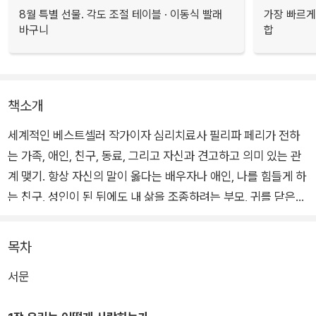
8월 특별 선물. 각도 조절 테이블 · 이동식 빨래
가장 빠르게
바구니
합
책소개
세계적인 베스트셀러 작가이자 심리치료사 필리파 페리가 전하
는 가족, 애인, 친구, 동료, 그리고 자신과 견고하고 의미 있는 관
계 맺기. 항상 자신의 말이 옳다는 배우자나 애인, 나를 힘들게 하
는 친구, 성인이 된 뒤에도 내 삶을 조종하려는 부모, 귀를 닫은
상사, 미묘한 차별적 언행으로 자신감을 깎아내리며 내가 딛고 있
는 바닥이 땅인지 늪인지조차 혼란스럽게 만들 정도로 교묘한 괴
목차
롭힘을 일삼는 사람들이 주위에 있는가? 혹은 이런 괴로움을 겪
서문
는 사람이 곁에 있다면, 이 책을 읽어보자.