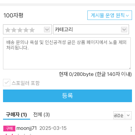
또한 사람이 지닌 선한 본성에 관한 믿음을 잃지 않아야 한다는
것을 조언한다. 모든 사람이 나쁜 것은 아니며, 일부는 좋은 사람
100자평
게시물 운영 원칙
이며 그런 사람들과의 관계는 재밌고 흥미로울 수 있다는 것이다.
카테고리
또 두려움을 극복하고 타인과의 관계를 맺는 데 있어 매우 중요한
것은 무엇보다도 나와 타인 사이 경계를 세우는 것이라고 저자는
강조한다. 경계를 설정하는 것은 단순히 선을 긋는 것 이상의 의
미를 지닌다. 타인에게 왜 이러한 경계가 필요한지 분명히 알려주
는 것은 자신을 존중하고 사랑하는 방법이기도 하다. 만약 다른
사람들이 나의 경계를 잘 이해하고 이를 존중하려고 노력한다면
현재
0
/280byte (한글 140자 이내)
굳이 내가 허용할 수 있는 것과 없는 것을 명확히 설명하려 하지
스포일러 포함
않아도 되며, 굳이 그 선을 넘는 사람들에게까지 친절하게 대할
등록
필요도 없다. 진정으로 친절을 베풀어야 할 대상은 바로 나 자신
이다. 경계를 세우고 자신의 욕구를 충족시키며, 자신의 목표를
구매자 (1)
전체 (3)
이루기 위해 노력한다면 자연스럽게 자신을 알고 존중하며 사랑
하는 법을 배우게 된다. 그리고 나 자신을 존중하고 사랑하는 태
moonjj71
2025-03-15
메뉴