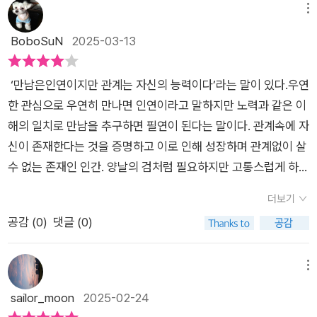
스타그램 #인간관계 #심리학책#도서제공 #서평단리뷰
다는 것, 내가 정의하는 좋은 조언이란 상대가 알고 있었지만 명
로 하되 외부적으로 그 관계를 확대해 나가야 할 것이다.
다움의 일부이다. 집단 내에서 자기 자리를 찾는 일은 정체성과
메뉴
확하게 표현하지 못했던 것을 말로 정리해주는 것이다. 늘 옳은
소속감을 형성하는데 중요한 역할을 할 수 있다.집단에 속해 있는
BoboSuN
2025-03-13
사람은 없다. 나도 늘 옳지는 않다. 자기가 늘 옳다고 생각하는 사
것이 매우 중요한 것도 자신이 소외됐다는 사실을 알면 마음이 힘
람을 만나면 머릿속에 비상벨이 울려야 한다. 늘 옳은 사람은 우
들 수 있는 것도 이런 이유 때문이다.사례를 통해 그동안 생각하
리를 어떻게든 늘 틀린 사람으로 만들며 유쾌하지 않은 상황을 만
‘만남은인연이지만 관계는 자신의 능력이다’라는 말이 있다.우연
고 지냈던 것이 다르게 와 닿는다. '자기들끼리 똘돌 뭉쳐 다니
든다. ... 우리는 모두 실수를 하지만, 실수가 곧 나인 것은 아니다.
한 관심으로 우연히 만나면 인연이라고 말하지만 노력과 같은 이
는'것으로 보고 모두 경쟁심이 강하다고 생각한다. 자기가 아닌
실수를 배워야 이어서 새로운 실수를 할 수 있다. ... 우리는 모두
해의 일치로 만남을 추구하면 필연이 된다는 말이다. 관계속에 자
다른 사람들의 행동을 분석하면서 인간관계를 넓히기 위해 자신
겉으로 드러나는 허울뿐인 행동에 매달리는 것보다 취약성을 깨
신이 존재한다는 것을 증명하고 이로 인해 성장하며 관계없이 살
이 아무것도 할 수 없는 이유에 대해 핑계대고 있다. 하지만 남의
닫는 것에서 더 큰 힘이 생긴다는 점을 배워야 하는 연약한 존재
수 없는 존재인 인간. 양날의 검처럼 필요하지만 고통스럽게 하는
행동은 통제할 수 없어도 자기행동은 통제할 수 있으므로 가장 좋
다. ... 진부한 말처럼 들릴지도 모르지만, 인생에서 즐거움을 찾
것도 관계이다. 하지만관계를 통해 힘들어 하는 우리에게 필요한
은 시작점은 자신이 문제에 어떻게 일조했는지 생각해보는 것이
더보기
는 것은 우리가 우선순위에 두어야 할 일이다.' (12-15p)우리는
것은 확고한 끊고 맺음이 아닌 나아지려는 시도 개선임을 명심해
다. 소속된 집단이 없다는 사실은 이 상황에 어떤 영향을 줄까?
공감 (
0
)
댓글 (0)
현명한 조언을 듣고 싶어하면서도 누군가 먼저 조언을 해주는 건
야 한다. 자신에겐관대하며 바뀌지 않고 세상이 자신을 향해 세상
어떤 생각이 사람들과 어울리기에 자신이 너무 우월하거나 너무
원치 않아요. 흔한 꼰대의 잔소리로 들리기 때문일 거예요. 저자
이 바뀌길 원하는 것이 사람이다. 그래서 사람들은 상처받는원인
열등하다는 느낌을 들게 할까?사람들과 연결되려면 용기를 내어
가 정의하는 좋은 조언에 대한 내용이 크게 와닿더라고요. 상대가
이 자신이 아닌 타인에게 있다 전가하고 세상에 대해 폐쇄적으로
메뉴
마음을 열고 속내를 털어놓을 수 있어야 하며, 다른 사람이 같은
모르는 것을 지적해주는 게 아니라 이미 알고 있는 것을 말로 정
방어적으로 대하며 고립적으로 산다. 하지만이는 절대적인 해법
sailor_moon
2025-02-24
행동을 할 때 지지해줄 수 있어야 한다. 같은 감증을 느끼거나 느
리해주는 것, 더 나아가 심리학 지식과 기법을 적용하여 개인의
이 될 수 없다. 똑같은 관계가 이어질 거라 예측하여 계속해서 자