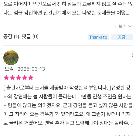
진짜 나의 모습을 숨기고 있지 않은가? 그러나 기억하라. 당신은
으로 이어지며 인간으로서 전혀 남들과 교류하지 않고 살 수는 없
할 명쾌한 네비게이터가 될 만합니다. 최근 <나는 솔로>라는 짝
지금 모습 그대로도 괜찮은 사람이다. 자신을 드러내는 것이 두렵
다는 점을 감안하면 인간관계에서 오는 다양한 문제들을 어떻게
짓기 프로그램에 출연한 한 남자 출연자는 ‘내가 이렇게나 너를
고, 그것이 어떻게 받아들여질지 확신이 없더라도 솔직하게 표현
하면 좋을까하는 고민은 인생과 쭉 함께 할 것이라 생각한다. 그
사랑하고 이렇게나 열심히 너에게 어필하는데 어떻게 나에게 감
더보기
해보라. 자기 자신 그대로 살아가는 것에 익숙해지고, 용기를 내
렇기에 정답은 없겠지만 조금이나 도움이 될 현명한 조언 내지는
정을 표현하지 않고 나를 선택하지 않느냐’는 일방적인 태도로 눈
어 마음을 나누어보자. 그렇게 할 때, 놀라운 변화를 경험할 수 있
공감 (
1
)
댓글 (0)
충고일 수도 있는 이야기를 담은 『내가 사랑하는 사람들이 이 책
길을 끌었습니다. 경험의 부족도 있겠지만 무엇보다 자기 객관화
을 것이다. 관계가 개선되고, 소통이 원활해지고, 삶이 더 평온하
을 읽었으면』은 분명 여러모로 도움이 될 책이다.책은 다방면에
혹은 자기인식의 결여가 가장 근본적인 문제의 이유로 보였습니
고 흥미로워지며, 사람들과 더 가까워진 기분을 느끼게 될 것이
걸쳐서 우리가 관계에서 겪는 문제와 그 문제를 현명하게 해결할
메뉴
다. 내가 어디에 있는지, 내가 어디로 가려고 하는지, 그러기 위해
다. 있는 그대로의 나를 받아들이는 것은 더 나은 삶으로 나아가
수 있는 조언들을 제시하는데 가장 먼저 타인과의 사랑, 나를 사
오즐
2025-03-13
서 내가 하는 행동은 어떠한지,를 분명하게 스스로 바라볼 수 없
는 첫걸음이다. 당신은 이미 충분히 괜찮은 사람이다!
랑하는 것에 대한 조언을 통해서 우리가 왜 사람들과 연결되기를
을 때의 상황에 좋은(?) 시뮬레이션이었다 싶었습니다. “나는 자
원하고 또 이런 과정에서 생기는 문제는 무엇이며 어떻게 해결해
극적인 사랑에 중독된 사람들에게 당신의 이상형은 당신에게 이
[ 출판사로부터 도서를 제공받아 작성한 리뷰입니다. ]유명한 강
야 하는지를 알려주며 이는 스스로에 대한 어떤 자신감 내지는 자
상적인 사람이 아니라는 말을 종종 한다. 파트너를 고르는 것은
사의 강연에는 늘 사람들이 몰리는데 그만큼 인생 조언을 원하는
존감으로 이어지며 단단한 자기감을 유지해야 한다고 말한다. 또
커튼을 고르는 것과 다르다.” -p.058, ‘집착은 사랑이 아니다.’
사람들이 많다는 의미겠지요. 근데 강연을 듣고 싶지 않은 사람들
실제 우리가 생활 속에서 마주하게 되는 분쟁 내지는 갈등 상황을
中서론에서 밝힌 이 책의 분명한 목적에 걸맞게, 다양한 관계문
이 그 자리에 오는 경우가 꽤 있더라고요. 왜 그런가 봤더니 억지
보여주며 각각에 대해 어떻게 대처해야 하는지를 보여주는데 흥
제를 챕터로 구분하고, 또 다양한 사례들을 거론하며 이에 대한
로 끌려온 거였어요. 맨날 혼자 듣고 노력해봐야 상대는 몰라주니
미로운 점은 개인 생활과 직장 생활을 나눠서 이야기한다는 것이
솔루션을 제시합니다. 그렇게 진행된 상담의 결과물로 중간중간
까, 서로의 문제점이 무엇인지 같이 듣고 판단해보자는, 일방의
며 논쟁의 사례를 7가지를 통해서 좀더 구체적으로 접근하고 있