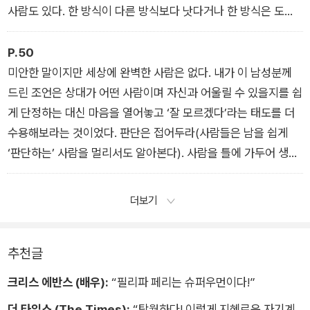
사람도 있다. 한 방식이 다른 방식보다 낫다거나 한 방식은 도덕
적이고 다른 방식은 그렇지 않다는 말이 아니라, 우리가 각자 자
연스럽게 느끼는 삶의 방식이 서로 다르다는 것이다.
P.50
미안한 말이지만 세상에 완벽한 사람은 없다. 내가 이 남성분께
드린 조언은 상대가 어떤 사람이며 자신과 어울릴 수 있을지를 쉽
게 단정하는 대신 마음을 열어놓고 ‘잘 모르겠다’라는 태도를 더
수용해보라는 것이었다. 판단은 접어두라(사람들은 남을 쉽게
‘판단하는’ 사람을 멀리서도 알아본다). 사람을 틀에 가두어 생각
하는 것을 피하라. 게다가 당신의 이상형은 당신에게 이상적인 사
람이 아닐지도 모른다.
더보기
추천글
크리스 에반스 (배우):
“필리파 페리는 슈퍼우먼이다!”
더 타임스 (The Times):
“탁월하다! 이렇게 지혜로운 자기계