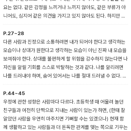
든다.
요는 없다. 같은 감정을 느끼거나 느끼지 않아도, 같은 부류가 아
니어도, 심지어 같은 의견을 가지고 있지 않아도 된다. 하지만 나
를 솔직하게 내보이며 내가 자신과 세상을 어떻게 인식하는지, 어
떻게 대응하고 느끼고 생각하는지 나누려는 의지는 필요하다. 그
P.27~28
결과 상대에게 영향을 받을 수 있다는 점에도 마음을 열어놓아야
다른 사람과 진정으로 소통하려면 내가 되어야 한다고 생각하는
한다. 중요한 것은 상대의 감정을 헤아리고 공감하는 것, 그리고
모습이나 상대가 원한다고 생각하는 모습이 아닌 진짜 내 모습을
나 또한 공감받는 것이다.
보여줘야 한다. 상대를 불편하게 할 위험을 감수하지 않는다면 나
자신을 알릴 기회를 스스로 박탈하는 것과 같다. 나를 알리려면
나를 드러내야 하며, 숨어 있어서는 나를 절대 드러낼 수 없다. 내
가 상대의 눈에 어떻게 비칠지 불안해하는 마음은 대개 소통에 방
해가 된다. 이런 불안을 피하는 방법은 만난 상대에게 관심을 가
P.44~45
지는 것으로 불안을 대체하는 것이다. 즉 초점을 자의식에서 상대
우정에 관한 성향은 사람마다 다르다. 초등학생 때 어울려 놀던
를 향한 호기심으로 옮기라는 뜻이다. 이렇게 하면 사람 때문에
친구들과 여전히 단짝으로 지내는 사람이 있는가 하면, (한때 잘
진이 빠지기보다는 사람 덕분에 기뻐하는 일이 더 쉬워진다.
알았던 사람을 우연히 마주치면 기뻐할 수는 있겠으나) 현재 함
께 생활하고 있는 사람들과 더 돈독한 관계를 맺는 쪽으로 기우는