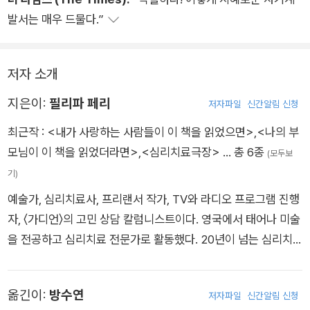
발서는 매우 드물다.”
저자 소개
지은이:
필리파 페리
저자파일
신간알림 신청
최근작 :
<내가 사랑하는 사람들이 이 책을 읽었으면>
,
<나의 부
모님이 이 책을 읽었더라면>
,
<심리치료극장>
… 총 6종
(모두보
기)
예술가, 심리치료사, 프리랜서 작가, TV와 라디오 프로그램 진행
자, 〈가디언〉의 고민 상담 칼럼니스트이다. 영국에서 태어나 미술
을 전공하고 심리치료 전문가로 활동했다. 20년이 넘는 심리치
료 경험을 바탕으로 대중이 친숙하게 느끼는 방식으로 쓰고 말하
는 능력이 탁월하다. 그의 첫 번째 책 《필리파 페리 박사의 심리
옮긴이:
방수연
저자파일
신간알림 신청
치료극장》은 여러 언론 매체를 통해 심리치료 과정을 완벽하게