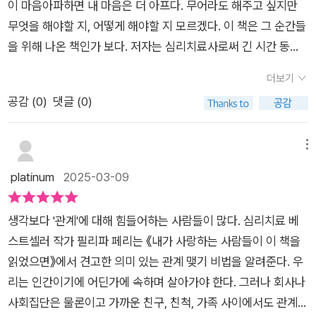
고 연결되는 타인이 있어야만 가능하다고 한다. 타인을 설득하기
이 마음아파하면 내 마음은 더 아프다. 무어라도 해주고 싶지만
인간관계를 유지하는 사람도 있고 새로운 환경에서 만난 친구와
보단자신이 변화하여 타인의 동기부여와 같은 행동촉구의 계기
무엇을 해야할 지, 어떻게 해야할 지 모르겠다. 이 책은 그 순간들
관계를 형성하는 사람도 있다. 그 어느 쪽이든 옳고 나쁨 판단의
를 만들어야 하는데 이를 통제하는 것은 오롯이 자신에게 달려
을 위해 나온 책인가 보다. 저자는 심리치료사로써 긴 시간 동안
대상이 아니라는 점이다.'최선 추구자'와 '만족 추구자'라는 두 유
있다. 따라서관계의 중요성과 인식을 위해선 타인에게 무작정 맞
많은 이들과 상담하면서, 그들에게서 공통점을 발견했다고 한다.
형에서 나는 #최선추구자 ㅋㅋㅋ 스스로를 참 피곤하게 하는 스
더보기
추어 가기보단 경계를 바탕으로 자신을 표현하고 직언과 같은 적
자신의 힘든 점을 상담하는 데, 타인에 관한 이야기를 많이 한다
타일...반복되는 일상을 살다 보면 삶이 가만히 멈춰있다거나 영
공감 (
0
)
댓글 (0)
절한 말을 해야 한다. 그래야 소통과 공감이 원활해 지며 트러블
는 것이다. 그러나 잘 생각해보면 우리는 자기자신만 조절할 수
원히라는 것이 있다는 착각이 들 수 있지만, 사실 인생에서 변하
이 아닌 안정과 평화로 충만해지기 때문이다. 충분히잘해 왔고 잘
있지, 타인을 통제할 수는 없다. 다양한 인간들이 어우러져 사는
지 않는 것은 단 하나, 바로 변화뿐이다. 아기가 아이가 되고, 아
하는 당신에 대한 확고한 신념과 자아, 올바른 이해를 바탕으로
이 세상에서 우리는 끊임없이 사랑하고 다투며, 그 과정에서 성장
메뉴
이가 어른이 되고, 어른이 나이가 들고, 그러다 보면 삶은 끝난다.
타인에게 정확히 전할 수있다면 당신의 삶은 이상적인 방향으로
하고 의미를 찾아간다. 내가 마음을 주는 사람이 내가 원하는 만
platinum
2025-03-09
인생이 어떤 굴곡진 궤도를 그리든 간에 변하는 예외 없는 단 하
나아갈 거라 저자는 말하고 있다. 유형별로 자신을 말하고 사람
큼 혹은 내가 준 만큼 날 사랑해주지 않는 일은 비일비재하다. 서
나의 보편 법칙이다 p157상담의 다양한 사례에서 성인 독자들이
을 평가하는 시대, 우리에게 필요한 것은진단이 아닌 상황에 대한
로서로 상처를 주고 상처받는다. 인간은 본능적으로 타인에게 의
할 수 있는 여러 고민을 엿볼 수 있었다. 물론 해결 방식이 궁금하
생각보다 '관계'에 대해 힘들어하는 사람들이 많다. 심리치료 베
인식과 대처능력이 아닌가 말한다. 편향적인 프레임으로 무조건
지하고 연결되기를 갈망한다. 그러나 연결은 부족하면 외롭고, 과
지만 상담사는 신이 아니기에 굳이 해결할 수 없는 고민이라 하더
스트셀러 작가 필리파 페리는 《내가 사랑하는 사람들이 이 책을
거부보단 사소한인식의 전환과 확고한 주관을 세움으로 우리 삶
하면 집착이 될 수 있기에 위험하다. 우리가 이루는 '관계' 는 힘겨
라도 도움이 될 수 있다. 아! 남들도 이런 고민을 하는구나라는 안
읽었으면》에서 견고한 의미 있는 관계 맺기 비법을 알려준다. 우
은 변화하고 긍정적으로 나아갈 것이라 말한다.
운 것이라 그 안에서 균형을 잘 찾아야 한다. 세상 어디에도 완벽
도감!!사랑에 관한 거의 모든 고민, 이 부분에서 우리의 폐쇄적인
리는 인간이기에 어딘가에 속하며 살아가야 한다. 그러나 회사나
한 것은 없고, 익숙하다고 해서 좋은 것도 아니다. 책에는 특히 인
성문화와 참 다르다는 생각을 했다. 70대 상담자의 성고민이 무
사회집단은 물론이고 가까운 친구, 친척, 가족 사이에서도 관계에
상적이고 무서웠던 말이 있었다. '과거에 자신에게 상처를 준 사