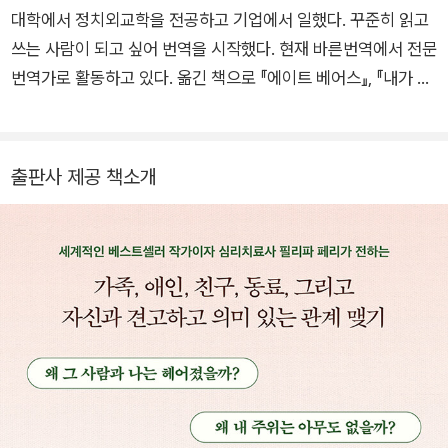
그려냈다는 찬사를 받았다. <가디언>, <옵서버>, <타임아웃>,
대학에서 정치외교학을 전공하고 기업에서 일했다. 꾸준히 읽고
<헬시 리빙> 등에 글을 기고하고 있으며, 그 외 여러 심리학 잡
쓰는 사람이 되고 싶어 번역을 시작했다. 현재 바른번역에서 전문
지에 칼럼을 쓰고 있다. 오래전부터 자선단체 ‘사마리탄즈’에서
번역가로 활동하고 있다. 옮긴 책으로 『에이트 베어스』, 『내가 사
우울증과 자살 예방 상담을, <레드 매거진>에서 독자의 고민 상
랑하는 사람들이 이 책을 읽었으면』, 『아이의 마음을 이해하고 싶
담을 하고 있다. 또한 프리랜서 작가이자 TV 및 라디오 프로그램
은 당신에게』, 『타인의 감정이 나를 지배하지 않도록』, 『이코노미
진행자, 다큐멘터리 제작자로도 활동 중이다. 페리의 베스트셀러
스트 2023 세계대전망』(공역)이 있다.
출판사 제공 책소개
인 《나의 부모님이 이 책을 읽었더라면》은 2019년 출간됐으며 4
5개의 언어로 번역됐다. 이외에 《인생학교: 정신》이 있다. 현재
알랭드 보통이 설립한 ‘인생학교’의 교사로 일하며 남편 그레이
슨, 고양이 케빈과 런던에서 살고 있다.