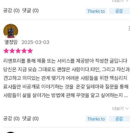
더보기
박스에 담겨진 ‘일상의 지혜’는 그것만으로 꽤 근사한 인간관계에
계획이었던 거죠. 손바닥도 마주쳐야 소리가 나고, 관계는 서로
는 점이 좋았다.해결되지 않는 관계 속 문제는 우리에게 상당한
공감 (
0
)
댓글 (0)
대한 아포리즘이자 실마리를 제공합니다. “감정을 관찰하되 내
노력해야 개선될 수 있잖아요. 바로 그 생각을 그대로 옮겨 놓은
압박감과 스트레스를 유발한다. 그러니 어떤 식으로든 해결해야
가 곧 그 감정이 되지는 말자. 감정에 완전히 압도되는 대신 감정
듯한 책 제목을 보고 읽어봐야겠구나 싶었어요.《내가 사랑하는
하는 것이 중요한데 흥미로운 점은 좋든 나쁘든 헤처나가야 한다
을 관찰할 수 있도록 중립적인 부분을 조금이라도 유지하자.” -
사람들이 이 책을 읽었으면》은 세계적인 심리치료사 필리파 페리
메뉴
는 것이다. 이에 대한 구체적인 방법이 제시되는데 사실 이런 상
p.224, ‘스트레스와 불안 다스리기’ 中그럼에도 불구하고, 누구
의 책이에요. 이 책은 '인생에서 중요한 모든 관계에 도움이 될 냉
열정맘
2025-03-03
황 속에서 말처럼 행동하기가 쉽지 않다는 것은 누구나 알겠지만
나 책 읽는 것 만으로 삶이나 관계가 바뀌고 개선되지 않음을 압
철하면서도 현명한 조언들'이 담겨 있는데, 저자의 서문을 읽으면
그럼에도 그 자리에 머물러 있는다면 아무런 해결도 되지 않는다
니다. 그것이 개별적 삶과 관계의 영역에 적용되고 시도될 때 비
서 진짜 현명한 조언이라는 걸 알아챘네요. 수년간 심리치료사,
는 것을 생각할 때 가능한한 적극적으로 대처할 필요가 있을 것이
리앤프리를 통해 제품 또는 서비스를 제공받아 작성한 글입니다
로소 시작되는 것임을 말입니다. 아무리 좋은 파트너나 멘토가 있
칼럼니스트로 일하며, 강연과 행사에서 수많은 질문을 받아왔던
다. 끝으로 결국은 타인과의 관계 속에서 만족감을 얻기 위해선
당신은 지금 모습 그대로도 괜찮은 사람이다.타인, 그리고 자신과
다고 해도 내가 나 스스로 무언가를 해볼 마음이 없다면, 시도하
저자는 이 책을 통해 답해주고 있네요.'사람들은 처음 상담받을
가장 먼저 자족감이 해소되어야 하는 것임을 알 수 있는데 스스로
견고하고 의미있는 관계 맺기가 어려운 사람들을 위한 책심리치
지 않는다면 그야말로 ‘호수에 비친 달 그림자를 쫓는 꼴’이 되고
때 다른 사람에 관해서만 이야기하고 싶어 한다. 나는 그들에게
가 단단한 사람이 될 필요가 있다는 생각이 든다. 이를 위해서 우
료사들만 비공개로 이야기하는 것을 온갖 딜레마와 질문을 통해
말겁니다. “자기 인식과 삶에 대처하는 능력을 키우는 것은 온종
다른 사람은 어떻게 할 수 없어도 자신은 통제할 수 있다고 말한
리는 스트레스와 불안, 트라우마를 해결해야 하고 스스로가 충족
사람들이 삶을 살아가는 방법에 관해 무엇을 알고 싶어하는지 파
일 자기 성찰에 몰두하는 것을 의미하지 않는다. 중요한 것은 내
다. 많은 사람이 이해하지 못하는 것이지만, 우리에게는 반응하고
감을 느낄 수 있게 하는 것을 찾아야 하며 종국에는 인생의 의미
악하고 몇 가지 해달을 제시하려고 노력한다. 인간은 더 넓은 세
가 느끼는 감정과 타인에게 미치는 영향에 책임을 지는 것이
대응하는 방식을 바꿀 힘이 있다. 우리는 우선순위와 신념체계,
더보기
를 찾아야만 결국 내가 나를 사랑하고 내가 관계 맺는 사람들과의
상에 속해 있다고 느끼기 위해 평생 연결이 필요한 존재라는 뜻,
다.” -p.283, ‘에필로그’ 中#내가사랑하는사람들이책을읽었으
습관적인 대응을 바꿀 수 있다. ... 나를 있는 그대로 드러낼 수 있
공감 (
0
)
댓글 (0)
사이에서도 현명한 대처가 필요할 것이라 생각하기에 이 책을 통
여기서 연결은 내게 사람과의 연결을 말하나, 생각,공간,사물과도
면 #베스트셀러 #필리파페리 #방수연옮김 #알레#관계심리 #책
고 내가 어떤 사람이 될 수 있는지 실험할 수 있는 환경이 필요하
해 스스로를 사랑하고 나를 중요하게 생각하는 것을 가장 바탕으
연결될 수 있다.인간은 타인과 연결되어 있다고 느끼는 것은 인간