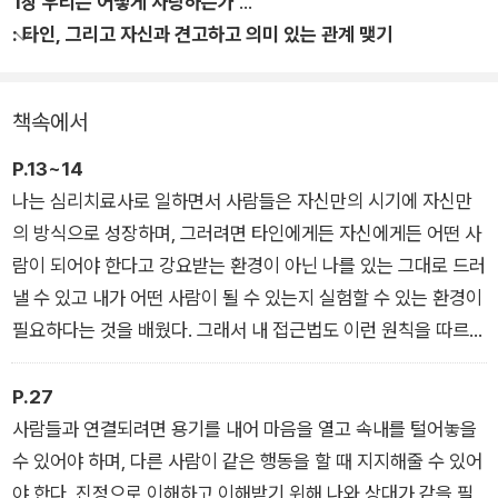
1장 우리는 어떻게 사랑하는가
인생에서 가장 중요한 것은 관계와 관계의 질이다. 100만 부가
: 타인, 그리고 자신과 견고하고 의미 있는 관계 맺기
판매된 세계적인 베스트셀러《나의 부모님이 이 책을 읽었더라
면》의 저자이자 심리치료사인 필리파 페리가 공감을 바탕으로 인
생에서 중요한 관계를 관리할 수 있는 방법을 제시한다. 가족, 애
책속에서
인, 친구, 동료와의 관계는 물론이고, 무엇보다도 자기 자신과의
관계를 균형 있게 유지하는 법을 배우면, 삶이 던지는 다른 까다
P.13~14
로운 문제들도 훨씬 더 쉽게 풀어갈 수 있을 것이다.
나는 심리치료사로 일하면서 사람들은 자신만의 시기에 자신만
의 방식으로 성장하며, 그러려면 타인에게든 자신에게든 어떤 사
람이 되어야 한다고 강요받는 환경이 아닌 나를 있는 그대로 드러
낼 수 있고 내가 어떤 사람이 될 수 있는지 실험할 수 있는 환경이
필요하다는 것을 배웠다. 그래서 내 접근법도 이런 원칙을 따르고
있다. 내가 정의하는 좋은 조언이란 상대가 늘 알고 있었지만 명
확하게 표현하지 못했던 것을 말로 정리해주는 것이다. 늘 옳은
P.27
사람은 없다. 나도 늘 옳지는 않다. 자기가 늘 옳다고 생각하는 사
사람들과 연결되려면 용기를 내어 마음을 열고 속내를 털어놓을
람을 만나면 머릿속에 비상벨이 울려야 한다. 늘 옳은 사람은 우
수 있어야 하며, 다른 사람이 같은 행동을 할 때 지지해줄 수 있어
리를 어떻게든 늘 틀린 사람으로 만들며 유쾌하지 않은 상황을 만
야 한다. 진정으로 이해하고 이해받기 위해 나와 상대가 같을 필