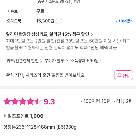
(중구 서소문로 89-31 )
변경
배송료
무료
오디오북
15,300원
미리듣기
알라딘 만권당 삼성카드, 알라딘 15% 청구 할인
최대 1만원 또는 2만원 할인(전월 30만원 또는 60만원 이용 시) / 카드
발급월 +1개월까지는 전월 실적이 없어도 최대 1만원 혜택 제공
카드/간편결제 할인
무이자 할부
소득공제 690원
관심 저자, 시리즈의 출간 알림을 받아보세요
신청
9.3
100자평 10편
리뷰 2편
세일즈포인트
1,906
양장본
236쪽
128*188mm (B6)
330g