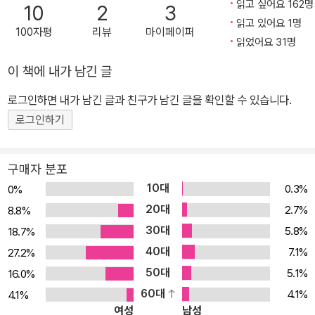
은 기억 그 자체에 닿기 위해 김숨이 공들여 만든 ‘낯선’ 감각의 토대
읽고 싶어요 162명
10
2
3
라는 사실을 알게 된다. 이토록 생생한 감각을 통해 김숨은 막연한 상
읽고 있어요 1명
100자평
리뷰
마이페이퍼
상 속 시각장애인의 삶, 그 편견과 선입견 너머로 우리를 이끈다. 그곳
읽었어요 31명
은 김숨이 작가의 말을 통해 “당신은 눈먼 제가 보지 못하는 것들을
이 책에 내가 남긴 글
제게 보여 주었습니다.”라고 고백한 것처럼, 시각 중심의 관점으로는
로그인하면 내가 남긴 글과 친구가 남긴 글을 확인할 수 있습니다.
절대 보지 못했던 또 다른 세계이다. 오직 어둠뿐이라 상상했던 그곳
로그인하기
에서 우리는 미처 알지 못했던 생의 감각과 기쁨을 보는 새로운 눈을
뜬다. 사랑하는 이들의 살냄새, 영원히 잊히지 않을 목소리, 길을 잃을
때마다 마치 ‘나를 위해 예비한 듯’ 도움을 내미는 익명의 손길로 삶을
구매자 분포
기억하고 바라보는 눈을. ■ ‘보다’의 확장 ― 시각 중심적 편견을 넘
10대
0.3%
0%
어 『무지개 눈』의 인물들은 ‘본다’. 특수학교에서 만난 또래 전맹인 언
20대
2.7%
8.8%
니가 “너 밥 먹는 거 보니까 숟가락으로 먹더라. 우리는 사람들을 못
30대
5.8%
18.7%
보지만 사람들은 우리를 봐.”(26쪽)라고 말하듯이, 그리고 전맹인 친
40대
7.1%
27.2%
구가 또 다른 친구의 새를 이야기하며 “파, 우린 도의 새를 봤어.”(19
50대
5.1%
16.0%
8쪽)라고 말하듯이. “빛조차 본 적 없는” 전맹인의 “봤어.”라는 말 앞
60대
4.1%
4.1%
에 우리는 거듭 멈칫하게 된다. 이 멈칫거림은 무엇일까? ‘보다’는 사
여성
남성