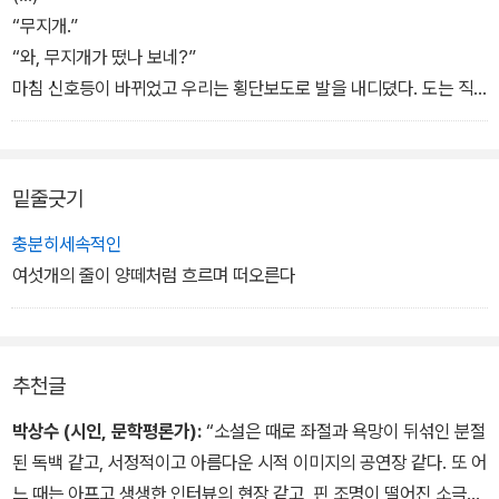
“무지개.”
상상은 내 머리가 아닌 손에서 펼쳐진다.
“와, 무지개가 떴나 보네?”
― 「검은색 양말을 신은 기타리스트」
마침 신호등이 바뀌었고 우리는 횡단보도로 발을 내디뎠다. 도는 직
선을 그리지 못하고 사선을 그리며 횡단보도를 건넜다. 도는 무지개
를 본 적 없지만 그게 뭔지 책에서 봐서 알았다.
내가 보고 있던 무지개가 하늘에 뜬 무지개가 아니라는 걸, 내 흔들리
밑줄긋기
는 눈동자에 뜬 무지개라는 걸 나는 도에게 말하지 않았다. 내 오른쪽
눈동자에 눈물이 고이고 햇빛이 사선으로 비쳐 들면 무지개가 뜬다.
충분히세속적인
눈동자가 진동 속에 있는 데다 사시여서, 햇빛이 눈동자에 맺힌 눈물
여섯개의 줄이 양떼처럼 흐르며 떠오른다
방울을 통과할 때 굴절과 반사가 일어나며 무지개가 뜨는 걸 거다.
― 「무지개 눈」
추천글
박상수 (시인, 문학평론가):
“소설은 때로 좌절과 욕망이 뒤섞인 분절
된 독백 같고, 서정적이고 아름다운 시적 이미지의 공연장 같다. 또 어
느 때는 아프고 생생한 인터뷰의 현장 같고, 핀 조명이 떨어진 소극장