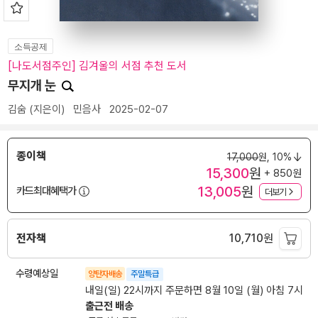
소득공제
[나도서점주인] 김겨울의 서점 추천 도서
무지개 눈
김숨
(지은이)
민음사
2025-02-07
종이책
17,000
원,
10%
15,300
원
+ 850원
13,005
원
카드최대혜택가
더보기
전자책
10,710
원
수령예상일
양탄자배송
주말특급
내일(일) 22시까지 주문하면 8월 10일 (월) 아침 7시
출근전 배송