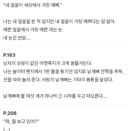
“내 얼굴이 세상에서 가장 예뻐.”
나는 내 얼굴을 본 적 없지만 내 얼굴이 가장 예쁘다는 걸 알아.
예쁜 얼굴에서 가장 예쁜 데는 눈.
내 눈은 반달.
― 「빨간 집에 사는 소녀」
P.163
남자의 쇳덩이 같은 어깻죽지가 크게 꿈틀거린다.
나는 놀이터 벤치에서 1번 줄을 튕기던 검지로 날개뼈 안쪽을 꾹꾹,
선을 따라 눌러 준다. 사람의 날개뼈는 기타의 몸통을 닮았다.
날개뼈에 줄 여섯 개가 하나씩 긴 시차를 두고 떠오른다.
공기와 바람이 줄들 사이를 범람한다.
P.206
“파, 뭘 보고 있어?”
여섯 개의 줄이 뿌리⠠⠘⠍⠐⠕처럼 흐른다.
(…)