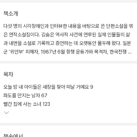
책소개
다섯 명의 시각장애인과 인터뷰한 내용을 바탕으로 쓴 단편소설을 엮
은 연작소설집이다. 김숨은 역사적 사건에 연루된 실제 인물들의 삶
과 내면을 소설로 기록하고 증언하는 데 오랫동안 몰두해 왔다. 일본
군 ‘위안부’ 피해자, 1987년 6월 항쟁 운동가와 목격자, 한국전쟁 생
존자와 유족 들을 만나 그 이야기를 듣고 소설을 쓰며 ‘역사와 개인’의
관계, ‘기록과 문학’의 접점을 새로이 만들었다는 평을 받았다. 그런
목차
김숨이 이번에 찾아가 귀 기울인 이들은 바로 시각장애인이다.
오늘 밤 내 아이들은 새장을 찾아 떠날 거예요 9
지금의 현대 사회는 점점 더 매끄러운 침묵으로 가득해지고 있다. 수
파도를 만지는 남자 67
많은 사회적 소통이 사람과 사물을 직접 대면하는 방식에서 터치스크
빨간 집에 사는 소녀 123
린 속 영상이나 이미지로 빠르게 전환되어 가고 있기 때문이다. 『무지
개 눈』은 이토록 매끄러운 침묵 앞에 좌절하면서도 자기만의 방식으
로 세상을 체득해 살아가는 시각장애인들의 삶을 하나하나 들여다본
책속에서