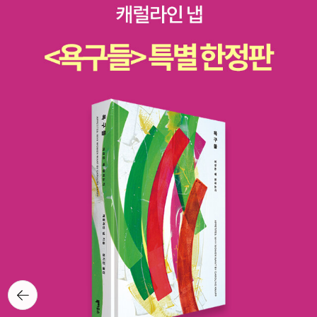
적에는 이 꿈이 어느새 ‘생각씨’로 거듭나서 싹트고 자랍니다. 생각씨
각해 보자. ‘성추행 늙은이 고은’이 집안일을 해본 적 있겠는가. 삶을
를 스스로 일으켜서 마음에 심을 적에는 눈이 반짝입니다. 비록 ‘생
짓는 이웃인 ‘민중·백성’과 어깨동무하는 글을 쓰려면, 날마다 어떻게
각’을 못 본다고 여기더라도, “생각하는 사람”이 어떠한 숨결인지 ‘눈
밥을 해먹고, 어떻게 저잣마실을 하고, 어떻게 걸어다니고, 어떻게 지
에 어리는 빛’으로 알아채요. 생각하며 말하는 사람은 눈이 별처럼 초
옥철이나 출퇴근시간에 시달리고, 어떻게 지치고 고되면서도, 어떻게
롱초롱합니다. 생각시늉이나 생각흉내를 하면서 짐짓 꾸미거나 치레
꿈을 마음에 심는지 적어야 비로소 문학이지 않은가. 목소리만 담을
하는 사람은 눈이 안 빛나요. 마음에 두고 가꾸면서 사랑하는 별씨나
적에는 ‘문학’이 아닌 ‘목소리’일 뿐이다.ㅍㄹㄴ※ 글쓴이숲노래·파란
빛씨인 생각이니, 생각을 하면 나부터 살리고, 나를 마주하는 너한테
놀(최종규) : 우리말꽃(국어사전)을 씁니다. “말꽃 짓는 책숲, 숲노
사랑빛을 베풀며, 우리가 나란히 파란하늘과 파란바다를 품는 사람으
래”라는 이름으로 시골인 전남 고흥에서 서재도서관·책박물관을 꾸
로 이곳에 섭니다. 2025.9.29.* 새로운 우리말꽃(국어사전) 짓는 일
립니다. ‘보리 국어사전’ 편집장을 맡았고, ‘이오덕 어른 유고’를 갈무
에 길동무 하기http://blog.naver.com/hbooklove/28525158*
리했습니다. 《새로 쓰는 말밑 꾸러미 사전》, 《들꽃내음 따라 걷다가
‘말꽃 짓는 책숲, 숲노래’ 지기(최종규)가 쓴 책을 즐거이 장만해 주셔
작은책집을 보았습니다》, 《우리말꽃》, 《미래세대를 위한 우리말과
도 새로운 우리말꽃(국어사전)을 짓는 길을 아름답게 도울 수 있습니
문해력》, 《쉬운 말이 평화》, 《곁말》, 《곁책》, 《새로 쓰는 말밑 꾸러미
다ㅍㄹㄴ글 : 숲노래·파란놀(최종규). 낱말책을 쓴다. 《풀꽃나무 들숲
사전》, 《새로 쓰는 비슷한말 꾸러미 사전》, 《새로 쓰는 겹말 꾸러미
노래 동시 따라쓰기》, 《새로 쓰는 말밑 꾸러미 사전》, 《미래세대를 위
사전》, 《새로 쓰는 우리말 꾸러미 사전》, 《책숲마실》, 《우리말 수수
한 우리말과 문해력》, 《들꽃내음 따라 걷다가 작은책집을 보았습니
께끼 동시》, 《우리말 동시 사전》, 《우리말 글쓰기 사전》, 《이오덕 마
뒤로가
기
다》, 《우리말꽃》, 《쉬운 말이 평화》, 《곁말》, 《책숲마실》, 《우리말 수
음 읽기》, 《시골에서 살림 짓는 즐거움》, 《숲에서 살려낸 우리말》,