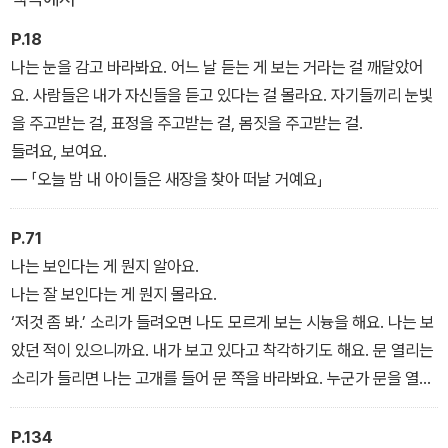
다. 선천성 전맹인, 저시력에서 후천성 전맹이 된 시각장애인, 선천성
저시력, 전맹과 지체장애를 가진 중복장애인 등. 이들은 소설마다 한
P.18
명의 화자로 등장해 자신의 감정을 직접 말하거나 기억을 ‘보여 준다’.
나는 눈을 감고 바라봐요. 어느 날 듣는 게 보는 거라는 걸 깨달았어
요. 사람들은 내가 자신들을 듣고 있다는 걸 몰라요. 자기들끼리 눈빛
소설은 화자의 기억과 감정에 따라 시, 희곡, 독백을 넘나드는 형식에
을 주고받는 걸, 표정을 주고받는 걸, 몸짓을 주고받는 걸.
이어 점자, 볼드체, 기울임체 등의 효과로 그 감각을 생생히 전한다.
들려요, 보여요.
이토록 다채로운 형식의 이야기 조각들을 하나하나 따라가다 보면,
― 「오늘 밤 내 아이들은 새장을 찾아 떠날 거예요」
이 각각의 형식이야말로 이들이 느낀 가장 진실한 감정이자 순도 높
은 기억 그 자체에 닿기 위해 김숨이 공들여 만든 ‘낯선’ 감각의 토대
P.71
라는 사실을 알게 된다.
나는 보인다는 게 뭔지 알아요.
나는 잘 보인다는 게 뭔지 몰라요.
‘저것 좀 봐.’ 소리가 들려오면 나도 모르게 보는 시늉을 해요. 나는 보
았던 적이 있으니까요. 내가 보고 있다고 착각하기도 해요. 문 열리는
소리가 들리면 나는 고개를 들어 문 쪽을 바라봐요. 누군가 문을 열고
들어서는 걸 내가 보고 있다고 생각해요.
― 「파도를 만지는 남자」
P.134