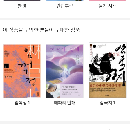
‘위안부’ 피해자, 1987년 6월 항쟁 운동가와 목격자, 한국전쟁 생존
한 명
간단후쿠
듣기 시간
자와 유족 들을 만나 그 이야기를 듣고 소설을 쓰며 ‘역사와 개인’의
관계, ‘기록과 문학’의 접점을 새로이 만들었다는 평을 받았다. 그런
김숨이 이번에 찾아가 귀 기울인 이들은 바로 시각장애인이다. 지금
이 상품을 구입한 분들이 구매한 상품
의 현대 사회는 점점 더 매끄러운 침묵으로 가득해지고 있다. 수많은
사회적 소통이 사람과 사물을 직접 대면하는 방식에서 터치스크린 속
영상이나 이미지로 빠르게 전환되어 가고 있기 때문이다. 『무지개
눈』은 이토록 매끄러운 침묵 앞에 좌절하면서도 자기만의 방식으로
세상을 체득해 살아가는 시각장애인들의 삶을 하나하나 들여다본다.
선천성 전맹인, 저시력에서 후천성 전맹이 된 시각장애인, 선천성 저
시력, 전맹과 지체장애를 가진 중복장애인 등. 이들은 소설마다 한 명
의 화자로 등장해 자신의 감정을 직접 말하거나 기억을 ‘보여 준다’.
소설은 화자의 기억과 감정에 따라 시, 희곡, 독백을 넘나드는 형식에
임꺽정 1
해파리 만개
삼국지 1
이어 점자, 볼드체, 기울임체 등의 효과로 그 감각을 생생히 전한다.
이토록 다채로운 형식의 이야기 조각들을 하나하나 따라가다 보면,
이 각각의 형식이야말로 이들이 느낀 가장 진실한 감정이자 순도 높