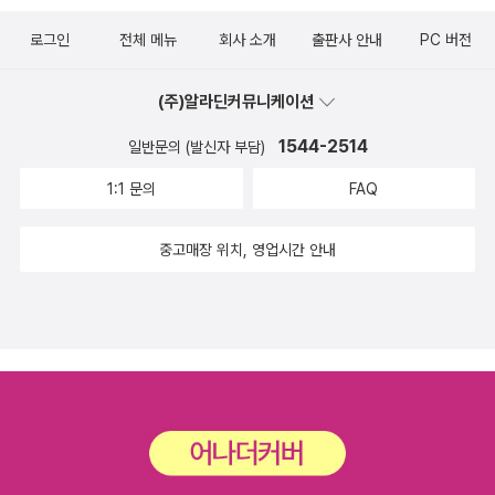
루를 지내요. 생각이란, 새롭게 가는 길이요, 샘처럼 솟는 물빛이요,
웠다. 목소리를 높이려고 하다 보니 줄거리가 줄어들고, 이야기를 잃
25)올해 초에 구매하였으나 읽지 않고 중고매장에 팔았던 책으로 양
하늘(사내)과 땅(가시내) 사이를 이으며 노래하는 새(멧새·철새)이면
로그인
전체 메뉴
회사 소개
출판사 안내
PC 버전
더라. 굳이 목소리를 앞세우면서 안 엮더라도, 그저 배 곁에서 온몸과
장본에 씌워진 눈처럼 하얀 커버가 잘 구겨지고 찢어져서 2쇄본부터
서, 틔워서 해바람비가 드나드는 자리인 ‘틈’과 닮되 다른 ‘새(사
맨손으로 일하는 작은이웃 삶을 그저 담는다면, 또 날마다 밥하고 빨
는 하얀 커버를 없애버려서 조금 아쉬웠지만 다섯 분의 시각장애인들
이)’입니다. 사내(머스마·아들)는 ‘작은땅(아들)’이라는 이름에 걸맞
(주)알라딘커뮤니케이션
래하고 살림하는 하루를 옮긴다면, 걸어서 집과 일터를 오가는 길을
을 김숨작가님이 인터뷰한 것을 토대로 한 소설들이 시처럼 소복히
게 논밭을 살찌우는 비를 뿌리는 ‘하늘’과 같다면, 가시내(갓·딸)는
그린다면, 저절로 글꽃(문학)이 된다.요즈음 ‘한국 현대문학’을 보면
1544-2514
일반문의 (발신자 부담)
쌓여 있어 의미있었던 책이었음. 아웃렛 : 송광용 장편소설 (나무옆의
‘별(크게 하나인 땅·딸)’이라는 이름에 알맞게 온누리를 통틀어 품고
‘삶·살림’이 안 보인다. 밥하는 얘기도 없고, 밥하는 삶도 없다. 빨래하
자, 2025)출간되었다는 소식은 접하였지만 구매하지 않았는 데 예스
1:1 문의
FAQ
살리는 숲빛과 같습니다. ‘땅(딸)’이라는 낱말은 별(지구)을 통째로
는 얘기도 없고, 빨래하는 삶도 없다. 아이를 낳았다지만 정작 아이하
24 중고매장에 있길래 구매하였음.고양이 집사와 함께 자전거를 타
가리키는 이름입니다. 그래서 샘물과 같은 ‘내’라는 말씨를 나란히 붙
고 보내는 하루가 아닌, 어린이집이나 보육원이나 유치원이나 학교에
고 산책하다가 사고가 나 졸지에 혼자가 되어버린 하얀 고양이 ‘가을
중고매장 위치, 영업시간 안내
여서 다르며 닮은 사람길인 ‘가시내·사내’라 일컫습니다. 늘 맑고 밝게
맡길 뿐이라, 정작 어버이와 아이가 사랑을 나누면서 살림하는 보금
이‘가 ‘아웃렛‘이 되었던 일들을 고양이의 시점으로 그린 작품이며 중
흐르는 내처럼 흐드러지는 사랑으로 만나는 사이인 ‘가시내·사내’이
자리 이야기조차 안 보인다. 게다가 다들 자가용을 몰기만 할 뿐이나,
간에 슬픔을 감지하여 읽기를 포기할 뻔하였으나 끝까지 읽는 것을
기에, 한결같이 새롭게 눈망울을 반짝이면서 하루를 짓고 빚고 가꾸
집과 일터와 배움터 사이를 오가면서 마주하는 마을이 어떤 삶인지
선택하였는 데 그 선택이 옳았음.
고 일구는 길에 함께 기운과 힘을 기울입니다. 생각이란, 눈으로는 못
적을 수조차 없다. 본 바도 겪은 바도 살은 바도 없으니 글로 못 담을
본다고 여기지만, 늘 우리 몸마음에 흐르는 ‘빛나는 씨앗’입니다. 우리
테지.억지로 문학을 만들기에 오히려 한국문학은 벼랑끝이라고 본다.
는 마음을 늘 ‘말’로 나타내지요. 남이 시키는 대로만 심부름을 한다면
노벨문학상이며 여러 문학상을 받는다지만, 한국문학을 일구는 분들
‘마음·말·삶’은 그저 딱딱하게 굳어서 아무 싹을 못 틔우지만, 아무리
스스로 삶자리하고 너무 멀다고 느낀다. 글과 책에 삶이 고스란히 드
작든 크든 스스로 마음을 기울여서 씨앗 한 톨을 심으려는 꿈을 키울
러나야 하는데, 삶을 안 쓰고 ‘삶 비슷한 모습’만 옮긴다고 느낀다.생