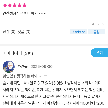
인간성상실은 어디까지 ~~~.
더보기
공감 (
0
)
댓글 (0)
쓰기
마이페이퍼 (3편)
파란놀
2025-09-30
메뉴
읽잇있 1 생각하는 너와 나
숲노래 파란노래 (읽고 잇고 있다)읽잇있 1 생각하는 너와 나 이미
사라지고 없는 책이란, 이제 더는 읽히지 않으면서 잊히는 책일 텐데,
새책집에서 새것으로 안 사고팔 뿐, 헌책집에서는 다리품을 팔아서
찾아내어 새롭게 읽을 책이게 마련입니다. 책자취에 ‘100쇄’나 ‘200