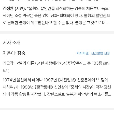
의 연극 무대 같기도 하다. 시각장애인이라는 말만으로는 결코 다 담
김정환 (시인):
“불행의 발언권을 최적화하는 김숨의 처음부터 독보
아낼 수 없는 존재의 불투명함과 웅성거림, 까끌하면서도 생생한 이
적이던 소설 역량은 중단 없이 심화-확대되어 왔다. 불행의 발언권으
부피감들.”
로 난해한 불행이 위로받는다고 할 수는 없다. 불행은 그것으로 더 불
행하고 더 생에 가깝고 더 난해하다. 하지만 어언 불행보다 더 끈질기
게 이어지는 김숨 소설을 읽으며 우리는 좀 더 ‘근본적으로 인간적’이
저자 소개
될 수 있다.”
지은이:
김숨
저자파일
신간알림 신청
최근작 :
<딸기 이론>
,
<한 사람에게>
,
<간단후쿠>
… 총 103종
(모두
보기)
1974년 울산에서 태어나 1997년 《대전일보》 신춘문예에 「느림에
대하여」가, 1998년 《문학동네》 신인상에 「중세의 시간」이 각각 당선
되어 작품 활동을 시작했다. 장편소설로 일본군‘위안부’의 목소리를
담은 『한 명』 『군인이 천사가 되기를 바란 적 있는가』 『숭고함은 나를
들여다보는 거야』 『듣기 시간』 『간단후쿠』를 비롯해, 1930년대 디아