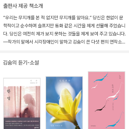
스포라의 삶을 다룬 『떠도는 땅』, 식민 지배의 상처를 그린 『잃어버린
출판사 제공 책소개
사람』, 태평양전쟁 당시 오키나와에서의 조선인 참살을 다룬 『오키나
“우리는 무지개를 본 적 없지만 무지개를 알아요.” 당신은 한없이 문
와 스파이』, 조선소 노동자의 삶을 다룬 『철』 『제비심장』 등이 있고,
학적이고 순수하며 슬프지만 동화 같은 시간을 제게 선물해 주었습니
시각장애인의 삶을 다룬 연작소설 『무지개 눈』이 있다. 소설집으로
다. 당신은 여전히 제가 보지 못하는 것들을 제게 보여 주고 있습니다.
『나는 나무를 만질 수 있을까』 『침대』 『간과 쓸개』 『국수』 『당신의
―작가의 말에서 시각장애인이 말하고 김숨이 쓴 다섯 편의 연작소설
신』 『나는 염소가 처음이야』 등이 있다. 현대문학상, 대산문학상, 이
시각 중심의 관점으로는 결코 닿지 못했던 또 다른 세계 김숨 작가의
상문학상, 동인문학상 등을 수상했다.
신작 소설 『무지개 눈』이 민음사에서 출간되었다. 『무지개 눈』은 다
김숨의 듣기-소설
섯 명의 시각장애인과 인터뷰한 내용을 바탕으로 쓴 단편소설을 엮은
연작소설집이다. 김숨은 한국문학의 ‘오늘’을 만들어 왔고, 또 여전히
만들어 가고 있는 독보적인 작가이다. 1997년 등단한 이후 28년간
스무 권 이상의 소설집과 장편소설을 발표하며 쉼 없이 소설을 써 온
김숨 작가는 그 문학적 성과를 꾸준히 인정받아 2010년 이후로 현대
문학상, 대산문학상, 이상문학상, 동인문학상 등 한국의 주요 문학상
을 모두 석권했다. 김숨은 역사적 사건에 연루된 실제 인물들의 삶과
내면을 소설로 기록하고 증언하는 데 오랫동안 몰두해 왔다. 일본군