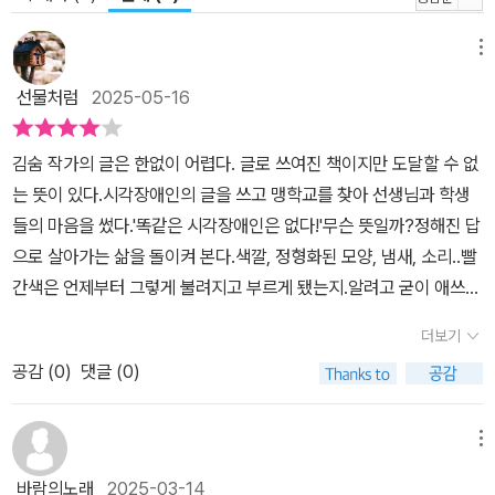
지면 위에 활자로 새겨지는 모든 순간까지 이어진다. 특히 소설의 형
식은 김숨이 가장 고민하고 실험한 요소이다. 김숨은 소설의 전통적
메뉴
형식을 적극적으로 해체하고 접붙이며 화자에게 더 많은 자유를 주는
선물처럼
2025-05-16
소설의 형식을 작품마다 선보여 왔다. 『무지개 눈』의 소설들은 일인
칭과 삼인칭을 서슴없이 오가고, 시와 희곡의 구성도 자연스럽게 차
용한다. 이러한 형식은 독자가 익숙한 방식으로 화자의 삶을 관찰하
김숨 작가의 글은 한없이 어렵다. 글로 쓰여진 책이지만 도달할 수 없
고 판단하는 대신, 화자의 말을 끝까지 믿고 경청할 수밖에 없도록 이
는 뜻이 있다.시각장애인의 글을 쓰고 맹학교를 찾아 선생님과 학생
끄는 장치가 된다. 그래서 김숨 소설 속 인물들은 한눈에 드러나지 않
들의 마음을 썼다.'똑같은 시각장애인은 없다!'무슨 뜻일까?정해진 답
는다. 삶의 진실된 형태가 그러하듯, 오직 소설 전체를 통해서만 드러
으로 살아가는 삶을 돌이켜 본다.색깔, 정형화된 모양, 냄새, 소리..빨
난다. “낯섦. 저는 그것을 소설을 쓸 때 목숨처럼 여깁니다.”라고 김숨
간색은 언제부터 그렇게 불려지고 부르게 됐는지.알려고 굳이 애쓰지
작가가 직접 밝힌 말처럼, 김숨의 인물들은 끝내 온전한 개인, 그 낯설
않아도 그 이름으로 불린다.길을 걷다가 검은 선그라스를 쓰고 긴 막
더보기
고 진실한 모습으로 우리에게 남는다.
대를 다리삼아 걸어가는 사람들을 보면 김숨 작가의 <무지개 눈>이
공감 (
0
)
댓글 (0)
떠오를 것 같다.그들은 보이는 모든 것들이 무지개이며, 보이지않은
모든 것들이 무지개다.
메뉴
바람의노래
2025-03-14