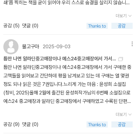
쇄’쯤 찍히는 책을 굳이 읽어야 우리 스스로 숨결을 살리지 않습니다.
‘30쇄’나 ‘50쇄’에 이르지 못하는데다가 ‘초판’으로 멈춘 책을 읽기
더보기
에 우리 숨결을 못 살리지 않습니다. 그저 “늘 새롭게 마음을 일으키
공감 (
5
)
댓글 (0)
면서 ‘생각이라는 씨앗’을 우리 스스로 빚어서 심도록 북돋우는 책”을
손에 쥘 적에, 누구나 숨결과 숨빛과 숨꽃을 고스란히 살립니다. 책에
는 ‘새책’과 ‘헌책’이 있습니다. 우리 살림살이도 ‘새살림’과 ‘헌살
물고구마
2025-09-03
메뉴
림’이 있습니다. 왜 둘만 있느냐고 물을 까닭이 없습니다. 워낙 이 별
틈만 나면 알라딘중고매장이나 예스24중고매장에서 가서...
누리는 ‘둘’로 이루거든요. ‘둘’이란 ‘하나 + 하나’인데, 하나에 하나를
틈만 나면 알라딘중고매장이나 예스24중고매장에서 가서 구매한 중
더해서 둘을 이룬 숨결이 새롭게 ‘하나’를 낳으면 언뜻 ‘셋’으로 서는
고책들을 읽어보고 간단하데 평을 남겨보고 있는 데 구매는 열 몇권
구나 싶으면서 새삼스레 ‘하나’로 뭉칩니다. 둘인 ‘하나와 하나’가 낳
정도 되나 읽은 것은 7권입니다.느리게 가는 마음 : 윤성희 소설집
은 ‘또다른 하나’는 겉몸으로는 셋이되, 마음으로는 ‘그저 하나’요, 사
(창비, 2025)올해 2월에 출간된 윤성희작가님의 6번째 소설집으로
랑으로도 ‘언제나 하나’입니다. 한걸음을 떼기에 내 곁에 있는 너를
예스24 중고매장과 알라딘 중고매장에서 구매하였고 수록된 단편들
알아보면서 한걸음을 새로 뗍니다. 두걸음인 셈인데, 두걸음을 떼고
속 인물들이 생일을 맞이하거나 생일케이크를 구매하는 모습이 등장
서 둘이 하나로 피어나면, 어느새 우리는 새록새록 ‘한걸음(첫걸
더보기
하며 마치 생일축하를 받는 기분을 읽으면서 느꼈음. 낙원맨션 : 방우
음)’을 떼면서 스스로 새롭게 눈뜨고 깨어납니다. 하나는 둘로 가서
공감 (
9
)
댓글 (0)
리 소설 (교유서가, 2025)올해 1월에 출간되었다는 사실을 우연히
셋을 이루고는 즐겁게 하나로 돌아갑니다. 이 얼거리를 ‘두하나(모두
교보문고에 들렀다가 알게 되었고 내가 사는 지역의 중고매장에 이