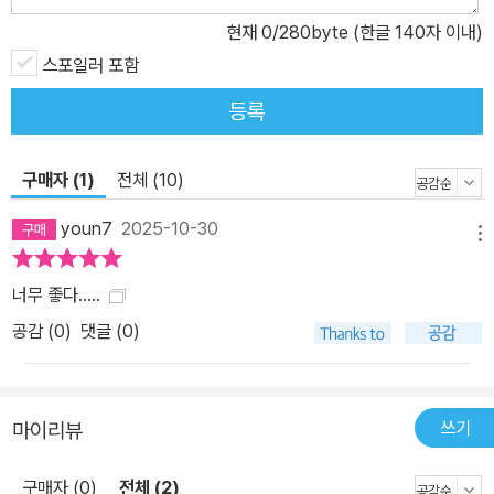
하는 「오늘 밤 내 아이들은 새장을 찾아 떠날 거예요」, 시각장애인 특
현재
0
/280byte (한글 140자 이내)
수학교 영어 교사가 아이들에게 사물의 영어 이름을 가르치며 과거에
스포일러 포함
눈으로 보았던 것들을 떠올리는 「파도를 만지는 남자」, 전맹이자 지체
장애인 여성이 자신이 좋아하는 것과 하고 싶은 것을 끝없이 노래하
등록
듯 말하는 「빨간 집에 사는 소녀」, 전맹인 안마사가 기타를 연주하듯
타인의 몸을 손끝으로 읽는 「검은 양말을 신은 기타리스트」, 안구진탕
구매자 (1)
전체 (10)
증과 선천성 저시력을 앓는 청년이 도시에서 길을 잃고 헤매며 친구
들을 떠올리는 「무지개 눈」까지. 소설 속 화자들의 삶은 독립적으로
youn7
2025-10-30
메뉴
그려져 있지만, 책을 다 읽고 돌아보면 마치 신비로운 여러 개의 끈이
이들을 서로 연결하고 있는 듯 느껴진다. 학교에서, 거리에서, 직장에
너무 좋다.....
서 누군가와 주고받았던 돌봄의 손길, 호기심에 귀를 크게 열고 들었
공감 (
0
)
댓글 (0)
던 모르는 사람의 작은 웃음, 자기가 알고 있는 것을 나누려는 다정한
목소리 속에 깃들어 서로의 삶에 천사처럼 잠시 다녀간 듯이. ■ 김숨
의 형식 ― 문학의 윤리적 가능성 김숨 소설이 보여 주는 끝없는 새로
쓰기
마이리뷰
움은 지치지 않는 윤리적 가능성의 탐구에 닿아 있다. 실제 사건과 인
물을 다루는 김숨의 소설 쓰기에서 윤리적 고민은 취재 과정에서부터
구매자 (0)
전체 (2)