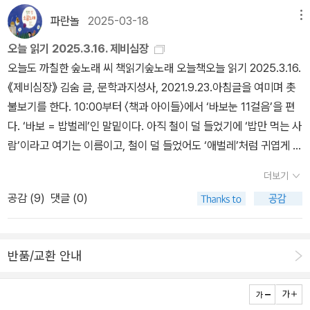
하나)’라 할 텐데, ‘양자물리학’이라 일컫습니다. ‘하나’하고 ‘하나’로
책이 없어 우주점에서 주문하여 읽어보니 생각했던 느낌과 달랐으나
파란놀
2025-03-18
메뉴
모두를 그리면서 ‘둘’로 피어나고 깨어날 적에 어쩐지 ‘하나’로 돌아가
단편 (이사), (물왕멀), (ㅂ의 유실) 은 인상적이었음.3월의 마치 : 정
는데 크기도 부피도 빛깔도 고스란히 하나이되 뭇(무한대)입니다. ‘한
오늘 읽기 2025.3.16. 제비심장
한아 장편소설 (문학동네, 2025)올해 2월에 출간되고 절반 정도 읽
길’이 ‘뭇길’인 셈이고, ‘한길 = 뭇길’은 곧장 ‘샘·샘물’로 만나서 흐릅
오늘도 까칠한 숲노래 씨 책읽기숲노래 오늘책오늘 읽기 2025.3.16.
다가 중고매장에 팔아버렸고 8월 초에 예스24 중고매장에서 구매하
니다. 두멧숲에서 졸졸 솟는 가장 맑고 싱그러운 물줄기가 ‘샘’입니
《제비심장》 김숨 글, 문학과지성사, 2021.9.23.아침글을 여미며 촛
여 뒷부분부터 읽었는 데 나쁘지 않았음. 기억을 잃어가는 이마치 곁
다. 샘물은 많이도 적게도 솟지 않고, 여름에도 겨울에도 똑같이 솟습
불보기를 한다. 10:00부터 〈책과 아이들〉에서 ‘바보눈 11걸음’을 편
에 있을 소중한 인연들이 나의 마음 속에 파도가 되어 밀려왔음.부적
니다. 가물든 장마이든 샘물은 늘 같아요. 더욱이 샘물을 이루자면 비
다. ‘바보 = 밥벌레’인 말밑이다. 아직 철이 덜 들었기에 ‘밥만 먹는 사
격자의 차트 : 연여름 소설 (현대문학, 2024)작년 말에 출간된 핀 시
가 내려서 땅으로 스며야 하고, 비가 내리자면 바다가 하늘빛을 담아
람’이라고 여기는 이름이고, 철이 덜 들었어도 ‘애벌레’처럼 귀엽게 돌
리즈 장르 소설이며 알라딘 중고매장에서 구매하여 읽었음. 리뷰를
서 새파랗게 싱그러울 노릇입니다. 그러니까 바다가 비요, 비가 샘이
아보면서 느긋이 기다려 주는 마음으로 붙인 오랜 우리말인 ‘바보·밥
남겼던「돌아온 아이들」보다 앞서 읽은 작품이나 구체적인 줄거리는
더보기
며, 샘이 내요, 내는 다시 바다인데, 우리는 다 다르지만 하나인 물방
벌레’일 텐데, 오늘날에는 영 엉뚱하게 쓰기 일쑤이다. 12:00부터는
가물가물하지만 관습이나 규율에서 벗어나 자신들만의 삶을 개척해
공감 (
9
)
댓글 (0)
울을 몸으로 받아들여서 목숨을 이루고 숨빛을 펴며 눈뜨고 깨어나는
《새로 쓰는 말밑 꾸러미 사전》이라는 낱말책을 놓고서 조촐히 책잔치
나가는 인물들의 모습은 아직까지도 선명하게 남아 있음.악마대학교
사람입니다. 사람이란, 사랑으로 살림을 하는 숲빛인 목숨입니다. 사
를 꾸린다. 말에는 늘 마음을 담게 마련이라, 우리가 늘 쓰는 가장 수
: 김동식 소설 (현대문학, 2025)출간 당시에는 그다지 관심이 없어
람이란, 샘물을 받아들이는 나(내·냇물·가시내·사내)입니다. 사람은,
수하고 흔한 낱말부터 제대로 잇고 익힐 적에 서로서로 마음과 마음
구매를 망설였더니 벌써 2쇄가 나와 있어 중고가 나올때까지 기다릴
반품/교환 안내
샘물을 받아들여서 내를 이루어 흐르는 숨붙이라서 언제나 스스로 새
으로 마주한다는 뜻을 풀어놓는다. ‘좋은말’을 가려쓰려 하면 ‘좁은
까하다 우연히 동네서점에 가서 보니 1쇄본이 있어 구매하였지만 아
롭고, 늘 저마다 새롭기에 ‘생각’을 씨앗으로 빚어서 마음에 가만히 묻
말’에 갇힌다. ‘삶말’을 드러내고 ‘살림말’로 가꾸어서 ‘사랑말’을 그릴
쉽게도 악마대학교 학생증은 없었음.「백 명 버튼」에 이어 기발한 아이
고는, 생각씨가 싹틀 적마다 꿈을 이루고 삶을 누리는 오늘이라는 하
적에 ‘숲말’이 깨어난다. 《제비심장》을 읽는 동안 목소리가 몹시 아쉬
디어가 돋보였던 작품이었음.무지개 눈 : 김숨 연작소설 (민음사, 20