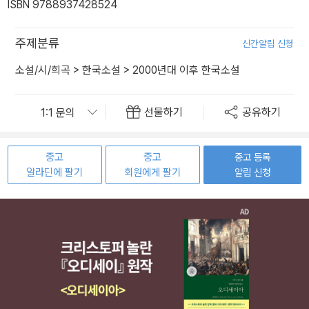
ISBN 9788937428524
주제분류
신간알림 신청
소설/시/희곡
>
한국소설
>
2000년대 이후 한국소설
선물하기
공유하기
중고
중고
중고 등록
알라딘에 팔기
회원에게 팔기
알림 신청