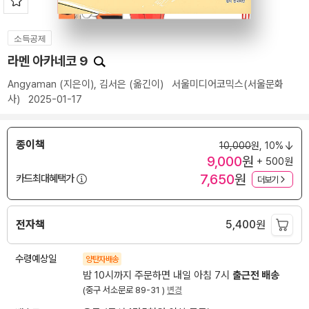
소득공제
라멘 아카네코 9
Angyaman
(지은이),
김서은
(옮긴이)
서울미디어코믹스(서울문화
사)
2025-01-17
종이책
10,000
원,
10%
9,000
원
+ 500원
7,650
원
카드최대혜택가
더보기
전자책
5,400
원
수령예상일
양탄자배송
밤 10시까지 주문하면 내일 아침 7시
출근전 배송
(중구 서소문로 89-31 )
변경