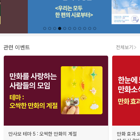
관련 이벤트
전체보기
만사모 테마 5 : 오싹한 만화의 계절
만화 효과 모