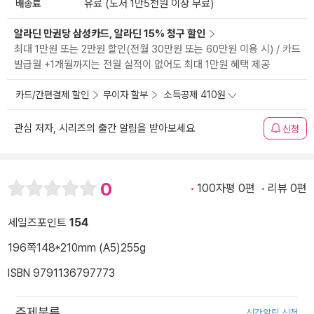
배송료
유료 (도서 1만5천원 이상 무료)
알라딘 만권당 삼성카드, 알라딘 15% 청구 할인
최대 1만원 또는 2만원 할인(전월 30만원 또는 60만원 이용 시) / 카드
발급월 +1개월까지는 전월 실적이 없어도 최대 1만원 혜택 제공
카드/간편결제 할인
무이자 할부
소득공제 410원
관심 저자, 시리즈의 출간 알림을 받아보세요
신청
0
100자평 0편
리뷰 0편
세일즈포인트
154
196쪽
148*210mm (A5)
255g
ISBN 9791136797773
주제분류
신간알림 신청