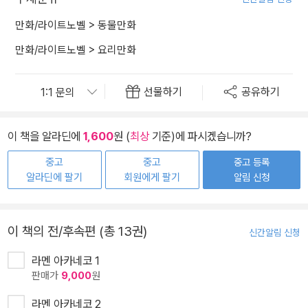
만화/라이트노벨
>
동물만화
만화/라이트노벨
>
요리만화
선물하기
공유하기
이 책을 알라딘에
1,600
원 (
최상
기준)에 파시겠습니까?
중고
중고
중고 등록
알라딘에 팔기
회원에게 팔기
알림 신청
이 책의 전/후속편 (총 13권)
신간알림 신청
라멘 아카네코 1
판매가
9,000
원
라멘 아카네코 2