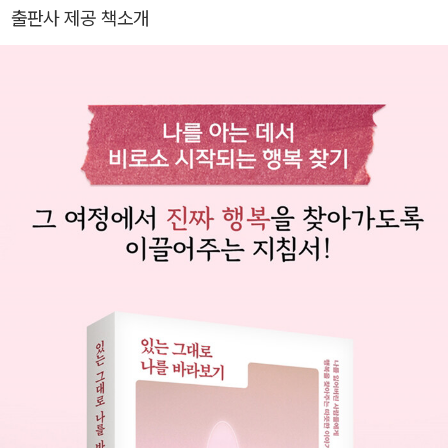
스로마신화』, 『심리학으로 읽는 손자병법』, 『심리학으로 읽는 삼국
출판사 제공 책소개
지』, 『심리학으로 보는 고려왕 34인』 • 경제 경영: 『고구려에서 배우
는 경영전략』, 『조선사로 본 비즈니스 전략』, 『이기는 리더십 10』, 『C
EO형 인재』, 『소비트렌드』 등 • 에세이: 『나를 찾아가는 마음의 법
칙』, 『프로이트 익스프레스』 등 • 명상: 『365일 니체』, 『하루 1장 36
5일 붓다와 마음공부』 등 • 예술: 『명작 뒤에 숨겨진 사랑』, 『명작에
게 사랑을 묻다』, 『예술, 사랑에 미치다』 • 자기 계발: 『행복한 꿀잠』,
『대화의 연금술』(삼성생명 콘텐츠 제공) 등 온라인 기업 콘텐츠 E-L
earning에 베스트셀러 《조선왕조실록 500년 리더십》과 《조선 야사
로 본 비즈니스 전략》, 《김진명의 고구려 한민족 최강의 리더십》 등
이 출시 중이다. KBS 라디오 〈해피FM〉에 고정 출연했으며, 삼성 S
DS, 우리은행, 한국산업단지공단 등 주요 경영잡지에도 기고했다.