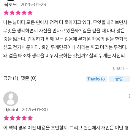
무 목적 없이, 되는 대로 살자는 이야기가 아니'라는 게 중요합니다.
와 가장 가까워질 때 커지는 속성을 가지고 있다. 그리고 중요한 것은
북로드
2025-01-29
고,이해하고,공감하여, 여유를 느끼며 살아갈 수 있다. 적당한 선에서
목적이 없기는커녕, 오히려 자연이 태초에 거룩하게 예정해 둔 목적
이 샘과 오아시스는 남들이 절대로 접근할 수가 없고, 오직 나만이 접
타협하며,타인과 비교하지 않는 것,지금의 생각과 신념이 앞으로 그
지를 향해 바르고 일관된 마음으로 뚜벅뚜벅 걸어가는 그 올곧은 자
근할 수 있다는 점이다. 나만의 언어와 행동에 의해서 얼마든지 가까
나는 날마다 모든 면에서 점점 더 좋아지고 있다. 무엇을 바라보면서
대로 유지한다는 것은 명확하지 않다. 누구에게나 다양한 생각이 있
세를 뜻합니다. 아무 물욕이나 탐심 없이, 세상에 알몸으로 왔을 때처
이 할 수 있으며 또 하나 얼마 만큼의 끈질긴 인내와 끈기의 집중적인
무엇을 생각하면서 자신을 만나고 있을까? 길을 걷을 때 마다 많은
으며, 우주의 섭리에 비추어 보면, 인간의 삶은 사소한 것들 뿐이다.악
럼 모두 내려놓고 떠날 수 있는 떳떳하고 착한 마음을 우리 모두가 회
열정에 의해서 끄집어 내어지기를 바라고 있다는 점을 명심해야만 한
것을 잃는다. 건강하기 위해 걷는 걸음에 무거운 마음의 짐을 한가득
덕을 걸려내고 살아가면서, 선덕을 쌓으면서 살아가면 행복한 삶을
복해야 합니다. p108을 보면 공자(孔子)가 말한 마부삼품(三品)론
다. 나 자신은 움직이지 않으면서 뭔가를 바라고, 비교하려 하면서 자
싣고 걷기 때문이다. 쌓인 무게만큼이나 허리는 휘고 머리는 무겁다.
얻는다.
이 나옵니다. 간단히 요약하면 그저 채찍으로 후려쳐서 말에게 노동
신을 과소 평가 하려는 못된 마음들을 과감하게 버려야만 한다. 나 자
왜 걸을 때조차 생각을 비우지 못하는 것일까? 삶의 무게는 자신의
을 시키는 마부는 하품(下品)이요, 말과 교감하며 나와 마음이 일치
신에게도 이와같이 불멸의 멋진 능력의 선물과 행복의 오아시스를 갖
생각만큼 크다. 날마다 좋아진다는 생각조차 나를 무겁게 만든다. 마
하는 경지까지 자연스레 이끄는 마부의 실력이야말로 상품(上品)이
더보기
고 있는데도 이를 활용하려 하지 않는다는 것은 인간으로서 의무 태
음 가득 쌓인 짐을 내려놓을 때 평온이 찾아온다. 자신이 가장 소중하
라 평가할 수 있다는 뜻입니다. 영화 <벤허>에서도 주인공은 말 한
만이라 해도 과언이 아니기 때문이다. 우린 가끔, 자신의 존재를 잊어
공감 (
1
)
댓글 (0)
다는 생각은 무엇에 대한 생각인가? 이미 우린 답을 가지고 있지만
마리 한 마리의 특징을 이해하고 그들의 특장(特長)을 가장 잘 살릴
버리고 다른 사람들에게 없는 것을 갖기를 원하고 바라면서 남에게
찾지 않고 있을 뿐이다. 자신을 마주한다는 것은 현존하는 것이다.
수 있는 방향으로 말을 이끌기에 경주에서 언제나 우승하고 말에게도
과시하려고 하는 나쁜 버릇이 존재 한다.물질이든, 권력이든 외부에
각박한 세상에 자신을 만난다는 것이 무척 어렵다. 자존감과 인정욕
메뉴
아무런 무리를 가하지 않습니다. 저자는 공자의 고사로부터 우리가
행복의 잣대를 두어서는 안된다. 행복은 오직 우리 내면에, 바로 지금
구에 메말라하는 정서를 헤집는 수많은 sns 글들이 난무하지만 초조
우리의 마음, 감정을 마치 말을 다루듯 조심스레 이끄는 지혜를 강조
djkidol
2025-01-30
오늘 현재 지금 여기에 존재한다는 것을 명심해야만 한다. 많은 사람
함과 공허함만이 맴돌 뿐이다. 우린 소음에 지배당하고 있다. 수많은
합니다. 진정 현명한 사람은, 폭풍처럼 몰아치는 감정의 격동을 어르
들이 많은 기대를 미래에 둔 채 오늘의 행복을 희생하며 살아가고 있
생각들, 떠오르는 감정들, 이성이라 생각하는 의식들 모두 우리를 지
고 달래며 세이프하버에 무사히 정박, 안착시킬 줄 아는 이입니다. 마
이 책의 경우 어떤 내용을 조언할지, 그리고 현실에서 개인은 어떤 형
지만 과연 그러한 모습이 옳은 것인 지는 반드시 따져보아야 할 것이
배하는 소음들이다. 자신을 되찾는 느낌은 소음을 인식하는 것으로부