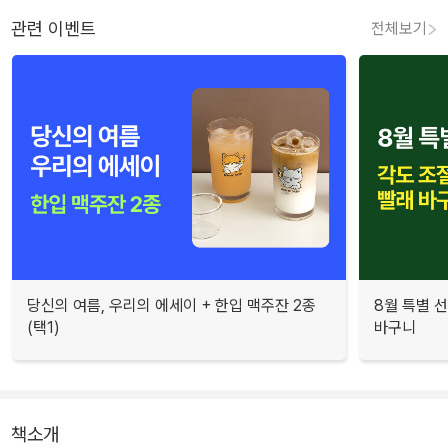
관련 이벤트
전체보기
당신의 여름, 우리의 에세이 + 한입 맥주잔 2종
8월 특별 선
(택1)
바구니
책소개