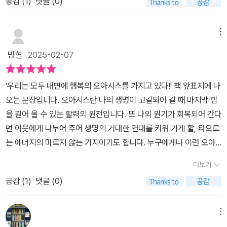
공감 (
1
)
댓글 (0)
아관이 없이 흔들린다면 제대로 지탱하지 못하고 방황할 수 있기 때
수 있다. (-121-)책 『있는 그대로 나를 바라보기』에는 복수, 증오,서
문에 누가 뭐라 하여도 흔들리지 않는 나만의 확고한 자아관을 확립
두름, 불안, 고집, 모멸감, 폭력, 흥분, 방종과 성욕에 대해서, 침묵, 이
할 필요가 있다.자신만의 진정한 행복, 참 행복을 맛보는 방법은 무엇
메뉴
해, 신뢰, 통찰력, 자아 성찰, 여유와 배려, 주체적, 절제와 창조력으로
일까?저자는 자신의 재능과 자원을 바르게 사용하면 행복이 저절로
승화할 수 있는 방법을 알려준다. 삶에서 이 10가지 가치를 습득한다
빙혈
2025-02-07
찾아온다고 들려준다. 그러려면 자신의 정신세계를 스스로 다스릴 줄
면,지금보다 더 나은 삶을 살아갈 수 있고, 행복할 권리를 스스로 누릴
알아야 하지만 우리는 자기 자신에 대해 너무 무지할뿐더러 자기 자
수 있다. 선과 악으로 살아가기에는 피곤한 세상 속에서, 감사하는 마
'우리는 모두 내면에 행복의 오아시스를 가지고 있다!' 책 앞표지에 나
신을 어떻게 다뤄야 할지도 모른다. 그러면서 다른 사람은 자기 생각
음과 중립적 태도를 유지할 때, 스스로 지킬 수 있다. 있는 그대로 나
오는 문장입니다. 오아시스란 나의 생명이 고갈되어 갈 때 마지막 힘
대로 하려고 안간힘을 쓴다. 자신이 다른 사람과 다른 일들의 주인이
를 바라본다면, 일상 속에 행복을 얻고, 침묵을 통해, 신뢰릃 얻을 수
을 길어 올 수 있는 활력의 원천입니다. 또 나의 원기가 회복되어 간다
되기 전에 먼저 자신의 감정과 의지, 이성을 다스리는 능력을 갖춰야
있다. 타인을 존중하고,배려하고, 이해하며,공감할 수 있는 능력은 사
면 이웃에게 나누어 주어 생명의 거대한 연대를 키워 가게 할, 타오르
한다. 큰 성공, 황홀한 경험도 시간이 지나면 다 흘러간 옛이야기가 된
소한 것에 있다.타인에 대해서, 판단을 보류하며,자신의 현재의 시간
는 에너지의 마르지 않는 기지이기도 합니다. 누구에게나 이런 오아
다. 그러나 자기 마음속 깊은 곳에 흐르는 평화로움을 발견한 사람들
과 장소에 대해서, 깨닫고,이해하며 살아가는 것이다. 어떤 일이 일어
시스가 작은 듯 작지 않게 마련되었다는 점에서 우리는 새삼 거대한
은 영원한 안식, 영원한 즐거움, 변하지 않는 만족을 누리며 산다. 이
더보기
나더라도, 사소한 일들이며, 지나가며,흘러갈 수 잇도록 해야 한다.과
섭리의 위력과 신비를 체감하며, 자연과 우주 앞에 겸손해집니다. (*
평화로움은 본래부터 우리 안에 있던 것이므로 누구나 생각의 복잡함
거의 습관과 관습에 따라 살아가면,시샘하게 되고,질투하며 살아간
공감 (
1
)
댓글 (0)
책좋사 카페의 소개를 통해 출판사에서 제공한 도서를 읽고 솔직하
을 덜어내면 언제 어디서나 누릴 수 있다.우리 모두는 내면에 무한 능
다.비교의 덫에 갖혀서 스스로 불행할 권리를 만들어 간다.감사하는
게, 주관적으로 작성한 후기입니다) 자연과 합일하여 삿됨 없는 무위
력의 샘과 행복의 오아시스를 가지고 있다. 이 무한 능력의 샘과 이 오
마음 하나면 충분하다. 내가 약해서 감사히 여기며 , 비난받더라도 검
의 자연스러운 삶을 살자는 주장은, p54에서 저자께서 지적하듯 '아
메뉴
아시스는 내 깊숙하게 자리잡고 있기 때문에 최대한 자연스러운 상태
사할 수 있다. 어떤 상황이 오더라도, 우리는 얼마든지 감사할 수 있