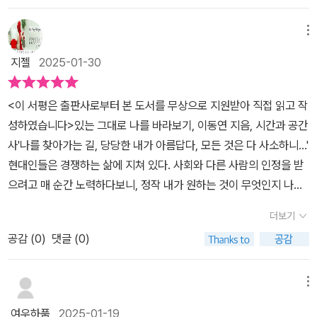
을 한다고 해도 도무지 해결할 수 없는 일들이 많습니다. 어떤 사람은
나도 마음을 많이 다쳤었나보다. 사람들의 반응에도 이전보다 훨씬
을 떠나겠다는 긍정적인 태도는 자신의 앞길은 스스로 선택한다는 굳
물질적 수단으로 행복을 찾습니다.비싼 명품을 가지면 다른 사람들의
예민하고 촉각을 세운다. 그래서 내가 나를 다스리고 나를 그대로 바
은 의지가 담겨있다. 그는 대지, 그것만으로 만족한다. 우리 삶 역시
메뉴
부러움을 받으면서 자신의 가치가 명품처럼 올라간다고 생각하는 것
라보는 연습이 부던히 필요하다.매일 쳇바퀴 돌아가는 일상에 계획은
수많은 유혹과 장애물이 있지만 열린 길에 대한 생각이 필요하다. 우
입니다.행복해지고 평화로워지는 방법을 가르쳐주는 수단은 많지만
지젤
2025-01-30
계속 세운다. 하지만 계획이 열가지라고 하면 한가지도 될까말까였
리가 걸을 수 있는 대지로 만족한다면 무엇을 만나든 무엇을 행하든
그것은 마치 행복이라는 열쇠를 만들어 파는 것과 같습니다.어떤 특
다. 여러 상황들에 의해 지켜지지 않은 것도 많다. 이제는 조금만 더
서로에 의미가 있고 공존한다는 사실을 깨닫게 될 것이다. 이제 나만
별한 이유가 없어도 우리는 행복해질 수 있습니다. 행복의 조건을 포
<이 서평은 출판사로부터 본 도서를 무상으로 지원받아 직접 읽고 작
한템포 느리게 달렸다면 경보정도는 하는걸로 바꾸며 너무 용쓰며 살
의 오아시스를 만날 시간이다.
기하면 됩니다. 행복해진다고 하는 방법론에 집착하지 말아야 합니
성하였습니다>​​있는 그대로 나를 바라보기, 이동연 지음, 시간과 공간
지 않기로ㅎㅎ 챗GPT에게 용쓰지 않고 살려면 어떻게 해야하냐고
다.행복에는 조건이 없습니다. 행복할 수 있다는 기준은 누가 정했을
사​​'나를 찾아가는 길, 당당한 내가 아름답다, 모든 것은 다 사소하니...'​
물어봤더니 내가 할 수 있는만큼만 노력하라고 했다. P. 248~249
까요? 우리는 스스로 조건을 만들어 자기 행복의 발목을 잡습니다.우
현대인들은 경쟁하는 삶에 지쳐 있다. 사회와 다른 사람의 인정을 받
인생을 자기 힘으로 쟁취한 것으로 보는 사람은 현재는 물론 지나간
리의 행복은 자연스러운 상태와 가장 가까워질 때 커지는 속성이 있
으려고 매 순간 노력하다보니, 정작 내가 원하는 것이 무엇인지 나를
것까지 모두 자기 것으로 여기므로 차마 버리지 못하고 과도한 집착
습니다. 긍정적인 눈으로 나의 행복과 상대방의 행복을 봅니다.
위한 삶은 무엇인지 잊어버리고 살기도 한다. 저자는 이 책을 통해 우
을 보이며 그 안에 머무르려고 한다. 반면 삶을 대여받은 것으로 보는
더보기
리가 왜 자신을 사랑해야 하는지 생각해 볼 것을 이야기하고 있다. 더
사람은 인생을 은총으로 느낀다. 자기가 가지고 있던 것 하나하나를
공감 (
0
)
댓글 (0)
나은 삶을 위한 첫 걸음은 나를 알고 나를 찾아가는 것이다. ​이 책에는
다시 고스란히 넘겨줘야 한다고 생각하므로 자기 삶과 자원을 다 써
나를 사랑하는 여덟 가지 방법을 소개하며 나를 찾아가는 방법을 안
버린다는 생각보다는 잘 보존해야 한다는 생각으로 낭비하지 않는다.
내하고 있다. 저자가 제안한 빨리 여과하기, 철저히 분리하기, 간절히
메뉴
나의 감정을 알아차리고 내 감정을 다루는데 아직도 서툴다. 내 감정
원하기, 가끔 마음 비우기, 아낌없이 나누어주기, 있는 그대로 만족하
을 잘 다룰 줄 알아야 한다. 그리고 부던히 내가 할 수 없는 것은 미련
여우하품
2025-01-19