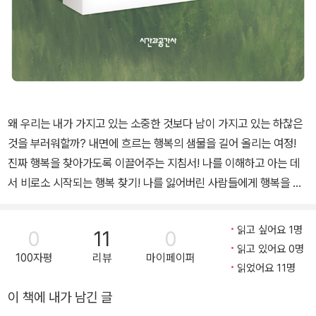
왜 우리는 내가 가지고 있는 소중한 것보다 남이 가지고 있는 하찮은
것을 부러워할까? 내면에 흐르는 행복의 샘물을 길어 올리는 여정!
진짜 행복을 찾아가도록 이끌어주는 지침서! 나를 이해하고 아는 데
서 비로소 시작되는 행복 찾기! 나를 잃어버린 사람들에게 행복을 찾
아주는 따뜻한 이야기 있는 그대로 나를 바라볼 때 비로소 행복의 오
아시스가 보인다! 우리는 사회와 다른 사람의 인정을 받으려고 아등
읽고 싶어요 1명
0
11
0
바등하며 살아간다. 그러다 정작 자신이 원하는 것이 무엇인지 잊어
읽고 있어요 0명
100자평
리뷰
마이페이퍼
버리고 만다. 게다가 무언가를 비교하기 시작하면 무엇을 얻기는커녕
읽었어요 11명
더 많은 것을 잃게 될 뿐이다. 사회에서 정한 기준에 나를 비교하며 사
이 책에 내가 남긴 글
는 한 평생 불안과 불행, 자괴감에 시달리며 살게 될 것이다. 우리 사