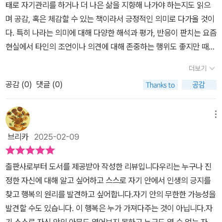
음이 말[馬]과 같다는 저자의 말씀이 오래 기억에 남을 듯합니다. 우
태로 자기관리를 하거나 더 나은 삶을 지향해 나가야 하는지도 읽으
다. 오늘 현재 지금 바로 여기서 행복해야만 그 자체 그대로 미래도 행
터 시작된다. 우린 소음으로부터 탈출해야한다. 그 어떤 의미를 지녔
리는 일이 너무 바빠 정신을 못 차리겠다며 친구들과 가족들에게 과
며 공감, 혹은 체감할 수 있는 책이라서 긍정적인 의미로 다가올 것이
복할 수 있음을 깊이 인지했으면 한다.책에는 나를 사랑하는 여덟 가
든 우리 내면은 침묵과 고요함을 원하고 있다. 고요함은 거대한 공간
시나 하듯 과장하기도 합니다. 물론 일에 치여 정신없이 사는 게 현대
다. 특히 나라는 의미에 대해 다양한 해석과 평가, 반응이 판치는 요즘
지 방법이 제시되어 있다.'빨리 여과하기/철저히 분리하기/간절히 원
이다. 그리고 그 공간으로부터 수많은 물질이 탄생한다. 고요함은 자
인들의 평균적인 모습이기도 합니다. 그러나 이 책 p163을 보면, 핵
현실에서 타인의 조언이나 의견에 대해 존중하는 행위도 좋지만 때로
하기/가끔 마음 비우기아낌없이 나누어주기/있는 그대로 만족하기/
신을 만나기 위해 항상 그 자리에서 자신을 기다리고 있다. 어려운
심을 찌르는 저자의 날카로운 일침이 있습니다. '일이 바쁜 게 아니라
는 자신만의 주관이나 가치, 철학 등을 유지하며 살아가는 행위를 통
깊이 몰입하기/자주 멈춰 서기' 이다.결국 행복은 내 본질의 권리인
시절일수록 스스로에 대한 평가와 판단이 뒤따른다. 지금껏 살아왔던
더보기
그저 당신의 마음이 (공연히) 바쁠 뿐이다.' 과연 그렇습니다. 같은 직
해서도 삶에 대한 많은 것을 배울 수 있다는 점도 알아야 한다.​요즘에
것이므로 그 누구도 행복을 가져다주지도 못하고, 내 행복을 앗아가
삶에 대한 통찰과 성찰의 시간이 필요하다. 삶에 대한 관점 역시 변화
장에서도 훨씬 넉넉한 품으로 업무를 다루면서, 기한 내에 일은 일대
공감 (
0
)
댓글 (0)
는 무조건적인 정답이나 효율성 찾기 등으로 인해 거의 모든 영역에
지도 못한다는 사실이다. 오직 우리 각자 개개인 모두가 행복해질 수
를 맞이한다. 자신을 바로 보는 것만큼 어려운 것도 없다. 진실에 대한
로 제대로 처리하는 멋진 사람들이 얼마든지 있습니다. 일이 바쁜 게
서 이런 경제 논리와도 같은 형태의 조언이나 방식이 유행처럼 번지
있고 행복한 사람이라는 사실을.
요구는 타인으로부터가 아닌 자신으로부터 시작되어야 하기 때문이
아니라, 일을 핑계로 허둥지둥하며 사리의 선후와 경중을 도외시하는
고 있는 현실이라 대충 어떤 말을 하고자 하는지, 이에 대해 읽으며 충
메뉴
다. 그래서 자신을 만난다는 건 더욱 신중하고 세심한 관찰이 필요하
우리의 불성실함이, 아무 필요도 없는 번잡과 무질서를 빚습니다. 과
분히 공감해 볼 수 있을 것이다. 그만큼 시대가 각박하면서도 빠르게
다. 고대 그리스인은 신적 부르심이라는 카이로스적 시간을 요구해왔
브리카
2025-02-09
연 인간은 만물의 영장이고 타 생명체에 비해 특별한 게 있을까요? p
변화하는 현실에 처해 있다는 점을 체감하게 되는 부분일 것이며 그
다. 우리의 삶이 수평적인 크로노스라면 카이로스는 삶의 태도와 안
217을 보면 이런 오래된 인간의 믿음은 분자생물학의 발전으로 인해
럼에도 자기 중심을 잡고 나에 대한 올바른 이해와 몰입의 시간, 과정
목에 변화를 주는 깊이를 이해하는 시간이다. 신적인 기쁨은 카이로
출판사로부터 도서를 제공받아 작성한 리뷰입니다​​​우리는 누구나 진
모래성처럼 무너졌다는 말이 나옵니다. 결국 인간도 나무나 풀, 양이
등이 왜 요구되며 중요한지도 이 책을 통해 접하며 확실하게 판단해
스로 시간으로부터 비롯된다. 당신이 카이로스는 무엇인가? 무엇이
정한 자신에 대해 알고 싶어하고 스스로 자기 안에서 인생의 긍지를
나 염소, 토끼처럼 지상에 우연히 출연하여 아슬아슬 생을 이어가는
볼 수 있어서 긍정적일 것이다. <있는 그대로 나를 바라보기> 특히
당신의 삶에 깊이를 전해주는가? ‘있는 그대로 나를 바라보기’ 는 나
찾고 행복의 원리를 발견하고 싶어합니다.자기 안의 무한한 가능성을
평범한 생명체들 중 하나에 불과했던 것입니다. 여기서 저자는 영혼
타인의 평가나 시선에 대해 매우 예민하게 반응하는 우리나라의 문화
에 대한 소소한 일상이, 나를 위한 성찰이, 그리고 나를 사랑하는 방법
발견할 수도 있습니다. 이 행복은 누가 가져다주는 것이 아닙니다.자
(靈魂)의 문제를 꺼냅니다. 사람이 노예처럼 직장에서 가정에서 루
적, 정서적인 요인으로 인해 많은 이들이 이에 대해 지나친 반응과 신
을 소개한다. 자아에 대한 지독한 집착보단 자신에 대한 성찰을 일깨