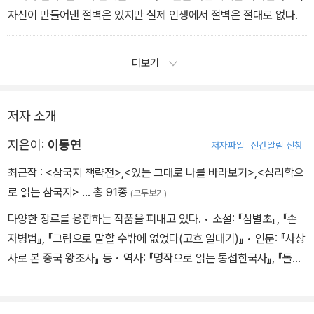
자신이 만들어낸 절벽은 있지만 실제 인생에서 절벽은 절대로 없다.
더보기
저자 소개
지은이:
이동연
저자파일
신간알림 신청
최근작 :
<삼국지 책략전>
,
<있는 그대로 나를 바라보기>
,
<심리학으
로 읽는 삼국지>
… 총 91종
(모두보기)
다양한 장르를 융합하는 작품을 펴내고 있다. • 소설: 『삼별초』, 『손
자병법』, 『그림으로 말할 수밖에 없었다(고흐 일대기)』 • 인문: 『사상
사로 본 중국 왕조사』 등 • 역사: 『명작으로 읽는 통섭한국사』, 『돌도
끼에서 4차 산업을 보다(한국 고대사)』, 『파란만장 고려사』, 『조선왕
조실록 500년 리더십』 등 • 역사 심리: 『심리학으로 들여다본 그리