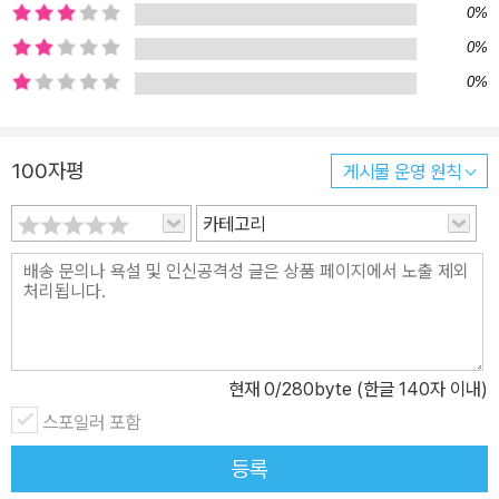
러나 더 중요한 것은 자신에게 주어진 환경을 어떻게 대하고 대처하
0%
는가 하는 마음 자세에 따라 자기 삶과 환경을 바꿀 수 있다는 사실이
0%
다. 어느 누구도 일생을 평탄하고 순조롭게 살 수만은 없다. 누구나 수
0%
많은 시련과 난관에 부닥치게 마련이고, 때로는 예상치 못한 큰 사고
를 당하기도 한다. 그러므로 시련과 난관은 우리 삶의 일부가 될 수밖
에 없다. 저자는 이런 시련에 부닥쳤을 때 우리가 무너지지 않고 그것
100자평
게시물 운영 원칙
을 승화하고 하나의 기회로 만드는 방법을 하나하나 알려주고 있다. 1
카테고리
장에서는 나는 나일 뿐이다, 행복은 어떻게가 아니라 왜라고 묻는 데
서 시작한다, 내가 좋으면 된다, 먼저 자신을 돌아보라 등에서 나를 찾
아가는 길을 알려준다. 2장에서는 남과 비교하지 마라, 감정의 소용
돌이에 휘말리지 마라, 좋은 생각만으로도 마음의 독은 빠진다, 일이
바쁜 게 아니라 마음만 바쁘다 등에서 당당한 내가 아름답다고 말한
다. 3장에서는 자포자기는 죄악이다, 악담은 걸러내고 덕담은 받아들
현재
0
/280byte (한글 140자 이내)
여라, 나의 변신은 무죄다, 우울은 성숙의 비타민이다 등에서 모든 것
스포일러 포함
은 다 사소하다고 일깨워준다. 4장에서는 지금만으로도 기쁘다, 기회
등록
는 늘 옆에 있다, 깨어 있는 내가 아름답다, 시간을 돈으로 바꿀 수 없