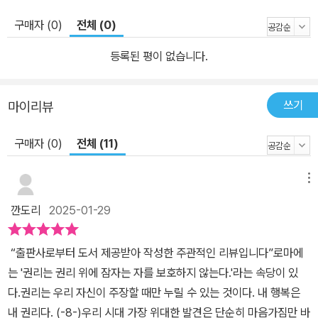
다, 작은 인연도 소중하다 등에서 지금을 행복하게 사는 것이 중요하
다고 말한다. 5장에서는 빨리 여과하기, 철저히 분리하기, 간절히 원
구매자 (0)
전체 (0)
하기, 가끔 마음 비우기, 아낌없이 나누어주기, 있는 그대로 만족하기,
등록된 평이 없습니다.
깊이 몰입하기, 자주 멈춰 서기 등 나를 사랑하는 여덟 가지 방법을 제
안한다. 또한 각 문장 마지막에 ‘행복을 부르는 한마디’를 두어 앞에서
읽은 내용을 바탕으로 다시금 다짐할 수 있으며, 다양한 명사가 남긴
쓰기
마이리뷰
명언을 원어와 함께 읽으며 나를 돌아볼 수 있다. 자기 마음속 깊은 곳
구매자 (0)
전체 (11)
에 흐르는 평화로움을 발견한 사람은 영원한 안식, 영원한 즐거움, 변
하지 않는 만족을 누리며 산다. 이 평화로움은 원래 우리 안에 있었으
므로 누구나 생각의 복잡함을 덜어내면 언제 어디서나 누릴 수 있는
메뉴
것이다. 독자들도 이 책과 함께 있는 그대로 나를 바라보고 내면에 흐
깐도리
2025-01-29
르는 행복의 샘물을 발견하기를 기대한다.
“출판사로부터 도서 제공받아 작성한 주관적인 리뷰입니다”로마에
는 '권리는 권리 위에 잠자는 자를 보호하지 않는다.'라는 속당이 있
다.권리는 우리 자신이 주장할 때만 누릴 수 있는 것이다. 내 행복은
내 권리다. (-8-)우리 시대 가장 위대한 발견은 단순히 마음가짐만 바