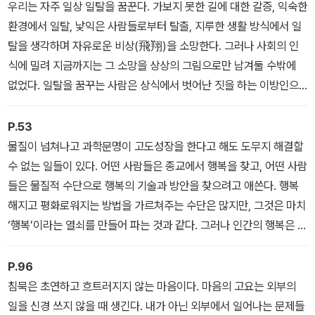
우리는 자주 일상 일탈을 꿈꾼다. 가보지 못한 길에 대한 갈증, 익숙한
하는 여덟 가지 방법’까지 나를 찾아가는 방법을 단계적으로 안내한
환경에서 일탈, 낯익은 사람들로부터 탈출, 지루한 생활 방식에서 일
다.
탈을 생각하며 자유로운 비상(飛翔)을 소망한다. 그러나 사회의 인
식에 밀려 지금까지는 그 소망을 상상의 그림으로만 남겨둘 수밖에
이 책을 읽으며 나 자신을 찾아가는 여정을 따라가다 보면 자신이 진
없었다. 일탈을 꿈꾸는 사람은 상식에서 벗어난 짓을 하는 이방인으
정으로 원하는 것을 발견하게 되고, 모래성 위에 쌓은 허망하고 불안
로 낙인찍혀 버리기 때문이다. 하지만 세상은 변했다. 사람들은 이제
정한 행복이 아니라 단단하고 안정된 청량한 행복을 만나게 될 것이
더는 전체의 공론, 즉 인륜, 가치관 등을 그대로 받아들여 순응하려고
P.53
다. 이제 내 안에 있는 행복의 샘물을 끊임없이 길어 올려 있는 그대로
하지 않는다. 아리스토텔레스는 이렇게 말했다. “모든 윤리의 출발은
물질이 넘쳐나고 과학문명이 고도성장을 한다고 해도 도무지 해결할
나를 바라보자.
귀족들이 노예를 길들이려는 것이다.” 많은 사람이 인륜과 윤리는 힘
수 없는 일들이 있다. 어떤 사람들은 종교에서 행복을 찾고, 어떤 사람
없는 서민과 약자들만 억압하지 않느냐고 의심의 눈길을 보낸다.
들은 물질적 수단으로 행복의 기술과 방안을 찾으려고 애쓴다. 행복
해지고 평화로워지는 방법을 가르쳐주는 수단은 많지만, 그것은 마치
‘행복’이라는 열쇠를 만들어 파는 것과 같다. 그러나 인간의 행복은 특
정한 기술에서 오는 것이 아니라 우리 존재에서 오기에 행복을 추구
하는 것만큼은 ‘어떻게’보다는 ‘왜’에 대한 해답을 찾아야 한다.
P.96
침묵은 초연하고 흐트러지지 않는 마음이다. 마음의 고요는 외부의
일을 신경 쓰지 않을 때 생긴다. 내가 아닌 외부에서 일어나는 문제들