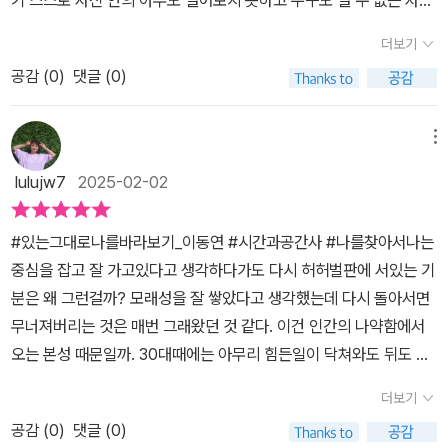
기 스스로 자신 안의 아무도 열어보지 못하고 누구도 열 수 없는 자신
틴의 사슬에 매여 부품처럼 소모되면, 그 사람은 남들보다 훨씬 삶의
경을 쓰지만 사실 살면서 크게 좌우되는 것도 없고 이것만큼 무모한
운다. 저자는 나를 찾아가는 길을 시작으로 자신과 주변을 받아들이
의 내면을 열어야 합니다.이 책 《있는 그대로 나를 바라보기》는 우리
활력(elan vital)이 빨리 갉아먹힙니다. 그래서 사람은 끝없이 자신에
관리법도 없을 것이다. 때로는 자기 자신에 대한 사랑과 함께 있는 그
더보기
는 방법, 그리고 행복과 기쁨에 관한 에피소드를 전달한다. 삶에 대한
모두는 행복해질 수 있고 행복한 사람이라는 사실을 잊지마라라는 메
게 희망의 주문을 불어넣곤 하는데 이게 바로 자기암시입니다. 악마
대로의 나를 받아들이는 과정에서 어른이 되거나 성장, 성숙의 가치
관점의 변화와 내면을 바로 보는 소중한 시간이 곧 자신을 찾아가는
공감 (
0
)
댓글 (0)
시지를 전달합니다.우리는 행복해지려고 노력하지만 결심과 후회, 또
와도 같은 권리금 사기 노파는 제 자식이나 자신처럼 남들도 인생을
가 무엇인지도 제대로 체감할 수 있다는 점도 우리 모두가 읽으며 함
길임을 인지한다. 특히 빨리 여과하기, 상황과 사건을 분리하기, 간절
다시 결심과 후회를 반복하면서 인생을 낭비할 수 없습니다.사실 인
망치길 바라는 비뚤어진 마음으로 타인에게 실패의 암시를 걸지만 그
께 참고해야 하는 부분일 것이다.​더 이상 어린이, 청소년도 아니며 그
히 원하기, 마음 비우기, 아낌없이 나누어주기, 있는 그대로 만족하기,
생의 모든 해답은 그리 복잡하지 않습니다. 우리는 감정과 이성이 의
서투른 수완으로 뭐가 잘 될 리 없습니다. 영어 속담에 live and let li
메뉴
시기의 마인드와 멘탈로 나이를 먹어 갈 수도 없는 현실이라면 결국
깊이 몰입하기, 자주 멈춰서기, 저자가 소개하는 자신을 사랑하는 여
지를 지배해야 한다고 생각하지만 그 반대가 되어야 합니다.의지로
ve라는 게 있습니다. 나도 살고 남들도 각자의 방식대로 잘 살게 하려
그 해답과 변화, 성장의 시간은 자기 자신에게 있다는 점을 반드시 짚
lulujw7
2025-02-02
덟 가지 방법은 행복을 찾는 것은 물론 인생을 풍요롭게 하는 지혜가
감정과 이성을 지배해야 합니다. 우리는 마음을 비우고 살라는 말을
는 마음을 품어야 사리에 맞다는 뜻입니다. p284에 나오는 순례자처
고 넘어가야 할 것이다. <있는 그대로 나를 바라보기> 이 책도 이런
가득하다. ‘나 자신에게 행복해질 필요가 없다고 설득한 그날부터 내
많이 듣습니다.이것은 특수성을 버리고 자기 자신에게로 돌아가라는
럼 열린 마음을 가져야 모두가 상생하며 이런 현인을 알아본 성주 역
보편적 가치를 통해 조언하고 있는 에세이북으로 어려운 의미보다는
#있는그대로나를바라보기_이동연 #시간과공간사 #나를찾아서나는
겐 행복이 깃들길 시작했다.’ 프랑스 소설가 앙드레 지드의 말이다. 우
뜻이고 마음을 비웠다는 것은 과거의 상처나 불쾌함에 끌려다니지 않
시도 비상한 인물입니다. 순리를 거스르지 않는 바른 의사력(意思
누구에게나 중요하며 또 해당되는 부분을 중심으로 한 소개가 인상적
중심을 잡고 잘 가고있다고 생각하다가도 다시 허허벌판에 서있는 기
린 과거의 근심이나 미래의 걱정을 현재에 놓고 무수한 갈등과 번민
습니다.오로지 자신의 의지대로 마음을 다스실 수 있는 상태를 말합
力. p293)이야말로 짧게 지상에 머물다 가는 우리 모두가 가져야 할
인 책이다. 서로 다른 상황과 환경이 마주하고 있겠지만 그럼에도 우
분은 왜 그런걸까? 모래성을 잘 쌓았다고 생각했는데 다시 돌아서면
을 거듭한다. 행복은 살아있다는 자체에 대한 느낌이지 목표를 달성
니다. 마음을 비우면 매사에 순리대로 풀리고 가치 있는 선택을 할 수
자질입니다.
리들은 살아가야 하는 존재들이며 더 나은 삶의 긍정과 행복 등을 바
무너져버리는 것은 매번 그래왔던 것 같다. 이건 인간의 나약함에서
한 후 찾아오는 감사의 표현이 아니다. 행복은 성취해야할 과제가 아
있습니다.무조건 자기 자신을 믿습니다. 자기를 의심하고 불신하면
란다면 어떤 형태로 삶의 자세를 갖고 나아가야 하는지도 책을 통해
오는 본성 때문일까. 30대때에는 아무리 힘든일이 닥쳐와도 뒤도 돌
니라 순간순간 살아가면서 마주하는 실천 덕목이다. 이미 행복한 마
자기 재능을 제대로 펼칠 수 없습니다.인간의 재능은 자신감을 가질
접하며 판단해 보자. ​​
아보지 않고 힘든일도 무덤덤히 헤쳐나갔는데 전보다는 회복탄력성
음으로 오늘을 만끽하는 것이 곧 우리의 삶이다. 저자는 월트 휘트먼
때 싹이 나고 열매를 맺을 수 있습니다. 아무도 나를 믿어주지 않는다
더보기
이 많이 떨어진 듯 하다. 큰일이 닥쳐와도 괜찮았고 무던히 넘길 수 있
의 열린 길이란 노래를 통해 삶을 대하는 태도와 자세를 소개한다. 누
고 해도 자신만큼은 자신을 믿어야 합니다.물질이 넘쳐나고 고도성장
공감 (
0
)
댓글 (0)
었는데 별일 아닌것에도 흔들리고 꺾이는 것을 보면 이전의 생활에
구에게도 방해받지 않는 인생, 그 무엇이 앞을 가로막더라도 열린 길