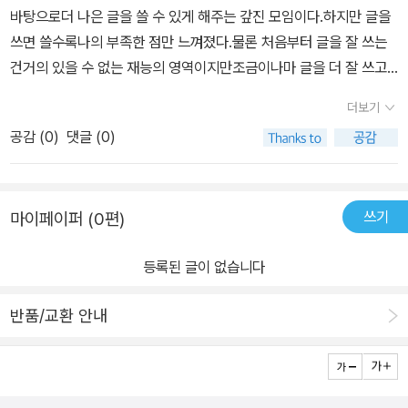
절벽은 있지만 실제 인생에서 절벽은 절대로 없다는 것이다. 외부에
바탕으로더 나은 글을 쓸 수 있게 해주는 갚진 모임이다.하지만 글을
심에는 종이 되어야 한다.언어는 우리의 의지를 불러일으키는 데 가
서 일어나는 문제들에 내가 반응하면 할수록 마음속에 큰 파장을 일
쓰면 쓸수록나의 부족한 점만 느껴졌다.물론 처음부터 글을 잘 쓰는
장 중요한 도구이다. 의지가 있다면 감정은 충분히 순화되고 이성은
으키지만, 조용히 바라보면 아무런 동요도 일어나지 않는다고 한다.
건거의 있을 수 없는 재능의 영역이지만조금이나마 글을 더 잘 쓰고
더 지혜로워진다. 우리 모두는 내면에 행복의 오아시스를 가지고 있
나는 외부 환경에 민감하게 반응하는 편이다. 저자의 말대로 내부가
싶다는 욕심이계속해서 들었다.그래서 여러가지 이유로 중단되었던
다. 이 이오아시스는 최대한 자연스러운 상태와 가장 가까워질 때 커
더보기
아닌 외부에서 일어나는 것들을 사소하게 무심히 바라보도록 노력해
독서를 다시금 시작해보려고 했다.그리고 에세이를 쓰고자 한다면에
지는 속성을 가지고 있다.우린 가끔, 자신의 존재를 잊어버리고 다른
야 겠다. ​나는 나일 뿐이다. 다른 사람이 뭐라하든 내가 좋으면 그만이
공감 (
0
)
댓글 (0)
세이를 읽어야겠다는 생각에이 책을 발견했다.나의 현재 상황을 딱
사람들에게 없는 것을 갖기를 원하고 바라면서 남에게 과시하려고 한
다. 감정의 소용돌이에 휘말리지 말고, 내가 원하는 것에 집중하자. 모
짚어주는 듯한책제목에 가장 끌렸다.역사적으로 이름있는 명사들의
다.물질이든, 권력이든 외부에 행복의 잣대를 두지 마라. 행복은 오직
든 것은 사소한 일일 뿐이다!! 앞으로는 생각나는 대로 느끼는 대로 말
한 마디를 인용하여 나를 있는 그대로 보고속도가 아닌 방향을 중심
내면에, 바로 지금 여기에 존재한다. 많은 사람들이 많은 기대를 미래
하지 말고, 내가 원하는 대로 말해야겠다 다짐해 본다.
쓰기
마이페이퍼 (0편)
으로삶을 나아가야 한다는 교훈을 주는 책이다.글쓰기에 도움이 되기
에 둔 채 오늘의 행복을 희생하며 살아가고 있다. 오늘 지금 바로 여기
위해 고른 책이지만글 자체에 푹 빠져들어서 이런 글을 쓸 수 있는경
서 행복해야 미래도 행복할 수 있음을 인지해야 한다.​나를 사랑하는
등록된 글이 없습니다
험과 지혜가 부러워졌다.내 삶 자체를 어떠한 필터도 없이있는 그대
여덟 가지 방법있는 그대로 나를 바라보기: 나를 잃어버린 사람들에
로 보는 건 어떤 느낌일까.지금의 나를 어떻게 설명할 수 있을까.직업
게 나를 찾아주는 따쯧한 이야기빨리 여과하기철저히 분리하기간절
반품/교환 안내
이나 직장, 나이 등이 아닌가치관, 삶의 자체, 원동력 등물질적이고 숫
히 원하기가끔 마음 비우기아낌없이 나누어주기있는 그대로 만족하
자로 표현되는 것 말고표현할 수 있는 나의 모습은 어떤 것일까.아마
기깊이 몰입하기자주 멈춰 서기​
그 답을 찾아내는 데에굉장한 노력과 시간이 들 것 같지만꼭 직시해
야 하는 나의 모습일 것이다.이 책에 대한 것으로 돌아가보면원하는