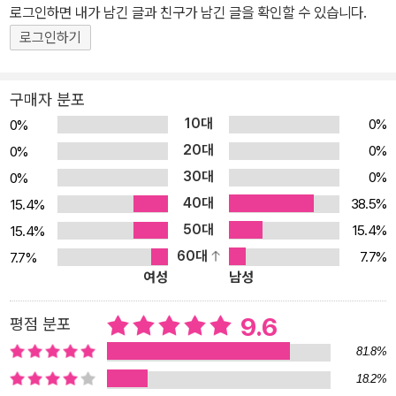
회의 대부분이 이러한 모습으로 살아가고 있다. 객관적 기준은 자신
로그인하면 내가 남긴 글과 친구가 남긴 글을 확인할 수 있습니다.
이 통제할 수 있는 것이 아니며, 그렇다고 그것이 절대적으로 자신에
로그인하기
게 행복을 가져다주는 것도 아니다. 그렇다면 진정한 행복, 참행복을
맛보는 방법은 무엇일까? 저자는 자신의 재능과 자원을 바르게 사용
구매자 분포
하면 행복이 저절로 찾아온다고 들려준다. 그러려면 자신의 정신세계
10대
0%
0%
를 스스로 다스릴 줄 알아야 하지만 우리는 자기 자신에 대해 너무 무
20대
0%
0%
지할뿐더러 자기 자신을 어떻게 다뤄야 할지도 모른다. 그러면서 다
30대
0%
0%
른 사람은 자기 생각대로 하려고 안간힘을 쓴다. 자신이 다른 사람과
40대
다른 일들의 주인이 되기 전에 먼저 자신의 감정과 의지, 이성을 다스
38.5%
15.4%
리는 능력을 갖춰야 한다. 큰 성공, 황홀한 경험도 시간이 지나면 다
50대
15.4%
15.4%
흘러간 옛이야기가 된다. 그러나 자기 마음속 깊은 곳에 흐르는 평화
60대
7.7%
7.7%
여성
남성
로움을 발견한 사람들은 영원한 안식, 영원한 즐거움, 변하지 않는 만
족을 누리며 산다. 이 평화로움은 본래부터 우리 안에 있던 것이므로
9.6
평점 분포
누구나 생각의 복잡함을 덜어내면 언제 어디서나 누릴 수 있다. 나를
돌아보게 해주는 명사들의 명언 한 줄! 다시 한번 다짐하게 해주는 행
81.8%
복을 부르는 한마디! 인간에게 환경이 매우 중요한 것은 사실이다. 그
18.2%