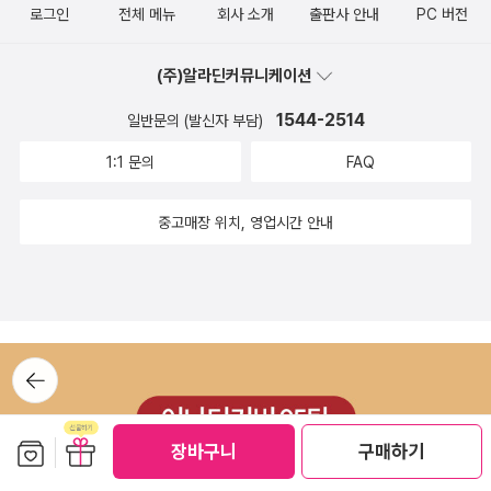
로그인
전체 메뉴
회사 소개
출판사 안내
PC 버전
챕터만 따로 보는 것도 좋을 것이다.원래라면 순서대로 있는 게 나의
스타일이지만이 책은 꼭 다른 방법으로 읽어보고 싶었다.지금 가장
(주)알라딘커뮤니케이션
내가 필요로 하는 게 무엇인가 생각해보고그 해답을 찾아보는 것처럼
챕터를 찾아 보는 재미가 있었다.만약 나의 삶에 회의감이 느껴진다
1544-2514
일반문의 (발신자 부담)
면,인생의 목표를 잃어버린 느낌이 든다면이 책을 읽어보는 걸 추천
1:1 문의
FAQ
한다.
중고매장 위치, 영업시간 안내
뒤로가
기
보관함담기
선물하기
장바구니
구매하기