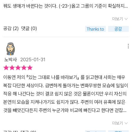
꿔도 생애가 바뀐다는 것이다. (-23-)옳고 그름의 기준이 확실하지
않은 시대에는 절대적 기준을 갖지 않는 편이 좋다. 이미 흘러간 선악
더보기
의 기준으로 자꾸 자신을 판단하고 남을 판단하면 자신도 견디지 못
공감 (
2
)
댓글 (0)
하고 괴로울 뿐이다. 우리가 선악을 판단하는 기준은 시대와 장소에
따라 다르다. (-32-)마음을 비우는 길은 침묵과 신뢰의 오솔길을 걷
는 것과 같다. 여기서 '침묵;'은 모든 일에 침묵하라는 뜻이 아니다.때
메뉴
로는 유머도 필요하고, 적당한 대응도 필요하고, 적절한 문제 제기도
노박사
2025-01-31
필요하다. 침묵은 자기 한계를 받아들여 모르는느 것을 인정하면서
우주적 섭리를 기다리는 것이다. 침묵은 나를 둘러싼 상황과 나를 분
이동연 저의 『있는 그대로 나를 바라보기』 를 읽고현대 사회는 매우
리해 관조하는 행위이며, 더 나아가 내 주변 환경과 나를 아무런 관계
복잡 다단한 세상이다. 급변하게 돌아가는 변화무쌍한 모습에 일일이
없이 만드는 것이다. 그래서 침묵은 명상이고 바음 비우기다. (-40-)
적응 해 나간다는 것이 결코 쉽지 않은 것은 물론이지만 우리 자신의
약할 때는 순수한 마음으로 감사할 수 있다. 내가 살아있고 존재하는
본연의 모습을 지켜나가기도 쉽지가 않다. 주변의 여러 유혹에 많은
것만으로도 충분히 감사한다. 자기 장점에만 우쭐거리지 말고 약점에
것을 빼앗긴다든지 주변의 누군가와 비교에 빠진다고 한다면 걷잡을
도 감사하라. 그 약점으로 내가 겸손할 수 있고, 약한 이웃을 사랑할
수없이 방황에 휘말리면서 헤어나오기 힘들 수도 있다. 이때 중요한
수 있다. 칭찬 받을 때만 기뻐하지 말고 비난받을 때도 감사하라. 비난
더보기
것이 자기만의 튼튼한 자아관이 있어야 한다는 점이다. 이 확고한 자
이 있기에 스스로 행동을 자제할 수 있고 타인을 존중하는 법을 배울