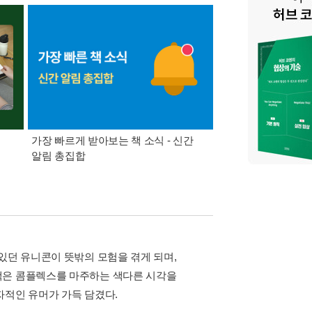
가장 빠르게 받아보는 책 소식 - 신간
경기컬처패스 1만원 
알림 총집합
있던 유니콘이 뜻밖의 모험을 겪게 되며,
책은 콤플렉스를 마주하는 색다른 시각을
자적인 유머가 가득 담겼다.