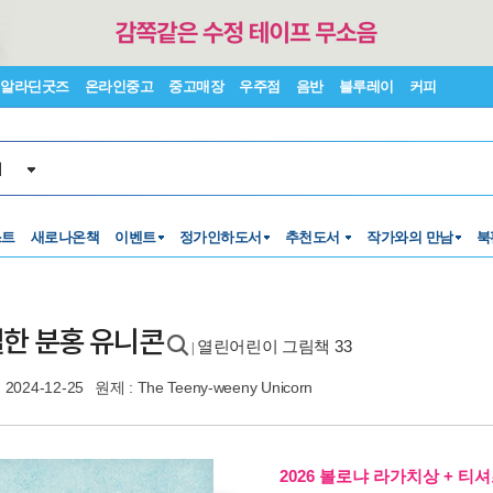
알라딘굿즈
온라인중고
중고매장
우주점
음반
블루레이
커피
서
스트
새로나온책
이벤트
정가인하도서
추천도서
작가와의 만남
북
한 분홍 유니콘
열린어린이 그림책 33
|
2024-12-25
원제 : The Teeny-weeny Unicorn
2026 볼로냐 라가치상 + 