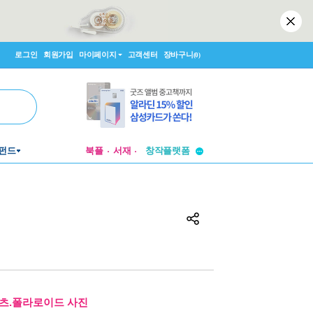
로그인
회원가입
마이페이지
고객센터
장바구니
(0)
투비컨티뉴드
펀드
북플
서재
창작플랫폼
투비컨티뉴드
티셔츠.폴라로이드 사진