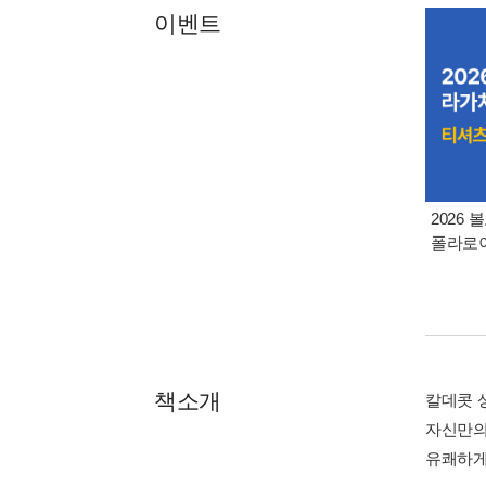
이벤트
2026
폴라로
책소개
칼데콧 
자신만의
유쾌하게