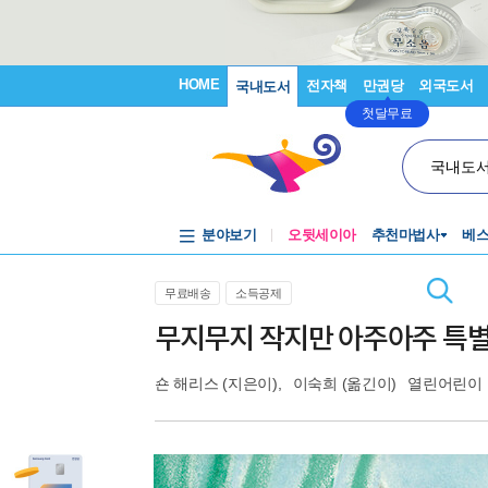
HOME
전자책
만권당
외국도서
국내도서
첫달무료
국내도
분야보기
오뒷세이아
추천마법사
베
무료배송
소득공제
무지무지 작지만 아주아주 특별
숀 해리스
(지은이),
이숙희
(옮긴이)
열린어린이