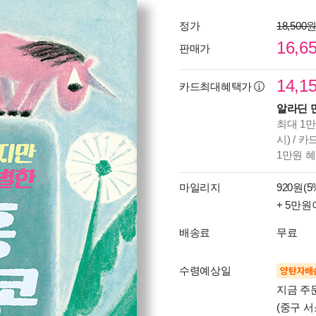
정가
18,500
16,6
판매가
14,1
카드최대혜택가
알라딘 
최대 1만
시) / 
1만원 
마일리지
920원(5
+ 5만원
배송료
무료
수령예상일
양탄자배
지금 주
(중구 서