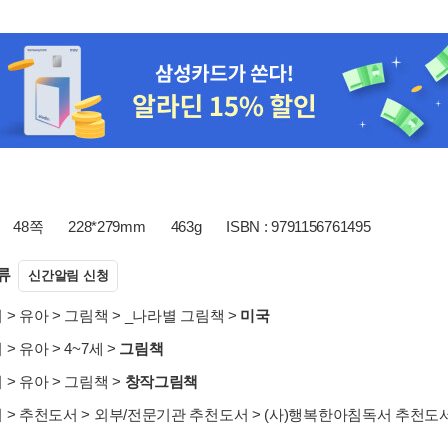
48쪽
228*279mm
463g
ISBN : 9791156761495
류
신간알림 신청
서
>
유아
>
그림책
>
_나라별 그림책
>
미국
서
>
유아
>
4~7세
>
그림책
서
>
유아
>
그림책
>
창작그림책
서
>
추천도서
>
외부/전문기관 추천도서
>
(사)행복한아침독서 추천도