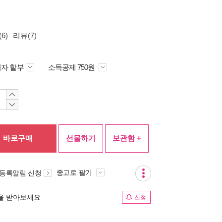
6)
리뷰(7)
자 할부
소득공제 750원
바로구매
선물하기
보관함 +
중고로 팔기
 등록알림 신청
림을 받아보세요
신청