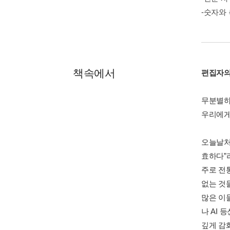
-숫자와
책속에서
편집자
무분별하
우리에게
오늘날처
효하다”
주로 전
없는 것
많은 이
나 AI
깊게 감