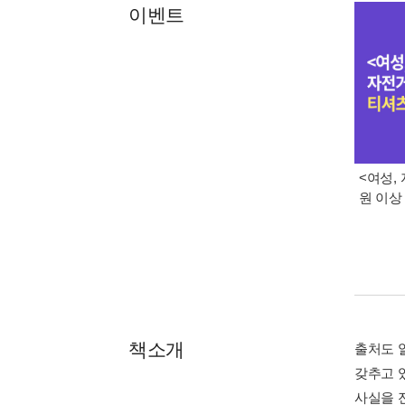
이벤트
<여성,
원 이상
책소개
출처도 알
갖추고 
사실을 