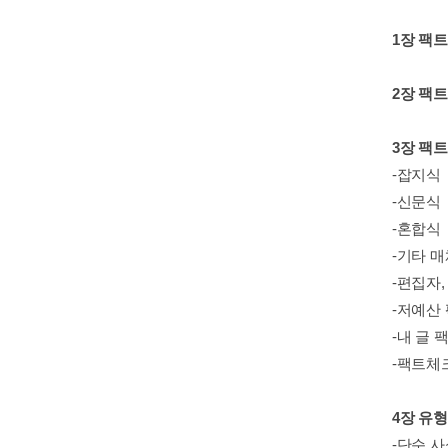
1장 팩
2장 팩
3장 팩
-잡지식
-신문식
-혼합식
-기타 매
-편집자
-저예산
-내 글
-팩트체
4장 유
-단순 