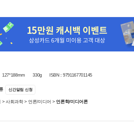
127*188mm
330g
ISBN : 9791167701145
류
신간알림 신청
서
>
사회과학
>
언론/미디어
>
언론학/미디어론