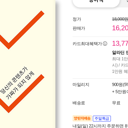
정가
18,000
16,2
판매가
13,7
카드최대혜택가
알라딘 
최대 1만
시) / 
1만원 
마일리지
900원(5
+ 5만원
배송료
무료
양탄자배송
주말특급
내일(일) 22시까지 주문하면 8월