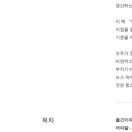
생산하는
이 책 
지침을 
기준을 
모두가 
비판적으
부지기수
뉴스 속
것은 중
목차
옮긴이의
머리말 