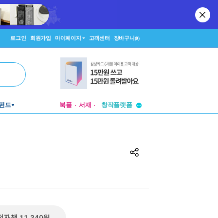
로그인
회원가입
마이페이지
고객센터
장바구니
(0)
투비컨티뉴드
펀드
북플
서재
창작플랫폼
투비컨티뉴드