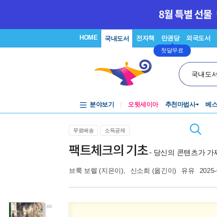
HOME
전자책
만권당
외국도서
국내도서
첫달무료
국내도
분야보기
오뒷세이아
추천마법사
베
무료배송
소득공제
팩트체크의 기초
- 당신의 콘텐츠가 가
브룩 보렐
(지은이),
신소희
(옮긴이)
유유
2025-