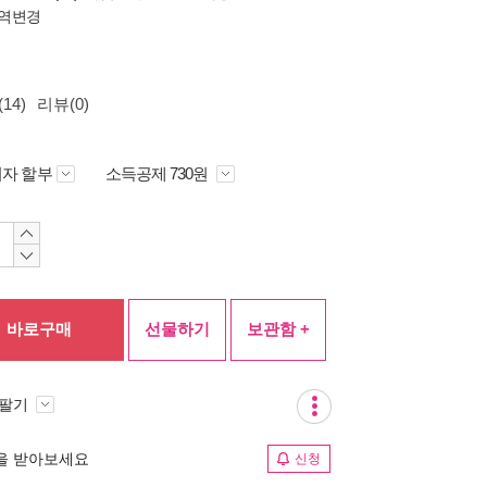
역변경
14)
리뷰(0)
자 할부
소득공제 730원
바로구매
선물하기
보관함 +
 팔기
림을 받아보세요
신청