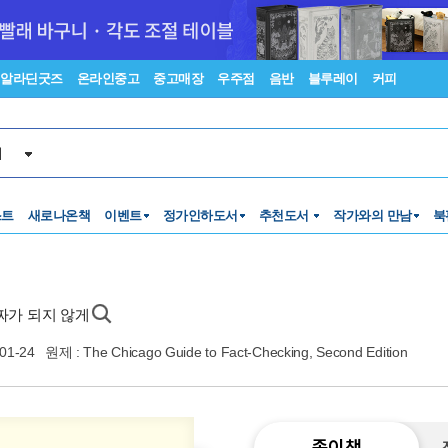
알라딘굿즈
온라인중고
중고매장
우주점
음반
블루레이
커피
서
스트
새로나온책
이벤트
정가인하도서
추천도서
작가와의 만남
북
짜가 되지 않게
01-24
원제 : The Chicago Guide to Fact-Checking, Second Edition
종이책