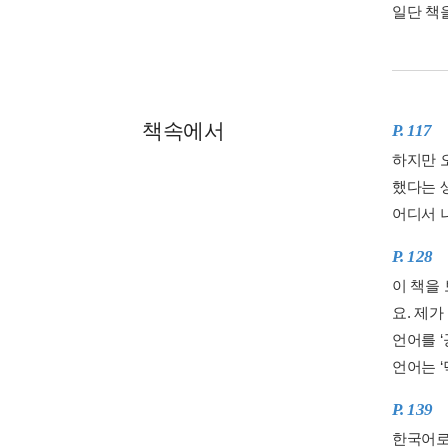
일단 책
책속에서
P. 117
하지만 
했다는 
어디서 
P. 128
이 책을
요. 제가
언어를 
언어는 ‘
P. 139
한국어로