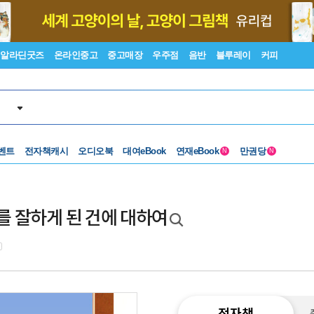
알라딘굿즈
온라인중고
중고매장
우주점
음반
블루레이
커피
벤트
전자책캐시
오디오북
대여eBook
연재eBook
만권당
N
N
어를 잘하게 된 건에 대하여
전자책