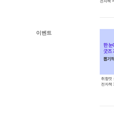
전자책
이벤트
취향껏 
전자책 