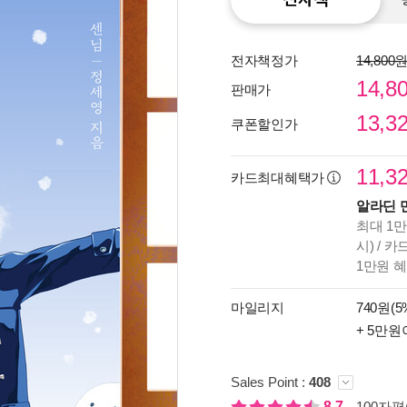
전자책정가
14,800
14,8
판매가
13,3
쿠폰할인가
11,3
카드최대혜택가
알라딘 
최대 1만
시) / 
1만원 
종이
미리
마일리지
740원(5
입니
+ 5만원
Sales Point :
408
8.7
100자평(