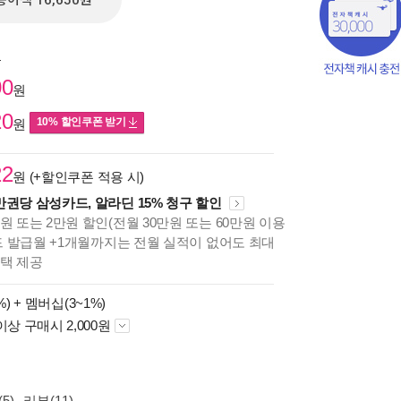
종이책 16,650원
원
00
원
20
10% 할인쿠폰 받기
원
22
원 (+할인쿠폰 적용 시)
만권당 삼성카드, 알라딘 15% 청구 할인
원 또는 2만원 할인(전월 30만원 또는 60만원 이용
카드 발급월 +1개월까지는 전월 실적이 없어도 최대
혜택 제공
책의
보기
%) +
멤버십(3~1%)
다.
이상 구매시 2,000원
5)
리뷰(11)