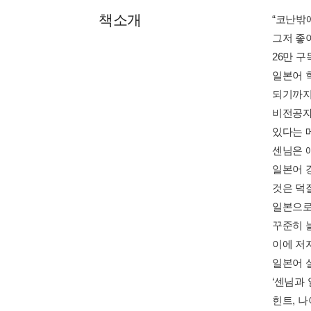
책소개
“코난밖
그저 좋
26만 
일본어 
되기까지
비전공자
있다는 
센님은 애
일본어 강
것은 덕
일본으로
꾸준히 
이에 저자
일본어 
‘센님과
힌트, 