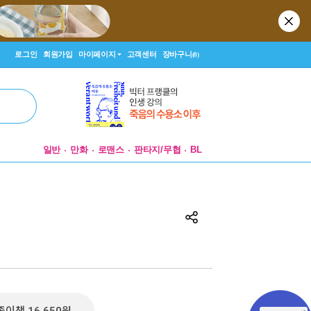
로그인
회원가입
마이페이지
고객센터
장바구니
(0)
일반
만화
로맨스
판타지/무협
BL