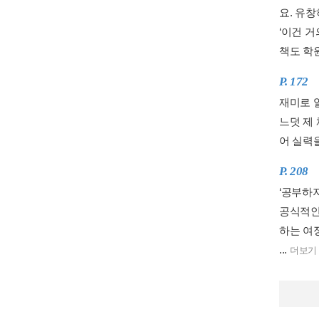
요. 유
‘이건 거
책도 학원
P. 172
재미로 
느덧 제
어 실력
P. 208
‘공부하
공식적인
하는 여
...
더보기