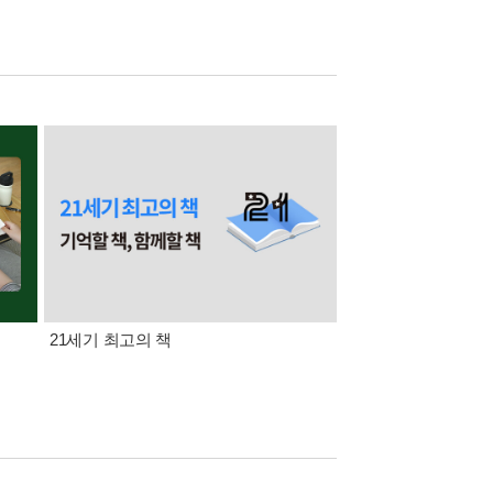
21세기 최고의 책
삼성카드가 쏜다! 알라