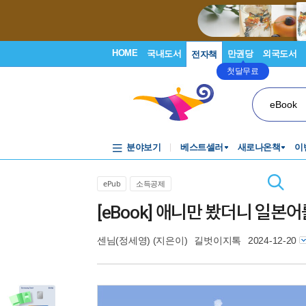
HOME
국내도서
만권당
외국도서
전자책
첫달무료
eBook
분야보기
베스트셀러
새로나온책
이
ePub
소득공제
[eBook] 애니만 봤더니 일본
센님(정세영)
(지은이)
길벗이지톡
2024-12-20