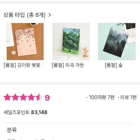
상품 타입 (총 8개)
[품절] 김이랑 벚꽃
[품절] 리곡 가든
[품절] 숲
9
100자평 7편
리뷰 1편
세일즈포인트
83,148
분류