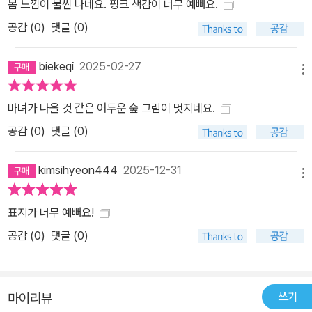
봄 느낌이 물씬 나네요. 핑크 색감이 너무 예뻐요.
공감 (
0
)
댓글 (0)
biekeqi
2025-02-27
메뉴
마녀가 나올 것 같은 어두운 숲 그림이 멋지네요.
공감 (
0
)
댓글 (0)
kimsihyeon444
2025-12-31
메뉴
표지가 너무 예뻐요!
공감 (
0
)
댓글 (0)
쓰기
마이리뷰