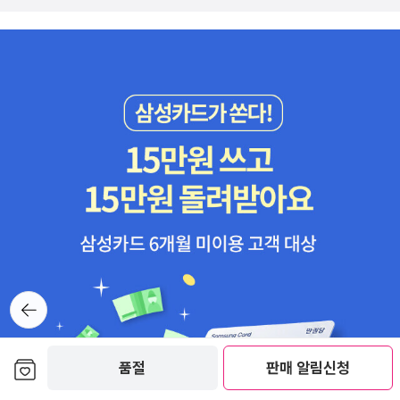
뒤로가
기
보관함담기
품절
판매 알림신청