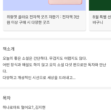
취향껏 골라요 전자책 굿즈 자판기 : 전자책 3만
8월 특별 선
원 이상 구매 시 다양한 굿즈
바구니
책소개
오늘의 좋은 소설은 간단하다. 무겁지도 어렵지도 않다.
어떤 장식과 해설도 하지 않고 오직 소설 다섯 편으로만 독자와 만난
다.
다양하고 개성적인 시선으로 세상을 드러내고
삶을 해석한 뛰어난 작가들의 치열한 문장이 빼곡히 담겨있다.
이 소설들을 통해 독자는 ‘현재’, 혹은 ‘과거'를 재현한 서사의 팽팽한
긴장을 느낄 수 있을 것이다.
목차
하나로마트 멀어요?_김지현
오늘의 좋은 소설은 2007년 시작되어