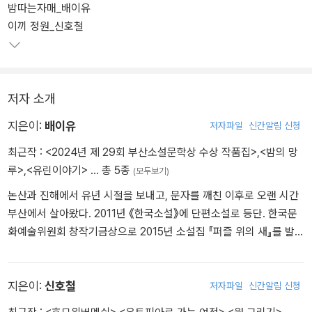
밤따는자매_배이유
지금까지 이어진 우리나라 최고의 소설전문계간지이다.
이끼 정원_신호철
늘 상업성과 연고를 경계하여 지역과 한국문학의 지평을 넓히고자 한
다.
저자 소개
지은이:
배이유
저자파일
신간알림 신청
최근작 :
<2024년 제 29회 부산소설문학상 수상 작품집>
,
<밤의 망
루>
,
<유린이야기>
… 총 5종
(모두보기)
논산과 진해에서 유년 시절을 보내고, 문자를 깨친 이후로 오랜 시간
부산에서 살아왔다. 2011년 《한국소설》에 단편소설로 등단. 한국문
화예술위원회 창작기금상으로 2015년 소설집 『퍼즐 위의 새』를 발간
했다. 첫 창작집으로 2016년 ‘부산작가상’을 수상했다. 2021년 뉴욕
의 문예지 《The Hopper》에 단편소설 「압정 위의 패랭이꽃」이 ‘The
Last Days’로 번역(양은미) 게재. 2022년 「소리와 흐름: 록의 부치지
지은이:
신호철
저자파일
신간알림 신청
못한 노래」로 ‘부산소설문학상’을 수상했다.