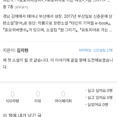
최근작 :
<호모위버멘쉬>
,
<유토피아로 가는 여정>
,
<원 그리기>
…
총 7종
(모두보기)
경남 김해에서 태어나 부산에서 성장. 2017년 부산일보 신춘문예 단
편소설「문어」로 등단. 작품으로 장편소설 『타인의 기억들 e-book』,
『호모위버멘쉬』가 있으며, 소설집 『원 그리기』, 『유토피아로 가는 여
정』(공저)가 있다.
지은이:
김지현
저자파일
신간알림 신청
제 첫 소설이 될 것 같습니다. 이 이야기에 끝을 향해 도전해보겠습니
다.
읽고 싶어요 0명
0
0
0
읽고 있어요 0명
100자평
리뷰
마이페이퍼
읽었어요 0명
이 책에 내가 남긴 글