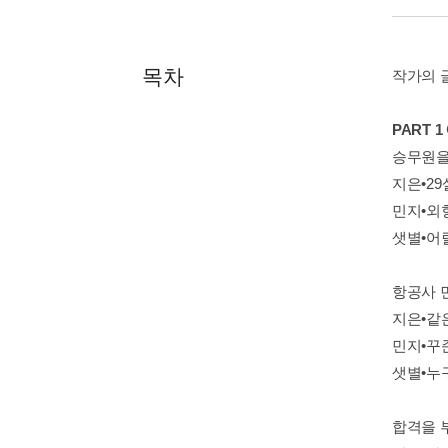
목차
작가의 
PART 
승무원을
지은•2
민지•외
샛별•어
항공사 
지은•같
민지•꾸
샛별•누
합격을 