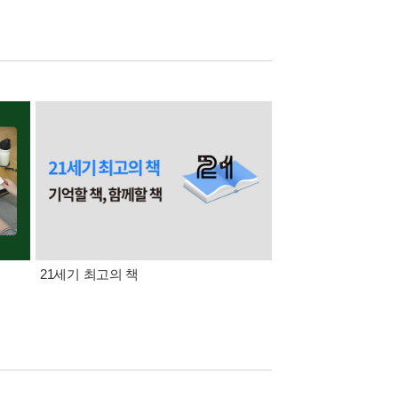
21세기 최고의 책
삼성카드가 쏜다! 알라