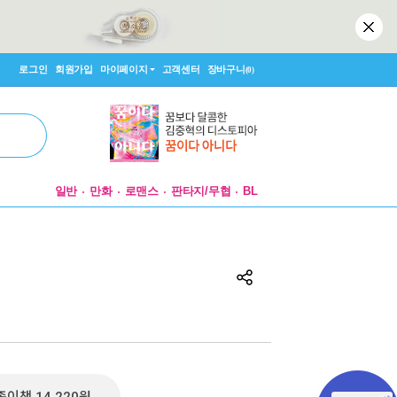
로그인
회원가입
마이페이지
고객센터
장바구니
(0)
일반
만화
로맨스
판타지/무협
BL