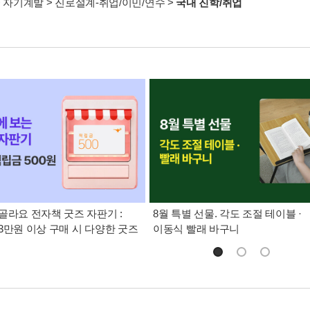
>
자기계발
>
진로설계-취업/이민/연수
>
국내 진학/취업
골라요 전자책 굿즈 자판기 :
8월 특별 선물. 각도 조절 테이블 ·
3만원 이상 구매 시 다양한 굿즈
이동식 빨래 바구니