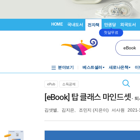
HOME
국내도서
만권당
외국도서
전자책
첫달무료
eBook
분야보기
베스트셀러
새로나온책
이
ePub
소득공제
[eBook] 탑 클래스 마인드셋
- 
김샛별
,
김지은
,
조민지
(지은이)
서사원
2021-