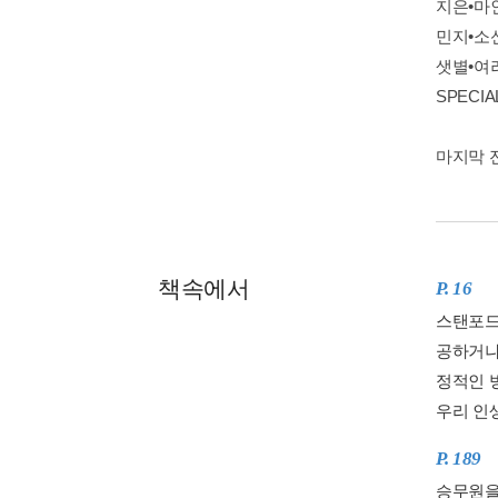
지은•마
민지•소
샛별•여
SPECI
마지막 
책속에서
P. 16
스탠포드
공하거나
정적인 
우리 인생
P. 189
승무원을