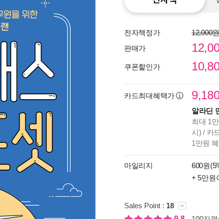
전자책정가
12,000
12,0
판매가
10,8
쿠폰할인가
9,18
카드최대혜택가
알라딘 
최대 1만
시) / 
1만원 
종이
미리
마일리지
600원(5
입니
+ 5만원
Sales Point :
18
9.8
100자평(