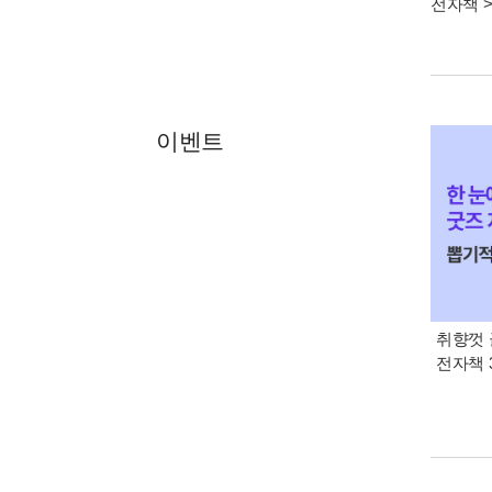
전자책
이벤트
취향껏 
전자책 