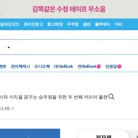
알라딘굿즈
온라인중고
중고매장
우주점
음반
블루레이
커피
벤트
전자책캐시
오디오북
대여eBook
연재eBook
만권당
N
N
퇴사와 이직을 꿈꾸는 승무원을 위한 두 번째 커리어 플랜
11-05
전자책