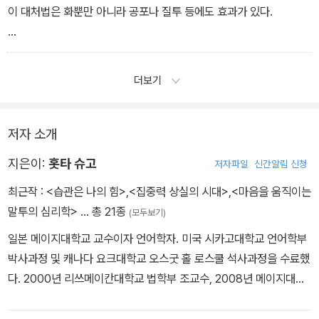
이 대처법은 화뿐만 아니라 공포나 질투 등에도 효과가 있다.
마음이 무거울 때는 그 기분에 빠져 있지 말고 먼저 숨을 깊게 ‘후~’
하고 내쉰 다음 천천히 10을 세자.
더보기
저자 소개
지은이:
홋타 슈고
저자파일
신간알림 신청
최근작 :
<습관은 나의 힘>
,
<집중력 상실의 시대>
,
<마음을 움직이는
말투의 심리학>
… 총 21종
(모두보기)
일본 메이지대학교 교수이자 언어학자. 미국 시카고대학교 언어학부
박사과정 및 캐나다 요크대학교 오스굿 홀 로스쿨 석사과정을 수료했
다. 2000년 리쓰메이칸대학교 법학부 조교수, 2008년 메이지대학
교 법학부 부교수를 거쳐 2010년부터 정교수로 재직 중이다. 주요 연
구 분야는 법언어학, 심리언어학이며 사법 분야의 커뮤니케이션에 관