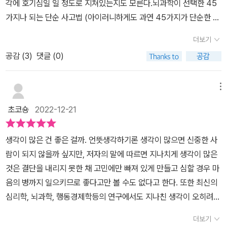
각에 호기심일 일 정도로 지쳐있는지도 모른다.뇌과학이 선택한 45
점 및 강점, 성격 등 자아인식력이 뛰어나다.매사 다양한 시각에서 보
가지나 되는 단순 사고법 (아이러니하게도 과연 45가지가 단순한 숫
는 능력이 뛰어나다이야기를 하는 것보다는 다른 사람의 이야기에 귀
자인지는 의문의 여지가 남는다)을 소개하고 있는 이 책은 딱히 읽어
를 기울여 잘 듣는다. (-152-)장고 끝에 악수를 둘 때가 있다. 생각을
더보기
보지 않아도 누군가 알고 있을법한 그런 방법을 제시한다. 책의 본질
많이 한다고 좋은 결정, 합리적인 결정이 나타나지 않는다. 적재적소
공감 (
3
)
댓글 (0)
적인 의의라고 한다면, 깔끔하게 정돈된 한 권으로 각종 매체를 통해
에 맞는 생각, 나에게 필요한 생각을 가지는 것이 더 중요하다. 그건
스쳐 지나갔던 잠깐의 흥미로웠던 가십들이 박사의 전문적인 소견에
살아가면서, 수많은 잡다한 생각에 휩쓸린다는 것이며, 스스로 나의
기반하여 증명되었다는 점일 것이다. 이미 뇌가 지치지 않는 방법을
메뉴
문제를 해결하지 못한다는 반증이었다.중요한 일을 앞에 두고, 충동
체득한 사람이라면 결코 이 책을 읽을 필요조차 없겠지만, 바쁜 현대
적으로 무언가 하는 일, 예를 들어 어떤 것을 마무리 짓지 못한 채, 시
초코숑
2022-12-21
인이라고 사회가 포장해서 채찍질하기 그지없는 대중들에게는 긁어
간이 넉넉하다는 단순한 이유를 다른 일을 하는 경우, 나에 해당되는
모아 잘 정리된 다음과 같은 책이 필요할지 모른다. (꽤 많이 팔렸는
경우라서 혹하였고, 어디에 원인이 있는지 알게 된다. 어떤 일을 할
생각이 많은 건 좋은 걸까. 언뜻생각하기론 생각이 많으면 신중한 사
지, 리커버리판 까지 나올 정도로 호응이 좋다: 더욱더 업그레이드된
때, 우선순위를 정하지 않으면, 미루고,충동적으로 행동한다는 걸 알
람이 되지 않을까 싶지만, 저자의 말에 따르면 지나치게 생각이 많은
귀여운 캐릭터로 변경되었다;;) 물건을 줄이고 공간을 만들면서 새로
수 있고, 현재 해야 할 것을 그때 할 때, 어리석은 선택과 판단에 따라
것은 결단을 내리지 못한 채 고민에만 빠져 있게 만들고 심할 경우 마
운 마음가짐을 이끄는 ‘미니멀리즘’은 어느새 후퇴한 패션처럼 조금
가지 않는다. 생각해야 할 때, 행동하고, 행동해야 할 때 생각을 하면,
음의 병까지 일으키므로 좋다고만 볼 수도 없다고 한다. 또한 최신의
낡아 보였다. 이 책은 미니멀리즘이 시각적인 형태의 비움을 강조한
절못된 결과가 나타날 수 있다. 즉 무언가 하고자 한다면, 명명 백백하
심리학, 뇌과학, 행동경제학등의 연구에서도 지나친 생각이 오히려
어떤 축이었다면 그 연장선상에 “왜 생각이 많을까?” 하는 질문으로
게 해야 하며, 중요한 일을 해야 할 땐, 장소를 이동하더라도, 그 일에
해가 된다는 결론을 내놓고 있다고 한다. 저자는 ’세상에는 생각이 많
머리를 비우라는 작가의 제안이 담겨있다. 방식은 조금 달라 보일지
더보기
최적화된 환경을 조성하는 것이 좋다. 또한 생각하지 않는 것, 무념 무
아 행동하지 못하는 사람도 있지만, 생각을 많이하지 않고 재빠르게