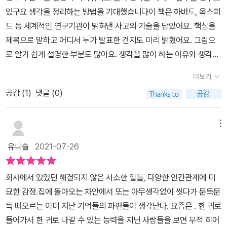
@RAON_BOOK_TEACHER역자 : 윤지나한국외국어대학교 통번
다. 정확하게 사람의 행동 패턴을 정의하는 말이라 할 수 있다.운동과
있구요 생각을 정리하는 방법을 기대했습니다이 책은 하버드, 옥스퍼
각하고 효율적인 판단을 내리는 방법을 알고 싶은 이라면 이 책 <나
역대학원 한일과를 졸업 후 통번역사로 활동 중이다. 옮긴 책으로 『원
피로, 습관과 의욕, 웃음, 노래, 산림욕 등 실천 가능한 핵심적인 방법
드 등 세계적인 연구기관이 밝혀낸 사고의 기술을 담았어요. 핵심을
는왜 생각이 많을까>를 읽어 보길 추천한다.이글은 출판사로부터 도
인과 결과의 경제학』 『탄수화물이 인유를 멸망시킨다』 『야근 없는 회
들을 근거를 들어 설명하고 있다. 끓는 냄비의 불을 끄지 않으면 냄비
제목으로 말하고 어디서 누가 발표한 건지도 미리 밝혔어요. 그림으
서만을 무상으로 제공받아 작성한 리뷰입니다.
사가 정답이다』 『교양 없는 이야기』 『디톡스 워터 레시피』 『그 운동,
의 물을 넘쳐버리고 만다. 이렇듯 이 모든 것의 종착역은 질 좋은 수면
로 알기 쉽게 설명한 부분도 많아요. 생각을 많이 하는 이유와 생각을
독이 됩니다』 『가진 돈은 몽땅 써라』 『자녀교육 베스트 100』 등이 있
을 통해 하루의 스트레스를 날려버리는 것에 있다고 볼 수 있다. 잠보
하지 않기 위한 방법을 소개하고 행동의 최적화를 위한 방법을 말합
고, 지은 책으로는 『초보번역사들이 꼭 알아야 할 7가지』 『처음부터
더보기
다 더 좋은 보약은 없다고 말한다. 특히나 이런 포인트 부분을 하이라
니다. 생산성을 높이는 습관을 알려주고 기분 전환에 좋은 팁도 있어
실패 없는 일본어 번역』이 있다.[인터넷 교보문고 제공]​​ ​지나치게 많
이터로 표시한 편집은 정말 좋았다. 눈에 바로바로 들어온다.책의 내
공감 (
1
)
댓글 (0)
요. 연구 내용에 자세한 예시도 있습니다.두루뭉술하게 기억하면 빠
은 생각들로 머리가 복잡한 날들이 많다.의지와 상관없이 생각의 연
용 중 가장 큰 효과를 줄 수 있는 두 가지를 적어보고자 한다.18 페이
른 판단을 내릴 수 있다뇌의 용량에는 한계가 있다. 더 중요한 것을 판
쇄반응이폭발적으로 일어나는 밤이면 뜬눈으로 밤을 새운다.단순한
스북을 끊으면 행복해진다. 사람은 사회비교를 하는 동물이다. 즉, 주
단하기 위해서는 뇌의 용량을 비우는 것이 좋은데 이때 세세한 내용
메뉴
삶을 지향하면서도머리로는 방향점을 잘 찾아가지 못하는 걸 알기에
변을 관찰해 자신이 있는 위치를 명확히 하려 한다. 이런 성향이 강한
을 기억한다면 뇌의 용량이 가득하 유연한 사고를 하기 어려워진다즉
좀 더 최적화할 수 있는 구체적인 방법들을책을 통해 살펴보고자 한
유니솔
2021-07-26
사람일수록 SNS를 자주 사용하면 지나친 비교로 인해 감정이 흐트
비슷한 사건을 축적해 패턴화하거나 법칙화해서 자연스럽게 우선순
다.현대 사회에서는 인간관계의 이해득실을 따지는 경우가 많아 '관
러지거나 피로감을 느낄 수 있다. 내 글에 좋아요! 언제 누르지? 왜 관
위를 정해 주는 것이다 p.62-63긍정적으로 생각하려다 수렁에 빠지
계를 유지하면 도움받을 일이 있을 거야'라는생각에 만남을 이어가거
회사에서 있었던 해결되지 않은 사소한 일들, 다양한 인간관계에 미
심을 안 가지지? 내가 실수했나? 등등 모든 고민의 근원지가 SNS라
기도 합니다. 부정적인 사람에게 긍정적인 이야기를 하면 역효과가
나 허세나 체면 때문에 만남을 유지하는 관계도 있다.억지로 이어가
묘한 감정.집에 돌아오는 차안에서 또는 아무생각없이 씻다가 문득문
고 생각한다. 어떤 목적을 가지고 하는 행위보다는 없는 고민을 만드
나요. 이럴때는 객관적으로 자신의 상태를 인식하고 의식을 다른 곳
는 인간관계는 의미가 없을 뿐더러 행복도를 떨어뜨리기도 한다.그러
득 떠오르는 이미 지난 기억들의 파편들이 생각난다. 요즘은 . 한 귀로
는 행위라고 생각한다.40 일단 숲으로 가라! 보고에 따르면 일주일에
으로 돌리는 행동이 긍정적 사고로 가는 방법이 됩니다.혈류가 빨라
니 괜한 데 신경 쓰지 말고 긍정적인 친구와 함께 지내면서스스로도
들어가서 한 귀로 나갈 수 있는 능력을 지닌 사람들을 보면 무적 히어
120분 이상 자연을 접한 사람은 심신이 건강한 상태였다고 한다. 생
진 사람들에게 지금보다 더 긍정적으로 생각하세요라고 지시했지만