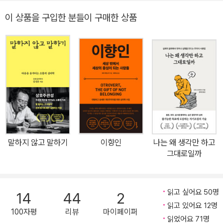
단순 사고법을 따라 해라! AI보다 빠르고 명료하게 보여주는 생각의
이 상품을 구입한 분들이 구매한 상품
원리, 누구나 해 볼 수 있는 심플한 일상 꿀팁 수록 ● 집중력을 끌어
올리려면 하루 5분 책 읽기로 시작해야 한다 생각이 많은 사람은 한
가지 일에 몰두하기 어려워 자주 쉬어야 하거나 중도에 포기하는 일
이 다반사이다. 만약 이 일이 반복되면 성취욕은 사라지게 되고, 무력
감이 그 자리에 피어날 수 있다. 또한 현대인이 꼭 지켜야 할 자존감도
곤두박질칠 수 있다. 이건 비단 비즈니스뿐만 아니라 독서에서도 똑
같이 적용된다. 이 책은 하루 5분만 읽어도 될 만큼 뇌과학을 짧고, 쉽
고, 간단하게 설명했다. 뇌과학의 재미에 빠져 책을 펼치자마자 한 번
에 읽어내려갈 수 있지만, 생각날 때마다 조금씩 읽어도 된다. 성취 경
말하지 않고 말하기
이향인
나는 왜 생각만 하고
험은 ‘뇌에 집중 회로를 만드는 요소’라고 한다. 여러분도 이 책을 읽
그대로일까
으며 성취감을 느끼고 의욕의 불씨를 살려 생각의 꼬리를 과감하게
끊어보기 바란다. ● 불안을 다스릴 줄 아는 자, 어떤 일을 하든 성공
은 보장된다 모든 인간은 ‘불안’과 ‘부정성 편향’을 가지고 태어나며
읽고 싶어요 50명
14
44
2
이는 생각이 많아지게 만들고 무력감에 실천력을 떨어뜨리는 원인이
읽고 있어요 12명
100자평
리뷰
마이페이퍼
된다. 하지만 모든 사람이 생각이 많다고 할 수는 없다. 실제로 성공한
읽었어요 71명