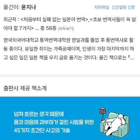
옮긴이:
윤지나
저자파일
신간알림 신청
해 사회언어학, 심리언어학, 뇌과학 등 다양한 학술 분야의 지식을 융
합한 다각적 연구를 전개하고 있다. 각종 강연과 매체 연재를 통해 ‘과
최근작 :
<처음부터 실패 없는 일본어 번역>
,
<초보 번역사들이 꼭 알
학적으로 올바른 정보를 알기 쉽게’ 전하고 있는 그의 강의는 메이지
아야 할 7가지>
… 총 58종
(모두보기)
대학교 학생들이 꼽은 ‘가장 듣고 싶은 수업’에 선정될 정도로 인기가
한국외국어대학교 통역번역대학원 한일과를 졸업 후 통번역사로 활
높다. 그 밖에 NHK, 후지테레비, 닛테레 등 다수의 TV·라디오 프로
동 중이다. 유일한 취미는 가죽공예이며, 인생의 가장 마지막까지 하
그램에 고정 패널로 출연하거나 기업 고문, 연예 기획사 자문을 지내
고 싶은 일은 일본 책을 우리 글로 옮기는 것이다. 옮긴 책으로는 『탄
는 등 다방면에서 활발하게 활동하고 있다. 이 책에서 그는 우리가 새
수화물이 인류를 멸망시킨다』 『원인과 결과의 경제학』 『그 운동, 독
로운 행동을 시작하거나 지속하는 데 어려움을 겪는 이유는 의지의
이 됩니다』 『자녀교육 베스트100』 『가진 돈은 몽땅 써라』 『나는 왜
문제가 아니라 변화를 싫어하는 뇌의 메커니즘 때문이라고 주장하며,
생각이 많을까?』 『가짜 산모수첩』 등이 있고, 지은 책으로는 『초보
하버드· 스탠퍼드·옥스퍼드 등 세계 유수 기관의 연구를 근거로 자연
출판사 제공 책소개
번역사들이 꼭 알아야 할 7가지』 『처음부터 실패 없는 일본어 번역』
스럽게 습관화가 가능한 과학적인 방법을 소개한다. 국내 출간된 주
이 있다.
요 저서로는 《집중력 상실의 시대》, 《마음을 움직이는 말투의 심리
학》, 《오늘도 딴생각에 빠진 당신에게》, 《효과 빠른 번아웃 처방전》,
《따돌림으로부터 내 아이를 지키는 방법》, 《나는 왜 생각이 많을
까?》, 《뇌가 좋아하는 공부 사전》 외 다수가 있다.