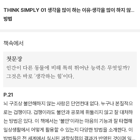
생각을 하지 않기 위한 기본적인 방법을 다양한 학문 분야의 관점에
서 알려준다. 그 후 끝없이 이어지는 생각, 고민, 갈등을 벗어나 적절
THINK SIMPLY 01 생각을 많이 하는 이유·생각을 많이 하지 않는
한 판단과 선택하는 방법을 설명하고 냉철한 이성을 되찾을 수 있도
방법
록 행동 지침을 알려준다. 더불어 과도한 생각 탓에 떨어진 집중력과
THINK SIMPLY 01 - 인간의 행동원리 / 애초에 세상은 불안으로
작업 효율을 높일 수 있도록 습관처럼 쓸 수 있는 생활 루틴을 보여준
만들어졌다
책속에서
다. 마지막으로 최신 연구를 통해 밝혀지고 있는 뇌와 몸, 마음의 메커
니즘과 안정감, 행복감을 통해서 얻을 수 있는 건강 관리도 자세히 다
첫문장
룬다.
인간이 다른 동물에 비해 특히 뛰어난 능력은 무엇일까?
그것은 바로 '생각하는 힘'이다.
아무 생각 없이 한 장씩 글을 읽으며 비슷한 사례를 찾고, 해결 방법을
찾아보자. 그럼 저절로 머릿속이 비워지는 느낌을 경험할 수 있다.
P.21
뇌 구조상 불안해하지 않는 사람은 단언컨대 없다. 누구나 본질적으
로는 겁쟁이다. 겁쟁이라도 불안과 공포에 휘둘리지 않고 잘 대처하
는 방법은 있다. 이 책에서는 ‘불안’이라는 마음의 기능과 잘 타협해
일상생활에서 어떻게 활용할 수 있는지 다양한 방법을 소개한다. 이
방법들은 전 세계에서 실시된 과학실험의 결과가 반영된 것이며 일본