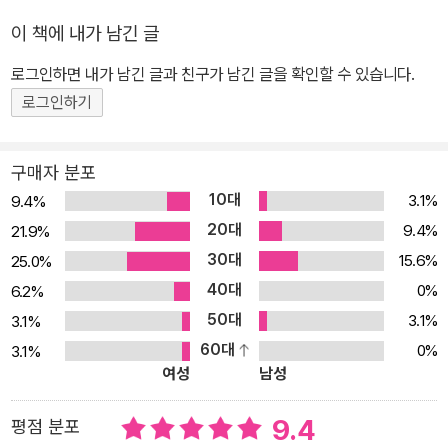
사람 중 대부분은 불안감을 안고는 있지만, 크게 신경을 쓰지 않는다.
이 책에 내가 남긴 글
이 사람들의 차이는 ‘불안을 다스릴 줄 아는 자’, ‘불안을 다스릴 줄 모
로그인하면 내가 남긴 글과 친구가 남긴 글을 확인할 수 있습니다.
르는 자’에서 온다. 불안은 인간이 평생 가지고 가야 할 마음의 기능으
로 몸 바깥으로 내보낼 수 없다. 이러한 불안을 다스리는 좋은 방법이
로그인하기
있다. ‘불안해하지 말아야지’가 아닌 ‘불안과 함께 잘 살아야지’라는
생각의 전환이다. 생각의 전환은 뇌의 다양한 영역이 담당하고 있다.
구매자 분포
뇌를 움직이게 하는 건 생각이 아니라 행동이다. 본문에서 알려주는
10대
3.1%
9.4%
행동법을 자세히 들여다보고, 몸소 실천해보자. 그러면 우리의 인생
20대
9.4%
21.9%
이 어제보다 조금 더 앞을 향해 나아갈지 누가 알겠는가. ● 비즈니스,
30대
15.6%
25.0%
인간관계, 학업 성취도를 좌우하려면 나만의 마인드 컨트롤을 만들어
40대
0%
6.2%
야 한다 생각이 많으면 일의 능률이 떨어질뿐더러 불안감도 높아져
50대
3.1%
3.1%
인간관계에 악영향을 끼치게 된다. 내가 원하는 방향으로 내 삶을 끌
60대
0%
3.1%
어 가려면 마인드 컨트롤을 갖추고 있는 게 좋다. 예를 들어 일하는 도
여성
남성
중 생각이 많아지고 집중력이 떨어질 때면 ‘나는 왜 이럴까’라고 생각
하기보다 ‘커피숍 효과’를 누릴 수 있는 장소를 찾아 나서거나 집 안에
9.4
평점 분포
비슷한 장소를 만들면 된다. 이것저것 시도해도 잘 되지 않는다면 롤