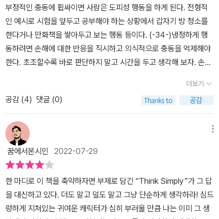
부정적인 충동에 휩싸이면 사람은 도피성 행동을 하게 된다. 전형적
인 예시로 시험을 앞두고 공부해야 하는 상황에서 갑자기 방 청소를
한다거나 만화책을 쌓아두고 보는 행동 등이다. (-34-)냉정하게 행
동하려면 손해에 대한 반응을 직시하고 의식적으로 충동을 억제해야
한다. 초조할수록 바로 판단하지 말고 시간을 두고 생각해 보자. 손해
를 의식해 충동적으로 움직이면 더 큰 손해로 이어질 가능서잉 크다.
더보기
(-61-)정리하자면 자신의 이익을 우선시하는 사람은 합리적인 사고
공감 (
4
)
댓글 (0)
를 중시하고, 협력적인 사람은 직관에 맡겨 선택을 했다는 것이다. 즉,
생각하지 않은 사람이 협력적이라는 것이다. 뇌는 일상생활이나 습관
등에 따라 활동하는 부위가 달라지며,활동을 많이 하는 부위일수록
메뉴
크게 발달한다. (-67-)이는 '문을 연다'는 새로운 자극으로 인해 뇌의
꿈에서본시인
2022-07-29
단기 기억 (워키 메모리)이 자극을 받아 직전의 기억이 지워지기 때문
이라고 추측한다. 즉, 중요한 것을 생각할 때는 장소를 이동하지 않는
한 마디로 이 책을 축약하자면 부제로 담긴 “Think Simply”가 그 답
게 좋다. 이를 반대로 생각하면 새로운 행동을 하면 낡은 기억을 잊을
을 대신하고 있다. 더도 말고 덜도 말고 그냥 단순하게 생각하라! 심드
수 있다는 이야기가 된다. 예를 들어 기분이 언짢은 일이 있을 때 행동
렁하게 지쳐있는 귀여운 캐릭터가 심히 부러울 만큼 나는 이미 그 생
을 하면 잊을 수 있다는 것이다. (-119-)<오프너의 특징>자신의 약