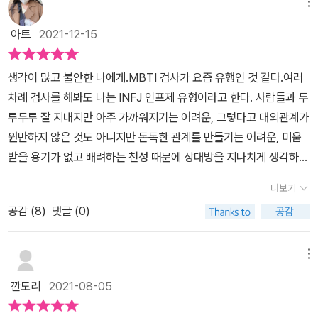
메뉴
아트
2021-12-15
생각이 많고 불안한 나에게.MBTI 검사가 요즘 유행인 것 같다.여러
차례 검사를 해봐도 나는 INFJ 인프제 유형이라고 한다. 사람들과 두
루두루 잘 지내지만 아주 가까워지기는 어려운, 그렇다고 대외관계가
원만하지 않은 것도 아니지만 돈독한 관계를 만들기는 어려운, 미움
받을 용기가 없고 배려하는 천성 때문에 상대방을 지나치게 생각하다
항상 손해를 보고 사는, 그런 내 모습이 답답하고 싫다고 생각하다 코
더보기
끝이 찡해오는,그런 나를 위한 책. 왜 생각을 많이 할 수밖에 없는지
공감 (
8
)
댓글 (0)
그럼에도,왜 생각을 많이 할 필요가 없는지읽는 내내 심신의 안정을
주는 책은 오랜만이었다.여러 번 반복해서 두고두고 읽고 싶은 책.종
이책 구매를 고려 중이다.
메뉴
깐도리
2021-08-05