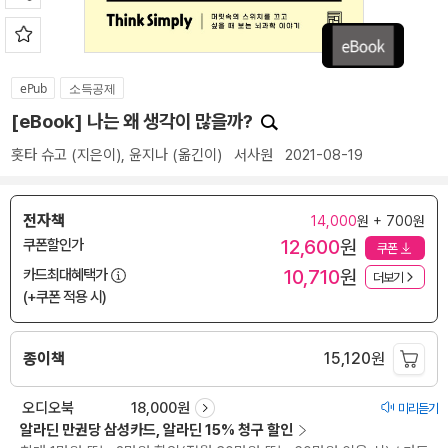
ePub
소득공제
[eBook] 나는 왜 생각이 많을까?
홋타 슈고
(지은이),
윤지나
(옮긴이)
서사원
2021-08-19
전자책
14,000
원 + 700원
12,600
원
쿠폰할인가
쿠폰
10,710
원
카드최대혜택가
더보기
(+쿠폰 적용 시)
종이책
15,120
원
오디오북
18,000원
미리듣기
알라딘 만권당 삼성카드, 알라딘 15% 청구 할인