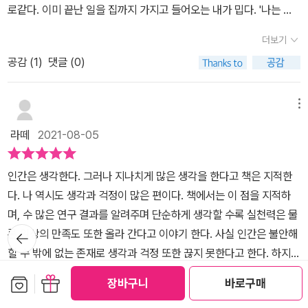
긍정적인 태도를 갖출 수 있게 노력하고 만족할 만한 인간관게를 만
로같다. 이미 끝난 일을 집까지 가지고 들어오는 내가 밉다. '나는 왜
로병사의 비밀에 따르면 굳이 멀리 산까지 가지 않아도, 도심 속 소공
혈류가 완만해지기는커녕 오히려 더 빨라졌다. 이를 백파이어 효과라
들기 바란다.p128태도의 긍정성이 우리 뇌와 건강에 미치는 영향이
생각이 많을까'라는 책 제목이 정말 내가 해결하고 싶은 질문을 그대
원으로만 가도 같은 효과를 볼 수 있다고 한다. 거주기 근처에 개방하
고 하는데 가지고 있던 정보를 수정하려다 오히려 그 정보의 부정적
더보기
밀접한 관계에 있다.​사람과의 관계도 하나 하나 따지고 들고나이가
로 적은 문자다. 머릿속 스위치를 끄고 싶고 일과 나의 삶을 분리하고
는 학교나 공원이 없는 곳은 드물 것이다. 크게 운동을 하거나, 걷지
인 생각만 강화시키는 상태를 말한다 p.131병은 마음에서 온다는 근
들면서 좁은 관계 안에서이익 다툼이나 체면 유지를 위한 그 이상도
공감 (
1
)
댓글 (0)
싶어 들어든 책이다.일본 메이지대학교의 교수인 저자는 여러 연구를
않고 벤치에 가만히 앉아 있는 것만으로도 큰 효과가 있을 것이다.마
거가 있다고 합니다. 통증 조차 통제가 되구요. 다른 사람을 위해 이타
그 이하도 아닌제대로 친밀한 만남과 교제가 이루어지지 못하는 경우
바탕으로 와 생각을 하지 않기 위한 방법들을 소개하고 갈등 시간을
지막 구절처럼, 내가 변하면 주위가 변하고, 나의 사고와 감정이 안정
적인 행동을 할 때는 뇌의 복내측 전두전야가 활성화돼 불쾌한 통증
가 많다.나 역시 그런 의미없는 인간 관계에때론 마음 상해하고 머리
줄여 적절한 판단과 선택을 하는 방법을 말한다. 그 외에도 을 책을 통
되면 환경이 바뀌기 시작한다. 나쁜 것은 더 나쁘게, 좋은 것은 더 좋
메뉴
을 느끼지 않게 된다. 이타적인 행동을 하는 모든 사람은 통증을 느끼
가 복잡해진 경우가 많았다.그러나 어떤 친구를 만나면 나도 에너지
해 안내한다.생각을 많이 하는 이유는 구석기 시대부터 인간은 불안
게 되는 게 생각의 이중성인 것 같다. 책은 1~2시간이면 충분히 보고
지 않는다.p.164이 책의 요점은 생각을 적게 해야 행동력과 행복감이
라떼
2021-08-05
를 얻고나도 같이 기분이 좋아진다.이런 만족할만한 인간관계가나에
이라는 감정을 에너지 삼아 하고 싶다는 의욕을 만들어 사용했다고
도 남을 분량이다. 이 정도의 시간 투자를 통해 더 나은 인생의 환경을
커져 일과 인생에 좋은 영향을 준다는 거예요. 생각을 정리하고 줄여
게 미치는 긍정적인 태도에 많은 영향을 미친다는 걸 인정한다.방향
하면서 하라고 조언한다. 그리고 지금의 불안이 시간이 지남에 따라
가질 수 있다면 무조건 읽어봐야 하지 않겠습니까?
효율을 높이는 데 도움되는 내용입니다.* 이 리뷰는 네이버 이북카페
인간은 생각한다. 그러나 지나치게 많은 생각을 한다고 책은 지적한
성도 바뀌고 무엇보다도부정적인 성향을 바꿔볼 수 있는 분위기 환기
기억은 히미해진다고 한다. 이 부분에서 깊은 공감을 했는데, 지금 나
를 통해 출판사 서평단에 선정되어 도서를 제공받아 작성되었습니다
다. 나 역시도 생각과 걱정이 많은 편이다. 책에서는 이 점을 지적하
와좋은 에너지를 얻을 수 있어서 그러하다.​뇌의 메커니즘에서 보면
의 삶을 뒤흔드는 일이 생길지라도 시간이 지나면 해결준다는 말이
며, 수 많은 연구 결과를 알려주며 단순하게 생각할 수록 실천력은 물
누군가를 위해 필사적인 순간에는 의식이 불안한 감정이나통증으로
있듯, 나중에는 결국 웃으면서 이야기할 수 있는 하나의 에피소드가
뒤로가
론 일상의 만족도 또한 올라 간다고 이야기 한다. 사실 인간은 불안해
가지 않는다고 한다.'병은 마음에서 온다'는 옛 말처럼 정신이 한 방향
되는 경우를 많이 경험했었다.합리적인 선택을 할 땐, . 감정이 흐트러
기
할 수 밖에 없는 존재로 생각과 걱정 또한 끊지 못한다고 한다. 하지만
으로 향해 있으면컨디션이나 몸의 감각이 크게 달라지는 것으로 보인
져 냉정한 사고가 힘들때는 마음속으로 숫자를 세거나 물을 마시거나
불안을 글로 쓰며, 냉정함을 되찾기 위해 노력하고, 생각을 많이 하지
다.p165​​뇌가 버릇처럼 실제하지 못한 걸을 인지하려 하면의식의 흐
하여 감정을 가라앉히고, 분풀이를 당했을 경우 '진짜 원인은 따로 있
보관함담기
선물하기
장바구니
바로구매
더보기
않기 위해 의도적으로 망각력을 키우는 것도 좋다고 한다.일에 집중
름에 따라 생활 병에 걸리는 경우도 있다고 한다.​마음의 병이라는 말
어'라는 사고로 해보며 인지한다. 불안한 마음을 글로 쓰면 마음에 안
공감 (
1
)
댓글 (0)