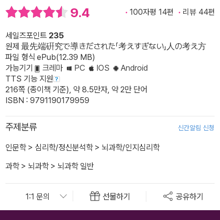
9.4
100자평 14편
리뷰 44편
세일즈포인트
235
원제 最先端硏究で導きだされた「考えすぎない」人の考え方
파일 형식 ePub(12.39 MB)
가능기기
크레마
PC
IOS
Android
TTS 기능 지원
216쪽 (종이책 기준), 약 8.5만자, 약 2만 단어
ISBN : 9791190179959
주제분류
신간알림 신청
인문학
>
심리학/정신분석학
>
뇌과학/인지심리학
과학
>
뇌과학
>
뇌과학 일반
선물하기
공유하기