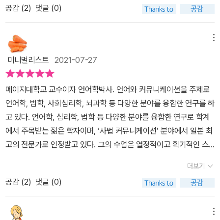
라도 방식은 똑같다. 결국 단순하게 생각하라는 결론. 과거를 회상하
상의 상태에서 일을 하는 것도 현명한 생활습관이 될 수 있다.부정적
공감 (
2
)
댓글 (0)
적절한 행동을 취하는 사람도 있다‘(p. 5)고 이야기한다. 이 책에서는
며 집착하는 것은 연구를 통해 기억력을 감소시키는 뇌에 부정적인
인 충동과 도피성 행동이 서로 결합되지 않도록 하는 것, 나의 이익을
후자의 사람들, 다시 말해 ’생각을 많이 하지 않는 사람의 사고방식’에
역할을 한다 했다. 경우의 수를 따져 걱정하고 선택지를 늘려 고민하
우선한다면, 타인의 이익도 생각하게 되고, 적절한 타협이 이루어질
대한 다양한 연구결과를 소개하고 구체적인 방법까지 예시로 들며 우
메뉴
는 것이 뇌의 효율성을 극한으로 이끌어 본질적으로 스트레스를 이끈
수 있다.그리고 안되는 것은 없다.습관과 사고 방식을 바꾼다면, 생각
리가 스트레스를 줄이면서도 효율적인 의사결정과 행동을 하도록 이
다고도 했다. 가공한 아름다움과 그럴듯한 상업성으로 만들어진 평온
미니멀리스트
2021-07-27
만 많아지는 상황에서 스스로 벗어날 수 있고, 효율적인 생각,합리적
끌어준다.오늘날은 중세 사람들이 평생 모을 양의 정보를 하루 만에
을 추구하는 것보다 그냥 걷고, 의미 없는 낙서 하거나, 머리를 두드리
인 방향성이 가능하며, 그 안에서 새로운 가능성을 찾아낼 수 있다.
모을 만큼정보가 쏟아진다고 한다. 정보의 홍수 속에서 인간의 타고
거나 혹은 심호흡 심지어 크게 노래를 부르는 게 좋다고 했다. (자세
메이지대학교 교수이자 언어학박사. 언어와 커뮤니케이션을 주제로
난 부정성 편향 때문에 우리는 계속해서 부정적인정보에 우선적으로
한 이유나 방식은 연구한 논거를 뒷받침으로 대신하며: 조금이라도
언어학, 법학, 사회심리학, 뇌과학 등 다양한 분야를 융합한 연구를 하
집중하게 되고 처리하지 못한 정보에 대해서는 불안을 느끼게 된다.
흥미가 당긴다면 독자들은 고민 없이 시도하기를 바란다!) 정보의 보
고 있다. 언어학, 심리학, 법학 등 다양한 분야를 융합한 연구로 학계
이 때문에 대부분의사람들은 불안을 느끼는데, 이 불안을 긍정적인
편화에 따른 막대한 복잡함을 우리는 아무렇지도 않게 껴안고 산다.
에서 주목받는 젊은 학자이며, ‘사법 커뮤니케이션’ 분야에서 일본 최
방향으로 소화해 내는 사람이 바로 엄청난 성과를 내는, 소위 성공한
늘 뒤처질까 봐 SNS를 통해 비교하는 삶을 사는 것이 당연시되었고,
고의 전문가로 인정받고 있다. 그의 수업은 열정적이고 획기적인 스
사람들이라고 저자는 말한다. 그래서 그는 우리가 불안을잘 다루어
상업 매체들은 고객이 부족한 지금을 과장되게 들춰내며 (전혀 부족
타일로 학생들에게 화제가 되었으며, 메이지대 학생들이 뽑은 ‘가장
시간과 에너지 낭비를 줄이고 효율적인 의사결정을 할 수 있어야 한
더보기
함이 없음에도 불구하고) 지갑을 차지하기 위한 갖가지의 유혹을 쉴
듣고 싶은 강의’ 1위에 뽑힐 정도로 인기가 많다. 에드워드 윌슨의 ‘통
다고 이어서 이야기한다.기억에 남는 내용 중 하나는 멍하니 있을 때
새 없이 던진다. 이에 호응하듯 우리는 그들의 플랫폼에 나의 정보를
공감 (
2
)
댓글 (0)
섭’이 생각나는 저자이다.사람이 살아가면서 제일 많이 하는 것이 무
뇌에서 기억과 가치판단에 관여하는 부위가 활발히 움직였다는 연구
무료로 제공하는 서비스를 펼치고 열광하며 그들의 의도에 기꺼이 손
엇일까? 잠자기, 일하기, 놀기, 먹기 등 그중에서 잠자는 것만큼 많이
결과였다. 이것은 뇌의 ‘디폴트 모드 네트워크’ 기능이라고하는데, 뇌
을 내민다. 책을 읽는 동안 나는 피곤이 매끄러운 포장으로 세뇌됐음
하고 중요한 게 있을까? 그런데 현대인들은 대부분이 잠을 쉽게 들지
메뉴
의 입장에서는 의식적인 행동으로 인해 특정 부분에 에너지가 집중되