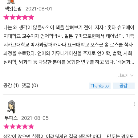
에 슬쩍 놀라면서도, 마치 언제 그랬냐는 듯 다시 회귀하는 자신을 보
도 못하고, 좋은 수면도 취하지 못한다. 전문가나 의사들은 아주 간단
는 것보다는, 멍하니 있음으로 에너지가 뇌 전체에 골고루 퍼져 있는
책읽는맘
2021-08-01
며 더 무서움이 일었다. 어쩔 수 없었다는 말 대신에 정말 단순하게 생
하게 말한다. 스트레스받지 말고 사세요. 그렇게 대책 없는 말을 하는
것이 더 효율적이라고 한다. 그렇게 분산된 에너지는 유기적 연결을
각하는 어떤 걸까. 조금이라도 이 책이 신경이 쓰인다면 나는 작가의
것 자체가 더 큰 스트레스인데 말이다. 생각 대부분은 긍정적인 것보
야기하여 순간적으로 좋은 아이디어를 떠올리도록 돕는다고 한다. 그
나는 왜 생각이 많을까? 이 책을 살펴보기 전에..저자 : 홋타 슈고메이
제안에 기꺼이 연구 대상이 될 자세가 되어있다.
다는 부정적인 불안이다. 마치 눈덩이가 굴러 커지듯이, 처음에 작았
래서 고민거리에 지나치게 몰입하는 것보다는 한발 물러서서 여유를
지대학교 교수이자 언어학박사. 일본 구마모토현에서 태어났다. 미국
던 것은 어느새 내가 감당하지 못할 만큼 커져 있다. 이 정도가 되어버
찾는 태도가 필요하다. 갈래 길 앞에선 항상 고민을 하게 된다. 지금
시카고대학교 박사과정과 캐나다 요크대학교 오스굿 홀 로스쿨 석사
리면 이제 혼자 힘으론 감당할 수 없는 수준까지 와버린다. 이런 생각
나의 결정이 가져올 미래의 결과물들을 생각하면 고민의 크기는 자꾸
과정을 수료했다. 언어와 커뮤니케이션을 주제로 언어학, 법학, 사회
들로 이제 잠 못 들고 고통스러운 밤이 되어버리는 것이다.티베트 속
만 커져가고, 결단 앞에서는 머뭇거리게만 된다. 그런데 저자는 어떤
심리학, 뇌과학 등 다양한 분야를 융합한 연구를 하고 있다. ‘배움과
담에 이런 말이 있다. ‘걱정해서 걱정이 사라지면 걱정을 하겠네.’ ’걱
결정을 내리느냐가아니라, 결정을 내릴 수 있는지의 여부가 더 중요
엔터테인먼트의 융합’을 라이프워크로 삼고 있으며, 연구 활동을 통
정의 40%는 절대 일어나지 않고 30%는 이미 벌어졌고 22%는 아
더보기
하며, 결정을내리고 직접 행동으로 옮겨 고민을 해결하려 노력한 사
해 얻은 지식을 다수의 일반서와 비즈니스서로 펴냈다. 잡지와 WEB
주 사소한 것이고 4%는 바꿀 수 없고 단지 남은 4%만이 우리가 대
람이 그렇지 않은 사람보다 6개월 뒤 행복도가 더높았다는 연구 결과
공감 (
1
)
댓글 (0)
에도 많은 글을 연재했다. TV 프로그램 ‘와이드! 스크램블’의 고정 패
처할 수 있는 일에 대한 걱정이다. 결국, 우리가 하는 걱정의 96%는
또한 함께 들려준다. 지금 다니는 회사를 그만 둘까 말까. 이 학교를
널이었으며, ‘세상에서 제일 받고 싶은 수업’에도 출연하는 등 다방면
쓸데없다. Ernie J. Zelinski 《느리게 사는 즐거움》 中‘ 이러하듯 쓸
선택할까 저 학교를 선택할까. 사실 이런 고민들은 어떤것을 선택해
에서 활동하고 있다. 주요 저서로는 과학적으로 건강해지는 방법 모
메뉴
모없는 걱정에 대한 속담이나 글은 너무나 많다. 그럼 왜 이렇게 나는
도 예상만큼 행복감이 크게 차이 나지 않았던 것이다. 고민 앞에서 결
았습니다 (분쿄샤文響社), 공저로는 특정인 밖에 사귈 수 없는 것은
생각이 많을까? 생각이 많다는 것은 그만큼 행동력이 적어짐을 의미
무파스
2021-08-05
정하고 행동을 시작했다면말이다. 흥미로운 연구들을 잔뜩 소개하기
결국 당신의 마음이 식었기 때문이다 (크로스 미디어 퍼블리싱) 등이
한다. “생각을 적게 해야 행동력과 행복감이 커져 일과 인생에 좋은
때문에 매우 재미있게 읽혔던 책이다. 평소 지나치게 많은 생각 때문
있다.블로그 HTTPS://BLOG.NAVER.COM/FEW24인스타그램
영향을 준다’로 정리할 수 있다. 현명한 사람일수록 단순하게 생각한
생각이 많으면 실행이 어려워져요 결국 생각만 하다 그만두는 경우도
에 힘들었던 사람이라면 이 책의 내용이 도움이 될 것 같다. 적당히 생