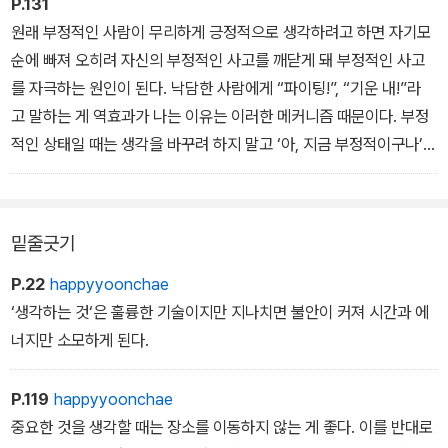
있다. 이것은 운동선수들이 경기 전에 하는 루틴과 같은 원리이다.
P.131
원래 부정적인 사람이 무리하게 긍정적으로 생각하려고 하면 자기모
순에 빠져 오히려 자신의 부정적인 사고를 깨닫게 돼 부정적인 사고
를 자극하는 원인이 된다. 낙담한 사람에게 “파이팅!”, “기운 내!”라
고 말하는 게 역효과가 나는 이유는 이러한 메커니즘 때문이다. 부정
적인 상태일 때는 생각을 바꾸려 하지 말고 ‘아, 지금 부정적이구나’라
며 내 감정을 인정하는 것부터 먼저 해 보자. 이때 자신의 상태를 두고
‘좋다’, ‘나쁘다’는 평가도 하지 말자. 가능하면 자신을 3인칭 시점으
로 보고 ‘아, 그는 지금 부정적이구나’라고 있는 그대로 묘사하면서 슬
밑줄긋기
쩍 사고를 다른 곳으로 돌려 보자.
P.22
happyyoonchae
‘생각하는 것‘은 훌륭한 기술이지만 지나치면 불안이 커져 시간과 에
너지만 소모하게 된다.
P.119
happyyoonchae
중요한 것을 생각할 때는 장소를 이동하지 않는 게 좋다. 이를 반대로