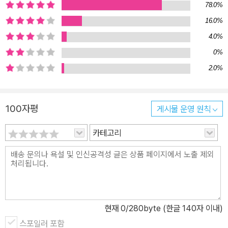
78.0%
모델을 정하고 그 사람이 일하는 방식, 공부하는 방식을 그대로 따라
16.0%
하며 도움을 받을 수 있다. 인간관계에 악영향을 끼치는 ‘넘겨짚는’ 마
4.0%
음이 샘솟는다면 있는 그대로의 상황을 분석하면서 별거 아니라고 뇌
에 신호를 보내야 한다. 이외에 마인드 컨트롤의 원리와 나만의 방법
0%
을 찾아보고 싶다면 지금 당장 책을 펼치기 바란다. ● 진흙 속에서 진
2.0%
주를 찾듯, 의외의 것에서 명쾌한 해답을 얻는다 이 책의 묘미는 의외
의 것에서 해답을 주는 데 있다. 앞서 말했지만 생각이 많은 사람은 성
100자평
게시물 운영 원칙
취 경험이 적기 때문에 어떤 일에서든지 무기력할 수 있다. 이들에게
가장 적합한 처방은 생활에서 조금씩 실천할 수 있는 아주 사소한 것
카테고리
들이다. 세계적인 연구기관에서 실험하고 밝혀낸 결과를 토대로 루틴
처럼 할 수 있는 생활습관을 길러보자. 10분 명상, 호흡하기, 스트레
칭부터 나아가 SNS를 중단한다거나 미소를 지어보는 등 아주 의외
의 것들을 하나씩 미션 클리어하듯 실행해보자. 이게 큰 효과가 있을
까 의문이 들겠지만, 본문에 적힌 뇌과학의 원리를 보면 의심은 사라
현재
0
/280byte (한글 140자 이내)
지고 절로 고개가 끄덕여질 것이다.
스포일러 포함