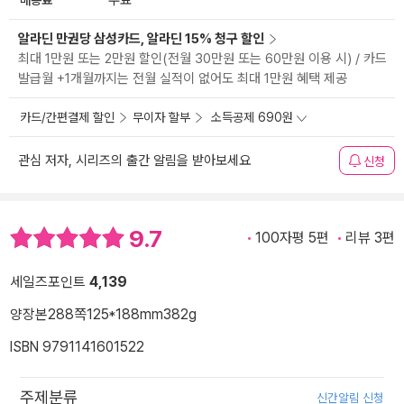
무료
알라딘 만권당 삼성카드, 알라딘 15% 청구 할인
최대 1만원 또는 2만원 할인(전월 30만원 또는 60만원 이용 시) / 카드
발급월 +1개월까지는 전월 실적이 없어도 최대 1만원 혜택 제공
카드/간편결제 할인
무이자 할부
소득공제 690원
관심 저자, 시리즈의 출간 알림을 받아보세요
신청
9.7
100자평 5편
리뷰 3편
세일즈포인트
4,139
양장본
288쪽
125*188mm
382g
ISBN 9791141601522
주제분류
신간알림 신청