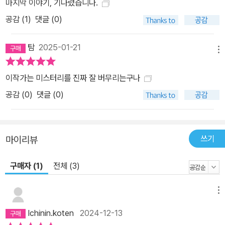
마지막 이야기, 기다렸습니다.
오사나이, 두 사람의 성장과 변화는 ‘소시민’ 시리즈에서 언급하지 않
공감 (
1
)
댓글 (0)
을 수 없는 관전 포인트다. ‘교활한 여우’ 고바토와 ‘음흉한 늑대’ 오사
나이는 자신들의 성격으로 인해 중학교 시절에 어떠한 실패를 겪었
탐
2025-01-21
고, 고등학교에 진학한 이후에는 같은 실패를 반복하지 않기 위해 서
메뉴
로 호혜 관계를 약속하며‘소시민’으로서의 첫 발을 내디뎠다. (『봄철
한정 딸기 타르트 사건』) 단순한 친구 관계도 연인 관계도 아닌 채, 주
이작가는 미스터리를 진짜 잘 버무리는구나
변 사람들과 마찰을 빚지 않기 위해 서로를 핑계로 이용하며 ‘눈에 띄
공감 (
0
)
댓글 (0)
지 않’고 ‘시끄러운 일에 휘말리지 않’으며 평범한 나날을 지향하기로
한 것이다. 하지만 두 사람은 『여름철 한정 트로피컬 타르트 사건』에
서 일련의 사건을 겪으며‘소시민’이라는 거짓 포장을 두르기 위해 함
쓰기
마이리뷰
께할 필요가 없음을 깨달았고, 상대에게 작별을 고했다. 그후 고바토
와 오사나이는 각자 새로운 사람과 관계를 쌓아가며 ‘소시민’다운 학
구매자 (1)
전체 (3)
교생활을 이어가지만, 그럼에도 숨길 수 없는 자의식을 인정하고 받
아들이면서 자기 자신과 일부분 화해하고 성장했다. 그리고 서로에게
메뉴
느끼는 동질감과 유대감을 역시 확인했다.(『가을철 한정 구리킨톤 사
Ichinin.koten
2024-12-13
건』) (……) 우리는 상대를 편리한 도구 정도로만 여겼다. 사람의 형상