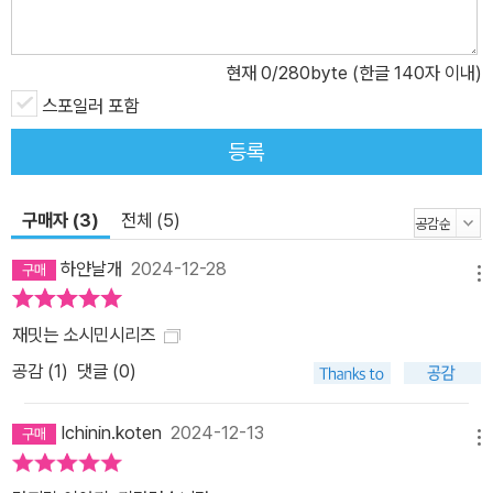
신체의 고통을 이겨내며 추리력만을 발휘하여 삼 년 전의 사고와, 자
신의 실패를 되짚어본다. 한편으로는, 좀처럼 직접 만날 수 없는 오사
현재
0
/280byte (한글 140자 이내)
나이가 병실 바깥에서 부지런히 움직이며 메시지 카드를 통해 고바토
와 함께 사건을 조사한다. 고바토의 과거 회상과 현재의 병원 생활이
스포일러 포함
교차하는 과정에서, 과거의 수수께끼는 서서히 현재의 수수께끼에 다
등록
다른다. 과연 고바토가 당한 사고는 그저 불운에 따른 우연이었을까?
‘고전부’ 시리즈와 함께 요네자와 호노부의 대표적인 학원 청춘 미스
구매자 (3)
전체 (5)
터리 시리즈인 ‘소시민’ 시리즈에 대하여, 작가는 “일상의 수수께끼를
그리는 ‘고전부’ 시리즈와 달리 이쪽(‘소시민’ 시리즈)은 벌어지는 사
하얀날개
2024-12-28
메뉴
건의 죄가 점점 무거워지는 게 숨은 테마”라고 설명하기도 했다. 실제
로 전작에서 고바토와 오사나이는 차례로 사기, 납치, 연쇄 방화 사건
재밋는 소시민시리즈
을 해결해냈다. 그렇다면 스스로 피해자가 된 뺑소니 교통사고의 미
공감 (
1
)
댓글 (0)
스터리는 어떻게 풀어낼까? 궁금증을 가득 품은 채 책장을 넘기다보
면, 서로 관련 없어 보이던 복선들이 하나로 연결되며 규명하는 ‘배후
Ichinin.koten
2024-12-13
의 진실’로부터 감탄을 금치 못하게 될 것이다. ‘호혜 관계’를 넘어서,
메뉴
온당하고 타당한 관계로 청소년 탐정 콤비를 내세운 만큼 고바토와