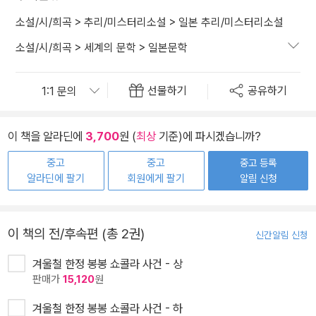
소설/시/희곡
>
추리/미스터리소설
>
일본 추리/미스터리소설
소설/시/희곡
>
세계의 문학
>
일본문학
선물하기
공유하기
이 책을 알라딘에
3,700
원 (
최상
기준)에 파시겠습니까?
중고
중고
중고 등록
알라딘에 팔기
회원에게 팔기
알림 신청
이 책의 전/후속편 (총 2권)
신간알림 신청
겨울철 한정 봉봉 쇼콜라 사건 - 상
판매가
15,120
원
겨울철 한정 봉봉 쇼콜라 사건 - 하