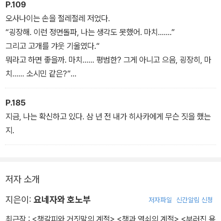
P.109
연의 일치일까? 그리고 고바토는 어째서 매일 밤 찾아오는 오사나이
오사나이는 손을 절레절레 저었다.
를 만날 수 없는 것일까?
“굉장해. 이런 정면돌파, 나는 생각도 못했어. 마치…….”
그리고 고개를 갸웃 기울였다.“
뭐라고 하면 좋을까. 마치…… 평범한? 그게 아니고 으음, 굉장히, 마
치…… 소시민 같은?”
나는 무심코 웃음을 터뜨리고 말았다.
P.185
지금, 나는 확신하고 있다. 삼 년 전 내가 히사카에게 무슨 짓을 했는
지.
저자 소개
지은이:
요네자와 호노부
저자파일
신간알림 신청
최근작 :
<책갈피와 거짓말의 계절>
,
<책과 열쇠의 계절>
,
<부러진 용