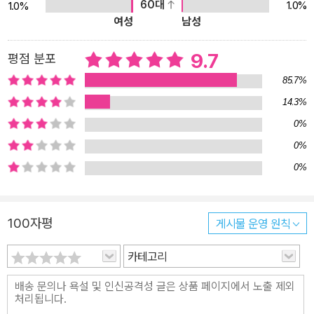
60대
1.0%
1.0%
치일까? 그리고 고바토는 어째서 매일 밤 찾아오는 오사나이를 만날
여성
남성
수 없는 것일까? 『겨울철 한정 봉봉 쇼콜라 사건』은 달콤한 제목과
달리 다소 충격적인 사건과 함께 시작된다. 오사나이와 함께 하교하
9.7
평점 분포
는 길에 갑작스런 뺑소니 사고를 당한 고바토는 큰 부상을 입고, 가까
85.7%
스로 정신이 돌아온 뒤에는 당분간 침대에서 꼼짝도 할 수 없으며, 당
14.3%
연히 전작 『가을철 한정 구리킨톤 사건』에서 4월부터 준비하고 있었
0%
던 대학 입시까지 포기해야만 한다는 사실에 직면한다. 병원 침대 위
에서 조금 뒤척이는 것도 고통스러운 상황에서, 고바토는 자신이 사
0%
고를 당한 장소에서 아주 비슷한 뺑소니 사고가 삼 년 전에도 있었다
0%
는 사실을 기억해낸다. 그리고 당시 자신이 저질렀던 크나큰 실패 또
한 떠올리며, 중학 시절의 기억을 천천히 반추하기로 한다. 작가 요네
100자평
게시물 운영 원칙
자와 호노부는 『요네자와 호노부와 고전부』(김선영 옮김, 엘릭시르
펴냄, 2021)에서 이미 시리즈의 두 번째 장편 『여름철 한정 트로피컬
카테고리
파르페 사건』을 쓸 때부터 『겨울철 한정 봉봉 쇼콜라 사건』에서“조지
핀 테이 『시간의 딸』과 같은 모티프를 사용할 생각”이라고 밝힌 바 있
다. 즉, 이번 작품에서 고바토는 ‘침대 탐정’이 되어 꼼짝없이 누운 채