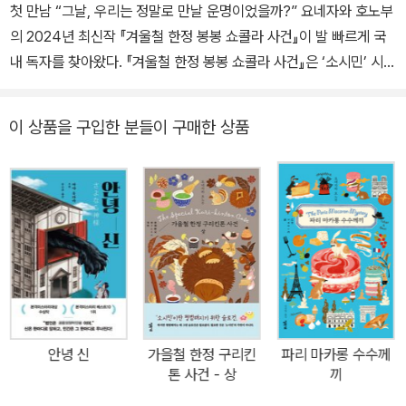
성했는데, 2015년에는 『왕과 서커스』로 이 년 연속 동일 부문 3관왕
첫 만남 “그날, 우리는 정말로 만날 운명이었을까?” 요네자와 호노부
을 달성해 작품성과 대중성을 고루 갖춘 미스터리 제왕임을 공고히
의 2024년 최신작 『겨울철 한정 봉봉 쇼콜라 사건』이 발 빠르게 국
했다. 2016년 역시 『진실의 10미터 앞』으로 ‘미스터리가 읽고 싶다’
내 독자를 찾아왔다. 『겨울철 한정 봉봉 쇼콜라 사건』은 ‘소시민’ 시리
1위, ‘《주간분슌》 미스터리 베스트 10’ 2위를 비롯, 각종 미스터리 랭
즈 중 다섯 번째 단행본으로, 2004년 첫 출간된 『봄철 한정 딸기 타
킹에서 상위권을 차지했다. 2021년에는 『흑뢰성』으로 제12회 야마
르트 사건』으로부터 『여름철 한정 트로피컬 파르페 사건』, 『가을철
이 상품을 구입한 분들이 구매한 상품
다 후타로상을, 다음 해에는 제166회 나오키상을 수상했다. 그 외의
한정 구리킨톤 사건』(상, 하)으로 이어져온 계절 한정 디저트의 이름
작품으로 『보틀넥』, 『리커시블』, 『안녕 요정』, 『개는 어디에』, 『덧없
을 딴 장편 4부작을 20년 만에 마무리짓는다. 특히 이번 작품에서는
는 양들의 축연』, 『가연물』, 『요네자와야 책방(米澤屋書店)』 등이
그간 알려지지 않았던 고바토와 오사나이의 첫 만남과, 그들이 ‘소시
있다.
민’을 지향하게 만든 중학 시절의 사건까지 담고 있어 오랫동안 기다
려온 팬들의 기대감을 충족시켜줄 것이다. ‘소시민’ 시리즈는 학교를
배경으로 일상의 사건들을 다룬 ‘고전부’ 시리즈와 함께 요네자와 호
노부의 대표 시리즈로 꼽히는 학원 청춘 미스터리다. 요네자와 호노
부의 초기 학원 미스터리의 진면목을 볼 수 있는 시리즈로 신간이 출
간될 때마다 미스터리 분야 최상위권을 기록하며 연말 미스터리 순위
안녕 신
가을철 한정 구리킨
파리 마카롱 수수께
에 오르내리는 대표 시리즈다. 역시나 2024년 연말 『겨울철 한정 봉
톤 사건 - 상
끼
봉 쇼콜라 사건』는 ‘《주간 분슌》 미스터리 베스트 10’, ‘이 미스터리가