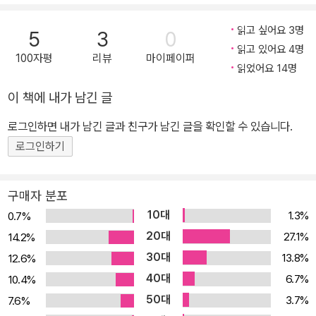
대단하다!’, ‘미스터리가 읽고 싶다!’에서 모두 2위에 이름을 올리며
그 인기와 작품성을 확실하게 증명했다. 2024년 여름 ‘소시민’ 시리
읽고 싶어요 3명
5
3
0
즈는 ‘고전부’ 시리즈에 이어 애니메이션으로 제작 및 방영되었으며,
읽고 있어요 4명
100자평
리뷰
마이페이퍼
현재 국내에서도 OTT 서비스를 통해 감상할 수 있다. 애니메이션
읽었어요 14명
〈소시민 시리즈〉는 시즌1 종영 직후 2025년 4월에 다음 시즌이 공개
이 책에 내가 남긴 글
될 것을 예고하였는데, 두 번째 시즌에서는 원작 소설 시리즈의 후반
로그인하면 내가 남긴 글과 친구가 남긴 글을 확인할 수 있습니다.
부에 속하는 『가을철 한정 구리킨톤 사건』과 이번에 출간된 신간 『겨
울철 한정 봉봉 쇼콜라 사건』의 이야기를 생생하고도 색다르게 보여
로그인하기
줄 예정이다. 고바토, 침대 탐정이 되다 지난여름 이후 서로에게 둘도
없는 존재가 된 고바토와 오사나이. 하지만 크리스마스를 며칠 앞둔
구매자 분포
겨울날, 나란히 하교하는 두 사람을 향해 수수께끼의 차량이 달려든
10대
1.3%
0.7%
다. 그 사고로 의식을 잃었다가 간신히 깨어난 고바토는 머리맡에 남
20대
27.1%
14.2%
겨진 메시지 카드를 발견한다. “용서하지 않을 거야.” 아무래도 오사
30대
13.8%
12.6%
나이는 직접 뺑소니 사고의 범인을 찾아 나선 것 같은데……. 그런데
40대
6.7%
10.4%
이 사건, 삼 년 전 고바토가 해결하려 했던 친구의 뺑소니 사고와 너무
50대
3.7%
7.6%
나 닮았다. 과거의 사건과 현재의 사건이 서로 닮은 건 그저 우연의 일