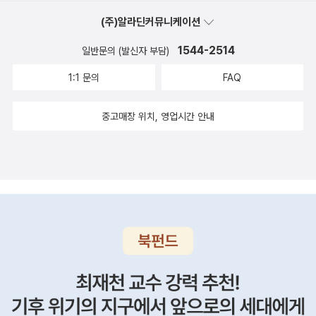
‘봄철’부터 ‘겨울철’에 이르는 3년 동안의 고교 생활은 고바토와 오사
(주)알라딘커뮤니케이션
나이라는 두 청소년이 “스스로를 조금씩 받아들인 발자취”이기도 하
다. 두 사람에게 서로가 “둘도 없는 존재”가 되는 것은 시간 문제였는
1544-2514
일반문의 (발신자 부담)
지도 모른다. 자기 안의 ‘여우’와 ‘늑대’를 포용하기 위해서는, 상대의
1:1 문의
FAQ
‘늑대’와 ‘여우’를 받아들일 필요가 있기 때문이다. ‘소시민’ 시리즈의
장편 4부작은 이로서 고바토와 오사나이의 고교 생활을 마무리하지
중고매장 위치, 영업시간 안내
만, 추후 단편집이 출간될 것으로 예상되는 만큼 머지않아 두 탐정 콤
비를 다시 만나볼 수 있으리라는 기대감이 높아진다.