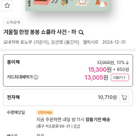
소득공제
겨울철 한정 봉봉 쇼콜라 사건 - 하
요네자와 호노부
(지은이),
김선영
(옮긴이)
엘릭시르
2024-12-31
종이책
17,000
원,
10%
15,300
원
+ 850원
13,005
원
카드최대혜택가
더보기
전자책
10,710
원
수령예상일
양탄자배송
지금 주문하면 내일 밤 11시
잠들기전 배송
(중구 서소문로 89-31 )
변경
배송료