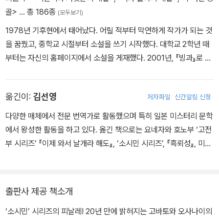
골>
… 총 186종
(모두보기)
1978년 기후현에서 태어났다. 어릴 적부터 막연하게 작가가 되는 것
을 꿈꿨고, 중학교 시절부터 소설을 쓰기 시작했다. 대학교 2학년 때
부터는 자신의 홈페이지에서 소설을 게재했다. 2001년, 『빙과』로 제
5회 가도카와학원 소설 대상 장려상(영 미스터리&호러 부문)을 수상
하며 데뷔했다. 졸업 후에도 이 년간 기후의 서점에서 근무하며 글을
옮긴이:
김선영
저자파일
신간알림 신청
쓰다가 도쿄로 나오면서 전업 작가가 된다. 클로즈드 서클을 그린 신
본격 미스터리 『인사이트 밀』로 제8회 본격 미스터리 대상 후보, 다
다양한 매체에서 전문 번역가로 활동했으며 특히 일본 미스터리 문학
섯 개의 리들 스토리 『추상오단장』으로 제63회 일본 추리작가협회상
에서 왕성한 활동을 하고 있다. 옮긴 책으로는 요네자와 호노부 ‘고전
후보와 제10회 본격 미스터리 대상 후보에 올랐다. 판타지와 본격 미
부 시리즈’ 『이제 와서 날개라 해도』, ‘소시민 시리즈’, 『흑뢰성』, 미나
스터리가 절묘하게 어우러진 『부러진 용골』로 제64회 일본 추리작
토 가나에 『고백』, 『인간 표본』, 야마시로 아사코 『엠브리오 기담』, 아
가협회상을 수상하였다. 2014년 출간된 『야경』은 제27회 야마모토
리스가와 아리스 『쌍두의 악마』, 야마구치 마사야 『살아 있는 시체의
슈고로상을 수상했고 나오키상 후보에 올랐다. 또한 이 작품은 ‘이 미
죽음』, 사사키 조 『경관의 피』, 오구리 무시타로 『흑사관 살인사건』,
출판사 제공 책소개
스터리가 대단하다!’, ‘미스터리가 읽고 싶다’, ‘《주간분슌》 미스터리
히가시노 게이고 『가공범』 등이 있다.
베스트 10’ 일본 부문 1위에 올라 사상 최초로 미스터리 3관왕을 달
‘소시민’ 시리즈의 피날레! 20년 만에 밝혀지는 고바토와 오사나이의