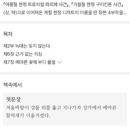
『여름철 한정 트로피컬 파르페 사건』, 『가을철 한정 구리킨톤 사건』
(상, 하)으로 이어져온 계절 한정 디저트의 이름을 딴 장편 4부작을 2
0년 만에 마무리짓는다. 특히 이번 작품에서는 그간 알려지지 않았던
고바토와 오사나이의 첫 만남과, 그들이 ‘소시민’을 지향하게 만든 중
목차
학 시절의 사건까지 담고 있어 오랫동안 기다려온 팬들의 기대감을
충족시켜줄 것이다.
제2부 늑대는 잊지 않는다
제6장 근거 없는 의심
지난여름 이후 서로에게 둘도 없는 존재가 된 고바토와 오사나이. 하
제7장 메마른 꽃에 부디 물을
지만 크리스마스를 며칠 앞둔 겨울날, 나란히 하교하는 두 사람을 향
해 수수께끼의 차량이 달려든다. 그 사고로 의식을 잃었다가 간신히
책속에서
깨어난 고바토는 머리맡에 남겨진 메시지 카드를 발견한다. “용서하
지 않을 거야.” 아무래도 오사나이는 직접 뺑소니 사고의 범인을 찾아
첫문장
나선 것 같은데…….
겨울바람이 강물 위를 훑고 지나가자 강가에서 메마른
참억새가 너울거렸다.
그런데 이 사건, 삼 년 전 고바토가 해결하려 했던 친구의 뺑소니 사고
와 너무나 닮았다. 과거의 사건과 현재의 사건이 서로 닮은 건 그저 우