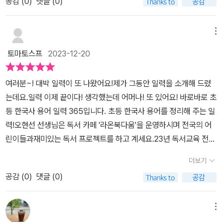
공감 (
0
)
댓글 (0)
용어는 우리가 역사에 가까이 다가가는 것을 힘들게 만든다. 한자어
는 물론이고 역사적 배경 지식이 필요한 경우가 많아 역사에 대한 용
어를 따로 공부하면 좋겠다는 생각을 많이 했다. 그런데 작가님의 나
메뉴
의 이 마음을 딱 아셨나보다. 내가 찾던 그런 책을 따악!! 만들어주셨
토마토스프
2023-12-20
다.그것도 너무나도 멋진 일력으로 말이다. ✔ 1월 역사 기초 용어✔
2월 선사 시대 ✔ 3월 고구려 백제 ✔ 4월 신라 통일 신라 ✔ 5월 역
여러분~! 대박 일력이 또 나왔어요!제가 그동안 일력을 소개해 드렸
사 기초 용어 ✔ 6월 가야 발해 후삼국 ✔ 7월 고려 ✔ 8월 조선 전기
는데요.일력 이제 끝이다! 생각했는데 어머나! 또 있어요! 바로바로 초
✔ 9월 역사 기초 용어✔ 10월 조선 후기 ✔ 11월 대한 제국 일제 강
등 한국사 용어 일력 365입니다. 초등 한국사 용어를 정리해 주는 일
점기 ✔ 12월 대한민국 1월부터 12월까지 역사의 흐름에 따라 용어를
력!오현선 선생님은 독서 카페 '라온북다움'을 운영하시며 전국의 어
정리해서 담아냈다. 용어 아래 한자가 있어 어려운 용어를 더 쉽게 이
린이들과재미있는 독서 프로젝트를 하고 계세요.23년 독서교육 전문
해할 수 있게 했다. 그리고 밑에는 전날 용어에 대한 퀴즈가 있어 복습
가! 이 전문성이 책에 묻어 나옵니다. 어린이들과 매일 책을 읽다 보면
도 할 수 있다. 모를 땐 다시 돌아보며 몰랐던 것들을 체크해 볼 수 있
더보기
어려워하는 책이 있어요.바로 한국사 책이에요.왜 그럴까요?한국사
어 너무 좋다. 그것 뿐 아니라 '한 걸음 더', '탐방 정보', '활용 문장'을
공감 (
0
)
댓글 (0)
책은 우리나라 역사를 알려주는 책이에요.그 용어들을 보면 눈이 팽
더해 역사 용어와 관련된 곳을 알려주고 용어가 어떻게 활용되는지
팽 돌아간다고 말하는 어린이들. 하루에 하나씩 한국사 용어를 익히
알려주고 있다. 한국사 용어에 대한 모든 것을 일력 한 권에 알차게 담
고 배운다면한국사 책을 좀 더 편하게 읽을 수 있을 거라고 생각하셨
메뉴
아냈다. 가족이 함께 볼 수 있는 곳에 두고 한 장 한 장 넘기며 함께 읽
어요.(선생님 감사합니다~! 이렇게 생각해 주시다니요!) 책에 어떤