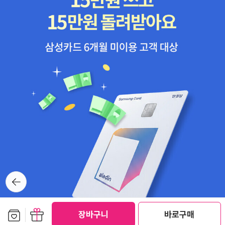
뒤로가
기
보관함담기
선물하기
장바구니
바로구매