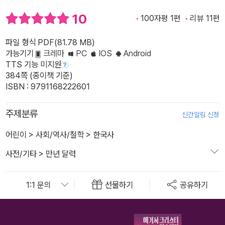
10
100자평 1편
리뷰 11편
파일 형식 PDF(81.78 MB)
가능기기
크레마
PC
IOS
Android
TTS 기능 미지원
384쪽 (종이책 기준)
ISBN : 9791168222601
주제분류
신간알림 신청
어린이
>
사회/역사/철학
>
한국사
사전/기타
>
만년 달력
선물하기
공유하기