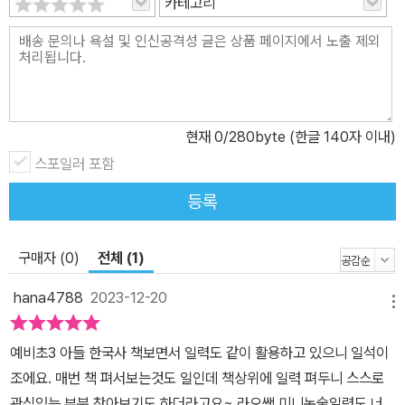
카테고리
분이 우리 동네 독서 선생님이었으면 좋겠다는 학부모님들의 바람을
이 책에서 만나 볼 수 있습니다. 하루 5분 한국사 용어 365개! 매월
시대 순으로 구성된 한국사 용어로 역사 읽기의 재미를 알게 해 주는
책입니다. 중간 중간 역사 기초 용어를 배치하여 모든 시대를 통틀어
등장하는 기본 어휘도 알려 주지요. 매일 하나씩 한국사 용어를 배우
며 천천히, 부담 없이 한국사 공부를 시작해 보세요. 용어 소개와 뜻
현재
0
/280byte (한글 140자 이내)
설명만이 아닌, 확장 지식, 전날 배운 용어 퀴즈 등으로 알차게 구성되
스포일러 포함
어 있습니다. 한국사는 용어만 이해해도 절반은 익힌 셈이지요. ‘기원
등록
전’, ‘기원후’가 무엇인지, ‘천도’와 ‘환도’는 무엇이고, 나아가 ‘태평성
대’, ‘역성혁명’은 무엇인지까지 알게 된다면, 우리 아이가 세상과 시
구매자 (0)
전체 (1)
대를 바라보는 시야는 그만큼 넓어지게 됩니다. 1년이라는 시간 동안
천천히 익히다 보면 우리 역사의 큰 흐름이 보이게 되고, 역사책 한 권
hana4788
2023-12-20
메뉴
을 꼼꼼하게 읽는 효과도 누릴 수 있을 것입니다. 역사의 흐름이 보이
는 4단계 역사 이해 비법 1단계, 용어를 소리 내어 읽고 한 줄 설명을
예비초3 아들 한국사 책보면서 일력도 같이 활용하고 있으니 일석이
읽어요. 2단계, 자세한 설명을 읽어요. 3단계, ‘한 걸음 더’, ‘탐방 정
조에요. 매번 책 펴서보는것도 일인데 책상위에 일력 펴두니 스스로
보’, ‘활용 문장’으로 역사 지식을 쌓아요. 4단계, ‘어제 퀴즈’를 풀며
관심있는 부분 찾아보기도 하더라고요~ 라오쌤 미니논술일력도 너