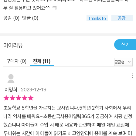
전날 배운 용어를 복습해요. 이렇게 순서대로 읽고, 말하고, 즐기다 보
무 잘 활용하고 있어요^^
면 역사 용어가 하나씩 머리에 쏙쏙 들어올 거예요. 이 과정을 통해 역
공감 (
0
)
댓글 (0)
사를 단편적인 지식이 아닌 과거로부터 현재를 잇는 큰 줄기로 엮을
수 있게 됩니다. 한자 뜻만 읽어도 용어의 절반은 이해 용어 아래에 표
기된 한자의 뜻과 음만 읽어도 어려운 용어의 절반은 이해할 수 있습
쓰기
니다. 예컨대 ‘항쟁’이라는 용어는 ‘막을 항’, ‘다툴 쟁’을 읽으면서 그
마이리뷰
뜻을 짐작할 수 있지요. 소리 내어 뜻과 음, 용어를 읽어 보면서 정확
구매자 (0)
전체 (11)
한 뜻을 알고, 쉽게 풀어 쓴 역사 이야기 속에서 용어를 배우게 됩니
다. 용어로 만나고, 스토리로 익히고, 흐름을 엮어내는 역사책입니다.
메뉴
역사가 즐거워지는 깨알 정보와 퀴즈 조금 알게 되면 더 궁금한 것이
지식의 매력이지요. ‘항쟁’이라는 말이 실제로 쓰인 문장, 그리고 항쟁
이명희
2023-12-19
이 이루어진 장소, 그 밖에 또 어떤 항쟁이 있었을까 등 용어 하나를
통해 꼬리에 꼬리를 무는 지식 확장으로 이어집니다. 그리고 어제 익
초등학교 5학년을 가르치는 교사입니다.5학년 2학기 사회에서 우리
혔던 용어를 ‘어제 퀴즈’를 통해 복습하는 즐거움까지. 이렇게 익힌 역
나라 역사를 배워요~초등한국사용어일력365가 궁금하여 서평 신청
사 지식은 차곡차곡 모여 한국사 전체 흐름을 알게 되고, 교과서 완벽
했습니다!아이들이 수업 시 배운 내용과 관련하여 매일 매일 교실에
이해는 물론, 아이들이 역사책을 스스로 찾아 읽게 하는 동력이 될 것
두니쉬는 시간에 아이들이 읽기도 하고암암리에 용어를 계속 보며 머