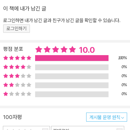
모르면 이해하기 어렵습니다. 그런데 역사는 분량이 많다 보니 기초
이 책에 내가 남긴 글
용어가 많이 등장할 수밖에 없습니다. 친절한 책은 구석구석 용어 설
명란을 따로 두기도 하지만, 아이들은 잘 안 보죠. 아무리 쉽게 풀어낸
로그인하면 내가 남긴 글과 친구가 남긴 글을 확인할 수 있습니다.
초등용 책이어도 나올 수밖에 없는 단어들도 있고요. 결국 역사책을
로그인하기
당장 읽는 것보다 중요한 것은 역사 용어에 익숙해지는 거랍니다.” _
라온오쌤 인스타그램에서 23년 동안 독서 선생님으로 아이들과 학부
10.0
평점 분포
모님들을 만나 온 라온오쌤 오현선 저자는 수업 중 아이들이 한국사
100%
책을 유독 어려워하는 것이 안타깝습니다. 어려운 용어들이 가득한
책을 보고 있으면 눈이 팽팽 돌아간다고 말하는 어린이, 무슨 말인지
0%
하나도 모르겠다고 말하는 어린이도 있습니다. 한국사를 좋아하는 어
0%
린이들 말고는 대부분 같은 반응이지요. 어떻게 하면 아이들이 본격
0%
적으로 한국사 책을 읽게 됐을 때 좀 더 편하게 읽을 수 있을까 고민한
0%
끝에 <초등 한국사 용어 일력 365>를 기획했습니다. 어린이들이 부
담가지지 않게 하루에 하나씩, 한국사 용어를 익히도록 일력 형태로
제작했습니다. ‘초등 선생님들의 선생님’으로 전국 각지의 강연 현장
100자평
게시물 운영 원칙
을 누비며 독서 교육의 진정성과 아이디어가 빛나는 오현선 저자. 이