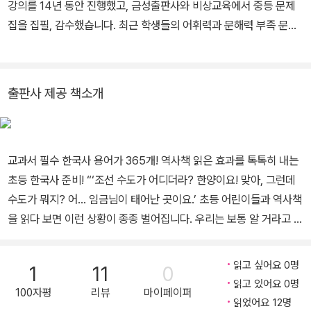
등 탄탄 논술』, 『한번 보면 입에 착 붙는 사자성어』, 『‘왜’라고 묻는 아
강의를 14년 동안 진행했고, 금성출판사와 비상교육에서 중등 문제
이들』 등이 있다. 홈페이지 : 오쌤의 독서교육 이야기 https://blog.n
집을 집필, 감수했습니다. 최근 학생들의 어휘력과 문해력 부족 문제
aver.com/few24 인스타그램 : raon_book_teacher 유튜브 : 라
를 마주하며, 학생들에게 도움이 되기를 바라며 작업했습니다. 블로
온쌤의 독서교육 TV / 라온쌤 글쓰기 카페 : 라온북다움 https://caf
그 https://blog.naver.com/sulwha1 인스타그램 @be._.ssam
e.naver.com/laonbookdaoom
출판사 제공 책소개
교과서 필수 한국사 용어가 365개! 역사책 읽은 효과를 톡톡히 내는
초등 한국사 준비! “‘조선 수도가 어디더라? 한양이요! 맞아, 그런데
수도가 뭐지? 어... 임금님이 태어난 곳이요.’ 초등 어린이들과 역사책
을 읽다 보면 이런 상황이 종종 벌어집니다. 우리는 보통 알 거라고 생
각하고 책을 읽어나가거나 설명을 이어 나가지만(혹은 읽으라고 하지
만), 아이들은 의외로 몰라도 질문하지 않고, 위의 예시처럼 대강 짐
읽고 싶어요 0명
1
11
0
작으로 잘못 해석하기도 합니다. 모른 채로 책장을 마구 넘기기도 하
읽고 있어요 0명
100자평
리뷰
마이페이퍼
고요. 본래 지식책 자체가 특정 분야 지식을 담은 거라, 분야 용어를
읽었어요 12명