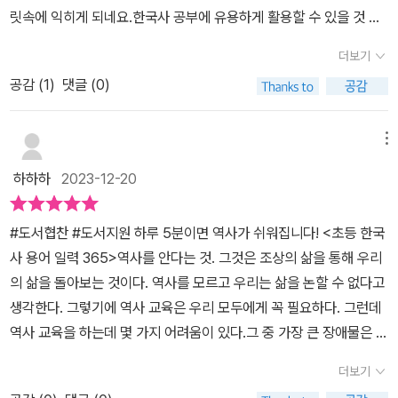
입니다.
릿속에 익히게 되네요.한국사 공부에 유용하게 활용할 수 있을 것 같
습니다.^^#초등한국사용어일력354 #라온오쌤 #한국사일력 #초등
더보기
한국사
공감 (
1
)
댓글 (0)
메뉴
하하하
2023-12-20
#도서협찬 #도서지원 하루 5분이면 역사가 쉬워집니다! <초등 한국
사 용어 일력 365>역사를 안다는 것. 그것은 조상의 삶을 통해 우리
의 삶을 돌아보는 것이다. 역사를 모르고 우리는 삶을 논할 수 없다고
생각한다. 그렇기에 역사 교육은 우리 모두에게 꼭 필요하다. 그런데
역사 교육을 하는데 몇 가지 어려움이 있다.그 중 가장 큰 장애물은 용
어가 어렵다는 것.역사에 대한 책을 볼 때 한 장에 담긴 내용이 몇 천
더보기
년 몇 백년일 때도 있다. 역사책 한 권에 담긴 방대한 내용과 어려운