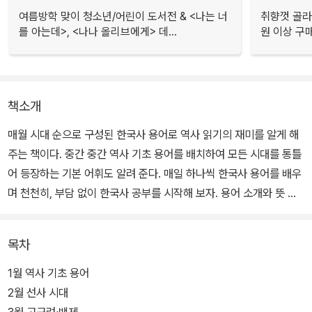
여름방학 맞이 청소년/어린이 도서전 & <나는 너
취향껏 골라
를 아는데>, <나나 올리브에게> 데...
원 이상 구
책소개
매월 시대 순으로 구성된 한국사 용어로 역사 읽기의 재미를 알게 해
주는 책이다. 중간 중간 역사 기초 용어를 배치하여 모든 시대를 통틀
어 등장하는 기본 어휘도 알려 준다. 매일 하나씩 한국사 용어를 배우
며 천천히, 부담 없이 한국사 공부를 시작해 보자. 용어 소개와 뜻 설
명만이 아닌, 확장 지식, 전날 배운 용어 퀴즈 등으로 알차게 구성되어
있다.
목차
한국사는 용어만 이해해도 절반은 익힌 셈이다. ‘기원전’, ‘기원후’가
1월 역사 기초 용어
무엇인지, ‘천도’와 ‘환도’는 무엇이고, 나아가 ‘태평성대’, ‘역성혁
2월 선사 시대
명’은 무엇인지까지 알게 된다면, 우리 아이가 세상과 시대를 바라보