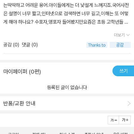
는딱딱하고 어려운 용어.아이들에게는 더 낯설게 느껴지죠.국어사전
은 설명이 너무 짧고,인터넷으로 검색하면 너무 길고,이해는 또 어떻
게 해야 하나요? 수포자,영포자 들어봤지만요즘은 초등 고학년들 사
이에서사포자,역포자가 많다고 하네요.초등 5학년 2학기부터한국사
더보기
를 배우기 시작하면서우리 아이들 정신은 아드로메다행.용어만 알아
공감 (
0
)
댓글 (0)
도 한국사 반은 끝났다구요?한국사에서 용어는 매우 중요해요.아무
리 재미있는 역사 이야기라도용어를 모른다면 이해는 먼 나라 이야기
죠.여기, 고민을 한방에 날려줄역사를 쉽게 공부하는 방법이 있어요.
쓰기
마이페이퍼 (0편)
용어에 익숙해지는게 우선!어려운 역사 개념을 콕 짚어 주는바로, 《초
등 한국사 용어 일력 365》 입니다.선사시대부터 근현대까지 매월 다
등록된 글이 없습니다
른 시대별 주제로용어를 한자의 뜻과 음으로 설명해 주고,‘한 걸음 더‘
‘탐방 정보’ ‘활용 문장’으로 지식 확장은 기본!'어제 퀴즈'로 한 번 더
반품/교환 안내
상기시키며 복습효과까지아! 친절하다 친절해.그동안 대충만 알고 있
어한국사 용어 앞에 공손했던 우리.욕심부리지 말고 부담 없이하루에
한 장 공부해 보기로 해요.하루 5분 《초등 한국사 용어 일력 365》로
역사책 읽은 효과를 톡톡히일력이 가지고 올 엄청난 변화같이 느껴보