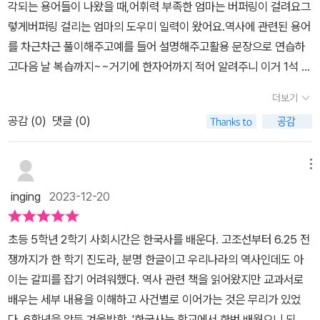
각되는 용어들이 나왔을 때,어휘력 부족한 엄마는 버퍼링이 걸려요그
와 자신감을 갖는 데 도움이 될 것 같아서 무척 반가웠다. ☺️필수 한
니다.우리가 현재 마주하는 문제, 앞으로 해결해 나가야 하는 문제를
렇게버퍼링 걸리는 엄마의 도우미 일력이 왔어요.역사에 관련된 용어
국사 용어 365개가 수록된 일력으로 기초 용어,시대 용어, 한자의 뜻
해결하는 데도움을 주기에 중요합니다. '역사를 잊은 민족에게 미래
를 차근차근 풀이해주고예를 들어 설명해주고활용 문장으로 연습하
과 음, 활용 예시,복습으로 풀어보는 '어제 퀴즈'의 구성이 탄탄하게
는 없다!'이 말을 기억하며 한국사를 알아갔으면 좋겠습니다. 초등 친
고다음 날 복습까지~~거기에 한자어까지 적어 알려주니 이거 1석 3
어휘를 익히게 해주었다. 눈에 쏙쏙 들어오는 선명한 색감과 글자도
구들을 위한,한국사 용어 일력 365!이렇게 알찬 일력 덕분에 한국사
조인거 맞죠?함께 넣어 주신 #한국사연표역사는 머리로 쭉 그려지는
마음에 들었다. 한 장씩 넘겨보는 쾌감도 일력의 매력!🔎특히 1월에
더보기
가 조금 더 편해집니다. 보면 볼수록 마음에 드는 일력입니다.매일 보
게 좋던데이 연표를 통해 아이들에게 선사시대부터 현재 대한민국에
해당하는 '역사 기초 용어'들은 역사책을 읽는내내 자주 나오기에, 역
면서 한국사 용어 스며들게 하기!한국사 용어가 어려운 친구들에게
공감 (
0
)
댓글 (0)
이르기까지이야기 해 줄 수 있어 좋더라구요.바라옵건데🙏한국사와
사 이해를 위한 불교 용어와 함께 꼼꼼하게 익혀보면 좋을 것이다.1년
추천합니다. 부모님도 함께 보시면 더 좋겠지요?!^^ 아이들을 생각
더불어 세계사의 흐름도 일력으로 안될까한국사 연표 아래 세계사 연
이라는 시간 동안 천천히 익히다 보면 어느새 우리 역사의 큰 흐름이
하는 출판사!아이들을 위한 책을 펴내는 서사원 주니어 출판사의 도
표도 이어지면 안될까그리 생각해보며 올해는 좋은 일력에 또 좋은
메뉴
보이리란 생각이 든다.이런 좋은 일력이 루틴으로 자리잡으면 틈새시
서 지원으로 읽고 적은 솔직한 리뷰입니다.
일력이 더해져기분이 좋아요.아이들과 식탁에서 밥먹고 도란도란 이
간 활용,학습의 능률을 높여줄 것 같아서 기대감이 높다.단, 갖고싶은
inging
2023-12-20
야기 나누는 이 귀중한 시간에의미 있는 대화, 깊이 있는 대화가 이어
일력이 자꾸 나와서 큰일이라는 점.. 🤣일력들로 쪼르르 줄세우는 와
질거란설렘가득한 2024년.**도서지원받아 읽고 주관적으로 기록
중에 베스트로 추천드리고싶은 일력이었다!! ❤️-도서를 제공받아서
초등 5학년 2학기 사회시간은 한국사를 배운다. 고조선부터 6.25 전
해 봅니다.
직접 읽고 주관적으로 쓴 리뷰입니다.
쟁까지가 한 학기 진도라, 분명 한글이고 우리나라의 역사인데도 아
이는 갈피를 잡기 어려워했다. 역사 관련 책을 읽어왔지만 교과서로
배우는 세부 내용을 이해하고 사건별로 이어가는 것은 무리가 있었
다. 6학년을 앞둔 겨울방학, '한국사는 학교에서 한번 배웠으니 되었