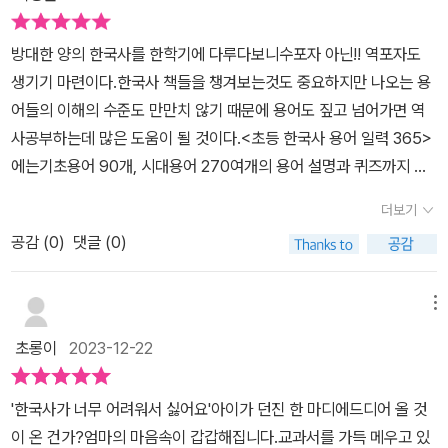
고정)청개구리같은 아이들은 오히려 뒤집어진 글자를읽으려 할지도
모르겠다.1. 용어 소리 내어 읽고, 한 줄 설명 읽기2. 자세한 설명 읽기
방대한 양의 한국사를 한학기에 다루다보니수포자 아닌!! 역포자도
3. 용어에 따른 '한 걸음 더', '탐방 정보', '활용 문장'으로 역사 지식 쌓
생기기 마련이다.한국사 책들을 챙겨보는것도 중요하지만 나오는 용
기.4. '어제 퀴즈'를 풀며 전날 배운 용어를 복습.​ 아이 책상 위에 두고
어들의 이해의 수준도 만만치 않기 때문에 용어도 짚고 넘어가면 역
매일 꼼꼼히 읽는다면 베스트지만책상 위에 잘 안 앉아있거나, 정리
사공부하는데 많은 도움이 될 것이다.<초등 한국사 용어 일력 365>
조차 안 되어있거나당장 한국사가 급하지 않은 중저학년 친구들에겐
에는기초용어 90개, 시대용어 270여개의 용어 설명과 퀴즈까지 있
자연스러운 노출 효과가 더 좋을 것 같다고 생각한다.며칠 건너뛰더
어서한국사 이해를 쉽게 도울수 있다!!
라도, 한 달쯤 신경 못 쓰더라도 괜찮다.다음 해에 다시 반복해도 되니
더보기
까!* 초판한정 한국사 연표도 꼭 챙기기!1월 역사 기초 용어/ 2월 선
공감 (
0
)
댓글 (0)
사 시대/ 3월 고구려, 백제/4월 신라, 통일 신라/ 5월 역사 기초 용
어/6월 가야, 발해, 후삼국/ 7월 고려/ 8월 조선 전기/9월 역사 기초
메뉴
용어/ 10월 조선 후기/11월 대한 제국, 일제 강점기/ 12월 대한민국*
출판사로부터 도서를 제공 받아 읽고,개인적인 견해에 의해서 작성
초롱이
2023-12-22
함.#라온오쌤 #한국사일력 #초등한국사 #서사원#역사책읽은효과
#필수한국사용어 #한국사공부비법#서평단 #북리뷰 #책추천
'한국사가 너무 어려워서 싫어요'아이가 던진 한 마디에드디어 올 것
이 온 건가?엄마의 마음속이 갑갑해집니다.교과서를 가득 메우고 있