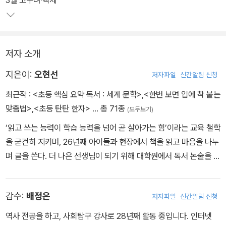
3월 고구려ᐧ백제
는 시야는 그만큼 넓어지게 된다. 1년이라는 시간 동안 천천히 익히다
보면 우리 역사의 큰 흐름이 보이게 되고, 역사책 한 권을 꼼꼼하게 읽
는 효과도 누릴 수 있을 것이다.
저자 소개
지은이:
오현선
저자파일
신간알림 신청
최근작 :
<초등 핵심 요약 독서 : 세계 문학>
,
<한번 보면 입에 착 붙는
맞춤법>
,
<초등 탄탄 한자>
… 총 71종
(모두보기)
‘읽고 쓰는 능력이 학습 능력을 넘어 곧 살아가는 힘’이라는 교육 철학
을 굳건히 지키며, 26년째 아이들과 현장에서 책을 읽고 마음을 나누
며 글을 쓴다. 더 나은 선생님이 되기 위해 대학원에서 독서 논술을 전
공했다. 전국의 도서관과 학교에서 학부모 강연 및 독서 교육 전문가
를 대상으로 세미나를 진행하며 독서 교육의 올바른 길을 찾아가고자
감수:
배정은
저자파일
신간알림 신청
애쓰고 있다. 지은 책으로는 『초등 핵심 요약 독서 고전 문학』, 『하루
10분 한국사 신문』, 『공부 잘하는 아이는 읽기 머리가 다릅니다』, 『초
역사 전공을 하고, 사회탐구 강사로 28년째 활동 중입니다. 인터넷