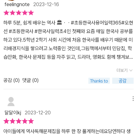
어보면 한국사의 전반적인 흐름을 알게 되는 것은 물론이고 좀 더 깊
feelingnote
2023-12-16
용어들이 정리되어 있는지 알려드릴게요.1월부터 12월까지 영양 가
이 있게 알게 될 것이다. 함께 들어있는 '한국사 연표'와 함께하면 한
득 건강한 밥상이 차려져있습니다.역사의 기초 용어와 선사시대부터
국사의 흐름을 파악하기에 매우 용이하다. 교육부 지정 교과서 필수
하루 5분, 쉽게 배우는 역사 🏛ㆍㆍ#초등한국사용어일력365#오현
현재 대한민국까지 시대 흐름에 맞춰 담겨있어요.열두 달을 매일 한
용어로 한국사의 흐름을 읽어 낼 수 있기에 <초등 한국사 용어 365>
선 #초등한국사 #한국사일력초4인 첫째와 요즘 매일 한국사 공부를
장씩 공부하다 보면 한국사 용어가 어렵지 않게 느껴질 거예요. 기원
은 초등 역사 교육의 필수품이 될 것이다. 한국사를 배우기에 앞서 기
하고 있다.5학년 2학기 사회 시간에 처음 한국사를 배우기 때문에 미
전 뜻을 이제야 알았어요.한국사가 저에게도 어려웠기에.. 기억나는
초를 탄탄히 하고 싶은 모든 분들께 추천하고 싶다. - 출판사로부터
리배경지식을 쌓으려고 노력중인 것인데,그림책에서부터 민담집, 학
게 없더라고요.한국사 용어 일력을 통해 저도 함께 배워가고 있어
책을 제공받아 솔직하게 작성된 서평입니다.
습만화, 한국사 문제집 등을 자주 읽고, 드라마, 영화도 함께 챙겨보려
요. 기초 용어부터 익히고 싶다면 해당 월부터 봐도 된답니다.관심 있
고 애쓰고 있었다.선사시대부터 근 현대사에 이르기까지 광범위한역
는 분야 먼저 보고, 또 순서대로 봐도 된답니다.오늘부터 1일~ 지금부
더보기
사 단원에 부담을 느끼지 않도록 하는게 목표지만, 쉽고 재미있게 접
터 시작하시면 됩니다. 용어 아래에는 한자가 있어 뜻을 풀이해 줍니
공감 (
0
)
댓글 (0)
근하는게 무엇보다 중요하단 생각이 들었다.그러나 한국사를 정~말
다.조금 더 이해하기 쉽겠지요?한 문장으로 정리한 문구 밑에 용어에
좋아하는 아이들이 아닌,대다수의 아이들은 어려운 용어의 장벽 앞에
대해 설명을 담았습니다. 설명 아래에는한 걸음 더! - 더 알면 좋은 내
크게 당황할 수밖에 없을 터.'엄마, '기원후'가 뭐야?' ''승하'는 무슨 뜻
메뉴
용탐방정보- 용어와 관련해서 탐방하기 좋은 곳.활용 문장- 용어를
이고,'태후'는 누구를 말하는 거야?'ㆍㆍ주말마다 <고려 거란전쟁>을
어떻게 사용해야 하는지 알려줍니다. 그리고 재미있는 퀴즈! 어제 퀴
달달이kj
2023-12-20
시청하는 중이라 평소보다더 자주 역사 용어에 관한 질문을 했고,내
즈!어제 익힌 용어에 대한 문제가 나옵니다.전날에 익힌 용어가 바로
등에선 진땀이.. 😂📆하루 5분, 딱 1개씩! 23년차 독서 교사 라온오
나오겠죠?생각나지 않을 땐 다시 앞장을 보면 됩니다. 한국사를 왜
아이들에게 역사독해문제집을 하루 한 장 풀게하는데요당연하다 생
쌤의 <초등 한국사 용어 일력 365>라면, 한국사 공부하는 동안 흥미
배워야 하는지 아시나요?한국사는 우리 조상들이 살아왔던 이야기입