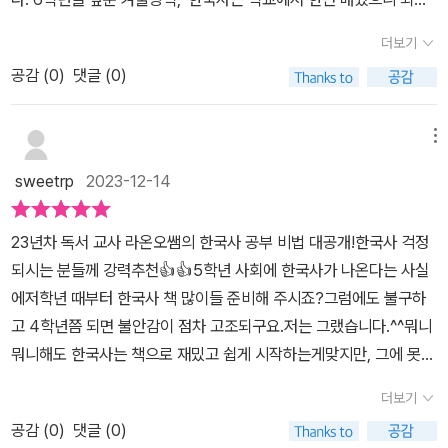
다!'라고 넘길 수 없는 수준이라 어떻게 이 구멍을 채울 수 있을까 하
더보기
고 고민하던 중 <초등 한국사 용어 일력 365>를 알게 되었다. 한국
공감 (
0
)
댓글 (0)
사가 어려운 이유는, 방대한 분량에 비해 짧은 교육시간도 있겠지만
한자어도 많고, 당시에 사용했던 용어가 나오기 때문인 것 같다. 일력
은 역사를 이해하기 위한 기초 용어가 약 90개, 나머지는 시대 용어
메뉴
로 구성되어 있다. 용어 아래에 한자의 뜻과 음이 쓰여 있고 용어 풀이
sweetrp
2023-12-14
도 상세히 되어 있다. '한 걸음 더', '탐방 정보', '활용 문장'이 아래에 있
어 내용의 이해를 돕는다. 그리고 전날의 용어 체크를 위해 '어제 퀴
23년차 독서 교사 라온오쌤의 한국사 공부 비법 대공개!한국사 걱정
즈'까지 한 페이지에 담겨 있다.꼭 알아야 할 용어를 핵심적으로 다루
되시는 분들께 강력추천👍👍5학년 사회에 한국사가 나온다는 사실
고 있어 한국사를 제대로 복습할 수 있을 것 같다. 특히 국가와 수도에
에저학년 때부터 한국사 책 많이들 준비해 주시죠?그럼에도 불구하
관한 설명의 경우, 지도에 위치를 표시한 그림이 있어 넓은 시선으로
고 4학년쯤 되면 불안감이 점차 고조되구요.저는 그랬습니다.^^뭐니
바라보는 눈을 기를 수 있을 것 같았다. 부록으로 들어있는 한국사 연
뭐니해도 한국사는 책으로 재밌고 쉽게 시작하는게맞지만, 그에 못지
표 덕분에 전체적인 흐름도 알 수 있다.하루하루 한국사 용어를 차근
않게 중요한 것이 있어요.본격적으로 공부를 시작하기 전에 꼭 한 번
차근 알아가며 겨울방학부터 6학년 한 해를 보내면서, 우리나라 역사
더보기
해주면 좋은 그것! 바로 용어 정리입니다.책을 읽었지만 흐름이 아쉽
에 대해 깊이 이해하고, 역사를 통해 후에 자신이 살아가는 시대의 통
공감 (
0
)
댓글 (0)
다?읽긴 읽었는데 어려운 단어가 많아서 힘들다?이럴 때 필요한 책
찰을 기르는 눈이 생기길 기대한다. 그리하여 중학교, 고등학교에서