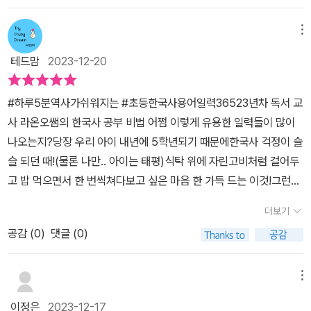
이, 그것도 부담없는 일력으로 만들어졌네요.우리 어린이 학습의욕
다시 만날 한국사에 대해 탄탄한 실력을 바탕으로 자신감을 가질 수
뿜뿜하게 만들어 준<초등 한국사 용어 일력 365>로초등 필수 한국
메뉴
있었으면 좋겠다.독서교육 전문가인 오현선 선생님께서 직접 아이들
사 준비 이렇게 하세요!✔️1단계 ㅡ 용어를 소리 내어 읽고 한 줄 설명
을 가르치며 필요성이 느껴져서 선별한 용어들이라 학생들에게도 도
테드맘
2023-12-20
읽기✔️2단계 ㅡ 자세한 설명 읽기✔️3단계 ㅡ '한 걸음 더', '탐방 정
움이 많이 될 것 같다. 일력 속 용어 정리 덕분에 어휘력과 문해력까지
보', '활용 문장'으로 지식 쌓기✔️4단계 ㅡ '어제 퀴즈'를 풀며 복습하
높아져 교과 진도도 막힘없이 진행할 수 있을 거라 생각한다.ㅡ 서사
​#하루5분역사가쉬워지는 #초등한국사용어일력36523년차 독서 교
기4단계 어제 퀴즈 진짜 마음에 쏙 들어요!선사시대부터 대한민국에
원 출판사의 서포터즈로 일력을 제공받았습니다.#초등한국사용어일
사 라온오쌤의 한국사 공부 비법​ 어쩜 이렇게 유용한 일력들이 많이
이르기까지 시대별 주제로 정리된 한국사 용어에 역사 기초 용어까지
력365 #라온오쌤 #한국사일력 #초등한국사 #초등사회 #일력
나오는지?당장 우리 아이 내년에 5학년되기 때문에한국사 걱정이 슬
흩어져 있던 역사지식 모아 모아서~~* '역사책 읽은 효과' 기대해 보
슬 되던 때!(물론 나만.. 아이는 태평)식탁 위에 자린고비처럼 걸어두
아요.☆☆한국사 연표도 들어있어요☆☆출판사에서 도서를 제공받
고 밥 먹으면서 한 번씩쳐다보고 싶은 마음 한 가득 드는 이것!그런데
았습니다.
바로 그 때! 머릿 속에 번쩍 스치는 생각.'아! 탁상 일력이라고 왜 세워
더보기
두려고만 했나?''벽에다 걸면 되지~'​ 그래서 끈을 달아 걸어봤더니
공감 (
0
)
댓글 (0)
'이거 괜찮은데?'자주 드나드는 화장실 입구 벽에 짠~! 걸어두었다.아
이 눈높이에 맞춰 걸어두니 자연스럽게 쳐다보게 되고스스로 넘기기
도 하며 관심을 갖더라~책상 위에 일력들만 주르륵 세워둘 순 없지
메뉴
않은가?둘 곳이 마땅치 않다면 눈에 띄는 곳에 걸어두라!(tip. 집게로
이정은
2023-12-17