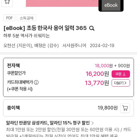
PDF
소득공제
[eBook] 초등 한국사 용어 일력 365
하루 5분 역사가 쉬워지는
오현선
(지은이),
배정은
(감수)
서사원주니어
2024-02-19
전자책
18,000
원 + 900원
16,200
원
쿠폰할인가
쿠폰
13,770
원
카드최대혜택가
더보기
(+쿠폰 적용 시)
종이책
19,800
원
알라딘 만권당 삼성카드, 알라딘 15% 청구 할인
최대 1만원 또는 2만원 할인(전월 30만원 또는 60만원 이용 시) / 카드
발급월 +1개월까지는 전월 실적이 없어도 최대 1만원 혜택 제공