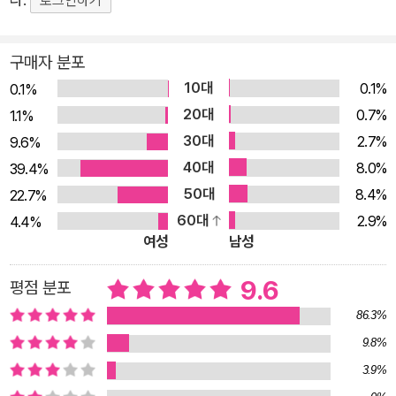
로그인하기
든 것은 교과서에 있었다. 다만 당시에는 그 의미를 알지 못했고,
그래서 우리는 국어 교과서를 영영 잃어버리게 되었다. 유튜브,
구매자 분포
숏폼, 인스타 등의 짧은 영상 콘텐츠에 노출된 어른들은 책이나
10대
0.1%
0.1%
긴 글 읽기를 어려워하고 꺼려 한다. 책을 읽으면 머리에서 줄줄
20대
0.7%
1.1%
새는 느낌을 경험하고, 어휘력과 문해력이 저하되어 일상에서 어
30대
2.7%
9.6%
려움을 겪고 있다. ‘금일은 금요일인가요?’ ‘추후 공고는 어느 고
40대
8.0%
39.4%
등학교인가요?’ ‘심심한 사과는 무슨 뜻이죠?’ 이렇게 최근 성인
50대
8.4%
22.7%
들의 문해력 저하가 사회적 화두로 떠오르고 있다. 문해력, 어휘
60대
2.9%
4.4%
력의 부족을 극복하고 싶은 방법을 그 동안 다 알았다고 여기며
여성
남성
멀리 했던 국어 교과서에서 찾아보는 것이 어떨까? 깊이 있는 문
학 읽기부터 꼭 필요한 실용 글쓰기까지 한 권으로 끝내는 평생
9.6
평점 분포
국어 공부 서울대 강의 평가 1위 글쓰기 수업을 진행하는 나민애
86.3%
교수는 국어가 어려운 어른들에게 잃어버린 국어 교과서를 찾아
9.8%
주기 위해 이 책을 집필했다. 교과서를 즐기지 못한 학생이 자라,
3.9%
국어를 어려워하는 어른이 된 것을 안타깝게 여긴 나민애 교수는