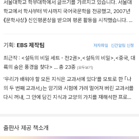
서울대학교 학부대학에서 글쓰기를 가르치고 있습니다. 서울대
학교에서 학사부터 박사까지 국어국문학을 전공했고, 2007년
《문학사상》 신인평론상을 받으며 평론 활동을 시작했습니다. 쓴
책으로는 『나민애의 문해력 게임』, 『사춘기 엄마의 오장육부』,
『국어 잘하는 아이가 이깁니다』, 『나민애의 다시 만난 국어』, 『책
기획:
EBS 제작팀
저자파일
신간알림 신청
읽고 글쓰기』, 『단 한 줄만 내 마음에 새긴다고 해도』 등이 있습니
다. EBS 딩동댕 유치원에서 시쌤(시 선생님)으로 활동했으며 방
최근작 :
<설득의 비밀 세트 - 전2권>
,
<설득의 비밀>
,
<중국, 대
송과 강연을 통해 국어의 중요성을 널리 알리는 데 힘쓰고 있습니
륙의 숨은 풍경을 찾다>
… 총 23종
(모두보기)
다. ‘풀꽃 시인’ 나태주의 딸이자, 두 아이의 엄마이기도 합니다.
‘우리가 배워야 할 모든 지식은 교과서에 있다’를 모토로 한 ｢나
의 두 번째 교과서｣는 암기와 시험에 가려 멀어져 버린 교과서를
다시 꺼내, 그 안에 담긴 지식과 교양의 가치를 재해석한 프로그
램이다. 과학, 미술, 국어, 경제, 심리학, 음악, 고대문명을 다룬 지
난 시즌들에 이어 시즌3에서는 한국사, 체육, 미국사, 문학을 주
제로 강의실의 문을 연다.
출판사 제공 책소개