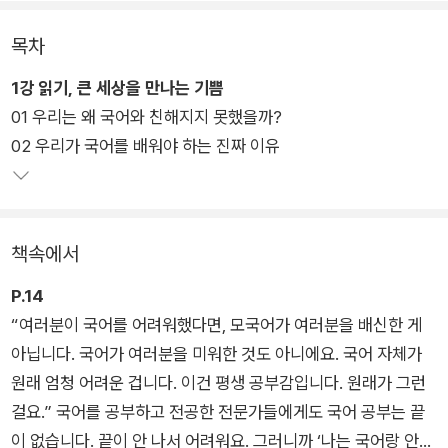
아야 지금의 세상을 이해하고 사람들과 원활히 소통할 수 있다는
의미다. 국어 공부가 평생 공부로 이어져야 하는 이유가 바로 여
목차
기에 있다.
1강 읽기, 큰 세상을 만나는 기쁨
01 우리는 왜 국어와 친해지지 못했을까?
서울대 강의 평가 1위 글쓰기 수업을 맡고 있는 나민애 교수는 문
02 우리가 국어를 배워야 하는 진짜 이유
해력, 어휘력 부족으로 어려움을 겪는 요즘 어른들을 위해 고등학
교 때는 몰랐던 국어 교과서 속의 재미와 가치를 찾아 나섰다. 나
민애 교수가 직접 선정한 교과서 속 문학작품부터 시, 소설, 동화
를 통해 찾는 독서의 쓸모, 그리고 현대인들에게 꼭 필요한 자기
책속에서
소개서, 서평, 메일 쓰기 등의 실용 글쓰기 노하우가 한 권에 담겼
다. 국어를 단순히 의사소통의 수단으로만 쓰는 이들에게 국어의
P.14
진정한 재미를 깨닫게 하고, 제대로 쓰게 만드는 노하우가 들어
“여러분이 국어를 어려워했다면, 모국어가 여러분을 배신한 게
있는 이 책은 국어와 친해지지 못한 어른들에게 필독서가 될 것이
아닙니다. 국어가 여러분을 미워한 것도 아니에요. 국어 자체가
다.
원래 엄청 어려운 겁니다. 이건 평생 공부감입니다. 원래가 그런
걸요.” 국어를 공부하고 전공한 전문가들에게도 국어 공부는 끝
이 없습니다. 끝이 안 나서 어려워요. 그러니까 ‘나는 국어랑 안