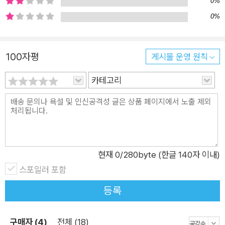
0%
『나의 두 번째 교과서 × 나민애의 다시 만난 국어』를 통해 어른들
0%
이 독서와 친해지고, 국어를 즐겁게 공부할 수 있는 방법을 특유
의 자상하고 꼼꼼한 말투로 전한다. 이 책에는 나민애 교수가 추
천하는 수십 편의 시, 소설, 고전시가 등이 담겨 있다. 읽다 보면
100자평
게시물 운영 원칙
눈물과 웃음이 나는 작품들을 통해 문학의 아름다움을 재발견하
고 이를 통해 국어 읽기의 즐거움을 찾을 수 있다. 이와 더불어 서
카테고리
울대 학생들에게 최고의 강의로 평가받은 글쓰기 수업도 이 책을
통해 만나볼 수 있다. 서평, 에세이, 자기소개 등 실생활에 꼭 필
요한 다방면의 실용 글쓰기 방법과 노하우를 전해 어른들의 생활
국어 실력을 높인다. 어렸을 때 국어를 뗐다는 것은 착각이다. 국
어는 어느 순간 뗀다고 떼지는 것이 아니라, 읽고 말하고 쓰는 평
현재
0
/280byte (한글 140자 이내)
생 공부를 해야 하는 것이다. 나민애 교수는 국어 공부의 필요성
스포일러 포함
을 느끼는 어른들에게 이런 메시지를 전한다. “국어는 오래 차근
등록
히 공부할 과목이고 그만한 가치가 있습니다.”
구매자 (4)
전체 (18)