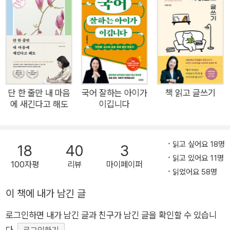
아야 지금의 세상을 이해하고 사람들과 원활히 소통할 수 있다는
의미다. 국어 공부가 평생 공부로 이어져야 하는 이유가 바로 여
기에 있다. 서울대 강의 평가 1위 글쓰기 수업을 맡고 있는 나민애
교수는 문해력, 어휘력 부족으로 어려움을 겪는 요즘 어른들을 위
해 고등학교 때는 몰랐던 국어 교과서 속의 재미와 가치를 찾아
나섰다. 나민애 교수가 직접 선정한 교과서 속 문학작품부터 시,
소설, 동화를 통해 찾는 독서의 쓸모, 그리고 현대인들에게 꼭 필
단 한 줄만 내 마음
국어 잘하는 아이가
책 읽고 글쓰기
에 새긴다고 해도
이깁니다
요한 자기소개서, 서평, 메일 쓰기 등의 실용 글쓰기 노하우가 한
권에 담겼다. 국어를 단순히 의사소통의 수단으로만 쓰는 이들에
게 국어의 진정한 재미를 깨닫게 하고, 제대로 쓰게 만드는 노하
읽고 싶어요 18명
18
40
3
우가 들어 있는 이 책은 국어와 친해지지 못한 어른들에게 필독서
읽고 있어요 11명
100자평
리뷰
마이페이퍼
가 될 것이다. 시험과 숙제에서 해방된 ‘교양’ 있는 어른들의 흥미
읽었어요 58명
진진 국어 이야기 우리는 이미 학창 시절에 국어를 공부했었다.
이 책에 내가 남긴 글
하지만 그때의 기억이 흐릿하고, 좋지 않게 여겨지는 이유는 ‘시
험’을 위한 공부만 하느라 교과서 속의 문학작품을 통해 얻을 수
로그인하면 내가 남긴 글과 친구가 남긴 글을 확인할 수 있습니
있는 재미와 가치를 놓쳤기 때문이다. 사실 우리가 알아야 할 모
다.