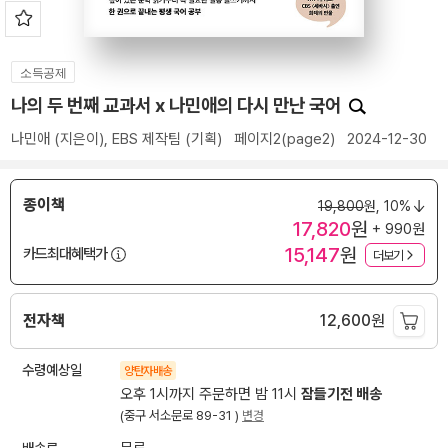
소득공제
나의 두 번째 교과서 x 나민애의 다시 만난 국어
나민애
(지은이),
EBS 제작팀
(기획)
페이지2(page2)
2024-12-30
종이책
19,800
원,
10%
17,820
원
+ 990원
15,147
원
카드최대혜택가
더보기
전자책
12,600
원
수령예상일
양탄자배송
오후 1시까지 주문하면 밤 11시
잠들기전 배송
(중구 서소문로 89-31 )
변경
배송료