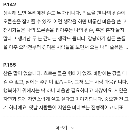
초반 30퍼센트 부분을 버텨야 합니다. 세계관으로 진입하는 데
P.142
시간이 걸리는 거죠. 여기만 잘 넘기면 쭉 가게 됩니다.
생각해 보면 우리에겐 손도 두 개입니다. 외로울 땐 나의 왼손이
오른손을 잡아줄 수 있죠. 이런 생각을 하면 비통한 마음을 쓴 고
전시가들은 나의 오른손을 잡아주는 나의 왼손, 혹은 혼자 울지
말라고 생겨난 두 눈 같다는 생각도 듭니다. 감당하기 힘든 슬픔
을 아주 오래전부터 견뎌온 사람들을 보면서 오늘 나의 슬픔은 조
금 작아지는 것을 느낍니다. 큰 슬픔 앞에서 내 슬픔은 위로를 받
고 조금 더 견뎌볼 힘을 얻습니다.
P.155
산은 말이 없습니다. 흐르는 물은 형태가 없죠. 바람에는 값을 매
길 수 없고, 달에는 주인이 없습니다. 그저 보는 사람 마음입니다.
행복하기 위해서는 딱 하나 마음만 필요하다고 하잖아요. 시인은
자연과 함께 자연스럽게 살고 싶다고 이야기합니다. 중요한 건 그
거 하나예요. 옛날 사람들이 자연을 바라보는 전형적이고 대표적
인 자세입니다. 부럽지 않나요? 저도 저렇게 살고 싶습니다. 자연
스럽게 흰머리 생기면서 늙고 싶어요. 이 시조는 저의 노년에 대
더보기