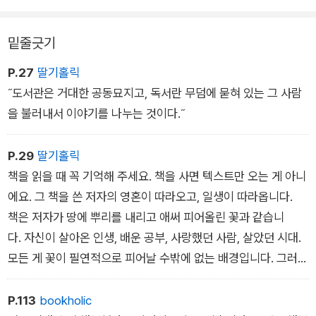
한 일종의 워너비입니다.
밑줄긋기
P.27
딸기홀릭
˝도서관은 거대한 공동묘지고, 독서란 무덤에 묻혀 있는 그 사람
을 불러내서 이야기를 나누는 것이다.˝
P.29
딸기홀릭
책을 읽을 때 꼭 기억해 주세요. 책을 사면 텍스트만 오는 게 아니
에요. 그 책을 쓴 저자의 영혼이 따라오고, 일생이 따라옵니다.
책은 저자가 땅에 뿌리를 내리고 애써 피어올린 꽃과 같습니
다. 자신이 살아온 인생, 배운 공부, 사랑했던 사람, 살았던 시대.
모든 게 꽃이 필연적으로 피어날 수밖에 없는 배경입니다. 그러니
까 책을 읽을 때는 보이지 않는 저자를 살펴주세요. 안 보이는 것
을 읽었을 때 우리는 ˝아주 잘 읽었다˝고 말합니다.
P.113
bookholic