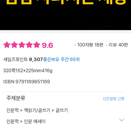
9.6
100자평 18편
리뷰 40편
세일즈포인트
9,307
좋은부모 주간 65위
320쪽
152*225mm
416g
ISBN 9791169851169
주제분류
신간알림 신청
인문학
>
책읽기/글쓰기
>
글쓰기
인문학
>
인문 에세이