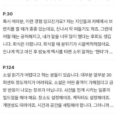
맞아’라는 생각은 조금 잊으시길 바라요. 못해서 어려운 게 아니
고 너무 큰 범위라서 어려웠던 겁니다. 이건 위로가 아니라 사실
P.30
입니다.
혹시 여러분, 이런 경험 있으신가요? 저는 지인들과 카페에서 브
런치를 할 때가 종종 있는데요, 신나서 막 떠들기도 하죠. 그런데
어떨 때는 공허해지고, 내가 말을 너무 많이 했다는 후회도 생깁
니다. 회식은 더합니다. 회식할 때 분위기가 시끌벅적하잖아요.
신나게 먹고 마신 후 밤늦게 택시를 타면 소위 말하는 ‘현타’가 올
때가 있어요. 괜히 말했다 싶고, 할 수만 있다면 다시 주워 담고
싶은 말들이 있죠. 그 모든 대화를 지우고 싶을 때, 우리에게는 조
P.124
금 다른 대화가 필요합니다. 저는 그럴 때 조용히 책을 봅니다. 졸
소설 읽기가 어렵다고 하는 분들이 있습니다. 대부분 앞부분 30
릴 때까지요. 다음 날 아침이 돼서도 그 찜찜한 마음이 사라지지
퍼센트 정도까지가 어려워요. 소설은 어떤 충격이 가해졌다고 금
않으면 또 조용히 앉아서 책을 봐요. 책을 볼 때는 가만가만, 저자
방 반응이 나오는 장르가 아닙니다. 사건을 전개 시키는 일종의
하고 단 둘이서만 대화를 나눌 수 있습니다.
빌드업을 해야 해요. 장소도 설정해야죠. 캐릭터도 설정해야죠.
개연성도 따라야죠. 시간과 공간을 세팅해야 합니다. 그러니까 소
설가가 설정한 인물, 관계, 사회적 배경 등을 이해하기 위해서는