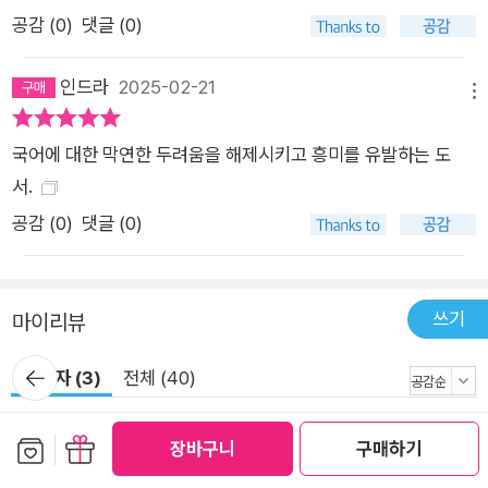
공감 (
0
)
댓글 (0)
인드라
2025-02-21
메뉴
국어에 대한 막연한 두려움을 해제시키고 흥미를 유발하는 도
서.
공감 (
0
)
댓글 (0)
쓰기
마이리뷰
뒤로가
구매자 (3)
전체 (40)
기
메뉴
보관함담기
선물하기
장바구니
구매하기
bookholic
2025-11-16