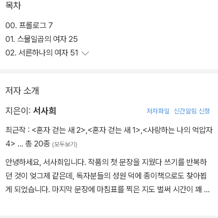
목차
태도로 선을 그어버리고 그의 행동에 조금이나마 희망을 품었던 여원
은 마지막 순간, 끝내 무너지며 돌이킬 수 없는 선택을 하고야 만다.
00. 프롤로그 7
01. 스물일곱의 여자 25
02. 서른하나의 여자 51
저자 소개
지은이:
서사희
저자파일
신간알림 신청
최근작 :
<혼자 걷는 새 2>
,
<혼자 걷는 새 1>
,
<사랑하는 나의 억압자
4>
… 총 20종
(모두보기)
안녕하세요, 서사희입니다. 작품의 첫 문장을 지웠다 쓰기를 반복하
던 것이 엊그제 같은데, 독자분들의 성원 덕에 종이책으로도 찾아뵙
게 되었습니다. 마지막 문장에 마침표를 찍은 지도 벌써 시간이 꽤 흘
렀지만, 작품이 한 분 한 분께 새롭게 읽히고 또 사랑받을 때마다 여전
히 어딘가에서 주인공들의 삶이 계속되고 있는 듯한 기분을 느낍니