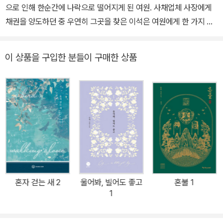
으로 인해 한순간에 나락으로 떨어지게 된 여원. 사채업체 사장에게
채권을 양도하던 중 우연히 그곳을 찾은 이석은 여원에게 한 가지 제
안을 한다. 3년 동안 자신의 파트너가 되어주는 대가로 사채 상환 기
한을 연장해 주겠다는 것. 벼랑 끝에 몰려있던 여원은 그 제안을 받아
이 상품을 구입한 분들이 구매한 상품
들이고, 그렇게 함께 시간을 보내며 이석을 사랑하게 된다. 하지만 이
석은 여원에게 다정한 듯하면서도 무관심한 태도로 선을 그어버리고
그의 행동에 조금이나마 희망을 품었던 여원은 마지막 순간, 끝내 무
너지며 돌이킬 수 없는 선택을 하고야 만다. | 리뷰 나는 여기에 멈춰
있고, 새는 계속 걷는다. 혼자 걷는다. 서사희 작가의《혼자 걷는 새》
종이책 출간 담백한 문체와 섬세한 감정선으로 많은 사랑을 받은 서
사희 작가의 로맨스 소설 <혼자 걷는 새>가 종이책으로 출간된다. 잔
잔하면서도 깊은 울림을 주는 문장들과 인물들의 심리묘사를 잘 풀어
내 보는 내내 감정을 곱씹게 만들고 깊은 여운을 남긴 <혼자 걷는 새
혼자 걷는 새 2
울어봐, 빌어도 좋고
혼불 1
>는 서사희 작가만의 뛰어난 필력까지 더해지며 지금까지도 많은 독
1
자들의 사랑을 받고 있다. 평범한 삶을 살아가다 한순간에 바닥으로
떨어지게 된 여원과 감정의 결핍으로 여원을 외면하다 뒤늦은 후회를