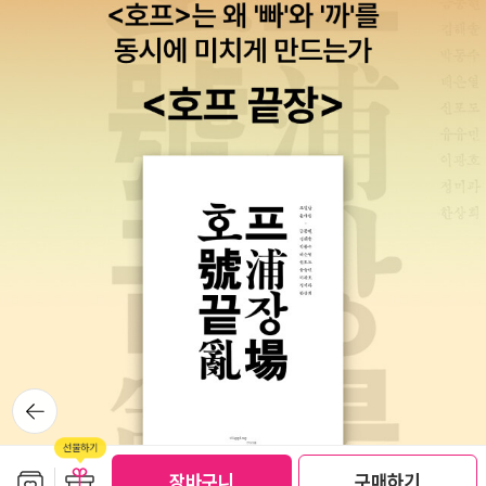
뒤로가
기
보관함담기
선물하기
장바구니
구매하기
선물하기