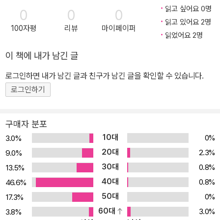
하게 된 이석. 이야기는 두 사람의 과거와 현재까지의 감정에 따라 담
읽고 싶어요 0명
0
0
0
담하면서도 섬세한 문장들로 진행된다. 3년의 기한을 정해놓고 함께
읽고 있어요 2명
100자평
리뷰
마이페이퍼
지내는 동안 이석을 사랑하게 되어버린 여원은 줄어들지 않는 빚과
읽었어요 2명
다정한 듯하면서도 자신과의 거리를 좁히지 않고 선을 그어버리는 이
이 책에 내가 남긴 글
석으로 인해 점점 희망을 잃어버리고 이석을 배신한다. 여원이 교도
로그인하면 내가 남긴 글과 친구가 남긴 글을 확인할 수 있습니다.
소에 들어간 후에야 외면하고 있던 감정들을 다시 마주하고 인정하게
된 이석은 출소한 여원의 곁을 맴돌며 다시 다가가려 하지만 여원은
로그인하기
그를 밀어내기만 하고 두 사람은 또다시 엇갈리기만 한다. 모든 것을
잃은 후에야 비로소 살아가기 시작하는 여자가 떠난 후에야 사랑을
구매자 분포
깨닫게 된 남자. 두 사람은 서로 다시 마주할 수 있을까?
10대
0%
3.0%
20대
2.3%
9.0%
30대
0.8%
13.5%
40대
0.8%
46.6%
50대
0%
17.3%
60대
3.0%
3.8%