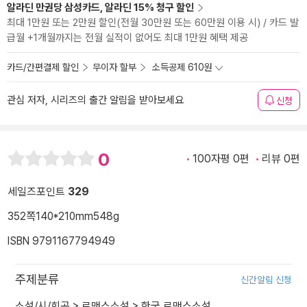
알라딘 만권당 삼성카드, 알라딘 15% 청구 할인
최대 1만원 또는 2만원 할인(전월 30만원 또는 60만원 이용 시) / 카드 발
급월 +1개월까지는 전월 실적이 없어도 최대 1만원 혜택 제공
카드/간편결제 할인
무이자 할부
소득공제 610원
관심 저자, 시리즈의 출간 알림을 받아보세요
신청
0
100자평 0편
리뷰 0편
세일즈포인트
329
352쪽
140*210mm
548g
ISBN 9791167794949
주제분류
신간알림 신청
소설/시/희곡
>
로맨스소설
>
한국 로맨스소설