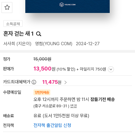
소득공제
혼자 걷는 새 1
서사희
(지은이)
영컴(YOUNG COM)
2024-12-27
정가
15,000원
13,500
판매가
원
(10% 할인) +
마일리지 750원
11,475
카드최대혜택가
원
수령예상일
양탄자배송
오후 12시까지 주문하면 밤 11시
잠들기전 배송
(중구 서소문로 89-31 )
변경
배송료
유료 (도서 1만5천원 이상 무료)
전자책
전자책 출간알림 신청