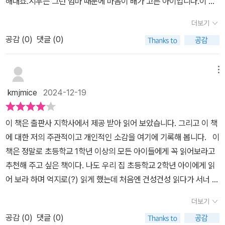
해대죠.시우는 그런 엄마 때문에 마음이 배가 고픈 아이입니다.이 책
을 읽으니 동요가 하나 떠올랐어요.===================
더보기
==========꼭두각시 인형 피노키오나는 네가 좋구나파란 머리
공감 (
0
)
댓글 (0)
천사 만날 때는나도 데려가 주렴피아노 치고 미술도 하고영어도 하면
바쁜데너는 언제나 놀기만 하니말썽쟁이 피노키오야우리 아빠 꿈속
에 오늘밤에 나타나내 얘기 좀 잘 해줄 수 없겠니먹고 싶은 것이랑 놀
메뉴
고 싶은 놀이랑모두 모두 할 수 있게 해줄래==============
kmjmice
2024-12-19
===============잔소리 대마왕 엄마 때문에 한시도 쉴 틈
이 없는 시우는 늘 사랑에 목마를 수 밖에 없어요.아빠는 엄마가 시우
이 책은 출판사 지학사에서 제공 받아 읽어 보았습니다. 그리고 이 책
를 걱정해서 그러는 거라고 위로의 말을 해주지만 그것도 소용은 없
에 대한 저의 주관적이고 개인적인 소감을 여기에 기록해 봅니다. 이
었어요.그러던 어느 날, 학교에서 '*** 참아 카드'라는 것을 만드는
책은 정말로 초등학교 1학년 이상의 모든 아이들에게 꼭 읽어보라고
활동을 하게 되고, 시우는 엄마의 잔소리 참아 카드를 만들게 되는데
추천해 주고 싶은 책이다. 나도 우리 집 초등학교 2학년 아이에게 읽
요, 웬일인지 엄마는 시우의 마음을 헤아려주기 시작하네요.이후로
어 보라 하며 억지로(?) 읽게 했는데 처음엔 건성건성 읽다가 서너 장
엄마와 시우의 관계는 어떻게 되었을까요?저학년 어린이 창작 동화
넘기고서는 꺼이 꺼이 울어가며 눈물 젖은 책장을 넘겼던 꼭 우리 아
를 읽으며 엄마인 저도 덩달아 한 가지 배웁니다.아이를 너무 다그치
더보기
이 마음 같은 책이었다. 점점 많아지는 시험들과 평가로 늘 긴장하고
지는 않았는지 지난 날들을 반성하기도 하고, 곧 학교에 입학하는 막
공감 (
0
)
댓글 (0)
마음이 힘들어지는 아이를 보며 너만 그런 건 아니라는 걸 알려 주고