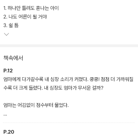
에서 도망가고 싶은데…….
1. 하나만 틀려도 혼나는 아이
2. 나도 어른이 될 거야
이 작품은 단순히 학업에 대한 지침을 제공하는 것을 넘어, 실패를 용
3. 쉴 틈
인하고, 꾸준한 노력의 가치를 알려 준다. 공부를 싫어하고 시험을 피
하고 싶은 시우, 점수에 따라 기분이 변하는 엄마, 그리고 매일 같이
마주하는 받아쓰기 시험들. 시우가 마주한 상황은 어린 독자들에게
책속에서
공감을 얻을 수 있다. 독자들이 이 책을 통해 단순히 학업에 대한 흥미
를 얻는 것을 넘어, 실패를 용인하고 꾸준한 노력의 가치를 배우길 바
P.12
란다.
엄마에게 다가갈수록 내 심장 소리가 커졌다. 쿵쿵! 점점 더 가까워질
수록 더 크게 들렸다. 내 심장도 엄마가 무서운 걸까?
엄마는 어김없이 점수부터 물었다.
“받아쓰기 시험 봤지?”
P.20