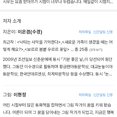
시우는 요즘 받아쓰기 시험이 너무나 두렵습니다. 매일같이 시험지를
받는 순간 가슴이 쿵 내려앉고, 틀린 문제를 볼 때마다 숨이 막힐 것
같아요. 시험을 끝내고 교문 앞에서 엄마를 기다릴 때는 손에 땀이 나
저자 소개
고, 시험지를 내밀어야 하는 순간에는 그 자리에서 사라지고만 싶어
져요. 엄마는 늘 백 점만을 기대하고, 시우가 시험을 잘 보지 못하면
지은이:
이은겸(수경)
저자파일
신간알림 신청
“또 틀렸어?”라고 말하며 시우의 기를 죽이기만 하죠.
최근작 :
<낙타는 사막을 기억한다>
,
<새로운 가족이 생겼을 때는 어
학교에서 시우는 친구들이 편안하게 시험을 받아들이는 모습을 보고
떻게 해요?>
,
<보르르 봄볕 우르르 꽃잎>
… 총 25종
(모두보기)
부러워해요. 친구들에게는 시험이 그저 하나의 활동일 뿐인데, 왜 자
2009년 조선일보 신춘문예에 동시 「기분 좋은 날」이 당선되어 등단
신에게는 이렇게 무서운 일이 되어버린 걸까요? 시우는 엄마에게 사
했다. 그동안 이수경으로 활동하며 황금펜아동문학상, 대교눈높이아
랑받고 싶지만, 시험에서 실수할 때마다 엄마가 점점 멀어지는 것 같
동문학상, 한국안데르센상, 최계락문학상 등을 수상했다. 동시 「눈사
아 슬프기만 합니다.
람 넷」은 2025년 초등학교 3학년 국어 교과서에 수록되었다. 대산문
매번 시험을 앞두고 두려워하는 시우의 모습은 마치 끝이 없는 터널
화재단, 서울문화재단, 경기문화재단, 한국출판문화산업진흥원 등에
속에 갇힌 듯한 느낌을 줍니다. 시우에게 있어 시험은 자신이 얼마나
그림:
이현정
저자파일
신간알림 신청
서 우수출판콘텐츠 작가로 수차례 선정되었으며, 지은 책으로는 동화
잘못하고 있는지를 드러내는 순간일 뿐입니다. 그러나 이런 감정을
『진짜 집』, 『시험이 무서울 때는 어떻게 해요?』, 동시집 『보르르 봄볕
누구와도 나누지 못한 채 홀로 두려움과 싸워야만 하는 시우는 점점
어린 시절부터 많은 동화책을 접하면서 그림 작가의 꿈을 키워 왔습
우르르 꽃잎』, 『우리 사이는』 등 20여 권이 있다.
더 지쳐가고, 시험이라는 단어만 들어도 마음속에 커다란 벽이 생겨
니다. 어른이 되어 그 꿈을 담아내는 그림 작가가 되었고, 지금은 행복