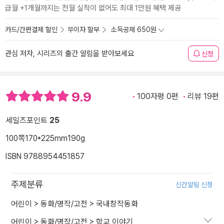
급월 +1개월까지는 전월 실적이 없어도 최대 1만원 혜택 제공
카드/간편결제 할인
무이자 할부
소득공제 650원
관심 저자, 시리즈의 출간 알림을 받아보세요
신청
9.9
100자평 0편
리뷰 19편
세일즈포인트
25
100쪽
170*225mm
190g
ISBN 9788954451857
주제분류
신간알림 신청
어린이
>
동화/명작/고전
>
국내창작동화
어린이
>
동화/명작/고전
>
학교 이야기