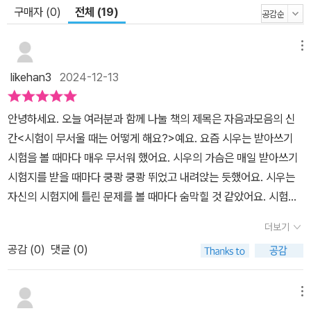
구매자 (0)
전체 (19)
메뉴
likehan3
2024-12-13
안녕하세요. 오늘 여러분과 함께 나눌 책의 제목은 자음과모음의 신
간<시험이 무서울 때는 어떻게 해요?>예요. 요즘 시우는 받아쓰기
시험을 볼 때마다 매우 무서워 했어요. 시우의 가슴은 매일 받아쓰기
시험지를 받을 때마다 쿵쾅 쿵쾅 뛰었고 내려앉는 듯했어요. 시우는
자신의 시험지에 틀린 문제를 볼 때마다 숨막힐 것 같았어요. 시험이
끝난 후 교문 앞에서 엄마를 기다렸기 때문이예요. 이 순간 시우의 손
더보기
에 땀이 나고 시험지를 엄마에게 드릴 때마다 그 자리에서 사라지고
공감 (
0
)
댓글 (0)
싶었어요. 엄마는 늘 시우에게 백 점을 기대해요. 시우가 시험을 잘 보
지 못할 때마다 또 틀렸냐고 말에 축 처지곤 했어요. 실제로 시우는 느
끼는 압박과 불안 속에서 벗어나 엄마의 사랑을 느끼고 싶어요. 우리
메뉴