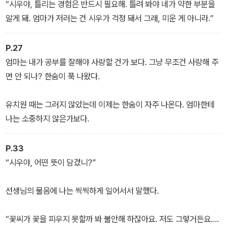
‘이것 봐. 날 기다린게 아니라니까.’
“시우야, 틀리는 경험은 반드시 필요해. 틀려 봐야 네가 약한 부분을
알게 돼. 엄마가 저러는 건 시우가 걱정 돼서 그래, 미운 게 아니라.”
P.27
엄마는 내가 공부를 잘해야 사랑할 건가 보다. 그냥 무조건 사랑해 주
면 안 되나? 한숨이 푹 나왔다.
유치원 때는 그러지 않았는데 이제는 한숨이 자주 나온다. 엄마한테
나는 소중하지 않은가보다.
P.33
“시우야, 어떤 뜻이 담겼니?”
선생님의 물음에 나는 씩씩하게 일어서서 말했다.
“꽃씨가 꽃을 피우지 못할까 봐 불안해 하잖아요. 저도 그렇거든요.