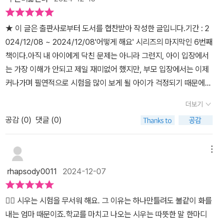
은 알지만점수에 따라 달라지는 엄마매일 받아쓰기 시험등 늘 백점
용을 생각해내는 아이들이 기특해 보였고 실천하려는 모습이 예뻤다.
일 수 없기에 실패를 용인하면서도꾸준한 노력에 대해 배울수 있는
우리 아이도 이렇게 방법을 찾을수 있다면 좋겠다며 부럽기도 했다.
​​​★ 이 글은 출판사로부터 도서를 협찬받아 작성한 글입니다.​​​기간 : 2
책이라는 느낌이 들었어요.책에 내용에서 힌트를 삼아 방학기간동안
이어서 책 속의 선생님이 아이들에게 말씀하셨다. 우리의 뇌는 꾀쟁
024/12/08 ~ 2024/12/08​'어떻게 해요' 시리즈의 마지막인 6번째
저희 아이도 계획에 맞춰 학습을 해 보려고 노력해봐야겠어요.초저학
이라 힘들면 철커덕 문을 잠그고 아무것도 안하려고 한다. 그럴 땐 그
책이다.아직 내 아이에게 닥친 문제는 아니라 그런지, 아이 입장에서
년이지만 매주 있는 받아쓰기 시험에서 잘 보면 으쓱하기도 하고틀리
냥 놔둬라. 대신 뇌가 잠궈버린 문을 여는 열쇠가 있는데 그게 바로 반
는 가장 이해가 안되고 제일 재미없어 했지만, 부모 입장에서는 이제
면 틀리는데로 걱정하는 모습의 우리딸과 시우가 참 닮아보였습니다.
복이다. 반복은 힘이 세다. 이해되지 않아도 계속 반복하다보면 우리
커나가며 필연적으로 시험을 많이 보게 될 아이가 걱정되기 때문에
앞으로 시험, 공부를 쭉 해야할때 아이들 마음을 토닥이며 방향을 알
의 뇌는 결국 받아 들인다라고 아이들이 이해하기 쉽게 설명을 해주
오히려 반대로 가장 궁금했던 책이였다.5번째 책인 '투정 대마왕일
려주는 책이라는 느낌이 들었어요.​[출판사로부터 도서 협찬을 받았고
더보기
셨다. 이 부분의 글을 읽으며 요즘의 아이들이 제일 하기 힘든 것이 바
때는 어떻게 해요?' 가 지금 현재의 내 아이와 관련되어 있는 책이라
본인의 주관적인 견해에 의하여 작성함]
로 이 꾸준함과 참는 힘이라는 게 느껴졌었다. 잘하고 싶은 마음은 굴
공감 (
0
)
댓글 (0)
면, 이번 6번째 책은 앞으로의 내 아이와 관련되어 있는 책이라 할 수
뚝 같은데 힘들 건 하기 싫고 참아내기 싫은 딱 요즘 아이들의 모습이
있겠다.주인공인 시우는 받아쓰기에서 한 문제만 틀려도 엄마에게 호
었다. 약간은 걱정스럽고 씁쓸했다. 우리 아이도 그러니까... 해결책도
되게 혼난다.이제 초등학교 1학년인 애한테 뭘 저렇게까지 하나 싶긴
메뉴
궁금해졌었다. 그리고 아픈 은서의 모습과 그저 건강하기만 해다오라
하다.애가 엄청 스트레스 받는거 같은데.학교에서 선생님의 제의로
rhapsody0011
2024-12-07
고 말하는 은서 엄마의 모습에서 마음이 짠했고 친구가 걱정할까봐
'참아 카드' 만들기를 하게 되고, 평소 엄마에 대한 불만이 많았었는지
자신이 꾀병을 부리고 있는거라 말했던 은서와 은서를 도와주고 응원
시우는 '한 시간 잔소리 참아 카드', 짜증 참아 카드' 등 '엄마 카드' 를
🙎‍♀️ 시우는 시험을 무서워 해요. 그 이유는 하나만틀려도 불같이 화를
하려는 시우의 모습이 너무 예뻐 웃음이 나오기도 했다. 책 속의 이야
만들게 된다.​또 역시나 시우는 받아쓰기에 한 문제를 틀려 자책하며
내는 엄마 때문이죠.학교를 마치고 나오는 시우는 따뜻한 말 한마디
기는 이렇게 훈훈하게 끝이 나지만 나는 나와 내 아이의 모습도 이렇