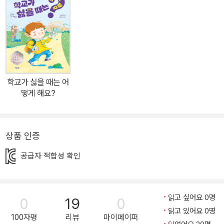
없이 점수부터 물어보며 틀린 문제를 보곤 소리를 지른다. 엄마도 시
험도 공부도 모두 싫어진 시우는 지금 상황에서 도망가고 싶은데…….
이 작품은 단순히 학업에 대한 지침을 제공하는 것을 넘어, 실패를 용
인하고, 꾸준한 노력의 가치를 알려 준다. 공부를 싫어하고 시험을 피
하고 싶은 시우, 점수에 따라 기분이 변하는 엄마, 그리고 매일 같이
마주하는 받아쓰기 시험들. 시우가 마주한 상황은 어린 독자들에게
학교가 싫을 때는 어
공감을 얻을 수 있다. 독자들이 이 책을 통해 단순히 학업에 대한 흥미
떻게 해요?
를 얻는 것을 넘어, 실패를 용인하고 꾸준한 노력의 가치를 배우길 바
란다. “시험은 왜 이렇게 무서울까요?” “점점 배우는 게 싫어졌다. 배
울수록 틀리는 것도 많아지니까.” 실수와 실패가 두려운 시우의 학교
상품 인증
생활 성장기! 시우에게 받아쓰기 시험이 학교생활의 가장 큰 장애물
공급자 적합성 확인
이에요. 시험을 본 날이면, 시우는 학교를 나서는 발걸음이 늘 무거워
요. 오늘도 어김없이 한 문제를 틀렸고, 교문 앞에서 기다릴 엄마의 날
카로운 시선에 두려움을 떨고 있어요. 엄마는 시우의 맞춘 문제는 보
읽고 싶어요 0명
0
19
0
지 않고, 대신 틀린 문제를 찾아내고 왜 틀렸는지 추궁합니다. 시우는
읽고 있어요 0명
“나는 왜 이렇게 못할까”라는 생각에 휩싸이며 점점 더 자신감을 잃
100자평
리뷰
마이페이퍼