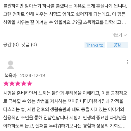
집으로 돌아가던중, 행복했던 유치원 시절을 회상한다.​이 페이지의
를원하지만 받아쓰기 하나를 틀렸다는 이유로 크게 혼을나게 됩니다.
게 훈훈하고 아름답고 희망적일 수 있을지가 고민이 됐다. 책 속의 엄
마지막 문구가 늘 내가 희망하고 바라던 육아의 최종 목표에 가장 근
그런 엄마로 인해 시우는 시험도 엄마도 싫어지게 되는데요. 이 힘든
마가 아닌 현실 속 엄마인 나는 우리 아이를 어떻게 도와주고 이끌어
접한 표현인듯하다.아이가 건강하게 자라 지금이 내 나이가 되어 어
상황을 시우는 잘 이겨낼 수 있을까요..??🗒 초등학교를 입학하고 처
주면 좋을까.... 생각이 많아진다. 일단 아이의 마음을 알고 느끼게 해
린 시절을 회상했을때,​'그래, 그때 엄마, 아빠랑 행복하게 재밌게 지냈
음 시험을 보고 온 아들에게불같이 화를 냈던 기억이 났는데요.모든
준 것만으로도 충분히 의미있었기에 이 책은 아이와 내가 서로의 마
지.'​..라고 생각해준다면 좋겠다.아이가 공부 잘해서 서울대, 의대 합
더보기
게 처음인 아이에게 시험이라는 긴장감을 이겨내는 것조차 힘들었을
음이 지치거나 힘들어질때 함께 읽고 서로 읽어주며 더 밀착할 수 있
격하는 것도 바라지 않고 오로지 딱 저렇게만 해줬으면 좋겠다.책을
공감 (
0
)
댓글 (0)
텐데... 완벽하게 잘하기만을 바랬던 것같아요ㅜ 엄마가 화를 내를 장
게 만들어주는 열쇠처럼 사용해야겠다.
다 읽고, 그동안 아이와 여기저기 다니며 찍었던 사진들을 같이 보며
면에서 아이는 시우의마음을 이해할 수 있을 것 같다고 얘기하는데
이야기를 나누었다.지난 사진을 보는 것만으로도 아이는 신이 나는
많이미안해지더라구요ㅜ그리고선 시험이 싫었던 시우가 극복했던 방
메뉴
지, 재잘재잘 떠들어댔다.지금까지 그래왔던것처럼, 앞으로도 늘 지
법을본인도 해보고 싶다했는데요.하키경기가 끝나고 나면 그 카드를
금처럼 행복하게 잘 자라주길.​이 시리즈 전체 모두 재밌고 알찬 책이
책육아
2024-12-18
써보고 싶다고 합니다.✅️ 이처럼 '이럴 때는 어떻게 해요?'는 초등 저
였다.7-8살 정도의 아이를 키우고 있는 부모에게 강력 추천한다.육
학년친구들이 일상에서 겪을 수 있는 이야기들인데요.이번 시리즈는
아와 관련된 되도 않는 어줍잖은 책들보다 아이와 함께 이 시리즈 보
​시험을 준비하면서 느끼는 불안과 두려움을 이해하고, 이를 긍정적으
초등학생 뿐 만 아니라 시험을 치르는모든 학생들이 공감할 만 한 이
는게 백배천배 나을것 같다.이어지는 다음 책들이 아직은 없지만 계
로 극복할 수 있는 방법을 제시하는 책이랍니다.마음가짐과 감정을
야기 인 것 같았어요.앞으로 공부할 시간이 많이 남은 아이와 그 시간
속 이어졌으면 좋겠다.​​​​#시험이무서울때는어떻게해요#이수경#자음
다스리는 법, 시험 전후의 생활습관과 태도 등을 재미있는 이야기와
을함께 버텨내야 하는 엄마들이 함께 보면 좋을 것 같아요.잘했다는
과모음#이럴때는어떻게해요#대한초등교사협회#대한초등교사협회
실용적인 조언을 통해 전달한답니다.시험이 인생의 중요한 과정임을
말 보다는 '이렇게 밖에 못했어?' 라는말을 먼저 하지 않도록 해야겠
인증도서#대한초등교사협회추천도서#시험#육아#교육
이해하도록 돕고, 실패를 두려워하기보다는 경험과 성장의 기회로 삼
어요!아이에게 격려와 따뜻한 말을 먼저 할 수 있도록노력해야겠어요