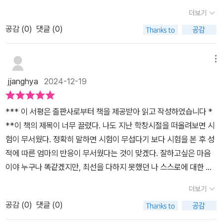
는 법을 알려줘요.​​시험을 실패한 뒤에도 그 경험을 받아들이고 더 나
😁출판사로 부터 도서를 제공받아 솔직하게 작성한 서평입니다.
더보기
아지는 모습을 보며 저 역시 실패를 두려워하기보다는 배움의 기회로
공감 (
0
)
댓글 (0)
생각하게 되었답니다.시험은 단지 점수를 매기는 기준이 아니라 자신
을 성장시키는 중요한 계기라는 점을 다시 한번 깨달을 수 있었어요.
시험 준비 과정에서 긍정적인 태도를 유지하고, 지나치게 완벽을 추
메뉴
구하기보다는 작은 성취를 기뻐할 줄 아는 법을 배울 수 있어요.​​[출판
jjanghya
2024-12-19
사로부터 도서 협찬을 받았고 본인의 주관적인 견해에 의하여 작성
함]
*** 이 서평은 출판사로부터 책을 제공받아 읽고 작성하였습니다 *
**이 책의 제목이 너무 끌렸다. 나도 지난 학창시절을 떠올려보면 시
험이 무서웠다. 정확히 말하면 시험이 무섭다기 보다 시험을 본 후 성
적에 따른 엄마의 반응이 무서웠다는 것이 맞겠다. 잘하고싶은 마음
이야 누구나 똑같겠지만, 최선을 다하지 못했던 나 스스로에 대한 실
망보다 부모님을 실망시켜드릴까봐 더 무서운 마음이 들었다. 이 책
더보기
의 주인공도 받아쓰기 시험에서 꼭 하나씩 틀리곤 하는데, 그때마다
공감 (
0
)
댓글 (0)
엄마의 반응이 무서워서 풀이 죽곤 한다. 주인공 시우는 어렸을 때를