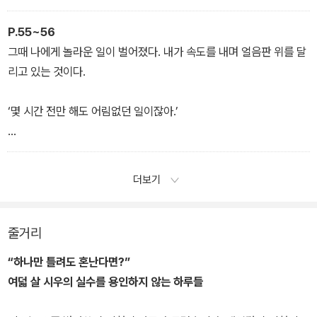
받아쓰기를 못하면 어쩌지? 숙제를 다 못하면 어쩌지? 갑갑한 기분
이 따라다녀요. 자신감도 몽땅 도망가요. 그래서 꽃씨를 떠올렸어요.
P.55~56
꽃씨를 보면서 참을성을 배우자는 뜻이에요.”
그때 나에게 놀라운 일이 벌어졌다. 내가 속도를 내며 얼음판 위를 달
리고 있는 것이다.
‘몇 시간 전만 해도 어림없던 일이잖아.’
내가 해냈다는 생각에 가슴이 벅차올랐다.
더보기
줄거리
“하나만 틀려도 혼난다면?”
여덟 살 시우의 실수를 용인하지 않는 하루들