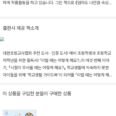
나는 것 같습니다. 과연 시우는 압박 속에서 벗어나 공부와도 엄마와
하게 작품활동을 하고 있습니다. 그린 책으로 《엄마도 나만큼 속상해
도 다시 가까워질 수 있을까요?
요?》, 《아슬아슬 신기한 지형 이야기》,《강아지를 부탁해》, 《옹고집
과 또 옹고집과 옹진이》, 《아빠의 귓속말》, 《형이 형인 까닭은?》,
《엄마의 얼굴》, 《지구별을 지키는 미래 에너지를 찾아라!》, 《알잖아!
출판사 제공 책소개
혐오가 왜 문제인지》 등이 있습니다.
대한초등교사협회 추천 도서 · 인증 도서! 예비 초등학생과 초등학교
저학년을 위한 필독서! 「이럴 때는 어떻게 해요?」의 여섯 번째 이야
기, 『시험이 무서울 때는 어떻게 해요?』 학교생활에 익숙하지 못한
아이들을 위해 ‘학교생활 가이드북’이 되어줄 「이럴 때는 어떻게 해
요?」 시리즈의 여섯 번째 작품인 『시험이 무서울 때는 어떻게 해요?』
가 자음과모음에서 출간되었다. 시험을 무서워하는 시우는 오늘도 받
이 상품을 구입한 분들이 구매한 상품
아쓰기 시험을 보고 무거운 발걸음으로 학교를 나선다. 시우가 시험
을 두려워하는 이유는 한 문제만 틀려도 화를 내는 엄마 때문이다. 오
늘만은 따뜻하게 안부를 물어봐 줄 엄마를 기대하지만, 엄마는 어김