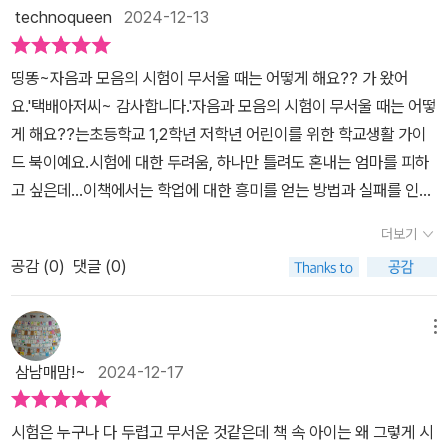
는 시우의 마음을 공감하잖아요. 시우는 학교에서 편안하게 시험을
technoqueen
2024-12-13
받아들이는 친구들의 모습을 볼 때마다 매우 부러워 했어요. 이 친구
들에게 시험은 그저 하나의 활동일 뿐이었어요. 이와 달리 시우는 무
띵똥~자음과 모음의 시험이 무서울 때는 어떻게 해요?? 가 왔어
서워하는 자신의 모습을 볼 때마다 너무 힘들고 괴로웠어요. 사실 시
요.'택배아저씨~ 감사합니다.'자음과 모음의 시험이 무서울 때는 어떻
우는 엄마에게 사랑을 받고 싶어했어요. 시우가 엄마의 기대에 미치
게 해요??는초등학교 1,2학년 저학년 어린이를 위한 학교생활 가이
지 못할 때마다 엄마와 점점 멀어지는 것 같아 매우 슬펐어요.매번 시
드 북이예요.시험에 대한 두려움, 하나만 틀려도 혼내는 엄마를 피하
험을 앞두고 두려움에 사로잡혀 있는 시우의 모습은 마치 끝없는 터
고 싶은데...이책에서는 학업에 대한 흥미를 얻는 방법과 실패를 인정
널 속에 갇혀 어디로 가야 할 지 몰라 헤매는 모습과 같았어요. 시험은
하고, 꾸준하게 노력하면 좋은 결과를 얻는다는 것을 배우게 됩니다.
시우에게 있어 자신의 부족하고 연약한 모습을 재확인하는 시간과 같
더보기
<목차>1. 하나만 틀려도 혼나는 아이2. 나도 어른이 될 거야3. 쉴 틈
았어요. 안타깝게도 시우는 자신의 외롭고 힘든 마음을 어느 누구와
공감 (
0
)
댓글 (0)
4. 조금만 참아5. 버텨6. 나를 이기는 일7. 비밀8. 꾀병의 진실9. 은
도 나눌 수 없었어요. 뿐만 아니라 어느 누구도 시우의 마음을 이해하
서를 응원합니다.작가의 말받아쓰기 한 문제 틀렸다고 우울해 하는
거나 도와주려고 하지 않았어요. 시우가 혼자 감당하기에 너무 버거
시우에 반해다섯개나 틀린 은서는 방글거리며 말합니다.우리 엄마는
메뉴
웠고 늘 자신에게 찾아온 두려움과 홀로 싸워야만 했어요. 시우는 점
그저 건강하게만 자라라. 공부 못해도 괜찮아.'라고요.엄마는 백점만
점 더 지쳐갔어요. 이제 시우는 시험이라는 단어만 들어도 마음 속에
삼남매맘!~
2024-12-17
원해요.시우는 백점을 받지 못하면 심장이 쿵 내려앉고 달달 몸이 떨
커다란 새장에 갖힌 것 같아요. 과연 시우는 긴장과 압박에서 벗어나
려요.엄마는 점수에만 신경 쓰고 글씨도 잘 써야한다며 혼을 냅니다.
엄마와 친밀한 관계를 맺을 수 있을까요?[이 글은 출판사로부터 책을
시험은 누구나 다 두렵고 무서운 것같은데 책 속 아이는 왜 그렇게 시
손에 힘을 주고 글을 쓰다보면 손에 쥐가 날 것 같아요.배울수록 틀리