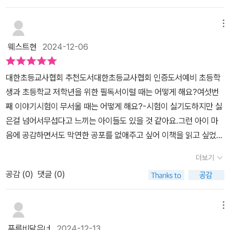
내에게는 기다려줄 줄 아는 엄마가 되겠다고 다짐도 해봅니다.2024
싶어서 읽게 된 책이었는데 아이의 마음뿐만 아니라 이 고비(?)를 어
년, 2학기 때 칭찬 박스를 만들어서 학급회장에 당선이 된 둘째아이
떻게 잘 넘길 수 있도록 도와줘야 하는지도 깨달을 수 있었다. 책을 읽
메뉴
가 이 책에 나온 참아 카드 아이디어가 좋았는지, 다음 학급회장 선거
으며 아이는 그저 엄마가 웃으면 좋겠다, 엄마가 웃으면 행복이 피어
때는 이것을 공약으로 내세울 건가 봅니다. 하하하
웨스트현
2024-12-06
난다라고 말하며 요즘 엄마가 웃지 않는다 화가 나 있다라고 말하는
부분이 있었다. 엄마한테 사랑받고 싶은 아이의 마음과 실수가 잦은
대한초등교사협회 추천도서대한초등교사협회 인증도서예비 초등학
자신에게 화가 나고 속상한 마음을 동시에 읽으며 우리 아이의 마음
생과 초등학교 저학년을 위한 필독서​이럴 때는 어떻게 해요?여섯번
상태는 어떤지 생각하니 다르지 않을 거 같아 왠지 미안하고 짠했다.
째 이야기시험이 무서울 때는 어떻게 해요?-시험이 싫기도하지만 싫
그리고 아이가 책을 읽다 울었다고 앞서 말했었는데 그 이유가 아무
은걸 넘어서무섭다고 느끼는 아이들도 있을 것 같아요.그런 아이 마
도 책에서처럼 나한테 괜찮다고 말해주지 않아서였다고 했다. 정말
음에 공감하면서도 막연한 공포를 없애주고 싶어 이책을 읽고 싶었어
미안했다. 책 속의 엄마처럼 아이와 함께 한다고 해 놓고선 아이한테
요./1학년 2학기 시작주인공 시우는 여름방학에도 학원에 가느냐바
질책만 한거 같아서였다. 거울을 보는거 같아 뜨끔했고 그럴 수 밖에
더보기
다한번을 못 갔어요.2학기 등교 첫 날 본 받아쓰기에서 하나 틀린 시
없는 엄마의 입장도 왜 몰라주는건지 속상하고 억울하기도 했다. 엄
공감 (
0
)
댓글 (0)
우엄마는 시우를 보자마자 받아쓰기 점수부터 물어보았어요.엄마가
마도 좋은 말만 해주고 싶고 사랑만 주고 싶은데 마냥 그럴 수는 없어
나를 사랑하는 걸까?시험 볼 때마다 너무 무서워시험지 앞에서도 엄
서 속상한데...결국 우리 둘 다 각자의 입장으로 속상한거였다. 책의
마 앞에서도 한없이 작아지는 시우의 이야기가 담겼습니다.시우가 마
메뉴
뒷장으로 갈수록 해결책이 조금씩 나왔는데 제일 기억에 남는 것이
주한 상황에서 저희 아이도 어느정도 공감하더라고요.공부의 중요성
참아 카드다. 처음엔 별 거 아니다 싶었지만 읽다 보니 참아 카드의 내
푸른비닮은너
2024-12-13