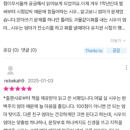
제공 받아 자유롭게 작성한 것입니다.]
험이무서울까 궁금해서 읽어보게 되었어요.이제 겨우 1학년인데 벌
는 것이 많아 지니 점점 배우는 게 싫어져요.야단도 많이 맞아요.엄마
써부터 시험압박 때문에 힘들어하는 시우...알고보니 엄마가 문제였
는 교문 앞에서 나를 기다리고 있다가 보자마자받아쓰기 시험 본 것
습니다.받아쓰기 문제를 하나만 틀려도 괴물같이화를 내는 시우의 엄
을 물어봅니다.다른 엄마들은 학교 생활을 물어보는데 말이죠.시험보
마...시우는 엄마가 잔소리를 하고 화를 낼때마다 유치원 시절의 행복
는 것은 그저 하나의 활동일 뿐인데,시우는 시험 보는 것이 무섭습니
했던 날을떠올리며 견뎌냅니다.그러던 중 수업 시간에 선생님이만들
다.그리고 한 문제 틀릴 때마다엄마와 점점 멀어지는 것 같아 슬펐고
더보기
어 보자던 '참아 카드'를 만들어일상생활에서 또는 공부할 때 카드를
엄마가 무서웠어요.------------------학교에서 수업시간에 참아카
공감 (
0
)
댓글 (0)
내밀어 활용하는데요~그 효과가 무척이나 대단합니다.참아 카드 덕
드를 만들었어요.시우는 엄마카드를 위한 카드를 만들었어요.잔소리
분에 엄마와 시우의 관계도좋게 회복되어 참 다행이다 싶었습니다.아
참아카드를 말이죠.자음과 모음의 시험이 무서울 때는 어떻게 해
직은 시험이 뭔지 압박은 커녕 두려움도없는 울 막둥이~~건강하게
메뉴
요?? 이수경 작가는공부를 놀이하듯 하면 된다네요.노래부를 듯 흥
만 자라다오~는 진짜인데왠지 모르게 늘 불안한 건 엄마의몫인 듯 합
얼 거리고 그림그 려가며 이해하면 된다고 해요.공부가 익숙해지면
rebekah9
2025-01-03
니다.^^닦달하고 화내는엄마보다 아이를좀 더 품에 안아주고 보듬어
재미가 붙고 게임 같아진대요.내가 100을 노력했는데... 50만큼 나
주는그런 사랑스런 엄마가 되어보고자하는 마음입니다.본 서평은 해
왔다고 해도 실망하지말래요.50은 사라진 것이 아니라 내 안에 저축
*출판사로부터 책을 제공받아 읽고 쓴 서평입니다.여덟 살 시우는 완
당 출판사로부터도서를 제공받았습니다.
되는 거래요.초등저학년들의 학교생활 가이드북자음과 모음의 시험
벽주의 엄마 때문에 늘 마음을 졸입니다. 100점이 아니면 안 되는 엄
이 무서울 때는 어떻게 해요?? 도서추천할게요.어린이는 물론 학부
마 탓이죠. 다른 친구 엄마는 건강하게만 크면 된다고 하는데, 시우의
모에게도 큰 도움이 되네요.[출판사로부터 도서 협찬을 받았고 본인
엄마는 맞춤법 하나하나, 문장부호 하나까지도 신경을 쓰고 지적을
의 주관적인 견해에 의하여 작성함]