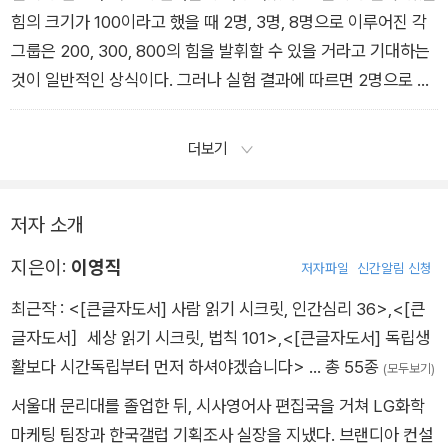
skikh Zadatch’의 약자로 구소련의 겐리히 알츠슐러 박사에 의
힘의 크기가 100이라고 했을 때 2명, 3명, 8명으로 이루어진 각
해 제안된 창의적 문제 해결의 방식이다.”
그룹은 200, 300, 800의 힘을 발휘할 수 있을 거라고 기대하는
것이 일반적인 상식이다. 그러나 실험 결과에 따르면 2명으로 이
루어진 그룹은 잠재적인 기대치의 93%, 3명 그룹은 85%, 8명
으로 이루어진 그룹은 49%의 힘밖에 나오지 않았다. 즉 그룹 속
더보기
에 참여하는 개인의 수가 늘어날수록 인당 공헌도가 오히려 떨어
지는 현상이 발생하더라는 것이다. 이러한 현상을 일컬어 ‘링겔만
저자 소개
효과’라고 한다. 이것은 시너지 효과의 반대말로 마이너스 시너지
효과를 뜻한다.”
지은이:
이영직
저자파일
신간알림 신청
최근작 :
<[큰글자도서] 사람 읽기 시크릿, 인간심리 36>
,
<[큰
글자도서］세상 읽기 시크릿, 법칙 101>
,
<[큰글자도서] 독립생
활보다 시간독립부터 먼저 하셔야겠습니다>
… 총 55종
(모두보기)
서울대 문리대를 졸업한 뒤, 시사영어사 편집국을 거쳐 LG화학
마케팅 팀장과 한국갤럽 기획조사 실장을 지냈다. 브랜디아 컨설