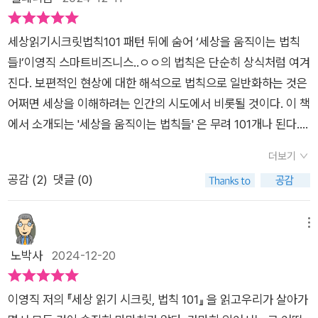
럽 기획조사실장을 지냈다. 브랜디아 컨설팅 대표, 경영 컨설턴
자의 해설이 더해진 책이다. 서술이 이해하기 쉬워 가독성도 뛰어
트, 시장조사 전문가로 활동하면서 수많은 경제경영서를 집필했
난 책이다. 다만 이 책은 페이스트리와 디저트를 즐기듯 가볍게
세상읽기시크릿법칙101 패턴 뒤에 숨어 ‘세상을 움직이는 법칙
다. (책날개 중에서)​​이 책은 하인리히 법칙에서부터 깨진 유리창
음미할 필요가 있다. 본식이라 여기며 한 번에 완독하려 한다면 1
들!’이영직 스마트비즈니스..ㅇㅇ의 법칙은 단순히 상식처럼 여겨
의 법칙까지 이 세상을 지배하는 수많은 법칙들을 정리했다. 사전
01가지로 소개된 그보다 더 많은 개념들이 내면에 남을 내용까지
진다. 보편적인 현상에 대한 해석으로 법칙으로 일반화하는 것은
식으로 법칙들을 설명하는 것이 아니라, 그 법칙들의 이해를 돕기
휘발될 수 있다. 대칭 구조와 프랙탈, 자기조직화 이론 같은 과
어쩌면 세상을 이해하려는 인간의 시도에서 비롯될 것이다. 이 책
위해 적절한 사건과 이야기를 추가했다. 그래서 이 책이 상식을
학 법칙부터 마태효과나 다윗의 법칙 같은 종교에서 유래한 이론
에서 소개되는 '세상을 움직이는 법칙들' 은 무려 101개나 된다.
뛰어넘어 여러분의 삶에 현실적으로 도움되는 실천적 교양으로
에서 트리즈 같은 발명 법칙도 또 그 외 심리학 이론은 아주 많이
과학, 사회학, 심리학 등등 광범위하게 세상을 읽어나가는 법칙을
읽히기를 바란다. (5쪽)​​​​책에서 소개하는 101가지 법칙들은 핵심
더보기
나열되고 있으며 시나리오 기법이나 델파이 기법 같은 미래 예측
제시한다. 101개나 되지만 내용이 명확하고 간결해 재미있고 흥
을 짧고 간결하게 전달하여 흥미롭게 몰입할 수 있게 한다.​​각각의
공감 (
2
)
댓글 (0)
과 대응법도 기록되어 있다. 엘리어트 파동 이론이나 1만 시간의
미롭게 읽어낼 수 있는 점이 좋았다. 잘 알고 있는 것이 있었지만
법칙은 독립적인 이야기를 담고 있어 어느 페이지에서든 쉽게 읽
법칙 같은 경제 경영 법칙도 등장하고 깨진 유리창 법칙과 같은
대부분 정확한 개념이 필요한 부분도 많아서 이주 유용했고 사례
고 이해할 수 있다. ​​읽는 동안 자연스럽게 이 법칙들이 삶과 어떻
사회 이론이 등장하기도 하며 3대 작도 불능 문제라는 수학 문제
와 비교개념을 통해 쉽게 접근할 수 있었다. .
메뉴
게 연결되는지 생각해보게 된다.​​'하인리히 법칙'은 일상에서 작은
로 끝나고 있다. 이 책은 101이라는 숫자가 제시되듯 101가지 법
노박사
2024-12-20
신호를 놓치지 않는 태도의 중요성을 강조하며, 이를 통해 더 큰
칙이 나열되어있지만 수록된 연계 개념과 법칙은 그 숫자를 훨씬
문제를 예방할 수 있는 방법을 보여준다. ​​'마태 효과'는 부익부 빈
뛰어넘는다. 그러나 무엇보다 저자의 쉬운 해설이 영화와 일상 그
익빈 현상을 설명하며, 우리 사회의 불평등을 직시하게 만든다. ​​
이영직 저의 『세상 읽기 시크릿, 법칙 101』 을 읽고우리가 살아가
리고 달 탐사까지 예시로 들어 인상적이다. 저자의 말처럼 이 모