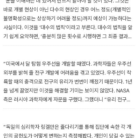
“운을 이해하는 데 있어서 반드시 알아야 할 것이 있다. 그것은
작은 사건들이 이어지다가 결정적으로 큰 사건이 일어나는 것과
바로 개별 현상이 아닌 다수의 현상인 경우 어느 정도(개별적인
같다.
불명확성으로는 상상하기 어려울 정도)까지 예상이 가능하다는
사실이다. 이것을 ‘대수의 법칙’이라고 부른다. 대수의 법칙을 알
기 쉽게 요약하면, ‘충분히 많은 횟수로 시행하면 그 최종 결과의
분포 예상에 대한 정밀도는 개별적일 때 모호하던 예상과는 달리
상당 수준 높아진다’는 것이다. 게다가 이 정밀도는 개별 현상이
나 소수 현상일 때보다 믿을 수 없을 만큼 수준이 높다. 카지노가
“미국에서 달 탐험 우주선을 개발할 때였다. 과학자들은 우주선
장사가 되는 것은 한 사람 한 사람의 승패는 알 수 없지만 100명,
외부를 밝혀 줄 전구 개발에 어려움을 겪고 있었다. 우주선이 착
200명이 모여 내기하는 금액이 커지면 커질수록 예상되는 수익
륙할 때의 충격으로 전구의 유리가 번번이 깨졌기 때문이다. 1년
이 어떤 특정 범위에 수렴되어 간다는 사실을 예견할 수 있기 때
을 넘게 끌었지만 이것을 해결할 기미는 보이지 않았다. NASA
문이다. 그 근저에는 확률론과 대수의 법칙이 있다.”
측은 러시아 과학자에게 자문을 구했다. 그랬더니 “유리 전구는
필요 없다.”라는 대답이 돌아왔다. 달에는 공기가 없기 때문에 필
라멘트가 타지 않으므로 진공으로 된 전구가 필요하지 않다는 설
명이었다. 이 문제의 해답을 찾은 방식이 바로 ‘트리즈’ 기법이다.
“독일의 심리학자 링겔만은 줄다리기를 통해 집단에 속한 각 개
트리즈(TRIZ)란 러시아어 ‘Teor iya Resheniya Izob retate-l
인의 공헌도가 어떻게 변하는지 측정해봤다. 개인이 당길 수 있는