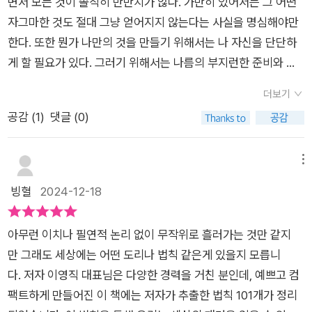
'깨진 유리창 법칙'은 사소해 보이는 문제를 방치할 때 발생할 수
면서 모든 것이 솔직히 만만치가 않다. 가만히 있어서는 그 어떤
든 법칙을 다 외워둘 필요는 없다고 생각되고 여가시간에 에피타
있는 부정적인 결과를 경고하며, 스스로 문제를 해결하려는 자세
자그마한 것도 절대 그냥 얻어지지 않는다는 사실을 명심해야만
이저나 디저트 삼아 커피나 차를 즐기며 조금씩 읽고 인상적인 법
를 일깨운다. ​​각 법칙은 흥미로운 사례와 설명을 통해 이해하기
한다. 또한 뭔가 나만의 것을 만들기 위해서는 나 자신을 단단하
칙이 무엇인지 느껴보고 그 법칙을 일상에서 실천하거나 나와 타
쉬우면서도 깊은 여운을 남긴다.​​이 책은 자연과학, 경제, 심리학,
게 할 필요가 있다. 그러기 위해서는 나름의 부지런한 준비와 노
인, 관계와 사회를 이해하는데 적용하며 독서의 의의를 찾는 것이
사회학 등 다양한 분야의 내용을 아우르며, 각 분야에서의 통찰을
력을 해야만 한다. 사전에 책을 읽으면서 공부하는 것은 물론이
나을 듯하다. 나와 타인과 세계를 이해하고 싶은 건 누구나 그럴
더보기
연결해 준다. ​​이를 통해 세상에 숨어 있는 패턴과 원리를 새로운
고, 다양한 체험활동을 통해서 많은 사람들 과의 관계를 통해서
것이라 생각된다. 세상의 이면에서 사회와 사람을 움직이는 법칙
공감 (
1
)
댓글 (0)
시각으로 바라볼 수 있다.​​이러한 법칙들은 우리의 삶과 밀접하게
사회화 기술도 익혀야만 한다. 그러면서 나름의 기술을 축적하는
들을 이해하고자 한다면 이런 법칙들이 무언지 관심을 가지고 돌
연결되어 생각의 폭을 넓혀주고 실천적 교양으로 자리하게 된다.​
일이 필요한 것이다. 그렇게 하여 나만의 좋은 습관을 만들어 갖
아볼 필요도 있으리라 생각되고 말이다. 실천은 각자의 몫이겠지
이 책의 특별한 점은 복잡해 보이는 법칙들을 누구나 이해하기 쉽
추는 기술이나 지식은 나 자신을 단단하게 만들어 위상을 높일 수
메뉴
만 이해한 것을 실천하지 않기란 쉬운 일이 아니다. 실천은 따라
게 풀어냈다는 점이다. ​​자연과학, 경제, 사회학 등 다양한 분야를
있는 최고의 지표가 될 수 있기 때문이다. 이와 같이 나 자신을 만
빙혈
2024-12-18
오는 것이니 먼저 이해하고자 한다면 놓치지 말고 읽어보시라 말
넘나들며 법칙들의 원리를 설명하면서도, 그 이면에 숨겨진 메시
드는데 절대로 남이 해주는 것이 아닌 나 스스로가 개척하고 만들
씀드리고 싶다.#세상읽기시크릿법칙101 #이영직 #스마트비즈
지를 잊지 않는다.​저자인 이영직은 다양한 분야에서의 풍부한 경
어야 한다는 사실을 명심하고 부지런히 노력하는 모습을 힘차게
니스 #교양 #실천적교양 #생산적교양 #서평단 #도서협찬 @ch
아무런 이치나 필연적 논리 없이 무작위로 흘러가는 것만 같지
험을 바탕으로 독창적이고 통찰력 있는 시각을 제시한다. ​​그의 서
응원한다.하지만 이렇게 열심히 노력함에도 불구하고 인생의 과
ae_seongmo @smartbusiness_book
만 그래도 세상에는 어떤 도리나 법칙 같은게 있을지 모릅니
술은 간결하면서도 핵심을 정확히 짚어내며 호기심을 자극하여 1
정에서 잘 안 풀리기도 하고, 실패할 수도 있다는 점이다. 이럴 경
다. 저자 이영직 대표님은 다양한 경력을 거친 분인데, 예쁘고 컴
01가지 법칙을 자연스레 습득하도록 풀어낸다. ​​복잡해 보이는 개
우에는 절대 실망할 필요가 없다는 점이다. 하나의 과정에서 일어
팩트하게 만들어진 이 책에는 저자가 추출한 법칙 101개가 정리
념도 그의 설명을 통해 일상과 연결되며, 자연스럽게 이해할 수
나는 시련이라 생각한다면 오히려 더 좋은 기회가 될 수 있기 때