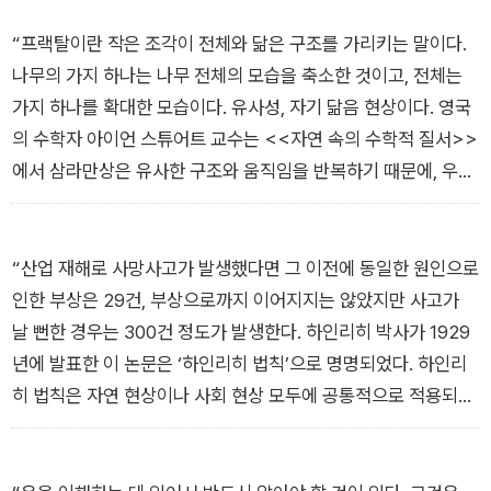
필자는 이 책에서 자연과학적인 법칙들 외에도 많은 사회과학적
인 법칙들을 추려서 나름대로의 해석을 시도해봤다. 물론 기존의
“프랙탈이란 작은 조각이 전체와 닮은 구조를 가리키는 말이다.
학자들이 해석한 것을 요약해서 정리한 부분도 있다. 사회과학에
나무의 가지 하나는 나무 전체의 모습을 축소한 것이고, 전체는
서 법칙이 필요한 이유는 일단 검증된 것이기에 믿고 따를 수 있
가지 하나를 확대한 모습이다. 유사성, 자기 닮음 현상이다. 영국
기 때문이다.
의 수학자 아이언 스튜어트 교수는 <<자연 속의 수학적 질서>>
에서 삼라만상은 유사한 구조와 움직임을 반복하기 때문에, 우주
이 책은 사회, 경제, 과학, 수학 등 다양한 분야의 핵심이 되는 법
는 거대한 닮은꼴이라고 선언하고 있다. 사막의 모래와 바다의 파
칙들을 정리했다. 이 책에 나오는 다양한 사고와 나의 생각을 뒤
도가 펼치는 무늬는 놀랍도록 비슷하다. 그는 우주 만물은 서로
섞어보자. 그러면 마치 핵분열하듯 머릿속에서 무서운 변화가 일
비슷한 모양을 반복하는 자기 반복성과 대칭성, 그러면서도 시간
“산업 재해로 사망사고가 발생했다면 그 이전에 동일한 원인으로
어날 것이다.
이 흐르면서 변하는 역동성을 ‘세상의 법칙’이라고 말한다. 프랙
인한 부상은 29건, 부상으로까지 이어지지는 않았지만 사고가
탈 세계에서 부분과 전체는 규모의 차이가 있을 뿐 유사한 모양을
날 뻔한 경우는 300건 정도가 발생한다. 하인리히 박사가 1929
반복하고 있다.”
년에 발표한 이 논문은 ‘하인리히 법칙’으로 명명되었다. 하인리
히 법칙은 자연 현상이나 사회 현상 모두에 공통적으로 적용되는
법칙이다. 어떤 사회적인 큰 사건이 일어날 때에도 어느날 갑자기
특정 사건이 발생한 것이 아니라, 그 이전에 이를 암시하는 작은
사건들이 잇따라 지나간다는 것이다. 사회 기강이 흐려지면 크고