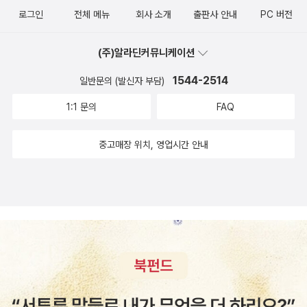
선의 결정은 아닐지라도 최악의 결정은 막을 수 있다는 가정을 바
회하는 경우가 있다. 만약 그랬었더라면 더 좋은 결과를 만들었을
뛰는 것이고, 지식은 나는 것이다'란 문장으로 정리하고 있는 까
로그인
전체 메뉴
회사 소개
출판사 안내
PC 버전
탕으로 하고 있다.🔖p210 세상 모든 것은 변한다. 변하지 않는
텐데 라는 생각은 삶의 현재를 투영한다. 그때 만약보다 삶에 숨
닭이다. 법칙은 상식, 교양, 지식의 모든 것을 아우른다는 것이
것은 변한다는 사실일뿐이다. 기업도, 이데올로기도 이 변화의 사
겨진 법칙들을 알고 있었으면 어떤 결과를 만들 수 있었을까? 무
다. 학문의 어느 분야든 깊이 공부하면 법칙, 즉 ‘모든 사물과 현
(주)알라딘커뮤니케이션
이클을 피할 수 없다.🔖p329 '열역학 법칙'이 우리에게 가르쳐주
수한 성공방정식이 있지만 결과는 몇 가지의 원인으로 기인한다.
상의 원인과 결과 사이에 내재하는 보편적, 필연적인 불변의 관
는 교훈은 세상에 대가를 치르지 않고 얻는 것은 없다는 사실이
1544-2514
일반문의 (발신자 부담)
세상의 이면에 흐르는 사회적 현상을 이해하고 공부하는 것은 무
계’가 보인다고 한다. 한의학을 공부한 사람들은 사람의 걸음걸이
다.🔖p351 한 나라를 지배하는 계층이나 정책은 '확률 게임'을 해
1:1 문의
FAQ
척 중요하다. 개인의 정체성은 사회적 환경에 따라 지속적인 변화
만 보고도 그 사람이 앓고 있는 병을 거의 진단할 수 있고, 구두
야한다. 지배 계층이 운명론이나 미신에 빠져 있으면 나라가 망하
의 과정을 거치기 때문이다. 시크릿 101가지의 법칙은 놀라운 지
수선공들은 구두가 닳은 모양만 보고도 그 사람의 성격과 체질을
게 된다. 재미있는 것은 역사적으로 쿠데타에 성공한 그룹은 가장
중고매장 위치, 영업시간 안내
혜로 가득하다. 한번 읽고 이해한다면 다독하고 자신의 것으로 만
알 수 있다. 유명한 추리소설 작가 시드니 셀던은 그의 작품에서
먼저 미신 타파를 외쳤지만, 정작 당사자들은 쿠데타의 성공 여부
들기를 권한다. 분명 뜻하지 않는 기회가 자신 앞에 놓일 것이다.
사기꾼들의 전형적인 수법을 말한다. 돈과 여자를 주면 80%의
를 알아보기 위해 점집을 찾았다는 것이다.이 모든 것이 왜 현재
새로운 시각으로 세상 바라보기, 시크릿 법칙, 101을 추천한다.
사람들은 걸려든다는 것이다. 여기서 빠져나갈 사람은 거의 없다
우리 나라의 모습으로 보이는건지 모르겠네....😮‍💨😡📱⌨️👄#카
고 한다. 숙련된 수사관들은 자신이 범인이 아니라는 이유를 아주
독카독 에서 ✨️'침묵은 곧 동의다'의 단테의 법칙 발제로 학교폭
그럴싸하게 제시하는 사람이, 대부분 범인이라고 한다. 완벽함 속
력을 목격했다면 신고할 것인지, 아이가 알면서도 모른척하고 있
에 오히려 허점이 있다는 것이다.세상 일이 뜻대로 안 된다고 한
다는 사실을 알았을 때 어른들의 대처와 어떤 이야기들을 해주어
탄하는 사람이 있다. 반대로 어떤 사람은 성공의 혜택을 누리고
야 하는지에 대한 이야기를 나누고 ✨️활주로 이론, 퀸텀 점프 이
있다. 같은 일을 하면서 어떤 사람은 성공하고, 어떤 사람은 실패
론, 일만 시간의 법칙을 연결해 도전과 실패, 포기에 대한 이야기