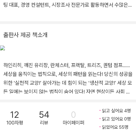
팅 대표, 경영 컨설턴트, 시장조사 전문가로 활동하면서 수많은
경제경영서를 집필했다. 지은 책으로는 <<세상 읽기 시크릿, 법
칙 101>> <<독립생활보다 시간독립부터 먼저 하셔야겠습니다
>> <<성장의 한계>> <<패턴으로 세상의 흐름을 읽다>> <
출판사 제공 책소개
<너무나 직설적인 승리를 위한 전략서, 오자병법>> <<펄떡이
는 길거리 경제학>> <<란체스터의 법칙>> 등이 있다.
하인리히, 깨진 유리창, 란체스터, 프랙탈, 트리즈, 퀀텀 점프……
세상을 움직이는 법칙으로, 세상의 패턴을 읽는다! 당신의 성공을
위한 ‘실천적 교양!’ 살아가는 데 힘이 되는 ‘생산적 교양!’ 세상 모
든 일에는 보이지 않는 법칙이 숨어 있다! 자연 현상이든 사회 현
상이든, 이 세상은 끊임없는 움직임과 변화 속에 존재하며 거기에
는 어떠한 패턴이 있다. 매일 해가 뜨고, 강물은 위에서 아래로 흐
읽고 싶어요 4명
12
54
0
르고, 기온이 따뜻해지면 얼음이 녹으며, 주기적으로 계절은 변한
읽고 있어요 0명
100자평
리뷰
마이페이퍼
다. 이런 현상의 변화 속에서 보편적, 필연적 불변의 관계를 찾아
읽었어요 55명
정리한 것이 바로 법칙이다. 상식이 걷는 것이라면, 교양은 뛰는