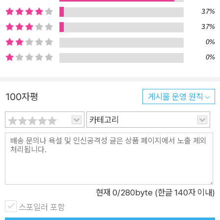
있는 것처럼 말이다. 유명한 추리소설 작가 시드니 셀던은 그의
3.7%
작품에서 사기꾼들의 전형적인 수법을 말한다. 돈과 여자를 주면
3.7%
80%의 사람들은 걸려든다는 것이다. 여기서 빠져나갈 사람은
0%
거의 없다고 한다. 숙련된 수사관들은 자신이 범인이 아니라는 이
0%
유를 아주 그럴싸하게 제시하는 사람이, 대부분 범인이라고 한다.
완벽함 속에 오히려 허점이 있다는 것이다. 이제 법칙으로 세상을
읽자. 필연적인 불변의 관계, 법칙의 관점에서 우리 삶의 현재와
100자평
게시물 운영 원칙
미래를 내다보자. ‘세상의 법칙을 읽을 수 있다면, 훨씬 더 성공적
카테고리
인 삶을 만들어갈 수 있지 않을까’ 하는 생각이다. 당신의 성공 방
정식에 날개를 달아주는 세상에 숨어 있는 ‘히든 법칙들!’ 이 책은
하인리히 법칙에서부터 깨진 유리창의 법칙까지, 이 세상을 지배
하는 수많은 법칙들을 정리했다. 사전식으로 법칙들을 설명하는
것이 아니라, 그 법칙들의 이해를 돕기 위해 적절한 사건과 이야
기를 추가했다. 그래서 이 책이 상식을 뛰어넘어 여러분의 삶에
현재
0
/280byte (한글 140자 이내)
현실적으로 도움되는 ‘실천적 교양’으로 읽히기를 바란다. 먼저
스포일러 포함