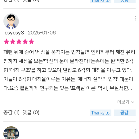
주기적으로 계절은 변한다. 이런 현상의 변화 속에서 보편적, 필
다는 건 쉽지 않은 일이 분명해 보인다. 너무나도 자극적인 시대
의 도그마가 나오는데 그게 바로 도전과 응전의 법칙입니다. 아무
연적 불변의 관계를 찾아 정리한 것이 바로 법칙이라 할 수 있
를 살고 있기 때문인지 가끔은 중세법이 다시 생긴다면 어떨까?
리 찬란한 문명을 과거에 완성했다고 해도, 시대의 조건과 기류
다. 상식이 걷는 것이라면, 교양은 뛰는 것이고, 지식은 나는 것이
라는 생각을 해 본 적 있는데 이 책에서 그 말을 보게 된다. 이스
메뉴
가 바뀌면 더 이상 과거의 시스템은 원활하게 작동하지 못
다. 법칙은 상식, 교양, 지식 이 모든 것을 아우른다. 그렇다면 인
라엘과 아랍권의 전쟁으로 온통 세상이 시끄러운데 그것이 바로
csycsy3
2025-01-06
할 수 있습니다. 이때에는 과감하게, 과거의 틀을 바꾸어야 합니
생을 살면서 법칙을 이해할 수 있다면 전혀 두려울 것 없이 얼마
'탈리오의 법칙' 때문이라고 한다. 함무라비 법전 제1조에 '눈에는
다. 만약 이건희 회장이 부친에게서 물려받은 재산과 가업에만 안
든지 세상을 지배하는 영웅으로서 역할을 할 수 있으리라 확신하
눈으로, 이에근 이로...'로 시작되는 원칙이 명시되어 있다고 한다.
온하게 머물렀다면, 현재의 글로벌 기업 삼성은 과연 존재
패턴 뒤에 숨어 '세상을 움직이는 법칙들!하인리히부터 깨진 유리
면서 강력하게 추천한다!세상을 지배하는 법칙을 통해 세상을 보
결국 종교전쟁인가? 세상이 힘들어질수록 사람들이 종교에 현혹
할 수 있었을까요? 세계적인 거인으로 우뚝 서기는커녕, 한국 1
창까지 세상을 보는'당신의 눈이 달라진다!'눈송이는 완벽한 6각
는 당신의 눈이 확실하게 달라진다!더 많은 선택과 여유로움을 위
된다는 말을 떠올리게 된다. 왠지 안타까운 마음이 든다. ​기도 중
위 기업이라는 자리조차 지키지 못했을 것입니다. p109에는 프
형 '대칭 구조'를 하고 있으며,벌집도 6각형 대칭을 이루고 있다.
해 “세상 읽기 시크릿, 법칙 101”을 많이 선물하고, 자기의 것으
에 담배를 피워도 됩니까? 물었더니 현자가 말했다. 기도중에는
레임의 법칙이라는 게 나오는데, 세상만사는 그 보는 관점에 따
이들이 6각형 대칭을이루는 이유는 '에너지 절약의 법칙' 때문이
로 만들 수 있도록 하라!
담배를 피울 수 없다고. 그렇다면 담배를 피우는 중에는 기도를
라 얼마든지 다른 가치를 지니는 것으로 파악될 수 있다는 것입니
다.요즘 활발하게 연구되는 있는 '프랙탈 이론' 역시, 무질서한자
하면 안됩니까? 현자가 다시 말했다. 기도는 때와 장소가 필요없
다. 1등보다 2등이, 그 마음먹기에 따라서는 더 행복할 수 있다
연계에서 패턴을 찾으려는 노력이다. 프랙탈이란 작은조각이 전
으니 담배를 피우는 중에도 기도를 얼마든지 할 수 있다고. 똑같
더보기
는 게 저자의 가르침입니다. "기도할 때 담배를 피워서는 안 되지
체와 닮은 구조를 가리키는 말이다. 나무의 가지하나는 나무 전체
은 일임에도 불구하고 현자의 대답이 달랐다는 건 무엇을 의미하
공감 (
1
)
댓글 (0)
만. 담배 피울 때조차 기도는 가능하다"는 랍비의 말은 앞뒤가 맞
의 모습을 축소한 것이고, 전체는 가지하나를 확대한 모습이다.
는 것일까? 2등이 1등보다 행복하다고 하는 '프레임의 법칙'을 설
지 않는 모순이 아니라, 따지고 보면 인생의 심오한 진리
유사성, 자기 닮음 현상이다.'가진 사람은 더 받아서 차고 남을 것
명하는 글인데 결국 모든 것은 자신의 마음에 따라 달라진다는 게
를 한 줌 품고 있는 것입니다. 동메달을 딴 자가 가장 만족스럽
이며, 가지지 못한사람은 가진 것마저 빼앗길 것이다.' 이것이 바
메뉴
아닐까 싶다. 물이 반이나 남았다고 하는 것과 물이 반밖에 남이