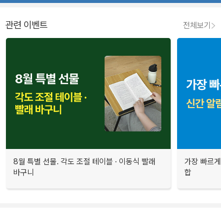
관련 이벤트
전체보기
8월 특별 선물. 각도 조절 테이블 · 이동식 빨래
가장 빠르게
바구니
합