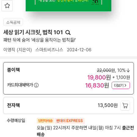
소득공제
세상 읽기 시크릿, 법칙 101
패턴 뒤에 숨어 ‘세상을 움직이는 법칙들!’
이영직
(지은이)
스마트비즈니스
2024-12-06
종이책
22,000
원,
10%
19,800
원
+ 1,100원
16,830
원
카드최대혜택가
더보기
전자책
13,500
원
수령예상일
양탄자배송
썬데이 EXPRESS
오늘(일) 22시까지 주문하면 내일(월) 아침 7시
출근전
배송