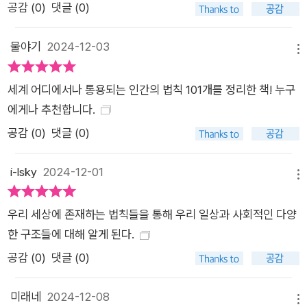
공감 (
0
)
댓글 (0)
야기지만, 성공을 위해서 그 많은 법칙이 모두 필요한 것은 아니
다. 아무리 크게 성공한 사람들이라도 불과 몇 가지 이내의 법칙
물야기
2024-12-03
을 신조로 삼았을 뿐이다. 대부분의 법칙은 재미있게 읽으면서 눈
메뉴
에 담고, 중요하다고 생각되는 몇 가지 법칙은 교훈 정도로 머리
세계 어디에서나 통용되는 인간의 법칙 101개를 정리한 책! 누구
에 담고, ‘바로 이거다!’라고 생각되는 한두 가지 법칙은 가슴에
에게나 추천합니다.
깊이 새겨 반드시 실천하기를 바란다. 그리고 인생을 살면서 아래
와 같은 의문을 품은 사람이라면 특히 일독을 권한다. ‘나는 하는
공감 (
0
)
댓글 (0)
일마다 실패하는데, 왜 저 사람은 하는 일마다 성공할까?’ ‘이 세
상을 살아가면서 영리하고 똑똑한 사람들이 쳐놓은 덫과 함정에
i-lsky
2024-12-01
메뉴
빠지지 않는 지혜를 어디에서 구할까?’ ‘지금 세상은 어떻게 움직
이고, 그런 세상을 지배하는 법칙들은 어떻게 발전되었는가?’ ‘성
우리 세상에 존재하는 법칙들을 통해 우리 일상과 사회적인 다양
공한 사람들이 이미 알고, 남모르게 쓰고 있는 성공 방정식은 무
한 구조들에 대해 알게 된다.
엇일까?’ 세상을 살면서 한두 가지의 중요한 법칙이나 철학도 없
공감 (
0
)
댓글 (0)
이 성공한 사례는 별로 보지 못했다. 이 책이 여러분의 성공 방정
식에 날개를 달아주는 작은 계기가 될 수 있다면, 글쓴이로서는
미래네
2024-12-08
메뉴