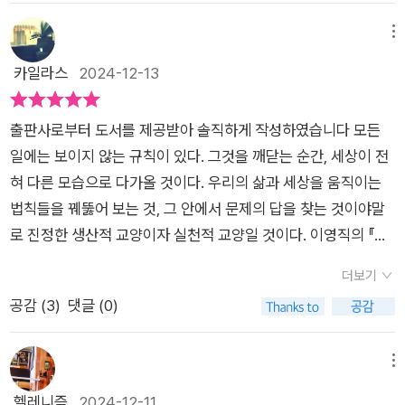
그것이 저자의 집필 의도이기 때문이 아닐까 싶다. 머리말에서
저자는 “어느 분야든 깊이 공부하면 법칙, 즉 ‘모든 사물과 현상
메뉴
의 원인과 결과 사이에 내재하는 보편적, 필연적인 불변의 관
카일라스
2024-12-13
계’가 보인다고 한다”는 말로 서두를 꺼낸다. 그리고 “필연적인
불변의 관계, 법칙의 관점에서 우리 삶의 현재와 미래를 내다보
출판사로부터 도서를 제공받아 솔직하게 작성하였습니다 모든
자. ‘세상의 법칙을 읽을 수 있다면, 훨씬 더 성공적인 삶을 만들
일에는 보이지 않는 규칙이 있다. 그것을 깨닫는 순간, 세상이 전
어갈 수 있지 않을까’하는 생각이다”라고 정리해준다. 이 책의 저
혀 다른 모습으로 다가올 것이다. ​​우리의 삶과 세상을 움직이는
술 목적이 사물과 현상의 이면을 이해하고 그를 실천함으로써 훨
법칙들을 꿰뚫어 보는 것, 그 안에서 문제의 답을 찾는 것이야말
씬 더 성공적인 삶을 만들어가라는데 있다는 것을 알 수 있는 대
로 진정한 생산적 교양이자 실천적 교양일 것이다. ​​이영직의 『세
목이다. 그리고 “모든 법칙이 필요한 것이 아니라”고 “아무리
상 읽기 시크릿, 법칙 101』은 그러한 통찰의 길로 안내한다.​​이 책
크게 성공한 사람들이라도 불과 몇 가지 이내의 법칙을 신조로 삼
더보기
은 일상 속에서 마주치는 현상들이 일정한 원리와 패턴에 따라 작
았을 뿐”이라고 조언하고 있다. 본서의 독서는 많은 법칙들을 모
공감 (
3
)
댓글 (0)
동한다는 것을 깨닫게 해준다.​​퍼즐 조각을 하나씩 맞추는 과정처
두 외워두기 위해서가 아니라 그 가운데 자신에게 크게 감흥을 주
럼, 우리가 인지하지 못했던 법칙들을 발견하며 세상을 보는 시야
고 영향을 미칠 법칙 몇 가지를 이해하고 실천하는 데 의의가 있
가 넓어지는 경험을 선사한다. ​​이영직 지음​서울대 문리대를 졸업
메뉴
는 것이리라. 저자는 사회, 경제, 과학, 수학 등의 다양한 분야의
한 뒤, 시사영어사 편집국을 거쳐 LG화학 마케팅 팀장과 한국갤
헬레니즘
2024-12-11
핵심이 되는 법칙들을 정리했다고 한다. 그에 기존의 해석이나 저