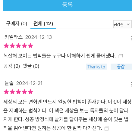
여기서 원리와 법칙을 정리하고 넘어가기로 하자. 법칙이란 특정
등록
현상을 설명할 수 있는 검증된 이론이며, 하나의 근본적인 이치나
원리를 다른 분야에 적용할 수 있도록 일반화시킨 설명이다. 사과
구매자 (0)
전체 (12)
나무에서 땅으로 사과가 떨어지는 것은 만유인력의 법칙이 작용
하기 때문이며, 만유인력의 원리는 모든 사물이 자체의 질량과 비
카일라스
2024-12-13
메뉴
례하여 다른 사물들을 끌어당기는 힘을 가지고 있기 때문이다. 즉
모든 법칙 뒤에는 어떤 원리가 존재하고 있는 것이다. 필자는 이
복잡해 보이는 법칙들을 누구나 이해하기 쉽게 풀어냈다.
책에서 자연과학적인 법칙들 외에도 많은 사회과학적인 법칙들
공감 (
2
)
댓글 (0)
을 추려서 나름대로의 해석을 시도해봤다. 물론 기존의 학자들이
해석한 것을 요약해서 정리한 부분도 있다. 사회과학에서 법칙이
늘술
2024-12-21
메뉴
필요한 이유는 일단 검증된 것이기에 믿고 따를 수 있기 때문이
다. 이 책은 사회, 경제, 과학, 수학 등 다양한 분야의 핵심이 되는
세상의 모든 변화엔 반드시 일정한 법칙이 존재한다. 이것이 세상
법칙들을 정리했다. 이 책에 나오는 다양한 사고와 나의 생각을
을 지배하는 법칙이다. 이 책은 세상을 보는 독자들의 눈이 달라
뒤섞어보기 바란다. 그러면 마치 핵분열하듯 머릿속에서 무서운
지게 한다. 성공 방정식에 날개를 달아주는 세상에 숨어 있는 법
변화가 일어날 것이다. 뷔페처럼 골라 읽는 상식을 뛰어넘는 실용
칙을 읽어낸다면 원하는 성공에 한 발짝 다가선다.
교양, ‘101가지 법칙!’ 이 책에 나오는 법칙들은 대부분 합당한 이