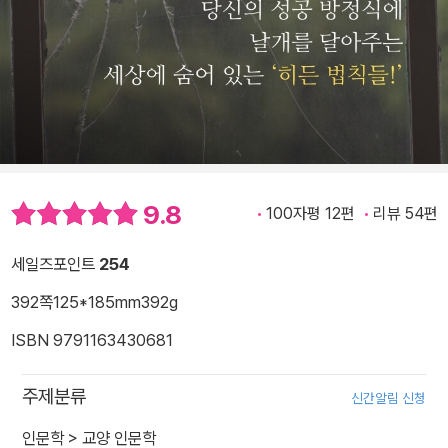
9.8
100자평 12편
리뷰 54편
세일즈포인트
254
392쪽
125*185mm
392g
ISBN 9791163430681
주제분류
신간알림 신청
인문학
>
교양 인문학