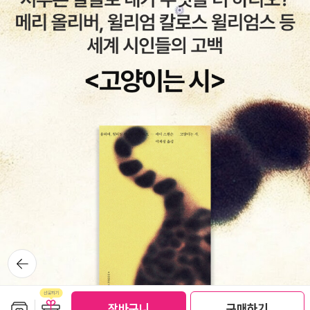
하는 걸까? 우리 삶의 모든 변화는 변화의 패턴을 읽어내는 사람
도 나누었고✨️마지막으로 리뷰를 통한 토론으로 우리가 처한 상
과 읽지 못한 채 시도하는 사람, 두 종류 사람의 노력의 결과이다.
황에 절실히 다가오는 법칙들과 현상들에서 우린 반성했고 안타
이 모든 결과는 성공한 사람이 들인 노력과 실패한 사람의 노력이
까워했으며 뒤늦은 후회를 했다.
차이가 항상 존재한다면 이는 성공과 우연의 법칙으로 볼 수 있
다. 다만 이 법칙들이 예외가 있다면 노력의 차이일 뿐이다. 이 책
은 누군가 밝혀 낸 세상의 법칙들을 잊고 지내는 사람들이 꼭 읽
고 뇌리에 담아야 할 사람들에게 권유하는 세상의 법칙을 묶어 독
자들에게 선보인다. 처음 읽는 사람에겐 시크릿이고, 두 번 읽은
사람에겐 상식이 될 것이다. 만약 세 번을 읽는다면 그것은 이미
뇌속에 깊숙이 들어앉은 세상의 섭리가 될 것으로 독자는 믿는다.
'세상을 읽자. 필연적인 불변의 관계, 법칙의 관점에서 우리 삶의
현재와 미래를 내다보자'는 캐치프레이즈는 고대이든, 오늘날 세
상을 살아가는 현대인들이든 모두에게 불변의 원칙이다. ‘세상의
뒤로가
법칙을 읽을 수 있다면, 훨씬 더 성공적인 삶을 만들어갈 수 있지
기
않을까’ 하는 생각이 가능하게 해준다.앞서 언급한 대로 이 책은
하인리히 법칙에서부터 깨진 유리창의 법칙까지, 이 세상을 지배
보관함담기
선물하기
장바구니
구매하기