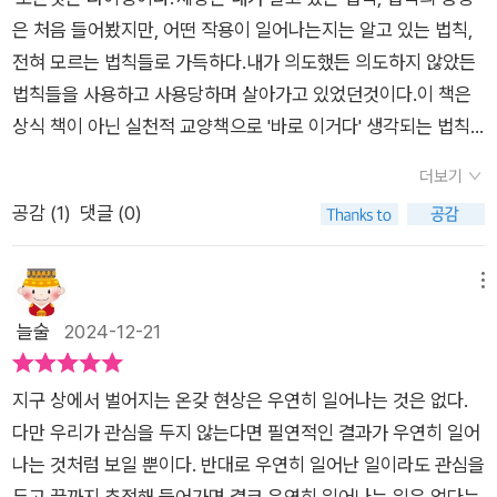
‘활주로 이론’, ‘에너지 보존의 법칙’, ‘만유인력의 법칙’, ‘피보나치
필연적인 불변의 관계가 존재한다. 흔히 말하는 법칙이다. 법칙은
는 0과 1로 세상의 모든 것을 변환하는 디지털의 원리야말로 사
다. 심리학에서는이를 '몰개성화' 현상이라고 부른다.'마이너리티
은 처음 들어봤지만, 어떤 작용이 일어나는지는 알고 있는 법칙,
의 수열’ 등 우리가 많이 들어왔던 법칙들도 책 속에 소개되어져
다양한 형태로 규정되고 표현되는데 법칙을 아는 것은 자연과 인
실은 수천 년 전 주역(周易)에서 이미 확고하게 밝혀 놓았다
인플런스'란 '집단이나 조직 가운데 소수파로존재하면서도 다수
전혀 모르는 법칙들로 가득하다.내가 의도했든 의도하지 않았든
있다. 살면서 가장 많이 접하는 세상의 법칙은 뭘까? 아무래도 머
간사회를 보편적으로 평가하고 판단하는데 상당한 이점을 제공
고 말합니다. 그 핵심은, 음(陰)과 양(陽)이 교섭하여 온갖 이치
의 의견에 굴복하지 않고 자신의 의견을당당하게 주장하여 다수
법칙들을 사용하고 사용당하며 살아가고 있었던것이다.이 책은
피의 법칙이 아닐까 싶다. 일이 잘 풀리지 않고 자꾸 꼬이기만 할
한다. 간헐적인 사건이나 사고가 대형 사고를 일으킨다는 ‘하인리
가 빚어지니 窮, 變, 通, 久의 4단계 변천이 돌고돌아 세상사 천
파에게 영향을 미치는 현상'을가르키는 말이다. 마이너리티 인플
상식 책이 아닌 실천적 교양책으로 '바로 이거다' 생각되는 법칙
때 쓰는 말이다. 가뜩이나 늦었는데 신호등마다 걸리는 경우가 그
히 법칙’은 사회적 현상의 흐름을 이해하는데 탁월한 효과를 제공
태만상이 유발된다는 심오한 묵시이니, 후세인들은 이를 생각하
런스가 새삼 중요시 되는이유는 소수에 속하는 사람들이 자신의
들을 참고해 자신의 삶에 투영하길 바란다는 작가의 바람이 담겨
렇다. 그 반대로 샐리의 법칙도 있다. 우연히도 자신이 바라는 대
한다. 큰 사고 이전에는 분명한 신호들이 나타난다. 쓰촨성 대지
더보기
면 할수록 그 탄탄한 교의의 구조 앞에 숙연해집니다. p223에
주장을 당당히 밝히지 못하면 다수의 이름으로 폭거가 자행될 수
있다.성공을 위한 '실천적 교양'과 살아가는데 힘이 되는 '생산적
로 일이 수월하게 진행되거나 계속해서 자신에게 유리한 일만 일
진엔 다양한 징후들이 나타났다. 8만 톤의 저수지 물이 갑자기 사
공감 (
1
)
댓글 (0)
는 유연한 전술을 구사하여 농민의 마음을 얻어 대륙의 패권을 차
있기때문이다.데자뷰란 '처음 접하지만 낯설지 않은 느낌'을 가리
교양'으로 나누어 설명하고 있지만 꼭 나누어 이해하거나 사용해
어날 때 쓴다. 그런데 생각해보면 머피의 법칙이나 샐리의 법칙
라졌고 인근 우물의 수온이 높아졌으며 지진운과 수십만 마리의
지한 마오의 승리 비결이 서술되는데, 이 대목도 매우 재미있
키는심리학 용어다. 그러면 이를 반대로 뒤집은 '뷰자데'는늘 접
야 하는 것은 아닌 것 같다.성공을 위한 법칙들로 인상적이었던
모두 심리적인 상태를 표현하기도 한다. 세상의 법칙이라는 것이
두꺼비가 집단이동을 했다고 한다. 하지만 정부관계자는 아무런
게 읽었네요. 우리 국민들도 이제 마오의 삶을 더 깊이 공부해
하는 익숙한 상황이지만 처음 접하는 것처럼 낯설게보는 것이다.
것은 작은 징조가 큰 재난의 신호라는 '하인리히 법칙', '이러려고
메뉴
모두 심리에 관한 것일까? 문득 궁금해서 펼쳐 본 책이다. 이 책
대책도 세우지 않았고 결국 참사가 일어났다. 이익에 눈먼 인간의
야 할 듯합니다.
여기서 아이디어가 나온다. '낯설게 하기'는원래 문학, 예술 이론
그때 그랬구나'는 아무 의미 없다는 '사후 이론 법칙', 협상과 설득
늘술
2024-12-21
에는 세상을 움직이는 법칙 101가지가 담겨 있다. 세상을 움직이
어리석은 행동 때문에 최악의 참사를 막지 못한 것이다. ‘세상읽
으로 출발하여 지금 여러 분야로확산되고 있는 '신사고 이론'이
의 성공을 위한 '롤플레잉 전술', 언제 다가올지 모르고 노력 끝에
는 법칙이 101가지나 된다고? 했다가 겨우 101가지 밖에 안돼?
기 시크릿, 법칙 101’은 패턴 뒤에 숨어 세상을 움직이는 효과와
다.주식 이론 중에 2/3, 1/3의 법칙이라는 게 있다.주로 하락 장
찾아오는 우연과 발견을 위해 애써야 한다는 '세렌디피티 법칙'
하는 의문도 든다. 이렇게 간사한 게 사람의 마음이다. /아이비생
법칙들을 설명하고 있다. 아는 내용들도 다수 눈에 띄지만 상황
지구 상에서 벌어지는 온갖 현상은 우연히 일어나는 것은 없다.
세에서 적용되는 법칙이다. 12개월 동안주가가 30% 하락했다고
들이 인상적이었지만 이 모든 것이 법칙만을 따르는 게 아니라 타
각
전개에 대한 놀라운 발견들을 만날 수 있다. 책은 서술적 기술보
다만 우리가 관심을 두지 않는다면 필연적인 결과가 우연히 일어
하자. 30% 하락 분 중 1/3인10%는 12개월의 2/3인 8개월 동안
인에 대한 이해와 배려, 관계가 바탕에 깔려야 한다는 것을, 예시
단 사건을 통한 이야기가 흥미로운 법칙들의 이해를 도와준다. 저
나는 것처럼 보일 뿐이다. 반대로 우연히 일어난 일이라도 관심을
에 이루어지고,하락 분의 2/3인 20%는 마지막 4개월에 집중된
들을 통해 알 수 있었다.힘이 되는 법칙들에는 작은 차이가 큰 차
자는 101가지의 법칙을 통해 저마다의 관점을 재해석하는 시간
두고 끝까지 추적해 들어가면 결코 우연히 일어나는 일은 없다는