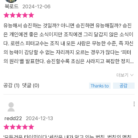
고, 청소부가 자기 일에 대해 가장 큰 긍지를 느낀다니 그 역시 인
로마태 효과며, 뜻은 '빈익빈부익부'다. 1960년대 저명한사회학
북로드
2024-12-06
않았다고 하는 것과 똑같은 이치인 것이다. 또 하나 시선을 끈 법
생의 역설이라 하겠습니다. p147에는 질투의 법칙이 나오는
자 로버트 머튼은 처음으로 빈익빈부익부 현상을마태 효과로 설
칙이 '뷰자데 이론'이다. 뷰자데? 데자뷰가 아니고? 처음 와 본 곳
데, 비록 테슬라의 교류가 에디슨의 직류를 이겼으나 미국이 유고
명했다. 승자독식의 사회에서 게임의 법칙은모두 승자가 결정하
인데 왠지 언젠가 와 본 것 같은 느낌이 드는 곳이 있을 때가 있
유능해서 승진하는 것일까? 아니면 승진하면 유능해질까? 승진
슬라비아 출신의 괴짜 천재를 질투하여 테슬라에 대해 정당한 명
게 되어 있다고 믿었다.사회 기강이 흐려지면 작은 사건들이 이어
다. 이런 때 우리는 '데자뷰'라는 말을 쓰지만 그 반대로 익숙하지
은 개인에겐 좋은 소식이지만 조직에겐 그리 달갑지 않은 소식이
예를 부여하지 않았다는 저자의 의미부여입니다. 교류가 직류
지다가 결정적으로큰 사건이 일어나는 것과 같다. 이것이 하인리
만 왠지 낯선 느낌이 드는 것을 '뷰자데 이론'이라고 한단다. 기존
다. 로렌스 피터교수는 조직 내 모든 사람은 무능한 수준, 즉 자신
에 대해 이겼음은 역사적 팩트입니다만, 그 이후에 공산권 출
히의 법칙이다.유리창이 깨진 자동차는 배터리와 타이어를 빼 가
의 익숙한 것들도 낯선 시선으로 바라보면 무한의 상상력과 아이
의 능력이 감당할 수 없는 자리까지 오르는 경우가 많다는 ‘피터
신 천재에 대한 질투가 끼어들어 테슬라가 묻혔다는 견해는 저로
고, 사방에낙서하고, 돌을 던져 거의 고철 상태가 되어 있었다.두
디어가 나온다고 하는데 성공하기는 틀린 모양이다. 익숙한 것을
의 원리’를 발표한다. 승진할수록 초심은 사라지고 복잡한 정치적
서는 처음 듣는 바입니다. 커런트 워는 19세기 후반의 일이고, 유
자동차는 유리창이 조금 깨진 것밖에 다른 점이 없었는데도 그런
낯설게 본다는 게 어디 쉬운 일일까 싶어서. 마지막으로 '가이아
이해관계에 몰두하여 원래목적을 잃고 무능해진다는 것이다. 하
고에 공산 정부가 들어선 건 아무리 이르게 잡아도 1940년대 초
차이가 난 것이다. 여기서 '깨진 유리창 법칙'이나온다. 일단 금이
더보기
이론'을 보면서 작금의 지구에 찾아온 이상기후 현상을 생각하게
지만 지위가 높아질수록 이해관계로 얽힌 상황을 잘 풀어나가는
입니다. 아무튼 질투의 법칙에 대해 그런 식의 해석을 시도하
간 유리창은 전체가 쉽게 망가진다는이야기다.대수의 법칙을 알
공감 (
1
)
댓글 (0)
된다. 지구는 스스로 생존에 적합한 환경을 만들어가는 능력이 있
능력이 필요하다. 이를 ‘공통분모의 법칙’이라 하는데 전문적인
며 테슬라와 에디슨의 대립을 이에 적용하는 저자의 견해는 매
기 쉽게 요약하면, '충분히 많은 횟수로시행하면 그 최종 결과의
다는 말에 백퍼센트 공감할 수 밖에 없는 이유다. 어느 학자가 지
능력보다는 전체를 보는 안목과 조직 간의 이해관계를 조장하는
우 흥미롭습니다. 세상 모든 것이 그자리에 머물지 않고 끝없
분포 예상에 정밀도는 개별적일때 모호하던 예상과는 달리 상당
구의 멸망이 아니라 인류의 멸망이라고 말했듯이 인류만으로 이
능력이다. 기술적 전문성이 높다고 뛰어난 결정을 내리기는 쉽지
메뉴
이 변천의 과정을 겪는다는 이치는 서양에서는 헤겔이 변증법
수준 높아진다'는 것이다.게다가 이 정밀도는 개별 현상이나 소수
지구가 돌아가는 것은 아닐 터다.​ ‘하인리히 법칙’, ‘깨진 유리창
않다. 관료조직의 무능은 위계에 따른 승진이 대부분이다. 즉, 무
redd22
2024-12-13
을 정립하면서 보편적으로 받아들이게 되었으나, 동양에서는 공
현상일 때보다믿을 수 없을 만큼 수준이 높다.가면 파티에는 자기
법칙’, ‘나비 효과’, ‘피그말리온 효과’, ‘우물의 법칙’, ‘후광 효과’,
능한 지도자들이 조직을 장악할 가능성이 많다는 것을 의미한다.
자의 시대보다도 훨씬 전에 이미 <주역>이라는 경전이 저술되
존재를 알리지 않고 욕망을 마음껏발산하려는 의도가 숨어 있다.
‘풍선 효과’, ‘펭귄 효과’, ‘밴드왜건 효과’, ‘폰지 게임과 로의 법칙’,
모든 사물과 현상에는 원인과 결과 사이에 내재하는 보편적이고
어 신비스럽게 해석되고 존중되어 왔습니다. p210을 보면 저자
이럴 때 사람은 평소에는도저히 할 수 없었던 행위를 태연하게 한
'모든것은 타이밍이다.'세상은 내가 알고 있는 법칙, 법칙의 명칭