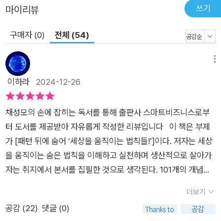
쓰기
마이리뷰
구매자 (0)
전체 (54)
메뉴
이하라
2024-12-26
채성모의 손에 잡히는 독서를 통해 출판사 스마트비즈니스로부
터 도서를 제공받아 자유롭게 작성한 리뷰입니다 이 책은 부제
가 [패턴 뒤에 숨어 ‘세상을 움직이는 법칙들!’]이다. 저자는 세상
을 움직이는 숨은 법칙을 이해하고 실천하며 생산적으로 살아가
자는 취지에서 본서를 집필한 것으로 생각된다. 101개의 개념으
로 나누어 법칙들이 나열되지만 [당신의 성공을 위한 ‘실천적 교
더보기
양!’]과 [살아가는 데 힘이 되는 ‘생산적 교양!’]으로 각 10개씩 분
공감 (
22
)
댓글 (0)
류해서 순환하기 때문이다. 실천과 생산을 강조하는 까닭은 바로