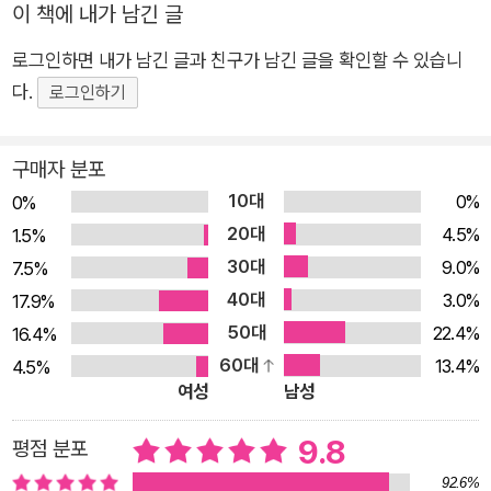
이 책에 내가 남긴 글
것이고, 지식은 나는 것이다. 법칙은 상식, 교양, 지식 이 모든 것
로그인하면 내가 남긴 글과 친구가 남긴 글을 확인할 수 있습니
을 아우른다. 인생을 살면서, 아래와 같은 의문을 품은 사람이라
다.
면 반드시 이 책을 읽어라! ‘나는 하는 일마다 실패하는데, 왜 저
로그인하기
사람은 하는 일마다 성공할까?’ ‘이 세상을 살아가면서 영리하고
똑똑한 사람들이 쳐놓은 덫과 함정에 빠지지 않는 행운을 어디에
구매자 분포
서 구할까?’ ‘지금 세상은 어떻게 움직이고 그런 세상을 지배하는
10대
0%
0%
법칙들은 어떻게 발전되었는가?’ ‘성공한 사람들이 이미 알고, 남
20대
4.5%
1.5%
모르게 쓰고 있는 성공 방정식은 무엇일까?’ 세상을 지배하는 법
30대
9.0%
7.5%
칙, ‘총망라!’ 세상을 보는 ‘당신의 눈이 달라진다!’ 더 많은 선택과
40대
3.0%
17.9%
여유로움을 위해 세상 읽기 시크릿, 세상을 ‘지배하는 법칙’을 선
50대
22.4%
16.4%
물하라! 어느 분야든 깊이 공부하면 법칙, 즉 ‘모든 사물과 현상의
60대
13.4%
4.5%
원인과 결과 사이에 내재하는 보편적, 필연적인 불변의 관계’가
여성
남성
보인다고 한다. 한의학을 공부한 사람들은 사람의 걸음걸이만 보
고도 그 사람이 앓고 있는 병을 거의 진단할 수 있고, 구두 수선공
9.8
평점 분포
들은 구두가 닳은 모양만 보고도 그 사람의 성격과 체질을 알 수
92.6%