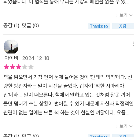
되었습니다. 이 법칙을 통해 우리는 세상의 패턴을 읽을 수 있
있게 된다.​『세상 읽기 시크릿, 법칙 101』은 새로운 사고의 틀을
문이다. 혹시나 다음과 같은 생각을 하는 사람들이 있다면 이 좋
고, 세상의 추세에 현명하고 체계적으로 대응할 수 있으며, 나아
제공하고, 우리가 일상 속에서 마주치는 문제와 기회들을 더 명확
은 책이 필요하리라 믿는다.‘나는 하는 일마다 실패하는데, 왜 저
더보기
가 내 삶을 긍정적이고 보람차게 가꿔 갈 수 있습니다. (*출판사
히 이해할 수 있도록 돕는다. ​​세상을 움직이는 법칙들을 알고 나
사람은 하는 일마다 성공할까?’‘이 세상을 살아가면서 영리하고
공감 (
1
)
댓글 (0)
에서 제공한 도서를 읽고 솔직하게, 주관적으로 작성한 후기입니
면, 우리는 더 나은 선택과 방향을 설정할 수 있는 힘을 얻게 될
똑똑한 사람들이 쳐놓은 덫과 함정에 빠지지 않는 행운을 어디에
다) p65의 014번에는 "피터의 원리"라는 게 나옵니다. 그 바
것이다.​​이 책은 생산적이고 실천적인 교양의 본질을 탐구하고 싶
서 구할까?’‘지금 세상은 어떻게 움직이고 그런 세상을 지배하는
로 앞에는 파킨슨의 법칙이 잠시 언급되었는데, 이는 한계수확 체
메뉴
은 사람들에게 도움을 줄 것이다.
법칙들은 어떻게 발전되었는가?’‘성공한 사람들이 이미 알고, 남
감의 법칙과 함께 조직이 그저 크기만 할 뿐 효율성을 결여하
아이비
2024-12-18
모르게 쓰고 있는 성공 방정식은 무엇일까?’이 책에는 바로 세상
고 최적화되지 못했을 때 어떤 부작용이 일어나는지 잘 말해 줍니
을 움직이는 법칙인 하인리히, 깨진 유리창, 란체스터, 프랙탈, 트
다. 자신의 능력으로 감당할 수 없는 자리까지 기어이 꾸역꾸
리즈, 퀀텀 점프……을 제시하고 설명함으로, 세상의 패턴을 읽도
책을 읽으면서 가장 먼저 눈에 들어온 것이 '단테의 법칙'이다. 선
역 올라가고야 만다는 게 저 원리의 내용인데, 저자도 말하듯
로 제시하고 있다! 우리의 성공을 위한 ‘실천적 교양!’이며, 우리
량한 방관자라는 말이 시선을 끌었다. 갑자기 '착한 사마리아
이 이는 조직의 병리적인(pathological) 현상을 지적하기 위함
가 살아가는 데 힘이 되는 ‘생산적 교양!’이라 할 수 있다.이 세상
인'이라는 말이 떠오른다. 책에서 말하고 있는 것처럼 잘못 끼어
입니다. 저자는, 위로 올라갈수록 다양한 개성들을 조율하고 조정
모든 일에는 보이지 않는 법칙이 숨어 있다 할 수 있다.자연 현상
들면 덤터기 쓰는 상황이 벌어질 수 있기 때문에 자신과 직접적인
하는 능력이 훨씬 중요한데, 맥아더 같은 이는 비록 본인의 능력
이든 사회 현상이든, 이 세상은 끊임없는 움직임과 변화 속에 존
관련이 없는 일에는 모른 척 하는 것이 현실인 까닭이다. 요즘처
이 뛰어났을망정 지나치게 독선적인 인물됨이었으므로 후배였
재하며 거기에는 어떠한 일정한 패턴이 있다. 매일 해가 뜨고, 강
럼 시국이 시끄러울 때 아무런 말도 안하고 살면 그것은 방관자일
던 아이젠하워보다 부족했던 리더임이 명백하다고 단언합니
더보기
물은 위에서 아래로 흐르고, 기온이 따뜻해지면 얼음이 녹으며,
까? 모두가 네 편, 내 편을 강조하는 시대를 살면서 중용을 지킨
다. p85의 020번 법칙을 보면 문명사학자 토인비가 정립한 하나
공감 (
1
)
댓글 (0)