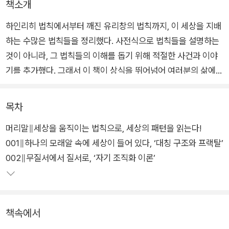
책소개
하인리히 법칙에서부터 깨진 유리창의 법칙까지, 이 세상을 지배
하는 수많은 법칙들을 정리했다. 사전식으로 법칙들을 설명하는
것이 아니라, 그 법칙들의 이해를 돕기 위해 적절한 사건과 이야
기를 추가했다. 그래서 이 책이 상식을 뛰어넘어 여러분의 삶에
현실적으로 도움되는 ‘실천적 교양’으로 읽힌다.
목차
먼저 여기서 원리와 법칙을 정리하고 넘어가기로 하자. 법칙이란
머리말∥세상을 움직이는 법칙으로, 세상의 패턴을 읽는다!
특정 현상을 설명할 수 있는 검증된 이론이며, 하나의 근본적인
001∥하나의 모래알 속에 세상이 들어 있다, ‘대칭 구조와 프랙탈’
이치나 원리를 다른 분야에 적용할 수 있도록 일반화시킨 설명이
002∥무질서에서 질서로, ‘자기 조직화 이론’
다. 사과나무에서 땅으로 사과가 떨어지는 것은 만유인력의 법칙
이 작용하기 때문이며, 만유인력의 원리는 모든 사물이 자체의 질
량과 비례하여 다른 사물들을 끌어당기는 힘을 가지고 있기 때문
이다. 즉 모든 법칙 뒤에는 어떤 원리가 존재하고 있는 것이다.
책속에서