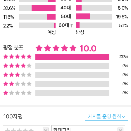
못지않게 큰 몫을 했다. 이렇듯 야구장 간식을 고르며 가볍게 시
40대
8.0%
32.6%
작한 이야기는 스칸듐이라는 낯선 원소 이름을 불러내고, 여러 가
50대
19.6%
11.6%
지 금속을 섞어 만드는 합금이라는 재료에 관해 알려 주며, 러시
60대
5.1%
2.2%
아-우크라이나 전쟁을 이야기하다가 주기율표의 발전사를 논하
여성
남성
는 데까지 이어진다. 책장을 넘길 때마다 원소에 관련된 이야기가
꼬리에 꼬리를 물고 자연스럽게 이어지는데, 그 속에는 과학 지식
10.0
평점 분포
뿐 아니라 역사, 시사, 경제, 대중문화와 우리네 인생살이까지 세
100%
상만사 온갖 이야기가 다 녹아 있다. 바로 이것이 과학 지식으로
0%
무장한 이야기꾼 곽재식 작가만의 스타일이다. 없던 호기심도 생
0%
기게 만들고, 생긴 호기심은 쉽고 재밌게 풀어 주는 곽재식 작가
0%
의 특기가 이 책 《출출할 땐, 주기율표》에 유감없이 발휘되었다.
0%
스칸듐, 바나듐, 스트론튬, 이트륨, 지르코늄 등 평소에 이름을 들
어볼 기회조차 많지 않은 생소한 원소들을 독자들이 조금이라도
가깝게 느낄 수 있도록, 저자는 모든 원소를 우리가 먹는 음식과
100자평
게시물 운영 원칙
관계 지어 이야기를 풀어 간다. 그래서일까, 책을 읽다 보면 마치
스무 가지 원소와 갖은 재료로 맛깔나게 차린 큰상을 대접받은 기
카테고리