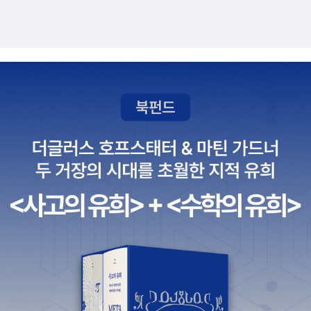
사적으로 살펴보면,고려 시대에 유물로 손꼽는 고려청자는 중국
리 삶 속에서 실제로 작용하는 물질이라는 것을 실감할 수 있었
의 유약보다 고려의 유약에 망가니즈가 더 많이 들어 있어더 아름
다. 주기율표 1~20번인 원소는 전작인 ‘휴가갈 땐 주기율표’에
다운 빛깔을 낼 수 있었어요.현대에는 전지를 만드는 데도 망가니
서 다루고 있다는데 앞으로 시리즈로 나오면 좋을 것 같다. 40
즈가 사용되고 있어요.또 어디에 쓰일까요?초콜릿을 조심하길 ~
번 이후의 원소들은 또 어떤 이야기를 품고 있을지, 인공적으
~​Ni 니켈 원소번호 28번현미 속에도 초콜릿의 재료인 카카오 속
로 만들어진 원소들은 어떻게 만들어져서 어디에 활용되고 있을
에도 들어있는 니켈.이 니켈에 알레르기 반응을 일으키는 사람들
지 궁금하다. 작디 작은 원소에 대해 알아가면서 나를 둘러싼 세
도 있는데요니켈은 우리의 위 속에 있는 헬리코박터균이 니켈 원
계가 더욱 넓어지고 깊어진다.
자가 들어 있는 효소를 사용해 위장병을 일으키기도 하고흙 속에
사는 미생물에 니켈이 많이 들어 있게 되면 많이 있다면 농사를
망칠 수도 있다고 해요.니켈이라는 원소 이름은 과거 독일 사람
들이 악마라는 뜻으로 쓰던 말에서 따온 이름으로 독일 광부가 구
리를 캐다 몸이 아프거나 목숨을 빼앗겼다는 생각에서구리와 새
로운 물질을 일컬어 쿠퍼 니켈 (구리 악마)라고 부르면서 니켈이
악마라는 말로 쓰였다고 해요.구리와 니켈을 섞은 금속 백동, 금
과 니켈을 섞은 금속 화이트 골드.니켈은 철을 만들 때 성질을 좋
게 하려고 조금 섞어 놓는 용도로도 쓰이는데철에 크로뮴을 섞으