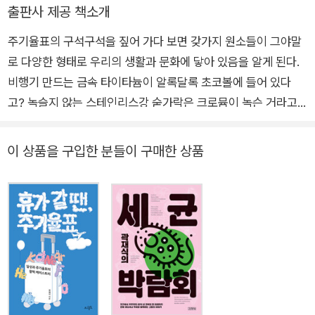
이 결합된 논픽션 <한국 괴물 백과>, <지구는 괜찮아, 우리가 문
여 오염수가 산더미처럼 쌓이게 되었다.
출판사 제공 책소개
제지>, <휴가 갈 땐, 주기율표> 등을 썼다. 2000년대 초반부터
후쿠시마 사고 이후, 한국을 비롯한 세계 여러 나라의 원자력 기
주기율표의 구석구석을 짚어 가다 보면 갖가지 원소들이 그야말
영화에 관한 글을 공개해 왔으며, 그중에서 SF 영화와 특이한 옛
술을 연구하는 과학자들은 만약의 경우 원자로 안에서 이렇게 수
로 다양한 형태로 우리의 생활과 문화에 닿아 있음을 알게 된다.
영화, 한국 영화의 고전과 TV 시리즈에 관한 글이 널리 알려지면
소가 생기기 시작하면 어떻게 해야 할지를 전보다 더 치밀하게 연
비행기 만드는 금속 타이타늄이 알록달록 초코볼에 들어 있다
서 한국 영상 자료원 유튜브 채널과 정기 간행물 기고를 통해서도
구하게 되었다. 맹물로 가는 자동차, 청정에너지 수소, 신비의 촉
고? 녹슬지 않는 스테인리스강 숟가락은 크로뮴이 녹슨 거라고?
대중과 만나 왔다. 신문과 방송에서 과학 지식으로 사회 현상을
매 기술은 이렇게 무서운 사고와도 멀지 않은 곳에 있다. 과학의
아이언맨이 더 강해지는 데 필요한 건 어쩌면 망가니즈? 어느 날
해석하는 필진 및 패널로도 활약하고 있다.
원리는 사람이 어떻게 이용하는가에 따라 달라지는, 선과 악의 양
밤 문득 울적한 마음에 잠기는 게 아연 때문이라면? 성종 임금이
이 상품을 구입한 분들이 구매한 상품
쪽에 동시에 걸쳐 있는 것이 많다. - <40 지르코늄: 과자 봉지를
폐비 윤씨를 내친 이유가 정말로 비소 때문이었을까? 셀레늄이
뜯으며> 중에서
든 건강보조식품을 먹으면 노화를 늦출 수 있을까? 과학, 역사,
시사, 경제, 대중문화까지 아우른 갖은 재료와 스무 가지 원소를
맛깔나게 버무려 담아낸 지식 한상차림! 야구장에서 먹을 간식을
고르다가 원자 번호 21번 스칸듐이라는 원소를 떠올린다. 야구장
을 환하게 밝히는 조명을 만드는 데 스칸듐이 사용된다고 한다.
또 연습용 야구방망이 중에는 스칸듐을 이용해 만든 금속제 방망
이도 있다고 한다. 그런가 하면 한국에서 야구방망이 만드는 데