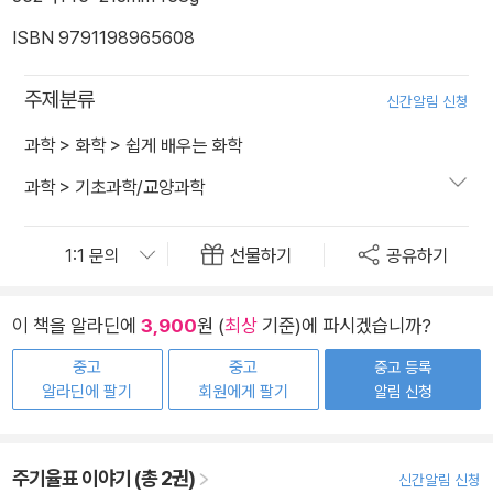
ISBN 9791198965608
주제분류
신간알림 신청
과학
>
화학
>
쉽게 배우는 화학
과학
>
기초과학/교양과학
선물하기
공유하기
이 책을 알라딘에
3,900
원 (
최상
기준)에 파시겠습니까?
중고
중고
중고 등록
알라딘에 팔기
회원에게 팔기
알림 신청
주기율표 이야기 (총 2권)
신간알림 신청