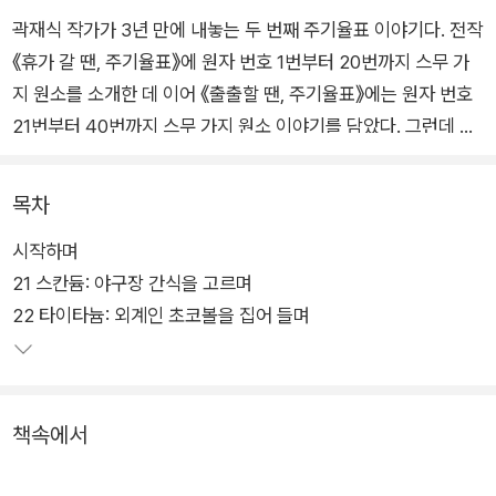
곽재식 작가가 3년 만에 내놓는 두 번째 주기율표 이야기다. 전작
《휴가 갈 땐, 주기율표》에 원자 번호 1번부터 20번까지 스무 가
지 원소를 소개한 데 이어 《출출할 땐, 주기율표》에는 원자 번호
21번부터 40번까지 스무 가지 원소 이야기를 담았다. 그런데 많
은 사람에게 1번부터 20번까지의 원소는 학창시절에 학교에서
외우라고 해서 이름이라도 친숙한 편이지만, 21번부터는 살펴볼
목차
기회조차 많지 않았던 탓에 이름마저 낯선 것들이 대부분이다. 그
시작하며
래서 저자는 생소한 원소들을 조금이라도 가깝게 느낄 수 있도록
21 스칸듐: 야구장 간식을 고르며
모든 원소를 우리가 먹는 음식과 관계 지어 이야기를 풀어 간다.
22 타이타늄: 외계인 초코볼을 집어 들며
‘먹고사는 일에 닿아 있는 금속 열전’이라는 부제에서 짐작할 수
있듯, 이번에 다룬 원소 가운데는 금속이 많다. 금속이라고 하면
언뜻 날카롭고 딱딱한 쇠붙이가 떠오르는데, 그런 금속이 우리가
책속에서
먹는 음식과 무슨 상관이 있을까? 철분을 많이 먹으라고 하는 의
사를 볼 수 있고, 아연이 든 영양제가 시중에 팔리는 것처럼, 알고