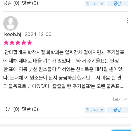
>21번부터 40번까지 원소들은 어떤 게 있을까요?학창 시절 20
공감 (
0
)
댓글 (0)
의 과학,역사,시사,경제,대중문화까지잘 버무러져 한상차림으로
번까지는 줄줄 외웠는데 그 이후로는 생각이 가물가물하지요?<
소개되어 있다.역시 저는 역사 쪽의 이야기부터 눈에 들어 오고지
출출할 땐, 주기율표> 차 례21. Sc 스칸듐 (야구장 간식
난 11월 달에 4번의 김밥을 싸서 그 원소들이재밌었습니다.♡이
메뉴
을 고르며)22. Ti 타이타늄 (외계인 초코볼을 집어 들며)23. V
책은 원소 관련 배경 이야기부터 시작되는데재밌게 읽다보면 어
koob.hj
2024-12-06
바나듐 (생수 맛을 음미하며)24. Cr 크로뮴 (쌀밥을 한술 뜨며)2
느새 원소의 주기능 이야기에들어가 있는 나를 발견하게 된다.자
5. Mn 망가니즈 (깻잎나물을 무치며)26. Fe 철 (도다리쑥국을
연스럽게 이어진다!♡곶감 사건을 생각하며33번 As비소!역사 속
기다리며)27. Co 코발트 (김밥을 말며)28. Ni 니켈 (초콜릿을 조
안타깝게도 학창시절 화학과는 일찌감치 멀어지면서 주기율표
관련 인물 누가 생각나나요?[조선왕조실록]기록에 성종 임금은
심하길)29. Cu 구리 (꽃게를 손질하며)30. Zn 아연 (굴전을 부
에 대해 제대로 배울 기회가 없었다. 그래서 주기율표는 단정
폐비윤씨가 비상과 감을 갖고 있었던 이유가 자신을 해치려는 생
치며)31. Ga 갈륨 (쌈 채소를 씻으며)32. Ge 저마늄 (도라지무
한 표에 이름 낯선 원소들이 적혀있는 신비로운 대상일 뿐이었
각을품었기 때문이라고 주장했다라고 쓰여 있습니다.폐비윤씨의
침을 먹으며)33. As 비소 (곶감 사건을 생각하며)34. Se 셀레늄
다. 도대체 이 원소들이 뭔지 궁금하긴 했지만 그저 마음 한 켠
아들은 누구냐하면 조선 시대 역사에서 가장 난폭한 임금인연산
(조기를 구우며)35. Br 브로민 (어묵탕을 끓이며)36. Kr 크립톤
의 물음표로 남아있었다. '출출할 땐 주기율표'는 오랜 물음표
군이죠.비상과 비소는 무슨 관계?바로 비상이 사람에게 독이 되
(포장마차 앞에 서서)37. Rb 루비듐 (곰취나물과 밥을 비비며)3
에 대한 해답을 주는 책이었다. 곽재식 작가는 철, 구리, 아연처
는 가장 핵심적인 이유는비소라는 원소 때문이다.비소관련해서
더보기
8. Sr 스트론듐 (솜사탕을 건네주며)39. Y 이트륨 (양배추를 썰
럼 익숙한 원소부터 스칸듐, 브로민, 이트륨 등 처음 듣는 원소까
또 다른 역사이야기!나폴레옹이 전쟁에서 져서 세인트헬레나섬
공감 (
0
)
댓글 (0)
며)40. Zr 지르코늄 (과자 봉지를 뜯으며) 제목도 너무 재미나게
지, 주기율표 21번부터 40번에 위치한 20개의 원소가 이 세상
에서 갇혀 사망했을 때...나폴레옹의 머리카락을 분석한 결과 비
적혀 있는 원소들~~화학을 사랑하는 괴물 작가라는 별칭이 너
에 어떤 식으로 존재하고, 우리가 어떻게 이를 활용하고 있는지
소 성분이 발견됐는데그 당시 벽을 칠하는 용도를 비롯해잡다한
무도 어울리는 곽재식 교수님.원소 하나하나를 어떻게 접근했을
를 보통 사람의 눈높이에서 쉽게 설명해 준다. 특히 이 책은 제목