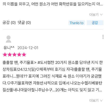
내용이 결코 겉핥기식인 것도 아니다. 조금은 난이도 있는 내용들
의 이름을 외우고, 어떤 원소가 어떤 화학반응을 일으키는지 아이
이 알아가는 지적 성취감도 함께 주고 있었다. 화학을 알면 일상
덕분에 새롭게 원소에 관심을 가지게 되었는데요원소는 알면 알
더보기
이 예사롭지 않다. 그 흥미로운 연장선으로 추천하고 싶은 과학책
수록 신기하고 재밌는 거 같아요.불꽃 축제가 열릴 때 노랑, 빨
공감 (
0
)
댓글 (0)
이다. _코발트블루라고 하면 어쩐지 이국적인 패션 용어인 것
강, 보라, 파랑, 초록 등의 아름다운 불꽃들이 나트륨, 스트로듐과
같고, 청화백자라고 하면 오래 묵은 유물 같지만, 알고 보면 코발
리튬, 루비듐과 칼륨, 구리와 붕소 등의 원소들이 내는 불꽃인 걸
트를 활용해서 만든 같은 파란색에서 나온 말이다._p129 _재미
어렸을 땐 왜 관심이 없었는지......원소.알면 재밌고 모르면 어려
메뉴
있게도 흑미에는 일반 쌀보다 망가니즈가 5배나 많이 들었다고
운 단어.재밌게 접근하려면 어떻게 하는 게 좋을까에 고민이 많았
유니^^
2024-12-01
한다. 망가니즈가 특히 많이 포함된 음식으로는 깻잎나물을 들었
던 제게화학은 재밌는 거라는 희망을 주던 책 <휴가 갈 땐, 주기
는데, 같은 무게의 쌀과 비료하면 망가니즈가 7배 넘게 들어 있다
율표>아이들이 재밌게 읽었던 '괴물 과학 수사대'의 저자이신 곽
출출할 땐, 주기율표> #도서협찬 20가지 원소를 담아낸 지식 한
고 한다._p86 _... 아주 적은 양의 니켈이 다른 원자들과 함께
재식 교수님께서 원소 하나하나가 어디에 어떻게 쓰이는지를 재
상차림표!24.12.1(일)♡제목부터 호기심 자극!출출할 땐, 주기율
조합되어 효소라는 물질을 이루고 있으면 생명의 활동에 꼭 필요
밌는 풀어 놓으신 '휴가 갈 땐 주기율표'는원소들이 어떤 역할을
표라니...뭔데?? 표지에 그려진 식재료 속 원소 이야기가 궁금했
한 놀라운 일을 해낸다. 대체로 씨앗 종류의 식품 속에는 다른 물
하고 어디에 쓰이는지를 쉽게 이해할 수 있어서 좋았답니다.원소
다.♡주기율표하면 자동반사적으로 입에서 나오는수헬리베붕탄
질보다 니켈이 조금 더 많이 들어 있다._p137
기호 1번(수소)에서 20번(칼슘)까지 다루는 '휴가 갈 땐 주기율
질산풀네나마알아철니주납수구...20개는 아직도 잊지 않고 기억
표'에 그 이후 원소가 없어아쉬웠는데.... 드디어 원소 21번부터 4
한다.맞는지도 모르겠다.그런데,원소이름을 대라고 하면?^^;♡
0번까지 원소들을 다루는 책이 나왔답니다.<출출할 땐 주기율표
더보기
이 책에는 21번 스칸듐에서 40번 지르코늄까지의20가지 원소