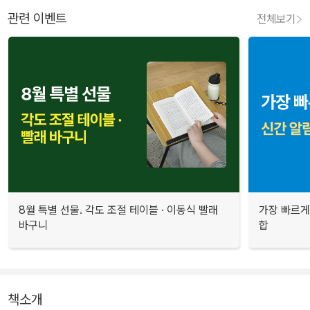
관련 이벤트
전체보기
8월 특별 선물. 각도 조절 테이블 · 이동식 빨래
가장 빠르게
바구니
합
책소개