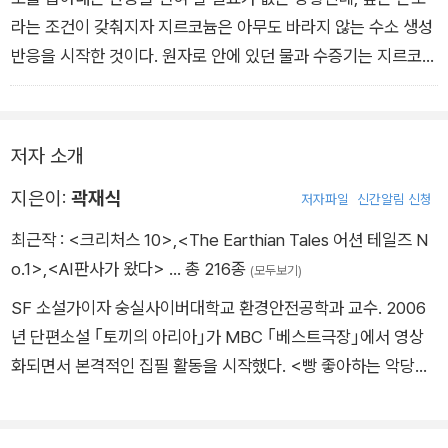
사람이 음식물 등으로 구리를 먹었을 때, 몸에서 필요한 만큼은
잘 반응하는 물질을 만들어서 사진을 만드는 데 활용했기 때문이
라는 조건이 갖춰지자 지르코늄은 아무도 바라지 않는 수소 생성
사용하고 나머지는 노폐물로 배출하는데, 체질 이상으로 구리가
다. 특히 은과 브로민을 이용해 만든 실버브로마이드, 즉 브로민
반응을 시작한 것이다. 원자로 안에 있던 물과 수증기는 지르코늄
몸의 엉뚱한 곳에 조금씩 쌓이다 보면 윌슨병이 된다. - <29 구
화은은 과거에 사진을 만들 때 굉장히 널리 사용하던 물질이다.
때문에 산소와 수소로 분해되기 시작했다. 연료가 필요한 상황에
리: 꽃게를 손질하며> 중에서
지금은 대부분 반도체를 이용하는 스마트폰 카메라, 디지털카메
서는 수소야말로 지구를 구할 깨끗한 물질이지만, 그런 것이 전혀
라로 사진을 찍어서 곧바로 화면으로 볼 수 있다. 하지만 과거에
필요 없는 원자로 내부에서 수소가 풀풀 피어오르면 이것은 골칫
저자 소개
는 사진 촬영용 필름에 사진이 담기게 하고, 그 필름에 담긴 사진
거리만 된다. 심지어 지르코늄은 물에서 수소를 뽑아내면서 열도
지은이:
곽재식
을 다시 종이에 나타내는 인화라는 과정을 거쳐야만 사진을 볼 수
내뿜기 때문에, 원자로 안의 온도는 더욱더 올라갔다.
저자파일
신간알림 신청
있었다. 이때 여러 가지 화학반응이 제대로 이루어져야만 깨끗하
평상시 안전을 위한 방어 판 같은 용도로 넣어 두었던 지르코늄이
최근작 :
<크리처스 10>
,
<The Earthian Tales 어션 테일즈 N
고 보기 좋은 사진이 나왔다.
이런 비상 상황에서 오히려 수소라는 불쏘시개를 잔뜩 만들어 낸
o.1>
,
<AI판사가 왔다>
… 총 216종
(모두보기)
그러다 보니 사진을 만드는 사람 중에 몇몇이 고급 사진을 만들
셈이다. 수소가 좋은 연료라는 말은 기본적으로 불이 잘 붙는 물
SF 소설가이자 숭실사이버대학교 환경안전공학과 교수. 2006
때 성능 좋은 특별한 브로마이드 물질을 사용했다는 사실을 자랑
질이라는 뜻이다. 결국, 수소는 불이 붙어 폭발을 일으켰다. 원자
년 단편소설 ｢토끼의 아리아｣가 MBC ｢베스트극장｣에서 영상
하게 되었다. 그러다가 나중에는 그냥 브로마이드라는 말 자체가
력발전소의 장비들이 박살 났고 걷잡을 수 없이 모든 것이 망가지
화되면서 본격적인 집필 활동을 시작했다. <빵 좋아하는 악당들
그런 좋은 물질을 사용해 만든 고급 사진이라는 뜻으로 얼렁뚱땅
기 시작했다. 얼마 후 원자로 안에 있던 방사성 물질들이 주변으
의 행성>, <가장 무서운 예언 사건>, <신라 공주 해적전>, <지
변해 버린 것이다. - <35 브로민: 어묵탕을 끓이며> 중에서
로 튀어나오게 되었다. 후쿠시마 원자력발전소 주변에서는 일반
상 최대의 내기> 등 다수의 소설을 발표했고, 또한 SF적 상상력
인이 살 수 없게 되었고, 어마어마한 양의 물에 방사성 물질이 섞