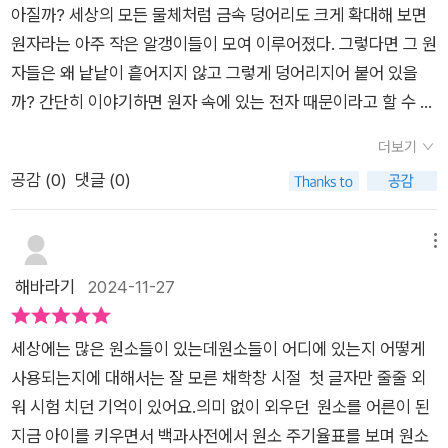
있었다. 화학을 공부하는 중고생들이 본다면 화학에 흥미를 많이
고르며, 외계인 초코볼을 집어 들며, 곰취나물과 밥을 비비며, 솜
느낄 수 있을 것 같다.
사탕을 건네주며, 양배추를 썰며, .... 깻잎나물을 무치며, 도다리
쑥국을 기다리며, 김밥을 말며, 초콜릿을 조심하길, 꽃게를 손질
하며, ... 곶감 사건을 생각하며, ... 포장마차 앞에 서서 등, 챕터 제
목들부터 저항감 없이 읽고 싶어진다. 무슨 내용일까 궁금해진다.
더보기
바로 이것이 곽재식 작가님의 힘이랄까! 초코볼이 나오는 뜬금
공감 (
0
)
댓글 (0)
없는 타이타늄... 과자에 넣은 타이타늄은 이산화타이타늄으로 색
깔을 선명하게 만드는 역할을 한다고 한다. 도다리쑥국은 철분을
메뉴
얻기 좋은 음식이고, 여기에서 이어지는 철 사업에 관한 내용, 비
해바라기
2024-11-27
타민B12가 품고 있는 코발트는 해조류에 많기도 하지만 배터리
의 원료로도 쓰인다고 한다. 종종 효소 속에서 발견되는 니켈.. 니
켈은 초콜릿의 재료인 카카오 속에도 많이 있는 편이고 헬리코박
세상에는 많은 원소들이 있는데원소들이 어디에 있는지 어떻게
터균 발견로 연결되는 내용, 최근 반도체 기술을 위해 강대국 사
사용되는지에 대해서는 잘 모른 채학창 시절 첫 글자만 줄줄 외
이에 경쟁이 심해지고 있다는 갈륨, ... 곶감과 비소에 관한 화학
워 시험 치던 기억이 있어요.의미 없이 외우던 원소를 어른이 된
적 이야기, 설탕의 시작 등등. 제목들이 가볍게 느껴진다고 해서
지금 아이를 키우면서 백과사전에서 원소 주기율표를 보며 원소