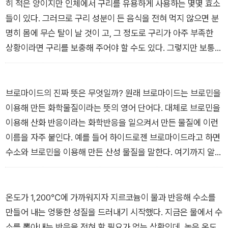
될 것이다. 이렇게 환경을 보호하면서 이익도 얻는 것을 나는 “꿩
억 년, 수십억 년 동안 이어진다. 그러면서 한 원소가 다른 원소와
히 적은 양이지만 인체에서 구리를 유용하게 사용하는 몇몇 효소
먹고 알 먹고 방법”이라고 부르는데, 바나듐은 바 로 꿩 먹고 알
합쳐지면서 새로운 원소들이 계속 만들어진다.
들이 있다. 그러므로 구리 성분이 든 음식을 전혀 먹지 않으면 분
먹고 방법 중에서도 대표로 내세울 만한 중요한 역할을 하고 있
그런데 여기에 단 한 가지 이상한 걸림돌 같은 현상이 있다. 그게
명히 몸에 무슨 탈이 날 것이 고, 그 정도로 구리가 아주 부족한
다. 우리가 산성비의 공포에서 벗어나게 된 데도 바나듐의 역할이
바로 철이다. 원소들이 뭉쳐서 새로운 원소들이 생겨나다가 철이
상황이라면 구리를 보충해 주어야 할 수도 있다. 그렇지만 보통은
작지 않았다. - <23 바나듐: 생수 맛을 음미하며> 중에서
만들어지면, 그때부터는 사정이 달라진다. 철은 거기에 무슨 다른
여러 음식에 들어 있는 아주 약간의 구리만으로도 사람 몸에 필요
원소를 억지로 갖다 붙여 핵융합을 일으키려 해도, 다른 원소들의
한 정도는 얼마든지 흡수할 수 있다. 간장게장처럼 구리가 많이
핵융합이 일어날 때만큼 열을 내뿜지 않는다. 도리어 주변을 더
든 편에 속하는 해산물을 어느 정도 먹으면 몸에 필요한 양을 더
브로마이드의 진짜 뜻은 무엇일까? 원래 브로마이드는 브로민을
차갑게 식힌다. 따라서 일단 철이 생겨나면, 핵융합으로 발생한
쉽게 채울 수도 있다.
이용해 만든 화학물질이라는 뜻의 영어 단어다. 대체로 브로민을
열이 연달아 핵융합을 일으키는 현상이 더는 이어지지 않는다. 다
하지만 구리 공장에서 나온 폐수 같은 것을 벌컥벌컥 마시거나 하
이용해 산화 반응이라는 화학반응을 일으켜서 만든 물질에 이런
시 말해 철은 별이 핵융합으로 빛을 내면서 여러 원소를 만드는
면 몸에 구리가 지나치게 많이 쌓여서 오히려 병이 든다. 특히 간
이름을 자주 붙인다. 예를 들어 하이드로젠 브로마이드라고 하면
과정에서 마지막으로 만들어지며 열의 연결 고리를 끊는 물질이
에 구리 성분이 많이 쌓이면 제 역할을 못 하게 돼서 몸 곳곳이 병
수소와 브로민을 이용해 만든 산성 물질을 말한다. 여기까지 알고
다. 별의 잿더미가 철이라고 말할 수도 있다. - <26 철: 도다리쑥
드는 사례도 알려져 있다. 한국인에게 가끔 나타나는 사례로는 윌
나면 무엇인가 이상하다는 생각이 들 것이다. 브로마이드를 준다
국을 기다리며> 중에서
슨병이 있다. 희소병이기는 하지만 간에 나타나는 질환 중에서는
고 하는 잡지를 샀을 때 브로민으로 만든 화학물질이 담긴 약병을
다른 나라 사람들보다 한국인에게 사례가 많은 편이어서, 한국인
주는 것은 아니지 않은가? 왜 이런 말을 커다란 연예인 사진이라
온도가 1,200℃에 가까워지자 지르코늄이 물과 반응해 수소를
수만 명당 한 사람 정도는 이 병이 있다고 한다. 윌슨병은 유전성
는 뜻으로 쓰게 된 걸까?
만들어 내는 엉뚱한 성질을 드러내기 시작했다. 지금은 물에서 수
질병으로, 타고난 체질이 구리를 제대로 처리하지 못해서 생긴다.
그 까닭은 브로민이 화학반응을 잘 일으키는 성질을 이용해 빛에
소를 뽑아내는 반응을 전혀 할 필요가 없는 상황인데, 높은 온도