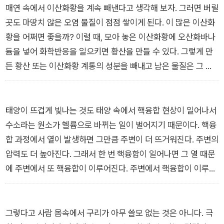
보면 어떤 금속 원소들은 정말로 음식의 중요한 성분이다. 그래서
매연 속에서 이산화황을 계속 빼낸다고 생각해 보자. 그러면 버릴
저자는 그것을 왜 먹는지, 먹으면 몸속에서 무슨 일이 일어나는지
곳도 마땅치 않은 오염 물질이 점점 쌓이게 된다. 이 많은 이산화
긴 이야기를 들려주기도 한다.
황을 어쩌면 좋을까? 이럴 때, 모아 놓은 이산화황에 오산화바나
듐을 넣어 화학반응을 일으키면 황산을 만들 수 있다. 그렇게 만
그런가 하면 음식을 만들 때 사용하는 도구나 장비에 꼭 필요한
든 황산 또는 이산화황 계통의 성분을 빼내고 남은 물질은 그 물
원소들도 있고, 가끔은 특정 원소 때문에 어떤 음식이 피해를 보
질이 필요한 곳에 돈을 받고 팔 수 있다. 다시 말해, 공기 오염을
는 일도 있었던 만큼 그런 이야기들도 모아 담았다. 공학박사이자
막기 위해 억지로 제거해야 했던 골칫거리이자 비용일 뿐이었던
소설가인 저자는 과학 지식뿐 아니라 역사, 시사, 경제, 대중문화
이산화황을 오산화바나듐을 이용해 가치 있는 제품으로 바꾸어
태양이 뜨겁게 빛나는 것도 태양 속에서 핵융합 현상이 일어나서
까지 종횡무진 누비며 원소 이야기를 맛깔나게 풀어 놓는다. 그
수익을 낼 수 있다는 이야기다.
수소라는 원소가 헬륨으로 바뀌는 일이 벌어지기 때문이다. 핵융
이야기를 따라가다 보면 갖가지 원소들이 그야말로 다양한 형태
나는 환경 오염을 막기 위해 지구를 사랑하는 마음이나 착한 일을
합 과정에서 열이 발생하면 그만큼 주변이 더 뜨거워진다. 주변의
로 우리가 먹고사는 일에 닿아 있음을 알게 된다.
해야 한다는 의무감을 강조하는 것 못지않게 환경 보호를 위한 조
압력도 더 높아진다. 그래서 한 번 핵융합이 일어나면 그 열 때문
치가 이득으로 연결되는 길을 찾는 것도 대단히 중요하다고 생각
에 주변에서 또 핵융합이 이루어진다. 주변에서 핵융합이 이루어
한다. 오산화바나듐을 사용하는 기술처럼 환경 보호 활동을 이득
지면 거기에서 또 그만큼 열이 발생할 것이다. 그러면 그 때문에
과 연결해 놓으면 그때부터는 정부에서 강제로 시키고 단속하지
다시 그 주위에서 핵융합이 이루어진다. 이렇게 해서 핵융합은 한
않아도 사람들이 이익을 얻기 위해 스스로 나서서 그 일을 하게
번 일어나면 계속해서 이어질 수 있다. 별 속에서는 이런 일이 수
그렇다고 사람 몸속에서 구리가 아무 쓸모 없는 것은 아니다. 극