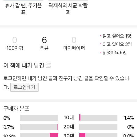
사용하는 스칸듐으로 구소련에서는 전투기를 만들었다고 한다.
휴가 갈 땐, 주기율
곽재식의 세균 박람
표
회
물론 현대 기술로 개발된 신형 전투기와 비교하면 소련 전투기는
성능이 떨어진다. 그런데 바로 그 스칸듐 합금 전투기가 세월을
뛰어넘고 성능을 초월하여 놀라운 성과를 보여 주며 세계를 떠들
읽고 싶어요 1명
0
6
0
썩하게 만든 적이 있다. 바로 러시아-우크라이나 전쟁에 등장한
읽고 있어요 3명
100자평
리뷰
마이페이퍼
‘키이우의 유령’ 이야기다. 우크라이나의 수도 키이우 상공에 러
읽었어요 6명
시아 공군의 전투기들이 떼로 몰려온 전쟁 발발 직후, 우크라이나
이 책에 내가 남긴 글
군의 MiG-29 전투기 한 대가 뛰어난 조종 실력으로 러시아 공군
의 첨단 전투기 사이를 묘기 부리듯 움직이며 싸움을 벌인다. 너
로그인하면 내가 남긴 글과 친구가 남긴 글을 확인할 수 있습니
무나 불리한 상황에서 그 전투기 한 대가 러시아 전투기 여섯 대
다.
로그인하기
를 격추했다는 놀라운 기록이 언급되기 시작하고, 누구인지 알 수
없는 그 조종사를 가리키는 별명, 키이우의 유령이라는 말이 생겼
구매자 분포
다. 키이우의 유령이 누구인지 정확하게 밝혀진 바는 없지만, 그
10대
1.4%
0%
이야기는 우크라이나 국민과 전 세계 사람들에게 우크라이나가
20대
0%
0.7%
쉽게 무너지지 않는다는 생각을 심어 주는 데 군사력이나 경제력
30대
8.0%
10.9%