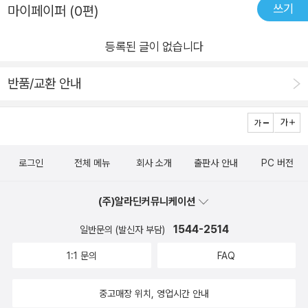
약에 비소가 든 성분을 남용했기에아마도 그런 환경에서 비소를
쓰기
마이페이퍼 (0편)
지 읽기 전부터 너무 궁금했답니다.책은 역사와 시사, 경제 그리
에 걸맞게 원소와 일상 속에서 쉽게 접하는 음식들을 매칭해서 내
들이마시는 것만으로머리카락에 비소가 조금 쌓일 수 있다는 의
고 과학까지 두루 아우르는 내용으로 엮어뒀는데읽다 보면 우리
용을 전개하는데 별 생각 없이 먹고 마시던 음식들이 달라 보인
견도 있다고 합니다.♡비타민B12는 고기가 아니면 여간해서는
등록된 글이 없습니다
의 생활과 문화가 원소와 다양하게 연결되어 있다는 걸 새삼 알게
다. 생수, 깻잎무침, 쌀밥, 초콜릿 등 평범한 음식에서 시작해 역
보충하기가 쉽지 않은 비타민입니다.그런데 한국인들은 고기를
된답니다.책 속 예시를 몇 개 살펴보면,깻잎나물을 무치며~~​Mn
사, 경제, 문화 등 사방팔방으로 확장되는 이야기를 읽자면 눈
반품/교환 안내
별로 먹지 않아도 비타민B12 부족 증상을덜 겪을 것으로 추청되
망가니즈 원소 번호 25번조선 시대 '용재총화'에는 귀신이 산다
에 보이지도 않는 원소가 세상에 얼마나 거대한 영향을 미치고 있
는 이유가,바로김,미역,다시마등은 해조류를 많이 먹어서비타민
는 우물을 매워 버렸더니 소가 우는 것 같은 소리가 나더라는내용
는지 새삼 느끼게 된다. 개인적으로 바나듐 이야기가 인상깊었는
B12가 충족이 된다고 하네요!♡전 이 책을 통해 Co와 As의 지식
이 있다는데 흔히들 물속에 금속 원소가 녹아드는 일이 종종 있어
데, 역사 속 강력한 철제무기에서 인공 뼈, 배터리부터 혈당조
한상차림을 잘 먹었습니다!우리 초등고학년 과학러버 중 특히 화
이를 마신 사람들에게서 금속 중독 증상이 나타나곤 했다고 해요.
절 기능, 동식물의 아름다운 색깔 등 무궁무진한 가능성을 가
학 좋아하는 친구들부터 성인까지 한상차린 주기율표 식단에서
로그인
전체 메뉴
회사 소개
출판사 안내
PC 버전
망가니즈 중독은 몸의 움직임이 느려지고 걸음걸이가 불안정해
진 원소이기 때문이다. 하지만 무엇보다 과거 환경오염의 대표 사
맛있는 식사하시길 추천하겠습니다.@3rdmoonbook 감사합니
지거나 경련이 일어 웃음을 웃는 것 같은 모습을 보이기도 한다는
례였던 산성비를 해결하는데 바나듐이 기여하면서 과학의 발전
(주)알라딘커뮤니케이션
다♡#출출할땐주기율표#곽재식#초사흘달#과학도서#주기율표
데 이런 중독성이 있는 망가니즈가 생물에게 꼭 필요한 물질이라
이 환경오염을 해결하고 오히려 부가가치를 창출할 수 있다는 사
#초등고학년#화학#중고등추천#북스타그램#도서협찬
1544-2514
일반문의 (발신자 부담)
는 사실.중독되어도 몸에 안 좋지만, 부족해도 안 좋은 망가니즈.
실을 보여준 원소라는 점이 기억에 남는다 . 이외에도 일상에
식물의 광합성에도 잠깐 쓰이는 망가니즈는 몸속의 아미노산, 콜
서 많이 쓰는 스테인레스강와 크로뮴의 관계, 불꽃실험에서 접했
1:1 문의
FAQ
레스테롤, 탄수화물이 만들어지거나분해되는 과정에도 특정 역
던 스트론튬이 설탕을 만드는데 활용되었다는 점 등 흥미로운 발
할을 하며, 철을 강철로 만들 때에도 망가니즈를 사용한답니다.역
견이 많았다. 원소들이 더 이상 주기율표 속 낯선 이름이 아닌, 우
중고매장 위치, 영업시간 안내