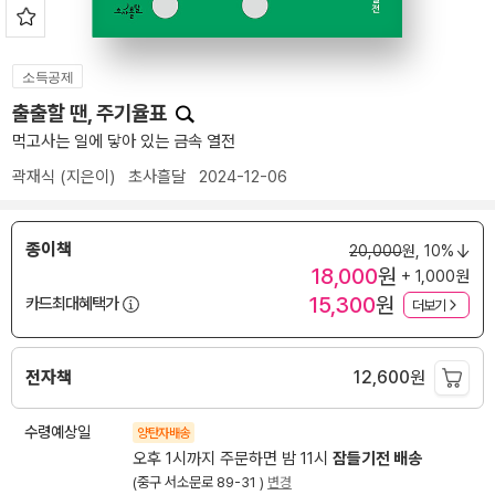
소득공제
출출할 땐, 주기율표
먹고사는 일에 닿아 있는 금속 열전
곽재식
(지은이)
초사흘달
2024-12-06
종이책
20,000
원,
10%
18,000
원
+ 1,000원
15,300
원
카드최대혜택가
더보기
전자책
12,600
원
수령예상일
양탄자배송
오후 1시까지 주문하면 밤 11시
잠들기전 배송
(중구 서소문로 89-31 )
변경