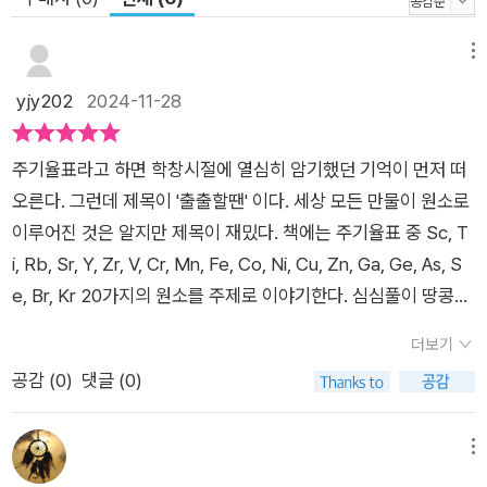
게 살아가고 있는지도 다채롭게 이야기해 볼 수 있다. 그런 만큼
익숙하지 않은 원소, 들어 본 적 없는 원소에 관하여 살펴보는 일
메뉴
은 평소에 접할 일이 없던 사람들의 사연, 관심 없던 분야의 이야
yjy202
2024-11-28
기들을 알아볼 기회가 된다. 스칸듐이 그저 낯선 원소 이름으로
머무는 것이 아니라, 세상에는 스칸듐을 사용해 만든 물체를 타고
하늘로 날아올라 목숨 건 임무를 수행하는 사람도 있다는 사실을
주기율표라고 하면 학창시절에 열심히 암기했던 기억이 먼저 떠
알게 되고, 바나듐 같은 생소한 물질이 어느 민족의 상징이 되어
오른다. 그런데 제목이 '출출할땐' 이다. 세상 모든 만물이 원소로
한 나라가 흥하고 망하던 사연과 얽혀 있다는 사실을 알게 되며,
이루어진 것은 알지만 제목이 재밌다. 책에는 주기율표 중 Sc, T
크립톤이 혁명과 무슨 상관이 있는지 알게 된다. 작디작은 원자들
i, Rb, Sr, Y, Zr, V, Cr, Mn, Fe, Co, Ni, Cu, Zn, Ga, Ge, As, S
이 펼쳐 보이는 세상이 얼마나 넓고도 다채로운지, 《출출할 땐,
e, Br, Kr 20가지의 원소를 주제로 이야기한다. 심심풀이 땅콩처
주기율표》에서 확인해 보자.
럼 일상에 우리와 얽혀있는 화학 속 원자들의 재밌는 이야기들을
더보기
둘러보자. 야구와 관련깊은 독톡한 금속 스칸듐 Sc 이다. 야구장
공감 (
0
)
댓글 (0)
조명 메탈할라이드등 제조에 스칸듐이 들어가고, 야구방망이도
스칸듐으로 만드는 것이 있다. 과거에는 Ti 티타늄이었지만 요즘
은 타이타늄이라고 부르는 이 원소는 가볍고 오래 버텨서 영화 로
메뉴
보캅을 만든 합금의 재료가 되었다. 제주생수의 맛을 좌우하는 독