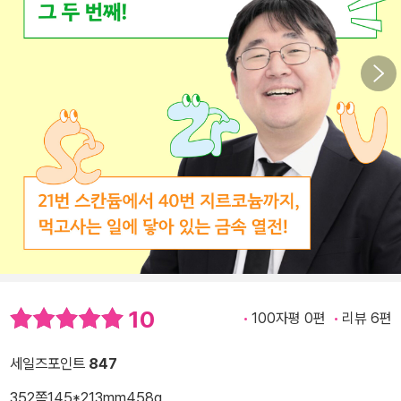
10
100자평 0편
리뷰 6편
세일즈포인트
847
352쪽
145*213mm
458g