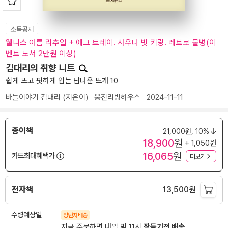
소득공제
웰니스 여름 리추얼 + 에그 트레이. 사우나 빗 키링. 레트로 물병(이
벤트 도서 2만원 이상)
김대리의 취향 니트
쉽게 뜨고 핏하게 입는 탑다운 뜨개 10
바늘이야기 김대리
(지은이)
웅진리빙하우스
2024-11-11
종이책
21,000
원,
10%
18,900
원
+ 1,050원
16,065
원
카드최대혜택가
더보기
전자책
13,500
원
수령예상일
양탄자배송
지금 주문하면 내일 밤 11시
잠들기전 배송