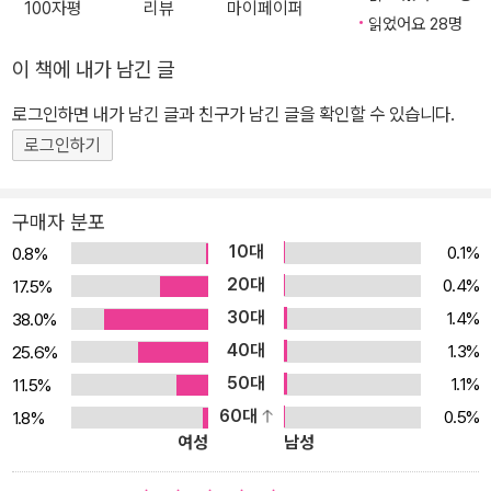
100자평
리뷰
마이페이퍼
부터 완성되는 ‘코위찬 칼라 스웨터’, 탑다운이지만 바텀업 같은 소매
읽었어요 28명
산의 ‘밴쿠버 스웨터’, 어느 옷에나 잘 어울리는 ‘연희 베스트’, 무한 메
이 책에 내가 남긴 글
리야스뜨기로 완성하는 ‘빙봉 스웨터’, 탑다운으로 뜨는 아란무늬의
로그인하면 내가 남긴 글과 친구가 남긴 글을 확인할 수 있습니다.
‘플랫베리 스웨터’, 2시간 안에 완성하는 ‘알파카 부클 비니’, 1시간에
한 짝을 완성하는 ‘청키 탑다운 손모아장갑’, 배색이 어려운 사람들이
로그인하기
덧수로 완성할 수 있는 ‘알-파카 부클 코위찬 카디건’. 바텀업처럼 자
연스러운 소매산과 절묘한 핏! 다양한 난이도로 엄선한 미공개 도안
구매자 분포
만 모았다 이번 책의 주제를 하나로 꼽자면 ‘더 쉽게 뜨는 탑다운 도
10대
0.1%
0.8%
안’이라고 할 수 있다. 몸의 앞뒤판과 소매를 따로 떠서 바느질로 잇는
20대
0.4%
17.5%
바텀업은 각각에 디테일하게 코의 가감을 할 수 있어 몸에 꼭 맞춘 핏
30대
1.4%
38.0%
을 만들 수 있지만, 무엇보다 번거롭고 귀찮다는 단점이 있다. 이런 번
40대
1.3%
25.6%
거로움 때문에 초중급자들은 흔히 바텀업을 어렵다고 여기고 포기하
50대
1.1%
11.5%
고 만다. 김대리는 그런 점에서 착안해 모든 도안을 탑다운으로 만들
60대
0.5%
1.8%
면서도 바텀업 도안에 결코 뒤떨어지지 않는 자연스러운 소매산과 절
여성
남성
묘한 핏을 만들었다. 되돌아뜨기를 어떻게 배치하고 코의 줄임과 늘
림을 어떤 식으로 전개하는지에 따라 모양이 천지 차이로 달라지기