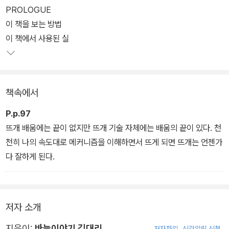
탑다운 기법의 작품으로 구선한 이번 책은 초보자도 두루 도전할 수
PROLOGUE
있다. 바텀업처럼 자연스러운 소매산과 절묘한 핏을 만든 탑다운 심
이 책을 보는 방법
플 니트, 뜨면서 재밌고 입을 때 예쁜 아란 무늬 스웨터와 카디건, 배
이 책에서 사용된 실
색이 어려운 사람을 위해 덧수를 고안해 넣은 코위찬 카디건, 디테일
까지 신경 써 입었을 때 목이 불편하지 않은 칼라 스타일까지. 모든 작
품을 끝까지 완성할 수 있도록 돕는 튜토리얼 동영상과 함께 기법 및
책속에서
도안에 대한 업데이트 소식도 확인할 수 있는 QR 링크를 제공한다.
P.p.97
이번 책에 실린 10개 작품은 모두 어디에도 발표하지 않은 미공개 도
뜨개 배움에는 끝이 없지만 뜨개 기술 자체에는 배움의 끝이 있다. 천
안이다. 그동안 김대리의 일상에서 잠깐씩 엿볼 수 있었던 작품들과
천히 나의 속도대로 메커니즘을 이해하면서 뜨게 되면 뜨개는 언젠가
오랜 시간 공들여 완성한 작품만 담았다. 게다가 김대리가 작품을 만
다 잘하게 된다.
들 때 영감을 받았던 장면의 4컷 사진은 색다른 재미를 선사한다. 뜨
개인과 나누고 싶은 이야기 담긴 에세이에는 뜨개를 처음 시작한 일
화, 뜨개만의 매력, 좋아하는 실을 고르는 기준 등 통통 튀면서도 늘
저자 소개
작품에 진심인 김대리를 만나볼 수 있다.
지은이:
바늘이야기 김대리
저자파일
신간알림 신청