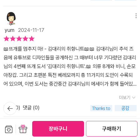
메뉴
yum
2024-11-17
📖뜨개를 멈추지 마! - 김대리의 취향니트📖📖 김대리님이 추석 즈
음에 유튜브로 디자인들을 공개하신 그 때부터 너무 기다렸던 김대리
님의 4번째 뜨개 도서 '김대리의 취향니트'.📖 의류 8개와 비니, 손모
아장갑. 그리고 초판본 특전 베레모까지 총 11가지의 도안이 수록되
어 있으며, 이번 도서는 중간중간 김대리님의 에세이가 함께 들어있
다. 김대리님의 글에 공감하는 부분이 꽤 되어 너무 재미있게 읽었다.
더보기
📖 다양한 수준에 따라 알맞게 즐길 수 있는 도안을 나누고자 만들었
뒤로가
공감 (
0
)
댓글 (0)
다는 서문처럼 이 책의 도안의 난이도는 상이하다. 도안에 대한 한줄
기
평도 있어 참고하면 도안 고르기 더 쉬울 것!📖 이번 도서는 감성적이
보관함담기
선물하기
고 차분한 김대리님의 착샷 사진들이 가득해서 더욱 마음에 들었던
장바구니
구매하기
메뉴
도서이다. 그 중 몇 가지를 뽑아보았다.📖 아마 대부분의 니터가 뽑았