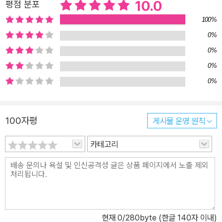
10.0
평점 분포
때문에 심혈을 기울여 도안을 만들고 수정을 거듭해 완성해냈다. 또
100%
이 책에 실린 도안은 모두 어디에도 공개되지 않은 미공개 도안이다.
0%
이는 국내에서 가장 활발하게 디자인을 출시하는 작가 중 한 명인 김
0%
대리이기에 가능한 구성으로, 한 권으로 10개의 도안을 모두 떠볼 수
있다는 점이 큰 메리트로 다가온다. ㅤ “그래서 뜨개가 좋다” ‘뜨개
0%
인’으로 사는 즐거움을 이야기하는 김대리 에세이 수록 김대리가 등
0%
장하면 댓글 창에는 질문이 넘쳐난다. 뜨개에 관한 것도 많지만, 김대
리를 알고 싶어 던지는 질문도 많다. 김대리의 뜨개 팬들은 그가 어디
100자평
게시물 운영 원칙
서 영감을 얻는지, 요즘 관심사는 무엇인지, 뜨개에 관해 어떤 생각을
하고 있는지 궁금해한다. 이번 책에서는 그런 궁금증을 해소하고자
카테고리
김대리의 내밀한 개인적인 면면을 가득 담았다. 먼저 모든 도안의 첫
장에는 김대리가 영감을 받은 오브제나 풍경을 직접 찍은 사진을 담
았다. 사진 속에는 실이나 스와치, 어느 날 바라본 하늘, 일상에서 흘
려보낸 풍경 등 작품을 구상하는데 직간접적으로 영향을 준 요소들이
들어 있다. 또한 김대리가 직접 쓴 에세이를 만나볼 수 있다. 처음 어
현재
0
/280byte (한글 140자 이내)
떻게 뜨개를 시작했고 지금은 뜨개에서 어떤 즐거움을 찾는지 등 소