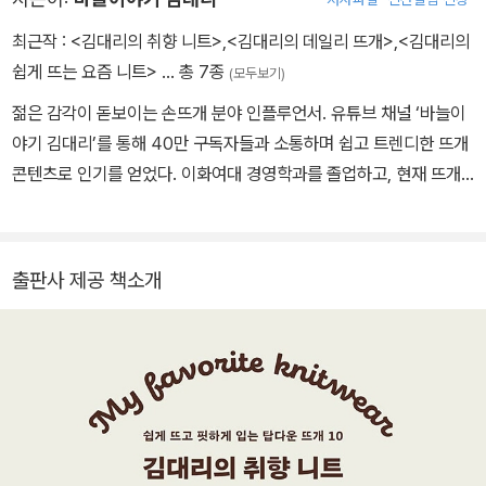
최근작 :
<김대리의 취향 니트>
,
<김대리의 데일리 뜨개>
,
<김대리의
쉽게 뜨는 요즘 니트>
… 총 7종
(모두보기)
젊은 감각이 돋보이는 손뜨개 분야 인플루언서. 유튜브 채널 ‘바늘이
야기 김대리’를 통해 40만 구독자들과 소통하며 쉽고 트렌디한 뜨개
콘텐츠로 인기를 얻었다. 이화여대 경영학과를 졸업하고, 현재 뜨개
전문 회사 바늘이야기에서 근무 중이다. 국내 1세대 뜨개 작가이자 바
늘이야기 대표인 어머니와 함께 새로운 뜨개 문화를 이끌어가고 있
다. “왜 손뜨개 스웨터에는 심플하고 매일 입을 수 있는 디자인이 없
출판사 제공 책소개
을까?” 하는 아쉬움을 오래전부터 품어오다가, 뜨개를 업으로 삼고
나서부터는 ‘내가 정말 입고 싶은 니트’를 디자인하고 뜨기 위해 힘쓰
고 있다. 더욱 많은 사람이 뜨개를 즐길 수 있도록, 도안이나 강의 자
료도 최대한 이해하기 쉽게 만드는 걸 철칙으로 삼는다. 지은 책으로
는 『쉽게 뜨는 탑다운 니트』 『김대리의 쉽게 뜨는 요즘 니트』 『김대리
의 데일리 뜨개』가 있다. 유튜브 | 바늘이야기 김대리 인스타그램 | @
banulstory_official 홈페이지 | banul.co.kr