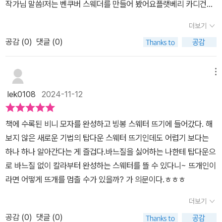
작가님 말씀!저는 벤쿠버 스웨더를 만들어 봤어요플랫베리 카디건과
어있어서 글로는 이해가 안되는 부분이 있다면 동영상으로 시청가능
플렛베리 스웨터아란 무늬가 넘 예쁘죠~플랫베리 뜨려고 게이지 내
합니다. ​제가 연희베스트를 시작하겠다고 코를 잡자마자… 둘째가 폐
더보기
보다가 벤쿠버로 선회했지만, 꼭 떠봐야겠구요.코위찬 칼라스웨터제
렴으로 입원했어요. —;; 아동병원이라 침상이 아주 낮고 보호자침대
공감 (
0
)
댓글 (0)
가 뜬 벤쿠버 스웨터탑다운으로 뜨는데 소매가 바텀업 느낌으로 나오
나 의자같은게 없는 좌식생활이라 맨바닥에서 뜨개와 사투를 벌였어
게,첨 떠봤는데, 소매 뜨는 것 넘 재밌었어요!빙봉스웨터도 예쁘더라
요. 언제까지 입원해 있을지 알 수 없는 상황인데다 왠지 퇴원하면 저
구요.책을 보는법을 잘 설명해줘서,순서대로 활용해서 작품 만드시면
메뉴
도 온몸이 아프고 정신없을것같아서 병원서 냅다 입혀봤어요. 요 어
됩니다.​무엇보다 작품마다 QR코드가 있어서거기서 도안오류 정오표
깨선 보이시나요?? 연희베스트에서 보여주는 앞판과 뒷판연결기법
lek0108
2024-11-12
확인과사용되는 기법 영상 링크마지막에 채팅으로 질문까지 할 수 있
~~이 책에서 작품을 보다보면 음… 이렇게 떴겠지?? 라고 생각하며
어서​정말 편했어요!중간 중간 김대리님의 에세이도 실려있어서읽는
보는데 전혀다른 기법이 나와서 깜놀!! 그리고 이렇게도 적용시킬수
책에 수록된 비니 모자를 완성하고 빙봉 스웨터 뜨기에 들어갔다. 해
재미까지 더했어요.​뜨개가 쉬워지는 팁이나 사용된 기법 소개도알찼
있구나!! 라며 감탄했었어요. 요런 숨은 꿀팁들은 잘 기억했다 다른거
보지 않은 새로운 기법의 탑다운 스웨터 뜨기인데도 어렵기 보다는
고요.캐시미어실이랑 앙고라실 램스울 합사해서게이지가 도안과 동
만들때도 적용하면 좋을것같아요^^온갖 버라이어티한 상황에서도 꿋
하나 하나 알아간다는 게 즐겁다.바느질을 싫어하는 나한테 탑다운으
일하게 나왔구요!​M사이즈를 떴어요.작품별로 사이즈 선택에 대해서
꿋이 완성했어요 ㅋㅋㅋㅋㅋㅋ 쉽고 질리지않고 예쁜 뜨개에 김대리
로 바느질 없이 칼라부터 완성하는 스웨터를 뜰 수 있다니~ 뜨개인이
자세히 알려줘서사이즈 고르기 좋았어요.빙봉스웨터나 플랫베리는
의 취향니트 추천합니다~~~^^​#김대리의취향니트 #뜨개책 #웅진
라면 어떻게 뜨개를 멈출 수가 있을까? 가 의문이다.ㅎㅎㅎ​
여유분을 많이 주더라구요~벤쿠버스웨터의 포인트는 소매산!초보자
리빙하우스 #바늘이야기​남들이 쳐다보던말던~~ 사진찍고 ㅋㅋㅋ
도 책만 있으면 김대리님이 옆에서 가르쳐 주는 듯필요한 영상과 질
더보기
문까지 활용해서,완성까지 어렵지 않게 뜰 수 있는 뜨개책 입니다!
공감 (
0
)
댓글 (0)