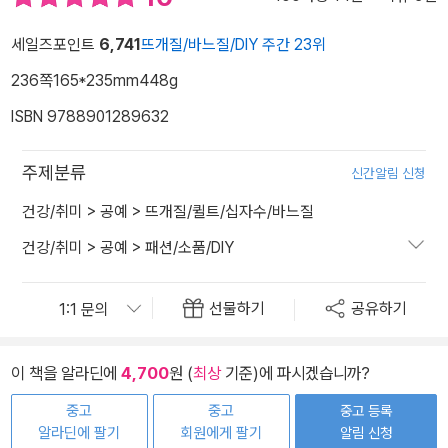
세일즈포인트
6,741
뜨개질/바느질/DIY 주간 23위
236쪽
165*235mm
448g
ISBN 9788901289632
주제분류
신간알림 신청
건강/취미
>
공예
>
뜨개질/퀼트/십자수/바느질
건강/취미
>
공예
>
패션/소품/DIY
선물하기
공유하기
이 책을 알라딘에
4,700
원 (
최상
기준)에 파시겠습니까?
중고
중고
중고 등록
알라딘에 팔기
회원에게 팔기
알림 신청