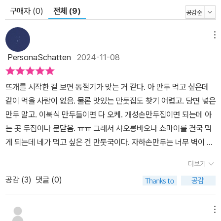
구매자 (0)
전체 (9)
메뉴
PersonaSchatten
2024-11-08
뜨개를 시작한 걸 보면 동절기가 맞는 거 같다. 아 만두 먹고 싶은데
같이 먹을 사람이 없음. 물론 맛있는 만둣집도 찾기 어렵고. 당면 넣은
만두 말고. 이북식 만두들이면 다 오케. 개성손만두집이면 되는데 아
는 곳 두집이나 문닫음. ㅠㅠ 그래서 샤오롱바오나 쇼마이를 결국 먹
게 되는데 네가 먹고 싶은 건 만둣국이다. 자하손만두는 너무 벽이 높
고. 내 주변 가까이에 좋아하는 만둣집 세 곳이 다 문을 닫아서 요즘
더보기
너무 만두가 그립다. 당면 없는 만두. 이상한 맛 안나는 만두. 비린내
공감 (
3
)
댓글 (0)
안 나는 만두 먹고 싶다. 김대리님 책은 나에게 아마 4권중 3권밖에
없을 것이다. 송영예 선생님 책으로 뜨개를 처음 시작했지만 요즘은
김대리님 책과 바늘이야기 도안 자주 본다.문어발도 있고. 김대리님
메뉴