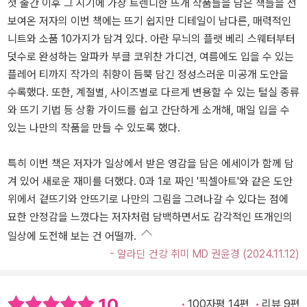
첫 출간 이후 그 시기에 가장 트렌디한 뜨개 작품들을 담은 책들을 선
보여온 저자의 이번 책에는 뜨기 쉽지만 디테일이 남다른, 매력적인
니트와 소품 10가지가 담겨 있다. 아란 무늬의 플랫 베리 스웨터부터
덧수로 완성하는 알파카 부클 코위찬 가디건, 여름에도 입을 수 있는
플레어 티까지 작가의 취향이 듬뿍 담긴 정성스러운 미공개 도안을
수록했다. 또한, 계절별, 사이즈별로 다르게 변용할 수 있는 털실 종류
와 뜨기 기법 등 상황 가이드를 쉽고 간단하게 소개해, 매일 입을 수
있는 나만의 작품을 만들 수 있도록 했다.
특히 이번 책은 저자가 일상에서 받은 영감을 담은 에세이가 함께 담
겨 있어 새로운 재미를 더했다. 0과 1로 짜인 '픽셀아트'와 같은 도안
위에서 겉뜨기와 안뜨기로 나만의 그림을 그려나갈 수 있다는 점에
묘한 안정감을 느꼈다는 저자처럼 담백하면서도 감각적인 뜨개인의
일상에 도전해 보는 건 어떨까.
- 알라딘 건강 취미 MD 권윤경 (2024.11.12)
10
100자평 14편
리뷰 9편