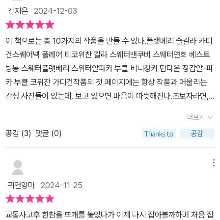
책은 쉽고 서술형도안이고 이쁘다. 기본형이 많아서 세련됐고 거기서
김지은
2024-12-03
체형에 따라 좀더 늘리고 줄이고를 하면 됨. 둘다 장단점 있고 그래서
자꾸 사모으게 된다. 물론 보그니팅반 같은 거 하는 이유 도 있을 거
이 책으로는 총 10가지의 작품을 만들 수 있다.​플랫베리 숄칼라 카디
같긴 하다. 얼마나 온갖 기술들이 있을까. 오늘 저녁에 퇴근하면서 받
건스퀘어넥 플레어 티코위찬 칼라 스웨터밴쿠버 스웨터연희 베스트
아서 에세이부분은 다 읽었다. 따라해보고 싶은데 난 장갑을 주로 뜨
빙봉 스웨터플랫베리 스위터알파카 부클 비니청키 탑다운 장갑알-파
니깐 김대리님 취향의 실보다 얇은 실들 위주로 가지고 있어서 아직
카 부클 코위찬 가디건작품의 첫 페이지에는 항상 작품과 어울리는
은 문어발 못한다. ㅋㅋ책 한권쯤은 김대리님께 싸인받고 싶으다. ㅋ
감성 사진들이 있는데, 보고 있으면 마음이 따뜻해진다.초보자라면,Q
ㅋㅋ 나중에 북토크 하는 책 있음 좋겠다. 근데 이제 그 시간이 내가
R코드를 통해 동영상을 보며 뜨개를 하는 것을 추천한다.김대리님 답
가능한…ㅋㅋㅋ
더보기
게, 작품 만드는 방법을 초보자의 입장에서 아주 느리고 친절하게 설
공감 (
3
)
댓글 (0)
명해주신다. ​숙련자라면,굳이 동영상을 보지 않아도 괜찮을 것 같
다. 글자나 그림 도안이 매우 상세하게 잘 적혀있다.​작품 설명이 끝나
고 다음 페이지에는 항상 김대리님의 에세이가 있다.​김대리님과 같은
메뉴
뜨개인으로서, 공감되는 내용이 많았다.​알아두면 좋을 꿀팁들도 수록
귀연앙마
2024-11-25
되어 있다.초보자가 읽으면 좋을 팁들인 것 같다.​책에 사용된 뜨개 기
법들도 모두 설명, 사진, QR코드와 함께 친절하게 안내되어 있다.​아
교통사고후 한참을 뜨개를 놓았다가 이제 다시 잡아볼까하며 처음 잡
는 기법들이 대부분이었지만, 몰랐던 기법들도 있어서 새롭고 신기했