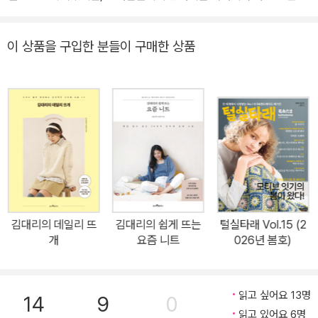
하고 스타일리시한 뜨개 작가다. 김대리가 뜨고 있으면 “뭐 뜨고 계세
요? 저도 따라 뜰래요!” 하는 댓글이 달리고, 김대리의 일상 사진에는
이 상품을 구입한 분들이 구매한 상품
“지금 입고 있는 니트는 어떤 도안인가요?” 하는 질문이 빗발친다.
김대리의 도안을 한 번 떠본 사람들은 다음 작품도 김대리의 도안을
선택하고 “나는 김대리에게 뜨개를 배웠다”라는 자랑을 빼놓지 않는
다. 떠본 사람들이 김대리 작품을 애용하고 자랑스럽게 생각하는 것
은 무엇보다 매일 입을 수 있는 ‘웨어러블한 디자인’ 때문일 것이다.
친구를 만날 때, 출근할 때, 학교에 갈 때, 무거운 자리나 가벼운 자리
어디든 가리지 않고 입을 수 있는 디자인이라는 것이 김대리 작품의
가장 큰 강점이다. 뜨개하는 사람의 입장에서 고심하고 명확한 용도
와 필요성을 갖고 만든 10가지 뜨개 도안을 통해, 내가 정말 원하는
김대리의 데일리 뜨
김대리의 쉽게 뜨는
털실타래 Vol.15 (2
것을 뜰 수 있다. 이번 책에도 김대리만의 심플하고 예쁜 디자인이 가
개
요즘 니트
026년 봄호)
득하다. 일부러 과하게 장식하지 않고 정말 필요한 디테일들만 살려
만든 작품에는 고심의 흔적이 가득하다. 기성복 같은 두툼한 숄칼라
카디건을 떠볼 수 있는 ‘플랫베리 숄칼라 카디건’, 여름에도 뜨개를 놓
읽고 싶어요 13명
14
9
0
고 싶지 않은 사람들을 위한 ‘스퀘어넥 플레어 티’, 바느질 없이 칼라
읽고 있어요 6명