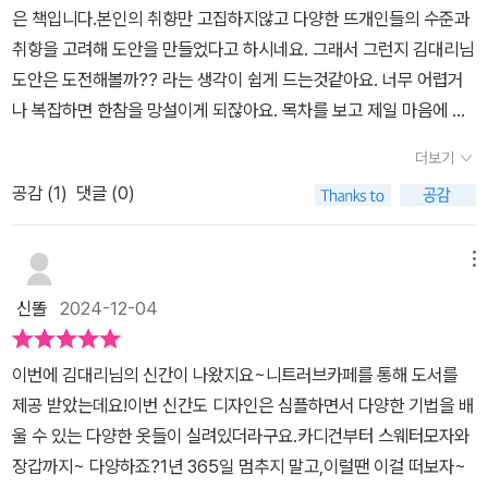
은 책입니다.본인의 취향만 고집하지않고 다양한 뜨개인들의 수준과
다.​책을 보자마자코위찬 칼라 스웨터에 꽂혔고,지금은 주머니 아래쪽
취향을 고려해 도안을 만들었다고 하시네요. 그래서 그런지 김대리님
을 열심히 원통뜨기 하고 있다.​아이보리색으로 뜨개를 하고 있는데,
도안은 도전해볼까?? 라는 생각이 쉽게 드는것같아요. 너무 어렵거
완성하고 나면 북극곰같고 귀여울 것 같다♥​
나 복잡하면 한참을 망설이게 되잖아요. 목차를 보고 제일 마음에 들
었던 작품은 연희베스트에요. 요런 스타일을 한번 만들어봐야지… 생
더보기
각만하고 못만들었었는데 이번에 도전해봤어요. 먼저 다양한 작품들
공감 (
1
)
댓글 (0)
이 어떻게 구성되어있는지 살펴보았어요...^^이번 김대리의 취향니트
책은 사이즈를 폭넓게 선택가능하도록 다양한 사이즈를 소개하고있
어요. 작품시작전 상세한설명이 있어서 더 좋아요. 글도안과 그림도
메뉴
안이 같이 있는 작품도 있고 글도안만 있는 작품도 있어요. 또 설명이
신똘
2024-12-04
조금 애매한것은 qr코드를 통해 이해할수있도록 해주셨네요. 또 중간
중간 point로 왜?? 라는 질문이 나올 수 있는 궁금증을 해결해 주고
이번에 김대리님의 신간이 나왔지요~니트러브카페를 통해 도서를
있어요. 그리고 이 책의 또하나의 재미~~~ 짧은 에세이들이에요. 제
제공 받았는데요!​이번 신간도 디자인은 심플하면서 다양한 기법을 배
목부터 아주 흥미와 재미가 !! ㅎㅎ 왜 뜨개를 시작하게 되었고 남들이
울 수 있는 다양한 옷들이 실려있더라구요.카디건부터 스웨터모자와
갖고 있는 선입견에 대해서도 솔직하게 적어놓으신것 같아요^^또한
장갑까지~ 다양하죠?1년 365일 멈추지 말고,이럴땐 이걸 떠보자~
뜨개팁과 사용된 기법들도 따로 정리가 되어있어요. qr코드도 소개되