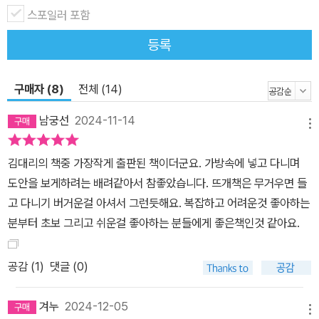
소하지만 진솔한 이야기를 서툴지만 진솔한 이야기를 ‘뜨개인’들과
스포일러 포함
나눈다. ㅤ 뜨개 팁과 기법 기초까지! 쉬운 설명의 도안과 QR 코드 동
등록
영상으로 나만의 옷을 완성하세요 김대리 책만의 고유한 시스템은 바
로 각 도안의 QR 코드에서 도안의 모든 것을 확인할 수 있다는 점이
구매자 (8)
전체 (14)
다. QR 코드를 찍으면 그림 도안의 확대 버전, 각 부분에 사용된 기법
의 영상, 도안에 대한 설명까지 한 곳에서 확인할 수 있다. 특정 기법
남궁선
2024-11-14
메뉴
이 생각나지 않을 때나 뜨는 방법이 헷갈릴 때 유용하게 사용할 수 있
는 QR 코드를 통해 더욱 손쉽게 뜨개를 즐길 수 있다. 또 이번 책에는
김대리의 책중 가장작게 출판된 책이더군요. 가방속에 넣고 다니며
니트를 세탁하는 방법, 콘티넨털 뜨기의 방법과 장점, 매직루프와 D
도안을 보게하려는 배려같아서 참좋았습니다. 뜨개책은 무거우면 들
PN, 게이지 내는 법, 도안 읽는 법 등 다양한 뜨개 팁이 포함되어 있
고 다니기 버거운걸 아셔서 그런듯해요. 복잡하고 어려운것 좋아하는
어 초보자는 물론 어느 정도 뜨개를 해본 사람이라도 큰 도움이 될 것
분부터 초보 그리고 쉬운걸 좋아하는 분들에게 좋은책인것 같아요.
이다. 예쁜 도안과 쉬운 설명, 팁과 노하우까지 한 권에 모두 담겨 있
는 이 책으로 올겨울 나만의 옷을 만들어보자!
공감 (
1
)
댓글 (0)
겨누
2024-12-05
메뉴