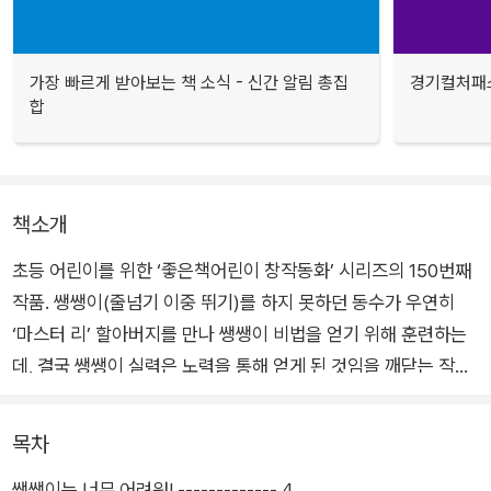
가장 빠르게 받아보는 책 소식 - 신간 알림 총집
경기컬처패스
합
책소개
초등 어린이를 위한 ‘좋은책어린이 창작동화’ 시리즈의 150번째
작품. 쌩쌩이(줄넘기 이중 뛰기)를 하지 못하던 동수가 우연히
‘마스터 리’ 할아버지를 만나 쌩쌩이 비법을 얻기 위해 훈련하는
데, 결국 쌩쌩이 실력은 노력을 통해 얻게 된 것임을 깨닫는 작품
이다.
목차
이 책을 쓴 김다해 작가는 기본기부터 차근차근 실력을 쌓으며 성
쌩쌩이는 너무 어려워! ------------- 4