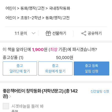
어린이
>
동화/명작/고전
>
국내창작동화
어린이
>
초등1~2학년
>
동화/명작/고전
선물하기
공유하기
이 책을 알라딘에
1,900
원 (
최상
기준)에 파시겠습니까?
중고상품 (1)
50,000원
중고
중고
중고 등록
알라딘에 팔기
회원에게 팔기
알림 신청
좋은책어린이 창작동화 (저학년문고) (총 142
신간알림 신청
권)
시곗바늘을 돌려 봐
품절