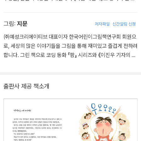
쌩이 비법을 익혀서 쌩쌩이를 성공하고 말 거라고 다짐한다. 며칠
수상을 수상했습니다. 지은 책으로 《무지개빌라 201호 도하의
후 동수는 마스터 리에게 당장 쌩쌩이 비법을 내놓으라고 으름장
바이올린》 《변신 네 컷 사진관(공저)》 《기묘동 99번 요괴버스
을 놓는다. 마스터 리는 순순히 쌩쌩이 비법을 알려 주겠다고 하
그림:
지문
저자파일
신간알림 신청
(시리즈 공저)》 《예언을 훔친 아이들(공저)》 등이 있습니다.
더니, 그냥 쌩쌩이 시범을 보여 주며 자신이 한 것처럼 그대로 따
㈜예성크리에이티브 대표이자 한국어린이그림책연구회 회원으
라해 보라고 한다. 기가 막힌 동수가 지금껏 자신을 속인 거냐고
로, 세상의 많은 이야기들을 그림을 통해 재미있고 즐겁게 전하려
따지자, 마스터 리는 ‘마스터 줄’의 비밀을 털어놓는데…….
합니다. 그린 책으로 코딩 동화 『팜』 시리즈와 《이진우 기자의 몬
말리는 경제 모험》, 《내 용돈 빼고 다 올랐어!》, 《오리의 규칙》,
《가짜 양보왕》, 《우리 아빠가 어때서!》 등이 있습니다. 웹툰 《안
동 선비의 레시피》, 《인이와 공이의 메타버스 여행》 등의 작품도
출판사 제공 책소개
연재하였습니다.