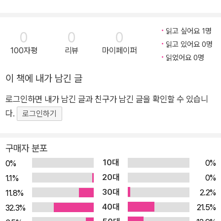
버리는 태도는 바람직하지 않으며, 어떤 일이든 중간에 그만두지
않고 끝까지 노력하면 이룰 수 있으니, 할 수 있다는 자신감을 북
읽고 싶어요 1명
0
0
0
돋아 주고 싶다고 이야기합니다. 여러분도 동수처럼 무언가를 잘
읽고 있어요 0명
하기 위해 노력해 본 경험이 있나요? 동수가 쌩쌩이 비법을 얻기
100자평
리뷰
마이페이퍼
읽었어요 0명
위해 어떤 훈련을 했는지, 실력을 갖추기 위해서는 어떤 태도나
이 책에 내가 남긴 글
마음가짐을 가져야 하는지에 대해 생각해 보는 시간을 가졌으면
합니다. 할 수 있다는 자신감과 꾸준한 노력 여러분은 줄넘기를
로그인하면 내가 남긴 글과 친구가 남긴 글을 확인할 수 있습니
즐겨 하나요? 동수네 반에서는 모둠별 음악 줄넘기 수행 평가를
다.
로그인하기
앞두고 아이들이 줄넘기 연습에 한창이었어요. 동수가 속한 모둠
은 이중 뛰기, 즉 쌩쌩이를 안무에 넣어서 고득점을 노리고 싶었
구매자 분포
지만, 쌩쌩이를 할 줄 모르는 동수가 말썽이었어요. 모둠 아이들
10대
0%
0%
의 눈총을 받게 된 동수는 쌩쌩이를 꼭 해내고 싶었죠. 그런데 쌩
20대
0%
쌩이를 하려고만 하면 자꾸 줄이 발에 걸리는 거예요. 우연히 줄
1.1%
30대
넘기 달인, 마스터 리 할아버지를 만나 제자가 된 동수는 쌩쌩이
2.2%
11.8%
비법을 알아내려 했지만 마스터 리는 쉽게 비법을 알려 주지 않고
40대
21.5%
32.3%
기본기를 다지는 훈련을 시켰어요. 훈련만 계속하던 어느 날 동수