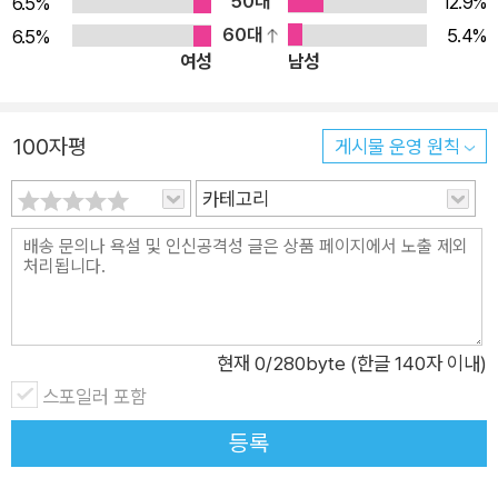
50대
12.9%
6.5%
는 ‘전설의 마스터 줄’의 힘을 빌려 쌩쌩이를 성공하게 돼요. 그런
60대
5.4%
6.5%
여성
남성
데 알고 보니 그 줄은 평범한 줄넘기 줄이었어요. 그동안 동수가
쌩쌩이를 성공하지 못한 건 자신감이 부족했기 때문이었죠. 기본
기를 다지는 훈련을 받으며 꾸준히 노력했던 동수는 쌩쌩이를 할
100자평
게시물 운영 원칙
수 있는 실력을 갖추고도 스스로를 믿지 못해 쌩쌩이를 넘지 못했
던 거예요. 우리가 경험하는 많은 일들은 마음먹기에 따라 실패나
카테고리
성공이 좌우될 수 있어요. ‘나는 못 해!’라는 생각으로 지레 포기
하면 충분히 할 수 있는 일도 해낼 수 없어요. 할 수 있다는 자신
감은 모든 일을 잘할 수 있는 밑거름이 되고, 자신감을 갖고 기본
기를 탄탄히 하면서 꾸준히 노력하면 결국은 성취할 수 있답니다.
이 책을 읽으면서 너무 쉽게 포기한 경험이 없는지 되돌아보고,
현재
0
/280byte (한글 140자 이내)
하고자 하는 일이 있다면 자신감을 갖고 열정적으로 노력하는 마
스포일러 포함
음가짐과 자세를 가지길 바라요. 《추천 포인트》 • 글을 읽고 인물
등록
의 마음을 짐작해 자신의 생각을 표현할 수 있습니다. • 재미나
감동을 느낀 부분을 찾으며 작품을 감상할 수 있습니다.