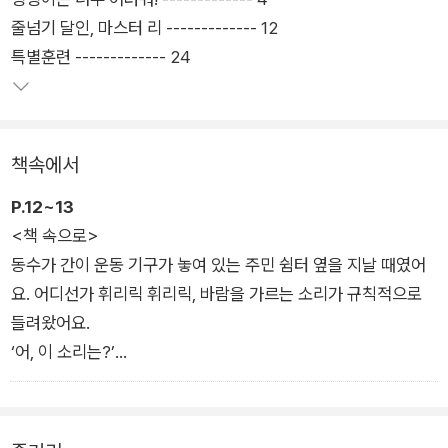
장하기도 전에 자신의 능력을 믿지 못하고 지레 포기해 버리는 태
줄넘기 달인, 마스터 리 ------------- 12
도는 바람직하지 않으며, 어떤 일이든 중간에 그만두지 않고 끝까
특별훈련 ------------- 24
지 노력하면 이룰 수 있으니, 할 수 있다는 자신감을 북돋아 주고
싶다고 이야기한다.
책속에서
P.12~13
<책 속으로>
동수가 간이 운동 기구가 놓여 있는 주민 쉼터 옆을 지날 때였어
요. 어디선가 휘리릭 휘리릭, 바람을 가르는 소리가 규칙적으로
들려왔어요.
‘어, 이 소리는?’
동수는 익숙한 소리에 이끌려 홀린 듯이 주민 쉼터로 들어갔어요.
하얀색 헤어밴드를 하고 파란색 운동복을 입은 할아버지가 혼자
줄넘기를 하고 있었어요. 빼빼 마른 몸집의 할아버지는 복싱 선수