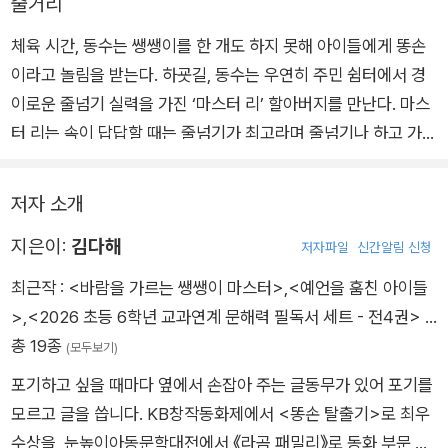
줄거리
처럼 빠른 발놀림으로 제자리에서 달리듯이 번갈아 뛰기를 했어
체육 시간, 동수는 쌩쌩이를 한 개도 하지 못해 아이들에게 똥손
요. 그뿐만이 아니었어요. 연달아 쌩쌩이를 하는데 어찌나 빠른지
이라고 놀림을 받는다. 하굣길, 동수는 우연히 주민 쉼터에서 경
돌아가는 줄이 보이지 않을 정도였지요.
이로운 줄넘기 실력을 가진 ‘마스터 리’ 할아버지를 만난다. 마스
“헉, 말도 안 돼!”
터 리는 속이 답답할 때는 줄넘기가 최고라며 줄넘기나 하고 가라
동수는 헛것이라도 본 것처럼 두 눈을 비볐어요. 눈앞에 보이는
고 부추긴다. 동수는 자신을 돕기 위해 줄넘기 달인이 눈앞에 나
할아버지가 진짜 사람이 맞다면 한평생 줄넘기 실력을 갈고닦은
타난 것이라는 생각이 들어서 마스터 리의 바짓가랑이에 매달린
달인이 틀림없었지요.
저자 소개
채 쌩쌩이 비법을 가르쳐 달라고 조른다. 동수의 간절함에 마스터
지은이:
김다해
리는 쌩쌩이 비법을 전수해 주기로 약속하고 동수를 제자로 받아
저자파일
신간알림 신청
들인다. 다음 날부터 동수는 매일 같은 시간, 같은 장소에서 마스
최근작 :
<바람을 가르는 쌩쌩이 마스터>
,
<예언을 훔친 아이들
터 리를 만나 특별훈련을 받는다. 그런데 마스터 리는 기초 체력
>
,
<2026 초등 6학년 교과연계 문해력 필독서 세트 - 전4권>
…
훈련과 기본 줄넘기만 시키고 이런저런 핑계를 대며 쌩쌩이 비법
총 19종
(모두보기)
은 가르쳐 주지 않는다. 한편, 동수 엄마는 매일 줄넘기 연습을 하
포기하고 싶을 때마다 옆에서 손잡아 주는 글동무가 있어 포기를
느라 지쳐서 집으로 돌아오는 동수에게 쌩쌩이를 포기하라고 말
모르고 글을 씁니다. KB창작동화제에서 <똥손 탈출기>로 최우
한다. 동수는 그동안 힘들게 훈련한 것이 아까워서라도 반드시 쌩
수상을, 눈높이아동문학대전에서 《라곰 패밀리》로 동화 부문 우