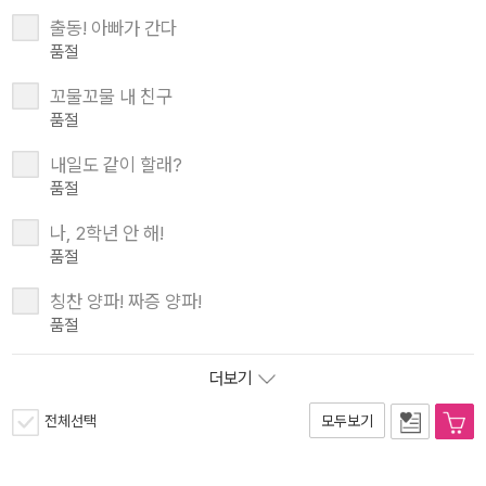
출동! 아빠가 간다
품절
꼬물꼬물 내 친구
품절
내일도 같이 할래?
품절
나, 2학년 안 해!
품절
칭찬 양파! 짜증 양파!
품절
더보기
전체선택
모두보기