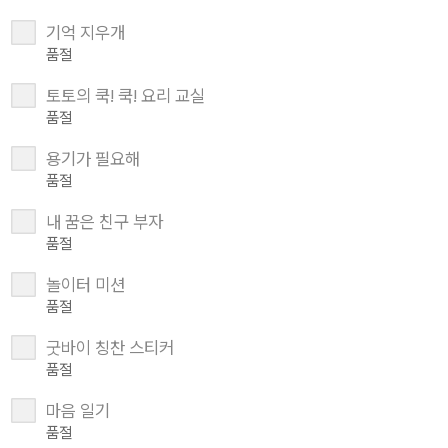
기억 지우개
품절
토토의 쿡! 쿡! 요리 교실
품절
용기가 필요해
품절
내 꿈은 친구 부자
품절
놀이터 미션
품절
굿바이 칭찬 스티커
품절
마음 일기
품절