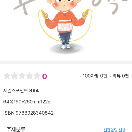
0
100자평 0편
리뷰 0편
세일즈포인트
394
64쪽
190*260mm
122g
ISBN 9788928340842
주제분류
신간알림 신청