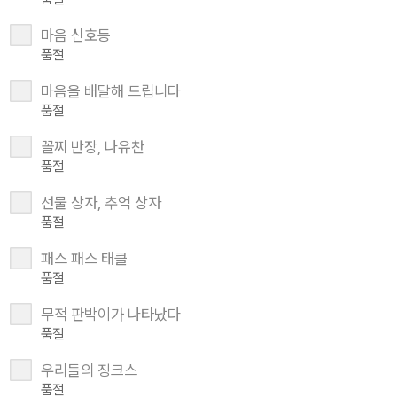
마음 신호등
품절
마음을 배달해 드립니다
품절
꼴찌 반장, 나유찬
품절
선물 상자, 추억 상자
품절
패스 패스 태클
품절
무적 판박이가 나타났다
품절
우리들의 징크스
품절