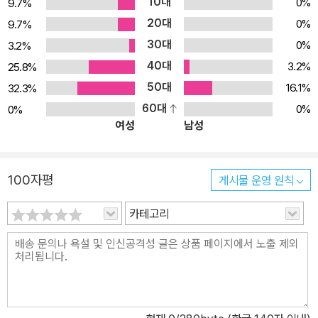
10대
0%
9.7%
20대
0%
9.7%
30대
0%
3.2%
40대
3.2%
25.8%
50대
16.1%
32.3%
60대
0%
0%
여성
남성
100자평
게시물 운영 원칙
카테고리