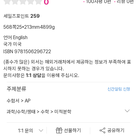
0
100자평 0편
리뷰 0편
세일즈포인트
259
568쪽
25*213mm
4899g
언어 English
국가 미국
ISBN 9781506296722
(종수가 많은) 외서는 해외거래처에서 제공하는 정보가 부족하여 표
시하지 못하는 경우가 있습니다.
문의사항은
1:1 상담
을 이용해 주십시오.
주제분류
신간알림 신청
수험서
>
AP
과학/수학/생태
>
수학
>
미적분학
선물하기
공유하기