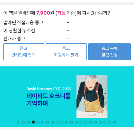
이 책을 알라딘에
7,900
원 (
최상
기준)에 파시겠습니까?
알라딘 직접배송 중고
-
이 광활한 우주점
-
판매자 중고
-
중고
중고
중고 등록
알라딘에 팔기
회원에게 팔기
알림 신청